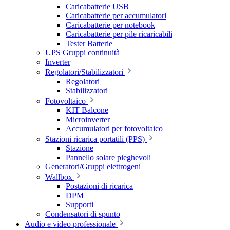
Caricabatterie USB
Caricabatterie per accumulatori
Caricabatterie per notebook
Caricabatterie per pile ricaricabili
Tester Batterie
UPS Gruppi continuità
Inverter
Regolatori/Stabilizzatori
Regolatori
Stabilizzatori
Fotovoltaico
KIT Balcone
Microinverter
Accumulatori per fotovoltaico
Stazioni ricarica portatili (PPS)
Stazione
Pannello solare pieghevoli
Generatori/Gruppi elettrogeni
Wallbox
Postazioni di ricarica
DPM
Supporti
Condensatori di spunto
Audio e video professionale