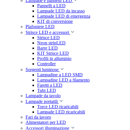
Lampade e pannelli LED
Pannelli a LED
Lampade LED da incasso
Lampade LED di emergenza
KIT di conversione
Plafoniere LED
Strisce LED e accessori
Strisce LED
Neon stripLED
Barre LED
KIT Strisce LED
Profili in alluminio
Controller
Sorgenti luminose
Lampadine a LED SMD
Lampadine LED a filamento
Faretti a LED
Tubi LED
Lampade da tavolo
Lampade portatili
Torce LED ricaricabili
Lampade LED ricaricabili
Fari da lavoro
Alimentatori per LED
Accessori illuminazione