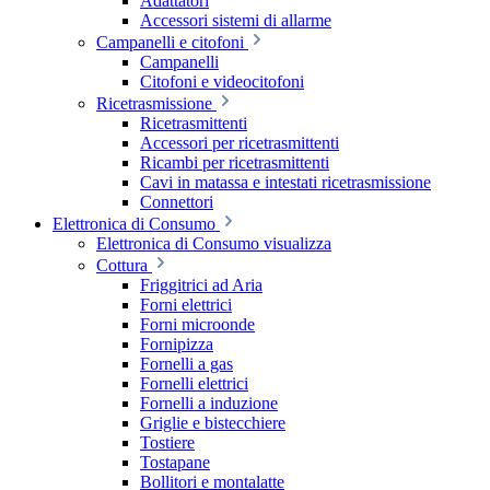
Adattatori
Accessori sistemi di allarme
Campanelli e citofoni
Campanelli
Citofoni e videocitofoni
Ricetrasmissione
Ricetrasmittenti
Accessori per ricetrasmittenti
Ricambi per ricetrasmittenti
Cavi in matassa e intestati ricetrasmissione
Connettori
Elettronica di Consumo
Elettronica di Consumo visualizza
Cottura
Friggitrici ad Aria
Forni elettrici
Forni microonde
Fornipizza
Fornelli a gas
Fornelli elettrici
Fornelli a induzione
Griglie e bistecchiere
Tostiere
Tostapane
Bollitori e montalatte