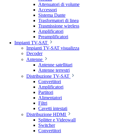
Attenuatori di volume
Accessori
Sistema Dante
Trasformatori di linea
Trasmissione wireless
Amplificatori
Preamplificatori
Impianti TV-SAT
Impianti TV-SAT visualizza
Decoder
Antenne
Antenne satellitari
Antenne terrestri
Distribuzione TV-SAT
Convertitori
Amplificatori
Partitori
Alimentatori
Filtri
Cavetti intestati
Distribuzione HDMI
Splitter e Videowall
Switcher
Convertitori