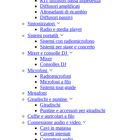
KIT diffusori bassa impedenza
Diffusori amplificati
Altoparlanti di ricambio
Diffusori passivi
Sintonizzatori
Radio e media player
Sistemi portatili
Sistemi con radiomicrofono
Sistemi per stage e concerto
Mixer e consolle DJ
Mixer
Consolles DJ
Microfoni
Radiomicrofoni
Microfoni a filo
Sistemi tour-guide
Megafoni
Giradischi e puntine
Giradischi
Puntine e accessori per giradischi
Cuffie e auricolari a filo
Connessione audio e video
Cavi in matassa
Cavetti intestati
Connettori audio