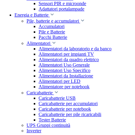
Sensori PIR e microonde
Adattatori portalampade
Energia e Batterie
Pile, batterie e accumulatori
Accumulatori
Pile e Batterie
Pacchi Batterie
Alimentatori
Alimentatori da laboratorio e da banco
Alimentatori per impianti TV
Alimentatori da quadro elettrico
Alimentatori Uso Generale
Alimentatori Uso Specifico
Alimentatori da Installazione
Alimentatori per LED
Alimentatore per notebook
Caricabatterie
Caricabatterie USB
Caricabatterie per accumulatori
Caricabatterie per notebook
Caricabatterie per pile ricaricabili
Tester Batterie
UPS Gruppi continuità
Inverter