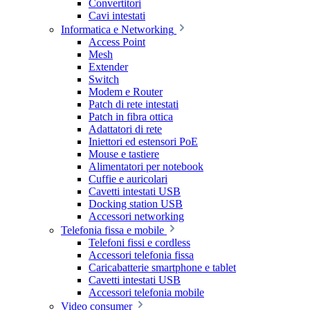
Convertitori
Cavi intestati
Informatica e Networking
Access Point
Mesh
Extender
Switch
Modem e Router
Patch di rete intestati
Patch in fibra ottica
Adattatori di rete
Iniettori ed estensori PoE
Mouse e tastiere
Alimentatori per notebook
Cuffie e auricolari
Cavetti intestati USB
Docking station USB
Accessori networking
Telefonia fissa e mobile
Telefoni fissi e cordless
Accessori telefonia fissa
Caricabatterie smartphone e tablet
Cavetti intestati USB
Accessori telefonia mobile
Video consumer