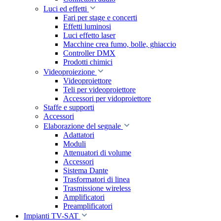
Luci ed effetti
Fari per stage e concerti
Effetti luminosi
Luci effetto laser
Macchine crea fumo, bolle, ghiaccio
Controller DMX
Prodotti chimici
Videoproiezione
Videoproiettore
Teli per videoproiettore
Accessori per vidoproiettore
Staffe e supporti
Accessori
Elaborazione del segnale
Adattatori
Moduli
Attenuatori di volume
Accessori
Sistema Dante
Trasformatori di linea
Trasmissione wireless
Amplificatori
Preamplificatori
Impianti TV-SAT