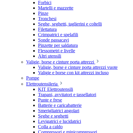
Forbici
Martelli e mazzette
Pinze
Tronchesi
Seghe, seghetti, taglierini e coltelli
Filettatura
Crimpatrici e spelafili
Sonde passacavi
Pinzette per saldatura
Flessometri e livelle
Altri utensili
Valigie, borse e cinture porta attrezzi
Valigie, borse e cinture porta attrezzi vuote
Valigie e borse con kit attrezzi incluso
Pompe
Elettroutensileria
KIT Elettroutensili
Trapani, avvitatori e tassellatori
Punte e frese
Batterie e caricabatterie
Smerigliatrici angolari
Seghe e seghetti
Levigatrici e lucidatrici
Colla a caldo
Compressori e minicompressori