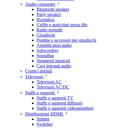
Audio consumer
Bluetooth speaker
Party speaker
Boombox
Cuffie e auricolari senza filo
Radio portatili
Giradischi
Puntine e accessori per giradischi
Amplificatori audio
Subwoofers
Soundbar
Strumenti musicali
Cavi intestati audio
Cornici digitali
Televisori
Televisori AC
Televisori AC/DC
Staffe e supporti
Staffe e supporti TV
Staffe e supporti diffusori
Staffe e supporti videoproiettori
Distribuzione HDMI
Splitter
Switcher