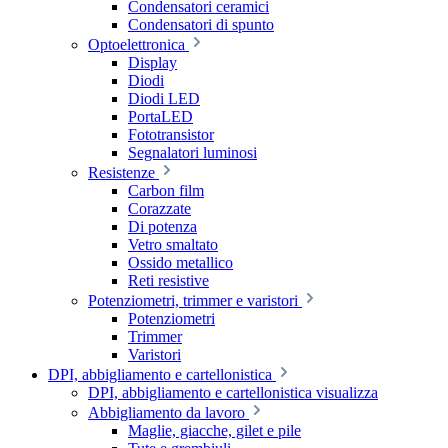
Condensatori ceramici
Condensatori di spunto
Optoelettronica
Display
Diodi
Diodi LED
PortaLED
Fototransistor
Segnalatori luminosi
Resistenze
Carbon film
Corazzate
Di potenza
Vetro smaltato
Ossido metallico
Reti resistive
Potenziometri, trimmer e varistori
Potenziometri
Trimmer
Varistori
DPI, abbigliamento e cartellonistica
DPI, abbigliamento e cartellonistica visualizza
Abbigliamento da lavoro
Maglie, giacche, gilet e pile