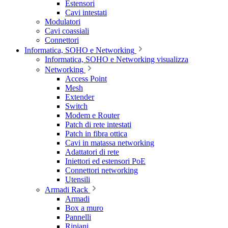
Estensori
Cavi intestati
Modulatori
Cavi coassiali
Connettori
Informatica, SOHO e Networking
Informatica, SOHO e Networking visualizza
Networking
Access Point
Mesh
Extender
Switch
Modem e Router
Patch di rete intestati
Patch in fibra ottica
Cavi in matassa networking
Adattatori di rete
Iniettori ed estensori PoE
Connettori networking
Utensili
Armadi Rack
Armadi
Box a muro
Pannelli
Ripiani