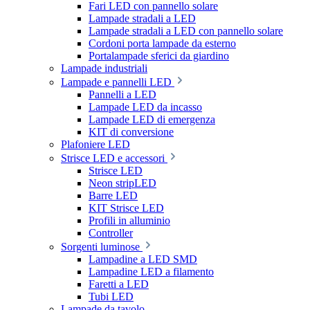
Fari LED con pannello solare
Lampade stradali a LED
Lampade stradali a LED con pannello solare
Cordoni porta lampade da esterno
Portalampade sferici da giardino
Lampade industriali
Lampade e pannelli LED
Pannelli a LED
Lampade LED da incasso
Lampade LED di emergenza
KIT di conversione
Plafoniere LED
Strisce LED e accessori
Strisce LED
Neon stripLED
Barre LED
KIT Strisce LED
Profili in alluminio
Controller
Sorgenti luminose
Lampadine a LED SMD
Lampadine LED a filamento
Faretti a LED
Tubi LED
Lampade da tavolo