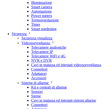
Illuminazione
Smart camera
Automazione
Power meters
Termoregolazione
Timer
Smart gardening
Sicurezza
Sicurezza visualizza
Videosorveglianza
Telecamere analogiche
Telecamere IP
Telecamere WiFi e 4G
NVR e DVR
Cavi in matassa ed intestati videosorveglianza
Connettori
Adattatori
Accessori
Sistemi di allarme
Kit e centrali di allarme
Sensori
Sirene
Cavi in matassa ed intestati sistemi allarme
Connettori