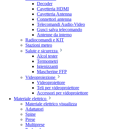
Decoder
Cavetteria HDMI
Cavetteria Antenna
Connettori antenna
Telecomandi Audio-Video
Gusci salva telecomando
Antenne da interno
Radiocomandi e KIT
Stazioni meteo
Salute e sicurezza
Alcol tester
Termometri
Igienizzanti
Mascherine FFP
Videoproiezione
Videoproiettore
Teli per videoproiettore
Accessori per vidoproiettore
Materiale elettrico
Materiale elettrico visualizza
Adattatori
Spine
Prese
Multiprese