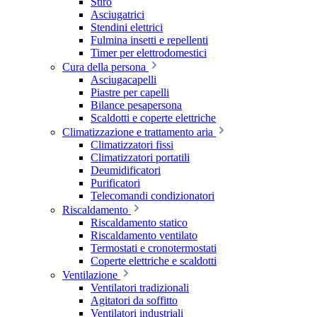
Stiro
Asciugatrici
Stendini elettrici
Fulmina insetti e repellenti
Timer per elettrodomestici
Cura della persona
Asciugacapelli
Piastre per capelli
Bilance pesapersona
Scaldotti e coperte elettriche
Climatizzazione e trattamento aria
Climatizzatori fissi
Climatizzatori portatili
Deumidificatori
Purificatori
Telecomandi condizionatori
Riscaldamento
Riscaldamento statico
Riscaldamento ventilato
Termostati e cronotermostati
Coperte elettriche e scaldotti
Ventilazione
Ventilatori tradizionali
Agitatori da soffitto
Ventilatori industriali