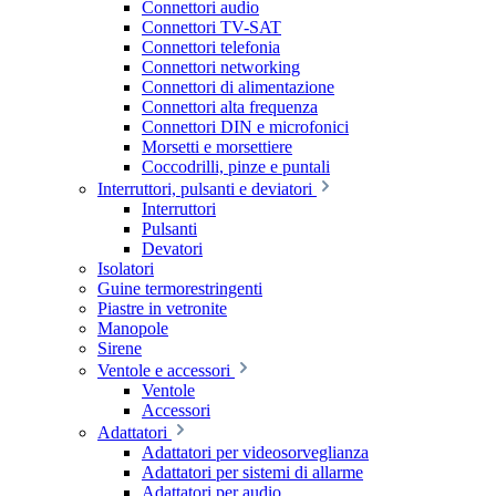
Connettori audio
Connettori TV-SAT
Connettori telefonia
Connettori networking
Connettori di alimentazione
Connettori alta frequenza
Connettori DIN e microfonici
Morsetti e morsettiere
Coccodrilli, pinze e puntali
Interruttori, pulsanti e deviatori
Interruttori
Pulsanti
Devatori
Isolatori
Guine termorestringenti
Piastre in vetronite
Manopole
Sirene
Ventole e accessori
Ventole
Accessori
Adattatori
Adattatori per videosorveglianza
Adattatori per sistemi di allarme
Adattatori per audio