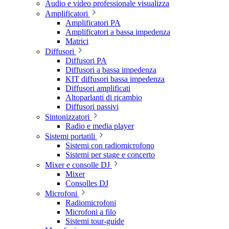
Audio e video professionale visualizza
Amplificatori
Amplificatori PA
Amplificatori a bassa impedenza
Matrici
Diffusori
Diffusori PA
Diffusori a bassa impedenza
KIT diffusori bassa impedenza
Diffusori amplificati
Altoparlanti di ricambio
Diffusori passivi
Sintonizzatori
Radio e media player
Sistemi portatili
Sistemi con radiomicrofono
Sistemi per stage e concerto
Mixer e consolle DJ
Mixer
Consolles DJ
Microfoni
Radiomicrofoni
Microfoni a filo
Sistemi tour-guide