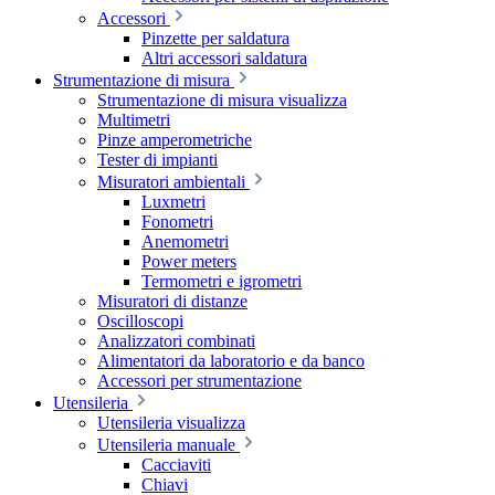
Accessori
Pinzette per saldatura
Altri accessori saldatura
Strumentazione di misura
Strumentazione di misura visualizza
Multimetri
Pinze amperometriche
Tester di impianti
Misuratori ambientali
Luxmetri
Fonometri
Anemometri
Power meters
Termometri e igrometri
Misuratori di distanze
Oscilloscopi
Analizzatori combinati
Alimentatori da laboratorio e da banco
Accessori per strumentazione
Utensileria
Utensileria visualizza
Utensileria manuale
Cacciaviti
Chiavi