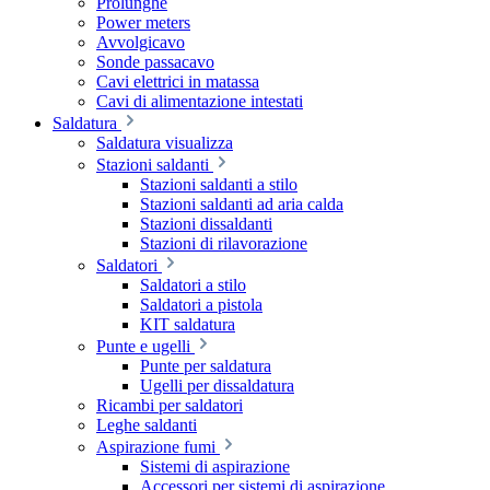
Prolunghe
Power meters
Avvolgicavo
Sonde passacavo
Cavi elettrici in matassa
Cavi di alimentazione intestati
Saldatura
Saldatura visualizza
Stazioni saldanti
Stazioni saldanti a stilo
Stazioni saldanti ad aria calda
Stazioni dissaldanti
Stazioni di rilavorazione
Saldatori
Saldatori a stilo
Saldatori a pistola
KIT saldatura
Punte e ugelli
Punte per saldatura
Ugelli per dissaldatura
Ricambi per saldatori
Leghe saldanti
Aspirazione fumi
Sistemi di aspirazione
Accessori per sistemi di aspirazione