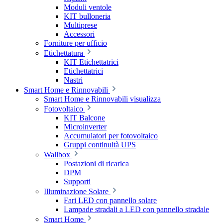
Moduli ventole
KIT bulloneria
Multiprese
Accessori
Forniture per ufficio
Etichettatura
KIT Etichettatrici
Etichettatrici
Nastri
Smart Home e Rinnovabili
Smart Home e Rinnovabili visualizza
Fotovoltaico
KIT Balcone
Microinverter
Accumulatori per fotovoltaico
Gruppi continuità UPS
Wallbox
Postazioni di ricarica
DPM
Supporti
Illuminazione Solare
Fari LED con pannello solare
Lampade stradali a LED con pannello stradale
Smart Home