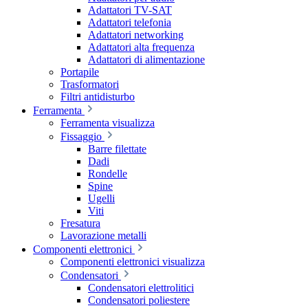
Adattatori TV-SAT
Adattatori telefonia
Adattatori networking
Adattatori alta frequenza
Adattatori di alimentazione
Portapile
Trasformatori
Filtri antidisturbo
Ferramenta
Ferramenta visualizza
Fissaggio
Barre filettate
Dadi
Rondelle
Spine
Ugelli
Viti
Fresatura
Lavorazione metalli
Componenti elettronici
Componenti elettronici visualizza
Condensatori
Condensatori elettrolitici
Condensatori poliestere