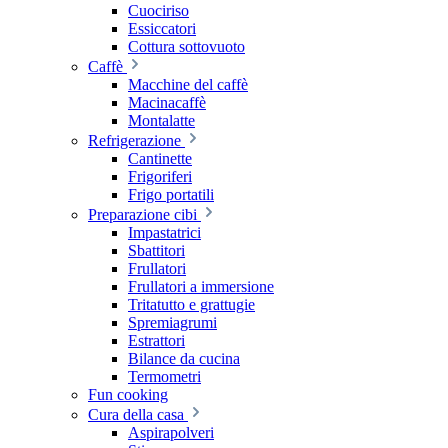
Cuociriso
Essiccatori
Cottura sottovuoto
Caffè
Macchine del caffè
Macinacaffè
Montalatte
Refrigerazione
Cantinette
Frigoriferi
Frigo portatili
Preparazione cibi
Impastatrici
Sbattitori
Frullatori
Frullatori a immersione
Tritatutto e grattugie
Spremiagrumi
Estrattori
Bilance da cucina
Termometri
Fun cooking
Cura della casa
Aspirapolveri