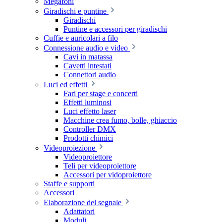
Megafoni
Giradischi e puntine
Giradischi
Puntine e accessori per giradischi
Cuffie e auricolari a filo
Connessione audio e video
Cavi in matassa
Cavetti intestati
Connettori audio
Luci ed effetti
Fari per stage e concerti
Effetti luminosi
Luci effetto laser
Macchine crea fumo, bolle, ghiaccio
Controller DMX
Prodotti chimici
Videoproiezione
Videoproiettore
Teli per videoproiettore
Accessori per vidoproiettore
Staffe e supporti
Accessori
Elaborazione del segnale
Adattatori
Moduli