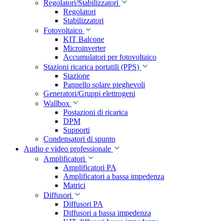
Regolatori/Stabilizzatori
Regolatori
Stabilizzatori
Fotovoltaico
KIT Balcone
Microinverter
Accumulatori per fotovoltaico
Stazioni ricarica portatili (PPS)
Stazione
Pannello solare pieghevoli
Generatori/Gruppi elettrogeni
Wallbox
Postazioni di ricarica
DPM
Supporti
Condensatori di spunto
Audio e video professionale
Amplificatori
Amplificatori PA
Amplificatori a bassa impedenza
Matrici
Diffusori
Diffusori PA
Diffusori a bassa impedenza