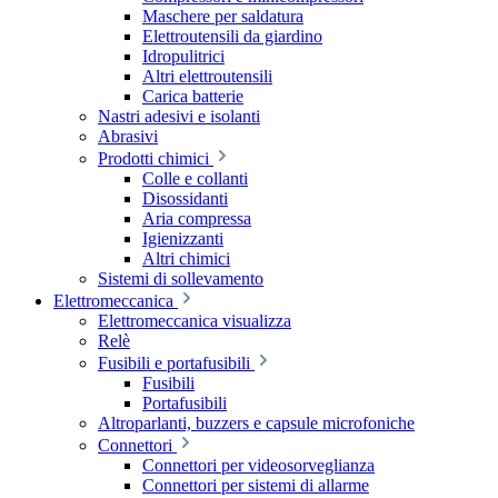
Maschere per saldatura
Elettroutensili da giardino
Idropulitrici
Altri elettroutensili
Carica batterie
Nastri adesivi e isolanti
Abrasivi
Prodotti chimici
Colle e collanti
Disossidanti
Aria compressa
Igienizzanti
Altri chimici
Sistemi di sollevamento
Elettromeccanica
Elettromeccanica visualizza
Relè
Fusibili e portafusibili
Fusibili
Portafusibili
Altroparlanti, buzzers e capsule microfoniche
Connettori
Connettori per videosorveglianza
Connettori per sistemi di allarme