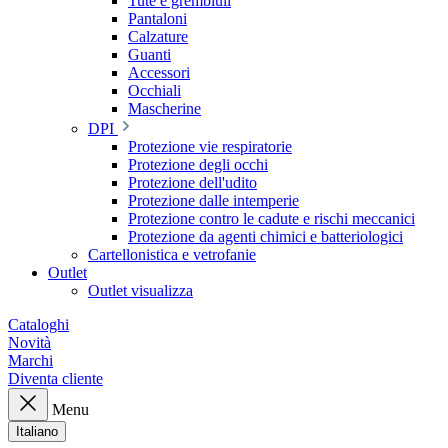
Tute e grembiuli
Pantaloni
Calzature
Guanti
Accessori
Occhiali
Mascherine
DPI
Protezione vie respiratorie
Protezione degli occhi
Protezione dell'udito
Protezione dalle intemperie
Protezione contro le cadute e rischi meccanici
Protezione da agenti chimici e batteriologici
Cartellonistica e vetrofanie
Outlet
Outlet visualizza
Cataloghi
Novità
Marchi
Diventa cliente
Menu
Italiano