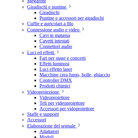
Megafoni
Giradischi e puntine
Giradischi
Puntine e accessori per giradischi
Cuffie e auricolari a filo
Connessione audio e video
Cavi in matassa
Cavetti intestati
Connettori audio
Luci ed effetti
Fari per stage e concerti
Effetti luminosi
Luci effetto laser
Macchine crea fumo, bolle, ghiaccio
Controller DMX
Prodotti chimici
Videoproiezione
Videoproiettore
Teli per videoproiettore
Accessori per vidoproiettore
Staffe e supporti
Accessori
Elaborazione del segnale
Adattatori
Moduli