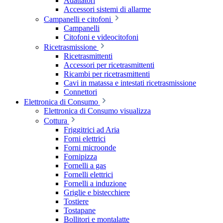
Adattatori
Accessori sistemi di allarme
Campanelli e citofoni
Campanelli
Citofoni e videocitofoni
Ricetrasmissione
Ricetrasmittenti
Accessori per ricetrasmittenti
Ricambi per ricetrasmittenti
Cavi in matassa e intestati ricetrasmissione
Connettori
Elettronica di Consumo
Elettronica di Consumo visualizza
Cottura
Friggitrici ad Aria
Forni elettrici
Forni microonde
Fornipizza
Fornelli a gas
Fornelli elettrici
Fornelli a induzione
Griglie e bistecchiere
Tostiere
Tostapane
Bollitori e montalatte