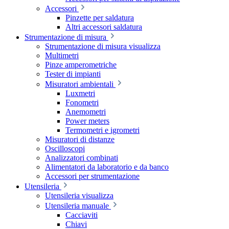
Accessori
Pinzette per saldatura
Altri accessori saldatura
Strumentazione di misura
Strumentazione di misura visualizza
Multimetri
Pinze amperometriche
Tester di impianti
Misuratori ambientali
Luxmetri
Fonometri
Anemometri
Power meters
Termometri e igrometri
Misuratori di distanze
Oscilloscopi
Analizzatori combinati
Alimentatori da laboratorio e da banco
Accessori per strumentazione
Utensileria
Utensileria visualizza
Utensileria manuale
Cacciaviti
Chiavi