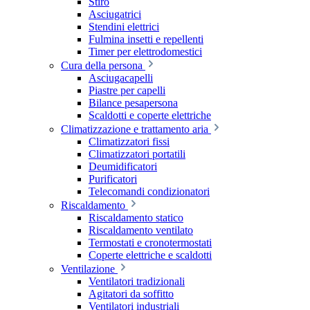
Stiro
Asciugatrici
Stendini elettrici
Fulmina insetti e repellenti
Timer per elettrodomestici
Cura della persona
Asciugacapelli
Piastre per capelli
Bilance pesapersona
Scaldotti e coperte elettriche
Climatizzazione e trattamento aria
Climatizzatori fissi
Climatizzatori portatili
Deumidificatori
Purificatori
Telecomandi condizionatori
Riscaldamento
Riscaldamento statico
Riscaldamento ventilato
Termostati e cronotermostati
Coperte elettriche e scaldotti
Ventilazione
Ventilatori tradizionali
Agitatori da soffitto
Ventilatori industriali