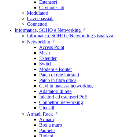
Estensori
Cavi intestati
Modulatori
Cavi coassiali
Connettori
Informatica, SOHO e Networking
Informatica, SOHO e Networking visualizza
Networking
Access Point
Mesh
Extender
Switch
Modem e Router
Patch di rete intestati
Patch in fibra ottica
Cavi in matassa networking
Adattatori di rete
Iniettori ed estensori PoE
Connettori networking
Utensili
Armadi Rack
Armadi
Box a muro
Pannelli
Ripiani