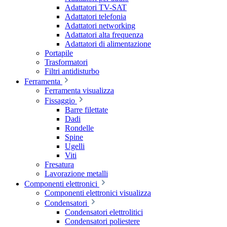
Adattatori TV-SAT
Adattatori telefonia
Adattatori networking
Adattatori alta frequenza
Adattatori di alimentazione
Portapile
Trasformatori
Filtri antidisturbo
Ferramenta
Ferramenta visualizza
Fissaggio
Barre filettate
Dadi
Rondelle
Spine
Ugelli
Viti
Fresatura
Lavorazione metalli
Componenti elettronici
Componenti elettronici visualizza
Condensatori
Condensatori elettrolitici
Condensatori poliestere