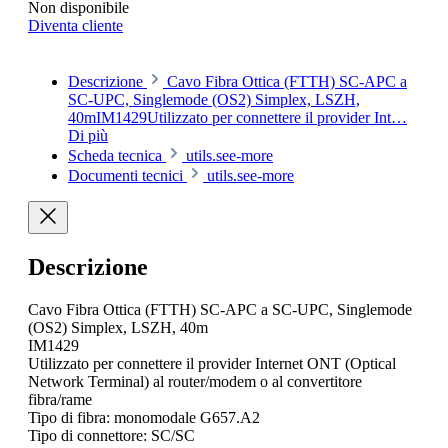
Non disponibile
Diventa cliente
Descrizione
Cavo Fibra Ottica (FTTH) SC-APC a
SC-UPC, Singlemode (OS2) Simplex, LSZH,
40mIM1429Utilizzato per connettere il provider Int…
Di più
Scheda tecnica
utils.see-more
Documenti tecnici
utils.see-more
Descrizione
Cavo Fibra Ottica (FTTH) SC-APC a SC-UPC, Singlemode
(OS2) Simplex, LSZH, 40m
IM1429
Utilizzato per connettere il provider Internet ONT (Optical
Network Terminal) al router/modem o al convertitore
fibra/rame
Tipo di fibra: monomodale G657.A2
Tipo di connettore: SC/SC