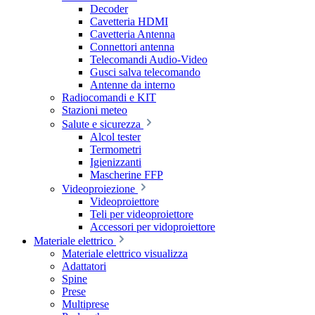
Decoder
Cavetteria HDMI
Cavetteria Antenna
Connettori antenna
Telecomandi Audio-Video
Gusci salva telecomando
Antenne da interno
Radiocomandi e KIT
Stazioni meteo
Salute e sicurezza
Alcol tester
Termometri
Igienizzanti
Mascherine FFP
Videoproiezione
Videoproiettore
Teli per videoproiettore
Accessori per vidoproiettore
Materiale elettrico
Materiale elettrico visualizza
Adattatori
Spine
Prese
Multiprese