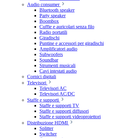
Audio consumer
Bluetooth speaker
Party speaker
Boombox
Cuffie e auricolari senza filo
Radio portatili
Giradischi
Puntine e accessori per giradischi
Amplificatori audio
Subwoofers
Soundbar
Strumenti musicali
Cavi intestati audio
Cornici digitali
Televisori
Televisori AC
Televisori AC/DC
Staffe e supporti
Staffe e supporti TV
Staffe e supporti diffusori
Staffe e supporti videoproiettori
Distribuzione HDMI
Splitter
Switcher