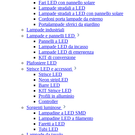
Fari LED con pannello solare
Lampade stradali a LED
Lampade stradali a LED con pannello solare
Cordoni porta lampade da esterno
Portalampade sferici da giardino
Lampade industriali
Lampade e pannelli LED
Pannelli a LED
Lampade LED da incasso
Lampade LED di emergenza
KIT di conversione
Plafoniere LED
Strisce LED e accessori
Strisce LED
Neon stripLED
Barre LED
KIT Strisce LED
Profili in alluminio
Controller
Sorgenti luminose
Lampadine a LED SMD
Lampadine LED a filamento
Faretti a LED
Tubi LED
Lampade da tavolo