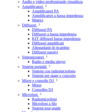
Audio e video professionale visualizza
Amplificatori
Amplificatori PA
Amplificatori a bassa impedenza
Matrici
Diffusori
Diffusori PA
Diffusori a bassa impedenza
KIT diffusori bassa impedenza
Diffusori amplificati
Altoparlanti di ricambio
Diffusori passivi
Sintonizzatori
Radio e media player
Sistemi portatili
Sistemi con radiomicrofono
Sistemi per stage e concerto
Mixer e consolle DJ
Mixer
Consolles DJ
Microfoni
Radiomicrofoni
Microfoni a filo
Sistemi tour-guide