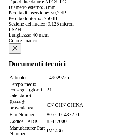
Tipo di lucidatura: APC/UPC
Diametro esterno: 3 mm
Perdita di inserzione: <0,3 dB
Perdita di ritorno: >50dB
Sezione del nucleo: 9/125 micron
LSZH
Lunghezza: 40 metri
Colore: bianco
Documenti tecnici
Articolo
149029226
Tempo medio
consegna (giorni
21
calendario)
Paese di
CN CHN CHINA
provenienza
Ean Number
8052101433210
Codice TARIC
85447000
Manufacturer Part
IM1430
Number