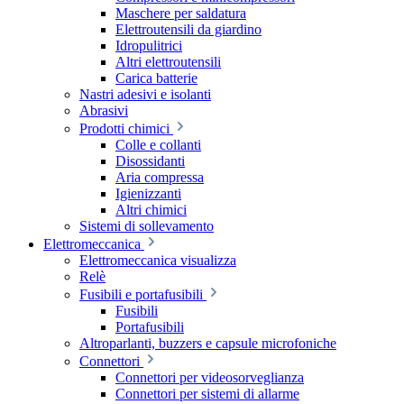
Maschere per saldatura
Elettroutensili da giardino
Idropulitrici
Altri elettroutensili
Carica batterie
Nastri adesivi e isolanti
Abrasivi
Prodotti chimici
Colle e collanti
Disossidanti
Aria compressa
Igienizzanti
Altri chimici
Sistemi di sollevamento
Elettromeccanica
Elettromeccanica visualizza
Relè
Fusibili e portafusibili
Fusibili
Portafusibili
Altroparlanti, buzzers e capsule microfoniche
Connettori
Connettori per videosorveglianza
Connettori per sistemi di allarme