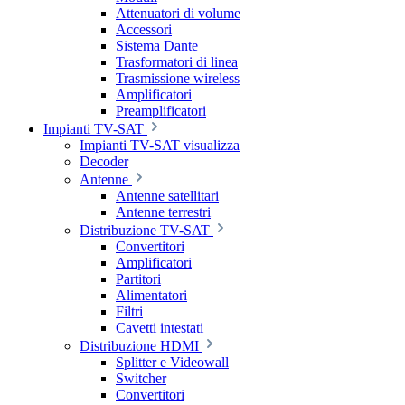
Attenuatori di volume
Accessori
Sistema Dante
Trasformatori di linea
Trasmissione wireless
Amplificatori
Preamplificatori
Impianti TV-SAT
Impianti TV-SAT visualizza
Decoder
Antenne
Antenne satellitari
Antenne terrestri
Distribuzione TV-SAT
Convertitori
Amplificatori
Partitori
Alimentatori
Filtri
Cavetti intestati
Distribuzione HDMI
Splitter e Videowall
Switcher
Convertitori