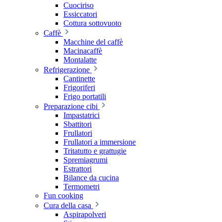
Cuociriso
Essiccatori
Cottura sottovuoto
Caffè
Macchine del caffè
Macinacaffè
Montalatte
Refrigerazione
Cantinette
Frigoriferi
Frigo portatili
Preparazione cibi
Impastatrici
Sbattitori
Frullatori
Frullatori a immersione
Tritatutto e grattugie
Spremiagrumi
Estrattori
Bilance da cucina
Termometri
Fun cooking
Cura della casa
Aspirapolveri