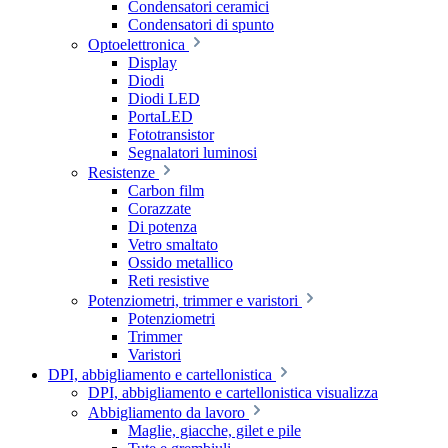
Condensatori ceramici
Condensatori di spunto
Optoelettronica
Display
Diodi
Diodi LED
PortaLED
Fototransistor
Segnalatori luminosi
Resistenze
Carbon film
Corazzate
Di potenza
Vetro smaltato
Ossido metallico
Reti resistive
Potenziometri, trimmer e varistori
Potenziometri
Trimmer
Varistori
DPI, abbigliamento e cartellonistica
DPI, abbigliamento e cartellonistica visualizza
Abbigliamento da lavoro
Maglie, giacche, gilet e pile