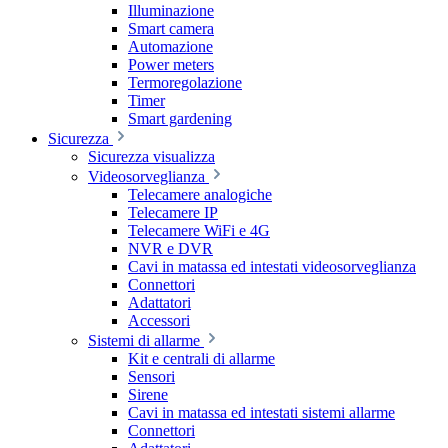
Illuminazione
Smart camera
Automazione
Power meters
Termoregolazione
Timer
Smart gardening
Sicurezza
Sicurezza visualizza
Videosorveglianza
Telecamere analogiche
Telecamere IP
Telecamere WiFi e 4G
NVR e DVR
Cavi in matassa ed intestati videosorveglianza
Connettori
Adattatori
Accessori
Sistemi di allarme
Kit e centrali di allarme
Sensori
Sirene
Cavi in matassa ed intestati sistemi allarme
Connettori