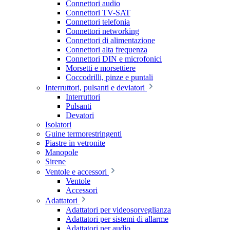
Connettori audio
Connettori TV-SAT
Connettori telefonia
Connettori networking
Connettori di alimentazione
Connettori alta frequenza
Connettori DIN e microfonici
Morsetti e morsettiere
Coccodrilli, pinze e puntali
Interruttori, pulsanti e deviatori
Interruttori
Pulsanti
Devatori
Isolatori
Guine termorestringenti
Piastre in vetronite
Manopole
Sirene
Ventole e accessori
Ventole
Accessori
Adattatori
Adattatori per videosorveglianza
Adattatori per sistemi di allarme
Adattatori per audio