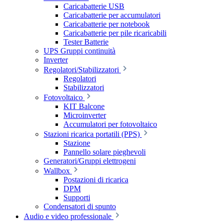
Caricabatterie USB
Caricabatterie per accumulatori
Caricabatterie per notebook
Caricabatterie per pile ricaricabili
Tester Batterie
UPS Gruppi continuità
Inverter
Regolatori/Stabilizzatori
Regolatori
Stabilizzatori
Fotovoltaico
KIT Balcone
Microinverter
Accumulatori per fotovoltaico
Stazioni ricarica portatili (PPS)
Stazione
Pannello solare pieghevoli
Generatori/Gruppi elettrogeni
Wallbox
Postazioni di ricarica
DPM
Supporti
Condensatori di spunto
Audio e video professionale