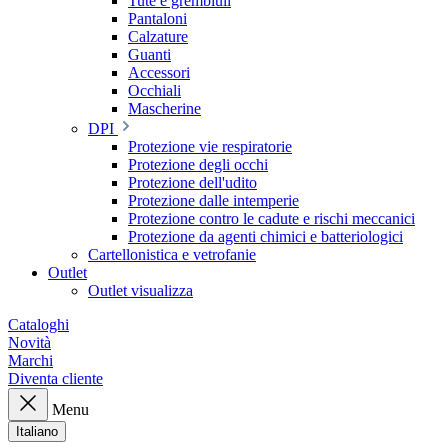
Tute e grembiuli
Pantaloni
Calzature
Guanti
Accessori
Occhiali
Mascherine
DPI
Protezione vie respiratorie
Protezione degli occhi
Protezione dell'udito
Protezione dalle intemperie
Protezione contro le cadute e rischi meccanici
Protezione da agenti chimici e batteriologici
Cartellonistica e vetrofanie
Outlet
Outlet visualizza
Cataloghi
Novità
Marchi
Diventa cliente
Menu
Italiano