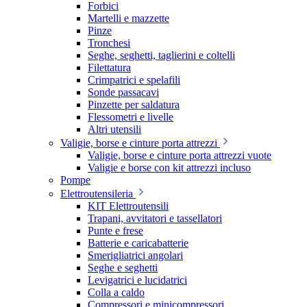
Forbici
Martelli e mazzette
Pinze
Tronchesi
Seghe, seghetti, taglierini e coltelli
Filettatura
Crimpatrici e spelafili
Sonde passacavi
Pinzette per saldatura
Flessometri e livelle
Altri utensili
Valigie, borse e cinture porta attrezzi
Valigie, borse e cinture porta attrezzi vuote
Valigie e borse con kit attrezzi incluso
Pompe
Elettroutensileria
KIT Elettroutensili
Trapani, avvitatori e tassellatori
Punte e frese
Batterie e caricabatterie
Smerigliatrici angolari
Seghe e seghetti
Levigatrici e lucidatrici
Colla a caldo
Compressori e minicompressori