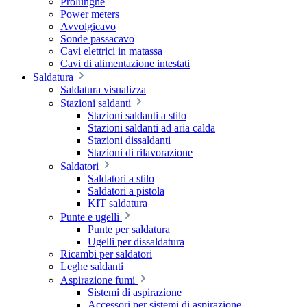
Prolunghe
Power meters
Avvolgicavo
Sonde passacavo
Cavi elettrici in matassa
Cavi di alimentazione intestati
Saldatura
Saldatura visualizza
Stazioni saldanti
Stazioni saldanti a stilo
Stazioni saldanti ad aria calda
Stazioni dissaldanti
Stazioni di rilavorazione
Saldatori
Saldatori a stilo
Saldatori a pistola
KIT saldatura
Punte e ugelli
Punte per saldatura
Ugelli per dissaldatura
Ricambi per saldatori
Leghe saldanti
Aspirazione fumi
Sistemi di aspirazione
Accessori per sistemi di aspirazione