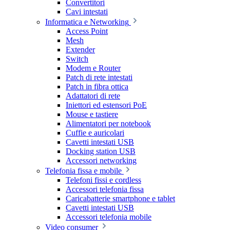
Convertitori
Cavi intestati
Informatica e Networking
Access Point
Mesh
Extender
Switch
Modem e Router
Patch di rete intestati
Patch in fibra ottica
Adattatori di rete
Iniettori ed estensori PoE
Mouse e tastiere
Alimentatori per notebook
Cuffie e auricolari
Cavetti intestati USB
Docking station USB
Accessori networking
Telefonia fissa e mobile
Telefoni fissi e cordless
Accessori telefonia fissa
Caricabatterie smartphone e tablet
Cavetti intestati USB
Accessori telefonia mobile
Video consumer