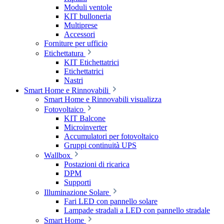
Moduli ventole
KIT bulloneria
Multiprese
Accessori
Forniture per ufficio
Etichettatura
KIT Etichettatrici
Etichettatrici
Nastri
Smart Home e Rinnovabili
Smart Home e Rinnovabili visualizza
Fotovoltaico
KIT Balcone
Microinverter
Accumulatori per fotovoltaico
Gruppi continuità UPS
Wallbox
Postazioni di ricarica
DPM
Supporti
Illuminazione Solare
Fari LED con pannello solare
Lampade stradali a LED con pannello stradale
Smart Home