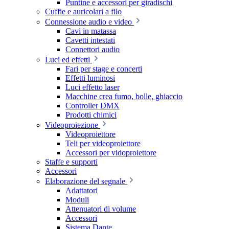
Puntine e accessori per giradischi
Cuffie e auricolari a filo
Connessione audio e video
Cavi in matassa
Cavetti intestati
Connettori audio
Luci ed effetti
Fari per stage e concerti
Effetti luminosi
Luci effetto laser
Macchine crea fumo, bolle, ghiaccio
Controller DMX
Prodotti chimici
Videoproiezione
Videoproiettore
Teli per videoproiettore
Accessori per vidoproiettore
Staffe e supporti
Accessori
Elaborazione del segnale
Adattatori
Moduli
Attenuatori di volume
Accessori
Sistema Dante