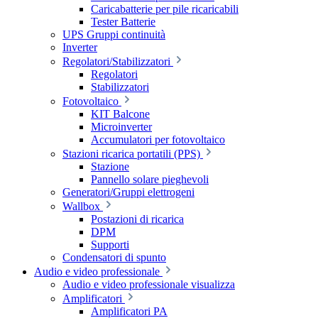
Caricabatterie per pile ricaricabili
Tester Batterie
UPS Gruppi continuità
Inverter
Regolatori/Stabilizzatori
Regolatori
Stabilizzatori
Fotovoltaico
KIT Balcone
Microinverter
Accumulatori per fotovoltaico
Stazioni ricarica portatili (PPS)
Stazione
Pannello solare pieghevoli
Generatori/Gruppi elettrogeni
Wallbox
Postazioni di ricarica
DPM
Supporti
Condensatori di spunto
Audio e video professionale
Audio e video professionale visualizza
Amplificatori
Amplificatori PA