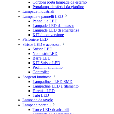
Cordoni porta lampade da esterno
Portalampade sferici da giardino
Lampade industriali
Lampade e pannelli LED
Pannelli a LED
Lampade LED da incasso
Lampade LED di emergenza
KIT di conversione
Plafoniere LED
Strisce LED e accessori
Strisce LED
Neon stripLED
Barre LED
KIT Strisce LED
Profili in alluminio
Controller
Sorgenti luminose
Lampadine a LED SMD
Lampadine LED a filamento
Faretti a LED
Tubi LED
Lampade da tavolo
Lampade portatili
Torce LED ricaricabili