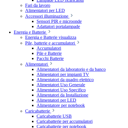
Lampade LED ricaricabili
Fari da lavoro
Alimentatori per LED
Accessori illuminazione
Sensori PIR e microonde
Adattatori portalampade
Energia e Batterie
Energia e Batterie visualizza
Pile, batterie e accumulatori
Accumulatori
Pile e Batterie
Pacchi Batterie
Alimentatori
Alimentatori da laboratorio e da banco
Alimentatori per impianti TV
Alimentatori da quadro elettrico
Alimentatori Uso Generale
Alimentatori Uso Specifico
Alimentatori da Installazione
Alimentatori per LED
Alimentatore per notebook
Caricabatterie
Caricabatterie USB
Caricabatterie per accumulatori
Caricabatterie per notebook