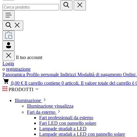
Il tuo account
Login
o
registrazione
Panoramica
Profilo personale
Indirizzi
Modalità di pagamento
Ordini
0,00 €
Il carrello contiene 0 articoli. Il valore totale del carrello è 
PRODOTTI
Illuminazione
Illuminazione visualizza
Fari da esterno
Fari professionali da esterno
Fari LED con pannello solare
Lampade stradali a LED
Lampade stradali a LED con pannello solare