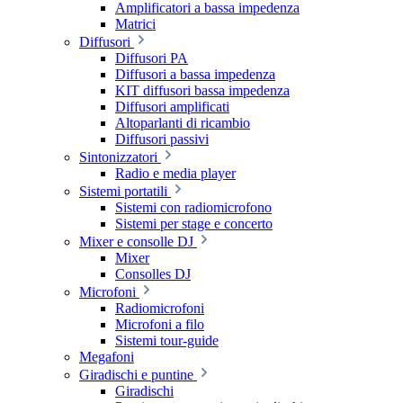
Amplificatori a bassa impedenza
Matrici
Diffusori
Diffusori PA
Diffusori a bassa impedenza
KIT diffusori bassa impedenza
Diffusori amplificati
Altoparlanti di ricambio
Diffusori passivi
Sintonizzatori
Radio e media player
Sistemi portatili
Sistemi con radiomicrofono
Sistemi per stage e concerto
Mixer e consolle DJ
Mixer
Consolles DJ
Microfoni
Radiomicrofoni
Microfoni a filo
Sistemi tour-guide
Megafoni
Giradischi e puntine
Giradischi