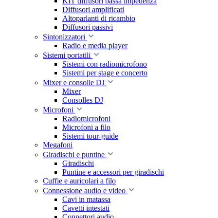
KIT diffusori bassa impedenza
Diffusori amplificati
Altoparlanti di ricambio
Diffusori passivi
Sintonizzatori
Radio e media player
Sistemi portatili
Sistemi con radiomicrofono
Sistemi per stage e concerto
Mixer e consolle DJ
Mixer
Consolles DJ
Microfoni
Radiomicrofoni
Microfoni a filo
Sistemi tour-guide
Megafoni
Giradischi e puntine
Giradischi
Puntine e accessori per giradischi
Cuffie e auricolari a filo
Connessione audio e video
Cavi in matassa
Cavetti intestati
Connettori audio