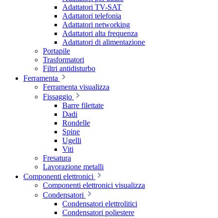
Adattatori TV-SAT
Adattatori telefonia
Adattatori networking
Adattatori alta frequenza
Adattatori di alimentazione
Portapile
Trasformatori
Filtri antidisturbo
Ferramenta
Ferramenta visualizza
Fissaggio
Barre filettate
Dadi
Rondelle
Spine
Ugelli
Viti
Fresatura
Lavorazione metalli
Componenti elettronici
Componenti elettronici visualizza
Condensatori
Condensatori elettrolitici
Condensatori poliestere