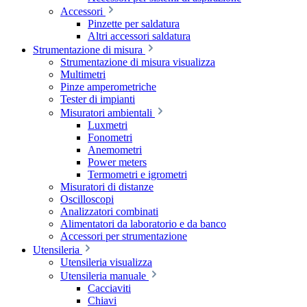
Accessori
Pinzette per saldatura
Altri accessori saldatura
Strumentazione di misura
Strumentazione di misura visualizza
Multimetri
Pinze amperometriche
Tester di impianti
Misuratori ambientali
Luxmetri
Fonometri
Anemometri
Power meters
Termometri e igrometri
Misuratori di distanze
Oscilloscopi
Analizzatori combinati
Alimentatori da laboratorio e da banco
Accessori per strumentazione
Utensileria
Utensileria visualizza
Utensileria manuale
Cacciaviti
Chiavi