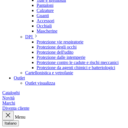
Tute e grembiuli
Pantaloni
Calzature
Guanti
Accessori
Occhiali
Mascherine
DPI
Protezione vie respiratorie
Protezione degli occhi
Protezione dell'udito
Protezione dalle intemperie
Protezione contro le cadute e rischi meccanici
Protezione da agenti chimici e batteriologici
Cartellonistica e vetrofanie
Outlet
Outlet visualizza
Cataloghi
Novità
Marchi
Diventa cliente
Menu
Italiano