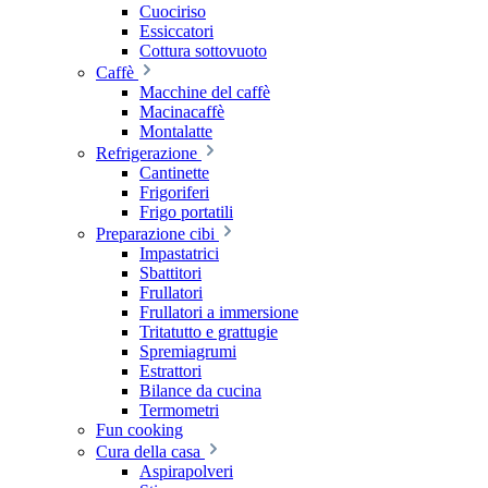
Cuociriso
Essiccatori
Cottura sottovuoto
Caffè
Macchine del caffè
Macinacaffè
Montalatte
Refrigerazione
Cantinette
Frigoriferi
Frigo portatili
Preparazione cibi
Impastatrici
Sbattitori
Frullatori
Frullatori a immersione
Tritatutto e grattugie
Spremiagrumi
Estrattori
Bilance da cucina
Termometri
Fun cooking
Cura della casa
Aspirapolveri