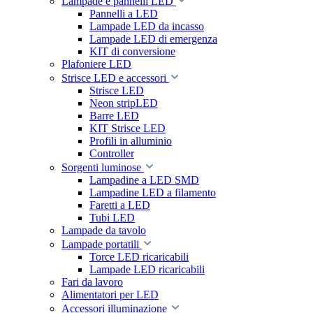
Lampade e pannelli LED
Pannelli a LED
Lampade LED da incasso
Lampade LED di emergenza
KIT di conversione
Plafoniere LED
Strisce LED e accessori
Strisce LED
Neon stripLED
Barre LED
KIT Strisce LED
Profili in alluminio
Controller
Sorgenti luminose
Lampadine a LED SMD
Lampadine LED a filamento
Faretti a LED
Tubi LED
Lampade da tavolo
Lampade portatili
Torce LED ricaricabili
Lampade LED ricaricabili
Fari da lavoro
Alimentatori per LED
Accessori illuminazione