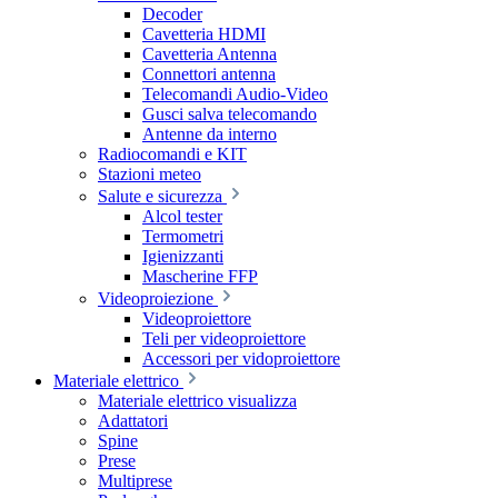
Decoder
Cavetteria HDMI
Cavetteria Antenna
Connettori antenna
Telecomandi Audio-Video
Gusci salva telecomando
Antenne da interno
Radiocomandi e KIT
Stazioni meteo
Salute e sicurezza
Alcol tester
Termometri
Igienizzanti
Mascherine FFP
Videoproiezione
Videoproiettore
Teli per videoproiettore
Accessori per vidoproiettore
Materiale elettrico
Materiale elettrico visualizza
Adattatori
Spine
Prese
Multiprese