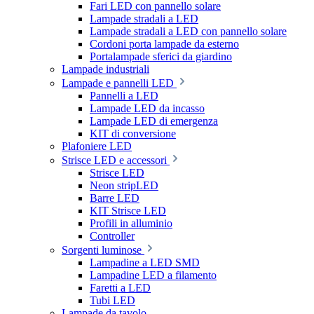
Fari LED con pannello solare
Lampade stradali a LED
Lampade stradali a LED con pannello solare
Cordoni porta lampade da esterno
Portalampade sferici da giardino
Lampade industriali
Lampade e pannelli LED
Pannelli a LED
Lampade LED da incasso
Lampade LED di emergenza
KIT di conversione
Plafoniere LED
Strisce LED e accessori
Strisce LED
Neon stripLED
Barre LED
KIT Strisce LED
Profili in alluminio
Controller
Sorgenti luminose
Lampadine a LED SMD
Lampadine LED a filamento
Faretti a LED
Tubi LED
Lampade da tavolo