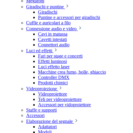
Megafoni
Giradischi e puntine
Giradischi
Puntine e accessori per giradischi
Cuffie e auricolari a filo
Connessione audio e video
Cavi in matassa
Cavetti intestati
Connettori audio
Luci ed effetti
Fari per stage e concerti
Effetti luminosi
Luci effetto laser
Macchine crea fumo, bolle, ghiaccio
Controller DMX
Prodotti chimici
Videoproiezione
Videoproiettore
Teli per videoproiettore
Accessori per vidoproiettore
Staffe e supporti
Accessori
Elaborazione del segnale
Adattatori
Moduli