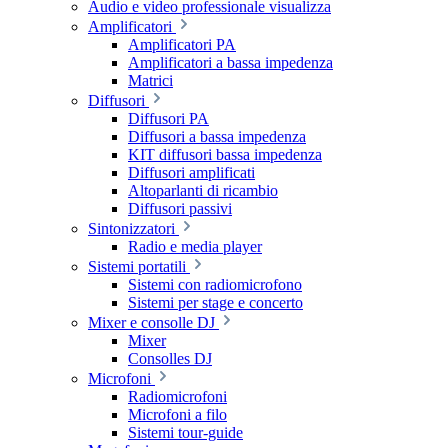
Audio e video professionale visualizza
Amplificatori
Amplificatori PA
Amplificatori a bassa impedenza
Matrici
Diffusori
Diffusori PA
Diffusori a bassa impedenza
KIT diffusori bassa impedenza
Diffusori amplificati
Altoparlanti di ricambio
Diffusori passivi
Sintonizzatori
Radio e media player
Sistemi portatili
Sistemi con radiomicrofono
Sistemi per stage e concerto
Mixer e consolle DJ
Mixer
Consolles DJ
Microfoni
Radiomicrofoni
Microfoni a filo
Sistemi tour-guide