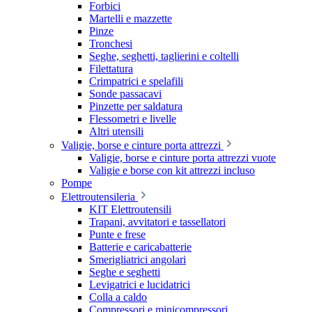
Forbici
Martelli e mazzette
Pinze
Tronchesi
Seghe, seghetti, taglierini e coltelli
Filettatura
Crimpatrici e spelafili
Sonde passacavi
Pinzette per saldatura
Flessometri e livelle
Altri utensili
Valigie, borse e cinture porta attrezzi
Valigie, borse e cinture porta attrezzi vuote
Valigie e borse con kit attrezzi incluso
Pompe
Elettroutensileria
KIT Elettroutensili
Trapani, avvitatori e tassellatori
Punte e frese
Batterie e caricabatterie
Smerigliatrici angolari
Seghe e seghetti
Levigatrici e lucidatrici
Colla a caldo
Compressori e minicompressori