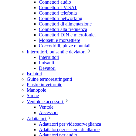
Connettori audio
Connettori TV-SAT
Connettori telefonia
Connettori networking
Connettori di alimentazione
Connettori alta frequenza
Connettori DIN e microfonici
Morsetti e morsettiere
Coccodrilli, pinze e puntali
Interruttori, pulsanti e deviatori
Interruttori
Pulsanti
Devatori
Isolatori
Guine termorestringenti
Piastre in vetronite
Manopole
Sirene
Ventole e accessori
Ventole
Accessori
Adattatori
Adattatori per videosorveglianza
Adattatori per sistemi di allarme
Adattatori per audio