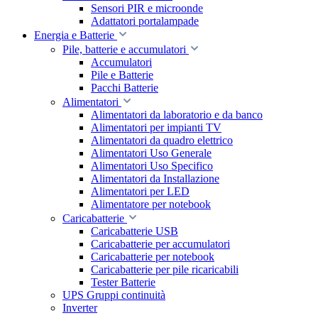
Sensori PIR e microonde
Adattatori portalampade
Energia e Batterie
Pile, batterie e accumulatori
Accumulatori
Pile e Batterie
Pacchi Batterie
Alimentatori
Alimentatori da laboratorio e da banco
Alimentatori per impianti TV
Alimentatori da quadro elettrico
Alimentatori Uso Generale
Alimentatori Uso Specifico
Alimentatori da Installazione
Alimentatori per LED
Alimentatore per notebook
Caricabatterie
Caricabatterie USB
Caricabatterie per accumulatori
Caricabatterie per notebook
Caricabatterie per pile ricaricabili
Tester Batterie
UPS Gruppi continuità
Inverter