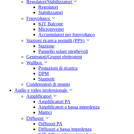
Regolatori/Stabilizzatori
Regolatori
Stabilizzatori
Fotovoltaico
KIT Balcone
Microinverter
Accumulatori per fotovoltaico
Stazioni ricarica portatili (PPS)
Stazione
Pannello solare pieghevoli
Generatori/Gruppi elettrogeni
Wallbox
Postazioni di ricarica
DPM
Supporti
Condensatori di spunto
Audio e video professionale
Amplificatori
Amplificatori PA
Amplificatori a bassa impedenza
Matrici
Diffusori
Diffusori PA
Diffusori a bassa impedenza