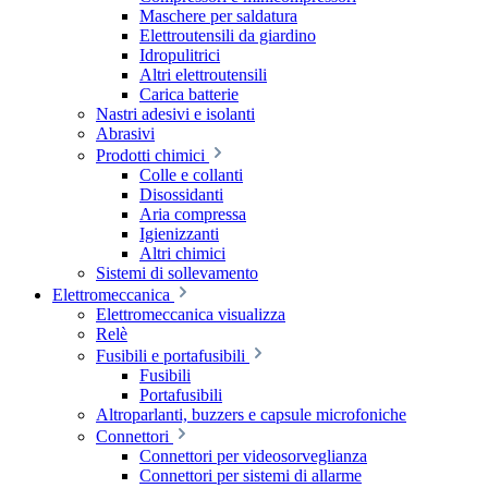
Maschere per saldatura
Elettroutensili da giardino
Idropulitrici
Altri elettroutensili
Carica batterie
Nastri adesivi e isolanti
Abrasivi
Prodotti chimici
Colle e collanti
Disossidanti
Aria compressa
Igienizzanti
Altri chimici
Sistemi di sollevamento
Elettromeccanica
Elettromeccanica visualizza
Relè
Fusibili e portafusibili
Fusibili
Portafusibili
Altroparlanti, buzzers e capsule microfoniche
Connettori
Connettori per videosorveglianza
Connettori per sistemi di allarme