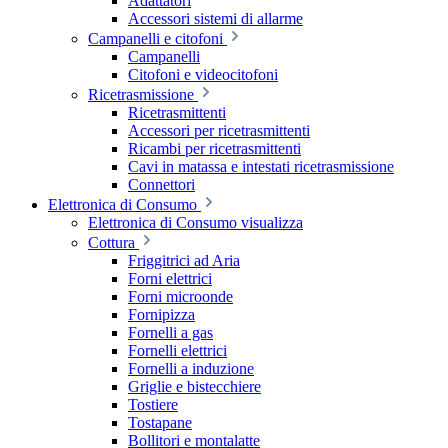
Adattatori
Accessori sistemi di allarme
Campanelli e citofoni
Campanelli
Citofoni e videocitofoni
Ricetrasmissione
Ricetrasmittenti
Accessori per ricetrasmittenti
Ricambi per ricetrasmittenti
Cavi in matassa e intestati ricetrasmissione
Connettori
Elettronica di Consumo
Elettronica di Consumo visualizza
Cottura
Friggitrici ad Aria
Forni elettrici
Forni microonde
Fornipizza
Fornelli a gas
Fornelli elettrici
Fornelli a induzione
Griglie e bistecchiere
Tostiere
Tostapane
Bollitori e montalatte