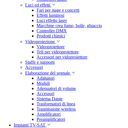
Luci ed effetti
Fari per stage e concerti
Effetti luminosi
Luci effetto laser
Macchine crea fumo, bolle, ghiaccio
Controller DMX
Prodotti chimici
Videoproiezione
Videoproiettore
Teli per videoproiettore
Accessori per vidoproiettore
Staffe e supporti
Accessori
Elaborazione del segnale
Adattatori
Moduli
Attenuatori di volume
Accessori
Sistema Dante
Trasformatori di linea
Trasmissione wireless
Amplificatori
Preamplificatori
Impianti TV-SAT