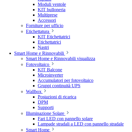
Moduli ventole
KIT bulloneria
Multiprese
Accessori
Forniture per ufficio
Etichettatura
KIT Etichettatrici
Etichettatrici
Nastri
Smart Home e Rinnovabili
Smart Home e Rinnovabili visualizza
Fotovoltaico
KIT Balcone
Microinverter
Accumulatori per fotovoltaico
Gruppi continuità UPS
Wallbox
Postazioni di ricarica
DPM
Supporti
Illuminazione Solare
Fari LED con pannello solare
Lampade stradali a LED con pannello stradale
Smart Home