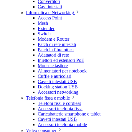
Convertitori
Cavi intestati
Informatica e Networking
Access Point
Mesh
Extender
Switch
Modem e Router
Patch di rete intestati
Patch in fibra ottica
Adattatori di rete
Iniettori ed estensori PoE
Mouse e tastiere
Alimentatori per notebook
Cuffie e auricolari
Cavetti intestati USB
Docking station USB
Accessori networking
Telefonia fissa e mobile
Telefoni fissi e cordless
Accessori telefonia fissa
Caricabatterie smartphone e tablet
Cavetti intestati USB
Accessori telefonia mobile
Video consumer