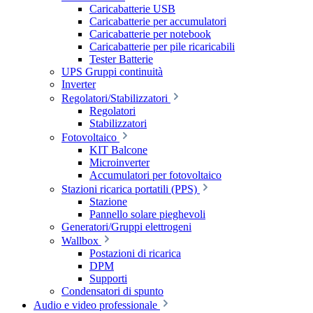
Caricabatterie USB
Caricabatterie per accumulatori
Caricabatterie per notebook
Caricabatterie per pile ricaricabili
Tester Batterie
UPS Gruppi continuità
Inverter
Regolatori/Stabilizzatori
Regolatori
Stabilizzatori
Fotovoltaico
KIT Balcone
Microinverter
Accumulatori per fotovoltaico
Stazioni ricarica portatili (PPS)
Stazione
Pannello solare pieghevoli
Generatori/Gruppi elettrogeni
Wallbox
Postazioni di ricarica
DPM
Supporti
Condensatori di spunto
Audio e video professionale