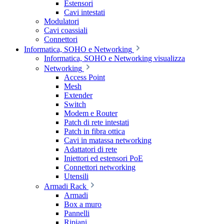
Estensori
Cavi intestati
Modulatori
Cavi coassiali
Connettori
Informatica, SOHO e Networking
Informatica, SOHO e Networking visualizza
Networking
Access Point
Mesh
Extender
Switch
Modem e Router
Patch di rete intestati
Patch in fibra ottica
Cavi in matassa networking
Adattatori di rete
Iniettori ed estensori PoE
Connettori networking
Utensili
Armadi Rack
Armadi
Box a muro
Pannelli
Ripiani