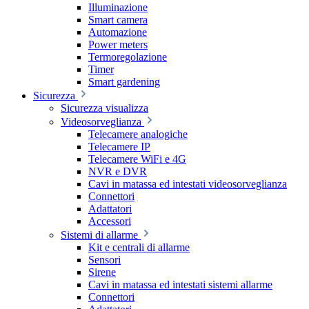
Illuminazione
Smart camera
Automazione
Power meters
Termoregolazione
Timer
Smart gardening
Sicurezza
Sicurezza visualizza
Videosorveglianza
Telecamere analogiche
Telecamere IP
Telecamere WiFi e 4G
NVR e DVR
Cavi in matassa ed intestati videosorveglianza
Connettori
Adattatori
Accessori
Sistemi di allarme
Kit e centrali di allarme
Sensori
Sirene
Cavi in matassa ed intestati sistemi allarme
Connettori