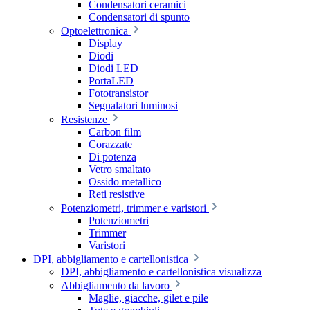
Condensatori ceramici
Condensatori di spunto
Optoelettronica
Display
Diodi
Diodi LED
PortaLED
Fototransistor
Segnalatori luminosi
Resistenze
Carbon film
Corazzate
Di potenza
Vetro smaltato
Ossido metallico
Reti resistive
Potenziometri, trimmer e varistori
Potenziometri
Trimmer
Varistori
DPI, abbigliamento e cartellonistica
DPI, abbigliamento e cartellonistica visualizza
Abbigliamento da lavoro
Maglie, giacche, gilet e pile