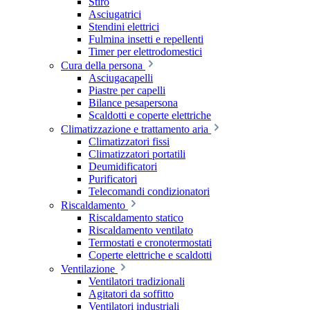
Stiro
Asciugatrici
Stendini elettrici
Fulmina insetti e repellenti
Timer per elettrodomestici
Cura della persona
Asciugacapelli
Piastre per capelli
Bilance pesapersona
Scaldotti e coperte elettriche
Climatizzazione e trattamento aria
Climatizzatori fissi
Climatizzatori portatili
Deumidificatori
Purificatori
Telecomandi condizionatori
Riscaldamento
Riscaldamento statico
Riscaldamento ventilato
Termostati e cronotermostati
Coperte elettriche e scaldotti
Ventilazione
Ventilatori tradizionali
Agitatori da soffitto
Ventilatori industriali