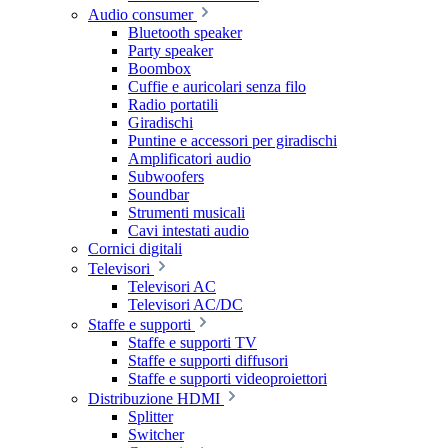
Audio consumer
Bluetooth speaker
Party speaker
Boombox
Cuffie e auricolari senza filo
Radio portatili
Giradischi
Puntine e accessori per giradischi
Amplificatori audio
Subwoofers
Soundbar
Strumenti musicali
Cavi intestati audio
Cornici digitali
Televisori
Televisori AC
Televisori AC/DC
Staffe e supporti
Staffe e supporti TV
Staffe e supporti diffusori
Staffe e supporti videoproiettori
Distribuzione HDMI
Splitter
Switcher