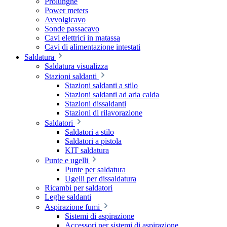
Prolunghe
Power meters
Avvolgicavo
Sonde passacavo
Cavi elettrici in matassa
Cavi di alimentazione intestati
Saldatura
Saldatura visualizza
Stazioni saldanti
Stazioni saldanti a stilo
Stazioni saldanti ad aria calda
Stazioni dissaldanti
Stazioni di rilavorazione
Saldatori
Saldatori a stilo
Saldatori a pistola
KIT saldatura
Punte e ugelli
Punte per saldatura
Ugelli per dissaldatura
Ricambi per saldatori
Leghe saldanti
Aspirazione fumi
Sistemi di aspirazione
Accessori per sistemi di aspirazione