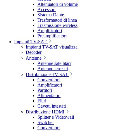
Attenuatori di volume
Accessori
Sistema Dante
Trasformatori di linea
Trasmissione wireless
Amplificatori
Preamplificatori
Impianti TV-SAT
Impianti TV-SAT visualizza
Decoder
Antenne
Antenne satellitari
Antenne terrestri
Distribuzione TV-SAT
Convertitori
Amplificatori
Partitori
Alimentatori
Filtri
Cavetti intestati
Distribuzione HDMI
Splitter e Videowall
Switcher
Convertitori