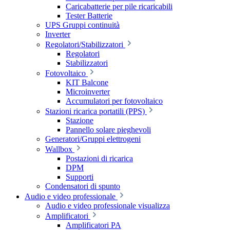
Caricabatterie per pile ricaricabili
Tester Batterie
UPS Gruppi continuità
Inverter
Regolatori/Stabilizzatori
Regolatori
Stabilizzatori
Fotovoltaico
KIT Balcone
Microinverter
Accumulatori per fotovoltaico
Stazioni ricarica portatili (PPS)
Stazione
Pannello solare pieghevoli
Generatori/Gruppi elettrogeni
Wallbox
Postazioni di ricarica
DPM
Supporti
Condensatori di spunto
Audio e video professionale
Audio e video professionale visualizza
Amplificatori
Amplificatori PA