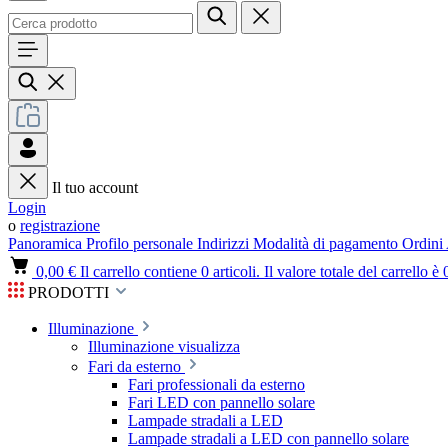
Il tuo account
Login
o
registrazione
Panoramica
Profilo personale
Indirizzi
Modalità di pagamento
Ordini
0,00 €
Il carrello contiene 0 articoli. Il valore totale del carrello è 
PRODOTTI
Illuminazione
Illuminazione visualizza
Fari da esterno
Fari professionali da esterno
Fari LED con pannello solare
Lampade stradali a LED
Lampade stradali a LED con pannello solare