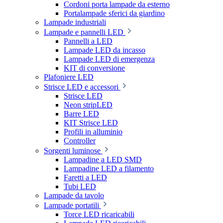
Cordoni porta lampade da esterno
Portalampade sferici da giardino
Lampade industriali
Lampade e pannelli LED
Pannelli a LED
Lampade LED da incasso
Lampade LED di emergenza
KIT di conversione
Plafoniere LED
Strisce LED e accessori
Strisce LED
Neon stripLED
Barre LED
KIT Strisce LED
Profili in alluminio
Controller
Sorgenti luminose
Lampadine a LED SMD
Lampadine LED a filamento
Faretti a LED
Tubi LED
Lampade da tavolo
Lampade portatili
Torce LED ricaricabili