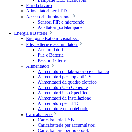
Lampade LED ricaricabili
Fari da lavoro
Alimentatori per LED
Accessori illuminazione
Sensori PIR e microonde
Adattatori portalampade
Energia e Batterie
Energia e Batterie visualizza
Pile, batterie e accumulatori
Accumulatori
Pile e Batterie
Pacchi Batterie
Alimentatori
Alimentatori da laboratorio e da banco
Alimentatori per impianti TV
Alimentatori da quadro elettrico
Alimentatori Uso Generale
Alimentatori Uso Specifico
Alimentatori da Installazione
Alimentatori per LED
Alimentatore per notebook
Caricabatterie
Caricabatterie USB
Caricabatterie per accumulatori
Caricabatterie per notebook