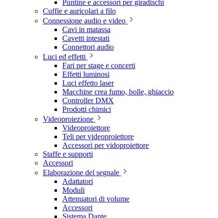
Puntine e accessori per giradischi
Cuffie e auricolari a filo
Connessione audio e video
Cavi in matassa
Cavetti intestati
Connettori audio
Luci ed effetti
Fari per stage e concerti
Effetti luminosi
Luci effetto laser
Macchine crea fumo, bolle, ghiaccio
Controller DMX
Prodotti chimici
Videoproiezione
Videoproiettore
Teli per videoproiettore
Accessori per vidoproiettore
Staffe e supporti
Accessori
Elaborazione del segnale
Adattatori
Moduli
Attenuatori di volume
Accessori
Sistema Dante