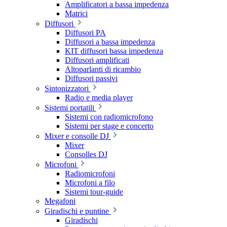
Amplificatori a bassa impedenza
Matrici
Diffusori
Diffusori PA
Diffusori a bassa impedenza
KIT diffusori bassa impedenza
Diffusori amplificati
Altoparlanti di ricambio
Diffusori passivi
Sintonizzatori
Radio e media player
Sistemi portatili
Sistemi con radiomicrofono
Sistemi per stage e concerto
Mixer e consolle DJ
Mixer
Consolles DJ
Microfoni
Radiomicrofoni
Microfoni a filo
Sistemi tour-guide
Megafoni
Giradischi e puntine
Giradischi