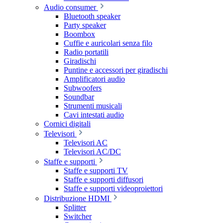
Audio consumer
Bluetooth speaker
Party speaker
Boombox
Cuffie e auricolari senza filo
Radio portatili
Giradischi
Puntine e accessori per giradischi
Amplificatori audio
Subwoofers
Soundbar
Strumenti musicali
Cavi intestati audio
Cornici digitali
Televisori
Televisori AC
Televisori AC/DC
Staffe e supporti
Staffe e supporti TV
Staffe e supporti diffusori
Staffe e supporti videoproiettori
Distribuzione HDMI
Splitter
Switcher