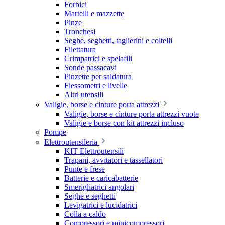
Forbici
Martelli e mazzette
Pinze
Tronchesi
Seghe, seghetti, taglierini e coltelli
Filettatura
Crimpatrici e spelafili
Sonde passacavi
Pinzette per saldatura
Flessometri e livelle
Altri utensili
Valigie, borse e cinture porta attrezzi
Valigie, borse e cinture porta attrezzi vuote
Valigie e borse con kit attrezzi incluso
Pompe
Elettroutensileria
KIT Elettroutensili
Trapani, avvitatori e tassellatori
Punte e frese
Batterie e caricabatterie
Smerigliatrici angolari
Seghe e seghetti
Levigatrici e lucidatrici
Colla a caldo
Compressori e minicompressori