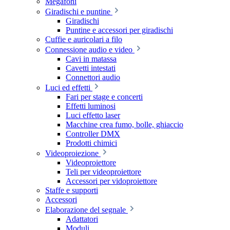
Megafoni
Giradischi e puntine
Giradischi
Puntine e accessori per giradischi
Cuffie e auricolari a filo
Connessione audio e video
Cavi in matassa
Cavetti intestati
Connettori audio
Luci ed effetti
Fari per stage e concerti
Effetti luminosi
Luci effetto laser
Macchine crea fumo, bolle, ghiaccio
Controller DMX
Prodotti chimici
Videoproiezione
Videoproiettore
Teli per videoproiettore
Accessori per vidoproiettore
Staffe e supporti
Accessori
Elaborazione del segnale
Adattatori
Moduli