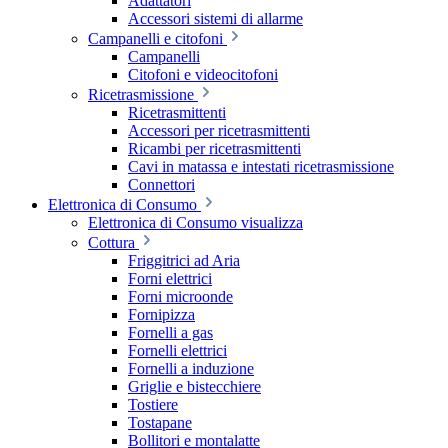
Adattatori
Accessori sistemi di allarme
Campanelli e citofoni
Campanelli
Citofoni e videocitofoni
Ricetrasmissione
Ricetrasmittenti
Accessori per ricetrasmittenti
Ricambi per ricetrasmittenti
Cavi in matassa e intestati ricetrasmissione
Connettori
Elettronica di Consumo
Elettronica di Consumo visualizza
Cottura
Friggitrici ad Aria
Forni elettrici
Forni microonde
Fornipizza
Fornelli a gas
Fornelli elettrici
Fornelli a induzione
Griglie e bistecchiere
Tostiere
Tostapane
Bollitori e montalatte