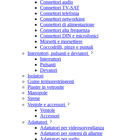
Connettori audio
Connettori TV-SAT
Connettori telefonia
Connettori networking
Connettori di alimentazione
Connettori alta frequenza
Connettori DIN e microfonici
Morsetti e morsettiere
Coccodrilli, pinze e puntali
Interruttori, pulsanti e deviatori
Interruttori
Pulsanti
Devatori
Isolatori
Guine termorestringenti
Piastre in vetronite
Manopole
Sirene
Ventole e accessori
Ventole
Accessori
Adattatori
Adattatori per videosorveglianza
Adattatori per sistemi di allarme
Adattatori per audio