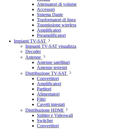
Attenuatori di volume
Accessori
Sistema Dante
Trasformatori di linea
Trasmissione wireless
Amplificatori
Preamplificatori
Impianti TV-SAT
Impianti TV-SAT visualizza
Decoder
Antenne
Antenne satellitari
Antenne terrestri
Distribuzione TV-SAT
Convertitori
Amplificatori
Partitori
Alimentatori
Filtri
Cavetti intestati
Distribuzione HDMI
Splitter e Videowall
Switcher
Convertitori