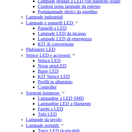
Lampade stradali a LED con pannello solare
Cordoni porta lampade da esterno
Portalampade sferici da giardino
Lampade industriali
Lampade e pannelli LED
Pannelli a LED
Lampade LED da incasso
Lampade LED di emergenza
KIT di conversione
Plafoniere LED
Strisce LED e accessori
Strisce LED
Neon stripLED
Barre LED
KIT Strisce LED
Profili in alluminio
Controller
Sorgenti luminose
Lampadine a LED SMD
Lampadine LED a filamento
Faretti a LED
Tubi LED
Lampade da tavolo
Lampade portatili
Torce LED ricaricabili