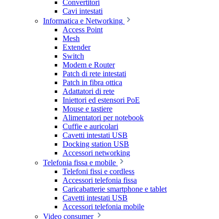
Convertitori
Cavi intestati
Informatica e Networking
Access Point
Mesh
Extender
Switch
Modem e Router
Patch di rete intestati
Patch in fibra ottica
Adattatori di rete
Iniettori ed estensori PoE
Mouse e tastiere
Alimentatori per notebook
Cuffie e auricolari
Cavetti intestati USB
Docking station USB
Accessori networking
Telefonia fissa e mobile
Telefoni fissi e cordless
Accessori telefonia fissa
Caricabatterie smartphone e tablet
Cavetti intestati USB
Accessori telefonia mobile
Video consumer