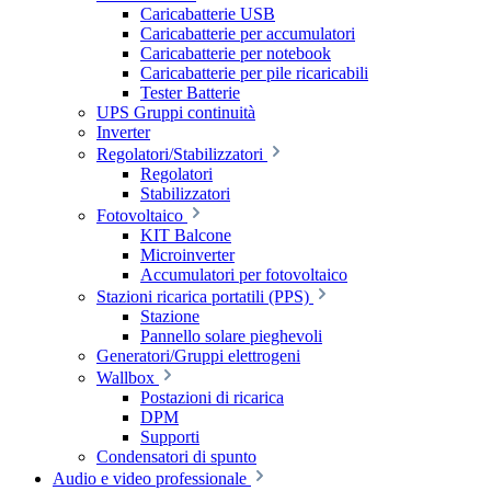
Caricabatterie USB
Caricabatterie per accumulatori
Caricabatterie per notebook
Caricabatterie per pile ricaricabili
Tester Batterie
UPS Gruppi continuità
Inverter
Regolatori/Stabilizzatori
Regolatori
Stabilizzatori
Fotovoltaico
KIT Balcone
Microinverter
Accumulatori per fotovoltaico
Stazioni ricarica portatili (PPS)
Stazione
Pannello solare pieghevoli
Generatori/Gruppi elettrogeni
Wallbox
Postazioni di ricarica
DPM
Supporti
Condensatori di spunto
Audio e video professionale