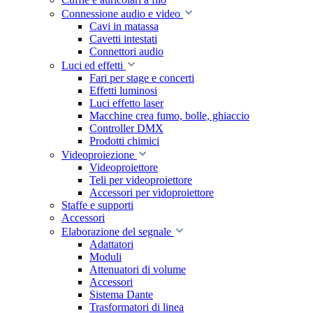
Connessione audio e video
Cavi in matassa
Cavetti intestati
Connettori audio
Luci ed effetti
Fari per stage e concerti
Effetti luminosi
Luci effetto laser
Macchine crea fumo, bolle, ghiaccio
Controller DMX
Prodotti chimici
Videoproiezione
Videoproiettore
Teli per videoproiettore
Accessori per vidoproiettore
Staffe e supporti
Accessori
Elaborazione del segnale
Adattatori
Moduli
Attenuatori di volume
Accessori
Sistema Dante
Trasformatori di linea