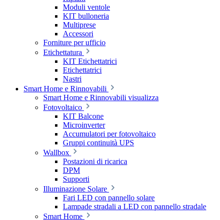
Moduli ventole
KIT bulloneria
Multiprese
Accessori
Forniture per ufficio
Etichettatura
KIT Etichettatrici
Etichettatrici
Nastri
Smart Home e Rinnovabili
Smart Home e Rinnovabili visualizza
Fotovoltaico
KIT Balcone
Microinverter
Accumulatori per fotovoltaico
Gruppi continuità UPS
Wallbox
Postazioni di ricarica
DPM
Supporti
Illuminazione Solare
Fari LED con pannello solare
Lampade stradali a LED con pannello stradale
Smart Home