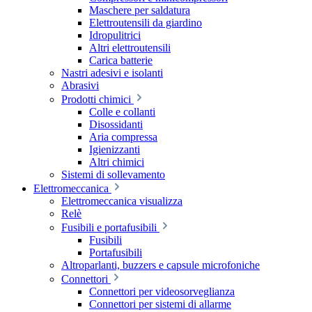
Maschere per saldatura
Elettroutensili da giardino
Idropulitrici
Altri elettroutensili
Carica batterie
Nastri adesivi e isolanti
Abrasivi
Prodotti chimici
Colle e collanti
Disossidanti
Aria compressa
Igienizzanti
Altri chimici
Sistemi di sollevamento
Elettromeccanica
Elettromeccanica visualizza
Relè
Fusibili e portafusibili
Fusibili
Portafusibili
Altroparlanti, buzzers e capsule microfoniche
Connettori
Connettori per videosorveglianza
Connettori per sistemi di allarme