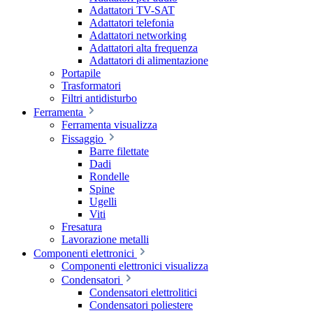
Adattatori TV-SAT
Adattatori telefonia
Adattatori networking
Adattatori alta frequenza
Adattatori di alimentazione
Portapile
Trasformatori
Filtri antidisturbo
Ferramenta
Ferramenta visualizza
Fissaggio
Barre filettate
Dadi
Rondelle
Spine
Ugelli
Viti
Fresatura
Lavorazione metalli
Componenti elettronici
Componenti elettronici visualizza
Condensatori
Condensatori elettrolitici
Condensatori poliestere