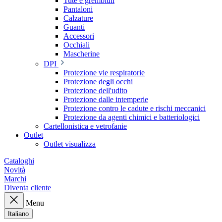
Tute e grembiuli
Pantaloni
Calzature
Guanti
Accessori
Occhiali
Mascherine
DPI
Protezione vie respiratorie
Protezione degli occhi
Protezione dell'udito
Protezione dalle intemperie
Protezione contro le cadute e rischi meccanici
Protezione da agenti chimici e batteriologici
Cartellonistica e vetrofanie
Outlet
Outlet visualizza
Cataloghi
Novità
Marchi
Diventa cliente
Menu
Italiano