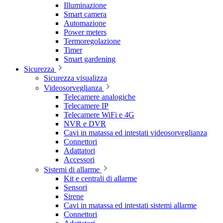
Illuminazione
Smart camera
Automazione
Power meters
Termoregolazione
Timer
Smart gardening
Sicurezza
Sicurezza visualizza
Videosorveglianza
Telecamere analogiche
Telecamere IP
Telecamere WiFi e 4G
NVR e DVR
Cavi in matassa ed intestati videosorveglianza
Connettori
Adattatori
Accessori
Sistemi di allarme
Kit e centrali di allarme
Sensori
Sirene
Cavi in matassa ed intestati sistemi allarme
Connettori