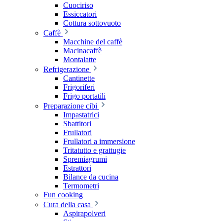
Cuociriso
Essiccatori
Cottura sottovuoto
Caffè
Macchine del caffè
Macinacaffè
Montalatte
Refrigerazione
Cantinette
Frigoriferi
Frigo portatili
Preparazione cibi
Impastatrici
Sbattitori
Frullatori
Frullatori a immersione
Tritatutto e grattugie
Spremiagrumi
Estrattori
Bilance da cucina
Termometri
Fun cooking
Cura della casa
Aspirapolveri