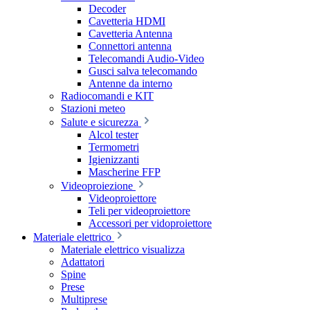
Decoder
Cavetteria HDMI
Cavetteria Antenna
Connettori antenna
Telecomandi Audio-Video
Gusci salva telecomando
Antenne da interno
Radiocomandi e KIT
Stazioni meteo
Salute e sicurezza
Alcol tester
Termometri
Igienizzanti
Mascherine FFP
Videoproiezione
Videoproiettore
Teli per videoproiettore
Accessori per vidoproiettore
Materiale elettrico
Materiale elettrico visualizza
Adattatori
Spine
Prese
Multiprese