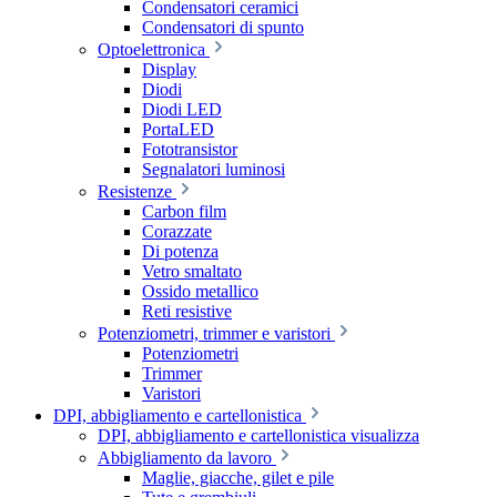
Condensatori ceramici
Condensatori di spunto
Optoelettronica
Display
Diodi
Diodi LED
PortaLED
Fototransistor
Segnalatori luminosi
Resistenze
Carbon film
Corazzate
Di potenza
Vetro smaltato
Ossido metallico
Reti resistive
Potenziometri, trimmer e varistori
Potenziometri
Trimmer
Varistori
DPI, abbigliamento e cartellonistica
DPI, abbigliamento e cartellonistica visualizza
Abbigliamento da lavoro
Maglie, giacche, gilet e pile