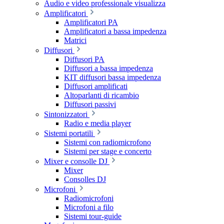
Audio e video professionale visualizza
Amplificatori
Amplificatori PA
Amplificatori a bassa impedenza
Matrici
Diffusori
Diffusori PA
Diffusori a bassa impedenza
KIT diffusori bassa impedenza
Diffusori amplificati
Altoparlanti di ricambio
Diffusori passivi
Sintonizzatori
Radio e media player
Sistemi portatili
Sistemi con radiomicrofono
Sistemi per stage e concerto
Mixer e consolle DJ
Mixer
Consolles DJ
Microfoni
Radiomicrofoni
Microfoni a filo
Sistemi tour-guide