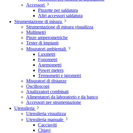
Accessori
Pinzette per saldatura
Altri accessori saldatura
Strumentazione di misura
Strumentazione di misura visualizza
Multimetri
Pinze amperometriche
Tester di impianti
Misuratori ambientali
Luxmetri
Fonometri
Anemometri
Power meters
Termometri e igrometri
Misuratori di distanze
Oscilloscopi
Analizzatori combinati
Alimentatori da laboratorio e da banco
Accessori per strumentazione
Utensileria
Utensileria visualizza
Utensileria manuale
Cacciaviti
Chiavi