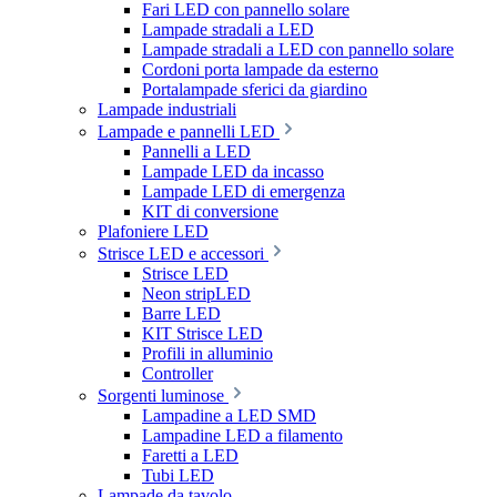
Fari LED con pannello solare
Lampade stradali a LED
Lampade stradali a LED con pannello solare
Cordoni porta lampade da esterno
Portalampade sferici da giardino
Lampade industriali
Lampade e pannelli LED
Pannelli a LED
Lampade LED da incasso
Lampade LED di emergenza
KIT di conversione
Plafoniere LED
Strisce LED e accessori
Strisce LED
Neon stripLED
Barre LED
KIT Strisce LED
Profili in alluminio
Controller
Sorgenti luminose
Lampadine a LED SMD
Lampadine LED a filamento
Faretti a LED
Tubi LED
Lampade da tavolo