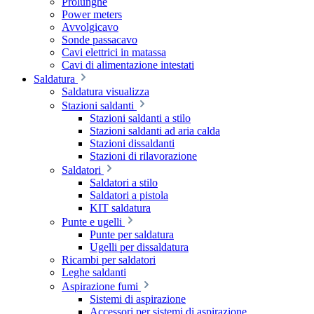
Prolunghe
Power meters
Avvolgicavo
Sonde passacavo
Cavi elettrici in matassa
Cavi di alimentazione intestati
Saldatura
Saldatura visualizza
Stazioni saldanti
Stazioni saldanti a stilo
Stazioni saldanti ad aria calda
Stazioni dissaldanti
Stazioni di rilavorazione
Saldatori
Saldatori a stilo
Saldatori a pistola
KIT saldatura
Punte e ugelli
Punte per saldatura
Ugelli per dissaldatura
Ricambi per saldatori
Leghe saldanti
Aspirazione fumi
Sistemi di aspirazione
Accessori per sistemi di aspirazione