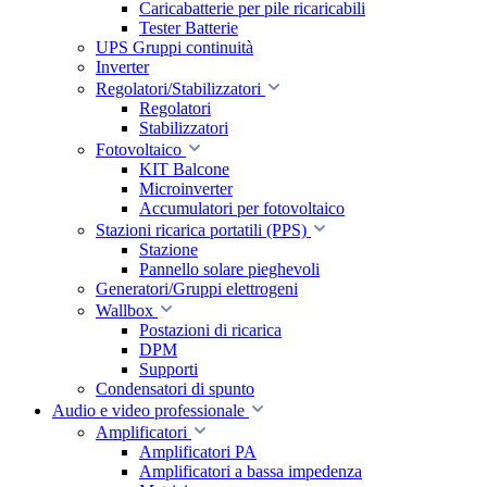
Caricabatterie per pile ricaricabili
Tester Batterie
UPS Gruppi continuità
Inverter
Regolatori/Stabilizzatori
Regolatori
Stabilizzatori
Fotovoltaico
KIT Balcone
Microinverter
Accumulatori per fotovoltaico
Stazioni ricarica portatili (PPS)
Stazione
Pannello solare pieghevoli
Generatori/Gruppi elettrogeni
Wallbox
Postazioni di ricarica
DPM
Supporti
Condensatori di spunto
Audio e video professionale
Amplificatori
Amplificatori PA
Amplificatori a bassa impedenza