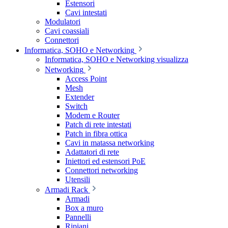
Estensori
Cavi intestati
Modulatori
Cavi coassiali
Connettori
Informatica, SOHO e Networking
Informatica, SOHO e Networking visualizza
Networking
Access Point
Mesh
Extender
Switch
Modem e Router
Patch di rete intestati
Patch in fibra ottica
Cavi in matassa networking
Adattatori di rete
Iniettori ed estensori PoE
Connettori networking
Utensili
Armadi Rack
Armadi
Box a muro
Pannelli
Ripiani