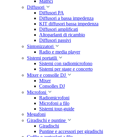
Matrici
Diffusori
Diffusori PA
Diffusori a bassa impedenza
KIT diffusori bassa impedenza
Diffusori amplificati
Altoparlanti di ricambio
Diffusori passivi
Sintonizzatori
Radio e media player
Sistemi portatili
Sistemi con radiomicrofono
Sistemi per stage e concerto
Mixer e consolle DJ
Mixer
Consolles DJ
Microfoni
Radiomicrofoni
Microfoni a filo
Sistemi tour-guide
Megafoni
Giradischi e puntine
Giradischi
Puntine e accessori per giradischi
Cuffie e auricolari a filo