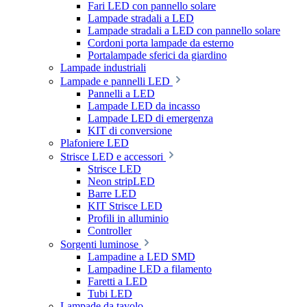
Fari LED con pannello solare
Lampade stradali a LED
Lampade stradali a LED con pannello solare
Cordoni porta lampade da esterno
Portalampade sferici da giardino
Lampade industriali
Lampade e pannelli LED
Pannelli a LED
Lampade LED da incasso
Lampade LED di emergenza
KIT di conversione
Plafoniere LED
Strisce LED e accessori
Strisce LED
Neon stripLED
Barre LED
KIT Strisce LED
Profili in alluminio
Controller
Sorgenti luminose
Lampadine a LED SMD
Lampadine LED a filamento
Faretti a LED
Tubi LED
Lampade da tavolo