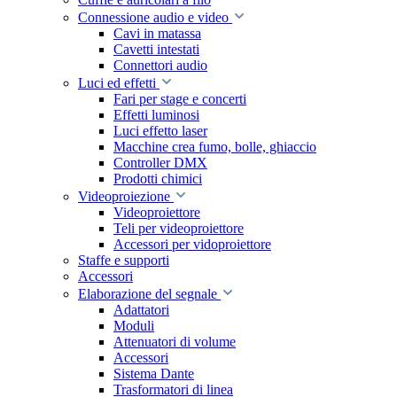
Connessione audio e video
Cavi in matassa
Cavetti intestati
Connettori audio
Luci ed effetti
Fari per stage e concerti
Effetti luminosi
Luci effetto laser
Macchine crea fumo, bolle, ghiaccio
Controller DMX
Prodotti chimici
Videoproiezione
Videoproiettore
Teli per videoproiettore
Accessori per vidoproiettore
Staffe e supporti
Accessori
Elaborazione del segnale
Adattatori
Moduli
Attenuatori di volume
Accessori
Sistema Dante
Trasformatori di linea