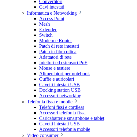
Convertitori
Cavi intestati
Informatica e Networking
Access Point
Mesh
Extender
Switch
Modem e Router
Patch di rete intestati
Patch in fibra ottica
Adattatori di rete
Iniettori ed estensori PoE
Mouse e tastiere
Alimentatori per notebook
Cuffie e auricolari
Cavetti intestati USB
Docking station USB
Accessori networking
Telefonia fissa e mobile
Telefoni fissi e cordless
Accessori telefonia fissa
Caricabatterie smartphone e tablet
Cavetti intestati USB
Accessori telefonia mobile
Video consumer