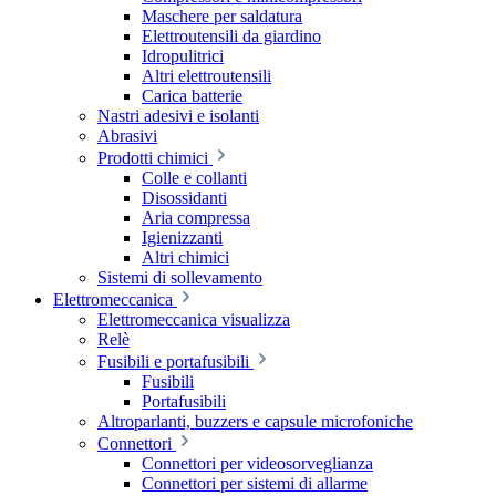
Maschere per saldatura
Elettroutensili da giardino
Idropulitrici
Altri elettroutensili
Carica batterie
Nastri adesivi e isolanti
Abrasivi
Prodotti chimici
Colle e collanti
Disossidanti
Aria compressa
Igienizzanti
Altri chimici
Sistemi di sollevamento
Elettromeccanica
Elettromeccanica visualizza
Relè
Fusibili e portafusibili
Fusibili
Portafusibili
Altroparlanti, buzzers e capsule microfoniche
Connettori
Connettori per videosorveglianza
Connettori per sistemi di allarme