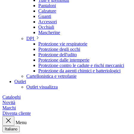
Tute e grembiuli
Pantaloni
Calzature
Guanti
Accessori
Occhiali
Mascherine
DPI
Protezione vie respiratorie
Protezione degli occhi
Protezione dell'udito
Protezione dalle intemperie
Protezione contro le cadute e rischi meccanici
Protezione da agenti chimici e batteriologici
Cartellonistica e vetrofanie
Outlet
Outlet visualizza
Cataloghi
Novità
Marchi
Diventa cliente
Menu
Italiano