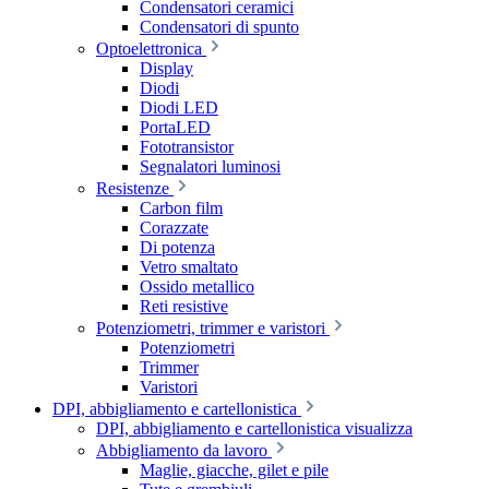
Condensatori ceramici
Condensatori di spunto
Optoelettronica
Display
Diodi
Diodi LED
PortaLED
Fototransistor
Segnalatori luminosi
Resistenze
Carbon film
Corazzate
Di potenza
Vetro smaltato
Ossido metallico
Reti resistive
Potenziometri, trimmer e varistori
Potenziometri
Trimmer
Varistori
DPI, abbigliamento e cartellonistica
DPI, abbigliamento e cartellonistica visualizza
Abbigliamento da lavoro
Maglie, giacche, gilet e pile