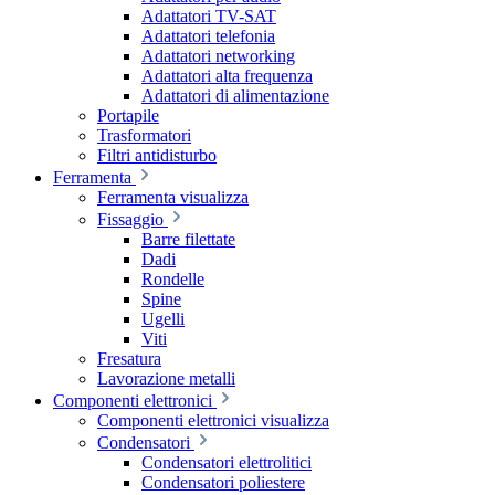
Adattatori TV-SAT
Adattatori telefonia
Adattatori networking
Adattatori alta frequenza
Adattatori di alimentazione
Portapile
Trasformatori
Filtri antidisturbo
Ferramenta
Ferramenta visualizza
Fissaggio
Barre filettate
Dadi
Rondelle
Spine
Ugelli
Viti
Fresatura
Lavorazione metalli
Componenti elettronici
Componenti elettronici visualizza
Condensatori
Condensatori elettrolitici
Condensatori poliestere