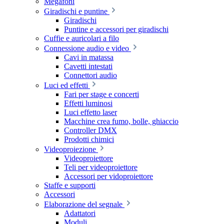
Megafoni
Giradischi e puntine
Giradischi
Puntine e accessori per giradischi
Cuffie e auricolari a filo
Connessione audio e video
Cavi in matassa
Cavetti intestati
Connettori audio
Luci ed effetti
Fari per stage e concerti
Effetti luminosi
Luci effetto laser
Macchine crea fumo, bolle, ghiaccio
Controller DMX
Prodotti chimici
Videoproiezione
Videoproiettore
Teli per videoproiettore
Accessori per vidoproiettore
Staffe e supporti
Accessori
Elaborazione del segnale
Adattatori
Moduli