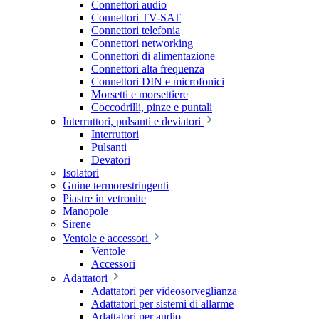
Connettori audio
Connettori TV-SAT
Connettori telefonia
Connettori networking
Connettori di alimentazione
Connettori alta frequenza
Connettori DIN e microfonici
Morsetti e morsettiere
Coccodrilli, pinze e puntali
Interruttori, pulsanti e deviatori
Interruttori
Pulsanti
Devatori
Isolatori
Guine termorestringenti
Piastre in vetronite
Manopole
Sirene
Ventole e accessori
Ventole
Accessori
Adattatori
Adattatori per videosorveglianza
Adattatori per sistemi di allarme
Adattatori per audio