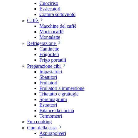
Cuociriso
Essiccatori
Cottura sottovuoto
Caffè
Macchine del caffè
Macinacaffè
Montalatte
Refrigerazione
Cantinette
Frigoriferi
Frigo portatili
Preparazione cibi
Impastatrici
Sbattitori
Frullatori
Frullatori a immersione
Tritatutto e grattugie
Spremiagrumi
Estrattori
Bilance da cucina
Termometri
Fun cooking
Cura della casa
Aspirapolveri