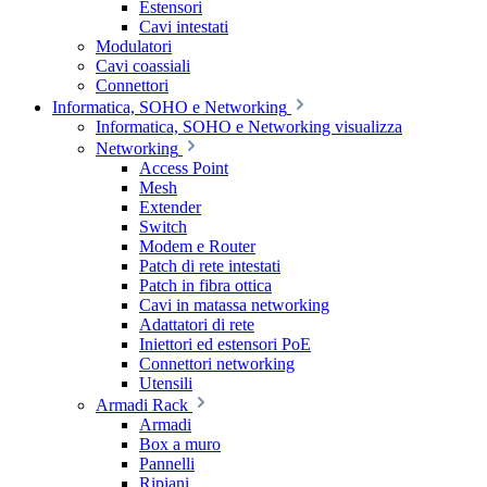
Estensori
Cavi intestati
Modulatori
Cavi coassiali
Connettori
Informatica, SOHO e Networking
Informatica, SOHO e Networking visualizza
Networking
Access Point
Mesh
Extender
Switch
Modem e Router
Patch di rete intestati
Patch in fibra ottica
Cavi in matassa networking
Adattatori di rete
Iniettori ed estensori PoE
Connettori networking
Utensili
Armadi Rack
Armadi
Box a muro
Pannelli
Ripiani