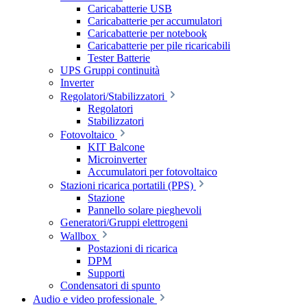
Caricabatterie USB
Caricabatterie per accumulatori
Caricabatterie per notebook
Caricabatterie per pile ricaricabili
Tester Batterie
UPS Gruppi continuità
Inverter
Regolatori/Stabilizzatori
Regolatori
Stabilizzatori
Fotovoltaico
KIT Balcone
Microinverter
Accumulatori per fotovoltaico
Stazioni ricarica portatili (PPS)
Stazione
Pannello solare pieghevoli
Generatori/Gruppi elettrogeni
Wallbox
Postazioni di ricarica
DPM
Supporti
Condensatori di spunto
Audio e video professionale