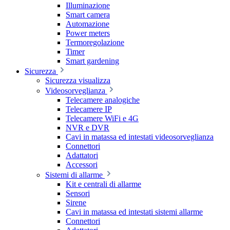
Illuminazione
Smart camera
Automazione
Power meters
Termoregolazione
Timer
Smart gardening
Sicurezza
Sicurezza visualizza
Videosorveglianza
Telecamere analogiche
Telecamere IP
Telecamere WiFi e 4G
NVR e DVR
Cavi in matassa ed intestati videosorveglianza
Connettori
Adattatori
Accessori
Sistemi di allarme
Kit e centrali di allarme
Sensori
Sirene
Cavi in matassa ed intestati sistemi allarme
Connettori