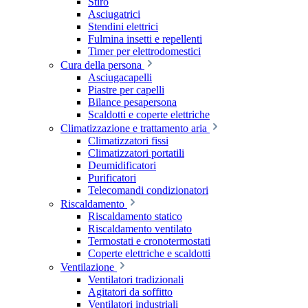
Stiro
Asciugatrici
Stendini elettrici
Fulmina insetti e repellenti
Timer per elettrodomestici
Cura della persona
Asciugacapelli
Piastre per capelli
Bilance pesapersona
Scaldotti e coperte elettriche
Climatizzazione e trattamento aria
Climatizzatori fissi
Climatizzatori portatili
Deumidificatori
Purificatori
Telecomandi condizionatori
Riscaldamento
Riscaldamento statico
Riscaldamento ventilato
Termostati e cronotermostati
Coperte elettriche e scaldotti
Ventilazione
Ventilatori tradizionali
Agitatori da soffitto
Ventilatori industriali