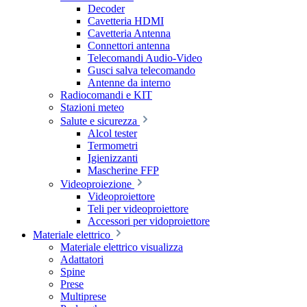
Decoder
Cavetteria HDMI
Cavetteria Antenna
Connettori antenna
Telecomandi Audio-Video
Gusci salva telecomando
Antenne da interno
Radiocomandi e KIT
Stazioni meteo
Salute e sicurezza
Alcol tester
Termometri
Igienizzanti
Mascherine FFP
Videoproiezione
Videoproiettore
Teli per videoproiettore
Accessori per vidoproiettore
Materiale elettrico
Materiale elettrico visualizza
Adattatori
Spine
Prese
Multiprese