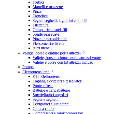
Forbici
Martelli e mazzette
Pinze
Tronchesi
Seghe, seghetti, taglierini e coltelli
Filettatura
Crimpatrici e spelafili
Sonde passacavi
Pinzette per saldatura
Flessometri e livelle
Altri utensili
Valigie, borse e cinture porta attrezzi
Valigie, borse e cinture porta attrezzi vuote
Valigie e borse con kit attrezzi incluso
Pompe
Elettroutensileria
KIT Elettroutensili
Trapani, avvitatori e tassellatori
Punte e frese
Batterie e caricabatterie
Smerigliatrici angolari
Seghe e seghetti
Levigatrici e lucidatrici
Colla a caldo
Compressori e minicompressori