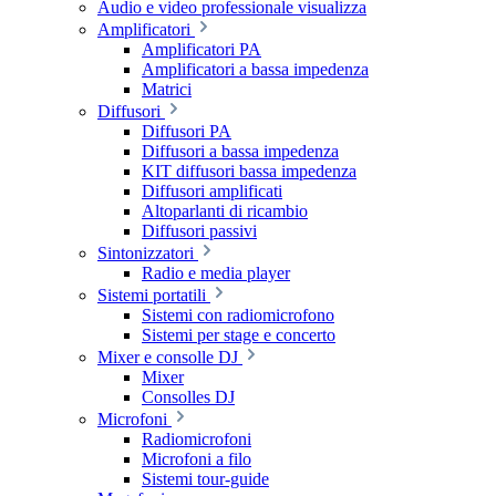
Audio e video professionale visualizza
Amplificatori
Amplificatori PA
Amplificatori a bassa impedenza
Matrici
Diffusori
Diffusori PA
Diffusori a bassa impedenza
KIT diffusori bassa impedenza
Diffusori amplificati
Altoparlanti di ricambio
Diffusori passivi
Sintonizzatori
Radio e media player
Sistemi portatili
Sistemi con radiomicrofono
Sistemi per stage e concerto
Mixer e consolle DJ
Mixer
Consolles DJ
Microfoni
Radiomicrofoni
Microfoni a filo
Sistemi tour-guide