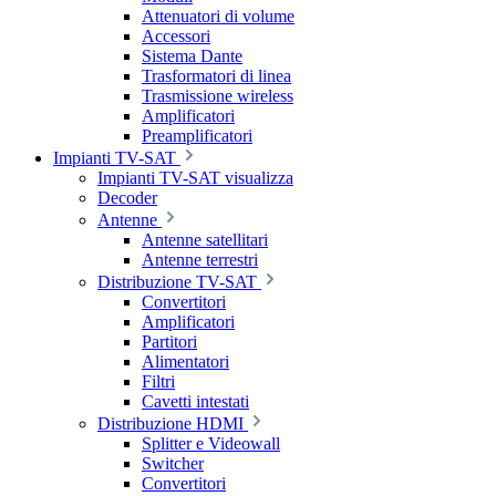
Attenuatori di volume
Accessori
Sistema Dante
Trasformatori di linea
Trasmissione wireless
Amplificatori
Preamplificatori
Impianti TV-SAT
Impianti TV-SAT visualizza
Decoder
Antenne
Antenne satellitari
Antenne terrestri
Distribuzione TV-SAT
Convertitori
Amplificatori
Partitori
Alimentatori
Filtri
Cavetti intestati
Distribuzione HDMI
Splitter e Videowall
Switcher
Convertitori