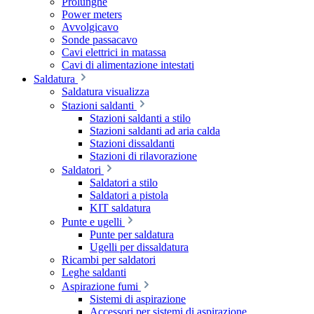
Prolunghe
Power meters
Avvolgicavo
Sonde passacavo
Cavi elettrici in matassa
Cavi di alimentazione intestati
Saldatura
Saldatura visualizza
Stazioni saldanti
Stazioni saldanti a stilo
Stazioni saldanti ad aria calda
Stazioni dissaldanti
Stazioni di rilavorazione
Saldatori
Saldatori a stilo
Saldatori a pistola
KIT saldatura
Punte e ugelli
Punte per saldatura
Ugelli per dissaldatura
Ricambi per saldatori
Leghe saldanti
Aspirazione fumi
Sistemi di aspirazione
Accessori per sistemi di aspirazione