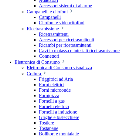
Adattatori
Accessori sistemi di allarme
Campanelli e citofoni
Campanelli
Citofoni e videocitofoni
Ricetrasmissione
Ricetrasmittenti
Accessori per ricetrasmittenti
Ricambi per ricetrasmittenti
Cavi in matassa e intestati ricetrasmissione
Connettori
Elettronica di Consumo
Elettronica di Consumo visualizza
Cottura
Friggitrici ad Aria
Forni elettrici
Forni microonde
Fornipizza
Fornelli a gas
Fornelli elettrici
Fornelli a induzione
Griglie e bistecchiere
Tostiere
Tostapane
Bollitori e montalatte