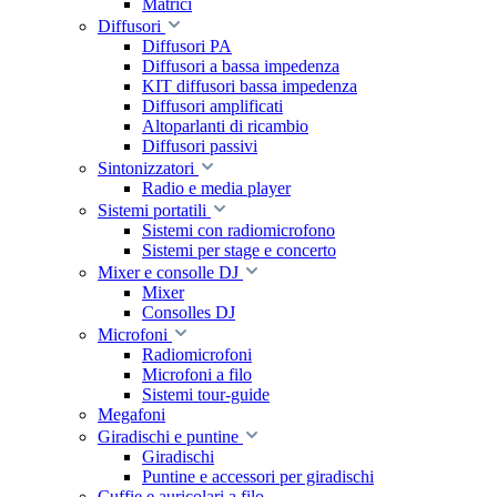
Matrici
Diffusori
Diffusori PA
Diffusori a bassa impedenza
KIT diffusori bassa impedenza
Diffusori amplificati
Altoparlanti di ricambio
Diffusori passivi
Sintonizzatori
Radio e media player
Sistemi portatili
Sistemi con radiomicrofono
Sistemi per stage e concerto
Mixer e consolle DJ
Mixer
Consolles DJ
Microfoni
Radiomicrofoni
Microfoni a filo
Sistemi tour-guide
Megafoni
Giradischi e puntine
Giradischi
Puntine e accessori per giradischi
Cuffie e auricolari a filo