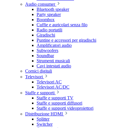
Audio consumer
Bluetooth speaker
Party speaker
Boombox
Cuffie e auricolari senza filo
Radio portatili
Giradischi
Puntine e accessori per giradischi
Amplificatori audio
Subwoofers
Soundbar
Strumenti musicali
Cavi intestati audio
Cornici digitali
Televisori
Televisori AC
Televisori AC/DC
Staffe e supporti
Staffe e supporti TV
Staffe e supporti diffusori
Staffe e supporti videoproiettori
Distribuzione HDMI
Splitter
Switcher