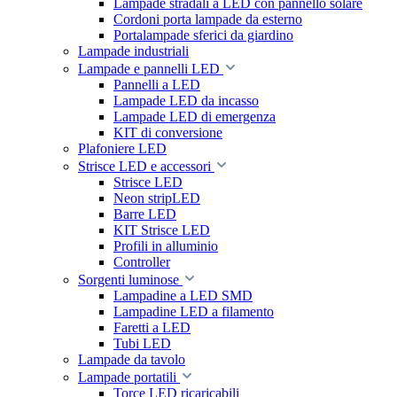
Lampade stradali a LED con pannello solare
Cordoni porta lampade da esterno
Portalampade sferici da giardino
Lampade industriali
Lampade e pannelli LED
Pannelli a LED
Lampade LED da incasso
Lampade LED di emergenza
KIT di conversione
Plafoniere LED
Strisce LED e accessori
Strisce LED
Neon stripLED
Barre LED
KIT Strisce LED
Profili in alluminio
Controller
Sorgenti luminose
Lampadine a LED SMD
Lampadine LED a filamento
Faretti a LED
Tubi LED
Lampade da tavolo
Lampade portatili
Torce LED ricaricabili