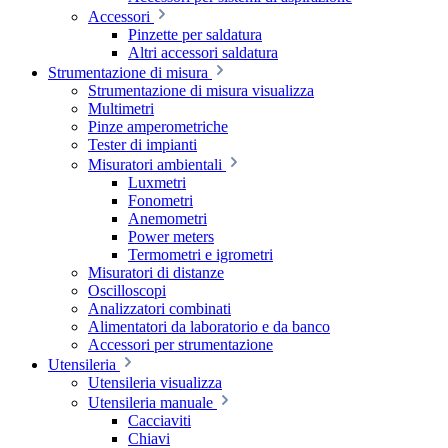
Accessori
Pinzette per saldatura
Altri accessori saldatura
Strumentazione di misura
Strumentazione di misura visualizza
Multimetri
Pinze amperometriche
Tester di impianti
Misuratori ambientali
Luxmetri
Fonometri
Anemometri
Power meters
Termometri e igrometri
Misuratori di distanze
Oscilloscopi
Analizzatori combinati
Alimentatori da laboratorio e da banco
Accessori per strumentazione
Utensileria
Utensileria visualizza
Utensileria manuale
Cacciaviti
Chiavi