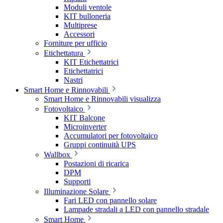
Moduli ventole
KIT bulloneria
Multiprese
Accessori
Forniture per ufficio
Etichettatura
KIT Etichettatrici
Etichettatrici
Nastri
Smart Home e Rinnovabili
Smart Home e Rinnovabili visualizza
Fotovoltaico
KIT Balcone
Microinverter
Accumulatori per fotovoltaico
Gruppi continuità UPS
Wallbox
Postazioni di ricarica
DPM
Supporti
Illuminazione Solare
Fari LED con pannello solare
Lampade stradali a LED con pannello stradale
Smart Home