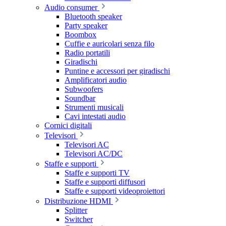
Audio consumer
Bluetooth speaker
Party speaker
Boombox
Cuffie e auricolari senza filo
Radio portatili
Giradischi
Puntine e accessori per giradischi
Amplificatori audio
Subwoofers
Soundbar
Strumenti musicali
Cavi intestati audio
Cornici digitali
Televisori
Televisori AC
Televisori AC/DC
Staffe e supporti
Staffe e supporti TV
Staffe e supporti diffusori
Staffe e supporti videoproiettori
Distribuzione HDMI
Splitter
Switcher