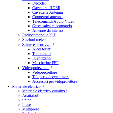
Decoder
Cavetteria HDMI
Cavetteria Antenna
Connettori antenna
Telecomandi Audio-Video
Gusci salva telecomando
Antenne da interno
Radiocomandi e KIT
Stazioni meteo
Salute e sicurezza
Alcol tester
Termometri
Igienizzanti
Mascherine FFP
Videoproiezione
Videoproiettore
Teli per videoproiettore
Accessori per vidoproiettore
Materiale elettrico
Materiale elettrico visualizza
Adattatori
Spine
Prese
Multiprese