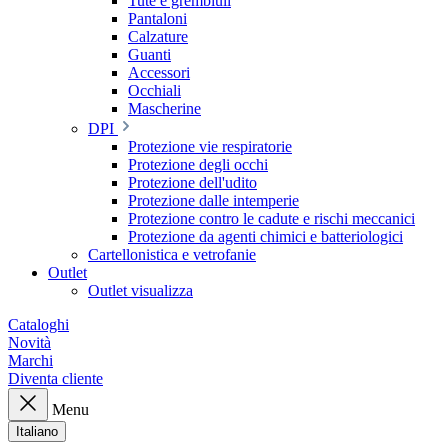
Tute e grembiuli
Pantaloni
Calzature
Guanti
Accessori
Occhiali
Mascherine
DPI
Protezione vie respiratorie
Protezione degli occhi
Protezione dell'udito
Protezione dalle intemperie
Protezione contro le cadute e rischi meccanici
Protezione da agenti chimici e batteriologici
Cartellonistica e vetrofanie
Outlet
Outlet visualizza
Cataloghi
Novità
Marchi
Diventa cliente
Menu
Italiano