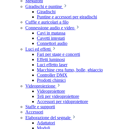
Megafoni
Giradischi e puntine
Giradischi
Puntine e accessori per giradischi
Cuffie e auricolari a filo
Connessione audio e video
Cavi in matassa
Cavetti intestati
Connettori audio
Luci ed effetti
Fari per stage e concerti
Effetti luminosi
Luci effetto laser
Macchine crea fumo, bolle, ghiaccio
Controller DMX
Prodotti chimici
Videoproiezione
Videoproiettore
Teli per videoproiettore
Accessori per vidoproiettore
Staffe e supporti
Accessori
Elaborazione del segnale
Adattatori
Moduli