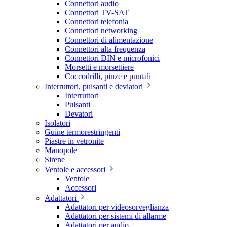
Connettori audio
Connettori TV-SAT
Connettori telefonia
Connettori networking
Connettori di alimentazione
Connettori alta frequenza
Connettori DIN e microfonici
Morsetti e morsettiere
Coccodrilli, pinze e puntali
Interruttori, pulsanti e deviatori
Interruttori
Pulsanti
Devatori
Isolatori
Guine termorestringenti
Piastre in vetronite
Manopole
Sirene
Ventole e accessori
Ventole
Accessori
Adattatori
Adattatori per videosorveglianza
Adattatori per sistemi di allarme
Adattatori per audio