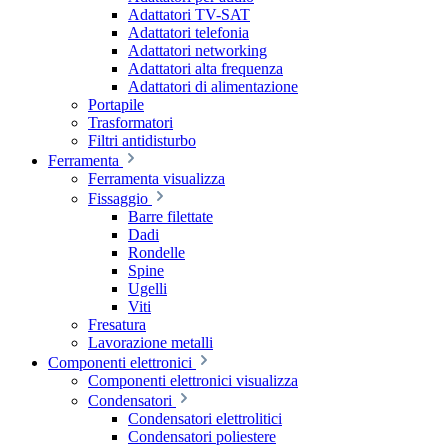
Adattatori TV-SAT
Adattatori telefonia
Adattatori networking
Adattatori alta frequenza
Adattatori di alimentazione
Portapile
Trasformatori
Filtri antidisturbo
Ferramenta
Ferramenta visualizza
Fissaggio
Barre filettate
Dadi
Rondelle
Spine
Ugelli
Viti
Fresatura
Lavorazione metalli
Componenti elettronici
Componenti elettronici visualizza
Condensatori
Condensatori elettrolitici
Condensatori poliestere