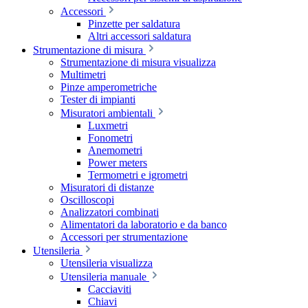
Accessori
Pinzette per saldatura
Altri accessori saldatura
Strumentazione di misura
Strumentazione di misura visualizza
Multimetri
Pinze amperometriche
Tester di impianti
Misuratori ambientali
Luxmetri
Fonometri
Anemometri
Power meters
Termometri e igrometri
Misuratori di distanze
Oscilloscopi
Analizzatori combinati
Alimentatori da laboratorio e da banco
Accessori per strumentazione
Utensileria
Utensileria visualizza
Utensileria manuale
Cacciaviti
Chiavi