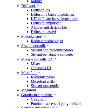
Matrici
Diffusori
Diffusori PA
Diffusori a bassa impedenza
KIT diffusori bassa impedenza
Diffusori amplificati
Altoparlanti di ricambio
Diffusori passivi
Sintonizzatori
Radio e media player
Sistemi portatili
Sistemi con radiomicrofono
Sistemi per stage e concerto
Mixer e consolle DJ
Mixer
Consolles DJ
Microfoni
Radiomicrofoni
Microfoni a filo
Sistemi tour-guide
Megafoni
Giradischi e puntine
Giradischi
Puntine e accessori per giradischi
Cuffie e auricolari a filo