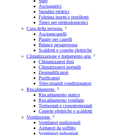
Stiro
Asciugatrici
Stendini elettrici
Fulmina insetti e repellenti
Timer per elettrodomestici
Cura della persona
Asciugacapelli
Piastre per capelli
Bilance pesapersona
Scaldotti e coperte elettriche
Climatizzazione e trattamento aria
Climatizzatori fissi
Climatizzatori portatili
Deumidificatori
Purificatori
Telecomandi condizionatori
Riscaldamento
Riscaldamento statico
Riscaldamento ventilato
Termostati e cronotermostati
Coperte elettriche e scaldotti
Ventilazione
Ventilatori tradizionali
Agitatori da soffitto
Ventilatori industriali