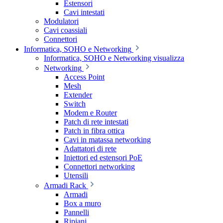
Estensori
Cavi intestati
Modulatori
Cavi coassiali
Connettori
Informatica, SOHO e Networking
Informatica, SOHO e Networking visualizza
Networking
Access Point
Mesh
Extender
Switch
Modem e Router
Patch di rete intestati
Patch in fibra ottica
Cavi in matassa networking
Adattatori di rete
Iniettori ed estensori PoE
Connettori networking
Utensili
Armadi Rack
Armadi
Box a muro
Pannelli
Ripiani