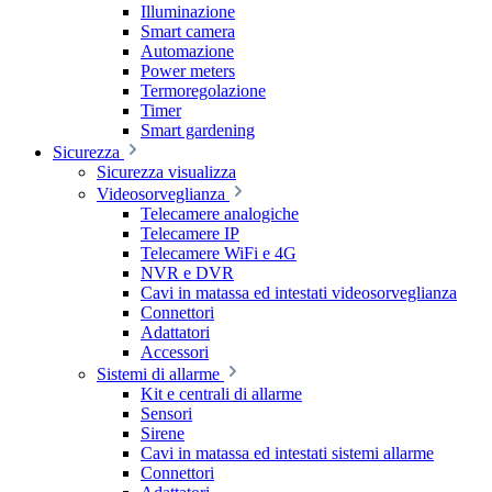
Illuminazione
Smart camera
Automazione
Power meters
Termoregolazione
Timer
Smart gardening
Sicurezza
Sicurezza visualizza
Videosorveglianza
Telecamere analogiche
Telecamere IP
Telecamere WiFi e 4G
NVR e DVR
Cavi in matassa ed intestati videosorveglianza
Connettori
Adattatori
Accessori
Sistemi di allarme
Kit e centrali di allarme
Sensori
Sirene
Cavi in matassa ed intestati sistemi allarme
Connettori