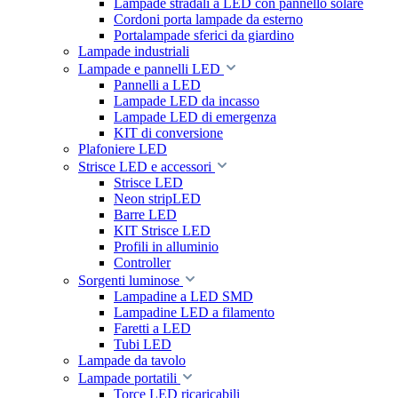
Lampade stradali a LED con pannello solare
Cordoni porta lampade da esterno
Portalampade sferici da giardino
Lampade industriali
Lampade e pannelli LED
Pannelli a LED
Lampade LED da incasso
Lampade LED di emergenza
KIT di conversione
Plafoniere LED
Strisce LED e accessori
Strisce LED
Neon stripLED
Barre LED
KIT Strisce LED
Profili in alluminio
Controller
Sorgenti luminose
Lampadine a LED SMD
Lampadine LED a filamento
Faretti a LED
Tubi LED
Lampade da tavolo
Lampade portatili
Torce LED ricaricabili