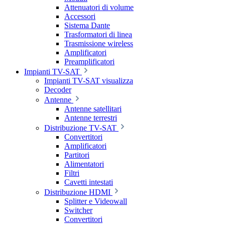
Attenuatori di volume
Accessori
Sistema Dante
Trasformatori di linea
Trasmissione wireless
Amplificatori
Preamplificatori
Impianti TV-SAT
Impianti TV-SAT visualizza
Decoder
Antenne
Antenne satellitari
Antenne terrestri
Distribuzione TV-SAT
Convertitori
Amplificatori
Partitori
Alimentatori
Filtri
Cavetti intestati
Distribuzione HDMI
Splitter e Videowall
Switcher
Convertitori