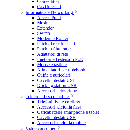
Convertitori
Cavi intestati
Informatica e Networking
Access Point
Mesh
Extender
Switch
Modem e Router
Patch di rete intestati
Patch in fibra ottica
Adattatori di rete
Iniettori ed estensori PoE
Mouse e tastiere
Alimentatori per notebook
Cuffie e auricolari
Cavetti intestati USB
Docking station USB
Accessori networking
Telefonia fissa e mobile
Telefoni fissi e cordless
Accessori telefonia fissa
Caricabatterie smartphone e tablet
Cavetti intestati USB
Accessori telefonia mobile
Video consumer