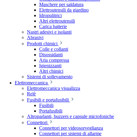
Maschere per saldatura
Elettroutensili da giardino
Idropulitrici
Altri elettroutensili
Carica batterie
Nastri adesivi e isolanti
Abrasivi
Prodotti chimici
Colle e collanti
Disossidanti
Aria compressa
Igienizzanti
Altri chimici
Sistemi di sollevamento
Elettromeccanica
Elettromeccanica visualizza
Relè
Fusibili e portafusibili
Fusibili
Portafusibili
Altroparlanti, buzzers e capsule microfoniche
Connettori
Connettori per videosorveglianza
Connettori per sistemi di allarme