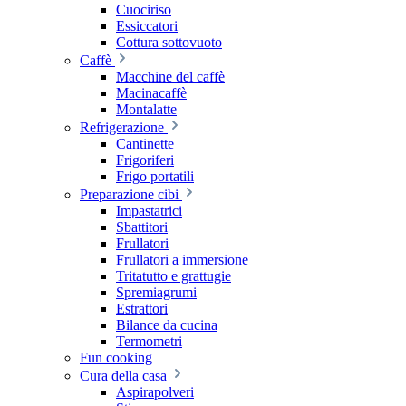
Cuociriso
Essiccatori
Cottura sottovuoto
Caffè
Macchine del caffè
Macinacaffè
Montalatte
Refrigerazione
Cantinette
Frigoriferi
Frigo portatili
Preparazione cibi
Impastatrici
Sbattitori
Frullatori
Frullatori a immersione
Tritatutto e grattugie
Spremiagrumi
Estrattori
Bilance da cucina
Termometri
Fun cooking
Cura della casa
Aspirapolveri