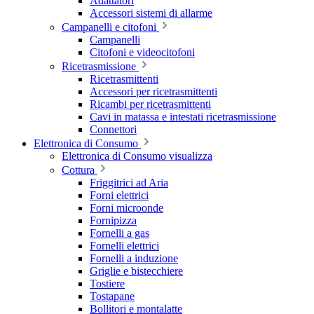
Adattatori
Accessori sistemi di allarme
Campanelli e citofoni
Campanelli
Citofoni e videocitofoni
Ricetrasmissione
Ricetrasmittenti
Accessori per ricetrasmittenti
Ricambi per ricetrasmittenti
Cavi in matassa e intestati ricetrasmissione
Connettori
Elettronica di Consumo
Elettronica di Consumo visualizza
Cottura
Friggitrici ad Aria
Forni elettrici
Forni microonde
Fornipizza
Fornelli a gas
Fornelli elettrici
Fornelli a induzione
Griglie e bistecchiere
Tostiere
Tostapane
Bollitori e montalatte