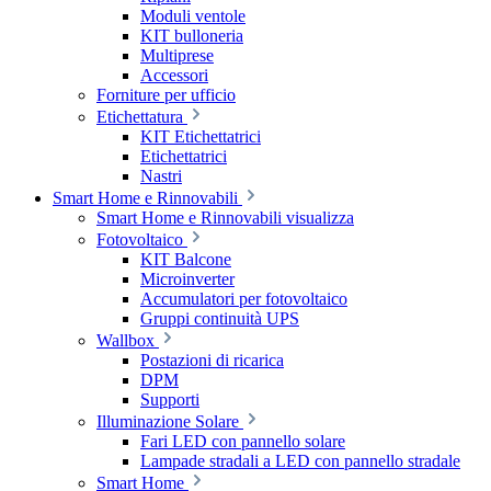
Moduli ventole
KIT bulloneria
Multiprese
Accessori
Forniture per ufficio
Etichettatura
KIT Etichettatrici
Etichettatrici
Nastri
Smart Home e Rinnovabili
Smart Home e Rinnovabili visualizza
Fotovoltaico
KIT Balcone
Microinverter
Accumulatori per fotovoltaico
Gruppi continuità UPS
Wallbox
Postazioni di ricarica
DPM
Supporti
Illuminazione Solare
Fari LED con pannello solare
Lampade stradali a LED con pannello stradale
Smart Home