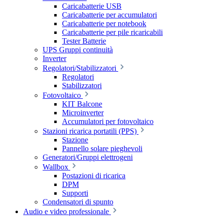
Caricabatterie USB
Caricabatterie per accumulatori
Caricabatterie per notebook
Caricabatterie per pile ricaricabili
Tester Batterie
UPS Gruppi continuità
Inverter
Regolatori/Stabilizzatori
Regolatori
Stabilizzatori
Fotovoltaico
KIT Balcone
Microinverter
Accumulatori per fotovoltaico
Stazioni ricarica portatili (PPS)
Stazione
Pannello solare pieghevoli
Generatori/Gruppi elettrogeni
Wallbox
Postazioni di ricarica
DPM
Supporti
Condensatori di spunto
Audio e video professionale