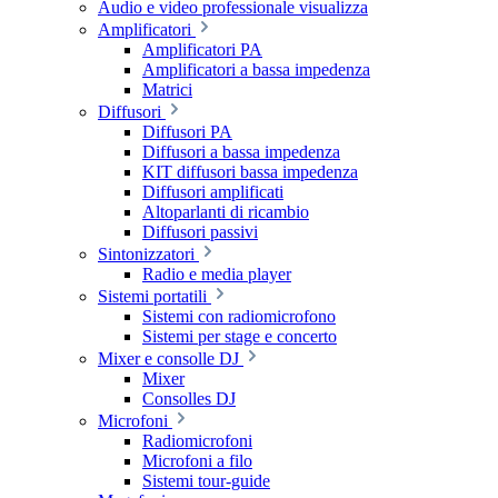
Audio e video professionale visualizza
Amplificatori
Amplificatori PA
Amplificatori a bassa impedenza
Matrici
Diffusori
Diffusori PA
Diffusori a bassa impedenza
KIT diffusori bassa impedenza
Diffusori amplificati
Altoparlanti di ricambio
Diffusori passivi
Sintonizzatori
Radio e media player
Sistemi portatili
Sistemi con radiomicrofono
Sistemi per stage e concerto
Mixer e consolle DJ
Mixer
Consolles DJ
Microfoni
Radiomicrofoni
Microfoni a filo
Sistemi tour-guide