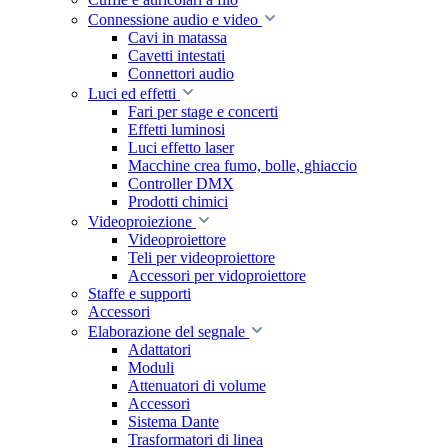
Connessione audio e video
Cavi in matassa
Cavetti intestati
Connettori audio
Luci ed effetti
Fari per stage e concerti
Effetti luminosi
Luci effetto laser
Macchine crea fumo, bolle, ghiaccio
Controller DMX
Prodotti chimici
Videoproiezione
Videoproiettore
Teli per videoproiettore
Accessori per vidoproiettore
Staffe e supporti
Accessori
Elaborazione del segnale
Adattatori
Moduli
Attenuatori di volume
Accessori
Sistema Dante
Trasformatori di linea