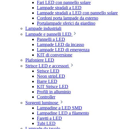
Fari LED con pannello solare
Lampade stradali a LED
Lampade stradali a LED con pannello solare
Cordoni porta lampade da esterno
Portalampade sferici da giardino
Lampade industriali
Lampade e pannelli LED
Pannelli a LED
Lampade LED da incasso
Lampade LED di emergenza
KIT di conversione
Plafoniere LED
Strisce LED e accessori
Strisce LED
Neon stripLED
Barre LED
KIT Strisce LED
Profili in alluminio
Controller
Sorgenti luminose
Lampadine a LED SMD
Lampadine LED a filamento
Faretti a LED
Tubi LED
Lampade da tavolo