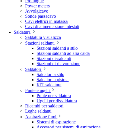
Prolunghe
Power meters
Avvolgicavo
Sonde passacavo
Cavi elettrici in matassa
Cavi di alimentazione intestati
Saldatura
Saldatura visualizza
Stazioni saldanti
Stazioni saldanti a stilo
Stazioni saldanti ad aria calda
Stazioni dissaldanti
Stazioni di rilavorazione
Saldatori
Saldatori a stilo
Saldatori a pistola
KIT saldatura
Punte e ugelli
Punte per saldatura
Ugelli per dissaldatura
Ricambi per saldatori
Leghe saldanti
Aspirazione fumi
Sistemi di aspirazione
Accessori per sistemi di aspirazione