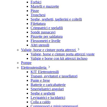
Forbici
Martelli e mazzette
Pinze
Tronchesi
Seghe, seghetti, taglierini e coltelli
Filettatura
Crimpatrici e spelafili
Sonde passacavi
Pinzette per saldatura
Flessometri e livelle
Altri utensili
Valigie, borse e cinture porta attrezzi
Valigie, borse e cinture porta attrezzi vuote
Valigie e borse con kit attrezzi incluso
Pompe
Elettroutensileria
KIT Elettroutensili
Trapani, avvitatori e tassellatori
Punte e frese
Batterie e caricabatterie
Smerigliatrici angolari
Seghe e seghetti
Levigatrici e lucidatrici
Colla a caldo
Compressori e minicompressori