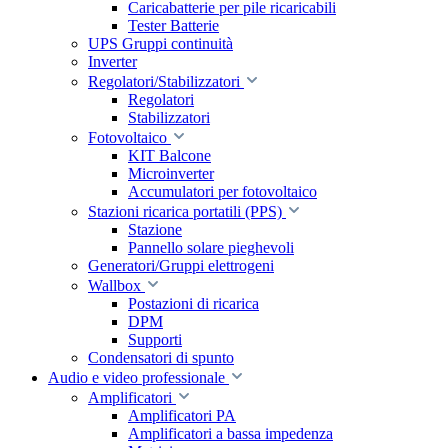
Caricabatterie per pile ricaricabili
Tester Batterie
UPS Gruppi continuità
Inverter
Regolatori/Stabilizzatori
Regolatori
Stabilizzatori
Fotovoltaico
KIT Balcone
Microinverter
Accumulatori per fotovoltaico
Stazioni ricarica portatili (PPS)
Stazione
Pannello solare pieghevoli
Generatori/Gruppi elettrogeni
Wallbox
Postazioni di ricarica
DPM
Supporti
Condensatori di spunto
Audio e video professionale
Amplificatori
Amplificatori PA
Amplificatori a bassa impedenza