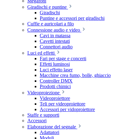
Megafoni
Giradischi e puntine
Giradischi
Puntine e accessori per giradischi
Cuffie e auricolari a filo
Connessione audio e video
Cavi in matassa
Cavetti intestati
Connettori audio
Luci ed effetti
Fari per stage e concerti
Effetti luminosi
Luci effetto laser
Macchine crea fumo, bolle, ghiaccio
Controller DMX
Prodotti chimici
Videoproiezione
Videoproiettore
Teli per videoproiettore
Accessori per vidoproiettore
Staffe e supporti
Accessori
Elaborazione del segnale
Adattatori
Moduli