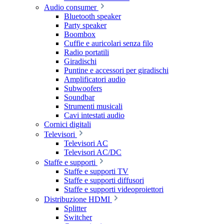
Audio consumer
Bluetooth speaker
Party speaker
Boombox
Cuffie e auricolari senza filo
Radio portatili
Giradischi
Puntine e accessori per giradischi
Amplificatori audio
Subwoofers
Soundbar
Strumenti musicali
Cavi intestati audio
Cornici digitali
Televisori
Televisori AC
Televisori AC/DC
Staffe e supporti
Staffe e supporti TV
Staffe e supporti diffusori
Staffe e supporti videoproiettori
Distribuzione HDMI
Splitter
Switcher