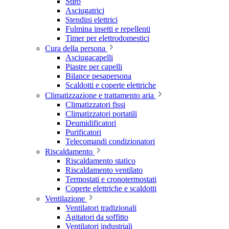
Stiro
Asciugatrici
Stendini elettrici
Fulmina insetti e repellenti
Timer per elettrodomestici
Cura della persona
Asciugacapelli
Piastre per capelli
Bilance pesapersona
Scaldotti e coperte elettriche
Climatizzazione e trattamento aria
Climatizzatori fissi
Climatizzatori portatili
Deumidificatori
Purificatori
Telecomandi condizionatori
Riscaldamento
Riscaldamento statico
Riscaldamento ventilato
Termostati e cronotermostati
Coperte elettriche e scaldotti
Ventilazione
Ventilatori tradizionali
Agitatori da soffitto
Ventilatori industriali