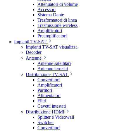
Attenuatori di volume
Accessori
Sistema Dante
Trasformatori di linea
Trasmissione wireless
Amplificatori
Preamplificatori
Impianti TV-SAT
Impianti TV-SAT visualizza
Decoder
Antenne
Antenne satellitari
Antenne terrestri
Distribuzione TV-SAT
Convertitori
Amplificatori
Partitori
Alimentatori
Filtri
Cavetti intestati
Distribuzione HDMI
Splitter e Videowall
Switcher
Convertitori