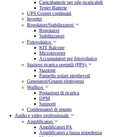
Caricabatterie per pile ricaricabili
Tester Batterie
UPS Gruppi continuità
Inverter
Regolatori/Stabilizzatori
Regolatori
Stabilizzatori
Fotovoltaico
KIT Balcone
Microinverter
Accumulatori per fotovoltaico
Stazioni ricarica portatili (PPS)
Stazione
Pannello solare pieghevoli
Generatori/Gruppi elettrogeni
Wallbox
Postazioni di ricarica
DPM
Supporti
Condensatori di spunto
Audio e video professionale
Amplificatori
Amplificatori PA
Amplificatori a bassa impedenza