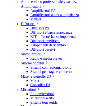
Audio e video professionale visualizza
Amplificatori
Amplificatori PA
Amplificatori a bassa impedenza
Matrici
Diffusori
Diffusori PA
Diffusori a bassa impedenza
KIT diffusori bassa impedenza
Diffusori amplificati
Altoparlanti di ricambio
Diffusori passivi
Sintonizzatori
Radio e media player
Sistemi portatili
Sistemi con radiomicrofono
Sistemi per stage e concerto
Mixer e consolle DJ
Mixer
Consolles DJ
Microfoni
Radiomicrofoni
Microfoni a filo
Sistemi tour-guide