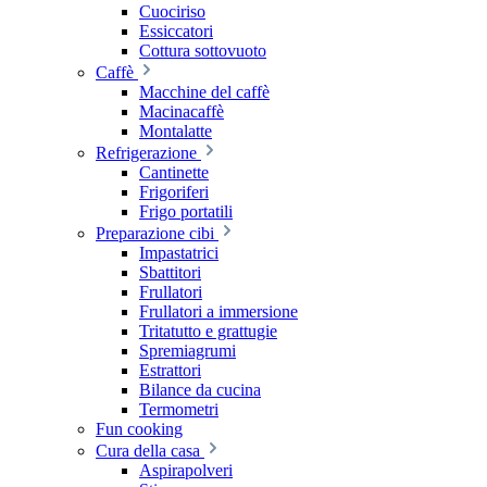
Cuociriso
Essiccatori
Cottura sottovuoto
Caffè
Macchine del caffè
Macinacaffè
Montalatte
Refrigerazione
Cantinette
Frigoriferi
Frigo portatili
Preparazione cibi
Impastatrici
Sbattitori
Frullatori
Frullatori a immersione
Tritatutto e grattugie
Spremiagrumi
Estrattori
Bilance da cucina
Termometri
Fun cooking
Cura della casa
Aspirapolveri