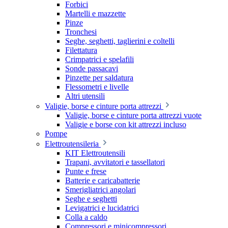
Forbici
Martelli e mazzette
Pinze
Tronchesi
Seghe, seghetti, taglierini e coltelli
Filettatura
Crimpatrici e spelafili
Sonde passacavi
Pinzette per saldatura
Flessometri e livelle
Altri utensili
Valigie, borse e cinture porta attrezzi
Valigie, borse e cinture porta attrezzi vuote
Valigie e borse con kit attrezzi incluso
Pompe
Elettroutensileria
KIT Elettroutensili
Trapani, avvitatori e tassellatori
Punte e frese
Batterie e caricabatterie
Smerigliatrici angolari
Seghe e seghetti
Levigatrici e lucidatrici
Colla a caldo
Compressori e minicompressori