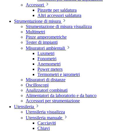
Accessori
Pinzette per saldatura
Altri accessori saldatura
Strumentazione di misura
Strumentazione di misura visualizza
Multimetri
Pinze amperometriche
Tester di impianti
Misuratori ambientali
Luxmetri
Fonometri
Anemometri
Power meters
Termometri e igrometri
Misuratori di distanze
Oscilloscopi
Analizzatori combinati
Alimentatori da laboratorio e da banco
Accessori per strumentazione
Utensileria
Utensileria visualizza
Utensileria manuale
Cacciaviti
Chiavi