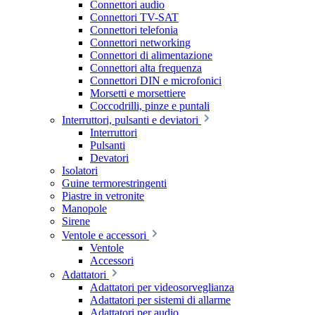
Connettori audio
Connettori TV-SAT
Connettori telefonia
Connettori networking
Connettori di alimentazione
Connettori alta frequenza
Connettori DIN e microfonici
Morsetti e morsettiere
Coccodrilli, pinze e puntali
Interruttori, pulsanti e deviatori
Interruttori
Pulsanti
Devatori
Isolatori
Guine termorestringenti
Piastre in vetronite
Manopole
Sirene
Ventole e accessori
Ventole
Accessori
Adattatori
Adattatori per videosorveglianza
Adattatori per sistemi di allarme
Adattatori per audio