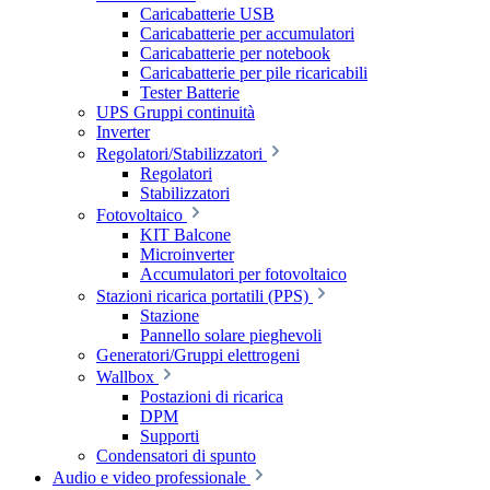
Caricabatterie USB
Caricabatterie per accumulatori
Caricabatterie per notebook
Caricabatterie per pile ricaricabili
Tester Batterie
UPS Gruppi continuità
Inverter
Regolatori/Stabilizzatori
Regolatori
Stabilizzatori
Fotovoltaico
KIT Balcone
Microinverter
Accumulatori per fotovoltaico
Stazioni ricarica portatili (PPS)
Stazione
Pannello solare pieghevoli
Generatori/Gruppi elettrogeni
Wallbox
Postazioni di ricarica
DPM
Supporti
Condensatori di spunto
Audio e video professionale