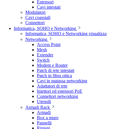
Estensori
Cavi intestati
Modulatori
Cavi coassiali
Connettori
Informatica, SOHO e Networking
Informatica, SOHO e Networking visualizza
Networking
Access Point
Mesh
Extender
Switch
Modem e Router
Patch di rete intestati
Patch in fibra ottica
Cavi in matassa networking
Adattatori di rete
Iniettori ed estensori PoE
Connettori networking
Utensili
Armadi Rack
Armadi
Box a muro
Pannelli
Ripiani