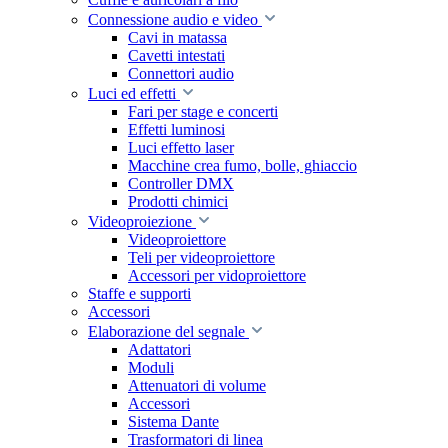
Connessione audio e video
Cavi in matassa
Cavetti intestati
Connettori audio
Luci ed effetti
Fari per stage e concerti
Effetti luminosi
Luci effetto laser
Macchine crea fumo, bolle, ghiaccio
Controller DMX
Prodotti chimici
Videoproiezione
Videoproiettore
Teli per videoproiettore
Accessori per vidoproiettore
Staffe e supporti
Accessori
Elaborazione del segnale
Adattatori
Moduli
Attenuatori di volume
Accessori
Sistema Dante
Trasformatori di linea