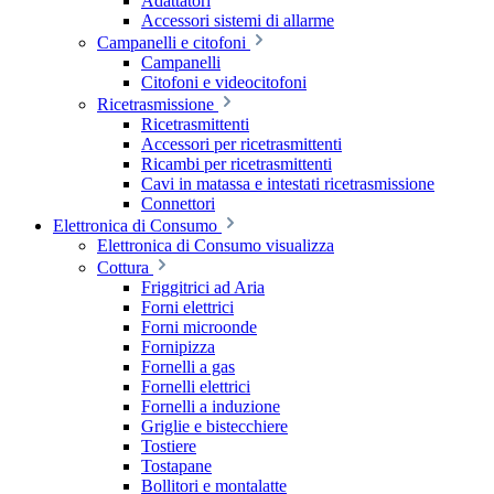
Adattatori
Accessori sistemi di allarme
Campanelli e citofoni
Campanelli
Citofoni e videocitofoni
Ricetrasmissione
Ricetrasmittenti
Accessori per ricetrasmittenti
Ricambi per ricetrasmittenti
Cavi in matassa e intestati ricetrasmissione
Connettori
Elettronica di Consumo
Elettronica di Consumo visualizza
Cottura
Friggitrici ad Aria
Forni elettrici
Forni microonde
Fornipizza
Fornelli a gas
Fornelli elettrici
Fornelli a induzione
Griglie e bistecchiere
Tostiere
Tostapane
Bollitori e montalatte