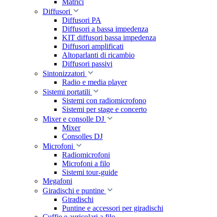
Matrici
Diffusori
Diffusori PA
Diffusori a bassa impedenza
KIT diffusori bassa impedenza
Diffusori amplificati
Altoparlanti di ricambio
Diffusori passivi
Sintonizzatori
Radio e media player
Sistemi portatili
Sistemi con radiomicrofono
Sistemi per stage e concerto
Mixer e consolle DJ
Mixer
Consolles DJ
Microfoni
Radiomicrofoni
Microfoni a filo
Sistemi tour-guide
Megafoni
Giradischi e puntine
Giradischi
Puntine e accessori per giradischi
Cuffie e auricolari a filo