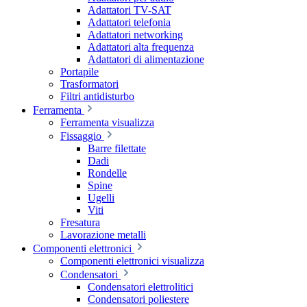
Adattatori TV-SAT
Adattatori telefonia
Adattatori networking
Adattatori alta frequenza
Adattatori di alimentazione
Portapile
Trasformatori
Filtri antidisturbo
Ferramenta
Ferramenta visualizza
Fissaggio
Barre filettate
Dadi
Rondelle
Spine
Ugelli
Viti
Fresatura
Lavorazione metalli
Componenti elettronici
Componenti elettronici visualizza
Condensatori
Condensatori elettrolitici
Condensatori poliestere