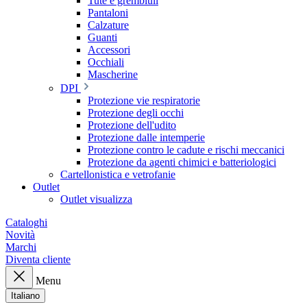
Tute e grembiuli
Pantaloni
Calzature
Guanti
Accessori
Occhiali
Mascherine
DPI
Protezione vie respiratorie
Protezione degli occhi
Protezione dell'udito
Protezione dalle intemperie
Protezione contro le cadute e rischi meccanici
Protezione da agenti chimici e batteriologici
Cartellonistica e vetrofanie
Outlet
Outlet visualizza
Cataloghi
Novità
Marchi
Diventa cliente
Menu
Italiano