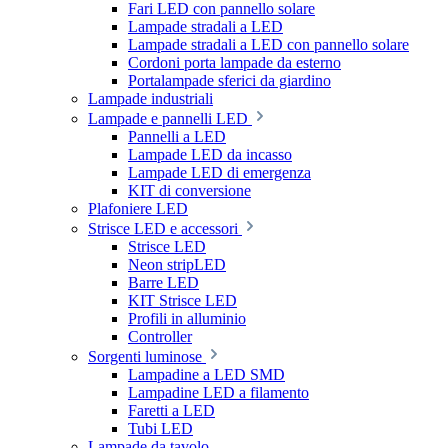
Fari LED con pannello solare
Lampade stradali a LED
Lampade stradali a LED con pannello solare
Cordoni porta lampade da esterno
Portalampade sferici da giardino
Lampade industriali
Lampade e pannelli LED
Pannelli a LED
Lampade LED da incasso
Lampade LED di emergenza
KIT di conversione
Plafoniere LED
Strisce LED e accessori
Strisce LED
Neon stripLED
Barre LED
KIT Strisce LED
Profili in alluminio
Controller
Sorgenti luminose
Lampadine a LED SMD
Lampadine LED a filamento
Faretti a LED
Tubi LED
Lampade da tavolo