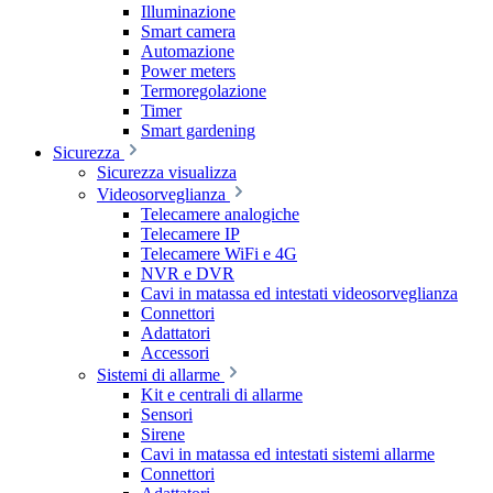
Illuminazione
Smart camera
Automazione
Power meters
Termoregolazione
Timer
Smart gardening
Sicurezza
Sicurezza visualizza
Videosorveglianza
Telecamere analogiche
Telecamere IP
Telecamere WiFi e 4G
NVR e DVR
Cavi in matassa ed intestati videosorveglianza
Connettori
Adattatori
Accessori
Sistemi di allarme
Kit e centrali di allarme
Sensori
Sirene
Cavi in matassa ed intestati sistemi allarme
Connettori