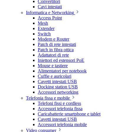
Convertitori
Cavi intestati
Informatica e Networking
Access Point
Mesh
Extender
Switch
Modem e Router
Patch di rete intestati
Patch in fibra ottica
Adattatori di rete
Iniettori ed estensori PoE
Mouse e tastiere
Alimentatori per notebook
Cuffie e auricolari
Cavetti intestati USB
Docking station USB
Accessori networking
Telefonia fissa e mobile
Telefoni fissi e cordless
Accessori telefonia fissa
Caricabatterie smartphone e tablet
Cavetti intestati USB
Accessori telefonia mobile
Video consumer