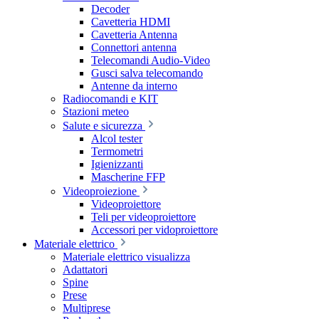
Decoder
Cavetteria HDMI
Cavetteria Antenna
Connettori antenna
Telecomandi Audio-Video
Gusci salva telecomando
Antenne da interno
Radiocomandi e KIT
Stazioni meteo
Salute e sicurezza
Alcol tester
Termometri
Igienizzanti
Mascherine FFP
Videoproiezione
Videoproiettore
Teli per videoproiettore
Accessori per vidoproiettore
Materiale elettrico
Materiale elettrico visualizza
Adattatori
Spine
Prese
Multiprese