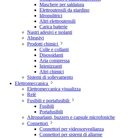
Maschere per saldatura
Elettroutensili da giardino
Idropulitrici
Altri elettroutensili
Carica batterie
Nastri adesivi e isolanti
Abrasivi
Prodotti chimici
Colle e collanti
Disossidanti
Aria compressa
Igienizzanti
Altri chimici
Sistemi di sollevamento
Elettromeccanica
Elettromeccanica visualizza
Relè
Fusibili e portafusibili
Fusibili
Portafusibili
Altroparlanti, buzzers e capsule microfoniche
Connettori
Connettori per videosorveglianza
Connettori per sistemi di allarme