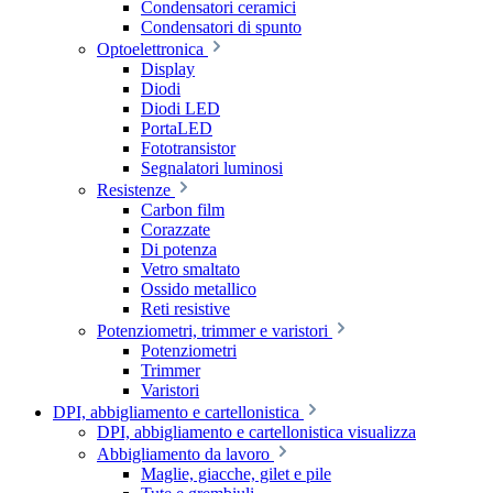
Condensatori ceramici
Condensatori di spunto
Optoelettronica
Display
Diodi
Diodi LED
PortaLED
Fototransistor
Segnalatori luminosi
Resistenze
Carbon film
Corazzate
Di potenza
Vetro smaltato
Ossido metallico
Reti resistive
Potenziometri, trimmer e varistori
Potenziometri
Trimmer
Varistori
DPI, abbigliamento e cartellonistica
DPI, abbigliamento e cartellonistica visualizza
Abbigliamento da lavoro
Maglie, giacche, gilet e pile