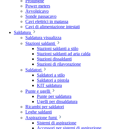
Prolunghe
Power meters
Avvolgicavo
Sonde passacavo
Cavi elettrici in matassa
Cavi di alimentazione intestati
Saldatura
Saldatura visualizza
Stazioni saldanti
Stazioni saldanti a stilo
Stazioni saldanti ad aria calda
Stazioni dissaldanti
Stazioni di rilavorazione
Saldatori
Saldatori a stilo
Saldatori a pistola
KIT saldatura
Punte e ugelli
Punte per saldatura
Ugelli per dissaldatura
Ricambi per saldatori
Leghe saldanti
Aspirazione fumi
Sistemi di aspirazione
Accessori per sistemi di aspirazione