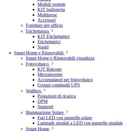
Moduli ventole
KIT bulloneria
Multiprese
Accessori
Forniture per ufficio
Etichettatura
KIT Etichettatrici
Etichettatrici
Nastri
Smart Home e Rinnovabili
Smart Home e Rinnovabili visualizza
Fotovoltaico
KIT Balcone
Microinverter
Accumulatori per fotovoltaico
Gruppi continuità UPS
Wallbox
Postazioni di ricarica
DPM
Supporti
Illuminazione Solare
Fari LED con pannello solare
Lampade stradali a LED con pannello stradale
Smart Home