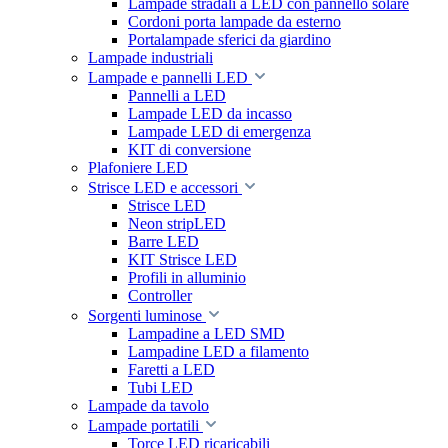
Lampade stradali a LED con pannello solare
Cordoni porta lampade da esterno
Portalampade sferici da giardino
Lampade industriali
Lampade e pannelli LED
Pannelli a LED
Lampade LED da incasso
Lampade LED di emergenza
KIT di conversione
Plafoniere LED
Strisce LED e accessori
Strisce LED
Neon stripLED
Barre LED
KIT Strisce LED
Profili in alluminio
Controller
Sorgenti luminose
Lampadine a LED SMD
Lampadine LED a filamento
Faretti a LED
Tubi LED
Lampade da tavolo
Lampade portatili
Torce LED ricaricabili