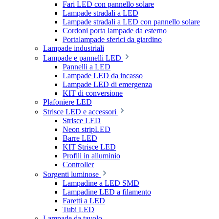
Fari LED con pannello solare
Lampade stradali a LED
Lampade stradali a LED con pannello solare
Cordoni porta lampade da esterno
Portalampade sferici da giardino
Lampade industriali
Lampade e pannelli LED
Pannelli a LED
Lampade LED da incasso
Lampade LED di emergenza
KIT di conversione
Plafoniere LED
Strisce LED e accessori
Strisce LED
Neon stripLED
Barre LED
KIT Strisce LED
Profili in alluminio
Controller
Sorgenti luminose
Lampadine a LED SMD
Lampadine LED a filamento
Faretti a LED
Tubi LED
Lampade da tavolo