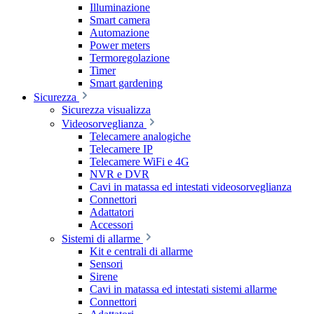
Illuminazione
Smart camera
Automazione
Power meters
Termoregolazione
Timer
Smart gardening
Sicurezza
Sicurezza visualizza
Videosorveglianza
Telecamere analogiche
Telecamere IP
Telecamere WiFi e 4G
NVR e DVR
Cavi in matassa ed intestati videosorveglianza
Connettori
Adattatori
Accessori
Sistemi di allarme
Kit e centrali di allarme
Sensori
Sirene
Cavi in matassa ed intestati sistemi allarme
Connettori