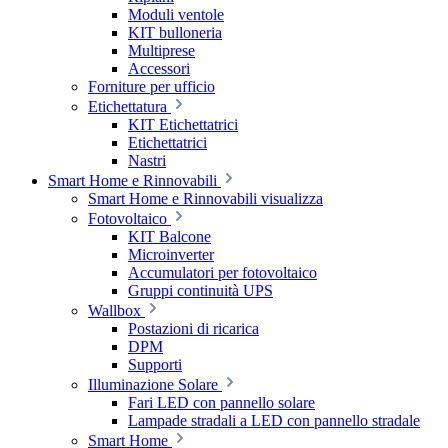
Moduli ventole
KIT bulloneria
Multiprese
Accessori
Forniture per ufficio
Etichettatura
KIT Etichettatrici
Etichettatrici
Nastri
Smart Home e Rinnovabili
Smart Home e Rinnovabili visualizza
Fotovoltaico
KIT Balcone
Microinverter
Accumulatori per fotovoltaico
Gruppi continuità UPS
Wallbox
Postazioni di ricarica
DPM
Supporti
Illuminazione Solare
Fari LED con pannello solare
Lampade stradali a LED con pannello stradale
Smart Home