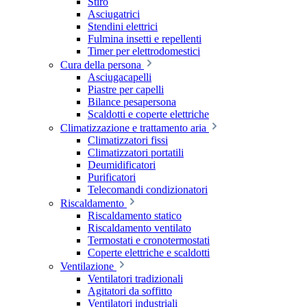
Stiro
Asciugatrici
Stendini elettrici
Fulmina insetti e repellenti
Timer per elettrodomestici
Cura della persona
Asciugacapelli
Piastre per capelli
Bilance pesapersona
Scaldotti e coperte elettriche
Climatizzazione e trattamento aria
Climatizzatori fissi
Climatizzatori portatili
Deumidificatori
Purificatori
Telecomandi condizionatori
Riscaldamento
Riscaldamento statico
Riscaldamento ventilato
Termostati e cronotermostati
Coperte elettriche e scaldotti
Ventilazione
Ventilatori tradizionali
Agitatori da soffitto
Ventilatori industriali