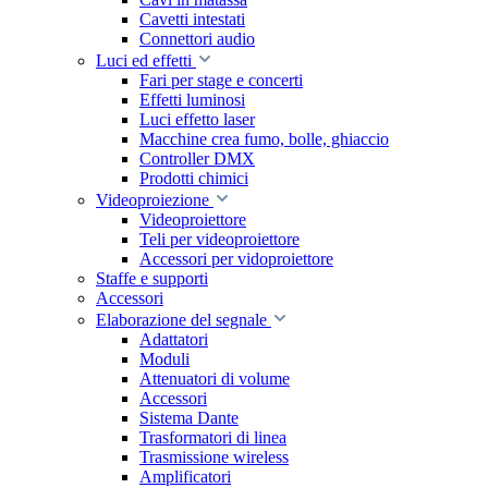
Cavetti intestati
Connettori audio
Luci ed effetti
Fari per stage e concerti
Effetti luminosi
Luci effetto laser
Macchine crea fumo, bolle, ghiaccio
Controller DMX
Prodotti chimici
Videoproiezione
Videoproiettore
Teli per videoproiettore
Accessori per vidoproiettore
Staffe e supporti
Accessori
Elaborazione del segnale
Adattatori
Moduli
Attenuatori di volume
Accessori
Sistema Dante
Trasformatori di linea
Trasmissione wireless
Amplificatori