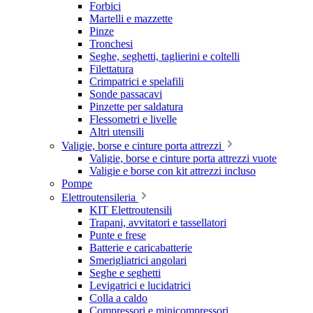
Forbici
Martelli e mazzette
Pinze
Tronchesi
Seghe, seghetti, taglierini e coltelli
Filettatura
Crimpatrici e spelafili
Sonde passacavi
Pinzette per saldatura
Flessometri e livelle
Altri utensili
Valigie, borse e cinture porta attrezzi
Valigie, borse e cinture porta attrezzi vuote
Valigie e borse con kit attrezzi incluso
Pompe
Elettroutensileria
KIT Elettroutensili
Trapani, avvitatori e tassellatori
Punte e frese
Batterie e caricabatterie
Smerigliatrici angolari
Seghe e seghetti
Levigatrici e lucidatrici
Colla a caldo
Compressori e minicompressori