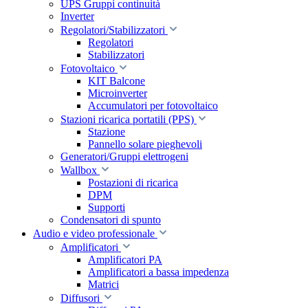
UPS Gruppi continuità
Inverter
Regolatori/Stabilizzatori
Regolatori
Stabilizzatori
Fotovoltaico
KIT Balcone
Microinverter
Accumulatori per fotovoltaico
Stazioni ricarica portatili (PPS)
Stazione
Pannello solare pieghevoli
Generatori/Gruppi elettrogeni
Wallbox
Postazioni di ricarica
DPM
Supporti
Condensatori di spunto
Audio e video professionale
Amplificatori
Amplificatori PA
Amplificatori a bassa impedenza
Matrici
Diffusori