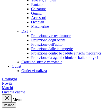
Tute e grembiuli
Pantaloni
Calzature
Guanti
Accessori
Occhiali
Mascherine
DPI
Protezione vie respiratorie
Protezione degli occhi
Protezione dell'udito
Protezione dalle intemperie
Protezione contro le cadute e rischi meccanici
Protezione da agenti chimici e batteriologici
Cartellonistica e vetrofanie
Outlet
Outlet visualizza
Cataloghi
Novità
Marchi
Diventa cliente
Menu
Italiano