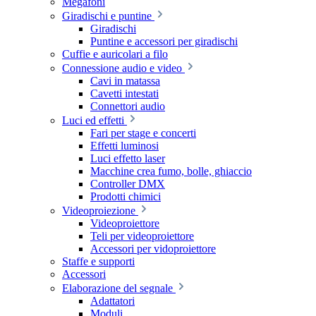
Megafoni
Giradischi e puntine
Giradischi
Puntine e accessori per giradischi
Cuffie e auricolari a filo
Connessione audio e video
Cavi in matassa
Cavetti intestati
Connettori audio
Luci ed effetti
Fari per stage e concerti
Effetti luminosi
Luci effetto laser
Macchine crea fumo, bolle, ghiaccio
Controller DMX
Prodotti chimici
Videoproiezione
Videoproiettore
Teli per videoproiettore
Accessori per vidoproiettore
Staffe e supporti
Accessori
Elaborazione del segnale
Adattatori
Moduli