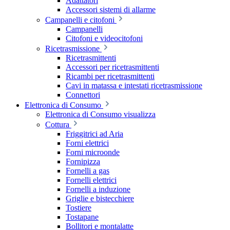
Adattatori
Accessori sistemi di allarme
Campanelli e citofoni
Campanelli
Citofoni e videocitofoni
Ricetrasmissione
Ricetrasmittenti
Accessori per ricetrasmittenti
Ricambi per ricetrasmittenti
Cavi in matassa e intestati ricetrasmissione
Connettori
Elettronica di Consumo
Elettronica di Consumo visualizza
Cottura
Friggitrici ad Aria
Forni elettrici
Forni microonde
Fornipizza
Fornelli a gas
Fornelli elettrici
Fornelli a induzione
Griglie e bistecchiere
Tostiere
Tostapane
Bollitori e montalatte