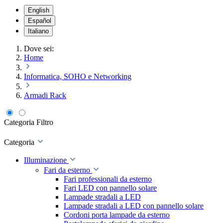
English
Español
Italiano
Dove sei:
Home
Informatica, SOHO e Networking
Armadi Rack
Categoria
Filtro
Categoria
Illuminazione
Fari da esterno
Fari professionali da esterno
Fari LED con pannello solare
Lampade stradali a LED
Lampade stradali a LED con pannello solare
Cordoni porta lampade da esterno