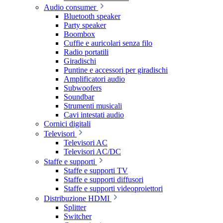
Audio consumer
Bluetooth speaker
Party speaker
Boombox
Cuffie e auricolari senza filo
Radio portatili
Giradischi
Puntine e accessori per giradischi
Amplificatori audio
Subwoofers
Soundbar
Strumenti musicali
Cavi intestati audio
Cornici digitali
Televisori
Televisori AC
Televisori AC/DC
Staffe e supporti
Staffe e supporti TV
Staffe e supporti diffusori
Staffe e supporti videoproiettori
Distribuzione HDMI
Splitter
Switcher