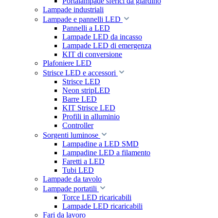
Portalampade sferici da giardino
Lampade industriali
Lampade e pannelli LED
Pannelli a LED
Lampade LED da incasso
Lampade LED di emergenza
KIT di conversione
Plafoniere LED
Strisce LED e accessori
Strisce LED
Neon stripLED
Barre LED
KIT Strisce LED
Profili in alluminio
Controller
Sorgenti luminose
Lampadine a LED SMD
Lampadine LED a filamento
Faretti a LED
Tubi LED
Lampade da tavolo
Lampade portatili
Torce LED ricaricabili
Lampade LED ricaricabili
Fari da lavoro