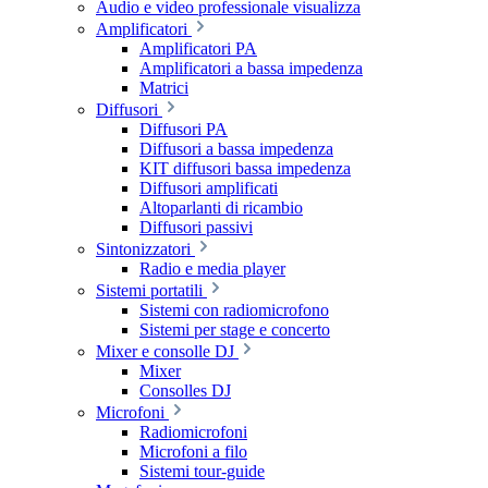
Audio e video professionale visualizza
Amplificatori
Amplificatori PA
Amplificatori a bassa impedenza
Matrici
Diffusori
Diffusori PA
Diffusori a bassa impedenza
KIT diffusori bassa impedenza
Diffusori amplificati
Altoparlanti di ricambio
Diffusori passivi
Sintonizzatori
Radio e media player
Sistemi portatili
Sistemi con radiomicrofono
Sistemi per stage e concerto
Mixer e consolle DJ
Mixer
Consolles DJ
Microfoni
Radiomicrofoni
Microfoni a filo
Sistemi tour-guide