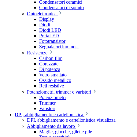
Condensatori ceramici
Condensatori di spunto
Optoelettronica
Display
Diodi
Diodi LED
PortaLED
Fototransistor
Segnalatori luminosi
Resistenze
Carbon film
Corazzate
Di potenza
Vetro smaltato
Ossido metallico
Reti resistive
Potenziometri, trimmer e varistori
Potenziometri
Trimmer
Varistori
DPI, abbigliamento e cartellonistica
DPI, abbigliamento e cartellonistica visualizza
Abbigliamento da lavoro
Maglie, giacche, gilet e pile