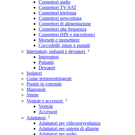
Connettori audio
Connettori TV-SAT
Connettori telefonia
Connettori networking
Connettori di alimentazione
Connettori alta frequenza
Connettori DIN e microfonici
Morsetti e morsettiere
Coccodrilli, pinze e puntali
Interruttori, pulsanti e deviatori
Interruttori
Pulsanti
Devatori
Isolatori
Guine termorestringenti
Piastre in vetronite
Manopole
Sirene
Ventole e accessori
Ventole
Accessori
Adattatori
Adattatori per videosorveglianza
Adattatori per sistemi di allarme
Adattatori per audio