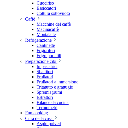
Cuociriso
Essiccatori
Cottura sottovuoto
Caffè
Macchine del caffè
Macinacaffè
Montalatte
Refrigerazione
Cantinette
Frigoriferi
Frigo portatili
Preparazione cibi
Impastatrici
Sbattitori
Frullatori
Frullatori a immersione
Tritatutto e grattugie
Spremiagrumi
Estrattori
Bilance da cucina
Termometri
Fun cooking
Cura della casa
Aspirapolveri