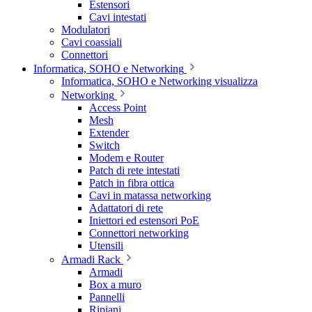
Estensori
Cavi intestati
Modulatori
Cavi coassiali
Connettori
Informatica, SOHO e Networking
Informatica, SOHO e Networking visualizza
Networking
Access Point
Mesh
Extender
Switch
Modem e Router
Patch di rete intestati
Patch in fibra ottica
Cavi in matassa networking
Adattatori di rete
Iniettori ed estensori PoE
Connettori networking
Utensili
Armadi Rack
Armadi
Box a muro
Pannelli
Ripiani