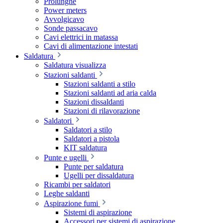
Prolunghe
Power meters
Avvolgicavo
Sonde passacavo
Cavi elettrici in matassa
Cavi di alimentazione intestati
Saldatura
Saldatura visualizza
Stazioni saldanti
Stazioni saldanti a stilo
Stazioni saldanti ad aria calda
Stazioni dissaldanti
Stazioni di rilavorazione
Saldatori
Saldatori a stilo
Saldatori a pistola
KIT saldatura
Punte e ugelli
Punte per saldatura
Ugelli per dissaldatura
Ricambi per saldatori
Leghe saldanti
Aspirazione fumi
Sistemi di aspirazione
Accessori per sistemi di aspirazione