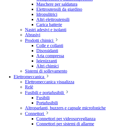
Maschere per saldatura
Elettroutensili da giardino
Idropulitrici
Altri elettroutensili
Carica batterie
Nastri adesivi e isolanti
Abrasivi
Prodotti chimici
Colle e collanti
Disossidanti
Aria compressa
Igienizzanti
Altri chimici
Sistemi di sollevamento
Elettromeccanica
Elettromeccanica visualizza
Relè
Fusibili e portafusibili
Fusibili
Portafusibili
Altroparlanti, buzzers e capsule microfoniche
Connettori
Connettori per videosorveglianza
Connettori per sistemi di allarme