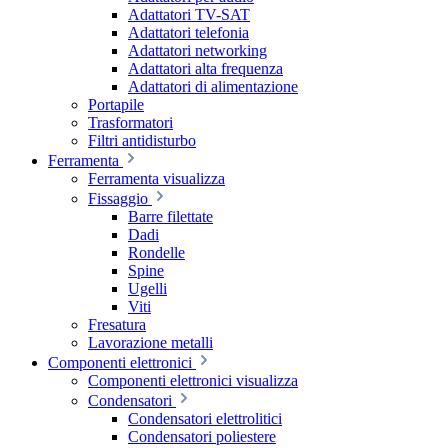
Adattatori TV-SAT
Adattatori telefonia
Adattatori networking
Adattatori alta frequenza
Adattatori di alimentazione
Portapile
Trasformatori
Filtri antidisturbo
Ferramenta
Ferramenta visualizza
Fissaggio
Barre filettate
Dadi
Rondelle
Spine
Ugelli
Viti
Fresatura
Lavorazione metalli
Componenti elettronici
Componenti elettronici visualizza
Condensatori
Condensatori elettrolitici
Condensatori poliestere