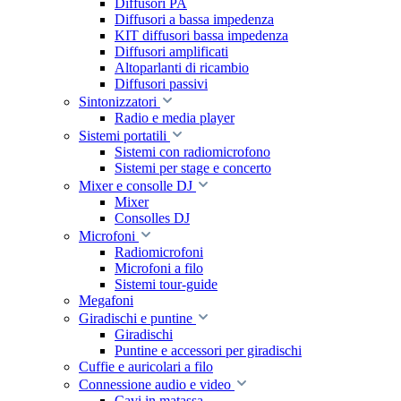
Diffusori PA
Diffusori a bassa impedenza
KIT diffusori bassa impedenza
Diffusori amplificati
Altoparlanti di ricambio
Diffusori passivi
Sintonizzatori
Radio e media player
Sistemi portatili
Sistemi con radiomicrofono
Sistemi per stage e concerto
Mixer e consolle DJ
Mixer
Consolles DJ
Microfoni
Radiomicrofoni
Microfoni a filo
Sistemi tour-guide
Megafoni
Giradischi e puntine
Giradischi
Puntine e accessori per giradischi
Cuffie e auricolari a filo
Connessione audio e video
Cavi in matassa