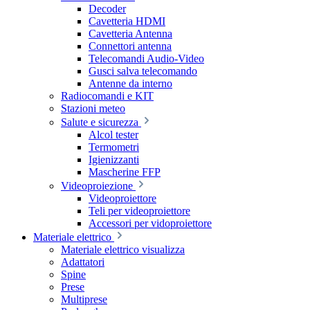
Decoder
Cavetteria HDMI
Cavetteria Antenna
Connettori antenna
Telecomandi Audio-Video
Gusci salva telecomando
Antenne da interno
Radiocomandi e KIT
Stazioni meteo
Salute e sicurezza
Alcol tester
Termometri
Igienizzanti
Mascherine FFP
Videoproiezione
Videoproiettore
Teli per videoproiettore
Accessori per vidoproiettore
Materiale elettrico
Materiale elettrico visualizza
Adattatori
Spine
Prese
Multiprese