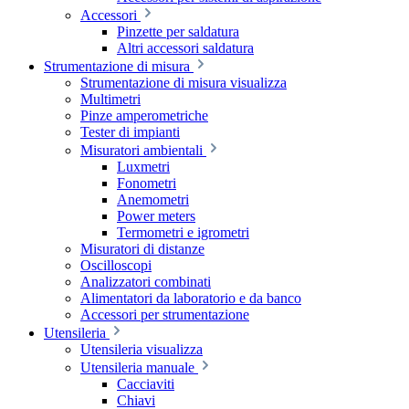
Accessori
Pinzette per saldatura
Altri accessori saldatura
Strumentazione di misura
Strumentazione di misura visualizza
Multimetri
Pinze amperometriche
Tester di impianti
Misuratori ambientali
Luxmetri
Fonometri
Anemometri
Power meters
Termometri e igrometri
Misuratori di distanze
Oscilloscopi
Analizzatori combinati
Alimentatori da laboratorio e da banco
Accessori per strumentazione
Utensileria
Utensileria visualizza
Utensileria manuale
Cacciaviti
Chiavi