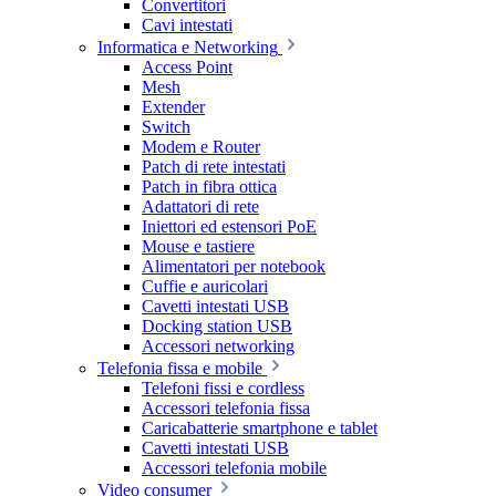
Convertitori
Cavi intestati
Informatica e Networking
Access Point
Mesh
Extender
Switch
Modem e Router
Patch di rete intestati
Patch in fibra ottica
Adattatori di rete
Iniettori ed estensori PoE
Mouse e tastiere
Alimentatori per notebook
Cuffie e auricolari
Cavetti intestati USB
Docking station USB
Accessori networking
Telefonia fissa e mobile
Telefoni fissi e cordless
Accessori telefonia fissa
Caricabatterie smartphone e tablet
Cavetti intestati USB
Accessori telefonia mobile
Video consumer