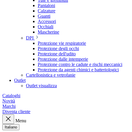
Tute e grembiuli
Pantaloni
Calzature
Guanti
Accessori
Occhiali
Mascherine
DPI
Protezione vie respiratorie
Protezione degli occhi
Protezione dell'udito
Protezione dalle intemperie
Protezione contro le cadute e rischi meccanici
Protezione da agenti chimici e batteriologici
Cartellonistica e vetrofanie
Outlet
Outlet visualizza
Cataloghi
Novità
Marchi
Diventa cliente
Menu
Italiano