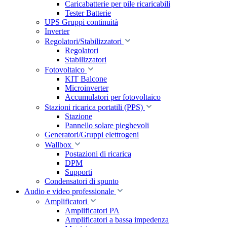
Caricabatterie per pile ricaricabili
Tester Batterie
UPS Gruppi continuità
Inverter
Regolatori/Stabilizzatori
Regolatori
Stabilizzatori
Fotovoltaico
KIT Balcone
Microinverter
Accumulatori per fotovoltaico
Stazioni ricarica portatili (PPS)
Stazione
Pannello solare pieghevoli
Generatori/Gruppi elettrogeni
Wallbox
Postazioni di ricarica
DPM
Supporti
Condensatori di spunto
Audio e video professionale
Amplificatori
Amplificatori PA
Amplificatori a bassa impedenza