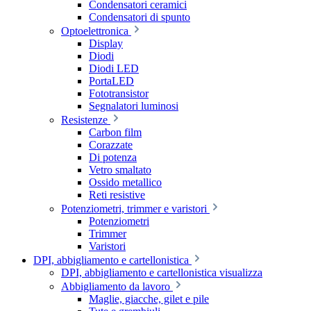
Condensatori ceramici
Condensatori di spunto
Optoelettronica
Display
Diodi
Diodi LED
PortaLED
Fototransistor
Segnalatori luminosi
Resistenze
Carbon film
Corazzate
Di potenza
Vetro smaltato
Ossido metallico
Reti resistive
Potenziometri, trimmer e varistori
Potenziometri
Trimmer
Varistori
DPI, abbigliamento e cartellonistica
DPI, abbigliamento e cartellonistica visualizza
Abbigliamento da lavoro
Maglie, giacche, gilet e pile