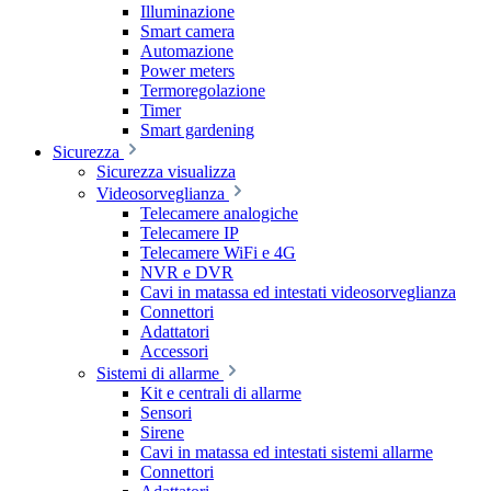
Illuminazione
Smart camera
Automazione
Power meters
Termoregolazione
Timer
Smart gardening
Sicurezza
Sicurezza visualizza
Videosorveglianza
Telecamere analogiche
Telecamere IP
Telecamere WiFi e 4G
NVR e DVR
Cavi in matassa ed intestati videosorveglianza
Connettori
Adattatori
Accessori
Sistemi di allarme
Kit e centrali di allarme
Sensori
Sirene
Cavi in matassa ed intestati sistemi allarme
Connettori