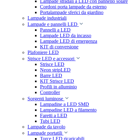
Lampade stradali a LED con pannello solare
Cordoni porta lampade da esterno
Portalampade sferici da giardino
Lampade industriali
Lampade e pannelli LED
Pannelli a LED
Lampade LED da incasso
Lampade LED di emergenza
KIT di conversione
Plafoniere LED
Strisce LED e accessori
Strisce LED
Neon stripLED
Barre LED
KIT Strisce LED
Profili in alluminio
Controller
Sorgenti luminose
Lampadine a LED SMD
Lampadine LED a filamento
Faretti a LED
Tubi LED
Lampade da tavolo
Lampade portatili
Torce LED ricaricabili