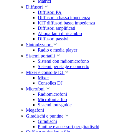
Matrici
Diffusori
Diffusori PA
Diffusori a bassa impedenza
KIT diffusori bassa impedenza
Diffusori amplificati
Altoparlanti di ricambio
Diffusori passivi
Sintonizzatori
Radio e media player
Sistemi portatili
Sistemi con radiomicrofono
Sistemi per stage e concerto
Mixer e consolle DJ
Mixer
Consolles DJ
Microfoni
Radiomicrofoni
Microfoni a filo
Sistemi tour-guide
Megafoni
Giradischi e puntine
Giradischi
Puntine e accessori per giradischi
Cuffie e auricolari a filo