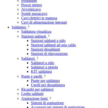
Prolunghe
Power meters
Avvolgicavo
Sonde passacavo
Cavi elettrici in matassa
Cavi di alimentazione intestati
Saldatura
Saldatura visualizza
Stazioni saldanti
Stazioni saldanti a stilo
Stazioni saldanti ad aria calda
Stazioni dissaldanti
Stazioni di rilavorazione
Saldatori
Saldatori a stilo
Saldatori a pistola
KIT saldatura
Punte e ugelli
Punte per saldatura
Ugelli per dissaldatura
Ricambi per saldatori
Leghe saldanti
Aspirazione fumi
Sistemi di aspirazione
Accessori per sistemi di aspirazione