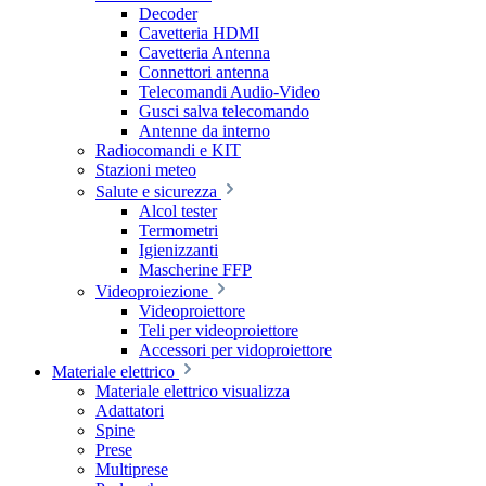
Decoder
Cavetteria HDMI
Cavetteria Antenna
Connettori antenna
Telecomandi Audio-Video
Gusci salva telecomando
Antenne da interno
Radiocomandi e KIT
Stazioni meteo
Salute e sicurezza
Alcol tester
Termometri
Igienizzanti
Mascherine FFP
Videoproiezione
Videoproiettore
Teli per videoproiettore
Accessori per vidoproiettore
Materiale elettrico
Materiale elettrico visualizza
Adattatori
Spine
Prese
Multiprese