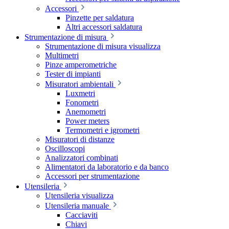
Accessori
Pinzette per saldatura
Altri accessori saldatura
Strumentazione di misura
Strumentazione di misura visualizza
Multimetri
Pinze amperometriche
Tester di impianti
Misuratori ambientali
Luxmetri
Fonometri
Anemometri
Power meters
Termometri e igrometri
Misuratori di distanze
Oscilloscopi
Analizzatori combinati
Alimentatori da laboratorio e da banco
Accessori per strumentazione
Utensileria
Utensileria visualizza
Utensileria manuale
Cacciaviti
Chiavi