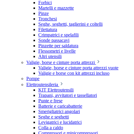
Forbici
Martelli e mazzette
Pinze
Tronchesi
Seghe, seghetti, taglierini e coltelli
Filettatura
Crimpatrici e spelafili
Sonde passacavi
Pinzette per saldatura
Flessometri e livelle
Altri utensili
Valigie, borse e cinture porta attrezzi
Valigie, borse e cinture porta attrezzi vuote
Valigie e borse con kit attrezzi incluso
Pompe
Elettroutensileria
KIT Elettroutensili
Trapani, avvitatori e tassellatori
Punte e frese
Batterie e caricabatterie
Smerigliatrici angolari
Seghe e seghetti
Levigatrici e lucidatrici
Colla a caldo
Compressori e minicompressori