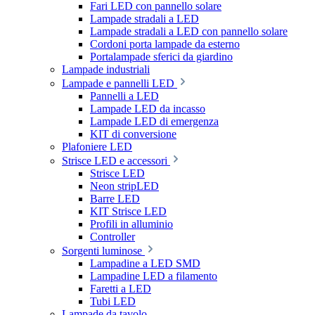
Fari LED con pannello solare
Lampade stradali a LED
Lampade stradali a LED con pannello solare
Cordoni porta lampade da esterno
Portalampade sferici da giardino
Lampade industriali
Lampade e pannelli LED
Pannelli a LED
Lampade LED da incasso
Lampade LED di emergenza
KIT di conversione
Plafoniere LED
Strisce LED e accessori
Strisce LED
Neon stripLED
Barre LED
KIT Strisce LED
Profili in alluminio
Controller
Sorgenti luminose
Lampadine a LED SMD
Lampadine LED a filamento
Faretti a LED
Tubi LED
Lampade da tavolo