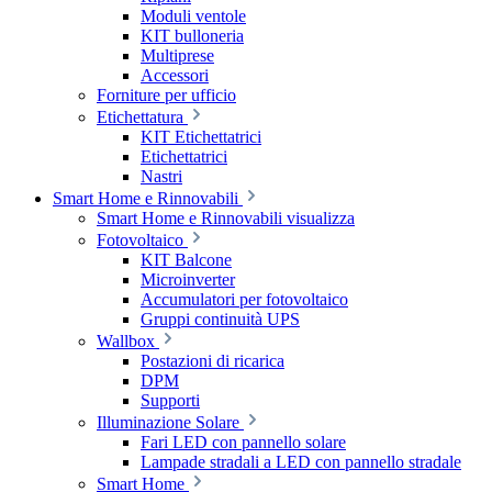
Moduli ventole
KIT bulloneria
Multiprese
Accessori
Forniture per ufficio
Etichettatura
KIT Etichettatrici
Etichettatrici
Nastri
Smart Home e Rinnovabili
Smart Home e Rinnovabili visualizza
Fotovoltaico
KIT Balcone
Microinverter
Accumulatori per fotovoltaico
Gruppi continuità UPS
Wallbox
Postazioni di ricarica
DPM
Supporti
Illuminazione Solare
Fari LED con pannello solare
Lampade stradali a LED con pannello stradale
Smart Home