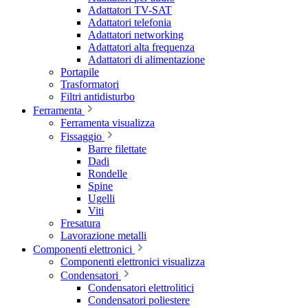
Adattatori TV-SAT
Adattatori telefonia
Adattatori networking
Adattatori alta frequenza
Adattatori di alimentazione
Portapile
Trasformatori
Filtri antidisturbo
Ferramenta
Ferramenta visualizza
Fissaggio
Barre filettate
Dadi
Rondelle
Spine
Ugelli
Viti
Fresatura
Lavorazione metalli
Componenti elettronici
Componenti elettronici visualizza
Condensatori
Condensatori elettrolitici
Condensatori poliestere