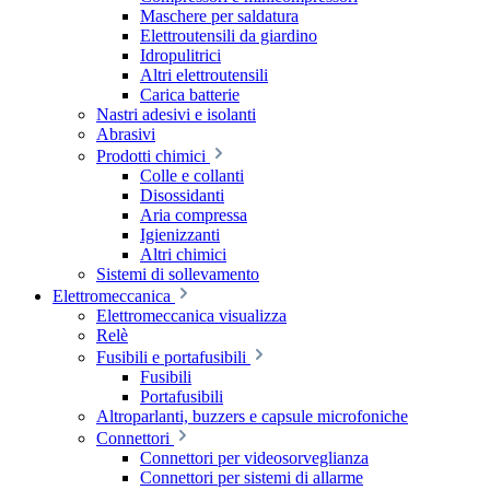
Maschere per saldatura
Elettroutensili da giardino
Idropulitrici
Altri elettroutensili
Carica batterie
Nastri adesivi e isolanti
Abrasivi
Prodotti chimici
Colle e collanti
Disossidanti
Aria compressa
Igienizzanti
Altri chimici
Sistemi di sollevamento
Elettromeccanica
Elettromeccanica visualizza
Relè
Fusibili e portafusibili
Fusibili
Portafusibili
Altroparlanti, buzzers e capsule microfoniche
Connettori
Connettori per videosorveglianza
Connettori per sistemi di allarme