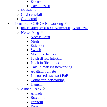
Estensori
Cavi intestati
Modulatori
Cavi coassiali
Connettori
Informatica, SOHO e Networking
Informatica, SOHO e Networking visualizza
Networking
Access Point
Mesh
Extender
Switch
Modem e Router
Patch di rete intestati
Patch in fibra ottica
Cavi in matassa networking
Adattatori di rete
Iniettori ed estensori PoE
Connettori networking
Utensili
Armadi Rack
Armadi
Box a muro
Pannelli
Ripiani