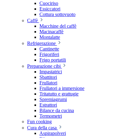
Cuociriso
Essiccatori
Cottura sottovuoto
Caffè
Macchine del caffè
Macinacaffè
Montalatte
Refrigerazione
Cantinette
Frigoriferi
Frigo portatili
Preparazione cibi
Impastatrici
Sbattitori
Frullatori
Frullatori a immersione
Tritatutto e grattugie
Spremiagrumi
Estrattori
Bilance da cucina
Termometri
Fun cooking
Cura della casa
Aspirapolveri