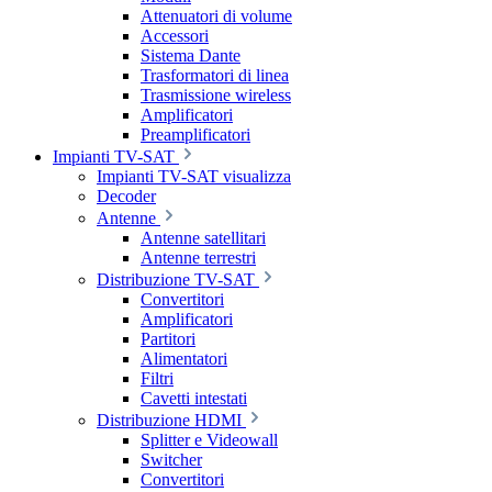
Attenuatori di volume
Accessori
Sistema Dante
Trasformatori di linea
Trasmissione wireless
Amplificatori
Preamplificatori
Impianti TV-SAT
Impianti TV-SAT visualizza
Decoder
Antenne
Antenne satellitari
Antenne terrestri
Distribuzione TV-SAT
Convertitori
Amplificatori
Partitori
Alimentatori
Filtri
Cavetti intestati
Distribuzione HDMI
Splitter e Videowall
Switcher
Convertitori