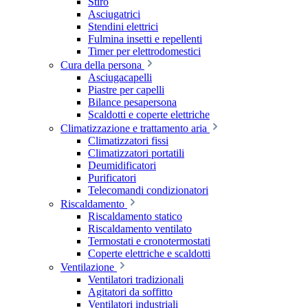
Stiro
Asciugatrici
Stendini elettrici
Fulmina insetti e repellenti
Timer per elettrodomestici
Cura della persona
Asciugacapelli
Piastre per capelli
Bilance pesapersona
Scaldotti e coperte elettriche
Climatizzazione e trattamento aria
Climatizzatori fissi
Climatizzatori portatili
Deumidificatori
Purificatori
Telecomandi condizionatori
Riscaldamento
Riscaldamento statico
Riscaldamento ventilato
Termostati e cronotermostati
Coperte elettriche e scaldotti
Ventilazione
Ventilatori tradizionali
Agitatori da soffitto
Ventilatori industriali