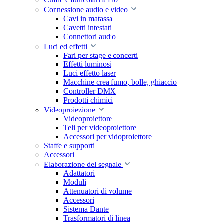
Connessione audio e video
Cavi in matassa
Cavetti intestati
Connettori audio
Luci ed effetti
Fari per stage e concerti
Effetti luminosi
Luci effetto laser
Macchine crea fumo, bolle, ghiaccio
Controller DMX
Prodotti chimici
Videoproiezione
Videoproiettore
Teli per videoproiettore
Accessori per vidoproiettore
Staffe e supporti
Accessori
Elaborazione del segnale
Adattatori
Moduli
Attenuatori di volume
Accessori
Sistema Dante
Trasformatori di linea