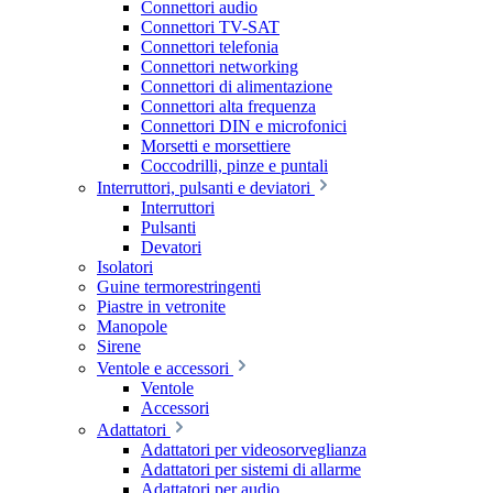
Connettori audio
Connettori TV-SAT
Connettori telefonia
Connettori networking
Connettori di alimentazione
Connettori alta frequenza
Connettori DIN e microfonici
Morsetti e morsettiere
Coccodrilli, pinze e puntali
Interruttori, pulsanti e deviatori
Interruttori
Pulsanti
Devatori
Isolatori
Guine termorestringenti
Piastre in vetronite
Manopole
Sirene
Ventole e accessori
Ventole
Accessori
Adattatori
Adattatori per videosorveglianza
Adattatori per sistemi di allarme
Adattatori per audio