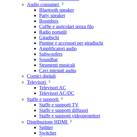
Audio consumer
Bluetooth speaker
Party speaker
Boombox
Cuffie e auricolari senza filo
Radio portatili
Giradischi
Puntine e accessori per giradischi
Amplificatori audio
Subwoofers
Soundbar
Strumenti musicali
Cavi intestati audio
Cornici digitali
Televisori
Televisori AC
Televisori AC/DC
Staffe e supporti
Staffe e supporti TV
Staffe e supporti diffusori
Staffe e supporti videoproiettori
Distribuzione HDMI
Splitter
Switcher