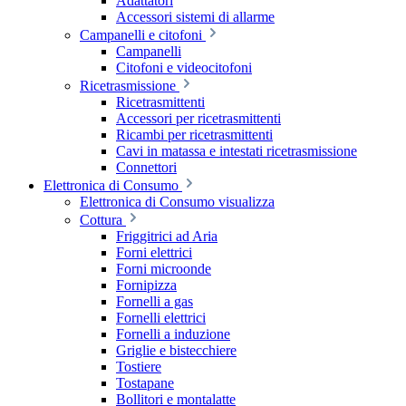
Adattatori
Accessori sistemi di allarme
Campanelli e citofoni
Campanelli
Citofoni e videocitofoni
Ricetrasmissione
Ricetrasmittenti
Accessori per ricetrasmittenti
Ricambi per ricetrasmittenti
Cavi in matassa e intestati ricetrasmissione
Connettori
Elettronica di Consumo
Elettronica di Consumo visualizza
Cottura
Friggitrici ad Aria
Forni elettrici
Forni microonde
Fornipizza
Fornelli a gas
Fornelli elettrici
Fornelli a induzione
Griglie e bistecchiere
Tostiere
Tostapane
Bollitori e montalatte