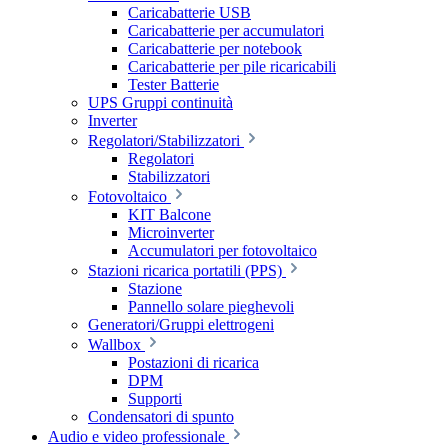
Caricabatterie USB
Caricabatterie per accumulatori
Caricabatterie per notebook
Caricabatterie per pile ricaricabili
Tester Batterie
UPS Gruppi continuità
Inverter
Regolatori/Stabilizzatori
Regolatori
Stabilizzatori
Fotovoltaico
KIT Balcone
Microinverter
Accumulatori per fotovoltaico
Stazioni ricarica portatili (PPS)
Stazione
Pannello solare pieghevoli
Generatori/Gruppi elettrogeni
Wallbox
Postazioni di ricarica
DPM
Supporti
Condensatori di spunto
Audio e video professionale