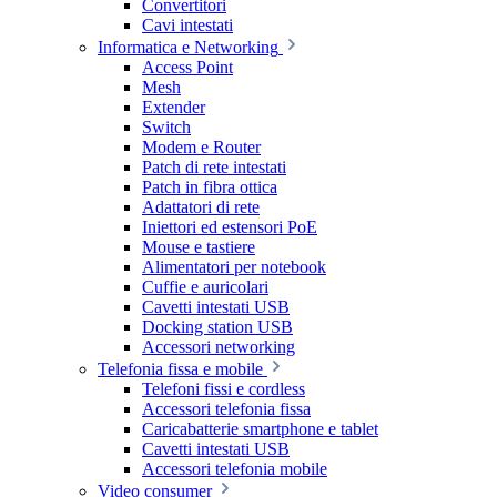
Convertitori
Cavi intestati
Informatica e Networking
Access Point
Mesh
Extender
Switch
Modem e Router
Patch di rete intestati
Patch in fibra ottica
Adattatori di rete
Iniettori ed estensori PoE
Mouse e tastiere
Alimentatori per notebook
Cuffie e auricolari
Cavetti intestati USB
Docking station USB
Accessori networking
Telefonia fissa e mobile
Telefoni fissi e cordless
Accessori telefonia fissa
Caricabatterie smartphone e tablet
Cavetti intestati USB
Accessori telefonia mobile
Video consumer