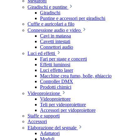
Megafoni
Giradischi e puntine
Giradischi
Puntine e accessori per giradischi
Cuffie e auricolari a filo
Connessione audio e video
Cavi in matassa
Cavetti intestati
Connettori audio
Luci ed effetti
Fari per stage e concerti
Effetti luminosi
Luci effetto laser
Macchine crea fumo, bolle, ghiaccio
Controller DMX
Prodotti chimici
Videoproiezione
Videoproiettore
Teli per videoproiettore
Accessori per vidoproiettore
Staffe e supporti
Accessori
Elaborazione del segnale
Adattatori
Moduli