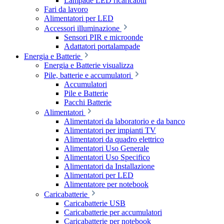
Lampade LED ricaricabili
Fari da lavoro
Alimentatori per LED
Accessori illuminazione
Sensori PIR e microonde
Adattatori portalampade
Energia e Batterie
Energia e Batterie visualizza
Pile, batterie e accumulatori
Accumulatori
Pile e Batterie
Pacchi Batterie
Alimentatori
Alimentatori da laboratorio e da banco
Alimentatori per impianti TV
Alimentatori da quadro elettrico
Alimentatori Uso Generale
Alimentatori Uso Specifico
Alimentatori da Installazione
Alimentatori per LED
Alimentatore per notebook
Caricabatterie
Caricabatterie USB
Caricabatterie per accumulatori
Caricabatterie per notebook