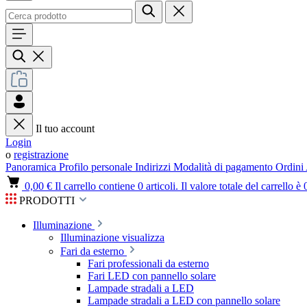
Il tuo account
Login
o
registrazione
Panoramica
Profilo personale
Indirizzi
Modalità di pagamento
Ordini
0,00 €
Il carrello contiene 0 articoli. Il valore totale del carrello è 
PRODOTTI
Illuminazione
Illuminazione visualizza
Fari da esterno
Fari professionali da esterno
Fari LED con pannello solare
Lampade stradali a LED
Lampade stradali a LED con pannello solare