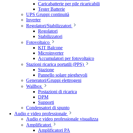
Caricabatterie per pile ricaricabili
Tester Batterie
UPS Gruppi continuità
Inverter
Regolatori/Stabilizzatori
Regolatori
Stabilizzatori
Fotovoltaico
KIT Balcone
Microinverter
Accumulatori per fotovoltaico
Stazioni ricarica portatili (PPS)
Stazione
Pannello solare pieghevoli
Generatori/Gruppi elettrogeni
Wallbox
Postazioni di ricarica
DPM
Supporti
Condensatori di spunto
Audio e video professionale
Audio e video professionale visualizza
Amplificatori
Amplificatori PA