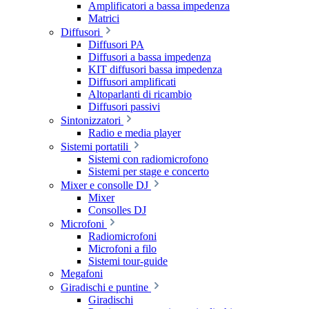
Amplificatori a bassa impedenza
Matrici
Diffusori
Diffusori PA
Diffusori a bassa impedenza
KIT diffusori bassa impedenza
Diffusori amplificati
Altoparlanti di ricambio
Diffusori passivi
Sintonizzatori
Radio e media player
Sistemi portatili
Sistemi con radiomicrofono
Sistemi per stage e concerto
Mixer e consolle DJ
Mixer
Consolles DJ
Microfoni
Radiomicrofoni
Microfoni a filo
Sistemi tour-guide
Megafoni
Giradischi e puntine
Giradischi