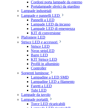
Cordoni porta lampade da esterno
Portalampade sferici da giardino
Lampade industriali
Lampade e pannelli LED
Pannelli a LED
Lampade LED da incasso
Lampade LED di emergenza
KIT di conversione
Plafoniere LED
Strisce LED e accessori
Strisce LED
Neon stripLED
Barre LED
KIT Strisce LED
Profili in alluminio
Controller
Sorgenti luminose
Lampadine a LED SMD
Lampadine LED a filamento
Faretti a LED
Tubi LED
Lampade da tavolo
Lampade portatili
Torce LED ricaricabili