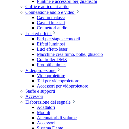
Puntine e accessori per giradischi
Cuffie e auricolari a filo
Connessione audio e video
Cavi in matassa
Cavetti intestati
Connettori audio
Luci ed effetti
Fari per stage e concerti
Effetti luminosi
Luci effetto laser
Macchine crea fumo, bolle, ghiaccio
Controller DMX
Prodotti chimici
Videoproiezione
Videoproiettore
Teli per videoproiettore
Accessori per vidoproiettore
Staffe e supporti
Accessori
Elaborazione del segnale
Adattatori
Moduli
Attenuatori di volume
Accessori
Sistema Dante