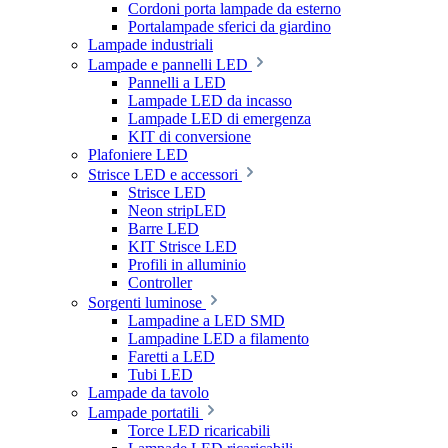
Cordoni porta lampade da esterno
Portalampade sferici da giardino
Lampade industriali
Lampade e pannelli LED
Pannelli a LED
Lampade LED da incasso
Lampade LED di emergenza
KIT di conversione
Plafoniere LED
Strisce LED e accessori
Strisce LED
Neon stripLED
Barre LED
KIT Strisce LED
Profili in alluminio
Controller
Sorgenti luminose
Lampadine a LED SMD
Lampadine LED a filamento
Faretti a LED
Tubi LED
Lampade da tavolo
Lampade portatili
Torce LED ricaricabili