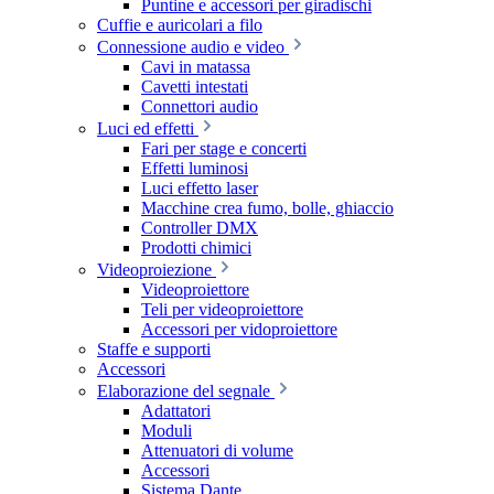
Puntine e accessori per giradischi
Cuffie e auricolari a filo
Connessione audio e video
Cavi in matassa
Cavetti intestati
Connettori audio
Luci ed effetti
Fari per stage e concerti
Effetti luminosi
Luci effetto laser
Macchine crea fumo, bolle, ghiaccio
Controller DMX
Prodotti chimici
Videoproiezione
Videoproiettore
Teli per videoproiettore
Accessori per vidoproiettore
Staffe e supporti
Accessori
Elaborazione del segnale
Adattatori
Moduli
Attenuatori di volume
Accessori
Sistema Dante