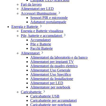
Lampade LED ricaricabili
Fari da lavoro
Alimentatori per LED
Accessori illuminazione
Sensori PIR e microonde
Adattatori portalampade
Energia e Batterie
Energia e Batterie visualizza
Pile, batterie e accumulatori
Accumulatori
Pile e Batterie
Pacchi Batterie
Alimentatori
Alimentatori da laboratorio e da banco
Alimentatori per impianti TV
Alimentatori da quadro elettrico
Alimentatori Uso Generale
Alimentatori Uso Specifico
Alimentatori da Installazione
Alimentatori per LED
Alimentatore per notebook
Caricabatterie
Caricabatterie USB
Caricabatterie per accumulatori
Caricabatterie per notebook