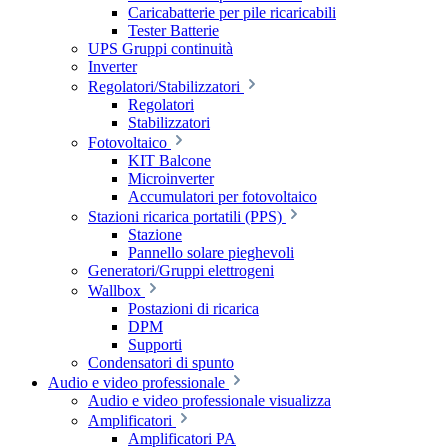
Caricabatterie per pile ricaricabili
Tester Batterie
UPS Gruppi continuità
Inverter
Regolatori/Stabilizzatori
Regolatori
Stabilizzatori
Fotovoltaico
KIT Balcone
Microinverter
Accumulatori per fotovoltaico
Stazioni ricarica portatili (PPS)
Stazione
Pannello solare pieghevoli
Generatori/Gruppi elettrogeni
Wallbox
Postazioni di ricarica
DPM
Supporti
Condensatori di spunto
Audio e video professionale
Audio e video professionale visualizza
Amplificatori
Amplificatori PA