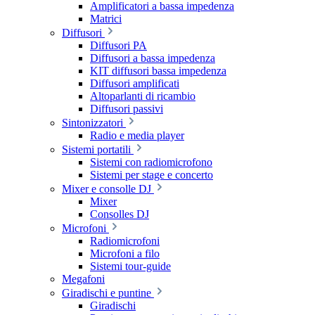
Amplificatori a bassa impedenza
Matrici
Diffusori
Diffusori PA
Diffusori a bassa impedenza
KIT diffusori bassa impedenza
Diffusori amplificati
Altoparlanti di ricambio
Diffusori passivi
Sintonizzatori
Radio e media player
Sistemi portatili
Sistemi con radiomicrofono
Sistemi per stage e concerto
Mixer e consolle DJ
Mixer
Consolles DJ
Microfoni
Radiomicrofoni
Microfoni a filo
Sistemi tour-guide
Megafoni
Giradischi e puntine
Giradischi