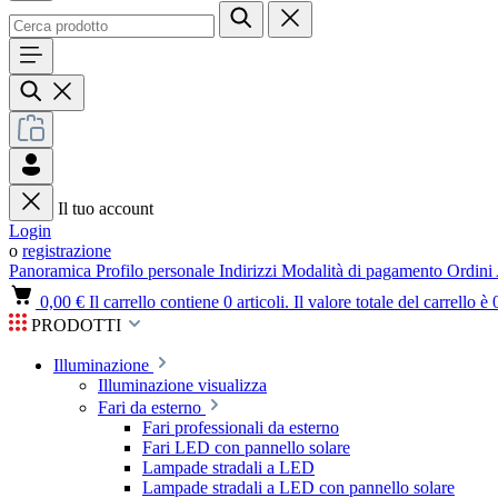
Il tuo account
Login
o
registrazione
Panoramica
Profilo personale
Indirizzi
Modalità di pagamento
Ordini
0,00 €
Il carrello contiene 0 articoli. Il valore totale del carrello è 
PRODOTTI
Illuminazione
Illuminazione visualizza
Fari da esterno
Fari professionali da esterno
Fari LED con pannello solare
Lampade stradali a LED
Lampade stradali a LED con pannello solare