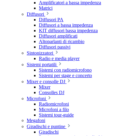
Amplificatori a bassa impedenza
Matrici
Diffusori
Diffusori PA
Diffusori a bassa impedenza
KIT diffusori bassa impedenza
Diffusori amplificati
Altoparlanti di ricambio
Diffusori passivi
Sintonizzatori
Radio e media player
Sistemi portatili
Sistemi con radiomicrofono
Sistemi per stage e concerto
Mixer e consolle DJ
Mixer
Consolles DJ
Microfoni
Radiomicrofoni
Microfoni a filo
Sistemi tour-guide
Megafoni
Giradischi e puntine
Giradischi