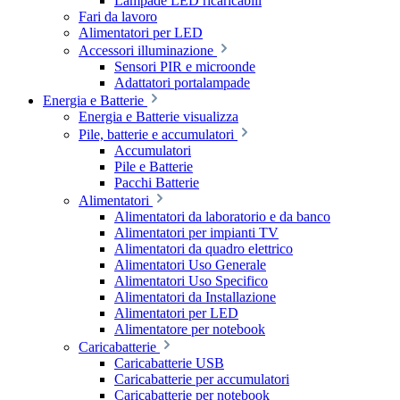
Lampade LED ricaricabili
Fari da lavoro
Alimentatori per LED
Accessori illuminazione
Sensori PIR e microonde
Adattatori portalampade
Energia e Batterie
Energia e Batterie visualizza
Pile, batterie e accumulatori
Accumulatori
Pile e Batterie
Pacchi Batterie
Alimentatori
Alimentatori da laboratorio e da banco
Alimentatori per impianti TV
Alimentatori da quadro elettrico
Alimentatori Uso Generale
Alimentatori Uso Specifico
Alimentatori da Installazione
Alimentatori per LED
Alimentatore per notebook
Caricabatterie
Caricabatterie USB
Caricabatterie per accumulatori
Caricabatterie per notebook