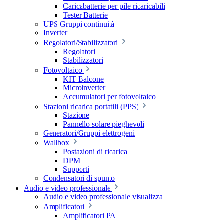
Caricabatterie per pile ricaricabili
Tester Batterie
UPS Gruppi continuità
Inverter
Regolatori/Stabilizzatori
Regolatori
Stabilizzatori
Fotovoltaico
KIT Balcone
Microinverter
Accumulatori per fotovoltaico
Stazioni ricarica portatili (PPS)
Stazione
Pannello solare pieghevoli
Generatori/Gruppi elettrogeni
Wallbox
Postazioni di ricarica
DPM
Supporti
Condensatori di spunto
Audio e video professionale
Audio e video professionale visualizza
Amplificatori
Amplificatori PA