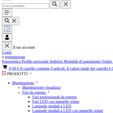
Il tuo account
Login
o
registrazione
Panoramica
Profilo personale
Indirizzi
Modalità di pagamento
Ordini
0,00 €
Il carrello contiene 0 articoli. Il valore totale del carrello è 
PRODOTTI
Illuminazione
Illuminazione visualizza
Fari da esterno
Fari professionali da esterno
Fari LED con pannello solare
Lampade stradali a LED
Lampade stradali a LED con pannello solare