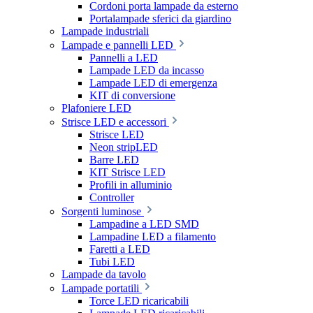
Cordoni porta lampade da esterno
Portalampade sferici da giardino
Lampade industriali
Lampade e pannelli LED
Pannelli a LED
Lampade LED da incasso
Lampade LED di emergenza
KIT di conversione
Plafoniere LED
Strisce LED e accessori
Strisce LED
Neon stripLED
Barre LED
KIT Strisce LED
Profili in alluminio
Controller
Sorgenti luminose
Lampadine a LED SMD
Lampadine LED a filamento
Faretti a LED
Tubi LED
Lampade da tavolo
Lampade portatili
Torce LED ricaricabili