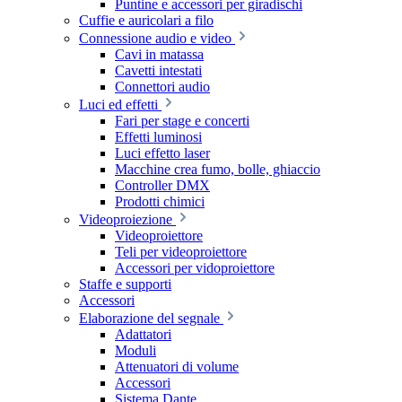
Puntine e accessori per giradischi
Cuffie e auricolari a filo
Connessione audio e video
Cavi in matassa
Cavetti intestati
Connettori audio
Luci ed effetti
Fari per stage e concerti
Effetti luminosi
Luci effetto laser
Macchine crea fumo, bolle, ghiaccio
Controller DMX
Prodotti chimici
Videoproiezione
Videoproiettore
Teli per videoproiettore
Accessori per vidoproiettore
Staffe e supporti
Accessori
Elaborazione del segnale
Adattatori
Moduli
Attenuatori di volume
Accessori
Sistema Dante