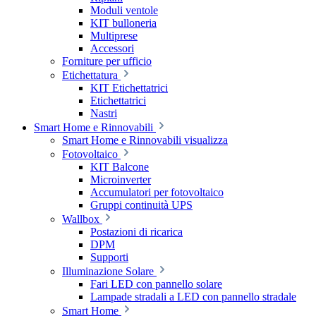
Moduli ventole
KIT bulloneria
Multiprese
Accessori
Forniture per ufficio
Etichettatura
KIT Etichettatrici
Etichettatrici
Nastri
Smart Home e Rinnovabili
Smart Home e Rinnovabili visualizza
Fotovoltaico
KIT Balcone
Microinverter
Accumulatori per fotovoltaico
Gruppi continuità UPS
Wallbox
Postazioni di ricarica
DPM
Supporti
Illuminazione Solare
Fari LED con pannello solare
Lampade stradali a LED con pannello stradale
Smart Home