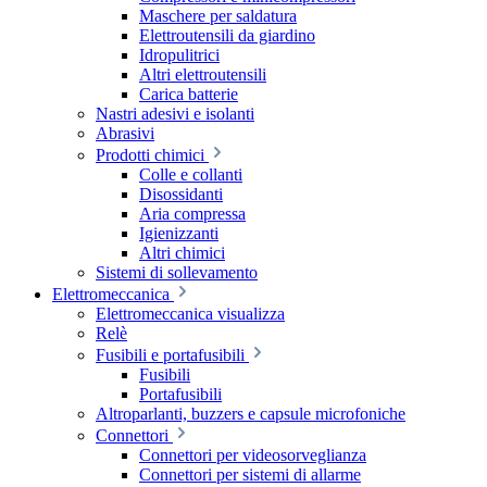
Maschere per saldatura
Elettroutensili da giardino
Idropulitrici
Altri elettroutensili
Carica batterie
Nastri adesivi e isolanti
Abrasivi
Prodotti chimici
Colle e collanti
Disossidanti
Aria compressa
Igienizzanti
Altri chimici
Sistemi di sollevamento
Elettromeccanica
Elettromeccanica visualizza
Relè
Fusibili e portafusibili
Fusibili
Portafusibili
Altroparlanti, buzzers e capsule microfoniche
Connettori
Connettori per videosorveglianza
Connettori per sistemi di allarme