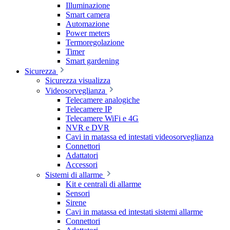
Illuminazione
Smart camera
Automazione
Power meters
Termoregolazione
Timer
Smart gardening
Sicurezza
Sicurezza visualizza
Videosorveglianza
Telecamere analogiche
Telecamere IP
Telecamere WiFi e 4G
NVR e DVR
Cavi in matassa ed intestati videosorveglianza
Connettori
Adattatori
Accessori
Sistemi di allarme
Kit e centrali di allarme
Sensori
Sirene
Cavi in matassa ed intestati sistemi allarme
Connettori