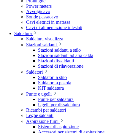
Prolunghe
Power meters
Avvolgicavo
Sonde passacavo
Cavi elettrici in matassa
Cavi di alimentazione intestati
Saldatura
Saldatura visualizza
Stazioni saldanti
Stazioni saldanti a stilo
Stazioni saldanti ad aria calda
Stazioni dissaldanti
Stazioni di rilavorazione
Saldatori
Saldatori a stilo
Saldatori a pistola
KIT saldatura
Punte e ugelli
Punte per saldatura
Ugelli per dissaldatura
Ricambi per saldatori
Leghe saldanti
Aspirazione fumi
Sistemi di aspirazione
Accessori per sistemi di aspirazione