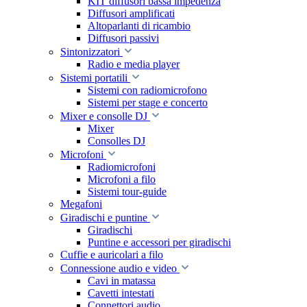
KIT diffusori bassa impedenza
Diffusori amplificati
Altoparlanti di ricambio
Diffusori passivi
Sintonizzatori
Radio e media player
Sistemi portatili
Sistemi con radiomicrofono
Sistemi per stage e concerto
Mixer e consolle DJ
Mixer
Consolles DJ
Microfoni
Radiomicrofoni
Microfoni a filo
Sistemi tour-guide
Megafoni
Giradischi e puntine
Giradischi
Puntine e accessori per giradischi
Cuffie e auricolari a filo
Connessione audio e video
Cavi in matassa
Cavetti intestati
Connettori audio