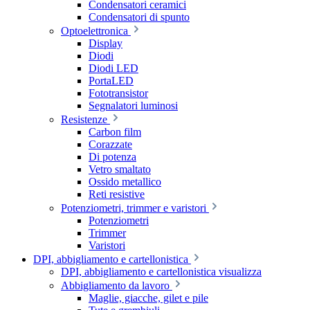
Condensatori ceramici
Condensatori di spunto
Optoelettronica
Display
Diodi
Diodi LED
PortaLED
Fototransistor
Segnalatori luminosi
Resistenze
Carbon film
Corazzate
Di potenza
Vetro smaltato
Ossido metallico
Reti resistive
Potenziometri, trimmer e varistori
Potenziometri
Trimmer
Varistori
DPI, abbigliamento e cartellonistica
DPI, abbigliamento e cartellonistica visualizza
Abbigliamento da lavoro
Maglie, giacche, gilet e pile