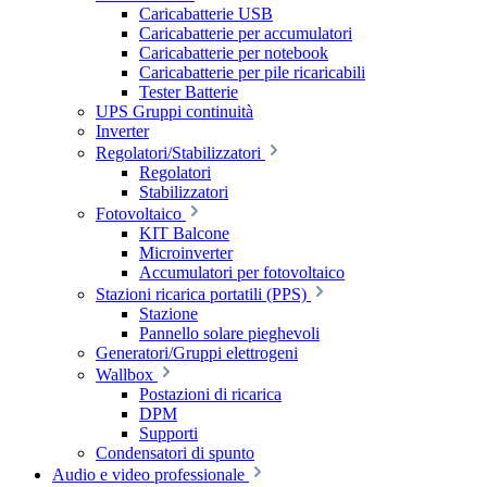
Caricabatterie USB
Caricabatterie per accumulatori
Caricabatterie per notebook
Caricabatterie per pile ricaricabili
Tester Batterie
UPS Gruppi continuità
Inverter
Regolatori/Stabilizzatori
Regolatori
Stabilizzatori
Fotovoltaico
KIT Balcone
Microinverter
Accumulatori per fotovoltaico
Stazioni ricarica portatili (PPS)
Stazione
Pannello solare pieghevoli
Generatori/Gruppi elettrogeni
Wallbox
Postazioni di ricarica
DPM
Supporti
Condensatori di spunto
Audio e video professionale