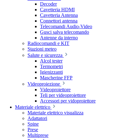
Decoder
Cavetteria HDMI
Cavetteria Antenna
Connettori antenna
Telecomandi Audio-Video
Gusci salva telecomando
Antenne da interno
Radiocomandi e KIT
Stazioni meteo
Salute e sicurezza
Alcol tester
Termometri
Igienizzanti
Mascherine FFP
Videoproiezione
Videoproiettore
Teli per videoproiettore
Accessori per vidoproiettore
Materiale elettrico
Materiale elettrico visualizza
Adattatori
Spine
Prese
Multiprese