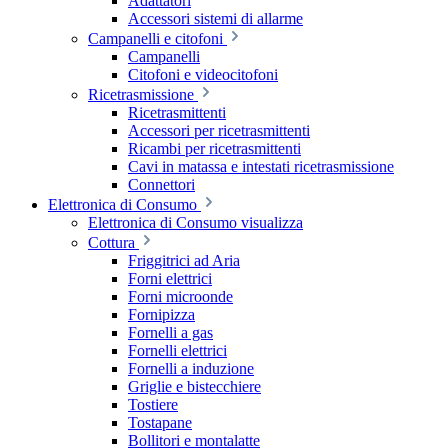
Adattatori
Accessori sistemi di allarme
Campanelli e citofoni
Campanelli
Citofoni e videocitofoni
Ricetrasmissione
Ricetrasmittenti
Accessori per ricetrasmittenti
Ricambi per ricetrasmittenti
Cavi in matassa e intestati ricetrasmissione
Connettori
Elettronica di Consumo
Elettronica di Consumo visualizza
Cottura
Friggitrici ad Aria
Forni elettrici
Forni microonde
Fornipizza
Fornelli a gas
Fornelli elettrici
Fornelli a induzione
Griglie e bistecchiere
Tostiere
Tostapane
Bollitori e montalatte