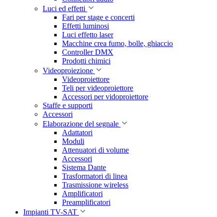
Luci ed effetti
Fari per stage e concerti
Effetti luminosi
Luci effetto laser
Macchine crea fumo, bolle, ghiaccio
Controller DMX
Prodotti chimici
Videoproiezione
Videoproiettore
Teli per videoproiettore
Accessori per vidoproiettore
Staffe e supporti
Accessori
Elaborazione del segnale
Adattatori
Moduli
Attenuatori di volume
Accessori
Sistema Dante
Trasformatori di linea
Trasmissione wireless
Amplificatori
Preamplificatori
Impianti TV-SAT