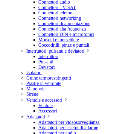
Connettori audio
Connettori TV-SAT
Connettori telefonia
Connettori networking
Connettori di alimentazione
Connettori alta frequenza
Connettori DIN e microfonici
Morsetti e morsettiere
Coccodrilli, pinze e puntali
Interruttori, pulsanti e deviatori
Interruttori
Pulsanti
Devatori
Isolatori
Guine termorestringenti
Piastre in vetronite
Manopole
Sirene
Ventole e accessori
Ventole
Accessori
Adattatori
Adattatori per videosorveglianza
Adattatori per sistemi di allarme
Adattatori per audio