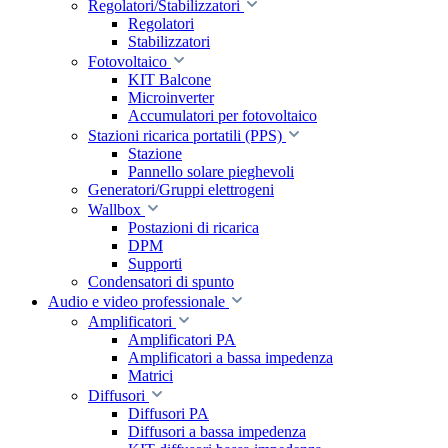
Regolatori/Stabilizzatori
Regolatori
Stabilizzatori
Fotovoltaico
KIT Balcone
Microinverter
Accumulatori per fotovoltaico
Stazioni ricarica portatili (PPS)
Stazione
Pannello solare pieghevoli
Generatori/Gruppi elettrogeni
Wallbox
Postazioni di ricarica
DPM
Supporti
Condensatori di spunto
Audio e video professionale
Amplificatori
Amplificatori PA
Amplificatori a bassa impedenza
Matrici
Diffusori
Diffusori PA
Diffusori a bassa impedenza