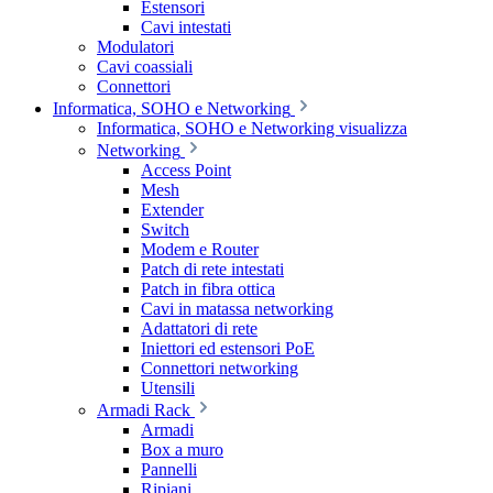
Estensori
Cavi intestati
Modulatori
Cavi coassiali
Connettori
Informatica, SOHO e Networking
Informatica, SOHO e Networking visualizza
Networking
Access Point
Mesh
Extender
Switch
Modem e Router
Patch di rete intestati
Patch in fibra ottica
Cavi in matassa networking
Adattatori di rete
Iniettori ed estensori PoE
Connettori networking
Utensili
Armadi Rack
Armadi
Box a muro
Pannelli
Ripiani