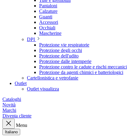
Tute e grembiuli
Pantaloni
Calzature
Guanti
Accessori
Occhiali
Mascherine
DPI
Protezione vie respiratorie
Protezione degli occhi
Protezione dell'udito
Protezione dalle intemperie
Protezione contro le cadute e rischi meccanici
Protezione da agenti chimici e batteriologici
Cartellonistica e vetrofanie
Outlet
Outlet visualizza
Cataloghi
Novità
Marchi
Diventa cliente
Menu
Italiano