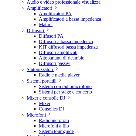
Audio e video professionale visualizza
Amplificatori
Amplificatori PA
Amplificatori a bassa impedenza
Matrici
Diffusori
Diffusori PA
Diffusori a bassa impedenza
KIT diffusori bassa impedenza
Diffusori amplificati
Altoparlanti di ricambio
Diffusori passivi
Sintonizzatori
Radio e media player
Sistemi portatili
Sistemi con radiomicrofono
Sistemi per stage e concerto
Mixer e consolle DJ
Mixer
Consolles DJ
Microfoni
Radiomicrofoni
Microfoni a filo
Sistemi tour-guide