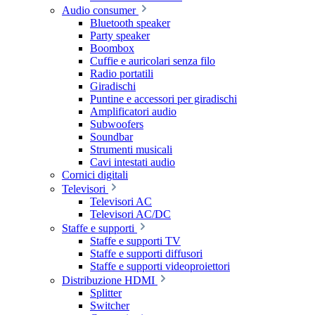
Audio consumer
Bluetooth speaker
Party speaker
Boombox
Cuffie e auricolari senza filo
Radio portatili
Giradischi
Puntine e accessori per giradischi
Amplificatori audio
Subwoofers
Soundbar
Strumenti musicali
Cavi intestati audio
Cornici digitali
Televisori
Televisori AC
Televisori AC/DC
Staffe e supporti
Staffe e supporti TV
Staffe e supporti diffusori
Staffe e supporti videoproiettori
Distribuzione HDMI
Splitter
Switcher