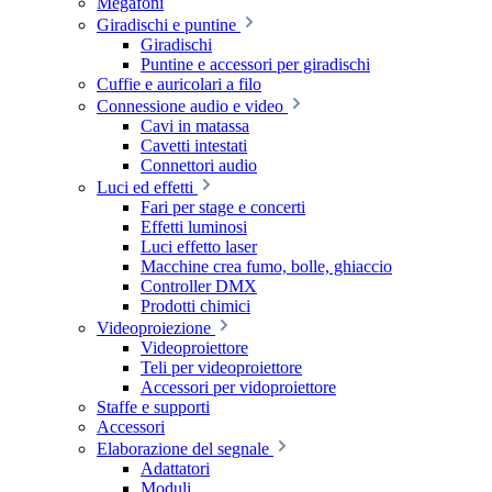
Megafoni
Giradischi e puntine
Giradischi
Puntine e accessori per giradischi
Cuffie e auricolari a filo
Connessione audio e video
Cavi in matassa
Cavetti intestati
Connettori audio
Luci ed effetti
Fari per stage e concerti
Effetti luminosi
Luci effetto laser
Macchine crea fumo, bolle, ghiaccio
Controller DMX
Prodotti chimici
Videoproiezione
Videoproiettore
Teli per videoproiettore
Accessori per vidoproiettore
Staffe e supporti
Accessori
Elaborazione del segnale
Adattatori
Moduli