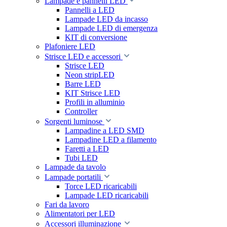
Lampade e pannelli LED
Pannelli a LED
Lampade LED da incasso
Lampade LED di emergenza
KIT di conversione
Plafoniere LED
Strisce LED e accessori
Strisce LED
Neon stripLED
Barre LED
KIT Strisce LED
Profili in alluminio
Controller
Sorgenti luminose
Lampadine a LED SMD
Lampadine LED a filamento
Faretti a LED
Tubi LED
Lampade da tavolo
Lampade portatili
Torce LED ricaricabili
Lampade LED ricaricabili
Fari da lavoro
Alimentatori per LED
Accessori illuminazione