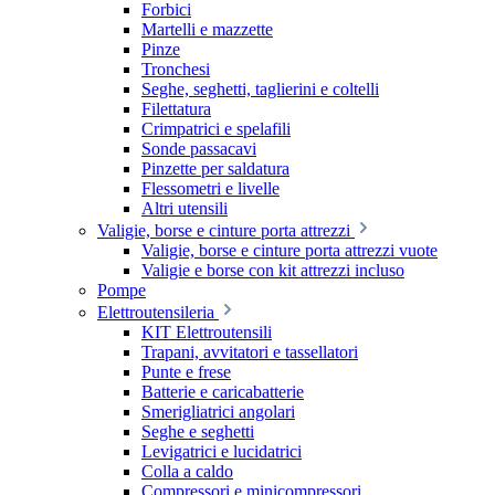
Forbici
Martelli e mazzette
Pinze
Tronchesi
Seghe, seghetti, taglierini e coltelli
Filettatura
Crimpatrici e spelafili
Sonde passacavi
Pinzette per saldatura
Flessometri e livelle
Altri utensili
Valigie, borse e cinture porta attrezzi
Valigie, borse e cinture porta attrezzi vuote
Valigie e borse con kit attrezzi incluso
Pompe
Elettroutensileria
KIT Elettroutensili
Trapani, avvitatori e tassellatori
Punte e frese
Batterie e caricabatterie
Smerigliatrici angolari
Seghe e seghetti
Levigatrici e lucidatrici
Colla a caldo
Compressori e minicompressori