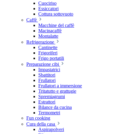
Cuociriso
Essiccatori
Cottura sottovuoto
Caffè
Macchine del caffè
Macinacaffè
Montalatte
Refrigerazione
Cantinette
Frigoriferi
Frigo portatili
Preparazione cibi
Impastatrici
Sbattitori
Frullatori
Frullatori a immersione
Tritatutto e grattugie
Spremiagrumi
Estrattori
Bilance da cucina
Termometri
Fun cooking
Cura della casa
Aspirapolveri