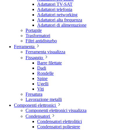
Adattatori TV-SAT
Adattatori telefonia
Adattatori networking
Adattatori alta frequenza
Adattatori di alimentazione
Portapile
Trasformatori
Filtri antidisturbo
Ferramenta
Ferramenta visualizza
Fissaggio
Barre filettate
Dadi
Rondelle
Spine
Ugelli
Viti
Fresatura
Lavorazione metalli
Componenti elettronici
Componenti elettronici visualizza
Condensatori
Condensatori elettrolitici
Condensatori poliestere