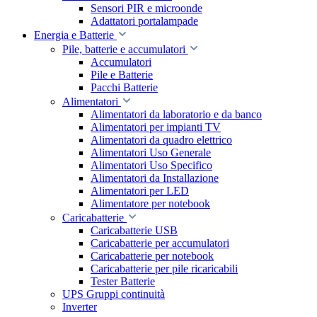
Sensori PIR e microonde
Adattatori portalampade
Energia e Batterie
Pile, batterie e accumulatori
Accumulatori
Pile e Batterie
Pacchi Batterie
Alimentatori
Alimentatori da laboratorio e da banco
Alimentatori per impianti TV
Alimentatori da quadro elettrico
Alimentatori Uso Generale
Alimentatori Uso Specifico
Alimentatori da Installazione
Alimentatori per LED
Alimentatore per notebook
Caricabatterie
Caricabatterie USB
Caricabatterie per accumulatori
Caricabatterie per notebook
Caricabatterie per pile ricaricabili
Tester Batterie
UPS Gruppi continuità
Inverter