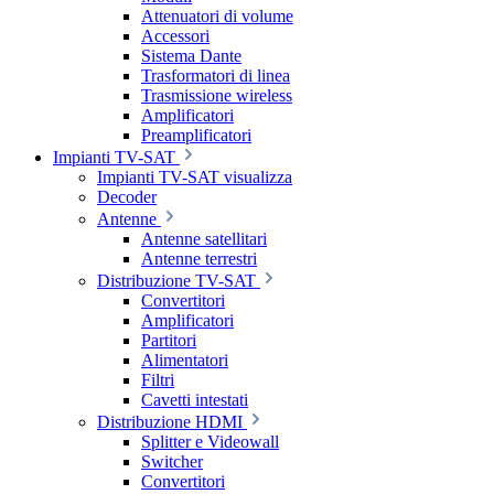
Attenuatori di volume
Accessori
Sistema Dante
Trasformatori di linea
Trasmissione wireless
Amplificatori
Preamplificatori
Impianti TV-SAT
Impianti TV-SAT visualizza
Decoder
Antenne
Antenne satellitari
Antenne terrestri
Distribuzione TV-SAT
Convertitori
Amplificatori
Partitori
Alimentatori
Filtri
Cavetti intestati
Distribuzione HDMI
Splitter e Videowall
Switcher
Convertitori