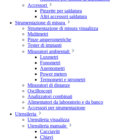
Accessori
Pinzette per saldatura
Altri accessori saldatura
Strumentazione di misura
Strumentazione di misura visualizza
Multimetri
Pinze amperometriche
Tester di impianti
Misuratori ambientali
Luxmetri
Fonometri
Anemometri
Power meters
Termometri e igrometri
Misuratori di distanze
Oscilloscopi
Analizzatori combinati
Alimentatori da laboratorio e da banco
Accessori per strumentazione
Utensileria
Utensileria visualizza
Utensileria manuale
Cacciaviti
Chiavi