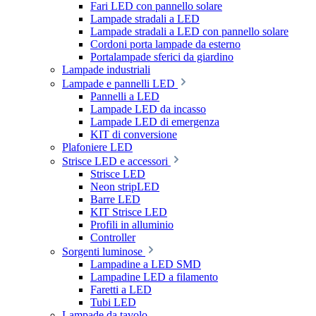
Fari LED con pannello solare
Lampade stradali a LED
Lampade stradali a LED con pannello solare
Cordoni porta lampade da esterno
Portalampade sferici da giardino
Lampade industriali
Lampade e pannelli LED
Pannelli a LED
Lampade LED da incasso
Lampade LED di emergenza
KIT di conversione
Plafoniere LED
Strisce LED e accessori
Strisce LED
Neon stripLED
Barre LED
KIT Strisce LED
Profili in alluminio
Controller
Sorgenti luminose
Lampadine a LED SMD
Lampadine LED a filamento
Faretti a LED
Tubi LED
Lampade da tavolo