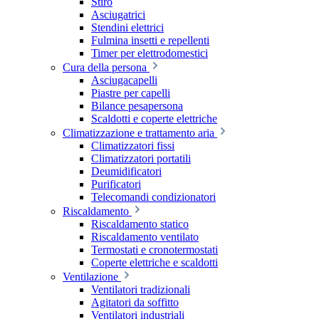
Stiro
Asciugatrici
Stendini elettrici
Fulmina insetti e repellenti
Timer per elettrodomestici
Cura della persona
Asciugacapelli
Piastre per capelli
Bilance pesapersona
Scaldotti e coperte elettriche
Climatizzazione e trattamento aria
Climatizzatori fissi
Climatizzatori portatili
Deumidificatori
Purificatori
Telecomandi condizionatori
Riscaldamento
Riscaldamento statico
Riscaldamento ventilato
Termostati e cronotermostati
Coperte elettriche e scaldotti
Ventilazione
Ventilatori tradizionali
Agitatori da soffitto
Ventilatori industriali