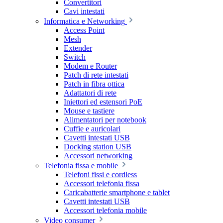
Convertitori
Cavi intestati
Informatica e Networking
Access Point
Mesh
Extender
Switch
Modem e Router
Patch di rete intestati
Patch in fibra ottica
Adattatori di rete
Iniettori ed estensori PoE
Mouse e tastiere
Alimentatori per notebook
Cuffie e auricolari
Cavetti intestati USB
Docking station USB
Accessori networking
Telefonia fissa e mobile
Telefoni fissi e cordless
Accessori telefonia fissa
Caricabatterie smartphone e tablet
Cavetti intestati USB
Accessori telefonia mobile
Video consumer