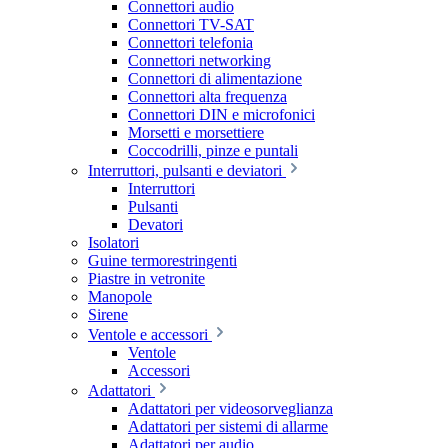
Connettori audio
Connettori TV-SAT
Connettori telefonia
Connettori networking
Connettori di alimentazione
Connettori alta frequenza
Connettori DIN e microfonici
Morsetti e morsettiere
Coccodrilli, pinze e puntali
Interruttori, pulsanti e deviatori
Interruttori
Pulsanti
Devatori
Isolatori
Guine termorestringenti
Piastre in vetronite
Manopole
Sirene
Ventole e accessori
Ventole
Accessori
Adattatori
Adattatori per videosorveglianza
Adattatori per sistemi di allarme
Adattatori per audio