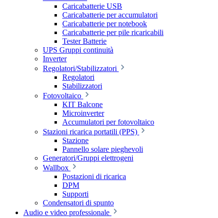
Caricabatterie USB
Caricabatterie per accumulatori
Caricabatterie per notebook
Caricabatterie per pile ricaricabili
Tester Batterie
UPS Gruppi continuità
Inverter
Regolatori/Stabilizzatori
Regolatori
Stabilizzatori
Fotovoltaico
KIT Balcone
Microinverter
Accumulatori per fotovoltaico
Stazioni ricarica portatili (PPS)
Stazione
Pannello solare pieghevoli
Generatori/Gruppi elettrogeni
Wallbox
Postazioni di ricarica
DPM
Supporti
Condensatori di spunto
Audio e video professionale