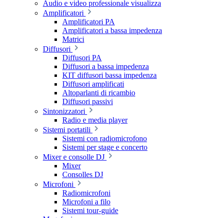
Audio e video professionale visualizza
Amplificatori
Amplificatori PA
Amplificatori a bassa impedenza
Matrici
Diffusori
Diffusori PA
Diffusori a bassa impedenza
KIT diffusori bassa impedenza
Diffusori amplificati
Altoparlanti di ricambio
Diffusori passivi
Sintonizzatori
Radio e media player
Sistemi portatili
Sistemi con radiomicrofono
Sistemi per stage e concerto
Mixer e consolle DJ
Mixer
Consolles DJ
Microfoni
Radiomicrofoni
Microfoni a filo
Sistemi tour-guide