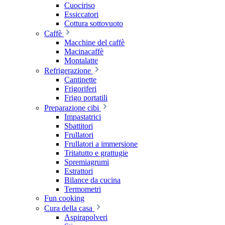
Cuociriso
Essiccatori
Cottura sottovuoto
Caffè
Macchine del caffè
Macinacaffè
Montalatte
Refrigerazione
Cantinette
Frigoriferi
Frigo portatili
Preparazione cibi
Impastatrici
Sbattitori
Frullatori
Frullatori a immersione
Tritatutto e grattugie
Spremiagrumi
Estrattori
Bilance da cucina
Termometri
Fun cooking
Cura della casa
Aspirapolveri