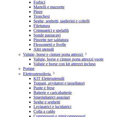
Forbici
Martelli e mazzette
Pinze
Tronchesi
Seghe, seghetti, taglierini e coltelli
Filettatura
Crimpatrici e spelafili
Sonde passacavi
Pinzette per saldatura
Flessometri e livelle
Altri utensili
Valigie, borse e cinture porta attrezzi
Valigie, borse e cinture porta attrezzi vuote
Valigie e borse con kit attrezzi incluso
Pompe
Elettroutensileria
KIT Elettroutensili
Trapani, avvitatori e tassellatori
Punte e frese
Batterie e caricabatterie
Smerigliatrici angolari
Seghe e seghetti
Levigatrici e lucidatrici
Colla a caldo
Compressori e minicompressori