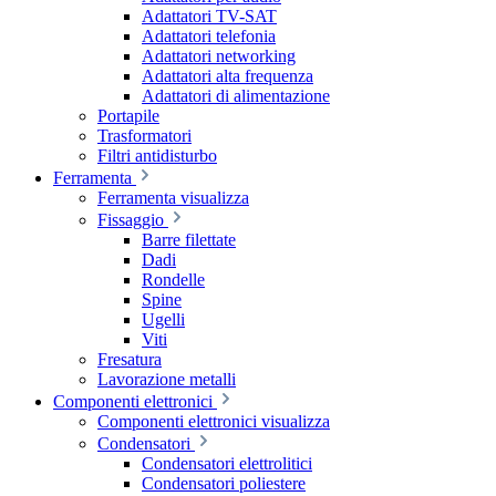
Adattatori TV-SAT
Adattatori telefonia
Adattatori networking
Adattatori alta frequenza
Adattatori di alimentazione
Portapile
Trasformatori
Filtri antidisturbo
Ferramenta
Ferramenta visualizza
Fissaggio
Barre filettate
Dadi
Rondelle
Spine
Ugelli
Viti
Fresatura
Lavorazione metalli
Componenti elettronici
Componenti elettronici visualizza
Condensatori
Condensatori elettrolitici
Condensatori poliestere