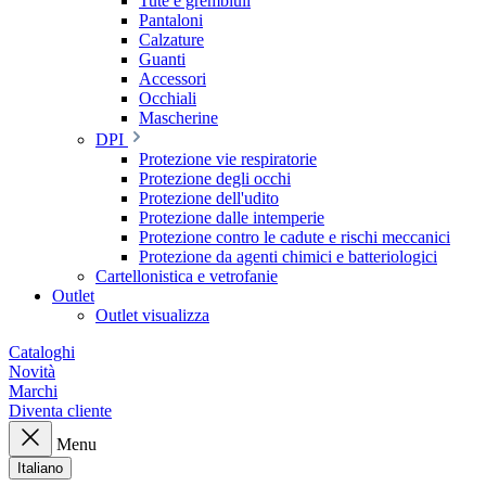
Tute e grembiuli
Pantaloni
Calzature
Guanti
Accessori
Occhiali
Mascherine
DPI
Protezione vie respiratorie
Protezione degli occhi
Protezione dell'udito
Protezione dalle intemperie
Protezione contro le cadute e rischi meccanici
Protezione da agenti chimici e batteriologici
Cartellonistica e vetrofanie
Outlet
Outlet visualizza
Cataloghi
Novità
Marchi
Diventa cliente
Menu
Italiano