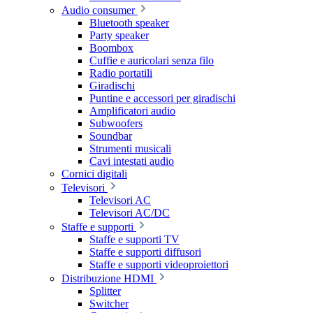
Audio consumer
Bluetooth speaker
Party speaker
Boombox
Cuffie e auricolari senza filo
Radio portatili
Giradischi
Puntine e accessori per giradischi
Amplificatori audio
Subwoofers
Soundbar
Strumenti musicali
Cavi intestati audio
Cornici digitali
Televisori
Televisori AC
Televisori AC/DC
Staffe e supporti
Staffe e supporti TV
Staffe e supporti diffusori
Staffe e supporti videoproiettori
Distribuzione HDMI
Splitter
Switcher