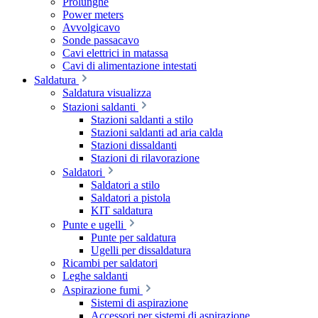
Prolunghe
Power meters
Avvolgicavo
Sonde passacavo
Cavi elettrici in matassa
Cavi di alimentazione intestati
Saldatura
Saldatura visualizza
Stazioni saldanti
Stazioni saldanti a stilo
Stazioni saldanti ad aria calda
Stazioni dissaldanti
Stazioni di rilavorazione
Saldatori
Saldatori a stilo
Saldatori a pistola
KIT saldatura
Punte e ugelli
Punte per saldatura
Ugelli per dissaldatura
Ricambi per saldatori
Leghe saldanti
Aspirazione fumi
Sistemi di aspirazione
Accessori per sistemi di aspirazione