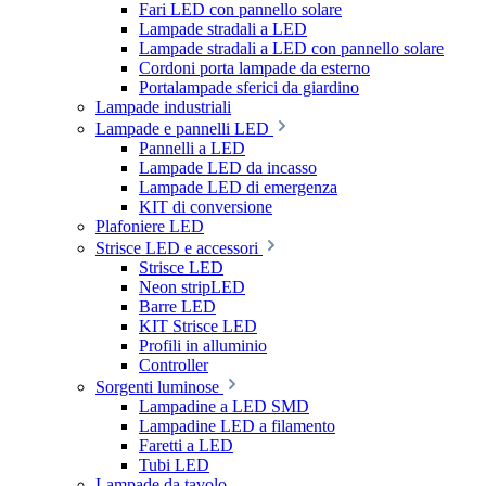
Fari LED con pannello solare
Lampade stradali a LED
Lampade stradali a LED con pannello solare
Cordoni porta lampade da esterno
Portalampade sferici da giardino
Lampade industriali
Lampade e pannelli LED
Pannelli a LED
Lampade LED da incasso
Lampade LED di emergenza
KIT di conversione
Plafoniere LED
Strisce LED e accessori
Strisce LED
Neon stripLED
Barre LED
KIT Strisce LED
Profili in alluminio
Controller
Sorgenti luminose
Lampadine a LED SMD
Lampadine LED a filamento
Faretti a LED
Tubi LED
Lampade da tavolo