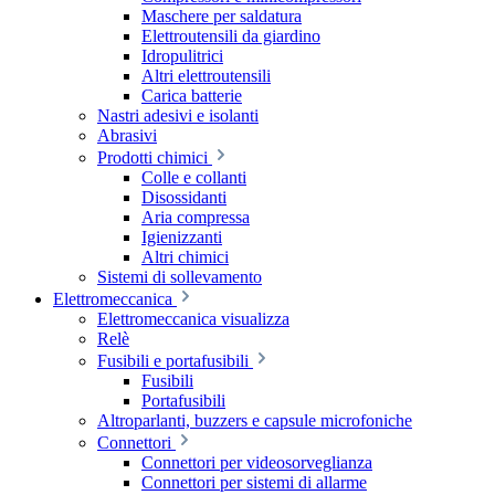
Maschere per saldatura
Elettroutensili da giardino
Idropulitrici
Altri elettroutensili
Carica batterie
Nastri adesivi e isolanti
Abrasivi
Prodotti chimici
Colle e collanti
Disossidanti
Aria compressa
Igienizzanti
Altri chimici
Sistemi di sollevamento
Elettromeccanica
Elettromeccanica visualizza
Relè
Fusibili e portafusibili
Fusibili
Portafusibili
Altroparlanti, buzzers e capsule microfoniche
Connettori
Connettori per videosorveglianza
Connettori per sistemi di allarme