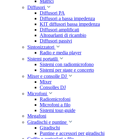
Matrici
Diffusori
Diffusori PA
Diffusori a bassa impedenza
KIT diffusori bassa impedenza
Diffusori amplificati
Altoparlanti di ricambio
Diffusori passivi
Sintonizzatori
Radio e media player
Sistemi portatili
Sistemi con radiomicrofono
Sistemi per stage e concerto
Mixer e consolle DJ
Mixer
Consolles DJ
Microfoni
Radiomicrofoni
Microfoni a filo
Sistemi tour-guide
Megafoni
Giradischi e puntine
Giradischi
Puntine e accessori per giradischi
Cuffie e auricolari a filo