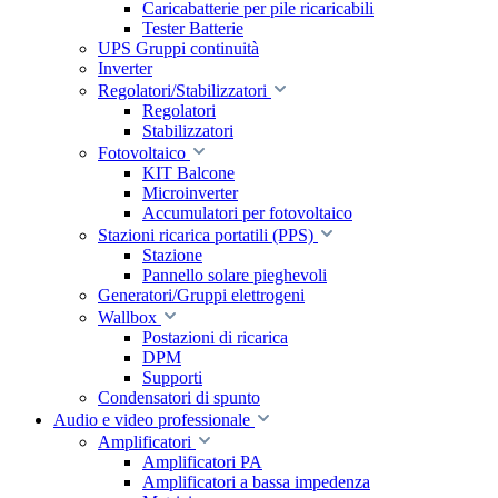
Caricabatterie per pile ricaricabili
Tester Batterie
UPS Gruppi continuità
Inverter
Regolatori/Stabilizzatori
Regolatori
Stabilizzatori
Fotovoltaico
KIT Balcone
Microinverter
Accumulatori per fotovoltaico
Stazioni ricarica portatili (PPS)
Stazione
Pannello solare pieghevoli
Generatori/Gruppi elettrogeni
Wallbox
Postazioni di ricarica
DPM
Supporti
Condensatori di spunto
Audio e video professionale
Amplificatori
Amplificatori PA
Amplificatori a bassa impedenza