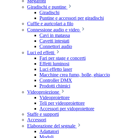
Megafoni
Giradischi e puntine
Giradischi
Puntine e accessori per giradischi
Cuffie e auricolari a filo
Connessione audio e video
Cavi in matassa
Cavetti intestati
Connettori audio
Luci ed effetti
Fari per stage e concerti
Effetti luminosi
Luci effetto laser
Macchine crea fumo, bolle, ghiaccio
Controller DMX
Prodotti chimici
Videoproiezione
Videoproiettore
Teli per videoproiettore
Accessori per vidoproiettore
Staffe e supporti
Accessori
Elaborazione del segnale
Adattatori
Moduli