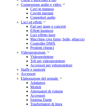
Connessione audio e video
Cavi in matassa
Cavetti intestati
Connettori audio
Luci ed effetti
Fari per stage e concerti
Effetti luminosi
Luci effetto laser
Macchine crea fumo, bolle, ghiaccio
Controller DMX
Prodotti chimici
Videoproiezione
Videoproiettore
Teli per videoproiettore
Accessori per vidoproiettore
Staffe e supporti
Accessori
Elaborazione del segnale
Adattatori
Moduli
Attenuatori di volume
Accessori
Sistema Dante
Trasformatori di linea