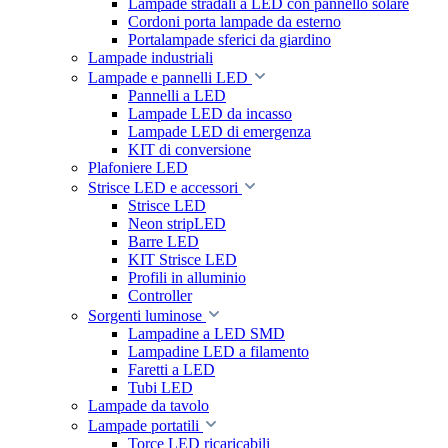
Lampade stradali a LED con pannello solare
Cordoni porta lampade da esterno
Portalampade sferici da giardino
Lampade industriali
Lampade e pannelli LED
Pannelli a LED
Lampade LED da incasso
Lampade LED di emergenza
KIT di conversione
Plafoniere LED
Strisce LED e accessori
Strisce LED
Neon stripLED
Barre LED
KIT Strisce LED
Profili in alluminio
Controller
Sorgenti luminose
Lampadine a LED SMD
Lampadine LED a filamento
Faretti a LED
Tubi LED
Lampade da tavolo
Lampade portatili
Torce LED ricaricabili