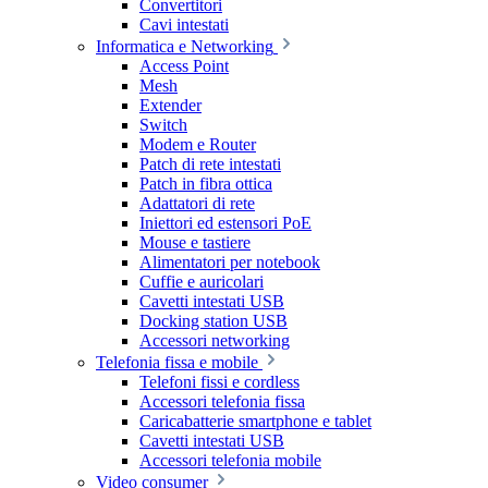
Convertitori
Cavi intestati
Informatica e Networking
Access Point
Mesh
Extender
Switch
Modem e Router
Patch di rete intestati
Patch in fibra ottica
Adattatori di rete
Iniettori ed estensori PoE
Mouse e tastiere
Alimentatori per notebook
Cuffie e auricolari
Cavetti intestati USB
Docking station USB
Accessori networking
Telefonia fissa e mobile
Telefoni fissi e cordless
Accessori telefonia fissa
Caricabatterie smartphone e tablet
Cavetti intestati USB
Accessori telefonia mobile
Video consumer