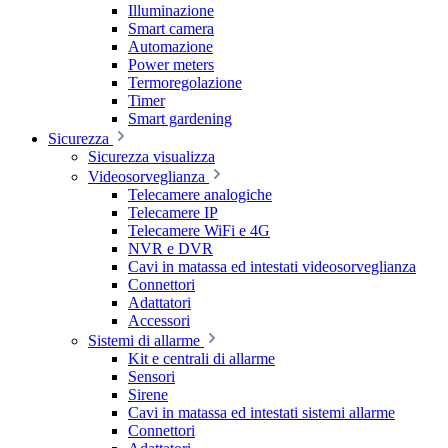
Illuminazione
Smart camera
Automazione
Power meters
Termoregolazione
Timer
Smart gardening
Sicurezza
Sicurezza visualizza
Videosorveglianza
Telecamere analogiche
Telecamere IP
Telecamere WiFi e 4G
NVR e DVR
Cavi in matassa ed intestati videosorveglianza
Connettori
Adattatori
Accessori
Sistemi di allarme
Kit e centrali di allarme
Sensori
Sirene
Cavi in matassa ed intestati sistemi allarme
Connettori