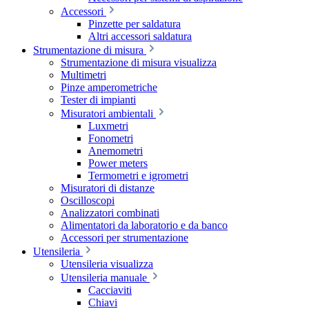
Accessori
Pinzette per saldatura
Altri accessori saldatura
Strumentazione di misura
Strumentazione di misura visualizza
Multimetri
Pinze amperometriche
Tester di impianti
Misuratori ambientali
Luxmetri
Fonometri
Anemometri
Power meters
Termometri e igrometri
Misuratori di distanze
Oscilloscopi
Analizzatori combinati
Alimentatori da laboratorio e da banco
Accessori per strumentazione
Utensileria
Utensileria visualizza
Utensileria manuale
Cacciaviti
Chiavi