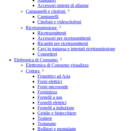
Adattatori
Accessori sistemi di allarme
Campanelli e citofoni
Campanelli
Citofoni e videocitofoni
Ricetrasmissione
Ricetrasmittenti
Accessori per ricetrasmittenti
Ricambi per ricetrasmittenti
Cavi in matassa e intestati ricetrasmissione
Connettori
Elettronica di Consumo
Elettronica di Consumo visualizza
Cottura
Friggitrici ad Aria
Forni elettrici
Forni microonde
Fornipizza
Fornelli a gas
Fornelli elettrici
Fornelli a induzione
Griglie e bistecchiere
Tostiere
Tostapane
Bollitori e montalatte