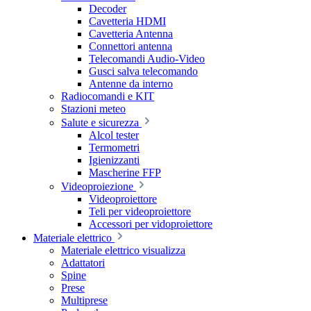
Decoder
Cavetteria HDMI
Cavetteria Antenna
Connettori antenna
Telecomandi Audio-Video
Gusci salva telecomando
Antenne da interno
Radiocomandi e KIT
Stazioni meteo
Salute e sicurezza
Alcol tester
Termometri
Igienizzanti
Mascherine FFP
Videoproiezione
Videoproiettore
Teli per videoproiettore
Accessori per vidoproiettore
Materiale elettrico
Materiale elettrico visualizza
Adattatori
Spine
Prese
Multiprese