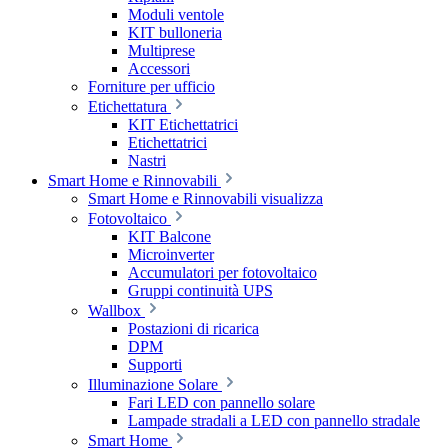
Moduli ventole
KIT bulloneria
Multiprese
Accessori
Forniture per ufficio
Etichettatura
KIT Etichettatrici
Etichettatrici
Nastri
Smart Home e Rinnovabili
Smart Home e Rinnovabili visualizza
Fotovoltaico
KIT Balcone
Microinverter
Accumulatori per fotovoltaico
Gruppi continuità UPS
Wallbox
Postazioni di ricarica
DPM
Supporti
Illuminazione Solare
Fari LED con pannello solare
Lampade stradali a LED con pannello stradale
Smart Home