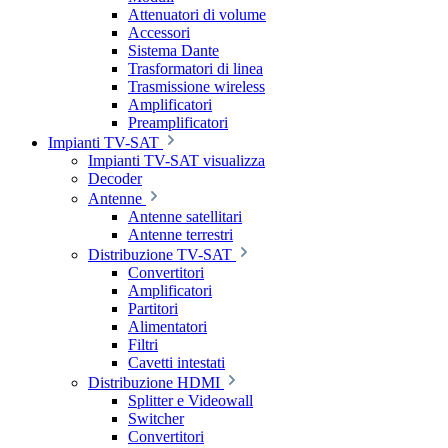
Attenuatori di volume
Accessori
Sistema Dante
Trasformatori di linea
Trasmissione wireless
Amplificatori
Preamplificatori
Impianti TV-SAT
Impianti TV-SAT visualizza
Decoder
Antenne
Antenne satellitari
Antenne terrestri
Distribuzione TV-SAT
Convertitori
Amplificatori
Partitori
Alimentatori
Filtri
Cavetti intestati
Distribuzione HDMI
Splitter e Videowall
Switcher
Convertitori