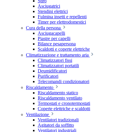
Stiro
Asciugatrici
Stendini elettrici
Fulmina insetti e repellenti
Timer per elettrodomestici
Cura della persona
Asciugacapelli
Piastre per capelli
Bilance pesapersona
Scaldotti e coperte elettriche
Climatizzazione e trattamento aria
Climatizzatori fissi
Climatizzatori portatili
Deumidificatori
Purificatori
Telecomandi condizionatori
Riscaldamento
Riscaldamento statico
Riscaldamento ventilato
Termostati e cronotermostati
Coperte elettriche e scaldotti
Ventilazione
Ventilatori tradizionali
Agitatori da soffitto
Ventilatori industriali