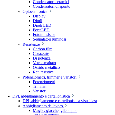
Condensatori ceramici
Condensatori di spunto
Optoelettronica
Display
Diodi
Diodi LED
PortaLED
Fototransistor
Segnalatori luminosi
Resistenze
Carbon film
Corazzate
Di potenza
Vetro smaltato
Ossido metallico
Reti resistive
Potenziometri, trimmer e varistori
Potenziometri
Trimmer
Varistori
DPI, abbigliamento e cartellonistica
DPI, abbigliamento e cartellonistica visualizza
Abbigliamento da lavoro
Maglie, giacche, gilet e pile