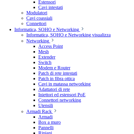
Estensori
Cavi intestati
Modulatori
Cavi coassiali
Connettori
Informatica, SOHO e Networking
Informatica, SOHO e Networking visualizza
Networking
Access Point
Mesh
Extender
Switch
Modem e Router
Patch di rete intestati
Patch in fibra ottica
Cavi in matassa networking
Adattatori di rete
Iniettori ed estensori PoE
Connettori networking
Utensili
Armadi Rack
Armadi
Box a muro
Pannelli
Ripiani