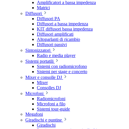
Amplificatori a bassa impedenza
Matrici
Diffusori
Diffusori PA
Diffusori a bassa impedenza
KIT diffusori bassa impedenza
Diffusori amplificati
Altoparlanti di ricambio
Diffusori passivi
Sintonizzatori
Radio e media player
Sistemi portatili
Sistemi con radiomicrofono
Sistemi per stage e concerto
Mixer e consolle DJ
Mixer
Consolles DJ
Microfoni
Radiomicrofoni
Microfoni a filo
Sistemi tour-guide
Megafoni
Giradischi e puntine
Giradischi