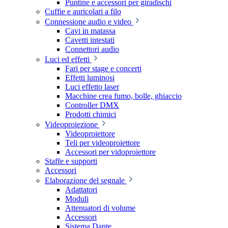
Puntine e accessori per giradischi
Cuffie e auricolari a filo
Connessione audio e video
Cavi in matassa
Cavetti intestati
Connettori audio
Luci ed effetti
Fari per stage e concerti
Effetti luminosi
Luci effetto laser
Macchine crea fumo, bolle, ghiaccio
Controller DMX
Prodotti chimici
Videoproiezione
Videoproiettore
Teli per videoproiettore
Accessori per vidoproiettore
Staffe e supporti
Accessori
Elaborazione del segnale
Adattatori
Moduli
Attenuatori di volume
Accessori
Sistema Dante