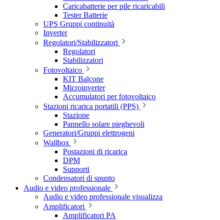
Caricabatterie per pile ricaricabili
Tester Batterie
UPS Gruppi continuità
Inverter
Regolatori/Stabilizzatori
Regolatori
Stabilizzatori
Fotovoltaico
KIT Balcone
Microinverter
Accumulatori per fotovoltaico
Stazioni ricarica portatili (PPS)
Stazione
Pannello solare pieghevoli
Generatori/Gruppi elettrogeni
Wallbox
Postazioni di ricarica
DPM
Supporti
Condensatori di spunto
Audio e video professionale
Audio e video professionale visualizza
Amplificatori
Amplificatori PA