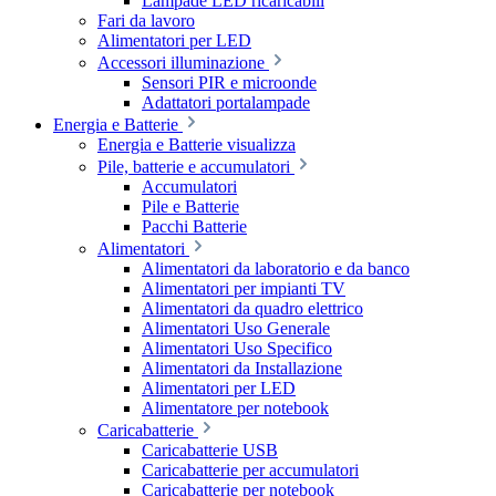
Lampade LED ricaricabili
Fari da lavoro
Alimentatori per LED
Accessori illuminazione
Sensori PIR e microonde
Adattatori portalampade
Energia e Batterie
Energia e Batterie visualizza
Pile, batterie e accumulatori
Accumulatori
Pile e Batterie
Pacchi Batterie
Alimentatori
Alimentatori da laboratorio e da banco
Alimentatori per impianti TV
Alimentatori da quadro elettrico
Alimentatori Uso Generale
Alimentatori Uso Specifico
Alimentatori da Installazione
Alimentatori per LED
Alimentatore per notebook
Caricabatterie
Caricabatterie USB
Caricabatterie per accumulatori
Caricabatterie per notebook