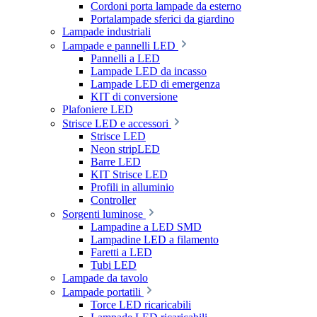
Cordoni porta lampade da esterno
Portalampade sferici da giardino
Lampade industriali
Lampade e pannelli LED
Pannelli a LED
Lampade LED da incasso
Lampade LED di emergenza
KIT di conversione
Plafoniere LED
Strisce LED e accessori
Strisce LED
Neon stripLED
Barre LED
KIT Strisce LED
Profili in alluminio
Controller
Sorgenti luminose
Lampadine a LED SMD
Lampadine LED a filamento
Faretti a LED
Tubi LED
Lampade da tavolo
Lampade portatili
Torce LED ricaricabili