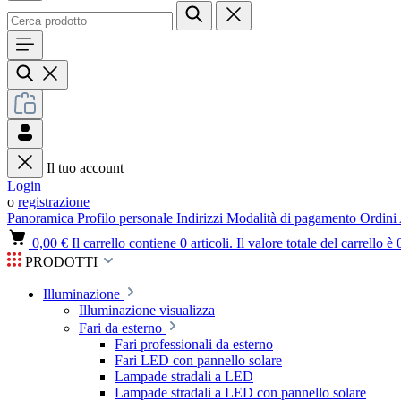
Il tuo account
Login
o
registrazione
Panoramica
Profilo personale
Indirizzi
Modalità di pagamento
Ordini
0,00 €
Il carrello contiene 0 articoli. Il valore totale del carrello è 
PRODOTTI
Illuminazione
Illuminazione visualizza
Fari da esterno
Fari professionali da esterno
Fari LED con pannello solare
Lampade stradali a LED
Lampade stradali a LED con pannello solare