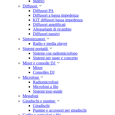
Matrici
Diffusori
Diffusori PA
Diffusori a bassa impedenza
KIT diffusori bassa impedenza
Diffusori amplificati
Altoparlanti di ricambio
Diffusori passivi
Sintonizzatori
Radio e media player
Sistemi portatili
Sistemi con radiomicrofono
Sistemi per stage e concerto
Mixer e consolle DJ
Mixer
Consolles DJ
Microfoni
Radiomicrofoni
Microfoni a filo
Sistemi tour-guide
Megafoni
Giradischi e puntine
Giradischi
Puntine e accessori per giradischi
Cuffie e auricolari a filo