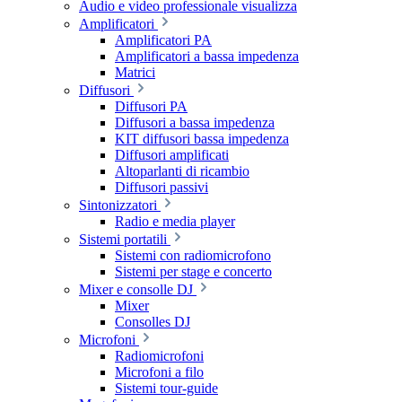
Audio e video professionale visualizza
Amplificatori
Amplificatori PA
Amplificatori a bassa impedenza
Matrici
Diffusori
Diffusori PA
Diffusori a bassa impedenza
KIT diffusori bassa impedenza
Diffusori amplificati
Altoparlanti di ricambio
Diffusori passivi
Sintonizzatori
Radio e media player
Sistemi portatili
Sistemi con radiomicrofono
Sistemi per stage e concerto
Mixer e consolle DJ
Mixer
Consolles DJ
Microfoni
Radiomicrofoni
Microfoni a filo
Sistemi tour-guide