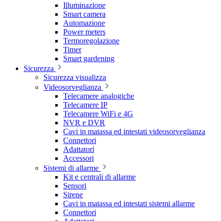
Illuminazione
Smart camera
Automazione
Power meters
Termoregolazione
Timer
Smart gardening
Sicurezza
Sicurezza visualizza
Videosorveglianza
Telecamere analogiche
Telecamere IP
Telecamere WiFi e 4G
NVR e DVR
Cavi in matassa ed intestati videosorveglianza
Connettori
Adattatori
Accessori
Sistemi di allarme
Kit e centrali di allarme
Sensori
Sirene
Cavi in matassa ed intestati sistemi allarme
Connettori