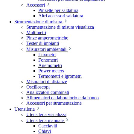
Accessori
Pinzette per saldatura
Altri accessori saldatura
Strumentazione di misura
Strumentazione di misura visualizza
Multimetri
Pinze amperometriche
Tester di impianti
Misuratori ambientali
Luxmetri
Fonometri
Anemometri
Power meters
Termometri e igrometri
Misuratori di distanze
Oscilloscopi
Analizzatori combinati
Alimentatori da laboratorio e da banco
Accessori per strumentazione
Utensileria
Utensileria visualizza
Utensileria manuale
Cacciaviti
Chiavi