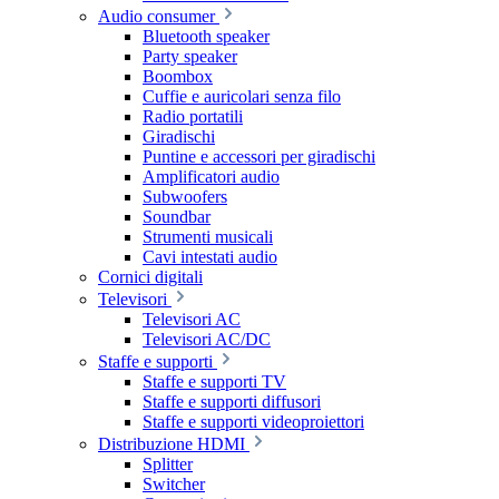
Audio consumer
Bluetooth speaker
Party speaker
Boombox
Cuffie e auricolari senza filo
Radio portatili
Giradischi
Puntine e accessori per giradischi
Amplificatori audio
Subwoofers
Soundbar
Strumenti musicali
Cavi intestati audio
Cornici digitali
Televisori
Televisori AC
Televisori AC/DC
Staffe e supporti
Staffe e supporti TV
Staffe e supporti diffusori
Staffe e supporti videoproiettori
Distribuzione HDMI
Splitter
Switcher