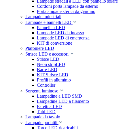
Lampade stradali a LED con pannello solare
Cordoni porta lampade da esterno
Portalampade sferici da giardino
Lampade industriali
Lampade e pannelli LED
Pannelli a LED
Lampade LED da incasso
Lampade LED di emergenza
KIT di conversione
Plafoniere LED
Strisce LED e accessori
Strisce LED
Neon stripLED
Barre LED
KIT Strisce LED
Profili in alluminio
Controller
Sorgenti luminose
Lampadine a LED SMD
Lampadine LED a filamento
Faretti a LED
Tubi LED
Lampade da tavolo
Lampade portatili
Torce LED ricaricabili