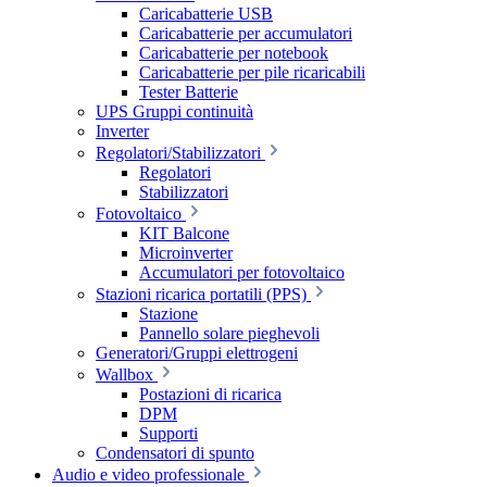
Caricabatterie USB
Caricabatterie per accumulatori
Caricabatterie per notebook
Caricabatterie per pile ricaricabili
Tester Batterie
UPS Gruppi continuità
Inverter
Regolatori/Stabilizzatori
Regolatori
Stabilizzatori
Fotovoltaico
KIT Balcone
Microinverter
Accumulatori per fotovoltaico
Stazioni ricarica portatili (PPS)
Stazione
Pannello solare pieghevoli
Generatori/Gruppi elettrogeni
Wallbox
Postazioni di ricarica
DPM
Supporti
Condensatori di spunto
Audio e video professionale