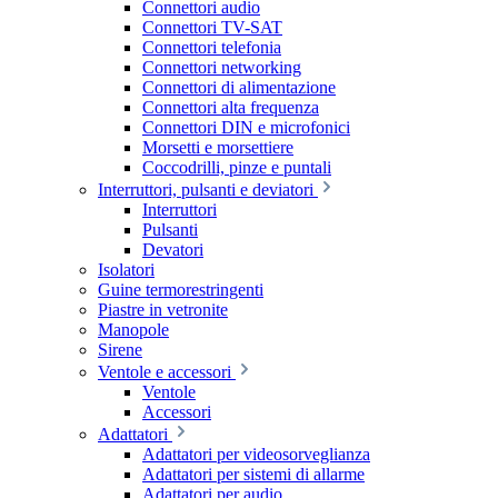
Connettori audio
Connettori TV-SAT
Connettori telefonia
Connettori networking
Connettori di alimentazione
Connettori alta frequenza
Connettori DIN e microfonici
Morsetti e morsettiere
Coccodrilli, pinze e puntali
Interruttori, pulsanti e deviatori
Interruttori
Pulsanti
Devatori
Isolatori
Guine termorestringenti
Piastre in vetronite
Manopole
Sirene
Ventole e accessori
Ventole
Accessori
Adattatori
Adattatori per videosorveglianza
Adattatori per sistemi di allarme
Adattatori per audio