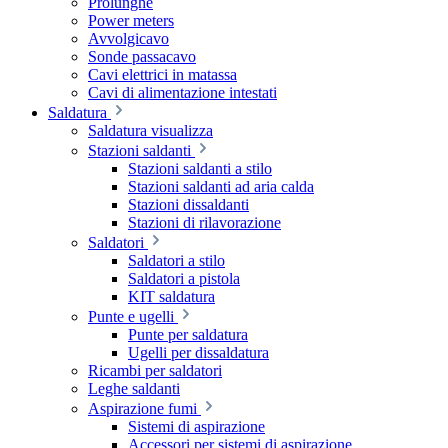
Prolunghe
Power meters
Avvolgicavo
Sonde passacavo
Cavi elettrici in matassa
Cavi di alimentazione intestati
Saldatura
Saldatura visualizza
Stazioni saldanti
Stazioni saldanti a stilo
Stazioni saldanti ad aria calda
Stazioni dissaldanti
Stazioni di rilavorazione
Saldatori
Saldatori a stilo
Saldatori a pistola
KIT saldatura
Punte e ugelli
Punte per saldatura
Ugelli per dissaldatura
Ricambi per saldatori
Leghe saldanti
Aspirazione fumi
Sistemi di aspirazione
Accessori per sistemi di aspirazione