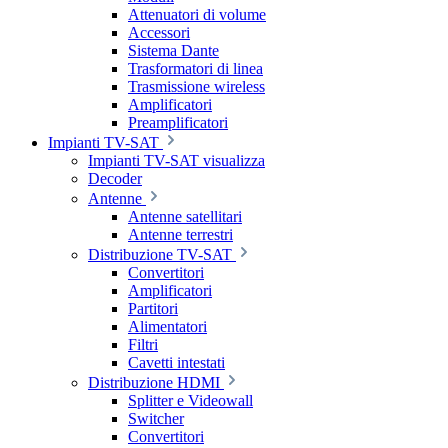
Attenuatori di volume
Accessori
Sistema Dante
Trasformatori di linea
Trasmissione wireless
Amplificatori
Preamplificatori
Impianti TV-SAT
Impianti TV-SAT visualizza
Decoder
Antenne
Antenne satellitari
Antenne terrestri
Distribuzione TV-SAT
Convertitori
Amplificatori
Partitori
Alimentatori
Filtri
Cavetti intestati
Distribuzione HDMI
Splitter e Videowall
Switcher
Convertitori