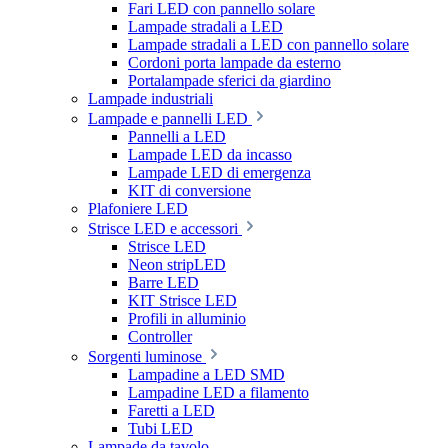
Fari LED con pannello solare
Lampade stradali a LED
Lampade stradali a LED con pannello solare
Cordoni porta lampade da esterno
Portalampade sferici da giardino
Lampade industriali
Lampade e pannelli LED
Pannelli a LED
Lampade LED da incasso
Lampade LED di emergenza
KIT di conversione
Plafoniere LED
Strisce LED e accessori
Strisce LED
Neon stripLED
Barre LED
KIT Strisce LED
Profili in alluminio
Controller
Sorgenti luminose
Lampadine a LED SMD
Lampadine LED a filamento
Faretti a LED
Tubi LED
Lampade da tavolo