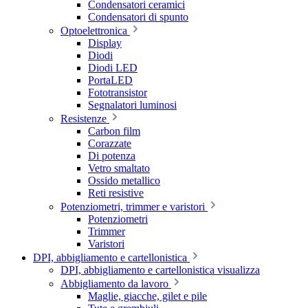
Condensatori ceramici
Condensatori di spunto
Optoelettronica
Display
Diodi
Diodi LED
PortaLED
Fototransistor
Segnalatori luminosi
Resistenze
Carbon film
Corazzate
Di potenza
Vetro smaltato
Ossido metallico
Reti resistive
Potenziometri, trimmer e varistori
Potenziometri
Trimmer
Varistori
DPI, abbigliamento e cartellonistica
DPI, abbigliamento e cartellonistica visualizza
Abbigliamento da lavoro
Maglie, giacche, gilet e pile