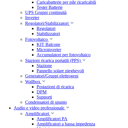
Caricabatterie per pile ricaricabili
Tester Batterie
UPS Gruppi continuità
Inverter
Regolatori/Stabilizzatori
Regolatori
Stabilizzatori
Fotovoltaico
KIT Balcone
Microinverter
Accumulatori per fotovoltaico
Stazioni ricarica portatili (PPS)
Stazione
Pannello solare pieghevoli
Generatori/Gruppi elettrogeni
Wallbox
Postazioni di ricarica
DPM
Supporti
Condensatori di spunto
Audio e video professionale
Amplificatori
Amplificatori PA
Amplificatori a bassa impedenza