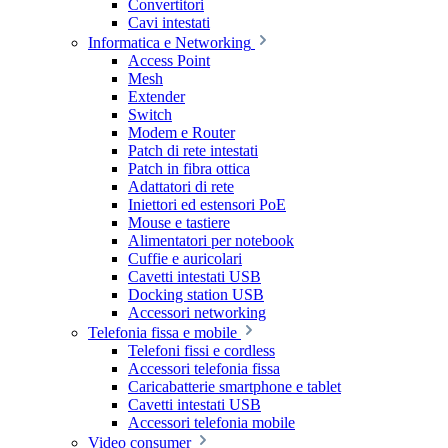
Convertitori
Cavi intestati
Informatica e Networking
Access Point
Mesh
Extender
Switch
Modem e Router
Patch di rete intestati
Patch in fibra ottica
Adattatori di rete
Iniettori ed estensori PoE
Mouse e tastiere
Alimentatori per notebook
Cuffie e auricolari
Cavetti intestati USB
Docking station USB
Accessori networking
Telefonia fissa e mobile
Telefoni fissi e cordless
Accessori telefonia fissa
Caricabatterie smartphone e tablet
Cavetti intestati USB
Accessori telefonia mobile
Video consumer