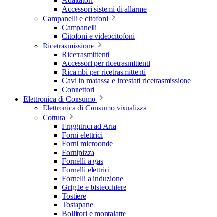
Adattatori
Accessori sistemi di allarme
Campanelli e citofoni
Campanelli
Citofoni e videocitofoni
Ricetrasmissione
Ricetrasmittenti
Accessori per ricetrasmittenti
Ricambi per ricetrasmittenti
Cavi in matassa e intestati ricetrasmissione
Connettori
Elettronica di Consumo
Elettronica di Consumo visualizza
Cottura
Friggitrici ad Aria
Forni elettrici
Forni microonde
Fornipizza
Fornelli a gas
Fornelli elettrici
Fornelli a induzione
Griglie e bistecchiere
Tostiere
Tostapane
Bollitori e montalatte