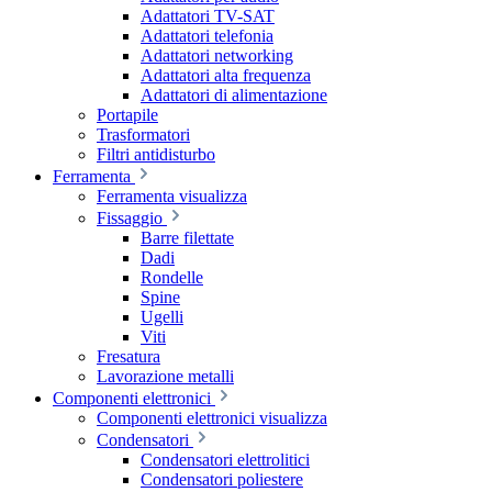
Adattatori TV-SAT
Adattatori telefonia
Adattatori networking
Adattatori alta frequenza
Adattatori di alimentazione
Portapile
Trasformatori
Filtri antidisturbo
Ferramenta
Ferramenta visualizza
Fissaggio
Barre filettate
Dadi
Rondelle
Spine
Ugelli
Viti
Fresatura
Lavorazione metalli
Componenti elettronici
Componenti elettronici visualizza
Condensatori
Condensatori elettrolitici
Condensatori poliestere