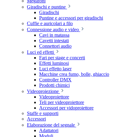
Megafoni
Giradischi e puntine
Giradischi
Puntine e accessori per giradischi
Cuffie e auricolari a filo
Connessione audio e video
Cavi in matassa
Cavetti intestati
Connettori audio
Luci ed effetti
Fari per stage e concerti
Effetti luminosi
Luci effetto laser
Macchine crea fumo, bolle, ghiaccio
Controller DMX
Prodotti chimici
Videoproiezione
Videoproiettore
Teli per videoproiettore
Accessori per vidoproiettore
Staffe e supporti
Accessori
Elaborazione del segnale
Adattatori
Moduli