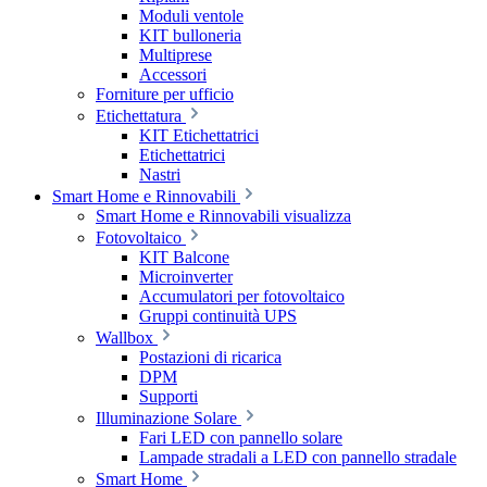
Moduli ventole
KIT bulloneria
Multiprese
Accessori
Forniture per ufficio
Etichettatura
KIT Etichettatrici
Etichettatrici
Nastri
Smart Home e Rinnovabili
Smart Home e Rinnovabili visualizza
Fotovoltaico
KIT Balcone
Microinverter
Accumulatori per fotovoltaico
Gruppi continuità UPS
Wallbox
Postazioni di ricarica
DPM
Supporti
Illuminazione Solare
Fari LED con pannello solare
Lampade stradali a LED con pannello stradale
Smart Home