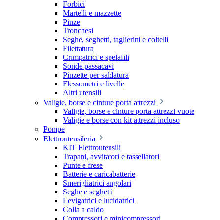
Forbici
Martelli e mazzette
Pinze
Tronchesi
Seghe, seghetti, taglierini e coltelli
Filettatura
Crimpatrici e spelafili
Sonde passacavi
Pinzette per saldatura
Flessometri e livelle
Altri utensili
Valigie, borse e cinture porta attrezzi
Valigie, borse e cinture porta attrezzi vuote
Valigie e borse con kit attrezzi incluso
Pompe
Elettroutensileria
KIT Elettroutensili
Trapani, avvitatori e tassellatori
Punte e frese
Batterie e caricabatterie
Smerigliatrici angolari
Seghe e seghetti
Levigatrici e lucidatrici
Colla a caldo
Compressori e minicompressori