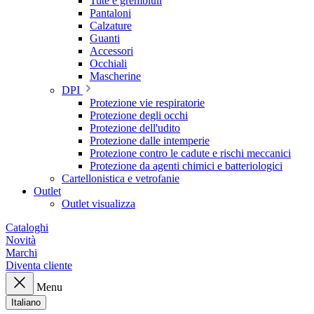
Tute e grembiuli
Pantaloni
Calzature
Guanti
Accessori
Occhiali
Mascherine
DPI
Protezione vie respiratorie
Protezione degli occhi
Protezione dell'udito
Protezione dalle intemperie
Protezione contro le cadute e rischi meccanici
Protezione da agenti chimici e batteriologici
Cartellonistica e vetrofanie
Outlet
Outlet visualizza
Cataloghi
Novità
Marchi
Diventa cliente
Menu
Italiano