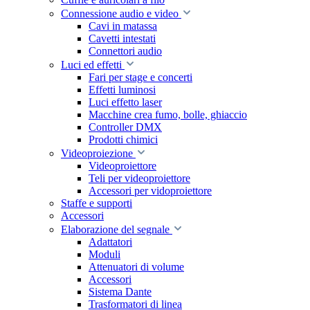
Connessione audio e video
Cavi in matassa
Cavetti intestati
Connettori audio
Luci ed effetti
Fari per stage e concerti
Effetti luminosi
Luci effetto laser
Macchine crea fumo, bolle, ghiaccio
Controller DMX
Prodotti chimici
Videoproiezione
Videoproiettore
Teli per videoproiettore
Accessori per vidoproiettore
Staffe e supporti
Accessori
Elaborazione del segnale
Adattatori
Moduli
Attenuatori di volume
Accessori
Sistema Dante
Trasformatori di linea