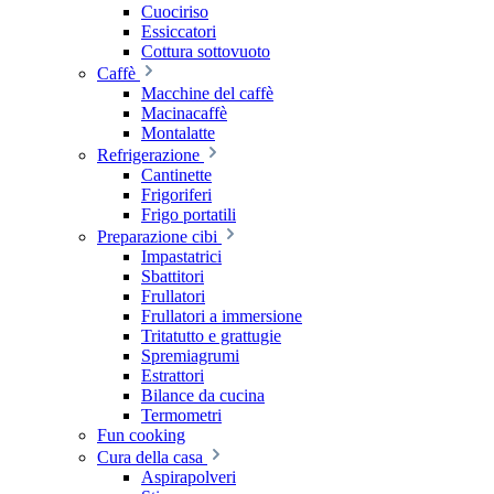
Cuociriso
Essiccatori
Cottura sottovuoto
Caffè
Macchine del caffè
Macinacaffè
Montalatte
Refrigerazione
Cantinette
Frigoriferi
Frigo portatili
Preparazione cibi
Impastatrici
Sbattitori
Frullatori
Frullatori a immersione
Tritatutto e grattugie
Spremiagrumi
Estrattori
Bilance da cucina
Termometri
Fun cooking
Cura della casa
Aspirapolveri