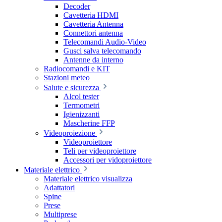
Decoder
Cavetteria HDMI
Cavetteria Antenna
Connettori antenna
Telecomandi Audio-Video
Gusci salva telecomando
Antenne da interno
Radiocomandi e KIT
Stazioni meteo
Salute e sicurezza
Alcol tester
Termometri
Igienizzanti
Mascherine FFP
Videoproiezione
Videoproiettore
Teli per videoproiettore
Accessori per vidoproiettore
Materiale elettrico
Materiale elettrico visualizza
Adattatori
Spine
Prese
Multiprese