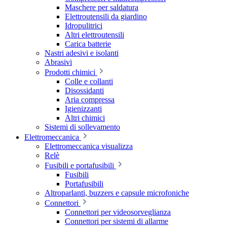
Maschere per saldatura
Elettroutensili da giardino
Idropulitrici
Altri elettroutensili
Carica batterie
Nastri adesivi e isolanti
Abrasivi
Prodotti chimici
Colle e collanti
Disossidanti
Aria compressa
Igienizzanti
Altri chimici
Sistemi di sollevamento
Elettromeccanica
Elettromeccanica visualizza
Relè
Fusibili e portafusibili
Fusibili
Portafusibili
Altroparlanti, buzzers e capsule microfoniche
Connettori
Connettori per videosorveglianza
Connettori per sistemi di allarme