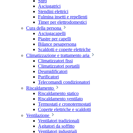
Stiro
Asciugatrici
Stendini elettrici
Fulmina insetti e repellenti
Timer per elettrodomestici
Cura della persona
Asciugacapelli
Piastre per capelli
Bilance pesapersona
Scaldotti e coperte elettriche
Climatizzazione e trattamento aria
Climatizzatori fissi
Climatizzatori portatili
Deumidificatori
Purificatori
Telecomandi condizionatori
Riscaldamento
Riscaldamento statico
Riscaldamento ventilato
Termostati e cronotermostati
Coperte elettriche e scaldotti
Ventilazione
Ventilatori tradizionali
Agitatori da soffitto
Ventilatori industriali