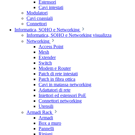
Estensori
Cavi intestati
Modulatori
Cavi coassiali
Connettori
Informatica, SOHO e Networking
Informatica, SOHO e Networking visualizza
Networking
Access Point
Mesh
Extender
Switch
Modem e Router
Patch di rete intestati
Patch in fibra ottica
Cavi in matassa networking
Adattatori di rete
Iniettori ed estensori PoE
Connettori networking
Utensili
Armadi Rack
Armadi
Box a muro
Pannelli
Ripiani