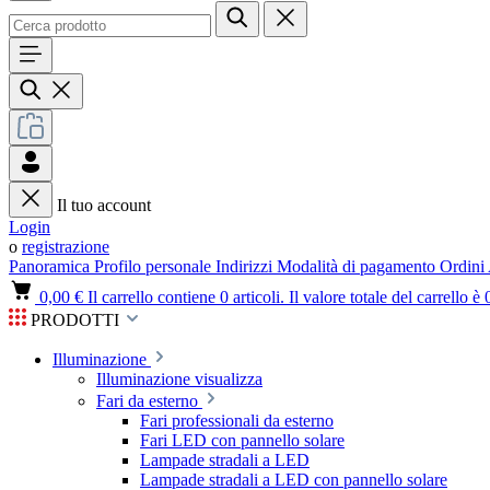
Il tuo account
Login
o
registrazione
Panoramica
Profilo personale
Indirizzi
Modalità di pagamento
Ordini
0,00 €
Il carrello contiene 0 articoli. Il valore totale del carrello è 
PRODOTTI
Illuminazione
Illuminazione visualizza
Fari da esterno
Fari professionali da esterno
Fari LED con pannello solare
Lampade stradali a LED
Lampade stradali a LED con pannello solare