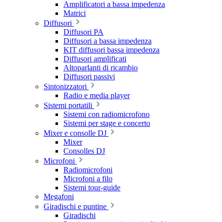
Amplificatori a bassa impedenza
Matrici
Diffusori
Diffusori PA
Diffusori a bassa impedenza
KIT diffusori bassa impedenza
Diffusori amplificati
Altoparlanti di ricambio
Diffusori passivi
Sintonizzatori
Radio e media player
Sistemi portatili
Sistemi con radiomicrofono
Sistemi per stage e concerto
Mixer e consolle DJ
Mixer
Consolles DJ
Microfoni
Radiomicrofoni
Microfoni a filo
Sistemi tour-guide
Megafoni
Giradischi e puntine
Giradischi