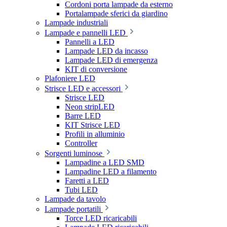
Cordoni porta lampade da esterno
Portalampade sferici da giardino
Lampade industriali
Lampade e pannelli LED
Pannelli a LED
Lampade LED da incasso
Lampade LED di emergenza
KIT di conversione
Plafoniere LED
Strisce LED e accessori
Strisce LED
Neon stripLED
Barre LED
KIT Strisce LED
Profili in alluminio
Controller
Sorgenti luminose
Lampadine a LED SMD
Lampadine LED a filamento
Faretti a LED
Tubi LED
Lampade da tavolo
Lampade portatili
Torce LED ricaricabili