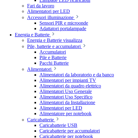
Lampade LED ricaricabili
Fari da lavoro
Alimentatori per LED
Accessori illuminazione
Sensori PIR e microonde
Adattatori portalampade
Energia e Batterie
Energia e Batterie visualizza
Pile, batterie e accumulatori
Accumulatori
Pile e Batterie
Pacchi Batterie
Alimentatori
Alimentatori da laboratorio e da banco
Alimentatori per impianti TV
Alimentatori da quadro elettrico
Alimentatori Uso Generale
Alimentatori Uso Specifico
Alimentatori da Installazione
Alimentatori per LED
Alimentatore per notebook
Caricabatterie
Caricabatterie USB
Caricabatterie per accumulatori
Caricabatterie per notebook