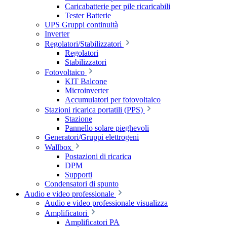
Caricabatterie per pile ricaricabili
Tester Batterie
UPS Gruppi continuità
Inverter
Regolatori/Stabilizzatori
Regolatori
Stabilizzatori
Fotovoltaico
KIT Balcone
Microinverter
Accumulatori per fotovoltaico
Stazioni ricarica portatili (PPS)
Stazione
Pannello solare pieghevoli
Generatori/Gruppi elettrogeni
Wallbox
Postazioni di ricarica
DPM
Supporti
Condensatori di spunto
Audio e video professionale
Audio e video professionale visualizza
Amplificatori
Amplificatori PA