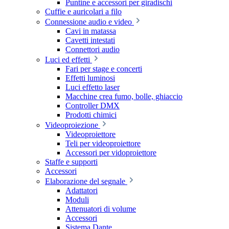
Puntine e accessori per giradischi
Cuffie e auricolari a filo
Connessione audio e video
Cavi in matassa
Cavetti intestati
Connettori audio
Luci ed effetti
Fari per stage e concerti
Effetti luminosi
Luci effetto laser
Macchine crea fumo, bolle, ghiaccio
Controller DMX
Prodotti chimici
Videoproiezione
Videoproiettore
Teli per videoproiettore
Accessori per vidoproiettore
Staffe e supporti
Accessori
Elaborazione del segnale
Adattatori
Moduli
Attenuatori di volume
Accessori
Sistema Dante