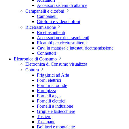
Adattatori
Accessori sistemi di allarme
Campanelli e citofoni
Campanelli
Citofoni e videocitofoni
Ricetrasmissione
Ricetrasmittenti
Accessori per ricetrasmittenti
Ricambi per ricetrasmittenti
Cavi in matassa e intestati ricetrasmissione
Connettori
Elettronica di Consumo
Elettronica di Consumo visualizza
Cottura
Friggitrici ad Aria
Forni elettrici
Forni microonde
Fornipizza
Fornelli a gas
Fornelli elettrici
Fornelli a induzione
Griglie e bistecchiere
Tostiere
Tostapane
Bollitori e montalatte