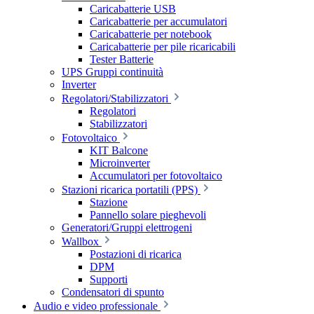
Caricabatterie USB
Caricabatterie per accumulatori
Caricabatterie per notebook
Caricabatterie per pile ricaricabili
Tester Batterie
UPS Gruppi continuità
Inverter
Regolatori/Stabilizzatori
Regolatori
Stabilizzatori
Fotovoltaico
KIT Balcone
Microinverter
Accumulatori per fotovoltaico
Stazioni ricarica portatili (PPS)
Stazione
Pannello solare pieghevoli
Generatori/Gruppi elettrogeni
Wallbox
Postazioni di ricarica
DPM
Supporti
Condensatori di spunto
Audio e video professionale