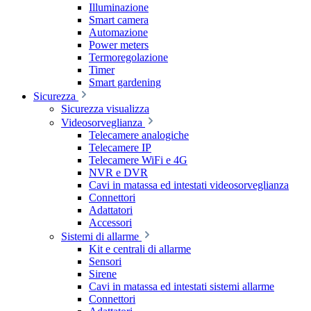
Illuminazione
Smart camera
Automazione
Power meters
Termoregolazione
Timer
Smart gardening
Sicurezza
Sicurezza visualizza
Videosorveglianza
Telecamere analogiche
Telecamere IP
Telecamere WiFi e 4G
NVR e DVR
Cavi in matassa ed intestati videosorveglianza
Connettori
Adattatori
Accessori
Sistemi di allarme
Kit e centrali di allarme
Sensori
Sirene
Cavi in matassa ed intestati sistemi allarme
Connettori