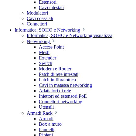
Estensori
Cavi intestati
Modulatori
Cavi coassiali
Connettori
Informatica, SOHO e Networking
Informatica, SOHO e Networking visualizza
Networking
Access Point
Mesh
Extender
Switch
Modem e Router
Patch di rete intestati
Patch in fibra ottica
Cavi in matassa networking
Adattatori di rete
Iniettori ed estensori PoE
Connettori networking
Utensili
Armadi Rack
Armadi
Box a muro
Pannelli
Ripiani