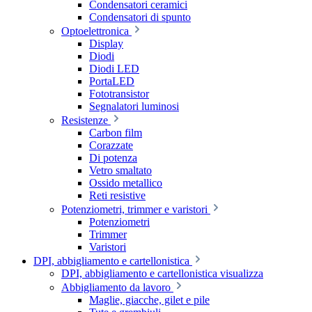
Condensatori ceramici
Condensatori di spunto
Optoelettronica
Display
Diodi
Diodi LED
PortaLED
Fototransistor
Segnalatori luminosi
Resistenze
Carbon film
Corazzate
Di potenza
Vetro smaltato
Ossido metallico
Reti resistive
Potenziometri, trimmer e varistori
Potenziometri
Trimmer
Varistori
DPI, abbigliamento e cartellonistica
DPI, abbigliamento e cartellonistica visualizza
Abbigliamento da lavoro
Maglie, giacche, gilet e pile