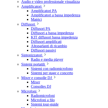
Audio e video professionale visualizza
Amplificatori
Amplificatori PA
Amplificatori a bassa impedenza
Matrici
Diffusori
Diffusori PA
Diffusori a bassa impedenza
KIT diffusori bassa impedenza
Diffusori amplificati
Altoparlanti di ricambio
Diffusori passivi
Sintonizzatori
Radio e media player
Sistemi portatili
Sistemi con radiomicrofono
Sistemi per stage e concerto
Mixer e consolle DJ
Mixer
Consolles DJ
Microfoni
Radiomicrofoni
Microfoni a filo
Sistemi tour-guide