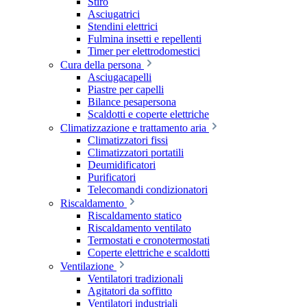
Stiro
Asciugatrici
Stendini elettrici
Fulmina insetti e repellenti
Timer per elettrodomestici
Cura della persona
Asciugacapelli
Piastre per capelli
Bilance pesapersona
Scaldotti e coperte elettriche
Climatizzazione e trattamento aria
Climatizzatori fissi
Climatizzatori portatili
Deumidificatori
Purificatori
Telecomandi condizionatori
Riscaldamento
Riscaldamento statico
Riscaldamento ventilato
Termostati e cronotermostati
Coperte elettriche e scaldotti
Ventilazione
Ventilatori tradizionali
Agitatori da soffitto
Ventilatori industriali