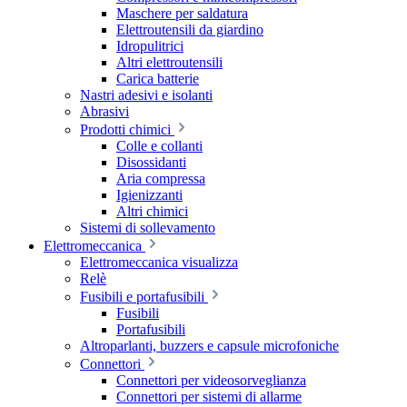
Maschere per saldatura
Elettroutensili da giardino
Idropulitrici
Altri elettroutensili
Carica batterie
Nastri adesivi e isolanti
Abrasivi
Prodotti chimici
Colle e collanti
Disossidanti
Aria compressa
Igienizzanti
Altri chimici
Sistemi di sollevamento
Elettromeccanica
Elettromeccanica visualizza
Relè
Fusibili e portafusibili
Fusibili
Portafusibili
Altroparlanti, buzzers e capsule microfoniche
Connettori
Connettori per videosorveglianza
Connettori per sistemi di allarme