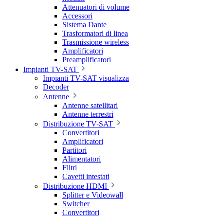
Attenuatori di volume
Accessori
Sistema Dante
Trasformatori di linea
Trasmissione wireless
Amplificatori
Preamplificatori
Impianti TV-SAT
Impianti TV-SAT visualizza
Decoder
Antenne
Antenne satellitari
Antenne terrestri
Distribuzione TV-SAT
Convertitori
Amplificatori
Partitori
Alimentatori
Filtri
Cavetti intestati
Distribuzione HDMI
Splitter e Videowall
Switcher
Convertitori