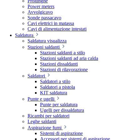
Prolunghe
Power meters
Avvolgicavo
Sonde passacavo
Cavi elettrici in matassa
Cavi di alimentazione intestati
Saldatura
Saldatura visualizza
Stazioni saldanti
Stazioni saldanti a stilo
Stazioni saldanti ad aria calda
Stazioni dissaldanti
Stazioni di rilavorazione
Saldatori
Saldatori a stilo
Saldatori a pistola
KIT saldatura
Punte e ugelli
Punte per saldatura
Ugelli per dissaldatura
Ricambi per saldatori
Leghe saldanti
Aspirazione fumi
Sistemi di aspirazione
Accessori per sistemi di aspirazione