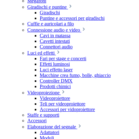
Megafoni
Giradischi e puntine
Giradischi
Puntine e accessori per giradischi
Cuffie e auricolari a filo
Connessione audio e video
Cavi in matassa
Cavetti intestati
Connettori audio
Luci ed effetti
Fari per stage e concerti
Effetti luminosi
Luci effetto laser
Macchine crea fumo, bolle, ghiaccio
Controller DMX
Prodotti chimici
Videoproiezione
Videoproiettore
Teli per videoproiettore
Accessori per vidoproiettore
Staffe e supporti
Accessori
Elaborazione del segnale
Adattatori
Moduli