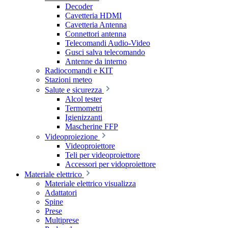
Decoder
Cavetteria HDMI
Cavetteria Antenna
Connettori antenna
Telecomandi Audio-Video
Gusci salva telecomando
Antenne da interno
Radiocomandi e KIT
Stazioni meteo
Salute e sicurezza
Alcol tester
Termometri
Igienizzanti
Mascherine FFP
Videoproiezione
Videoproiettore
Teli per videoproiettore
Accessori per vidoproiettore
Materiale elettrico
Materiale elettrico visualizza
Adattatori
Spine
Prese
Multiprese