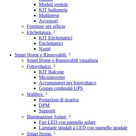
Moduli ventole
KIT bulloneria
Multiprese
Accessori
Forniture per ufficio
Etichettatura
KIT Etichettatrici
Etichettatrici
Nastri
Smart Home e Rinnovabili
Smart Home e Rinnovabili visualizza
Fotovoltaico
KIT Balcone
Microinverter
Accumulatori per fotovoltaico
Gruppi continuità UPS
Wallbox
Postazioni di ricarica
DPM
Supporti
Illuminazione Solare
Fari LED con pannello solare
Lampade stradali a LED con pannello stradale
Smart Home