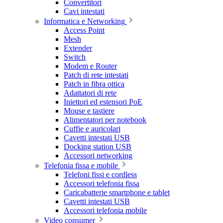
Convertitori
Cavi intestati
Informatica e Networking
Access Point
Mesh
Extender
Switch
Modem e Router
Patch di rete intestati
Patch in fibra ottica
Adattatori di rete
Iniettori ed estensori PoE
Mouse e tastiere
Alimentatori per notebook
Cuffie e auricolari
Cavetti intestati USB
Docking station USB
Accessori networking
Telefonia fissa e mobile
Telefoni fissi e cordless
Accessori telefonia fissa
Caricabatterie smartphone e tablet
Cavetti intestati USB
Accessori telefonia mobile
Video consumer