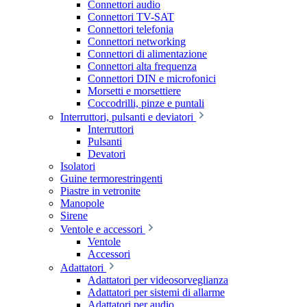
Connettori audio
Connettori TV-SAT
Connettori telefonia
Connettori networking
Connettori di alimentazione
Connettori alta frequenza
Connettori DIN e microfonici
Morsetti e morsettiere
Coccodrilli, pinze e puntali
Interruttori, pulsanti e deviatori
Interruttori
Pulsanti
Devatori
Isolatori
Guine termorestringenti
Piastre in vetronite
Manopole
Sirene
Ventole e accessori
Ventole
Accessori
Adattatori
Adattatori per videosorveglianza
Adattatori per sistemi di allarme
Adattatori per audio