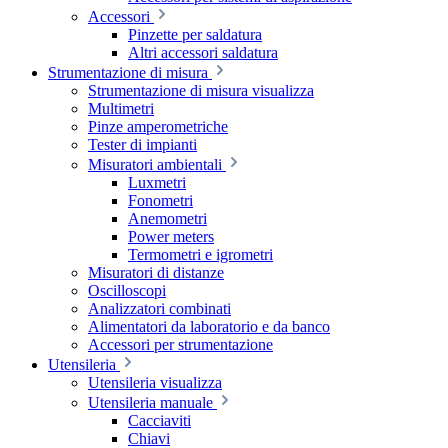
Accessori
Pinzette per saldatura
Altri accessori saldatura
Strumentazione di misura
Strumentazione di misura visualizza
Multimetri
Pinze amperometriche
Tester di impianti
Misuratori ambientali
Luxmetri
Fonometri
Anemometri
Power meters
Termometri e igrometri
Misuratori di distanze
Oscilloscopi
Analizzatori combinati
Alimentatori da laboratorio e da banco
Accessori per strumentazione
Utensileria
Utensileria visualizza
Utensileria manuale
Cacciaviti
Chiavi