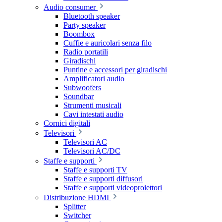
Audio consumer
Bluetooth speaker
Party speaker
Boombox
Cuffie e auricolari senza filo
Radio portatili
Giradischi
Puntine e accessori per giradischi
Amplificatori audio
Subwoofers
Soundbar
Strumenti musicali
Cavi intestati audio
Cornici digitali
Televisori
Televisori AC
Televisori AC/DC
Staffe e supporti
Staffe e supporti TV
Staffe e supporti diffusori
Staffe e supporti videoproiettori
Distribuzione HDMI
Splitter
Switcher