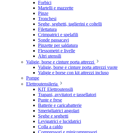
Forbici
Martelli e mazzette
Pinze
Tronchesi
Seghe, seghetti, taglierini e coltelli
Filettatura
Crimpatrici e spelafili
Sonde passacavi
Pinzette per saldatura
Flessometri e livelle
Altri utensili
Valigie, borse e cinture porta attrezzi
Valigie, borse e cinture porta attrezzi vuote
Valigie e borse con kit attrezzi incluso
Pompe
Elettroutensileria
KIT Elettroutensili
Trapani, avvitatori e tassellatori
Punte e frese
Batterie e caricabatterie
Smerigliatrici angolari
Seghe e seghetti
Levigatrici e lucidatrici
Colla a caldo
Compressori e minicompressori