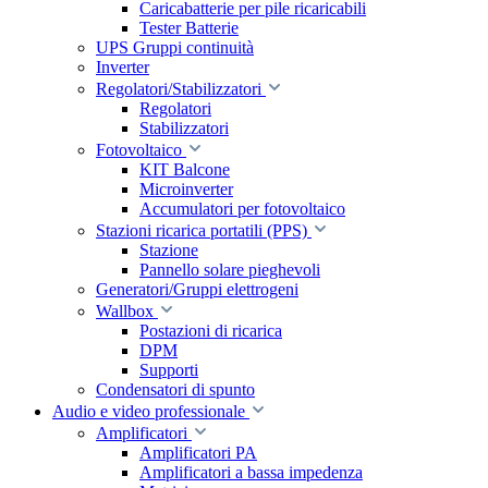
Caricabatterie per pile ricaricabili
Tester Batterie
UPS Gruppi continuità
Inverter
Regolatori/Stabilizzatori
Regolatori
Stabilizzatori
Fotovoltaico
KIT Balcone
Microinverter
Accumulatori per fotovoltaico
Stazioni ricarica portatili (PPS)
Stazione
Pannello solare pieghevoli
Generatori/Gruppi elettrogeni
Wallbox
Postazioni di ricarica
DPM
Supporti
Condensatori di spunto
Audio e video professionale
Amplificatori
Amplificatori PA
Amplificatori a bassa impedenza