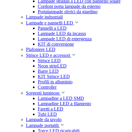
Lampade stradali a LED con pannello solare
Cordoni porta lampade da esterno
Portalampade sferici da giardino
Lampade industriali
Lampade e pannelli LED
Pannelli a LED
Lampade LED da incasso
Lampade LED di emergenza
KIT di conversione
Plafoniere LED
Strisce LED e accessori
Strisce LED
Neon stripLED
Barre LED
KIT Strisce LED
Profili in alluminio
Controller
Sorgenti luminose
Lampadine a LED SMD
Lampadine LED a filamento
Faretti a LED
Tubi LED
Lampade da tavolo
Lampade portatili
Torce LED ricaricabili