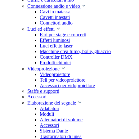
Connessione audio e video
Cavi in matassa
Cavetti intestati
Connettori audio
Luci ed effetti
Fari per stage e concerti
Effetti luminosi
Luci effetto laser
Macchine crea fumo, bolle, ghiaccio
Controller DMX
Prodotti chimici
Videoproiezione
Videoproiettore
Teli per videoproiettore
Accessori per vidoproiettore
Staffe e supporti
Accessori
Elaborazione del segnale
Adattatori
Moduli
Attenuatori di volume
Accessori
Sistema Dante
Trasformatori di linea