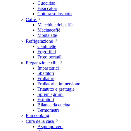
Cuociriso
Essiccatori
Cottura sottovuoto
Caffè
Macchine del caffè
Macinacaffè
Montalatte
Refrigerazione
Cantinette
Frigoriferi
Frigo portatili
Preparazione cibi
Impastatrici
Sbattitori
Frullatori
Frullatori a immersione
Tritatutto e grattugie
Spremiagrumi
Estrattori
Bilance da cucina
Termometri
Fun cooking
Cura della casa
Aspirapolveri