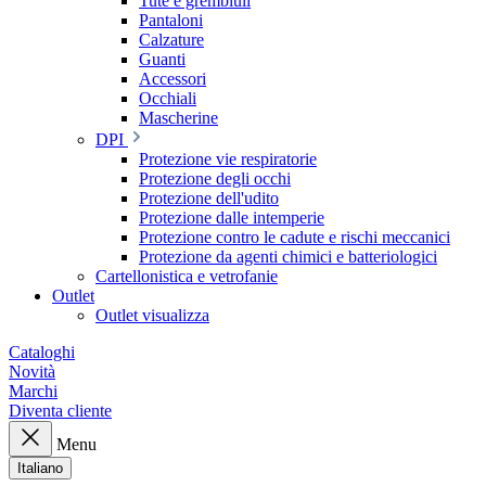
Tute e grembiuli
Pantaloni
Calzature
Guanti
Accessori
Occhiali
Mascherine
DPI
Protezione vie respiratorie
Protezione degli occhi
Protezione dell'udito
Protezione dalle intemperie
Protezione contro le cadute e rischi meccanici
Protezione da agenti chimici e batteriologici
Cartellonistica e vetrofanie
Outlet
Outlet visualizza
Cataloghi
Novità
Marchi
Diventa cliente
Menu
Italiano