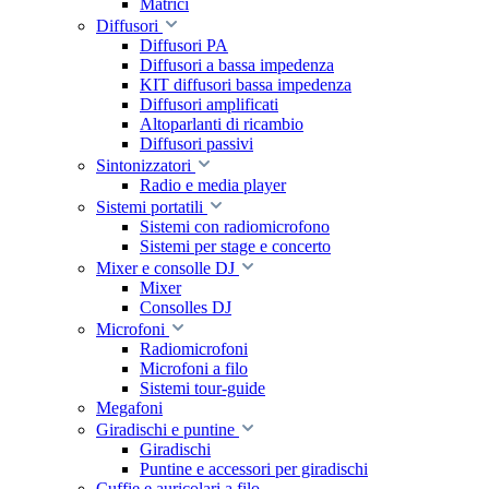
Matrici
Diffusori
Diffusori PA
Diffusori a bassa impedenza
KIT diffusori bassa impedenza
Diffusori amplificati
Altoparlanti di ricambio
Diffusori passivi
Sintonizzatori
Radio e media player
Sistemi portatili
Sistemi con radiomicrofono
Sistemi per stage e concerto
Mixer e consolle DJ
Mixer
Consolles DJ
Microfoni
Radiomicrofoni
Microfoni a filo
Sistemi tour-guide
Megafoni
Giradischi e puntine
Giradischi
Puntine e accessori per giradischi
Cuffie e auricolari a filo