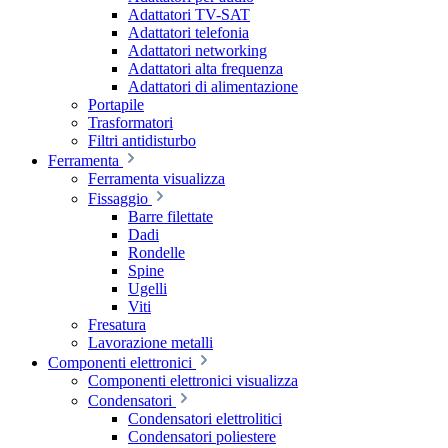
Adattatori TV-SAT
Adattatori telefonia
Adattatori networking
Adattatori alta frequenza
Adattatori di alimentazione
Portapile
Trasformatori
Filtri antidisturbo
Ferramenta
Ferramenta visualizza
Fissaggio
Barre filettate
Dadi
Rondelle
Spine
Ugelli
Viti
Fresatura
Lavorazione metalli
Componenti elettronici
Componenti elettronici visualizza
Condensatori
Condensatori elettrolitici
Condensatori poliestere