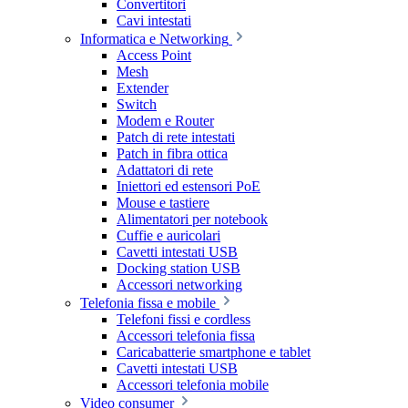
Convertitori
Cavi intestati
Informatica e Networking
Access Point
Mesh
Extender
Switch
Modem e Router
Patch di rete intestati
Patch in fibra ottica
Adattatori di rete
Iniettori ed estensori PoE
Mouse e tastiere
Alimentatori per notebook
Cuffie e auricolari
Cavetti intestati USB
Docking station USB
Accessori networking
Telefonia fissa e mobile
Telefoni fissi e cordless
Accessori telefonia fissa
Caricabatterie smartphone e tablet
Cavetti intestati USB
Accessori telefonia mobile
Video consumer