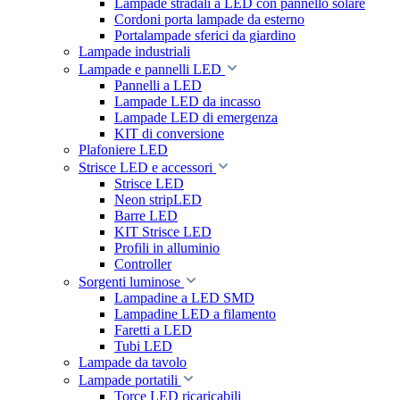
Lampade stradali a LED con pannello solare
Cordoni porta lampade da esterno
Portalampade sferici da giardino
Lampade industriali
Lampade e pannelli LED
Pannelli a LED
Lampade LED da incasso
Lampade LED di emergenza
KIT di conversione
Plafoniere LED
Strisce LED e accessori
Strisce LED
Neon stripLED
Barre LED
KIT Strisce LED
Profili in alluminio
Controller
Sorgenti luminose
Lampadine a LED SMD
Lampadine LED a filamento
Faretti a LED
Tubi LED
Lampade da tavolo
Lampade portatili
Torce LED ricaricabili