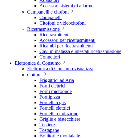
Adattatori
Accessori sistemi di allarme
Campanelli e citofoni
Campanelli
Citofoni e videocitofoni
Ricetrasmissione
Ricetrasmittenti
Accessori per ricetrasmittenti
Ricambi per ricetrasmittenti
Cavi in matassa e intestati ricetrasmissione
Connettori
Elettronica di Consumo
Elettronica di Consumo visualizza
Cottura
Friggitrici ad Aria
Forni elettrici
Forni microonde
Fornipizza
Fornelli a gas
Fornelli elettrici
Fornelli a induzione
Griglie e bistecchiere
Tostiere
Tostapane
Bollitori e montalatte