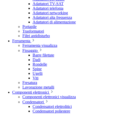
Adattatori TV-SAT
Adattatori telefonia
Adattatori networking
Adattatori alta frequenza
Adattatori di alimentazione
Portapile
Trasformatori
Filtri antidisturbo
Ferramenta
Ferramenta visualizza
Fissaggio
Barre filettate
Dadi
Rondelle
Spine
Ugelli
Viti
Fresatura
Lavorazione metalli
Componenti elettronici
Componenti elettronici visualizza
Condensatori
Condensatori elettrolitici
Condensatori poliestere