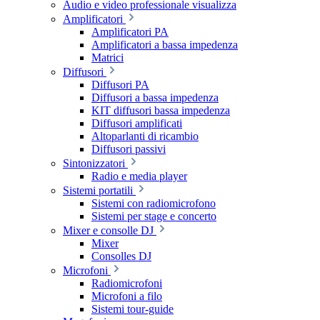
Audio e video professionale visualizza
Amplificatori
Amplificatori PA
Amplificatori a bassa impedenza
Matrici
Diffusori
Diffusori PA
Diffusori a bassa impedenza
KIT diffusori bassa impedenza
Diffusori amplificati
Altoparlanti di ricambio
Diffusori passivi
Sintonizzatori
Radio e media player
Sistemi portatili
Sistemi con radiomicrofono
Sistemi per stage e concerto
Mixer e consolle DJ
Mixer
Consolles DJ
Microfoni
Radiomicrofoni
Microfoni a filo
Sistemi tour-guide