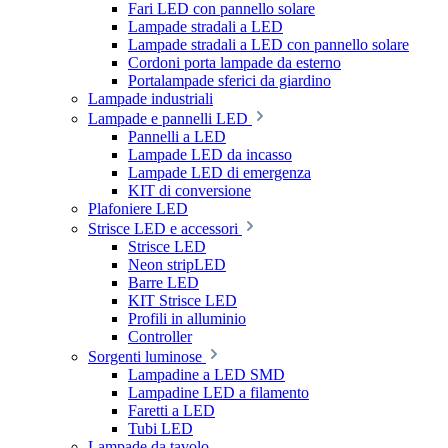
Fari LED con pannello solare
Lampade stradali a LED
Lampade stradali a LED con pannello solare
Cordoni porta lampade da esterno
Portalampade sferici da giardino
Lampade industriali
Lampade e pannelli LED
Pannelli a LED
Lampade LED da incasso
Lampade LED di emergenza
KIT di conversione
Plafoniere LED
Strisce LED e accessori
Strisce LED
Neon stripLED
Barre LED
KIT Strisce LED
Profili in alluminio
Controller
Sorgenti luminose
Lampadine a LED SMD
Lampadine LED a filamento
Faretti a LED
Tubi LED
Lampade da tavolo