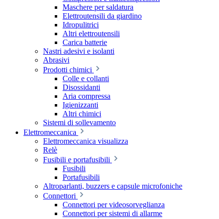
Maschere per saldatura
Elettroutensili da giardino
Idropulitrici
Altri elettroutensili
Carica batterie
Nastri adesivi e isolanti
Abrasivi
Prodotti chimici
Colle e collanti
Disossidanti
Aria compressa
Igienizzanti
Altri chimici
Sistemi di sollevamento
Elettromeccanica
Elettromeccanica visualizza
Relè
Fusibili e portafusibili
Fusibili
Portafusibili
Altroparlanti, buzzers e capsule microfoniche
Connettori
Connettori per videosorveglianza
Connettori per sistemi di allarme