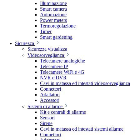
Illuminazione
Smart camera
Automazione
Power meters
Termoregolazione
Timer
Smart gardening
Sicurezza
Sicurezza visualizza
Videosorveglianza
Telecamere analogiche
Telecamere IP
Telecamere WiFi e 4G
NVR e DVR
Cavi in matassa ed intestati videosorveglianza
Connettori
Adattatori
Accessori
Sistemi di allarme
Kit e centrali di allarme
Sensori
Sirene
Cavi in matassa ed intestati sistemi allarme
Connettori