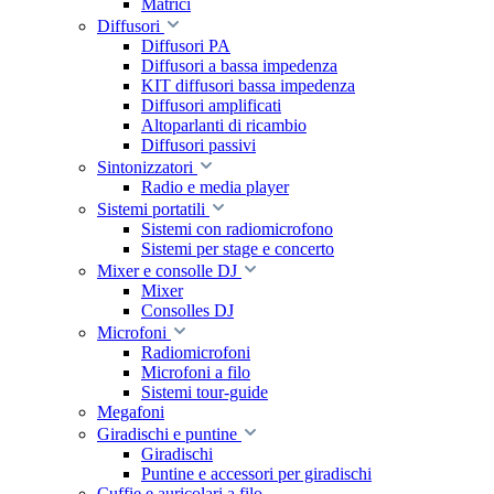
Matrici
Diffusori
Diffusori PA
Diffusori a bassa impedenza
KIT diffusori bassa impedenza
Diffusori amplificati
Altoparlanti di ricambio
Diffusori passivi
Sintonizzatori
Radio e media player
Sistemi portatili
Sistemi con radiomicrofono
Sistemi per stage e concerto
Mixer e consolle DJ
Mixer
Consolles DJ
Microfoni
Radiomicrofoni
Microfoni a filo
Sistemi tour-guide
Megafoni
Giradischi e puntine
Giradischi
Puntine e accessori per giradischi
Cuffie e auricolari a filo