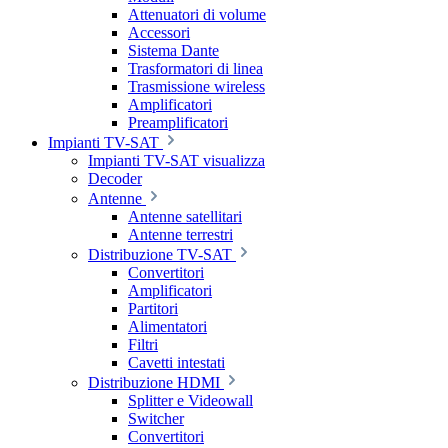
Attenuatori di volume
Accessori
Sistema Dante
Trasformatori di linea
Trasmissione wireless
Amplificatori
Preamplificatori
Impianti TV-SAT
Impianti TV-SAT visualizza
Decoder
Antenne
Antenne satellitari
Antenne terrestri
Distribuzione TV-SAT
Convertitori
Amplificatori
Partitori
Alimentatori
Filtri
Cavetti intestati
Distribuzione HDMI
Splitter e Videowall
Switcher
Convertitori