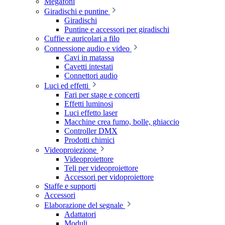
Megafoni
Giradischi e puntine
Giradischi
Puntine e accessori per giradischi
Cuffie e auricolari a filo
Connessione audio e video
Cavi in matassa
Cavetti intestati
Connettori audio
Luci ed effetti
Fari per stage e concerti
Effetti luminosi
Luci effetto laser
Macchine crea fumo, bolle, ghiaccio
Controller DMX
Prodotti chimici
Videoproiezione
Videoproiettore
Teli per videoproiettore
Accessori per vidoproiettore
Staffe e supporti
Accessori
Elaborazione del segnale
Adattatori
Moduli