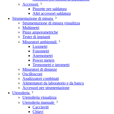
Accessori
Pinzette per saldatura
Altri accessori saldatura
Strumentazione di misura
Strumentazione di misura visualizza
Multimetri
Pinze amperometriche
Tester di impianti
Misuratori ambientali
Luxmetri
Fonometri
Anemometri
Power meters
Termometri e igrometri
Misuratori di distanze
Oscilloscopi
Analizzatori combinati
Alimentatori da laboratorio e da banco
Accessori per strumentazione
Utensileria
Utensileria visualizza
Utensileria manuale
Cacciaviti
Chiavi