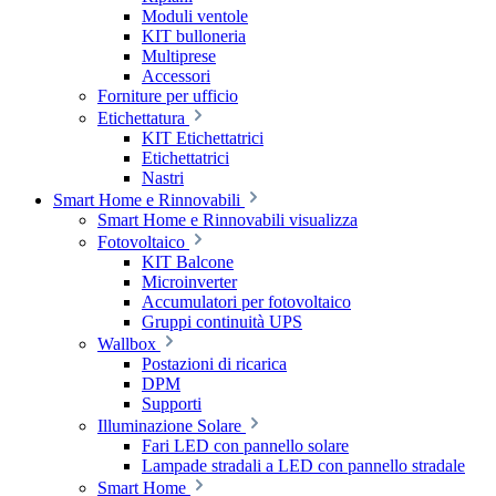
Moduli ventole
KIT bulloneria
Multiprese
Accessori
Forniture per ufficio
Etichettatura
KIT Etichettatrici
Etichettatrici
Nastri
Smart Home e Rinnovabili
Smart Home e Rinnovabili visualizza
Fotovoltaico
KIT Balcone
Microinverter
Accumulatori per fotovoltaico
Gruppi continuità UPS
Wallbox
Postazioni di ricarica
DPM
Supporti
Illuminazione Solare
Fari LED con pannello solare
Lampade stradali a LED con pannello stradale
Smart Home