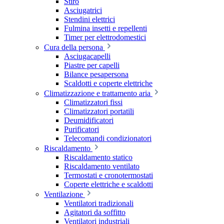
Stiro
Asciugatrici
Stendini elettrici
Fulmina insetti e repellenti
Timer per elettrodomestici
Cura della persona
Asciugacapelli
Piastre per capelli
Bilance pesapersona
Scaldotti e coperte elettriche
Climatizzazione e trattamento aria
Climatizzatori fissi
Climatizzatori portatili
Deumidificatori
Purificatori
Telecomandi condizionatori
Riscaldamento
Riscaldamento statico
Riscaldamento ventilato
Termostati e cronotermostati
Coperte elettriche e scaldotti
Ventilazione
Ventilatori tradizionali
Agitatori da soffitto
Ventilatori industriali