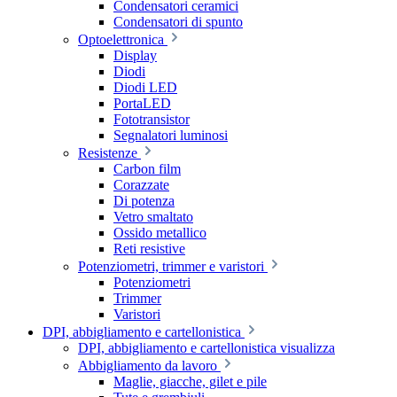
Condensatori ceramici
Condensatori di spunto
Optoelettronica
Display
Diodi
Diodi LED
PortaLED
Fototransistor
Segnalatori luminosi
Resistenze
Carbon film
Corazzate
Di potenza
Vetro smaltato
Ossido metallico
Reti resistive
Potenziometri, trimmer e varistori
Potenziometri
Trimmer
Varistori
DPI, abbigliamento e cartellonistica
DPI, abbigliamento e cartellonistica visualizza
Abbigliamento da lavoro
Maglie, giacche, gilet e pile