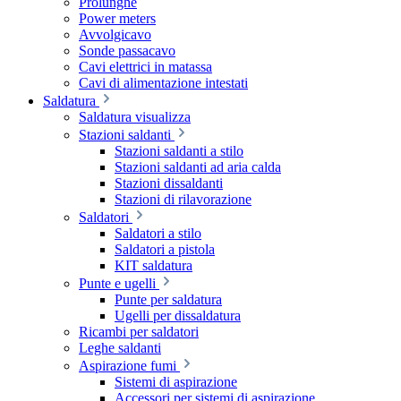
Prolunghe
Power meters
Avvolgicavo
Sonde passacavo
Cavi elettrici in matassa
Cavi di alimentazione intestati
Saldatura
Saldatura visualizza
Stazioni saldanti
Stazioni saldanti a stilo
Stazioni saldanti ad aria calda
Stazioni dissaldanti
Stazioni di rilavorazione
Saldatori
Saldatori a stilo
Saldatori a pistola
KIT saldatura
Punte e ugelli
Punte per saldatura
Ugelli per dissaldatura
Ricambi per saldatori
Leghe saldanti
Aspirazione fumi
Sistemi di aspirazione
Accessori per sistemi di aspirazione