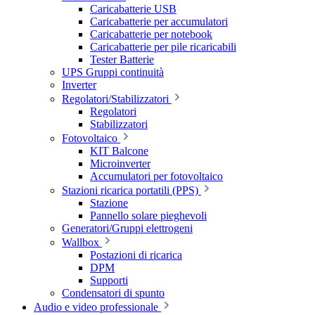
Caricabatterie USB
Caricabatterie per accumulatori
Caricabatterie per notebook
Caricabatterie per pile ricaricabili
Tester Batterie
UPS Gruppi continuità
Inverter
Regolatori/Stabilizzatori
Regolatori
Stabilizzatori
Fotovoltaico
KIT Balcone
Microinverter
Accumulatori per fotovoltaico
Stazioni ricarica portatili (PPS)
Stazione
Pannello solare pieghevoli
Generatori/Gruppi elettrogeni
Wallbox
Postazioni di ricarica
DPM
Supporti
Condensatori di spunto
Audio e video professionale