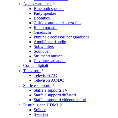
Audio consumer
Bluetooth speaker
Party speaker
Boombox
Cuffie e auricolari senza filo
Radio portatili
Giradischi
Puntine e accessori per giradischi
Amplificatori audio
Subwoofers
Soundbar
Strumenti musicali
Cavi intestati audio
Cornici digitali
Televisori
Televisori AC
Televisori AC/DC
Staffe e supporti
Staffe e supporti TV
Staffe e supporti diffusori
Staffe e supporti videoproiettori
Distribuzione HDMI
Splitter
Switcher