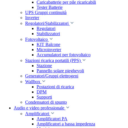
Caricabatterie per pile ricaricabili
Tester Batterie
UPS Gruppi continuità
Inverter
Regolatori/Stabilizzatori
Regolatori
Stabilizzatori
Fotovoltaico
KIT Balcone
Microinverter
Accumulatori per fotovoltaico
Stazioni ricarica portatili (PPS)
Stazione
Pannello solare pieghevoli
Generatori/Gruppi elettrogeni
Wallbox
Postazioni di ricarica
DPM
Supporti
Condensatori di spunto
Audio e video professionale
Amplificatori
Amplificatori PA
Amplificatori a bassa impedenza