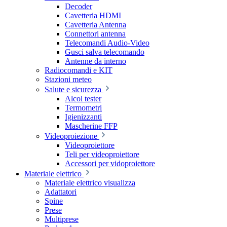
Decoder
Cavetteria HDMI
Cavetteria Antenna
Connettori antenna
Telecomandi Audio-Video
Gusci salva telecomando
Antenne da interno
Radiocomandi e KIT
Stazioni meteo
Salute e sicurezza
Alcol tester
Termometri
Igienizzanti
Mascherine FFP
Videoproiezione
Videoproiettore
Teli per videoproiettore
Accessori per vidoproiettore
Materiale elettrico
Materiale elettrico visualizza
Adattatori
Spine
Prese
Multiprese