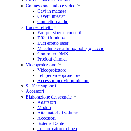
Connessione audio e video
Cavi in matassa
Cavetti intestati
Connettori audio
Luci ed effetti
Fari per stage e concerti
Effetti luminosi
Luci effetto laser
Macchine crea fumo, bolle, ghiaccio
Controller DMX
Prodotti chimici
Videoproiezione
Videoproiettore
Teli per videoproiettore
Accessori per vidoproiettore
Staffe e supporti
Accessori
Elaborazione del segnale
Adattatori
Moduli
Attenuatori di volume
Accessori
Sistema Dante
Trasformatori di linea