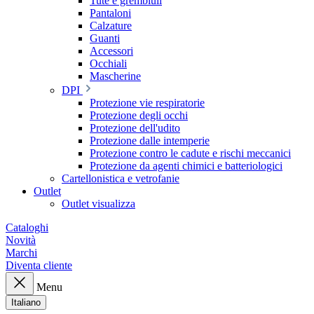
Tute e grembiuli
Pantaloni
Calzature
Guanti
Accessori
Occhiali
Mascherine
DPI
Protezione vie respiratorie
Protezione degli occhi
Protezione dell'udito
Protezione dalle intemperie
Protezione contro le cadute e rischi meccanici
Protezione da agenti chimici e batteriologici
Cartellonistica e vetrofanie
Outlet
Outlet visualizza
Cataloghi
Novità
Marchi
Diventa cliente
Menu
Italiano