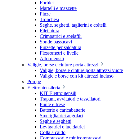
Forbici
Martelli e mazzette
Pinze
Tronchesi
Seghe, seghetti, taglierini e coltelli
Filettatura
Crimpatrici e spelafili
Sonde passacavi
Pinzette per saldatura
Flessometri e livelle
Altri utensili
Valigie, borse e cinture porta attrezzi
Valigie, borse e cinture porta attrezzi vuote
Valigie e borse con kit attrezzi incluso
Pompe
Elettroutensileria
KIT Elettroutensili
Trapani, avvitatori e tassellatori
Punte e frese
Batterie e caricabatterie
Smerigliatrici angolari
Seghe e seghetti
Levigatrici e lucidatrici
Colla a caldo
Compressori e minicompressori