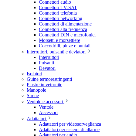
Connettori audio
Connettori TV-SAT
Connettori telefonia
Connettori networking
Connettori di alimentazione
Connettori alta frequenza
Connettori DIN e microfonici
Morsetti e morsettiere
Coccodrilli, pinze e puntali
Interruttori, pulsanti e deviatori
Interruttori
Pulsanti
Devatori
Isolatori
Guine termorestringenti
Piastre in vetronite
Manopole
Sirene
Ventole e accessori
Ventole
Accessori
Adattatori
Adattatori per videosorveglianza
Adattatori per sistemi di allarme
Adattatori per audio