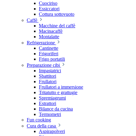
Cuociriso
Essiccatori
Cottura sottovuoto
Caffè
Macchine del caffè
Macinacaffè
Montalatte
Refrigerazione
Cantinette
Frigoriferi
Frigo portatili
Preparazione cibi
Impastatrici
Sbattitori
Frullatori
Frullatori a immersione
Tritatutto e grattugie
Spremiagrumi
Estrattori
Bilance da cucina
Termometri
Fun cooking
Cura della casa
Aspirapolveri