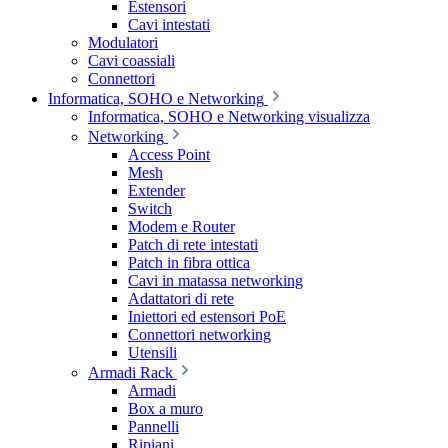
Estensori
Cavi intestati
Modulatori
Cavi coassiali
Connettori
Informatica, SOHO e Networking
Informatica, SOHO e Networking visualizza
Networking
Access Point
Mesh
Extender
Switch
Modem e Router
Patch di rete intestati
Patch in fibra ottica
Cavi in matassa networking
Adattatori di rete
Iniettori ed estensori PoE
Connettori networking
Utensili
Armadi Rack
Armadi
Box a muro
Pannelli
Ripiani