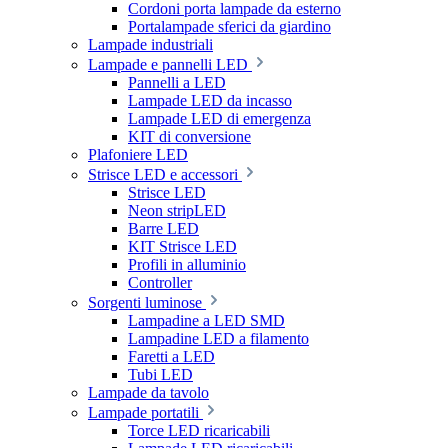
Cordoni porta lampade da esterno
Portalampade sferici da giardino
Lampade industriali
Lampade e pannelli LED
Pannelli a LED
Lampade LED da incasso
Lampade LED di emergenza
KIT di conversione
Plafoniere LED
Strisce LED e accessori
Strisce LED
Neon stripLED
Barre LED
KIT Strisce LED
Profili in alluminio
Controller
Sorgenti luminose
Lampadine a LED SMD
Lampadine LED a filamento
Faretti a LED
Tubi LED
Lampade da tavolo
Lampade portatili
Torce LED ricaricabili