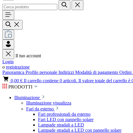
Il tuo account
Login
o
registrazione
Panoramica
Profilo personale
Indirizzi
Modalità di pagamento
Ordini
0,00 €
Il carrello contiene 0 articoli. Il valore totale del carrello è 
PRODOTTI
Illuminazione
Illuminazione visualizza
Fari da esterno
Fari professionali da esterno
Fari LED con pannello solare
Lampade stradali a LED
Lampade stradali a LED con pannello solare