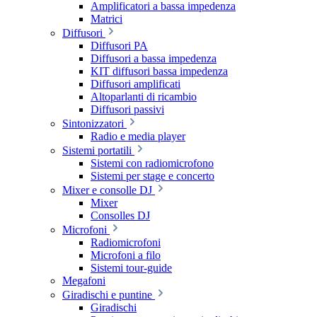
Amplificatori a bassa impedenza
Matrici
Diffusori
Diffusori PA
Diffusori a bassa impedenza
KIT diffusori bassa impedenza
Diffusori amplificati
Altoparlanti di ricambio
Diffusori passivi
Sintonizzatori
Radio e media player
Sistemi portatili
Sistemi con radiomicrofono
Sistemi per stage e concerto
Mixer e consolle DJ
Mixer
Consolles DJ
Microfoni
Radiomicrofoni
Microfoni a filo
Sistemi tour-guide
Megafoni
Giradischi e puntine
Giradischi