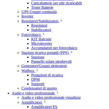
Caricabatterie per pile ricaricabili
Tester Batterie
UPS Gruppi continuità
Inverter
Regolatori/Stabilizzatori
Regolatori
Stabilizzatori
Fotovoltaico
KIT Balcone
Microinverter
Accumulatori per fotovoltaico
Stazioni ricarica portatili (PPS)
Stazione
Pannello solare pieghevoli
Generatori/Gruppi elettrogeni
Wallbox
Postazioni di ricarica
DPM
Supporti
Condensatori di spunto
Audio e video professionale
Audio e video professionale visualizza
Amplificatori
Amplificatori PA