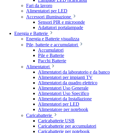
Lampade LED ricaricabili
Fari da lavoro
Alimentatori per LED
Accessori illuminazione
Sensori PIR e microonde
Adattatori portalampade
Energia e Batterie
Energia e Batterie visualizza
Pile, batterie e accumulatori
Accumulatori
Pile e Batterie
Pacchi Batterie
Alimentatori
Alimentatori da laboratorio e da banco
Alimentatori per impianti TV
Alimentatori da quadro elettrico
Alimentatori Uso Generale
Alimentatori Uso Specifico
Alimentatori da Installazione
Alimentatori per LED
Alimentatore per notebook
Caricabatterie
Caricabatterie USB
Caricabatterie per accumulatori
Caricabatterie per notebook