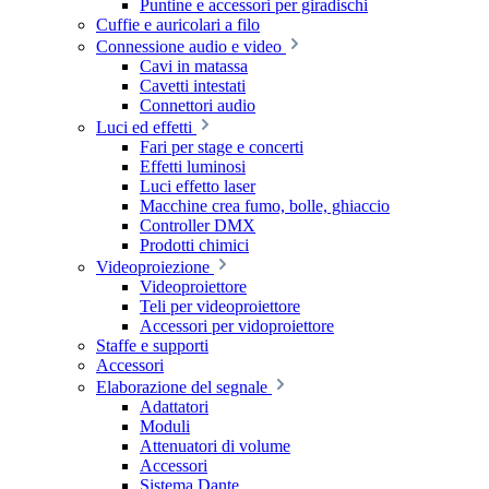
Puntine e accessori per giradischi
Cuffie e auricolari a filo
Connessione audio e video
Cavi in matassa
Cavetti intestati
Connettori audio
Luci ed effetti
Fari per stage e concerti
Effetti luminosi
Luci effetto laser
Macchine crea fumo, bolle, ghiaccio
Controller DMX
Prodotti chimici
Videoproiezione
Videoproiettore
Teli per videoproiettore
Accessori per vidoproiettore
Staffe e supporti
Accessori
Elaborazione del segnale
Adattatori
Moduli
Attenuatori di volume
Accessori
Sistema Dante