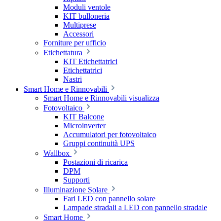
Moduli ventole
KIT bulloneria
Multiprese
Accessori
Forniture per ufficio
Etichettatura
KIT Etichettatrici
Etichettatrici
Nastri
Smart Home e Rinnovabili
Smart Home e Rinnovabili visualizza
Fotovoltaico
KIT Balcone
Microinverter
Accumulatori per fotovoltaico
Gruppi continuità UPS
Wallbox
Postazioni di ricarica
DPM
Supporti
Illuminazione Solare
Fari LED con pannello solare
Lampade stradali a LED con pannello stradale
Smart Home