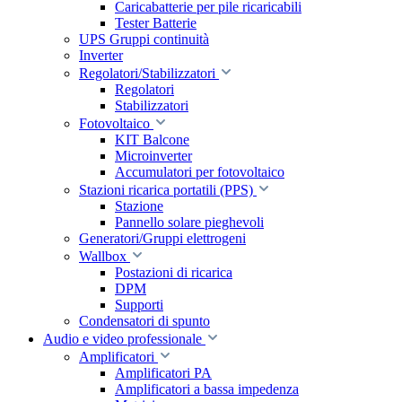
Caricabatterie per pile ricaricabili
Tester Batterie
UPS Gruppi continuità
Inverter
Regolatori/Stabilizzatori
Regolatori
Stabilizzatori
Fotovoltaico
KIT Balcone
Microinverter
Accumulatori per fotovoltaico
Stazioni ricarica portatili (PPS)
Stazione
Pannello solare pieghevoli
Generatori/Gruppi elettrogeni
Wallbox
Postazioni di ricarica
DPM
Supporti
Condensatori di spunto
Audio e video professionale
Amplificatori
Amplificatori PA
Amplificatori a bassa impedenza