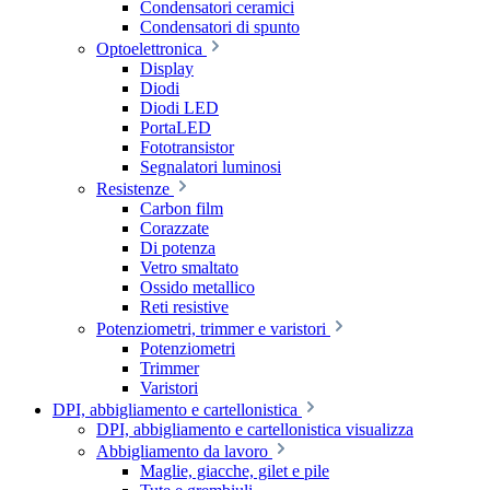
Condensatori ceramici
Condensatori di spunto
Optoelettronica
Display
Diodi
Diodi LED
PortaLED
Fototransistor
Segnalatori luminosi
Resistenze
Carbon film
Corazzate
Di potenza
Vetro smaltato
Ossido metallico
Reti resistive
Potenziometri, trimmer e varistori
Potenziometri
Trimmer
Varistori
DPI, abbigliamento e cartellonistica
DPI, abbigliamento e cartellonistica visualizza
Abbigliamento da lavoro
Maglie, giacche, gilet e pile