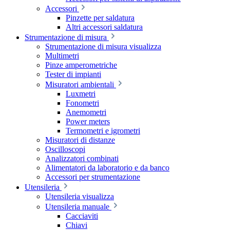
Accessori
Pinzette per saldatura
Altri accessori saldatura
Strumentazione di misura
Strumentazione di misura visualizza
Multimetri
Pinze amperometriche
Tester di impianti
Misuratori ambientali
Luxmetri
Fonometri
Anemometri
Power meters
Termometri e igrometri
Misuratori di distanze
Oscilloscopi
Analizzatori combinati
Alimentatori da laboratorio e da banco
Accessori per strumentazione
Utensileria
Utensileria visualizza
Utensileria manuale
Cacciaviti
Chiavi