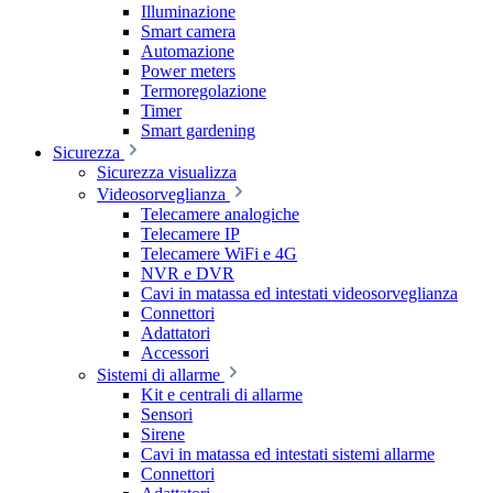
Illuminazione
Smart camera
Automazione
Power meters
Termoregolazione
Timer
Smart gardening
Sicurezza
Sicurezza visualizza
Videosorveglianza
Telecamere analogiche
Telecamere IP
Telecamere WiFi e 4G
NVR e DVR
Cavi in matassa ed intestati videosorveglianza
Connettori
Adattatori
Accessori
Sistemi di allarme
Kit e centrali di allarme
Sensori
Sirene
Cavi in matassa ed intestati sistemi allarme
Connettori