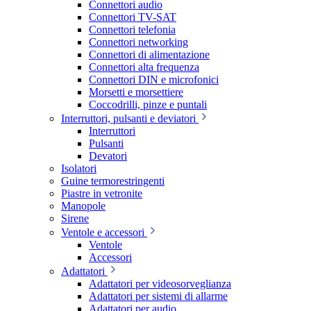
Connettori audio
Connettori TV-SAT
Connettori telefonia
Connettori networking
Connettori di alimentazione
Connettori alta frequenza
Connettori DIN e microfonici
Morsetti e morsettiere
Coccodrilli, pinze e puntali
Interruttori, pulsanti e deviatori
Interruttori
Pulsanti
Devatori
Isolatori
Guine termorestringenti
Piastre in vetronite
Manopole
Sirene
Ventole e accessori
Ventole
Accessori
Adattatori
Adattatori per videosorveglianza
Adattatori per sistemi di allarme
Adattatori per audio