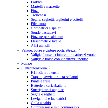
Forbici
Martelli e mazzette
Pinze
Tronchesi
Seghe, seghetti, taglierini e coltelli
Filettatura
Crimpatrici e spelafili
Sonde passacavi
Pinzette per saldatura
Flessometri e livelle
Altri utensili
Valigie, borse e cinture porta attrezzi
Valigie, borse e cinture porta attrezzi vuote
Valigie e borse con kit attrezzi incluso
Pompe
Elettroutensileria
KIT Elettroutensili
Trapani, avvitatori e tassellatori
Punte e frese
Batterie e caricabatterie
Smerigliatrici angolari
Seghe e seghetti
Levigatrici e lucidatrici
Colla a caldo
Compressori e minicompressori