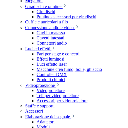
Megafoni
Giradischi e puntine
Giradischi
Puntine e accessori per giradischi
Cuffie e auricolari a filo
Connessione audio e video
Cavi in matassa
Cavetti intestati
Connettori audio
Luci ed effetti
Fari per stage e concerti
Effetti luminosi
Luci effetto laser
Macchine crea fumo, bolle, ghiaccio
Controller DMX
Prodotti chimici
Videoproiezione
Videoproiettore
Teli per videoproiettore
Accessori per vidoproiettore
Staffe e supporti
Accessori
Elaborazione del segnale
Adattatori
Moduli