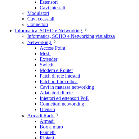
Estensori
Cavi intestati
Modulatori
Cavi coassiali
Connettori
Informatica, SOHO e Networking
Informatica, SOHO e Networking visualizza
Networking
Access Point
Mesh
Extender
Switch
Modem e Router
Patch di rete intestati
Patch in fibra ottica
Cavi in matassa networking
Adattatori di rete
Iniettori ed estensori PoE
Connettori networking
Utensili
Armadi Rack
Armadi
Box a muro
Pannelli
Ripiani