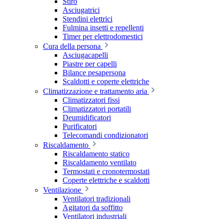
Stiro
Asciugatrici
Stendini elettrici
Fulmina insetti e repellenti
Timer per elettrodomestici
Cura della persona
Asciugacapelli
Piastre per capelli
Bilance pesapersona
Scaldotti e coperte elettriche
Climatizzazione e trattamento aria
Climatizzatori fissi
Climatizzatori portatili
Deumidificatori
Purificatori
Telecomandi condizionatori
Riscaldamento
Riscaldamento statico
Riscaldamento ventilato
Termostati e cronotermostati
Coperte elettriche e scaldotti
Ventilazione
Ventilatori tradizionali
Agitatori da soffitto
Ventilatori industriali