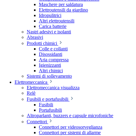
Maschere per saldatura
Elettroutensili da giardino
Idropulitrici
Altri elettroutensili
Carica batterie
Nastri adesivi e isolanti
Abrasivi
Prodotti chimici
Colle e collanti
Disossidanti
Aria compressa
Igienizzanti
Altri chimici
Sistemi di sollevamento
Elettromeccanica
Elettromeccanica visualizza
Relè
Fusibili e portafusibili
Fusibili
Portafusibili
Altroparlanti, buzzers e capsule microfoniche
Connettori
Connettori per videosorveglianza
Connettori per sistemi di allarme