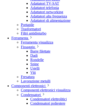
Adattatori TV-SAT
Adattatori telefonia
Adattatori networking
Adattatori alta frequenza
Adattatori di alimentazione
Portapile
Trasformatori
Filtri antidisturbo
Ferramenta
Ferramenta visualizza
Fissaggio
Barre filettate
Dadi
Rondelle
Spine
Ugelli
Viti
Fresatura
Lavorazione metalli
Componenti elettronici
Componenti elettronici visualizza
Condensatori
Condensatori elettrolitici
Condensatori poliestere