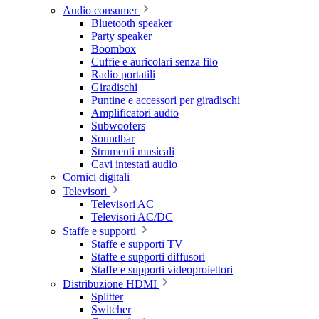
Audio consumer
Bluetooth speaker
Party speaker
Boombox
Cuffie e auricolari senza filo
Radio portatili
Giradischi
Puntine e accessori per giradischi
Amplificatori audio
Subwoofers
Soundbar
Strumenti musicali
Cavi intestati audio
Cornici digitali
Televisori
Televisori AC
Televisori AC/DC
Staffe e supporti
Staffe e supporti TV
Staffe e supporti diffusori
Staffe e supporti videoproiettori
Distribuzione HDMI
Splitter
Switcher