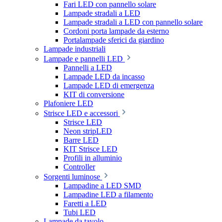
Fari LED con pannello solare
Lampade stradali a LED
Lampade stradali a LED con pannello solare
Cordoni porta lampade da esterno
Portalampade sferici da giardino
Lampade industriali
Lampade e pannelli LED
Pannelli a LED
Lampade LED da incasso
Lampade LED di emergenza
KIT di conversione
Plafoniere LED
Strisce LED e accessori
Strisce LED
Neon stripLED
Barre LED
KIT Strisce LED
Profili in alluminio
Controller
Sorgenti luminose
Lampadine a LED SMD
Lampadine LED a filamento
Faretti a LED
Tubi LED
Lampade da tavolo