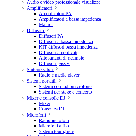
Audio e video professionale visualizza
Amplificatori
Amplificatori PA
Amplificatori a bassa impedenza
Matrici
Diffusori
Diffusori PA
Diffusori a bassa impedenza
KIT diffusori bassa impedenza
Diffusori amplificati
Altoparlanti di ricambio
Diffusori passivi
Sintonizzatori
Radio e media player
Sistemi portatili
Sistemi con radiomicrofono
Sistemi per stage e concerto
Mixer e consolle DJ
Mixer
Consolles DJ
Microfoni
Radiomicrofoni
Microfoni a filo
Sistemi tour-guide