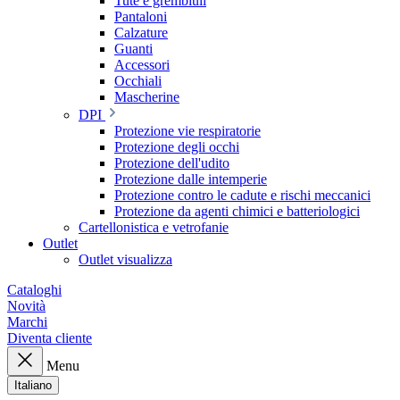
Tute e grembiuli
Pantaloni
Calzature
Guanti
Accessori
Occhiali
Mascherine
DPI
Protezione vie respiratorie
Protezione degli occhi
Protezione dell'udito
Protezione dalle intemperie
Protezione contro le cadute e rischi meccanici
Protezione da agenti chimici e batteriologici
Cartellonistica e vetrofanie
Outlet
Outlet visualizza
Cataloghi
Novità
Marchi
Diventa cliente
Menu
Italiano