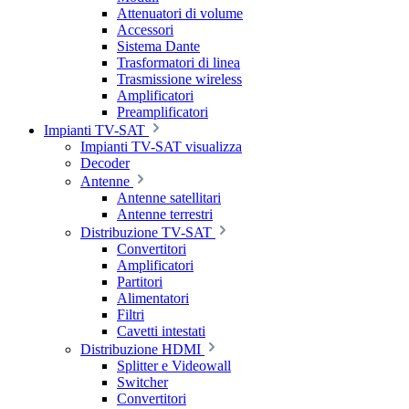
Attenuatori di volume
Accessori
Sistema Dante
Trasformatori di linea
Trasmissione wireless
Amplificatori
Preamplificatori
Impianti TV-SAT
Impianti TV-SAT visualizza
Decoder
Antenne
Antenne satellitari
Antenne terrestri
Distribuzione TV-SAT
Convertitori
Amplificatori
Partitori
Alimentatori
Filtri
Cavetti intestati
Distribuzione HDMI
Splitter e Videowall
Switcher
Convertitori