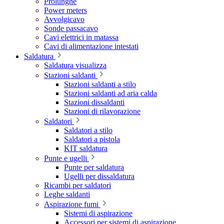
Prolunghe
Power meters
Avvolgicavo
Sonde passacavo
Cavi elettrici in matassa
Cavi di alimentazione intestati
Saldatura
Saldatura visualizza
Stazioni saldanti
Stazioni saldanti a stilo
Stazioni saldanti ad aria calda
Stazioni dissaldanti
Stazioni di rilavorazione
Saldatori
Saldatori a stilo
Saldatori a pistola
KIT saldatura
Punte e ugelli
Punte per saldatura
Ugelli per dissaldatura
Ricambi per saldatori
Leghe saldanti
Aspirazione fumi
Sistemi di aspirazione
Accessori per sistemi di aspirazione