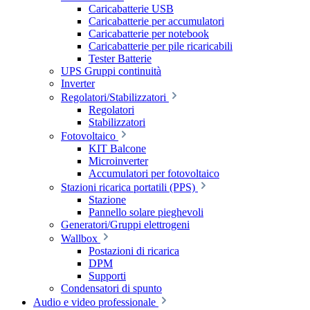
Caricabatterie USB
Caricabatterie per accumulatori
Caricabatterie per notebook
Caricabatterie per pile ricaricabili
Tester Batterie
UPS Gruppi continuità
Inverter
Regolatori/Stabilizzatori
Regolatori
Stabilizzatori
Fotovoltaico
KIT Balcone
Microinverter
Accumulatori per fotovoltaico
Stazioni ricarica portatili (PPS)
Stazione
Pannello solare pieghevoli
Generatori/Gruppi elettrogeni
Wallbox
Postazioni di ricarica
DPM
Supporti
Condensatori di spunto
Audio e video professionale