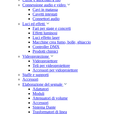
Connessione audio e video
Cavi in matassa
Cavetti intestati
Connettori audio
Luci ed effetti
Fari per stage e concerti
Effetti luminosi
Luci effetto laser
Macchine crea fumo, bolle, ghiaccio
Controller DMX
Prodotti chimici
Videoproiezione
Videoproiettore
Teli per videoproiettore
Accessori per vidoproiettore
Staffe e supporti
Accessori
Elaborazione del segnale
Adattatori
Moduli
Attenuatori di volume
Accessori
Sistema Dante
Trasformatori di linea