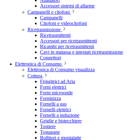
Adattatori
Accessori sistemi di allarme
Campanelli e citofoni
Campanelli
Citofoni e videocitofoni
Ricetrasmissione
Ricetrasmittenti
Accessori per ricetrasmittenti
Ricambi per ricetrasmittenti
Cavi in matassa e intestati ricetrasmissione
Connettori
Elettronica di Consumo
Elettronica di Consumo visualizza
Cottura
Friggitrici ad Aria
Forni elettrici
Forni microonde
Fornipizza
Fornelli a gas
Fornelli elettrici
Fornelli a induzione
Griglie e bistecchiere
Tostiere
Tostapane
Bollitori e montalatte