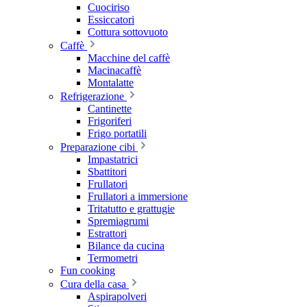
Cuociriso
Essiccatori
Cottura sottovuoto
Caffè
Macchine del caffè
Macinacaffè
Montalatte
Refrigerazione
Cantinette
Frigoriferi
Frigo portatili
Preparazione cibi
Impastatrici
Sbattitori
Frullatori
Frullatori a immersione
Tritatutto e grattugie
Spremiagrumi
Estrattori
Bilance da cucina
Termometri
Fun cooking
Cura della casa
Aspirapolveri