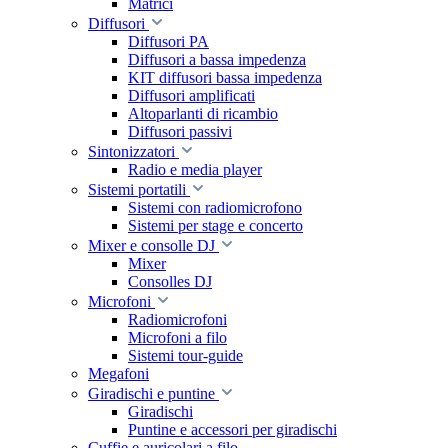
Matrici
Diffusori
Diffusori PA
Diffusori a bassa impedenza
KIT diffusori bassa impedenza
Diffusori amplificati
Altoparlanti di ricambio
Diffusori passivi
Sintonizzatori
Radio e media player
Sistemi portatili
Sistemi con radiomicrofono
Sistemi per stage e concerto
Mixer e consolle DJ
Mixer
Consolles DJ
Microfoni
Radiomicrofoni
Microfoni a filo
Sistemi tour-guide
Megafoni
Giradischi e puntine
Giradischi
Puntine e accessori per giradischi
Cuffie e auricolari a filo