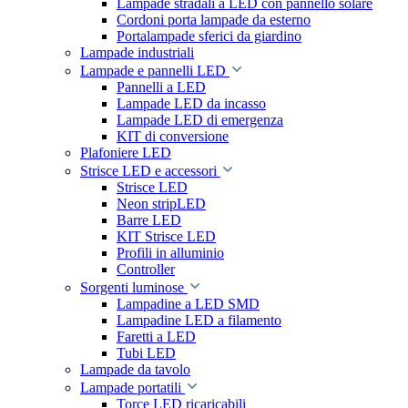
Lampade stradali a LED con pannello solare
Cordoni porta lampade da esterno
Portalampade sferici da giardino
Lampade industriali
Lampade e pannelli LED
Pannelli a LED
Lampade LED da incasso
Lampade LED di emergenza
KIT di conversione
Plafoniere LED
Strisce LED e accessori
Strisce LED
Neon stripLED
Barre LED
KIT Strisce LED
Profili in alluminio
Controller
Sorgenti luminose
Lampadine a LED SMD
Lampadine LED a filamento
Faretti a LED
Tubi LED
Lampade da tavolo
Lampade portatili
Torce LED ricaricabili