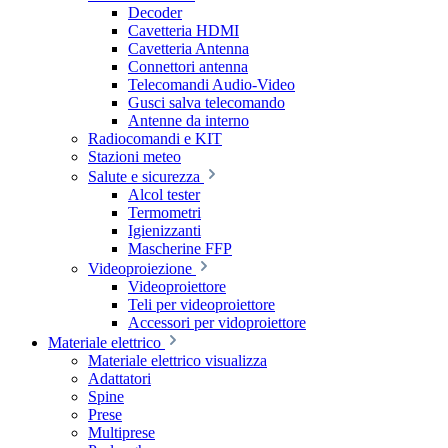
Decoder
Cavetteria HDMI
Cavetteria Antenna
Connettori antenna
Telecomandi Audio-Video
Gusci salva telecomando
Antenne da interno
Radiocomandi e KIT
Stazioni meteo
Salute e sicurezza
Alcol tester
Termometri
Igienizzanti
Mascherine FFP
Videoproiezione
Videoproiettore
Teli per videoproiettore
Accessori per vidoproiettore
Materiale elettrico
Materiale elettrico visualizza
Adattatori
Spine
Prese
Multiprese