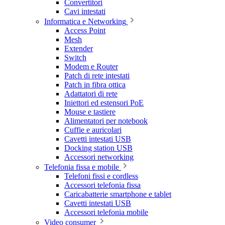
Convertitori
Cavi intestati
Informatica e Networking
Access Point
Mesh
Extender
Switch
Modem e Router
Patch di rete intestati
Patch in fibra ottica
Adattatori di rete
Iniettori ed estensori PoE
Mouse e tastiere
Alimentatori per notebook
Cuffie e auricolari
Cavetti intestati USB
Docking station USB
Accessori networking
Telefonia fissa e mobile
Telefoni fissi e cordless
Accessori telefonia fissa
Caricabatterie smartphone e tablet
Cavetti intestati USB
Accessori telefonia mobile
Video consumer