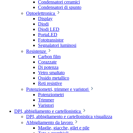
Condensatori ceramici
Condensatori di spunto
Optoelettronica
Display
Diodi
Diodi LED
PortaLED
Fototransistor
Segnalatori luminosi
Resistenze
Carbon film
Corazzate
Di potenza
Vetro smaltato
Ossido metallico
Reti resistive
Potenziometri, trimmer e varistori
Potenziometri
Trimmer
Varistori
DPI, abbigliamento e cartellonistica
DPI, abbigliamento e cartellonistica visualizza
Abbigliamento da lavoro
Maglie, giacche, gilet e pile