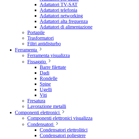
Adattatori TV-SAT
Adattatori telefonia
Adattatori networking
Adattatori alta frequenza
Adattatori di alimentazione
Portapile
Trasformatori
Filtri antidisturbo
Ferramenta
Ferramenta visualizza
Fissaggio
Barre filettate
Dadi
Rondelle
Spine
Ugelli
Viti
Fresatura
Lavorazione metalli
Componenti elettronici
Componenti elettronici visualizza
Condensatori
Condensatori elettrolitici
Condensatori poliestere