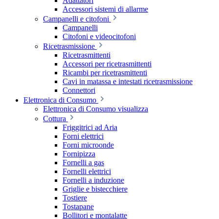
Adattatori
Accessori sistemi di allarme
Campanelli e citofoni
Campanelli
Citofoni e videocitofoni
Ricetrasmissione
Ricetrasmittenti
Accessori per ricetrasmittenti
Ricambi per ricetrasmittenti
Cavi in matassa e intestati ricetrasmissione
Connettori
Elettronica di Consumo
Elettronica di Consumo visualizza
Cottura
Friggitrici ad Aria
Forni elettrici
Forni microonde
Fornipizza
Fornelli a gas
Fornelli elettrici
Fornelli a induzione
Griglie e bistecchiere
Tostiere
Tostapane
Bollitori e montalatte