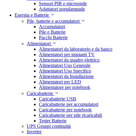
Sensori PIR e microonde
Adattatori portalampade
Energia e Batterie
Pile, batterie e accumulatori
Accumulatori
Pile e Batterie
Pacchi Batterie
Alimentatori
Alimentatori da laboratorio e da banco
Alimentatori per impianti TV
Alimentatori da quadro elettrico
Alimentatori Uso Generale
Alimentatori Uso Specifico
Alimentatori da Installazione
Alimentatori per LED
Alimentatore per notebook
Caricabatterie
Caricabatterie USB
Caricabatterie per accumulatori
Caricabatterie per notebook
Caricabatterie per pile ricaricabili
Tester Batterie
UPS Gruppi continuità
Inverter