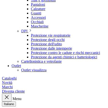
Tute e grembiuli
Pantaloni
Calzature
Guanti
Accessori
Occhiali
Mascherine
DPI
Protezione vie respiratorie
Protezione degli occhi
Protezione dell'udito
Protezione dalle intemperie
Protezione contro le cadute e rischi meccanici
Protezione da agenti chimici e batteriologici
Cartellonistica e vetrofanie
Outlet
Outlet visualizza
Cataloghi
Novità
Marchi
Diventa cliente
Menu
Italiano