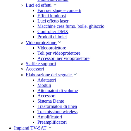
Luci ed effetti
Fari per stage e concerti
Effetti luminosi
Luci effetto laser
Macchine crea fumo, bolle, ghiaccio
Controller DMX
Prodotti chimici
Videoproiezione
Videoproiettore
Teli per videoproiettore
Accessori per vidoproiettore
Staffe e supporti
Accessori
Elaborazione del segnale
Adattatori
Moduli
Attenuatori di volume
Accessori
Sistema Dante
Trasformatori di linea
Trasmissione wireless
Amplificatori
Preamplificatori
Impianti TV-SAT