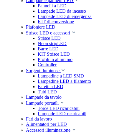
Lampade e pannelli LED
Pannelli a LED
Lampade LED da incasso
Lampade LED di emergenza
KIT di conversione
Plafoniere LED
Strisce LED e accessori
Strisce LED
Neon stripLED
Barre LED
KIT Strisce LED
Profili in alluminio
Controller
Sorgenti luminose
Lampadine a LED SMD
Lampadine LED a filamento
Faretti a LED
Tubi LED
Lampade da tavolo
Lampade portatili
Torce LED ricaricabili
Lampade LED ricaricabili
Fari da lavoro
Alimentatori per LED
Accessori illuminazione