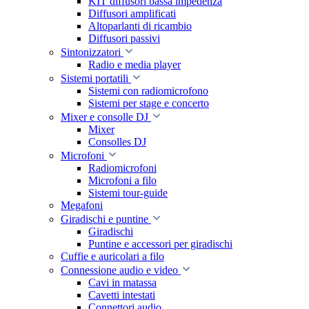
KIT diffusori bassa impedenza
Diffusori amplificati
Altoparlanti di ricambio
Diffusori passivi
Sintonizzatori
Radio e media player
Sistemi portatili
Sistemi con radiomicrofono
Sistemi per stage e concerto
Mixer e consolle DJ
Mixer
Consolles DJ
Microfoni
Radiomicrofoni
Microfoni a filo
Sistemi tour-guide
Megafoni
Giradischi e puntine
Giradischi
Puntine e accessori per giradischi
Cuffie e auricolari a filo
Connessione audio e video
Cavi in matassa
Cavetti intestati
Connettori audio