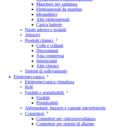
Maschere per saldatura
Elettroutensili da giardino
Idropulitrici
Altri elettroutensili
Carica batterie
Nastri adesivi e isolanti
Abrasivi
Prodotti chimici
Colle e collanti
Disossidanti
Aria compressa
Igienizzanti
Altri chimici
Sistemi di sollevamento
Elettromeccanica
Elettromeccanica visualizza
Relè
Fusibili e portafusibili
Fusibili
Portafusibili
Altroparlanti, buzzers e capsule microfoniche
Connettori
Connettori per videosorveglianza
Connettori per sistemi di allarme