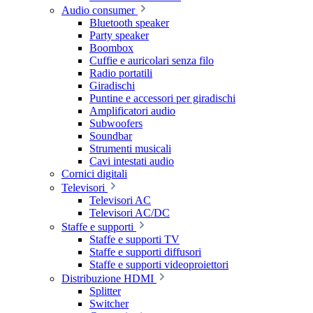
Audio consumer
Bluetooth speaker
Party speaker
Boombox
Cuffie e auricolari senza filo
Radio portatili
Giradischi
Puntine e accessori per giradischi
Amplificatori audio
Subwoofers
Soundbar
Strumenti musicali
Cavi intestati audio
Cornici digitali
Televisori
Televisori AC
Televisori AC/DC
Staffe e supporti
Staffe e supporti TV
Staffe e supporti diffusori
Staffe e supporti videoproiettori
Distribuzione HDMI
Splitter
Switcher