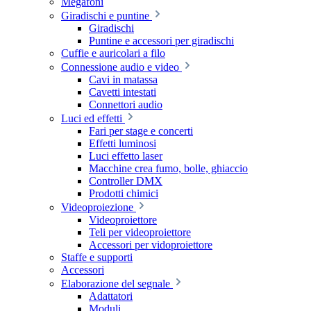
Megafoni
Giradischi e puntine
Giradischi
Puntine e accessori per giradischi
Cuffie e auricolari a filo
Connessione audio e video
Cavi in matassa
Cavetti intestati
Connettori audio
Luci ed effetti
Fari per stage e concerti
Effetti luminosi
Luci effetto laser
Macchine crea fumo, bolle, ghiaccio
Controller DMX
Prodotti chimici
Videoproiezione
Videoproiettore
Teli per videoproiettore
Accessori per vidoproiettore
Staffe e supporti
Accessori
Elaborazione del segnale
Adattatori
Moduli