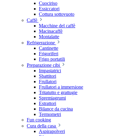
Cuociriso
Essiccatori
Cottura sottovuoto
Caffè
Macchine del caffè
Macinacaffè
Montalatte
Refrigerazione
Cantinette
Frigoriferi
Frigo portatili
Preparazione cibi
Impastatrici
Sbattitori
Frullatori
Frullatori a immersione
Tritatutto e grattugie
Spremiagrumi
Estrattori
Bilance da cucina
Termometri
Fun cooking
Cura della casa
Aspirapolveri