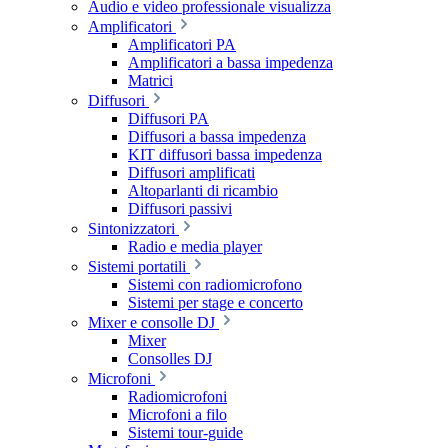
Audio e video professionale visualizza
Amplificatori
Amplificatori PA
Amplificatori a bassa impedenza
Matrici
Diffusori
Diffusori PA
Diffusori a bassa impedenza
KIT diffusori bassa impedenza
Diffusori amplificati
Altoparlanti di ricambio
Diffusori passivi
Sintonizzatori
Radio e media player
Sistemi portatili
Sistemi con radiomicrofono
Sistemi per stage e concerto
Mixer e consolle DJ
Mixer
Consolles DJ
Microfoni
Radiomicrofoni
Microfoni a filo
Sistemi tour-guide