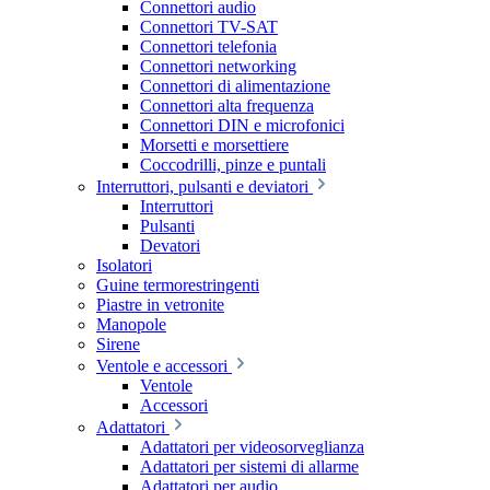
Connettori audio
Connettori TV-SAT
Connettori telefonia
Connettori networking
Connettori di alimentazione
Connettori alta frequenza
Connettori DIN e microfonici
Morsetti e morsettiere
Coccodrilli, pinze e puntali
Interruttori, pulsanti e deviatori
Interruttori
Pulsanti
Devatori
Isolatori
Guine termorestringenti
Piastre in vetronite
Manopole
Sirene
Ventole e accessori
Ventole
Accessori
Adattatori
Adattatori per videosorveglianza
Adattatori per sistemi di allarme
Adattatori per audio