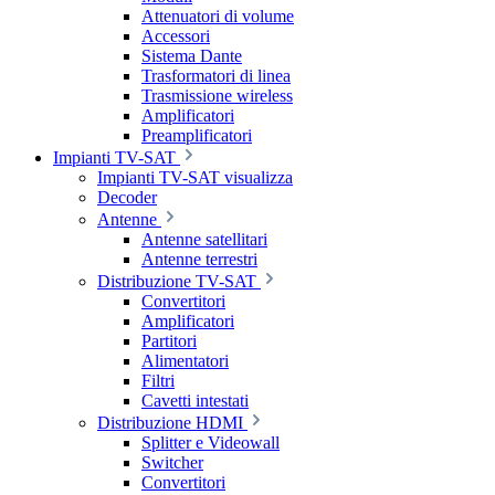
Attenuatori di volume
Accessori
Sistema Dante
Trasformatori di linea
Trasmissione wireless
Amplificatori
Preamplificatori
Impianti TV-SAT
Impianti TV-SAT visualizza
Decoder
Antenne
Antenne satellitari
Antenne terrestri
Distribuzione TV-SAT
Convertitori
Amplificatori
Partitori
Alimentatori
Filtri
Cavetti intestati
Distribuzione HDMI
Splitter e Videowall
Switcher
Convertitori