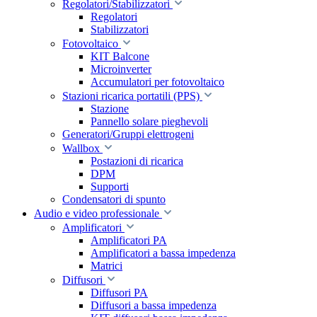
Regolatori/Stabilizzatori
Regolatori
Stabilizzatori
Fotovoltaico
KIT Balcone
Microinverter
Accumulatori per fotovoltaico
Stazioni ricarica portatili (PPS)
Stazione
Pannello solare pieghevoli
Generatori/Gruppi elettrogeni
Wallbox
Postazioni di ricarica
DPM
Supporti
Condensatori di spunto
Audio e video professionale
Amplificatori
Amplificatori PA
Amplificatori a bassa impedenza
Matrici
Diffusori
Diffusori PA
Diffusori a bassa impedenza