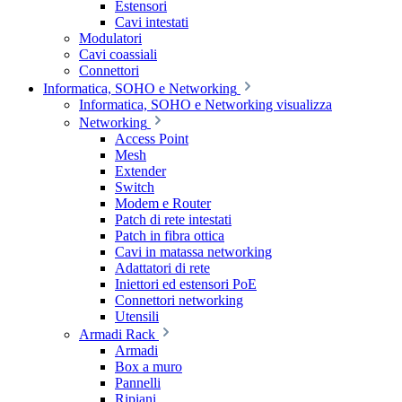
Estensori
Cavi intestati
Modulatori
Cavi coassiali
Connettori
Informatica, SOHO e Networking
Informatica, SOHO e Networking visualizza
Networking
Access Point
Mesh
Extender
Switch
Modem e Router
Patch di rete intestati
Patch in fibra ottica
Cavi in matassa networking
Adattatori di rete
Iniettori ed estensori PoE
Connettori networking
Utensili
Armadi Rack
Armadi
Box a muro
Pannelli
Ripiani