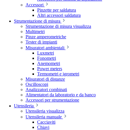
Accessori
Pinzette per saldatura
Altri accessori saldatura
Strumentazione di misura
Strumentazione di misura visualizza
Multimetri
Pinze amperometriche
Tester di impianti
Misuratori ambientali
Luxmetri
Fonometri
Anemometri
Power meters
Termometri e igrometri
Misuratori di distanze
Oscilloscopi
Analizzatori combinati
Alimentatori da laboratorio e da banco
Accessori per strumentazione
Utensileria
Utensileria visualizza
Utensileria manuale
Cacciaviti
Chiavi