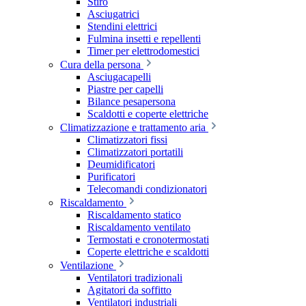
Stiro
Asciugatrici
Stendini elettrici
Fulmina insetti e repellenti
Timer per elettrodomestici
Cura della persona
Asciugacapelli
Piastre per capelli
Bilance pesapersona
Scaldotti e coperte elettriche
Climatizzazione e trattamento aria
Climatizzatori fissi
Climatizzatori portatili
Deumidificatori
Purificatori
Telecomandi condizionatori
Riscaldamento
Riscaldamento statico
Riscaldamento ventilato
Termostati e cronotermostati
Coperte elettriche e scaldotti
Ventilazione
Ventilatori tradizionali
Agitatori da soffitto
Ventilatori industriali