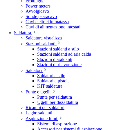
Prolunghe
Power meters
Avvolgicavo
Sonde passacavo
Cavi elettrici in matassa
Cavi di alimentazione intestati
Saldatura
Saldatura visualizza
Stazioni saldanti
Stazioni saldanti a stilo
Stazioni saldanti ad aria calda
Stazioni dissaldanti
Stazioni di rilavorazione
Saldatori
Saldatori a stilo
Saldatori a pistola
KIT saldatura
Punte e ugelli
Punte per saldatura
Ugelli per dissaldatura
Ricambi per saldatori
Leghe saldanti
Aspirazione fumi
Sistemi di aspirazione
Accessori per sistemi di aspirazione