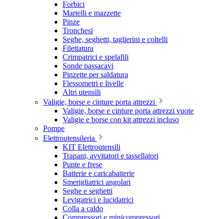
Forbici
Martelli e mazzette
Pinze
Tronchesi
Seghe, seghetti, taglierini e coltelli
Filettatura
Crimpatrici e spelafili
Sonde passacavi
Pinzette per saldatura
Flessometri e livelle
Altri utensili
Valigie, borse e cinture porta attrezzi
Valigie, borse e cinture porta attrezzi vuote
Valigie e borse con kit attrezzi incluso
Pompe
Elettroutensileria
KIT Elettroutensili
Trapani, avvitatori e tassellatori
Punte e frese
Batterie e caricabatterie
Smerigliatrici angolari
Seghe e seghetti
Levigatrici e lucidatrici
Colla a caldo
Compressori e minicompressori