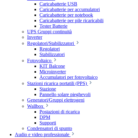
Caricabatterie USB
Caricabatterie per accumulatori
Caricabatterie per notebook
Caricabatterie per pile ricaricabili
Tester Batterie
UPS Gruppi continuità
Inverter
Regolatori/Stabilizzatori
Regolatori
Stabilizzatori
Fotovoltaico
KIT Balcone
Microinverter
Accumulatori per fotovoltaico
Stazioni ricarica portatili (PPS)
Stazione
Pannello solare pieghevoli
Generatori/Gruppi elettrogeni
Wallbox
Postazioni di ricarica
DPM
Supporti
Condensatori di spunto
Audio e video professionale