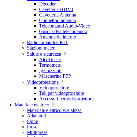
Decoder
Cavetteria HDMI
Cavetteria Antenna
Connettori antenna
Telecomandi Audio-Video
Gusci salva telecomando
Antenne da interno
Radiocomandi e KIT
Stazioni meteo
Salute e sicurezza
Alcol tester
Termometri
Igienizzanti
Mascherine FFP
Videoproiezione
Videoproiettore
Teli per videoproiettore
Accessori per vidoproiettore
Materiale elettrico
Materiale elettrico visualizza
Adattatori
Spine
Prese
Multiprese