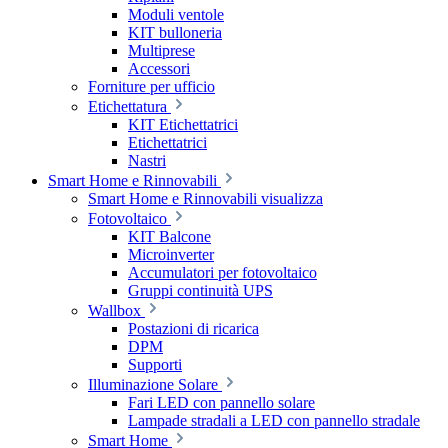
Moduli ventole
KIT bulloneria
Multiprese
Accessori
Forniture per ufficio
Etichettatura
KIT Etichettatrici
Etichettatrici
Nastri
Smart Home e Rinnovabili
Smart Home e Rinnovabili visualizza
Fotovoltaico
KIT Balcone
Microinverter
Accumulatori per fotovoltaico
Gruppi continuità UPS
Wallbox
Postazioni di ricarica
DPM
Supporti
Illuminazione Solare
Fari LED con pannello solare
Lampade stradali a LED con pannello stradale
Smart Home