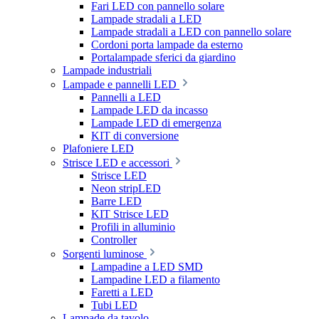
Fari LED con pannello solare
Lampade stradali a LED
Lampade stradali a LED con pannello solare
Cordoni porta lampade da esterno
Portalampade sferici da giardino
Lampade industriali
Lampade e pannelli LED
Pannelli a LED
Lampade LED da incasso
Lampade LED di emergenza
KIT di conversione
Plafoniere LED
Strisce LED e accessori
Strisce LED
Neon stripLED
Barre LED
KIT Strisce LED
Profili in alluminio
Controller
Sorgenti luminose
Lampadine a LED SMD
Lampadine LED a filamento
Faretti a LED
Tubi LED
Lampade da tavolo