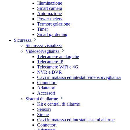
Illuminazione
Smart camera
Automazione
Power meters
Termoregolazione
Timer
Smart gardening
Sicurezza
Sicurezza visualizza
Videosorveglianza
Telecamere analogiche
Telecamere IP
Telecamere WiFi e 4G
NVR e DVR
Cavi in matassa ed intestati videosorveglianza
Connettori
Adattatori
Accessori
Sistemi di allarme
Kit e centrali di allarme
Sensori
Sirene
Cavi in matassa ed intestati sistemi allarme
Connettori