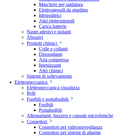
Maschere per saldatura
Elettroutensili da giardino
Idropulitrici
Altri elettroutensili
Carica batterie
Nastri adesivi e isolanti
Abrasivi
Prodotti chimici
Colle e collanti
Disossidanti
Aria compressa
Igienizzanti
Altri chimici
Sistemi di sollevamento
Elettromeccanica
Elettromeccanica visualizza
Relè
Fusibili e portafusibili
Fusibili
Portafusibili
Altroparlanti, buzzers e capsule microfoniche
Connettori
Connettori per videosorveglianza
Connettori per sistemi di allarme