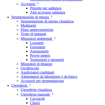
Accessori
Pinzette per saldatura
Altri accessori saldatura
Strumentazione di misura
Strumentazione di misura visualizza
Multimetri
Pinze amperometriche
Tester di impianti
Misuratori ambientali
Luxmetri
Fonometri
Anemometri
Power meters
Termometri e igrometri
Misuratori di distanze
Oscilloscopi
Analizzatori combinati
Alimentatori da laboratorio e da banco
Accessori per strumentazione
Utensileria
Utensileria visualizza
Utensileria manuale
Cacciaviti
Chiavi