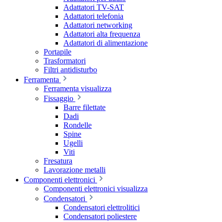
Adattatori TV-SAT
Adattatori telefonia
Adattatori networking
Adattatori alta frequenza
Adattatori di alimentazione
Portapile
Trasformatori
Filtri antidisturbo
Ferramenta
Ferramenta visualizza
Fissaggio
Barre filettate
Dadi
Rondelle
Spine
Ugelli
Viti
Fresatura
Lavorazione metalli
Componenti elettronici
Componenti elettronici visualizza
Condensatori
Condensatori elettrolitici
Condensatori poliestere