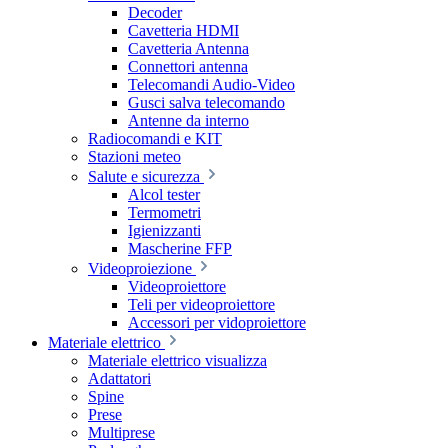
Decoder
Cavetteria HDMI
Cavetteria Antenna
Connettori antenna
Telecomandi Audio-Video
Gusci salva telecomando
Antenne da interno
Radiocomandi e KIT
Stazioni meteo
Salute e sicurezza
Alcol tester
Termometri
Igienizzanti
Mascherine FFP
Videoproiezione
Videoproiettore
Teli per videoproiettore
Accessori per vidoproiettore
Materiale elettrico
Materiale elettrico visualizza
Adattatori
Spine
Prese
Multiprese