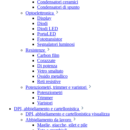
Condensatori ceramici
Condensatori di spunto
Optoelettronica
Display
Diodi
Diodi LED
PortaLED
Fototransistor
Segnalatori luminosi
Resistenze
Carbon film
Corazzate
Di potenza
Vetro smaltato
Ossido metallico
Reti resistive
Potenziometri, trimmer e varistori
Potenziometri
Trimmer
Varistori
DPI, abbigliamento e cartellonistica
DPI, abbigliamento e cartellonistica visualizza
Abbigliamento da lavoro
Maglie, giacche, gilet e pile