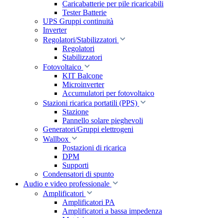
Caricabatterie per pile ricaricabili
Tester Batterie
UPS Gruppi continuità
Inverter
Regolatori/Stabilizzatori
Regolatori
Stabilizzatori
Fotovoltaico
KIT Balcone
Microinverter
Accumulatori per fotovoltaico
Stazioni ricarica portatili (PPS)
Stazione
Pannello solare pieghevoli
Generatori/Gruppi elettrogeni
Wallbox
Postazioni di ricarica
DPM
Supporti
Condensatori di spunto
Audio e video professionale
Amplificatori
Amplificatori PA
Amplificatori a bassa impedenza