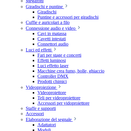
Megafoni
Giradischi e puntine
Giradischi
Puntine e accessori per giradischi
Cuffie e auricolari a filo
Connessione audio e video
Cavi in matassa
Cavetti intestati
Connettori audio
Luci ed effetti
Fari per stage e concerti
Effetti luminosi
Luci effetto laser
Macchine crea fumo, bolle, ghiaccio
Controller DMX
Prodotti chimici
Videoproiezione
Videoproiettore
Teli per videoproiettore
Accessori per vidoproiettore
Staffe e supporti
Accessori
Elaborazione del segnale
Adattatori
Moduli