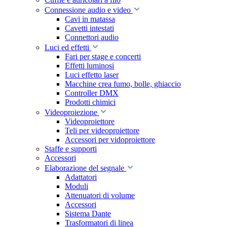
Connessione audio e video
Cavi in matassa
Cavetti intestati
Connettori audio
Luci ed effetti
Fari per stage e concerti
Effetti luminosi
Luci effetto laser
Macchine crea fumo, bolle, ghiaccio
Controller DMX
Prodotti chimici
Videoproiezione
Videoproiettore
Teli per videoproiettore
Accessori per vidoproiettore
Staffe e supporti
Accessori
Elaborazione del segnale
Adattatori
Moduli
Attenuatori di volume
Accessori
Sistema Dante
Trasformatori di linea