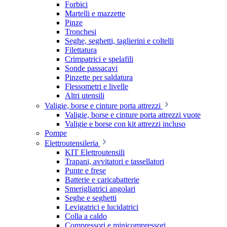
Forbici
Martelli e mazzette
Pinze
Tronchesi
Seghe, seghetti, taglierini e coltelli
Filettatura
Crimpatrici e spelafili
Sonde passacavi
Pinzette per saldatura
Flessometri e livelle
Altri utensili
Valigie, borse e cinture porta attrezzi
Valigie, borse e cinture porta attrezzi vuote
Valigie e borse con kit attrezzi incluso
Pompe
Elettroutensileria
KIT Elettroutensili
Trapani, avvitatori e tassellatori
Punte e frese
Batterie e caricabatterie
Smerigliatrici angolari
Seghe e seghetti
Levigatrici e lucidatrici
Colla a caldo
Compressori e minicompressori