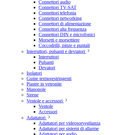
Connettori audio
Connettori TV-SAT
Connettori telefonia
Connettori networking
Connettori di alimentazione
Connettori alta frequenza
Connettori DIN e microfonici
Morsetti e morsettiere
Coccodrilli, pinze e puntali
Interruttori, pulsanti e deviatori
Interruttori
Pulsanti
Devatori
Isolatori
Guine termorestringenti
Piastre in vetronite
Manopole
Sirene
Ventole e accessori
Ventole
Accessori
Adattatori
Adattatori per videosorveglianza
Adattatori per sistemi di allarme
Adattatori per audio