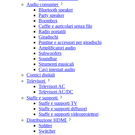
Audio consumer
Bluetooth speaker
Party speaker
Boombox
Cuffie e auricolari senza filo
Radio portatili
Giradischi
Puntine e accessori per giradischi
Amplificatori audio
Subwoofers
Soundbar
Strumenti musicali
Cavi intestati audio
Cornici digitali
Televisori
Televisori AC
Televisori AC/DC
Staffe e supporti
Staffe e supporti TV
Staffe e supporti diffusori
Staffe e supporti videoproiettori
Distribuzione HDMI
Splitter
Switcher