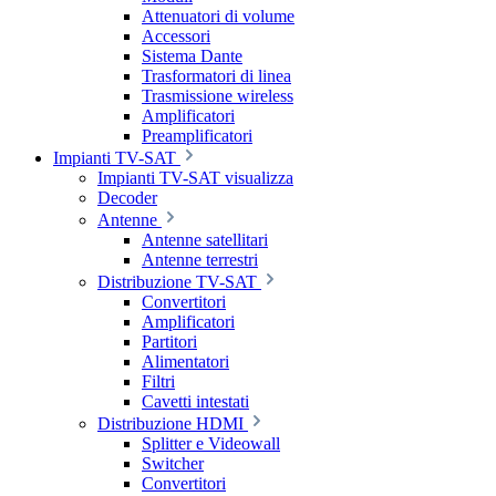
Attenuatori di volume
Accessori
Sistema Dante
Trasformatori di linea
Trasmissione wireless
Amplificatori
Preamplificatori
Impianti TV-SAT
Impianti TV-SAT visualizza
Decoder
Antenne
Antenne satellitari
Antenne terrestri
Distribuzione TV-SAT
Convertitori
Amplificatori
Partitori
Alimentatori
Filtri
Cavetti intestati
Distribuzione HDMI
Splitter e Videowall
Switcher
Convertitori