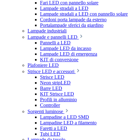
Fari LED con pannello solare
Lampade stradali a LED
Lampade stradali a LED con pannello solare
Cordoni porta lampade da esterno
Portalampade sferici da giardino
Lampade industriali
Lampade e pannelli LED
Pannelli a LED
Lampade LED da incasso
Lampade LED di emergenza
KIT di conversione
Plafoniere LED
Strisce LED e accessori
Strisce LED
Neon stripLED
Barre LED
KIT Strisce LED
Profili in alluminio
Controller
Sorgenti luminose
Lampadine a LED SMD
Lampadine LED a filamento
Faretti a LED
Tubi LED
Lampade da tavolo