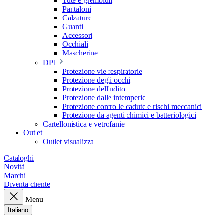
Tute e grembiuli
Pantaloni
Calzature
Guanti
Accessori
Occhiali
Mascherine
DPI
Protezione vie respiratorie
Protezione degli occhi
Protezione dell'udito
Protezione dalle intemperie
Protezione contro le cadute e rischi meccanici
Protezione da agenti chimici e batteriologici
Cartellonistica e vetrofanie
Outlet
Outlet visualizza
Cataloghi
Novità
Marchi
Diventa cliente
Menu
Italiano