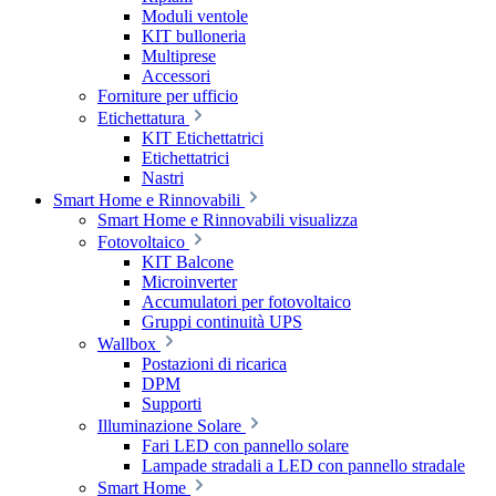
Moduli ventole
KIT bulloneria
Multiprese
Accessori
Forniture per ufficio
Etichettatura
KIT Etichettatrici
Etichettatrici
Nastri
Smart Home e Rinnovabili
Smart Home e Rinnovabili visualizza
Fotovoltaico
KIT Balcone
Microinverter
Accumulatori per fotovoltaico
Gruppi continuità UPS
Wallbox
Postazioni di ricarica
DPM
Supporti
Illuminazione Solare
Fari LED con pannello solare
Lampade stradali a LED con pannello stradale
Smart Home