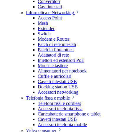
Convertitori
Cavi intestati
Informatica e Networking
Access Point
Mesh
Extender
Switch
Modem e Router
Patch di rete intestati
Patch in fibra ottica
Adattatori di rete
Iniettori ed estensori PoE
Mouse e tastiere
Alimentatori per notebook
Cuffie e auricolari
Cavetti intestati USB
Docking station USB
Accessori networking
Telefonia fissa e mobile
Telefoni fissi e cordless
Accessori telefonia fissa
Caricabatterie smartphone e tablet
Cavetti intestati USB
Accessori telefonia mobile
Video consumer