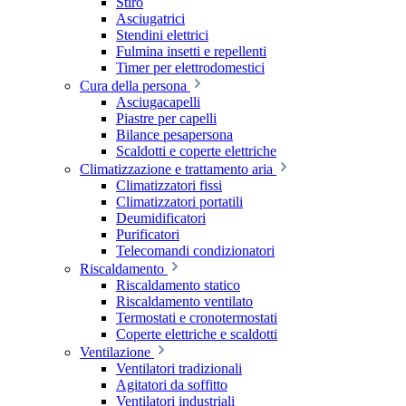
Stiro
Asciugatrici
Stendini elettrici
Fulmina insetti e repellenti
Timer per elettrodomestici
Cura della persona
Asciugacapelli
Piastre per capelli
Bilance pesapersona
Scaldotti e coperte elettriche
Climatizzazione e trattamento aria
Climatizzatori fissi
Climatizzatori portatili
Deumidificatori
Purificatori
Telecomandi condizionatori
Riscaldamento
Riscaldamento statico
Riscaldamento ventilato
Termostati e cronotermostati
Coperte elettriche e scaldotti
Ventilazione
Ventilatori tradizionali
Agitatori da soffitto
Ventilatori industriali