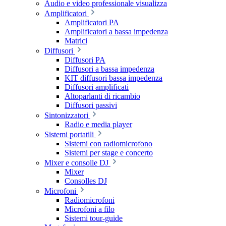
Audio e video professionale visualizza
Amplificatori
Amplificatori PA
Amplificatori a bassa impedenza
Matrici
Diffusori
Diffusori PA
Diffusori a bassa impedenza
KIT diffusori bassa impedenza
Diffusori amplificati
Altoparlanti di ricambio
Diffusori passivi
Sintonizzatori
Radio e media player
Sistemi portatili
Sistemi con radiomicrofono
Sistemi per stage e concerto
Mixer e consolle DJ
Mixer
Consolles DJ
Microfoni
Radiomicrofoni
Microfoni a filo
Sistemi tour-guide