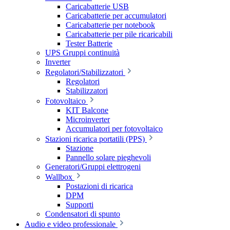
Caricabatterie USB
Caricabatterie per accumulatori
Caricabatterie per notebook
Caricabatterie per pile ricaricabili
Tester Batterie
UPS Gruppi continuità
Inverter
Regolatori/Stabilizzatori
Regolatori
Stabilizzatori
Fotovoltaico
KIT Balcone
Microinverter
Accumulatori per fotovoltaico
Stazioni ricarica portatili (PPS)
Stazione
Pannello solare pieghevoli
Generatori/Gruppi elettrogeni
Wallbox
Postazioni di ricarica
DPM
Supporti
Condensatori di spunto
Audio e video professionale