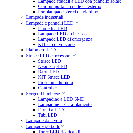
Lampade stradali a LED con pannello solare
Cordoni porta lampade da esterno
Portalampade sferici da giardino
Lampade industriali
Lampade e pannelli LED
Pannelli a LED
Lampade LED da incasso
Lampade LED di emergenza
KIT di conversione
Plafoniere LED
Strisce LED e accessori
Strisce LED
Neon stripLED
Barre LED
KIT Strisce LED
Profili in alluminio
Controller
Sorgenti luminose
Lampadine a LED SMD
Lampadine LED a filamento
Faretti a LED
Tubi LED
Lampade da tavolo
Lampade portatili
Torce LED ricaricabili