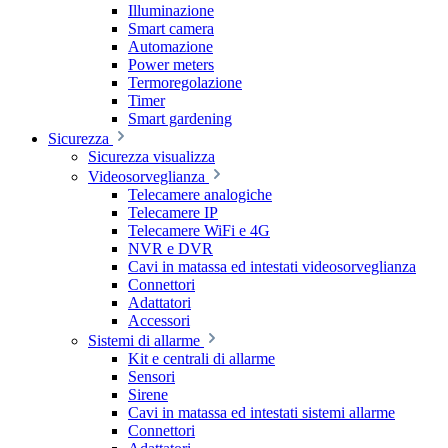
Illuminazione
Smart camera
Automazione
Power meters
Termoregolazione
Timer
Smart gardening
Sicurezza
Sicurezza visualizza
Videosorveglianza
Telecamere analogiche
Telecamere IP
Telecamere WiFi e 4G
NVR e DVR
Cavi in matassa ed intestati videosorveglianza
Connettori
Adattatori
Accessori
Sistemi di allarme
Kit e centrali di allarme
Sensori
Sirene
Cavi in matassa ed intestati sistemi allarme
Connettori