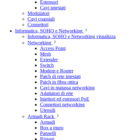
Estensori
Cavi intestati
Modulatori
Cavi coassiali
Connettori
Informatica, SOHO e Networking
Informatica, SOHO e Networking visualizza
Networking
Access Point
Mesh
Extender
Switch
Modem e Router
Patch di rete intestati
Patch in fibra ottica
Cavi in matassa networking
Adattatori di rete
Iniettori ed estensori PoE
Connettori networking
Utensili
Armadi Rack
Armadi
Box a muro
Pannelli
Ripiani