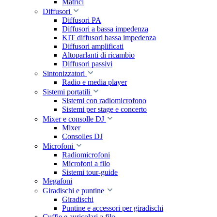
Matrici
Diffusori
Diffusori PA
Diffusori a bassa impedenza
KIT diffusori bassa impedenza
Diffusori amplificati
Altoparlanti di ricambio
Diffusori passivi
Sintonizzatori
Radio e media player
Sistemi portatili
Sistemi con radiomicrofono
Sistemi per stage e concerto
Mixer e consolle DJ
Mixer
Consolles DJ
Microfoni
Radiomicrofoni
Microfoni a filo
Sistemi tour-guide
Megafoni
Giradischi e puntine
Giradischi
Puntine e accessori per giradischi
Cuffie e auricolari a filo