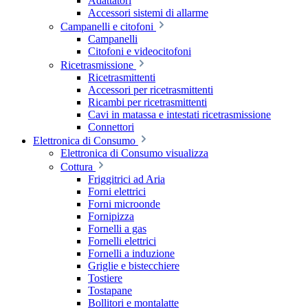
Adattatori
Accessori sistemi di allarme
Campanelli e citofoni
Campanelli
Citofoni e videocitofoni
Ricetrasmissione
Ricetrasmittenti
Accessori per ricetrasmittenti
Ricambi per ricetrasmittenti
Cavi in matassa e intestati ricetrasmissione
Connettori
Elettronica di Consumo
Elettronica di Consumo visualizza
Cottura
Friggitrici ad Aria
Forni elettrici
Forni microonde
Fornipizza
Fornelli a gas
Fornelli elettrici
Fornelli a induzione
Griglie e bistecchiere
Tostiere
Tostapane
Bollitori e montalatte