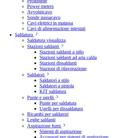
Prolunghe
Power meters
Avvolgicavo
Sonde passacavo
Cavi elettrici in matassa
Cavi di alimentazione intestati
Saldatura
Saldatura visualizza
Stazioni saldanti
Stazioni saldanti a stilo
Stazioni saldanti ad aria calda
Stazioni dissaldanti
Stazioni di rilavorazione
Saldatori
Saldatori a stilo
Saldatori a pistola
KIT saldatura
Punte e ugelli
Punte per saldatura
Ugelli per dissaldatura
Ricambi per saldatori
Leghe saldanti
Aspirazione fumi
Sistemi di aspirazione
Accessori per sistemi di aspirazione