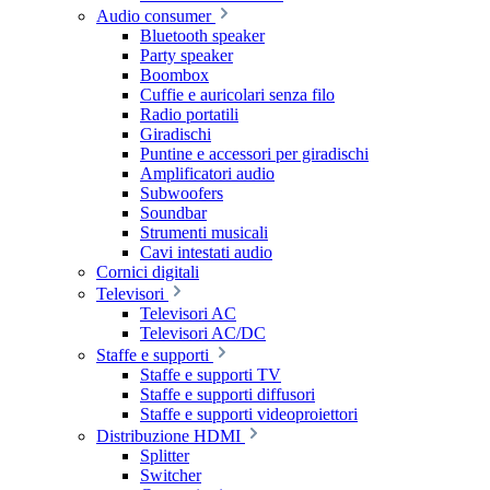
Audio consumer
Bluetooth speaker
Party speaker
Boombox
Cuffie e auricolari senza filo
Radio portatili
Giradischi
Puntine e accessori per giradischi
Amplificatori audio
Subwoofers
Soundbar
Strumenti musicali
Cavi intestati audio
Cornici digitali
Televisori
Televisori AC
Televisori AC/DC
Staffe e supporti
Staffe e supporti TV
Staffe e supporti diffusori
Staffe e supporti videoproiettori
Distribuzione HDMI
Splitter
Switcher