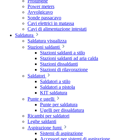
Prolunghe
Power meters
Avvolgicavo
Sonde passacavo
Cavi elettrici in matassa
Cavi di alimentazione intestati
Saldatura
Saldatura visualizza
Stazioni saldanti
Stazioni saldanti a stilo
Stazioni saldanti ad aria calda
Stazioni dissaldanti
Stazioni di rilavorazione
Saldatori
Saldatori a stilo
Saldatori a pistola
KIT saldatura
Punte e ugelli
Punte per saldatura
Ugelli per dissaldatura
Ricambi per saldatori
Leghe saldanti
Aspirazione fumi
Sistemi di aspirazione
Accessori per sistemi di aspirazione