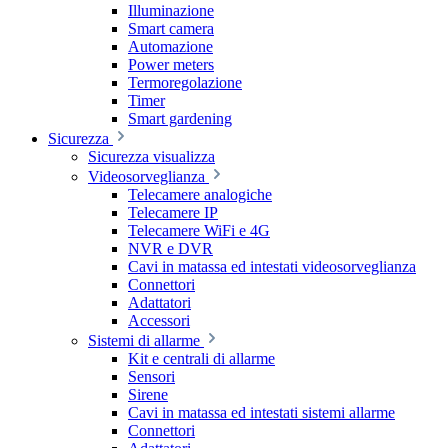
Illuminazione
Smart camera
Automazione
Power meters
Termoregolazione
Timer
Smart gardening
Sicurezza
Sicurezza visualizza
Videosorveglianza
Telecamere analogiche
Telecamere IP
Telecamere WiFi e 4G
NVR e DVR
Cavi in matassa ed intestati videosorveglianza
Connettori
Adattatori
Accessori
Sistemi di allarme
Kit e centrali di allarme
Sensori
Sirene
Cavi in matassa ed intestati sistemi allarme
Connettori