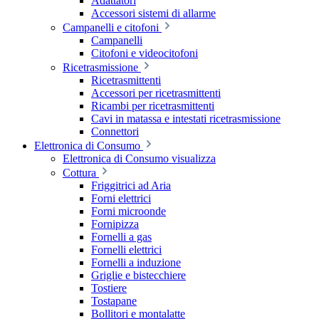
Adattatori
Accessori sistemi di allarme
Campanelli e citofoni
Campanelli
Citofoni e videocitofoni
Ricetrasmissione
Ricetrasmittenti
Accessori per ricetrasmittenti
Ricambi per ricetrasmittenti
Cavi in matassa e intestati ricetrasmissione
Connettori
Elettronica di Consumo
Elettronica di Consumo visualizza
Cottura
Friggitrici ad Aria
Forni elettrici
Forni microonde
Fornipizza
Fornelli a gas
Fornelli elettrici
Fornelli a induzione
Griglie e bistecchiere
Tostiere
Tostapane
Bollitori e montalatte