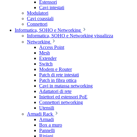
Estensori
Cavi intestati
Modulatori
Cavi coassiali
Connettori
Informatica, SOHO e Networking
Informatica, SOHO e Networking visualizza
Networking
Access Point
Mesh
Extender
Switch
Modem e Router
Patch di rete intestati
Patch in fibra ottica
Cavi in matassa networking
Adattatori di rete
Iniettori ed estensori PoE
Connettori networking
Utensili
Armadi Rack
Armadi
Box a muro
Pannelli
Ripiani