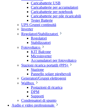
Caricabatterie USB
Caricabatterie per accumulatori
Caricabatterie per notebook
Caricabatterie per pile ricaricabili
Tester Batterie
UPS Gruppi continuità
Inverter
Regolatori/Stabilizzatori
Regolatori
Stabilizzatori
Fotovoltaico
KIT Balcone
Microinverter
Accumulatori per fotovoltaico
Stazioni ricarica portatili (PPS)
Stazione
Pannello solare pieghevoli
Generatori/Gruppi elettrogeni
Wallbox
Postazioni di ricarica
DPM
Supporti
Condensatori di spunto
Audio e video professionale