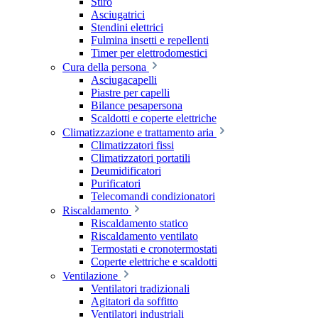
Stiro
Asciugatrici
Stendini elettrici
Fulmina insetti e repellenti
Timer per elettrodomestici
Cura della persona
Asciugacapelli
Piastre per capelli
Bilance pesapersona
Scaldotti e coperte elettriche
Climatizzazione e trattamento aria
Climatizzatori fissi
Climatizzatori portatili
Deumidificatori
Purificatori
Telecomandi condizionatori
Riscaldamento
Riscaldamento statico
Riscaldamento ventilato
Termostati e cronotermostati
Coperte elettriche e scaldotti
Ventilazione
Ventilatori tradizionali
Agitatori da soffitto
Ventilatori industriali