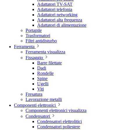
Adattatori TV-SAT
Adattatori telefonia
Adattatori networking
Adattatori alta frequenza
Adattatori di alimentazione
Portapile
Trasformatori
Filtri antidisturbo
Ferramenta
Ferramenta visualizza
Fissaggio
Barre filettate
Dadi
Rondelle
Spine
Ugelli
Viti
Fresatura
Lavorazione metalli
Componenti elettronici
Componenti elettronici visualizza
Condensatori
Condensatori elettrolitici
Condensatori poliestere