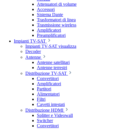
Attenuatori di volume
Accessori
Sistema Dante
Trasformatori di linea
Trasmissione wireless
Amplificatori
Preamplificatori
Impianti TV-SAT
Impianti TV-SAT visualizza
Decoder
Antenne
Antenne satellitari
Antenne terrestri
Distribuzione TV-SAT
Convertitori
Amplificatori
Partitori
Alimentatori
Filtri
Cavetti intestati
Distribuzione HDMI
Splitter e Videowall
Switcher
Convertitori