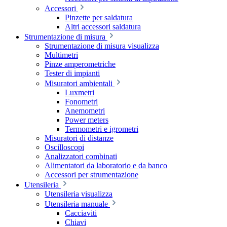
Accessori
Pinzette per saldatura
Altri accessori saldatura
Strumentazione di misura
Strumentazione di misura visualizza
Multimetri
Pinze amperometriche
Tester di impianti
Misuratori ambientali
Luxmetri
Fonometri
Anemometri
Power meters
Termometri e igrometri
Misuratori di distanze
Oscilloscopi
Analizzatori combinati
Alimentatori da laboratorio e da banco
Accessori per strumentazione
Utensileria
Utensileria visualizza
Utensileria manuale
Cacciaviti
Chiavi