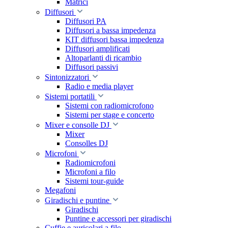
Matrici
Diffusori
Diffusori PA
Diffusori a bassa impedenza
KIT diffusori bassa impedenza
Diffusori amplificati
Altoparlanti di ricambio
Diffusori passivi
Sintonizzatori
Radio e media player
Sistemi portatili
Sistemi con radiomicrofono
Sistemi per stage e concerto
Mixer e consolle DJ
Mixer
Consolles DJ
Microfoni
Radiomicrofoni
Microfoni a filo
Sistemi tour-guide
Megafoni
Giradischi e puntine
Giradischi
Puntine e accessori per giradischi
Cuffie e auricolari a filo