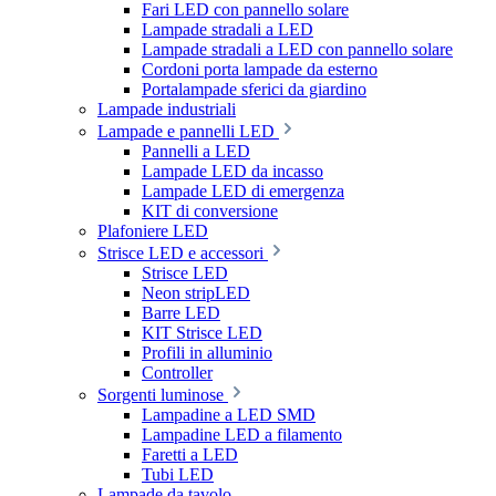
Fari LED con pannello solare
Lampade stradali a LED
Lampade stradali a LED con pannello solare
Cordoni porta lampade da esterno
Portalampade sferici da giardino
Lampade industriali
Lampade e pannelli LED
Pannelli a LED
Lampade LED da incasso
Lampade LED di emergenza
KIT di conversione
Plafoniere LED
Strisce LED e accessori
Strisce LED
Neon stripLED
Barre LED
KIT Strisce LED
Profili in alluminio
Controller
Sorgenti luminose
Lampadine a LED SMD
Lampadine LED a filamento
Faretti a LED
Tubi LED
Lampade da tavolo