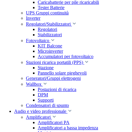
Caricabatterie per pile ricaricabili
Tester Batterie
UPS Gruppi continuità
Inverter
Regolatori/Stabilizzatori
Regolatori
Stabilizzatori
Fotovoltaico
KIT Balcone
Microinverter
Accumulatori per fotovoltaico
Stazioni ricarica portatili (PPS)
Stazione
Pannello solare pieghevoli
Generatori/Gruppi elettrogeni
Wallbox
Postazioni di ricarica
DPM
Supporti
Condensatori di spunto
Audio e video professionale
Amplificatori
Amplificatori PA
Amplificatori a bassa impedenza