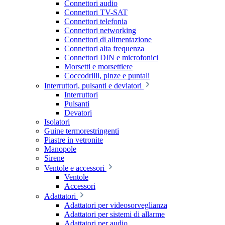
Connettori audio
Connettori TV-SAT
Connettori telefonia
Connettori networking
Connettori di alimentazione
Connettori alta frequenza
Connettori DIN e microfonici
Morsetti e morsettiere
Coccodrilli, pinze e puntali
Interruttori, pulsanti e deviatori
Interruttori
Pulsanti
Devatori
Isolatori
Guine termorestringenti
Piastre in vetronite
Manopole
Sirene
Ventole e accessori
Ventole
Accessori
Adattatori
Adattatori per videosorveglianza
Adattatori per sistemi di allarme
Adattatori per audio