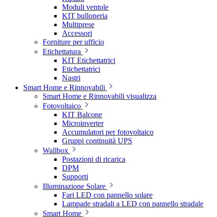
Moduli ventole
KIT bulloneria
Multiprese
Accessori
Forniture per ufficio
Etichettatura
KIT Etichettatrici
Etichettatrici
Nastri
Smart Home e Rinnovabili
Smart Home e Rinnovabili visualizza
Fotovoltaico
KIT Balcone
Microinverter
Accumulatori per fotovoltaico
Gruppi continuità UPS
Wallbox
Postazioni di ricarica
DPM
Supporti
Illuminazione Solare
Fari LED con pannello solare
Lampade stradali a LED con pannello stradale
Smart Home