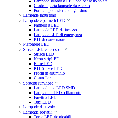
Lampade stradali a LED con pannello solare
Cordoni porta lampade da esterno
Portalampade sferici da giardino
Lampade industriali
Lampade e pannelli LED
Pannelli a LED
Lampade LED da incasso
Lampade LED di emergenza
KIT di conversione
Plafoniere LED
Strisce LED e accessori
Strisce LED
Neon stripLED
Barre LED
KIT Strisce LED
Profili in alluminio
Controller
Sorgenti luminose
Lampadine a LED SMD
Lampadine LED a filamento
Faretti a LED
Tubi LED
Lampade da tavolo
Lampade portatili
Torce LED ricaricabili