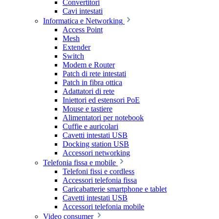
Convertitori
Cavi intestati
Informatica e Networking
Access Point
Mesh
Extender
Switch
Modem e Router
Patch di rete intestati
Patch in fibra ottica
Adattatori di rete
Iniettori ed estensori PoE
Mouse e tastiere
Alimentatori per notebook
Cuffie e auricolari
Cavetti intestati USB
Docking station USB
Accessori networking
Telefonia fissa e mobile
Telefoni fissi e cordless
Accessori telefonia fissa
Caricabatterie smartphone e tablet
Cavetti intestati USB
Accessori telefonia mobile
Video consumer