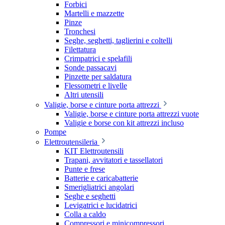
Forbici
Martelli e mazzette
Pinze
Tronchesi
Seghe, seghetti, taglierini e coltelli
Filettatura
Crimpatrici e spelafili
Sonde passacavi
Pinzette per saldatura
Flessometri e livelle
Altri utensili
Valigie, borse e cinture porta attrezzi
Valigie, borse e cinture porta attrezzi vuote
Valigie e borse con kit attrezzi incluso
Pompe
Elettroutensileria
KIT Elettroutensili
Trapani, avvitatori e tassellatori
Punte e frese
Batterie e caricabatterie
Smerigliatrici angolari
Seghe e seghetti
Levigatrici e lucidatrici
Colla a caldo
Compressori e minicompressori