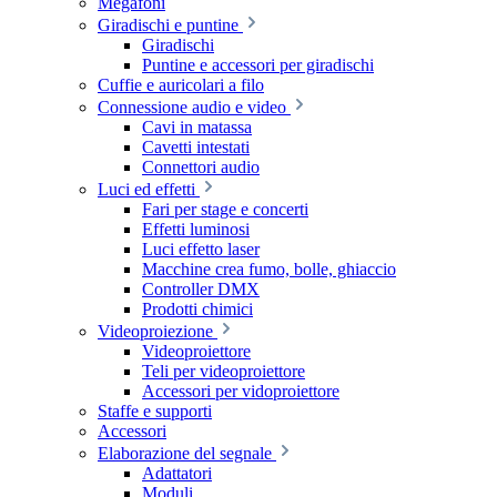
Megafoni
Giradischi e puntine
Giradischi
Puntine e accessori per giradischi
Cuffie e auricolari a filo
Connessione audio e video
Cavi in matassa
Cavetti intestati
Connettori audio
Luci ed effetti
Fari per stage e concerti
Effetti luminosi
Luci effetto laser
Macchine crea fumo, bolle, ghiaccio
Controller DMX
Prodotti chimici
Videoproiezione
Videoproiettore
Teli per videoproiettore
Accessori per vidoproiettore
Staffe e supporti
Accessori
Elaborazione del segnale
Adattatori
Moduli