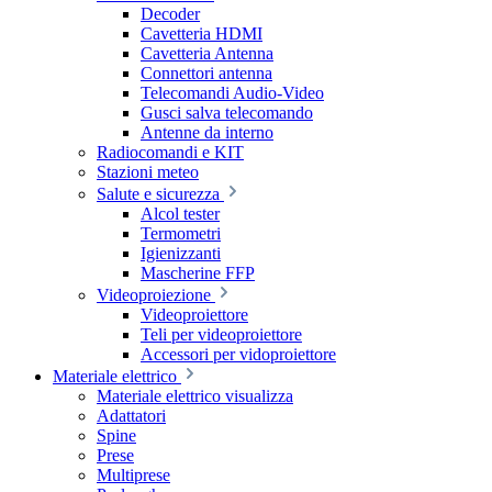
Decoder
Cavetteria HDMI
Cavetteria Antenna
Connettori antenna
Telecomandi Audio-Video
Gusci salva telecomando
Antenne da interno
Radiocomandi e KIT
Stazioni meteo
Salute e sicurezza
Alcol tester
Termometri
Igienizzanti
Mascherine FFP
Videoproiezione
Videoproiettore
Teli per videoproiettore
Accessori per vidoproiettore
Materiale elettrico
Materiale elettrico visualizza
Adattatori
Spine
Prese
Multiprese