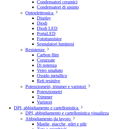
Condensatori ceramici
Condensatori di spunto
Optoelettronica
Display
Diodi
Diodi LED
PortaLED
Fototransistor
Segnalatori luminosi
Resistenze
Carbon film
Corazzate
Di potenza
Vetro smaltato
Ossido metallico
Reti resistive
Potenziometri, trimmer e varistori
Potenziometri
Trimmer
Varistori
DPI, abbigliamento e cartellonistica
DPI, abbigliamento e cartellonistica visualizza
Abbigliamento da lavoro
Maglie, giacche, gilet e pile