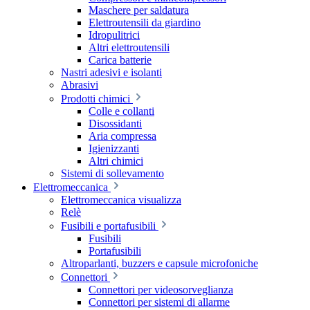
Maschere per saldatura
Elettroutensili da giardino
Idropulitrici
Altri elettroutensili
Carica batterie
Nastri adesivi e isolanti
Abrasivi
Prodotti chimici
Colle e collanti
Disossidanti
Aria compressa
Igienizzanti
Altri chimici
Sistemi di sollevamento
Elettromeccanica
Elettromeccanica visualizza
Relè
Fusibili e portafusibili
Fusibili
Portafusibili
Altroparlanti, buzzers e capsule microfoniche
Connettori
Connettori per videosorveglianza
Connettori per sistemi di allarme