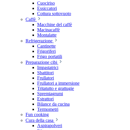
Cuociriso
Essiccatori
Cottura sottovuoto
Caffè
Macchine del caffè
Macinacaffè
Montalatte
Refrigerazione
Cantinette
Frigoriferi
Frigo portatili
Preparazione cibi
Impastatrici
Sbattitori
Frullatori
Frullatori a immersione
Tritatutto e grattugie
Spremiagrumi
Estrattori
Bilance da cucina
Termometri
Fun cooking
Cura della casa
Aspirapolveri