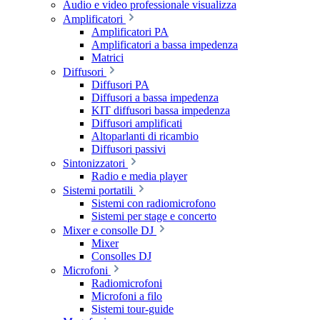
Audio e video professionale visualizza
Amplificatori
Amplificatori PA
Amplificatori a bassa impedenza
Matrici
Diffusori
Diffusori PA
Diffusori a bassa impedenza
KIT diffusori bassa impedenza
Diffusori amplificati
Altoparlanti di ricambio
Diffusori passivi
Sintonizzatori
Radio e media player
Sistemi portatili
Sistemi con radiomicrofono
Sistemi per stage e concerto
Mixer e consolle DJ
Mixer
Consolles DJ
Microfoni
Radiomicrofoni
Microfoni a filo
Sistemi tour-guide