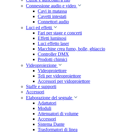
Connessione audio e video
Cavi in matassa
Cavetti intestati
Connettori audio
Luci ed effetti
Fari per stage e concerti
Effetti luminosi
Luci effetto laser
Macchine crea fumo, bolle, ghiaccio
Controller DMX
Prodotti chimici
Videoproiezione
Videoproiettore
Teli per videoproiettore
Accessori per vidoproiettore
Staffe e supporti
Accessori
Elaborazione del segnale
Adattatori
Moduli
Attenuatori di volume
Accessori
Sistema Dante
Trasformatori di linea