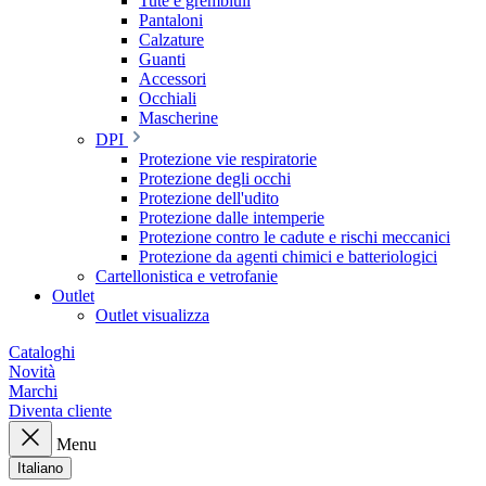
Tute e grembiuli
Pantaloni
Calzature
Guanti
Accessori
Occhiali
Mascherine
DPI
Protezione vie respiratorie
Protezione degli occhi
Protezione dell'udito
Protezione dalle intemperie
Protezione contro le cadute e rischi meccanici
Protezione da agenti chimici e batteriologici
Cartellonistica e vetrofanie
Outlet
Outlet visualizza
Cataloghi
Novità
Marchi
Diventa cliente
Menu
Italiano