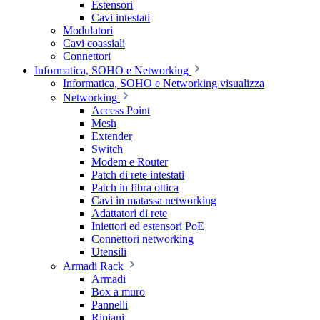
Estensori
Cavi intestati
Modulatori
Cavi coassiali
Connettori
Informatica, SOHO e Networking
Informatica, SOHO e Networking visualizza
Networking
Access Point
Mesh
Extender
Switch
Modem e Router
Patch di rete intestati
Patch in fibra ottica
Cavi in matassa networking
Adattatori di rete
Iniettori ed estensori PoE
Connettori networking
Utensili
Armadi Rack
Armadi
Box a muro
Pannelli
Ripiani