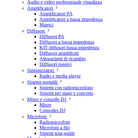
Audio e video professionale visualizza
Amplificatori
Amplificatori PA
Amplificatori a bassa impedenza
Matrici
Diffusori
Diffusori PA
Diffusori a bassa impedenza
KIT diffusori bassa impedenza
Diffusori amplificati
Altoparlanti di ricambio
Diffusori passivi
Sintonizzatori
Radio e media player
Sistemi portatili
Sistemi con radiomicrofono
Sistemi per stage e concerto
Mixer e consolle DJ
Mixer
Consolles DJ
Microfoni
Radiomicrofoni
Microfoni a filo
Sistemi tour-guide