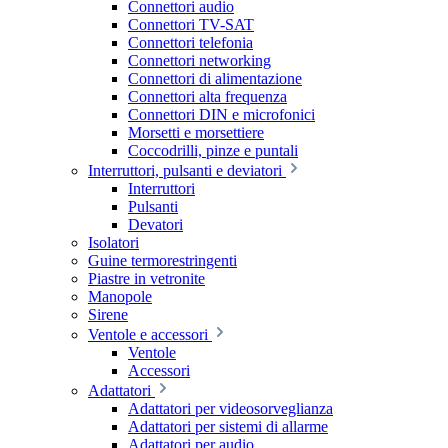
Connettori audio
Connettori TV-SAT
Connettori telefonia
Connettori networking
Connettori di alimentazione
Connettori alta frequenza
Connettori DIN e microfonici
Morsetti e morsettiere
Coccodrilli, pinze e puntali
Interruttori, pulsanti e deviatori
Interruttori
Pulsanti
Devatori
Isolatori
Guine termorestringenti
Piastre in vetronite
Manopole
Sirene
Ventole e accessori
Ventole
Accessori
Adattatori
Adattatori per videosorveglianza
Adattatori per sistemi di allarme
Adattatori per audio