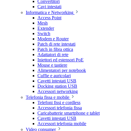
Convertitori
Cavi intestati
Informatica e Networking
Access Point
Mesh
Extender
Switch
Modem e Router
Patch di rete intestati
Patch in fibra ottica
Adattatori di rete
Iniettori ed estensori PoE
Mouse e tastiere
Alimentatori per notebook
Cuffie e auricolari
Cavetti intestati USB
Docking station USB
Accessori networking
Telefonia fissa e mobile
Telefoni fissi e cordless
Accessori telefonia fissa
Caricabatterie smartphone e tablet
Cavetti intestati USB
Accessori telefonia mobile
Video consumer