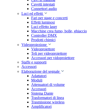
Cavetti intestati
Connettori audio
Luci ed effetti
Fari per stage e concerti
Effetti luminosi
Luci effetto laser
Macchine crea fumo, bolle, ghiaccio
Controller DMX
Prodotti chimici
Videoproiezione
Videoproiettore
Teli per videoproiettore
Accessori per vidoproiettore
Staffe e supporti
Accessori
Elaborazione del segnale
Adattatori
Moduli
Attenuatori di volume
Accessori
Sistema Dante
Trasformatori di linea
Trasmissione wireless
Amplificatori