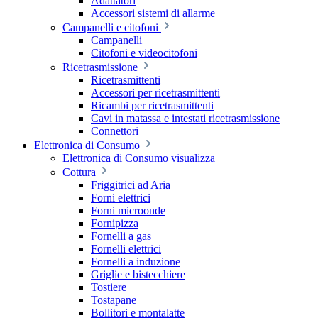
Adattatori
Accessori sistemi di allarme
Campanelli e citofoni
Campanelli
Citofoni e videocitofoni
Ricetrasmissione
Ricetrasmittenti
Accessori per ricetrasmittenti
Ricambi per ricetrasmittenti
Cavi in matassa e intestati ricetrasmissione
Connettori
Elettronica di Consumo
Elettronica di Consumo visualizza
Cottura
Friggitrici ad Aria
Forni elettrici
Forni microonde
Fornipizza
Fornelli a gas
Fornelli elettrici
Fornelli a induzione
Griglie e bistecchiere
Tostiere
Tostapane
Bollitori e montalatte