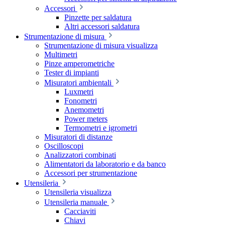
Accessori
Pinzette per saldatura
Altri accessori saldatura
Strumentazione di misura
Strumentazione di misura visualizza
Multimetri
Pinze amperometriche
Tester di impianti
Misuratori ambientali
Luxmetri
Fonometri
Anemometri
Power meters
Termometri e igrometri
Misuratori di distanze
Oscilloscopi
Analizzatori combinati
Alimentatori da laboratorio e da banco
Accessori per strumentazione
Utensileria
Utensileria visualizza
Utensileria manuale
Cacciaviti
Chiavi