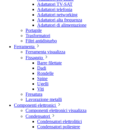
Adattatori TV-SAT
Adattatori telefonia
Adattatori networking
Adattatori alta frequenza
Adattatori di alimentazione
Portapile
Trasformatori
Filtri antidisturbo
Ferramenta
Ferramenta visualizza
Fissaggio
Barre filettate
Dadi
Rondelle
Spine
Ugelli
Viti
Fresatura
Lavorazione metalli
Componenti elettronici
Componenti elettronici visualizza
Condensatori
Condensatori elettrolitici
Condensatori poliestere