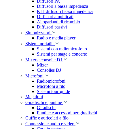
Diffusori PA
Diffusori a bassa impedenza
KIT diffusori bassa impedenza
Diffusori amplificati
Altoparlanti di ricambio
Diffusori passivi
Sintonizzatori
Radio e media player
Sistemi portatili
Sistemi con radiomicrofono
Sistemi per stage e concerto
Mixer e consolle DJ
Mixer
Consolles DJ
Microfoni
Radiomicrofoni
Microfoni a filo
Sistemi tour-guide
Megafoni
Giradischi e puntine
Giradischi
Puntine e accessori per giradischi
Cuffie e auricolari a filo
Connessione audio e video
Cavi in matassa