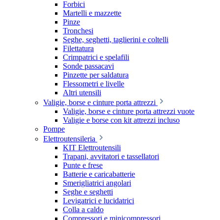
Forbici
Martelli e mazzette
Pinze
Tronchesi
Seghe, seghetti, taglierini e coltelli
Filettatura
Crimpatrici e spelafili
Sonde passacavi
Pinzette per saldatura
Flessometri e livelle
Altri utensili
Valigie, borse e cinture porta attrezzi
Valigie, borse e cinture porta attrezzi vuote
Valigie e borse con kit attrezzi incluso
Pompe
Elettroutensileria
KIT Elettroutensili
Trapani, avvitatori e tassellatori
Punte e frese
Batterie e caricabatterie
Smerigliatrici angolari
Seghe e seghetti
Levigatrici e lucidatrici
Colla a caldo
Compressori e minicompressori