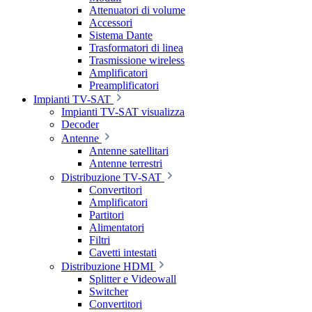
Attenuatori di volume
Accessori
Sistema Dante
Trasformatori di linea
Trasmissione wireless
Amplificatori
Preamplificatori
Impianti TV-SAT
Impianti TV-SAT visualizza
Decoder
Antenne
Antenne satellitari
Antenne terrestri
Distribuzione TV-SAT
Convertitori
Amplificatori
Partitori
Alimentatori
Filtri
Cavetti intestati
Distribuzione HDMI
Splitter e Videowall
Switcher
Convertitori