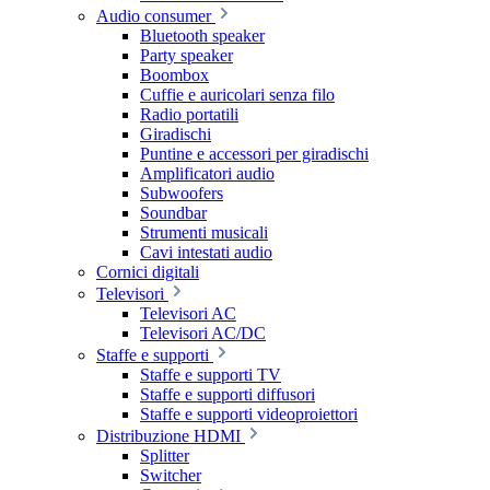
Audio consumer
Bluetooth speaker
Party speaker
Boombox
Cuffie e auricolari senza filo
Radio portatili
Giradischi
Puntine e accessori per giradischi
Amplificatori audio
Subwoofers
Soundbar
Strumenti musicali
Cavi intestati audio
Cornici digitali
Televisori
Televisori AC
Televisori AC/DC
Staffe e supporti
Staffe e supporti TV
Staffe e supporti diffusori
Staffe e supporti videoproiettori
Distribuzione HDMI
Splitter
Switcher