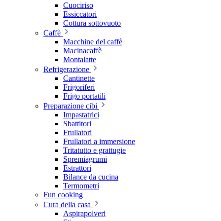
Cuociriso
Essiccatori
Cottura sottovuoto
Caffè
Macchine del caffè
Macinacaffè
Montalatte
Refrigerazione
Cantinette
Frigoriferi
Frigo portatili
Preparazione cibi
Impastatrici
Sbattitori
Frullatori
Frullatori a immersione
Tritatutto e grattugie
Spremiagrumi
Estrattori
Bilance da cucina
Termometri
Fun cooking
Cura della casa
Aspirapolveri