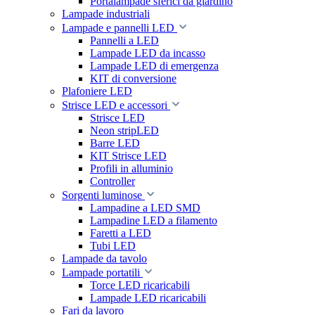
Portalampade sferici da giardino
Lampade industriali
Lampade e pannelli LED
Pannelli a LED
Lampade LED da incasso
Lampade LED di emergenza
KIT di conversione
Plafoniere LED
Strisce LED e accessori
Strisce LED
Neon stripLED
Barre LED
KIT Strisce LED
Profili in alluminio
Controller
Sorgenti luminose
Lampadine a LED SMD
Lampadine LED a filamento
Faretti a LED
Tubi LED
Lampade da tavolo
Lampade portatili
Torce LED ricaricabili
Lampade LED ricaricabili
Fari da lavoro