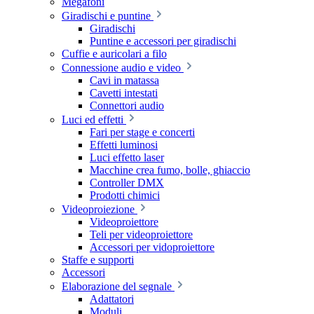
Megafoni
Giradischi e puntine
Giradischi
Puntine e accessori per giradischi
Cuffie e auricolari a filo
Connessione audio e video
Cavi in matassa
Cavetti intestati
Connettori audio
Luci ed effetti
Fari per stage e concerti
Effetti luminosi
Luci effetto laser
Macchine crea fumo, bolle, ghiaccio
Controller DMX
Prodotti chimici
Videoproiezione
Videoproiettore
Teli per videoproiettore
Accessori per vidoproiettore
Staffe e supporti
Accessori
Elaborazione del segnale
Adattatori
Moduli