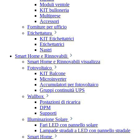
Moduli ventole
KIT bulloneria
Multiprese
Accessori
Forniture per ufficio
Etichettatura
KIT Etichettatrici
Etichettatrici
Nastri
Smart Home e Rinnovabili
Smart Home e Rinnovabili visualizza
Fotovoltaico
KIT Balcone
Microinverter
Accumulatori per fotovoltaico
Gruppi continuità UPS
Wallbox
Postazioni di ricarica
DPM
Supporti
Illuminazione Solare
Fari LED con pannello solare
Lampade stradali a LED con pannello stradale
Smart Home