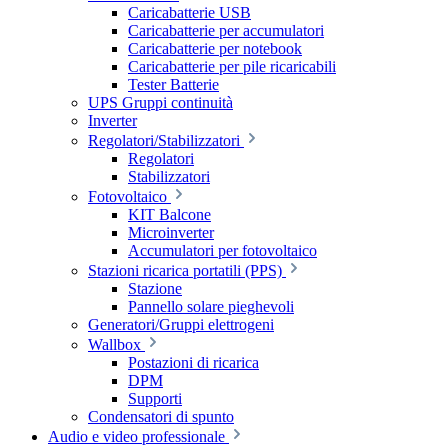
Caricabatterie USB
Caricabatterie per accumulatori
Caricabatterie per notebook
Caricabatterie per pile ricaricabili
Tester Batterie
UPS Gruppi continuità
Inverter
Regolatori/Stabilizzatori
Regolatori
Stabilizzatori
Fotovoltaico
KIT Balcone
Microinverter
Accumulatori per fotovoltaico
Stazioni ricarica portatili (PPS)
Stazione
Pannello solare pieghevoli
Generatori/Gruppi elettrogeni
Wallbox
Postazioni di ricarica
DPM
Supporti
Condensatori di spunto
Audio e video professionale