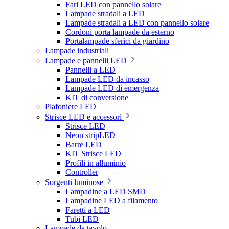
Fari LED con pannello solare
Lampade stradali a LED
Lampade stradali a LED con pannello solare
Cordoni porta lampade da esterno
Portalampade sferici da giardino
Lampade industriali
Lampade e pannelli LED
Pannelli a LED
Lampade LED da incasso
Lampade LED di emergenza
KIT di conversione
Plafoniere LED
Strisce LED e accessori
Strisce LED
Neon stripLED
Barre LED
KIT Strisce LED
Profili in alluminio
Controller
Sorgenti luminose
Lampadine a LED SMD
Lampadine LED a filamento
Faretti a LED
Tubi LED
Lampade da tavolo