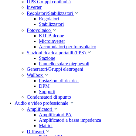
UPS Gruppi continuità
Inverter
Regolatori/Stabilizzatori
Regolatori
Stabilizzatori
Fotovoltaico
KIT Balcone
Microinverter
Accumulatori per fotovoltaico
Stazioni ricarica portatili (PPS)
Stazione
Pannello solare pieghevoli
Generatori/Gruppi elettrogeni
Wallbox
Postazioni di ricarica
DPM
Supporti
Condensatori di spunto
Audio e video professionale
Amplificatori
Amplificatori PA
Amplificatori a bassa impedenza
Matrici
Diffusori