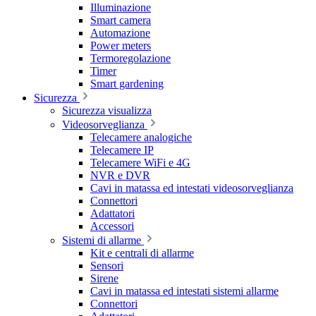
Illuminazione
Smart camera
Automazione
Power meters
Termoregolazione
Timer
Smart gardening
Sicurezza
Sicurezza visualizza
Videosorveglianza
Telecamere analogiche
Telecamere IP
Telecamere WiFi e 4G
NVR e DVR
Cavi in matassa ed intestati videosorveglianza
Connettori
Adattatori
Accessori
Sistemi di allarme
Kit e centrali di allarme
Sensori
Sirene
Cavi in matassa ed intestati sistemi allarme
Connettori