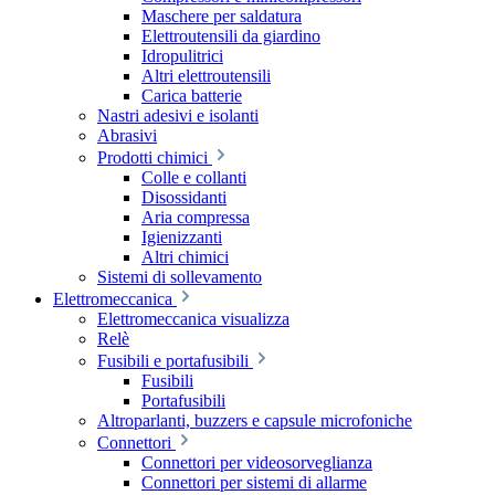
Maschere per saldatura
Elettroutensili da giardino
Idropulitrici
Altri elettroutensili
Carica batterie
Nastri adesivi e isolanti
Abrasivi
Prodotti chimici
Colle e collanti
Disossidanti
Aria compressa
Igienizzanti
Altri chimici
Sistemi di sollevamento
Elettromeccanica
Elettromeccanica visualizza
Relè
Fusibili e portafusibili
Fusibili
Portafusibili
Altroparlanti, buzzers e capsule microfoniche
Connettori
Connettori per videosorveglianza
Connettori per sistemi di allarme