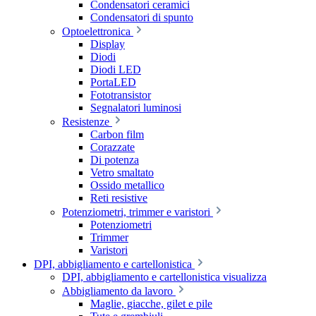
Condensatori ceramici
Condensatori di spunto
Optoelettronica
Display
Diodi
Diodi LED
PortaLED
Fototransistor
Segnalatori luminosi
Resistenze
Carbon film
Corazzate
Di potenza
Vetro smaltato
Ossido metallico
Reti resistive
Potenziometri, trimmer e varistori
Potenziometri
Trimmer
Varistori
DPI, abbigliamento e cartellonistica
DPI, abbigliamento e cartellonistica visualizza
Abbigliamento da lavoro
Maglie, giacche, gilet e pile