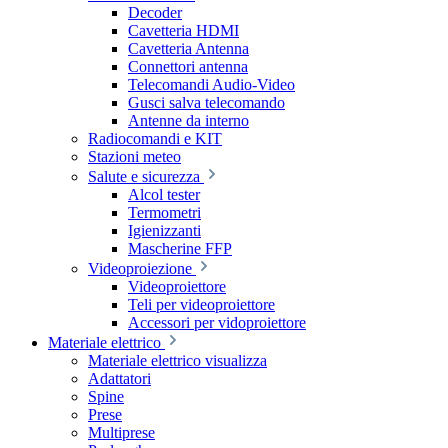
Decoder
Cavetteria HDMI
Cavetteria Antenna
Connettori antenna
Telecomandi Audio-Video
Gusci salva telecomando
Antenne da interno
Radiocomandi e KIT
Stazioni meteo
Salute e sicurezza
Alcol tester
Termometri
Igienizzanti
Mascherine FFP
Videoproiezione
Videoproiettore
Teli per videoproiettore
Accessori per vidoproiettore
Materiale elettrico
Materiale elettrico visualizza
Adattatori
Spine
Prese
Multiprese