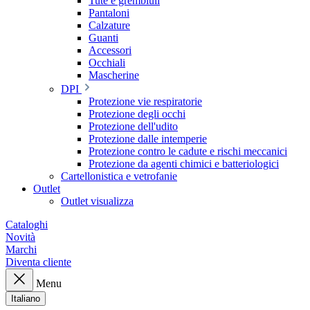
Tute e grembiuli
Pantaloni
Calzature
Guanti
Accessori
Occhiali
Mascherine
DPI
Protezione vie respiratorie
Protezione degli occhi
Protezione dell'udito
Protezione dalle intemperie
Protezione contro le cadute e rischi meccanici
Protezione da agenti chimici e batteriologici
Cartellonistica e vetrofanie
Outlet
Outlet visualizza
Cataloghi
Novità
Marchi
Diventa cliente
Menu
Italiano