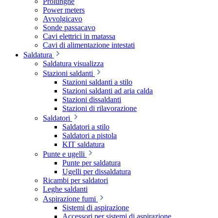
Prolunghe
Power meters
Avvolgicavo
Sonde passacavo
Cavi elettrici in matassa
Cavi di alimentazione intestati
Saldatura
Saldatura visualizza
Stazioni saldanti
Stazioni saldanti a stilo
Stazioni saldanti ad aria calda
Stazioni dissaldanti
Stazioni di rilavorazione
Saldatori
Saldatori a stilo
Saldatori a pistola
KIT saldatura
Punte e ugelli
Punte per saldatura
Ugelli per dissaldatura
Ricambi per saldatori
Leghe saldanti
Aspirazione fumi
Sistemi di aspirazione
Accessori per sistemi di aspirazione