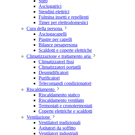
Stiro
Asciugatrici
Stendini elettrici
Fulmina insetti e repellenti
Timer per elettrodomestici
Cura della persona
Asciugacapelli
Piastre per capelli
Bilance pesapersona
Scaldotti e coperte elettriche
Climatizzazione e trattamento aria
Climatizzatori fissi
Climatizzatori portatili
Deumidificatori
Purificatori
Telecomandi condizionatori
Riscaldamento
Riscaldamento statico
Riscaldamento ventilato
Termostati e cronotermostati
Coperte elettriche e scaldotti
Ventilazione
Ventilatori tradizionali
Agitatori da soffitto
Ventilatori industriali