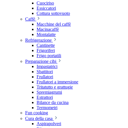
Cuociriso
Essiccatori
Cottura sottovuoto
Caffè
Macchine del caffè
Macinacaffè
Montalatte
Refrigerazione
Cantinette
Frigoriferi
Frigo portatili
Preparazione cibi
Impastatrici
Sbattitori
Frullatori
Frullatori a immersione
Tritatutto e grattugie
Spremiagrumi
Estrattori
Bilance da cucina
Termometri
Fun cooking
Cura della casa
Aspirapolveri