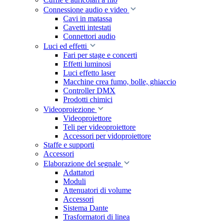
Connessione audio e video
Cavi in matassa
Cavetti intestati
Connettori audio
Luci ed effetti
Fari per stage e concerti
Effetti luminosi
Luci effetto laser
Macchine crea fumo, bolle, ghiaccio
Controller DMX
Prodotti chimici
Videoproiezione
Videoproiettore
Teli per videoproiettore
Accessori per vidoproiettore
Staffe e supporti
Accessori
Elaborazione del segnale
Adattatori
Moduli
Attenuatori di volume
Accessori
Sistema Dante
Trasformatori di linea