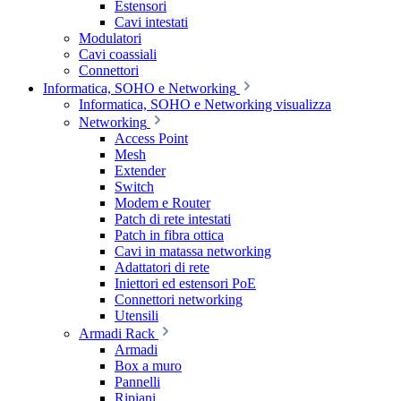
Estensori
Cavi intestati
Modulatori
Cavi coassiali
Connettori
Informatica, SOHO e Networking
Informatica, SOHO e Networking visualizza
Networking
Access Point
Mesh
Extender
Switch
Modem e Router
Patch di rete intestati
Patch in fibra ottica
Cavi in matassa networking
Adattatori di rete
Iniettori ed estensori PoE
Connettori networking
Utensili
Armadi Rack
Armadi
Box a muro
Pannelli
Ripiani