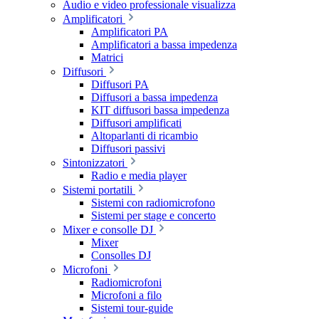
Audio e video professionale visualizza
Amplificatori
Amplificatori PA
Amplificatori a bassa impedenza
Matrici
Diffusori
Diffusori PA
Diffusori a bassa impedenza
KIT diffusori bassa impedenza
Diffusori amplificati
Altoparlanti di ricambio
Diffusori passivi
Sintonizzatori
Radio e media player
Sistemi portatili
Sistemi con radiomicrofono
Sistemi per stage e concerto
Mixer e consolle DJ
Mixer
Consolles DJ
Microfoni
Radiomicrofoni
Microfoni a filo
Sistemi tour-guide