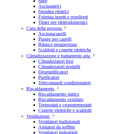
Stiro
Asciugatrici
Stendini elettrici
Fulmina insetti e repellenti
Timer per elettrodomestici
Cura della persona
Asciugacapelli
Piastre per capelli
Bilance pesapersona
Scaldotti e coperte elettriche
Climatizzazione e trattamento aria
Climatizzatori fissi
Climatizzatori portatili
Deumidificatori
Purificatori
Telecomandi condizionatori
Riscaldamento
Riscaldamento statico
Riscaldamento ventilato
Termostati e cronotermostati
Coperte elettriche e scaldotti
Ventilazione
Ventilatori tradizionali
Agitatori da soffitto
Ventilatori industriali