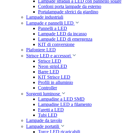
Lampade stradali a LED con pannello solare
Cordoni porta lampade da esterno
Portalampade sferici da giardino
Lampade industriali
Lampade e pannelli LED
Pannelli a LED
Lampade LED da incasso
Lampade LED di emergenza
KIT di conversione
Plafoniere LED
Strisce LED e accessori
Strisce LED
Neon stripLED
Barre LED
KIT Strisce LED
Profili in alluminio
Controller
Sorgenti luminose
Lampadine a LED SMD
Lampadine LED a filamento
Faretti a LED
Tubi LED
Lampade da tavolo
Lampade portatili
Torce LED ricaricabili