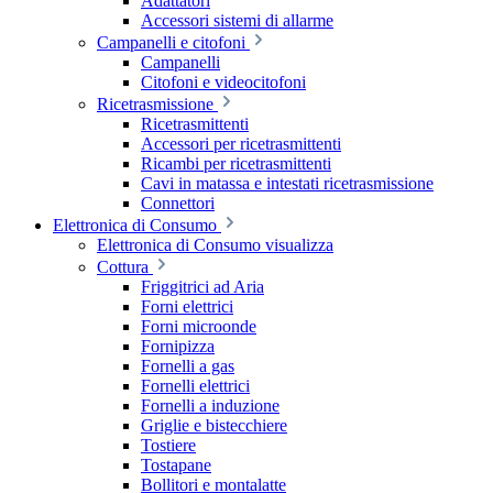
Adattatori
Accessori sistemi di allarme
Campanelli e citofoni
Campanelli
Citofoni e videocitofoni
Ricetrasmissione
Ricetrasmittenti
Accessori per ricetrasmittenti
Ricambi per ricetrasmittenti
Cavi in matassa e intestati ricetrasmissione
Connettori
Elettronica di Consumo
Elettronica di Consumo visualizza
Cottura
Friggitrici ad Aria
Forni elettrici
Forni microonde
Fornipizza
Fornelli a gas
Fornelli elettrici
Fornelli a induzione
Griglie e bistecchiere
Tostiere
Tostapane
Bollitori e montalatte