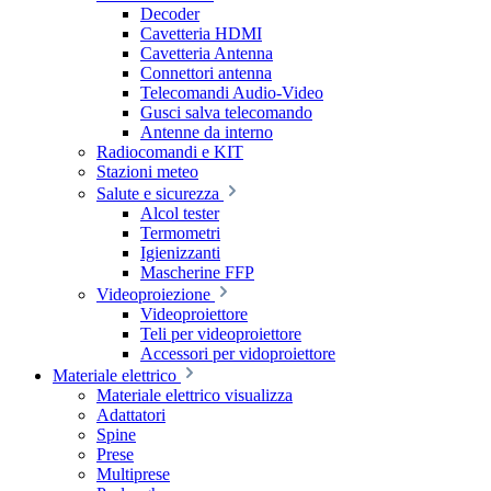
Decoder
Cavetteria HDMI
Cavetteria Antenna
Connettori antenna
Telecomandi Audio-Video
Gusci salva telecomando
Antenne da interno
Radiocomandi e KIT
Stazioni meteo
Salute e sicurezza
Alcol tester
Termometri
Igienizzanti
Mascherine FFP
Videoproiezione
Videoproiettore
Teli per videoproiettore
Accessori per vidoproiettore
Materiale elettrico
Materiale elettrico visualizza
Adattatori
Spine
Prese
Multiprese