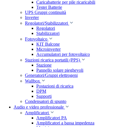
Caricabatterie per pile ricaricabili
Tester Batterie
UPS Gruppi continuità
Inverter
Regolatori/Stabilizzatori
Regolatori
Stabilizzatori
Fotovoltaico
KIT Balcone
Microinverter
Accumulatori per fotovoltaico
Stazioni ricarica portatili (PPS)
Stazione
Pannello solare pieghevoli
Generatori/Gruppi elettrogeni
Wallbox
Postazioni di ricarica
DPM
Supporti
Condensatori di spunto
Audio e video professionale
Amplificatori
Amplificatori PA
Amplificatori a bassa impedenza