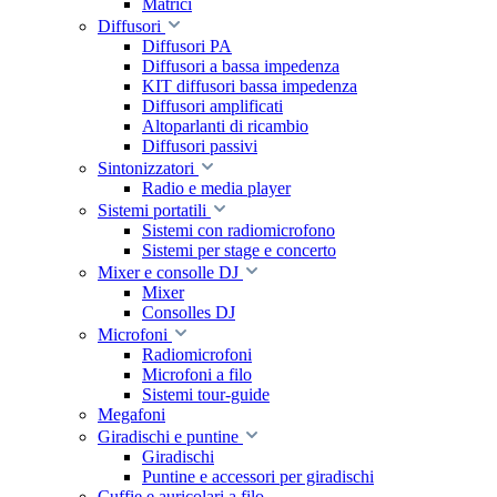
Matrici
Diffusori
Diffusori PA
Diffusori a bassa impedenza
KIT diffusori bassa impedenza
Diffusori amplificati
Altoparlanti di ricambio
Diffusori passivi
Sintonizzatori
Radio e media player
Sistemi portatili
Sistemi con radiomicrofono
Sistemi per stage e concerto
Mixer e consolle DJ
Mixer
Consolles DJ
Microfoni
Radiomicrofoni
Microfoni a filo
Sistemi tour-guide
Megafoni
Giradischi e puntine
Giradischi
Puntine e accessori per giradischi
Cuffie e auricolari a filo