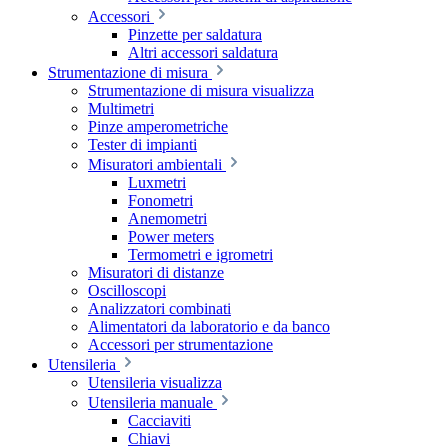
Accessori
Pinzette per saldatura
Altri accessori saldatura
Strumentazione di misura
Strumentazione di misura visualizza
Multimetri
Pinze amperometriche
Tester di impianti
Misuratori ambientali
Luxmetri
Fonometri
Anemometri
Power meters
Termometri e igrometri
Misuratori di distanze
Oscilloscopi
Analizzatori combinati
Alimentatori da laboratorio e da banco
Accessori per strumentazione
Utensileria
Utensileria visualizza
Utensileria manuale
Cacciaviti
Chiavi