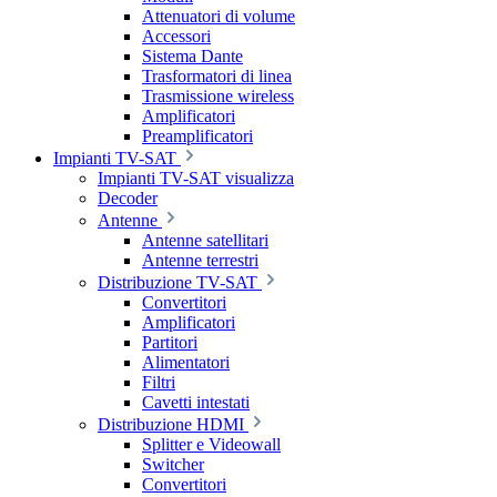
Attenuatori di volume
Accessori
Sistema Dante
Trasformatori di linea
Trasmissione wireless
Amplificatori
Preamplificatori
Impianti TV-SAT
Impianti TV-SAT visualizza
Decoder
Antenne
Antenne satellitari
Antenne terrestri
Distribuzione TV-SAT
Convertitori
Amplificatori
Partitori
Alimentatori
Filtri
Cavetti intestati
Distribuzione HDMI
Splitter e Videowall
Switcher
Convertitori