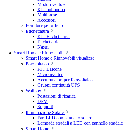
Moduli ventole
KIT bulloneria
Multiprese
Accessori
Forniture per ufficio
Etichettatura
KIT Etichettatrici
Etichettatrici
Nastri
Smart Home e Rinnovabili
Smart Home e Rinnovabili visualizza
Fotovoltaico
KIT Balcone
Microinverter
Accumulatori per fotovoltaico
Gruppi continuità UPS
Wallbox
Postazioni di ricarica
DPM
Supporti
Illuminazione Solare
Fari LED con pannello solare
Lampade stradali a LED con pannello stradale
Smart Home