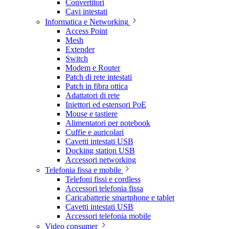
Convertitori
Cavi intestati
Informatica e Networking
Access Point
Mesh
Extender
Switch
Modem e Router
Patch di rete intestati
Patch in fibra ottica
Adattatori di rete
Iniettori ed estensori PoE
Mouse e tastiere
Alimentatori per notebook
Cuffie e auricolari
Cavetti intestati USB
Docking station USB
Accessori networking
Telefonia fissa e mobile
Telefoni fissi e cordless
Accessori telefonia fissa
Caricabatterie smartphone e tablet
Cavetti intestati USB
Accessori telefonia mobile
Video consumer