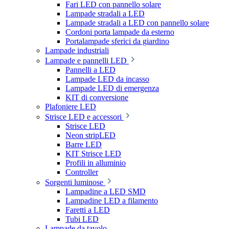
Fari LED con pannello solare
Lampade stradali a LED
Lampade stradali a LED con pannello solare
Cordoni porta lampade da esterno
Portalampade sferici da giardino
Lampade industriali
Lampade e pannelli LED
Pannelli a LED
Lampade LED da incasso
Lampade LED di emergenza
KIT di conversione
Plafoniere LED
Strisce LED e accessori
Strisce LED
Neon stripLED
Barre LED
KIT Strisce LED
Profili in alluminio
Controller
Sorgenti luminose
Lampadine a LED SMD
Lampadine LED a filamento
Faretti a LED
Tubi LED
Lampade da tavolo