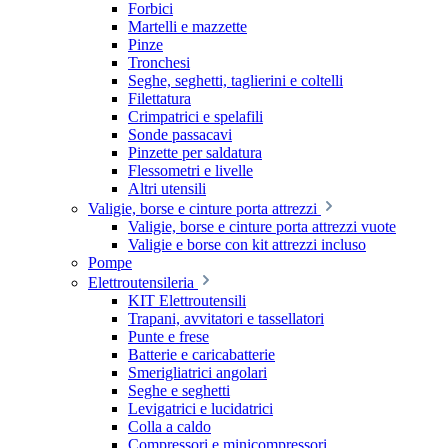
Forbici
Martelli e mazzette
Pinze
Tronchesi
Seghe, seghetti, taglierini e coltelli
Filettatura
Crimpatrici e spelafili
Sonde passacavi
Pinzette per saldatura
Flessometri e livelle
Altri utensili
Valigie, borse e cinture porta attrezzi
Valigie, borse e cinture porta attrezzi vuote
Valigie e borse con kit attrezzi incluso
Pompe
Elettroutensileria
KIT Elettroutensili
Trapani, avvitatori e tassellatori
Punte e frese
Batterie e caricabatterie
Smerigliatrici angolari
Seghe e seghetti
Levigatrici e lucidatrici
Colla a caldo
Compressori e minicompressori