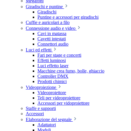
Megafoni
Giradischi e puntine
Giradischi
Puntine e accessori per giradischi
Cuffie e auricolari a filo
Connessione audio e video
Cavi in matassa
Cavetti intestati
Connettori audio
Luci ed effetti
Fari per stage e concerti
Effetti luminosi
Luci effetto laser
Macchine crea fumo, bolle, ghiaccio
Controller DMX
Prodotti chimici
Videoproiezione
Videoproiettore
Teli per videoproiettore
Accessori per vidoproiettore
Staffe e supporti
Accessori
Elaborazione del segnale
Adattatori
Moduli