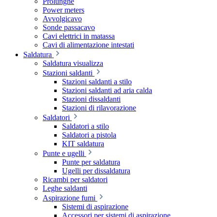
Prolunghe
Power meters
Avvolgicavo
Sonde passacavo
Cavi elettrici in matassa
Cavi di alimentazione intestati
Saldatura
Saldatura visualizza
Stazioni saldanti
Stazioni saldanti a stilo
Stazioni saldanti ad aria calda
Stazioni dissaldanti
Stazioni di rilavorazione
Saldatori
Saldatori a stilo
Saldatori a pistola
KIT saldatura
Punte e ugelli
Punte per saldatura
Ugelli per dissaldatura
Ricambi per saldatori
Leghe saldanti
Aspirazione fumi
Sistemi di aspirazione
Accessori per sistemi di aspirazione