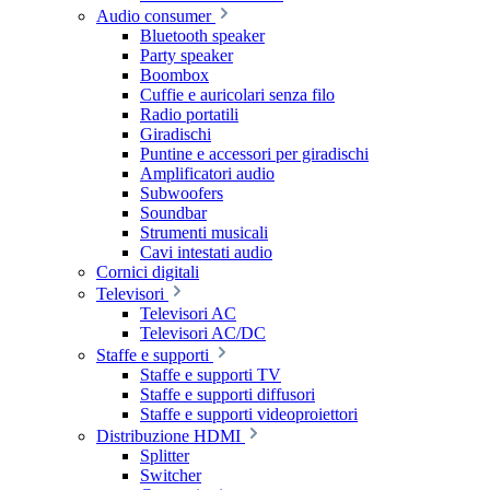
Audio consumer
Bluetooth speaker
Party speaker
Boombox
Cuffie e auricolari senza filo
Radio portatili
Giradischi
Puntine e accessori per giradischi
Amplificatori audio
Subwoofers
Soundbar
Strumenti musicali
Cavi intestati audio
Cornici digitali
Televisori
Televisori AC
Televisori AC/DC
Staffe e supporti
Staffe e supporti TV
Staffe e supporti diffusori
Staffe e supporti videoproiettori
Distribuzione HDMI
Splitter
Switcher