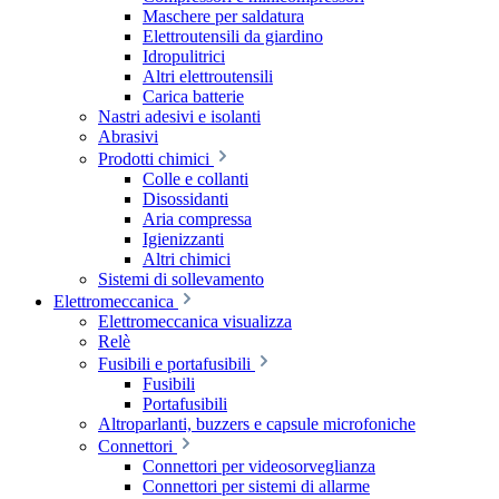
Maschere per saldatura
Elettroutensili da giardino
Idropulitrici
Altri elettroutensili
Carica batterie
Nastri adesivi e isolanti
Abrasivi
Prodotti chimici
Colle e collanti
Disossidanti
Aria compressa
Igienizzanti
Altri chimici
Sistemi di sollevamento
Elettromeccanica
Elettromeccanica visualizza
Relè
Fusibili e portafusibili
Fusibili
Portafusibili
Altroparlanti, buzzers e capsule microfoniche
Connettori
Connettori per videosorveglianza
Connettori per sistemi di allarme