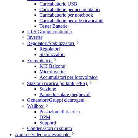
Caricabatterie USB
Caricabatterie per accumulatori
Caricabatterie per notebook
Caricabatterie per pile ricaricabili
Tester Batterie
UPS Gruppi continuità
Inverter
Regolatori/Stabilizzatori
Regolatori
Stabilizzatori
Fotovoltaico
KIT Balcone
Microinverter
Accumulatori per fotovoltaico
Stazioni ricarica portatili (PPS)
Stazione
Pannello solare pieghevoli
Generatori/Gruppi elettrogeni
Wallbox
Postazioni di ricarica
DPM
Supporti
Condensatori di spunto
Audio e video professionale