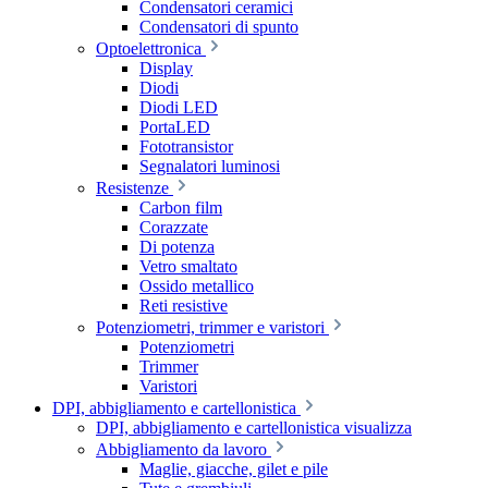
Condensatori ceramici
Condensatori di spunto
Optoelettronica
Display
Diodi
Diodi LED
PortaLED
Fototransistor
Segnalatori luminosi
Resistenze
Carbon film
Corazzate
Di potenza
Vetro smaltato
Ossido metallico
Reti resistive
Potenziometri, trimmer e varistori
Potenziometri
Trimmer
Varistori
DPI, abbigliamento e cartellonistica
DPI, abbigliamento e cartellonistica visualizza
Abbigliamento da lavoro
Maglie, giacche, gilet e pile