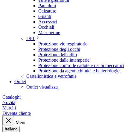
Tute e grembiuli
Pantaloni
Calzature
Guanti
Accessori
Occhiali
Mascherine
DPI
Protezione vie respiratorie
Protezione degli occhi
Protezione dell'udito
Protezione dalle intemperie
Protezione contro le cadute e rischi meccanici
Protezione da agenti chimici e batteriologici
Cartellonistica e vetrofanie
Outlet
Outlet visualizza
Cataloghi
Novità
Marchi
Diventa cliente
Menu
Italiano