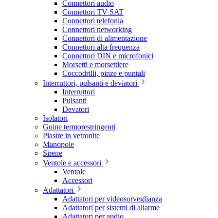
Connettori audio
Connettori TV-SAT
Connettori telefonia
Connettori networking
Connettori di alimentazione
Connettori alta frequenza
Connettori DIN e microfonici
Morsetti e morsettiere
Coccodrilli, pinze e puntali
Interruttori, pulsanti e deviatori
Interruttori
Pulsanti
Devatori
Isolatori
Guine termorestringenti
Piastre in vetronite
Manopole
Sirene
Ventole e accessori
Ventole
Accessori
Adattatori
Adattatori per videosorveglianza
Adattatori per sistemi di allarme
Adattatori per audio