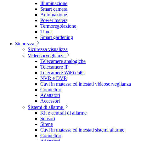
Illuminazione
Smart camera
Automazione
Power meters
Termoregolazione
Timer
Smart gardening
Sicurezza
Sicurezza visualizza
Videosorveglianza
Telecamere analogiche
Telecamere IP
Telecamere WiFi e 4G
NVR e DVR
Cavi in matassa ed intestati videosorveglianza
Connettori
Adattatori
Accessori
Sistemi di allarme
Kit e centrali di allarme
Sensori
Sirene
Cavi in matassa ed intestati sistemi allarme
Connettori