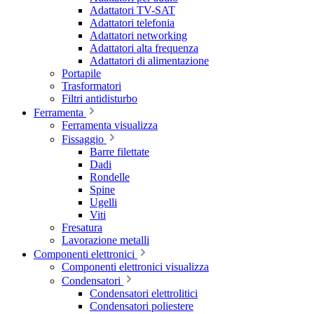
Adattatori TV-SAT
Adattatori telefonia
Adattatori networking
Adattatori alta frequenza
Adattatori di alimentazione
Portapile
Trasformatori
Filtri antidisturbo
Ferramenta
Ferramenta visualizza
Fissaggio
Barre filettate
Dadi
Rondelle
Spine
Ugelli
Viti
Fresatura
Lavorazione metalli
Componenti elettronici
Componenti elettronici visualizza
Condensatori
Condensatori elettrolitici
Condensatori poliestere