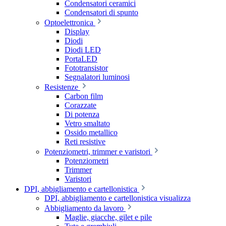
Condensatori ceramici
Condensatori di spunto
Optoelettronica
Display
Diodi
Diodi LED
PortaLED
Fototransistor
Segnalatori luminosi
Resistenze
Carbon film
Corazzate
Di potenza
Vetro smaltato
Ossido metallico
Reti resistive
Potenziometri, trimmer e varistori
Potenziometri
Trimmer
Varistori
DPI, abbigliamento e cartellonistica
DPI, abbigliamento e cartellonistica visualizza
Abbigliamento da lavoro
Maglie, giacche, gilet e pile