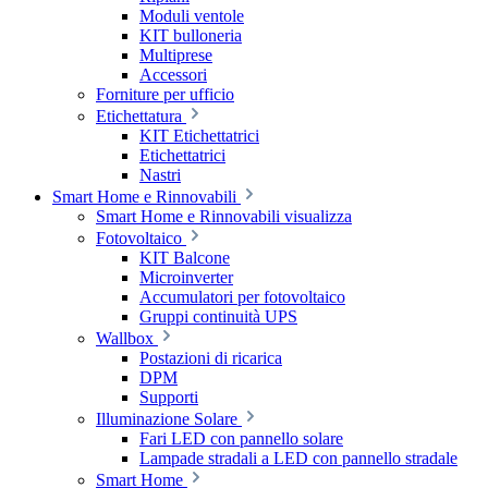
Moduli ventole
KIT bulloneria
Multiprese
Accessori
Forniture per ufficio
Etichettatura
KIT Etichettatrici
Etichettatrici
Nastri
Smart Home e Rinnovabili
Smart Home e Rinnovabili visualizza
Fotovoltaico
KIT Balcone
Microinverter
Accumulatori per fotovoltaico
Gruppi continuità UPS
Wallbox
Postazioni di ricarica
DPM
Supporti
Illuminazione Solare
Fari LED con pannello solare
Lampade stradali a LED con pannello stradale
Smart Home