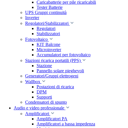
Caricabatterie per pile ricaricabili
Tester Batterie
UPS Gruppi continuità
Inverter
Regolatori/Stabilizzatori
Regolatori
Stabilizzatori
Fotovoltaico
KIT Balcone
Microinverter
Accumulatori per fotovoltaico
Stazioni ricarica portatili (PPS)
Stazione
Pannello solare pieghevoli
Generatori/Gruppi elettrogeni
Wallbox
Postazioni di ricarica
DPM
Supporti
Condensatori di spunto
Audio e video professionale
Amplificatori
Amplificatori PA
Amplificatori a bassa impedenza