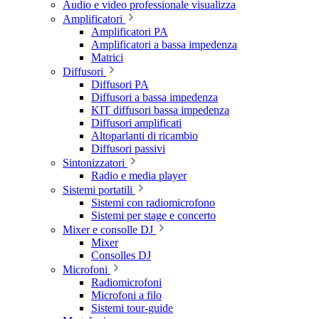
Audio e video professionale visualizza
Amplificatori
Amplificatori PA
Amplificatori a bassa impedenza
Matrici
Diffusori
Diffusori PA
Diffusori a bassa impedenza
KIT diffusori bassa impedenza
Diffusori amplificati
Altoparlanti di ricambio
Diffusori passivi
Sintonizzatori
Radio e media player
Sistemi portatili
Sistemi con radiomicrofono
Sistemi per stage e concerto
Mixer e consolle DJ
Mixer
Consolles DJ
Microfoni
Radiomicrofoni
Microfoni a filo
Sistemi tour-guide