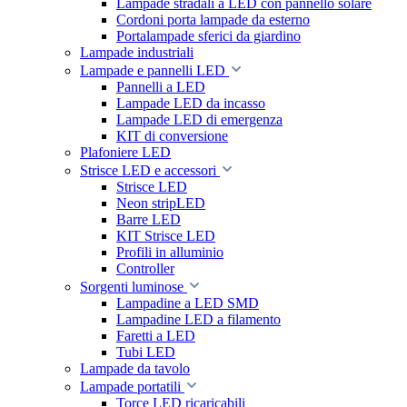
Lampade stradali a LED con pannello solare
Cordoni porta lampade da esterno
Portalampade sferici da giardino
Lampade industriali
Lampade e pannelli LED
Pannelli a LED
Lampade LED da incasso
Lampade LED di emergenza
KIT di conversione
Plafoniere LED
Strisce LED e accessori
Strisce LED
Neon stripLED
Barre LED
KIT Strisce LED
Profili in alluminio
Controller
Sorgenti luminose
Lampadine a LED SMD
Lampadine LED a filamento
Faretti a LED
Tubi LED
Lampade da tavolo
Lampade portatili
Torce LED ricaricabili