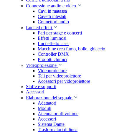
Connessione audio e video
Cavi in matassa
Cavetti intestati
Connettori audio
Luci ed effetti
Fari per stage e concerti
Effetti luminosi
Luci effetto laser
Macchine crea fumo, bolle, ghiaccio
Controller DMX
Prodotti chimici
Videoproiezione
Videoproiettore
Teli per videoproiettore
Accessori per vidoproiettore
Staffe e supporti
Accessori
Elaborazione del segnale
Adattatori
Moduli
Attenuatori di volume
Accessori
Sistema Dante
Trasformatori di linea