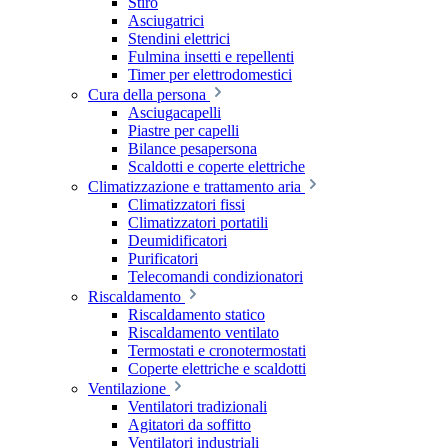
Stiro
Asciugatrici
Stendini elettrici
Fulmina insetti e repellenti
Timer per elettrodomestici
Cura della persona
Asciugacapelli
Piastre per capelli
Bilance pesapersona
Scaldotti e coperte elettriche
Climatizzazione e trattamento aria
Climatizzatori fissi
Climatizzatori portatili
Deumidificatori
Purificatori
Telecomandi condizionatori
Riscaldamento
Riscaldamento statico
Riscaldamento ventilato
Termostati e cronotermostati
Coperte elettriche e scaldotti
Ventilazione
Ventilatori tradizionali
Agitatori da soffitto
Ventilatori industriali