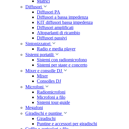
Matrici
Diffusori
Diffusori PA
Diffusori a bassa impedenza
KIT diffusori bassa impedenza
Diffusori amplificati
Altoparlanti di ricambio
Diffusori passivi
Sintonizzatori
Radio e media player
Sistemi portatili
Sistemi con radiomicrofono
Sistemi per stage e concerto
Mixer e consolle DJ
Mixer
Consolles DJ
Microfoni
Radiomicrofoni
Microfoni a filo
Sistemi tour-guide
Megafoni
Giradischi e puntine
Giradischi
Puntine e accessori per giradischi
Cuffie e auricolari a filo