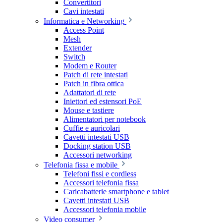
Convertitori
Cavi intestati
Informatica e Networking
Access Point
Mesh
Extender
Switch
Modem e Router
Patch di rete intestati
Patch in fibra ottica
Adattatori di rete
Iniettori ed estensori PoE
Mouse e tastiere
Alimentatori per notebook
Cuffie e auricolari
Cavetti intestati USB
Docking station USB
Accessori networking
Telefonia fissa e mobile
Telefoni fissi e cordless
Accessori telefonia fissa
Caricabatterie smartphone e tablet
Cavetti intestati USB
Accessori telefonia mobile
Video consumer