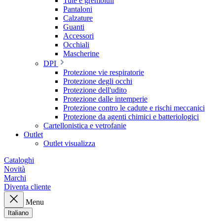
Tute e grembiuli
Pantaloni
Calzature
Guanti
Accessori
Occhiali
Mascherine
DPI
Protezione vie respiratorie
Protezione degli occhi
Protezione dell'udito
Protezione dalle intemperie
Protezione contro le cadute e rischi meccanici
Protezione da agenti chimici e batteriologici
Cartellonistica e vetrofanie
Outlet
Outlet visualizza
Cataloghi
Novità
Marchi
Diventa cliente
Menu
Italiano