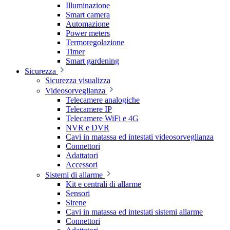
Illuminazione
Smart camera
Automazione
Power meters
Termoregolazione
Timer
Smart gardening
Sicurezza
Sicurezza visualizza
Videosorveglianza
Telecamere analogiche
Telecamere IP
Telecamere WiFi e 4G
NVR e DVR
Cavi in matassa ed intestati videosorveglianza
Connettori
Adattatori
Accessori
Sistemi di allarme
Kit e centrali di allarme
Sensori
Sirene
Cavi in matassa ed intestati sistemi allarme
Connettori