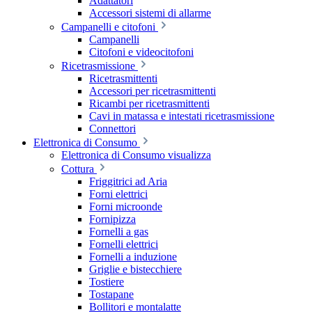
Adattatori
Accessori sistemi di allarme
Campanelli e citofoni
Campanelli
Citofoni e videocitofoni
Ricetrasmissione
Ricetrasmittenti
Accessori per ricetrasmittenti
Ricambi per ricetrasmittenti
Cavi in matassa e intestati ricetrasmissione
Connettori
Elettronica di Consumo
Elettronica di Consumo visualizza
Cottura
Friggitrici ad Aria
Forni elettrici
Forni microonde
Fornipizza
Fornelli a gas
Fornelli elettrici
Fornelli a induzione
Griglie e bistecchiere
Tostiere
Tostapane
Bollitori e montalatte