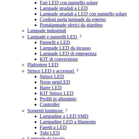
Fari LED con pannello solare
Lampade stradali a LED
Lampade stradali a LED con pannello solare
Cordoni porta lampade da esterno
Portalampade sferici da giardino
Lampade industriali
Lampade e pannelli LED
Pannelli a LED
Lampade LED da incasso
Lampade LED di emergenza
KIT di conversione
Plafoniere LED
Strisce LED e accessori
Strisce LED
Neon stripLED
Barre LED
KIT Strisce LED
Profili in alluminio
Controller
Sorgenti luminose
Lampadine a LED SMD
Lampadine LED a filamento
Faretti a LED
Tubi LED
Lampade da tavolo