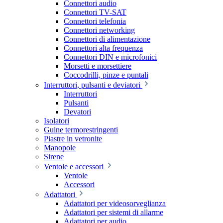
Connettori audio
Connettori TV-SAT
Connettori telefonia
Connettori networking
Connettori di alimentazione
Connettori alta frequenza
Connettori DIN e microfonici
Morsetti e morsettiere
Coccodrilli, pinze e puntali
Interruttori, pulsanti e deviatori
Interruttori
Pulsanti
Devatori
Isolatori
Guine termorestringenti
Piastre in vetronite
Manopole
Sirene
Ventole e accessori
Ventole
Accessori
Adattatori
Adattatori per videosorveglianza
Adattatori per sistemi di allarme
Adattatori per audio