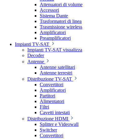
Attenuatori di volume
Accessori
Sistema Dante
Trasformatori di linea
Trasmissione wireless
Amplificatori
Preamplificatori
Impianti TV-SAT
Impianti TV-SAT visualizza
Decoder
Antenne
Antenne satellitari
Antenne terrestri
Distribuzione TV-SAT
Convertitori
Amplificatori
Partitori
Alimentatori
Filtri
Cavetti intestati
Distribuzione HDMI
Splitter e Videowall
Switcher
Convertitori