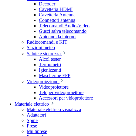
Decoder
Cavetteria HDMI
Cavetteria Antenna
Connettori antenna
Telecomandi Audio-Video
Gusci salva telecomando
Antenne da interno
Radiocomandi e KIT
Stazioni meteo
Salute e sicurezza
Alcol tester
Termometri
Igienizzanti
Mascherine FFP
Videoproiezione
Videoproiettore
Teli per videoproiettore
Accessori per vidoproiettore
Materiale elettrico
Materiale elettrico visualizza
Adattatori
Spine
Prese
Multiprese