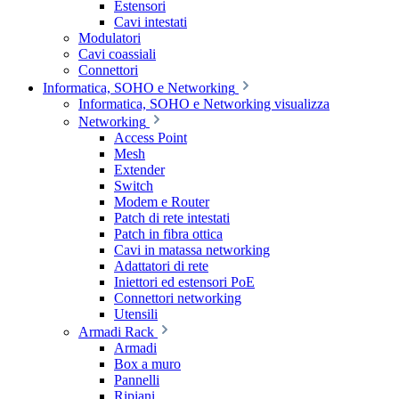
Estensori
Cavi intestati
Modulatori
Cavi coassiali
Connettori
Informatica, SOHO e Networking
Informatica, SOHO e Networking visualizza
Networking
Access Point
Mesh
Extender
Switch
Modem e Router
Patch di rete intestati
Patch in fibra ottica
Cavi in matassa networking
Adattatori di rete
Iniettori ed estensori PoE
Connettori networking
Utensili
Armadi Rack
Armadi
Box a muro
Pannelli
Ripiani