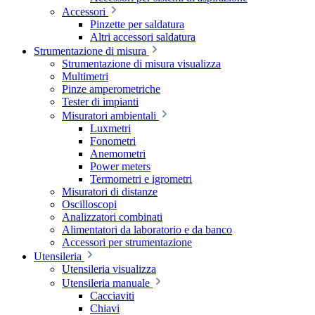
Accessori
Pinzette per saldatura
Altri accessori saldatura
Strumentazione di misura
Strumentazione di misura visualizza
Multimetri
Pinze amperometriche
Tester di impianti
Misuratori ambientali
Luxmetri
Fonometri
Anemometri
Power meters
Termometri e igrometri
Misuratori di distanze
Oscilloscopi
Analizzatori combinati
Alimentatori da laboratorio e da banco
Accessori per strumentazione
Utensileria
Utensileria visualizza
Utensileria manuale
Cacciaviti
Chiavi