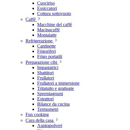
Cuociriso
Essiccatori
Cottura sottovuoto
Caffè
Macchine del caffè
Macinacaffè
Montalatte
Refrigerazione
Cantinette
Frigoriferi
Frigo portatili
Preparazione cibi
Impastatrici
Sbattitori
Frullatori
Frullatori a immersione
Tritatutto e grattugie
Spremiagrumi
Estrattori
Bilance da cucina
Termometri
Fun cooking
Cura della casa
Aspirapolveri