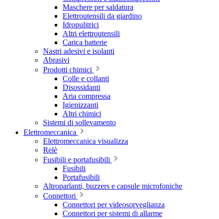
Maschere per saldatura
Elettroutensili da giardino
Idropulitrici
Altri elettroutensili
Carica batterie
Nastri adesivi e isolanti
Abrasivi
Prodotti chimici
Colle e collanti
Disossidanti
Aria compressa
Igienizzanti
Altri chimici
Sistemi di sollevamento
Elettromeccanica
Elettromeccanica visualizza
Relè
Fusibili e portafusibili
Fusibili
Portafusibili
Altroparlanti, buzzers e capsule microfoniche
Connettori
Connettori per videosorveglianza
Connettori per sistemi di allarme