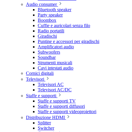
Audio consumer
Bluetooth speaker
Party speaker
Boombox
Cuffie e auricolari senza filo
Radio portatili
Giradischi
Puntine e accessori per giradischi
Amplificatori audio
Subwoofers
Soundbar
Strumenti musicali
Cavi intestati audio
Cornici digitali
Televisori
Televisori AC
Televisori AC/DC
Staffe e supporti
Staffe e supporti TV
Staffe e supporti diffusori
Staffe e supporti videoproiettori
Distribuzione HDMI
Splitter
Switcher