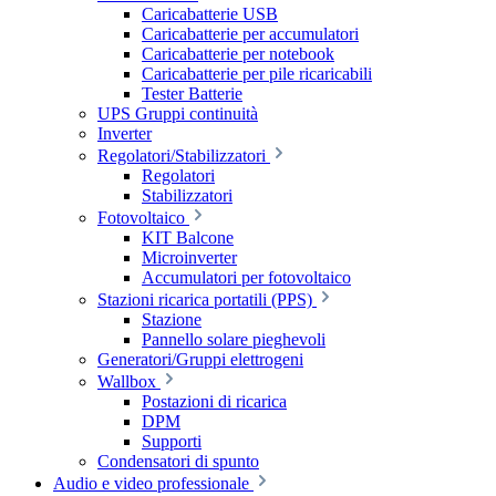
Caricabatterie USB
Caricabatterie per accumulatori
Caricabatterie per notebook
Caricabatterie per pile ricaricabili
Tester Batterie
UPS Gruppi continuità
Inverter
Regolatori/Stabilizzatori
Regolatori
Stabilizzatori
Fotovoltaico
KIT Balcone
Microinverter
Accumulatori per fotovoltaico
Stazioni ricarica portatili (PPS)
Stazione
Pannello solare pieghevoli
Generatori/Gruppi elettrogeni
Wallbox
Postazioni di ricarica
DPM
Supporti
Condensatori di spunto
Audio e video professionale