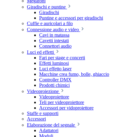
Megafoni
Giradischi e puntine
Giradischi
Puntine e accessori per giradischi
Cuffie e auricolari a filo
Connessione audio e video
Cavi in matassa
Cavetti intestati
Connettori audio
Luci ed effetti
Fari per stage e concerti
Effetti luminosi
Luci effetto laser
Macchine crea fumo, bolle, ghiaccio
Controller DMX
Prodotti chimici
Videoproiezione
Videoproiettore
Teli per videoproiettore
Accessori per vidoproiettore
Staffe e supporti
Accessori
Elaborazione del segnale
Adattatori
Moduli