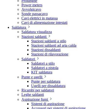
Prolunghe
Power meters
Avvolgicavo
Sonde passacavo
Cavi elettrici in matassa
Cavi di alimentazione intestati
Saldatura
Saldatura visualizza
Stazioni saldanti
Stazioni saldanti a stilo
Stazioni saldanti ad aria calda
Stazioni dissaldanti
Stazioni di rilavorazione
Saldatori
Saldatori a stilo
Saldatori a pistola
KIT saldatura
Punte e ugelli
Punte per saldatura
Ugelli per dissaldatura
Ricambi per saldatori
Leghe saldanti
Aspirazione fumi
Sistemi di aspirazione
Accessori per sistemi di aspirazione