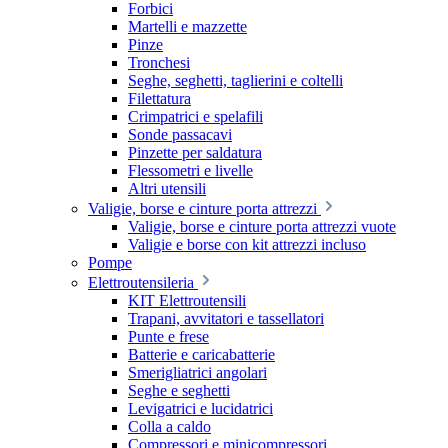
Forbici
Martelli e mazzette
Pinze
Tronchesi
Seghe, seghetti, taglierini e coltelli
Filettatura
Crimpatrici e spelafili
Sonde passacavi
Pinzette per saldatura
Flessometri e livelle
Altri utensili
Valigie, borse e cinture porta attrezzi
Valigie, borse e cinture porta attrezzi vuote
Valigie e borse con kit attrezzi incluso
Pompe
Elettroutensileria
KIT Elettroutensili
Trapani, avvitatori e tassellatori
Punte e frese
Batterie e caricabatterie
Smerigliatrici angolari
Seghe e seghetti
Levigatrici e lucidatrici
Colla a caldo
Compressori e minicompressori