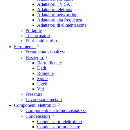
Adattatori TV-SAT
Adattatori telefonia
Adattatori networking
Adattatori alta frequenza
Adattatori di alimentazione
Portapile
Trasformatori
Filtri antidisturbo
Ferramenta
Ferramenta visualizza
Fissaggio
Barre filettate
Dadi
Rondelle
Spine
Ugelli
Viti
Fresatura
Lavorazione metalli
Componenti elettronici
Componenti elettronici visualizza
Condensatori
Condensatori elettrolitici
Condensatori poliestere