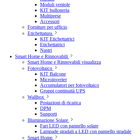
Moduli ventole
KIT bulloneria
Multiprese
Accessori
Forniture per ufficio
Etichettatura
KIT Etichettatrici
Etichettatrici
Nastri
Smart Home e Rinnovabili
Smart Home e Rinnovabili visualizza
Fotovoltaico
KIT Balcone
Microinverter
Accumulatori per fotovoltaico
Gruppi continuità UPS
Wallbox
Postazioni di ricarica
DPM
Supporti
Illuminazione Solare
Fari LED con pannello solare
Lampade stradali a LED con pannello stradale
Smart Home