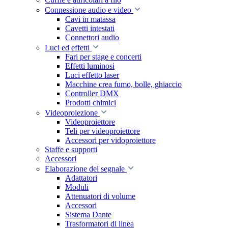
Connessione audio e video
Cavi in matassa
Cavetti intestati
Connettori audio
Luci ed effetti
Fari per stage e concerti
Effetti luminosi
Luci effetto laser
Macchine crea fumo, bolle, ghiaccio
Controller DMX
Prodotti chimici
Videoproiezione
Videoproiettore
Teli per videoproiettore
Accessori per vidoproiettore
Staffe e supporti
Accessori
Elaborazione del segnale
Adattatori
Moduli
Attenuatori di volume
Accessori
Sistema Dante
Trasformatori di linea