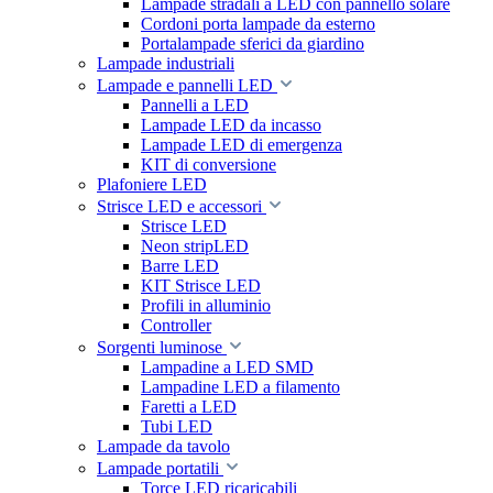
Lampade stradali a LED con pannello solare
Cordoni porta lampade da esterno
Portalampade sferici da giardino
Lampade industriali
Lampade e pannelli LED
Pannelli a LED
Lampade LED da incasso
Lampade LED di emergenza
KIT di conversione
Plafoniere LED
Strisce LED e accessori
Strisce LED
Neon stripLED
Barre LED
KIT Strisce LED
Profili in alluminio
Controller
Sorgenti luminose
Lampadine a LED SMD
Lampadine LED a filamento
Faretti a LED
Tubi LED
Lampade da tavolo
Lampade portatili
Torce LED ricaricabili