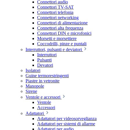
Connettori audio
Connettori TV-SAT
Connettori telefonia
Connettori networking
Connettori di alimentazione
Connettori alta frequenza
Connettori DIN e microfonici
Morsetti e morsettiere
Coccodrilli, pinze e puntali
Interruttori, pulsanti e deviatori
Interruttori
Pulsanti
Devatori
Isolatori
Guine termorestringenti
Piastre in vetronite
Manopole
Sirene
Ventole e accessori
Ventole
Accessori
Adattatori
Adattatori per videosorveglianza
Adattatori per sistemi di allarme
Adattatori per audio