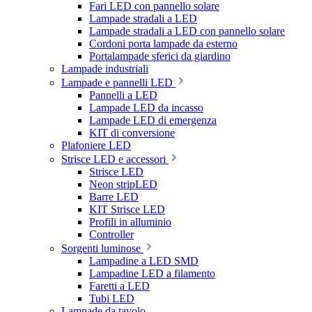
Fari LED con pannello solare
Lampade stradali a LED
Lampade stradali a LED con pannello solare
Cordoni porta lampade da esterno
Portalampade sferici da giardino
Lampade industriali
Lampade e pannelli LED
Pannelli a LED
Lampade LED da incasso
Lampade LED di emergenza
KIT di conversione
Plafoniere LED
Strisce LED e accessori
Strisce LED
Neon stripLED
Barre LED
KIT Strisce LED
Profili in alluminio
Controller
Sorgenti luminose
Lampadine a LED SMD
Lampadine LED a filamento
Faretti a LED
Tubi LED
Lampade da tavolo