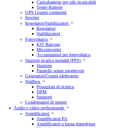
Caricabatterie per pile ricaricabili
Tester Batterie
UPS Gruppi continuità
Inverter
Regolatori/Stabilizzatori
Regolatori
Stabilizzatori
Fotovoltaico
KIT Balcone
Microinverter
Accumulatori per fotovoltaico
Stazioni ricarica portatili (PPS)
Stazione
Pannello solare pieghevoli
Generatori/Gruppi elettrogeni
Wallbox
Postazioni di ricarica
DPM
Supporti
Condensatori di spunto
Audio e video professionale
Amplificatori
Amplificatori PA
Amplificatori a bassa impedenza