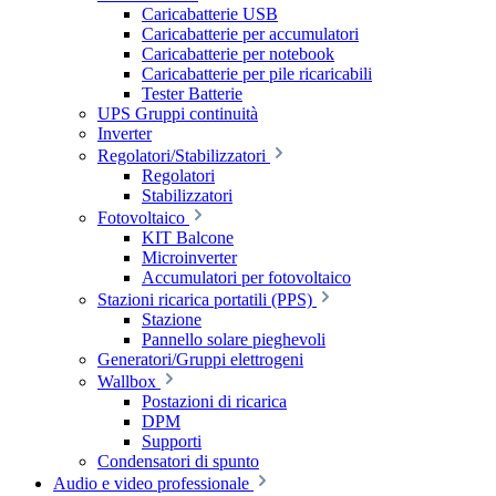
Caricabatterie USB
Caricabatterie per accumulatori
Caricabatterie per notebook
Caricabatterie per pile ricaricabili
Tester Batterie
UPS Gruppi continuità
Inverter
Regolatori/Stabilizzatori
Regolatori
Stabilizzatori
Fotovoltaico
KIT Balcone
Microinverter
Accumulatori per fotovoltaico
Stazioni ricarica portatili (PPS)
Stazione
Pannello solare pieghevoli
Generatori/Gruppi elettrogeni
Wallbox
Postazioni di ricarica
DPM
Supporti
Condensatori di spunto
Audio e video professionale