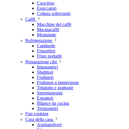
Cuociriso
Essiccatori
Cottura sottovuoto
Caffè
Macchine del caffè
Macinacaffè
Montalatte
Refrigerazione
Cantinette
Frigoriferi
Frigo portatili
Preparazione cibi
Impastatrici
Sbattitori
Frullatori
Frullatori a immersione
Tritatutto e grattugie
Spremiagrumi
Estrattori
Bilance da cucina
Termometri
Fun cooking
Cura della casa
Aspirapolveri