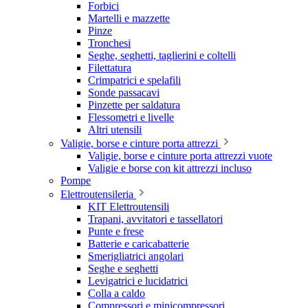
Forbici
Martelli e mazzette
Pinze
Tronchesi
Seghe, seghetti, taglierini e coltelli
Filettatura
Crimpatrici e spelafili
Sonde passacavi
Pinzette per saldatura
Flessometri e livelle
Altri utensili
Valigie, borse e cinture porta attrezzi
Valigie, borse e cinture porta attrezzi vuote
Valigie e borse con kit attrezzi incluso
Pompe
Elettroutensileria
KIT Elettroutensili
Trapani, avvitatori e tassellatori
Punte e frese
Batterie e caricabatterie
Smerigliatrici angolari
Seghe e seghetti
Levigatrici e lucidatrici
Colla a caldo
Compressori e minicompressori