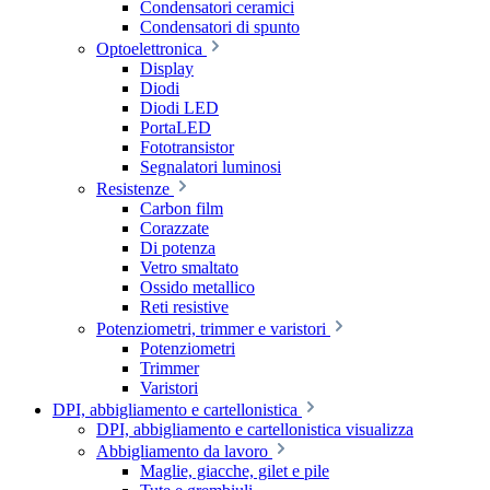
Condensatori ceramici
Condensatori di spunto
Optoelettronica
Display
Diodi
Diodi LED
PortaLED
Fototransistor
Segnalatori luminosi
Resistenze
Carbon film
Corazzate
Di potenza
Vetro smaltato
Ossido metallico
Reti resistive
Potenziometri, trimmer e varistori
Potenziometri
Trimmer
Varistori
DPI, abbigliamento e cartellonistica
DPI, abbigliamento e cartellonistica visualizza
Abbigliamento da lavoro
Maglie, giacche, gilet e pile