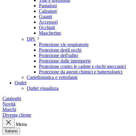
Tute e grembiuli
Pantaloni
Calzature
Guanti
Accessori
Occhiali
Mascherine
DPI
Protezione vie respiratorie
Protezione degli occhi
Protezione dell'udito
Protezione dalle intemperie
Protezione contro le cadute e rischi meccanici
Protezione da agenti chimici e batteriologici
Cartellonistica e vetrofanie
Outlet
Outlet visualizza
Cataloghi
Novità
Marchi
Diventa cliente
Menu
Italiano