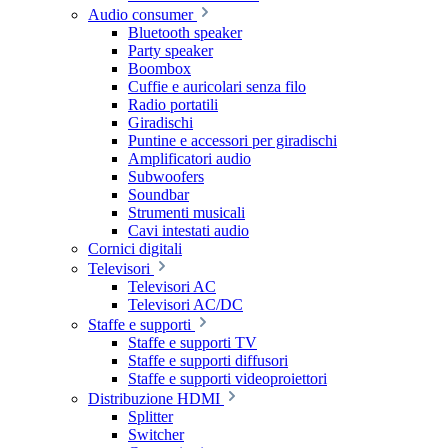
Audio consumer
Bluetooth speaker
Party speaker
Boombox
Cuffie e auricolari senza filo
Radio portatili
Giradischi
Puntine e accessori per giradischi
Amplificatori audio
Subwoofers
Soundbar
Strumenti musicali
Cavi intestati audio
Cornici digitali
Televisori
Televisori AC
Televisori AC/DC
Staffe e supporti
Staffe e supporti TV
Staffe e supporti diffusori
Staffe e supporti videoproiettori
Distribuzione HDMI
Splitter
Switcher