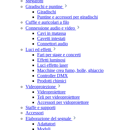
Megafoni
Giradischi e puntine
Giradischi
Puntine e accessori per giradischi
Cuffie e auricolari a filo
Connessione audio e video
Cavi in matassa
Cavetti intestati
Connettori audio
Luci ed effetti
Fari per stage e concerti
Effetti luminosi
Luci effetto laser
Macchine crea fumo, bolle, ghiaccio
Controller DMX
Prodotti chimici
Videoproiezione
Videoproiettore
Teli per videoproiettore
Accessori per vidoproiettore
Staffe e supporti
Accessori
Elaborazione del segnale
Adattatori
Moduli