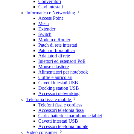
Convertitori
Cavi intestati
Informatica e Networking
Access Point
Mesh
Extender
Switch
Modem e Router
Patch di rete intestati
Patch in fibra ottica
Adattatori di rete
Iniettori ed estensori PoE
Mouse e tastiere
Alimentatori per notebook
Cuffie e auricolari
Cavetti intestati USB
Docking station USB
Accessori networking
Telefonia fissa e mobile
Telefoni fissi e cordless
Accessori telefonia fissa
Caricabatterie smartphone e tablet
Cavetti intestati USB
Accessori telefonia mobile
Video consumer