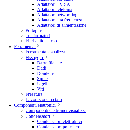
Adattatori TV-SAT
Adattatori telefonia
Adattatori networking
Adattatori alta frequenza
Adattatori di alimentazione
Portapile
Trasformatori
Filtri antidisturbo
Ferramenta
Ferramenta visualizza
Fissaggio
Barre filettate
Dadi
Rondelle
Spine
Ugelli
Viti
Fresatura
Lavorazione metalli
Componenti elettronici
Componenti elettronici visualizza
Condensatori
Condensatori elettrolitici
Condensatori poliestere