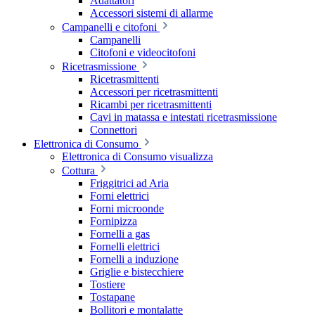
Adattatori
Accessori sistemi di allarme
Campanelli e citofoni
Campanelli
Citofoni e videocitofoni
Ricetrasmissione
Ricetrasmittenti
Accessori per ricetrasmittenti
Ricambi per ricetrasmittenti
Cavi in matassa e intestati ricetrasmissione
Connettori
Elettronica di Consumo
Elettronica di Consumo visualizza
Cottura
Friggitrici ad Aria
Forni elettrici
Forni microonde
Fornipizza
Fornelli a gas
Fornelli elettrici
Fornelli a induzione
Griglie e bistecchiere
Tostiere
Tostapane
Bollitori e montalatte