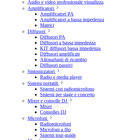
Audio e video professionale visualizza
Amplificatori
Amplificatori PA
Amplificatori a bassa impedenza
Matrici
Diffusori
Diffusori PA
Diffusori a bassa impedenza
KIT diffusori bassa impedenza
Diffusori amplificati
Altoparlanti di ricambio
Diffusori passivi
Sintonizzatori
Radio e media player
Sistemi portatili
Sistemi con radiomicrofono
Sistemi per stage e concerto
Mixer e consolle DJ
Mixer
Consolles DJ
Microfoni
Radiomicrofoni
Microfoni a filo
Sistemi tour-guide