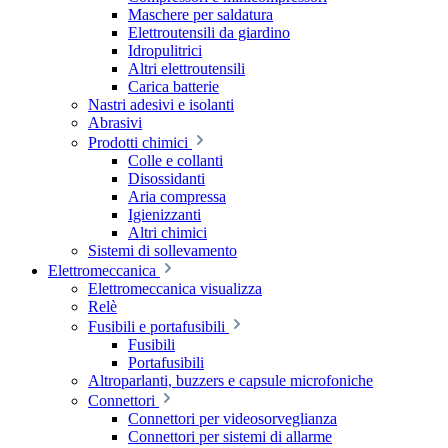
Maschere per saldatura
Elettroutensili da giardino
Idropulitrici
Altri elettroutensili
Carica batterie
Nastri adesivi e isolanti
Abrasivi
Prodotti chimici
Colle e collanti
Disossidanti
Aria compressa
Igienizzanti
Altri chimici
Sistemi di sollevamento
Elettromeccanica
Elettromeccanica visualizza
Relè
Fusibili e portafusibili
Fusibili
Portafusibili
Altroparlanti, buzzers e capsule microfoniche
Connettori
Connettori per videosorveglianza
Connettori per sistemi di allarme