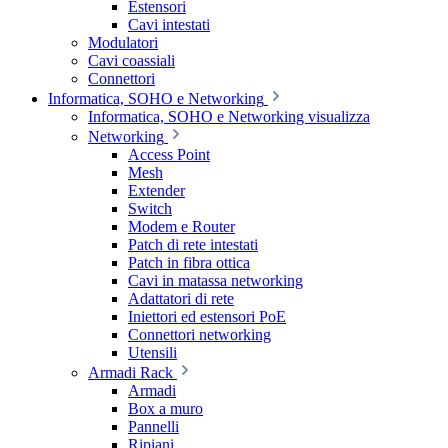
Estensori
Cavi intestati
Modulatori
Cavi coassiali
Connettori
Informatica, SOHO e Networking
Informatica, SOHO e Networking visualizza
Networking
Access Point
Mesh
Extender
Switch
Modem e Router
Patch di rete intestati
Patch in fibra ottica
Cavi in matassa networking
Adattatori di rete
Iniettori ed estensori PoE
Connettori networking
Utensili
Armadi Rack
Armadi
Box a muro
Pannelli
Ripiani