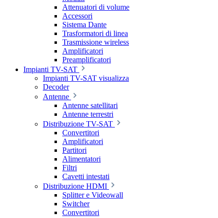
Attenuatori di volume
Accessori
Sistema Dante
Trasformatori di linea
Trasmissione wireless
Amplificatori
Preamplificatori
Impianti TV-SAT
Impianti TV-SAT visualizza
Decoder
Antenne
Antenne satellitari
Antenne terrestri
Distribuzione TV-SAT
Convertitori
Amplificatori
Partitori
Alimentatori
Filtri
Cavetti intestati
Distribuzione HDMI
Splitter e Videowall
Switcher
Convertitori