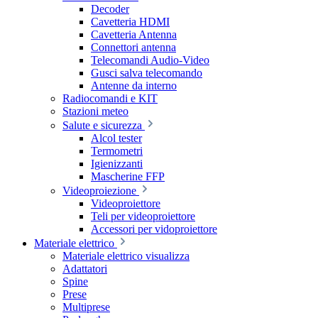
Decoder
Cavetteria HDMI
Cavetteria Antenna
Connettori antenna
Telecomandi Audio-Video
Gusci salva telecomando
Antenne da interno
Radiocomandi e KIT
Stazioni meteo
Salute e sicurezza
Alcol tester
Termometri
Igienizzanti
Mascherine FFP
Videoproiezione
Videoproiettore
Teli per videoproiettore
Accessori per vidoproiettore
Materiale elettrico
Materiale elettrico visualizza
Adattatori
Spine
Prese
Multiprese