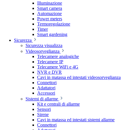
Illuminazione
Smart camera
Automazione
Power meters
Termoregolazione
Timer
Smart gardening
Sicurezza
Sicurezza visualizza
Videosorveglianza
Telecamere analogiche
Telecamere IP
Telecamere WiFi e 4G
NVR e DVR
Cavi in matassa ed intestati videosorveglianza
Connettori
Adattatori
Accessori
Sistemi di allarme
Kit e centrali di allarme
Sensori
Sirene
Cavi in matassa ed intestati sistemi allarme
Connettori