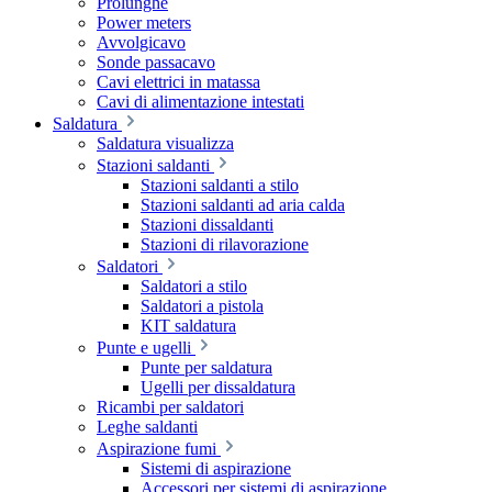
Prolunghe
Power meters
Avvolgicavo
Sonde passacavo
Cavi elettrici in matassa
Cavi di alimentazione intestati
Saldatura
Saldatura visualizza
Stazioni saldanti
Stazioni saldanti a stilo
Stazioni saldanti ad aria calda
Stazioni dissaldanti
Stazioni di rilavorazione
Saldatori
Saldatori a stilo
Saldatori a pistola
KIT saldatura
Punte e ugelli
Punte per saldatura
Ugelli per dissaldatura
Ricambi per saldatori
Leghe saldanti
Aspirazione fumi
Sistemi di aspirazione
Accessori per sistemi di aspirazione