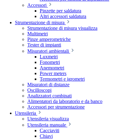
Accessori
Pinzette per saldatura
Altri accessori saldatura
Strumentazione di misura
Strumentazione di misura visualizza
Multimetri
Pinze amperometriche
Tester di impianti
Misuratori ambientali
Luxmetri
Fonometri
Anemometri
Power meters
Termometri e igrometri
Misuratori di distanze
Oscilloscopi
Analizzatori combinati
Alimentatori da laboratorio e da banco
Accessori per strumentazione
Utensileria
Utensileria visualizza
Utensileria manuale
Cacciaviti
Chiavi