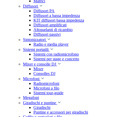
Matrici
Diffusori
Diffusori PA
Diffusori a bassa impedenza
KIT diffusori bassa impedenza
Diffusori amplificati
Altoparlanti di ricambio
Diffusori passivi
Sintonizzatori
Radio e media player
Sistemi portatili
Sistemi con radiomicrofono
Sistemi per stage e concerto
Mixer e consolle DJ
Mixer
Consolles DJ
Microfoni
Radiomicrofoni
Microfoni a filo
Sistemi tour-guide
Megafoni
Giradischi e puntine
Giradischi
Puntine e accessori per giradischi
Cuffie e auricolari a filo