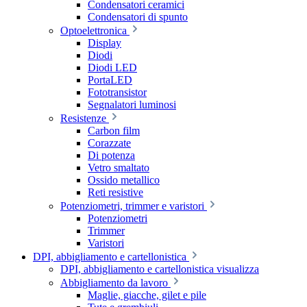
Condensatori ceramici
Condensatori di spunto
Optoelettronica
Display
Diodi
Diodi LED
PortaLED
Fototransistor
Segnalatori luminosi
Resistenze
Carbon film
Corazzate
Di potenza
Vetro smaltato
Ossido metallico
Reti resistive
Potenziometri, trimmer e varistori
Potenziometri
Trimmer
Varistori
DPI, abbigliamento e cartellonistica
DPI, abbigliamento e cartellonistica visualizza
Abbigliamento da lavoro
Maglie, giacche, gilet e pile