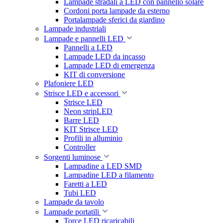
Lampade stradali a LED con pannello solare
Cordoni porta lampade da esterno
Portalampade sferici da giardino
Lampade industriali
Lampade e pannelli LED
Pannelli a LED
Lampade LED da incasso
Lampade LED di emergenza
KIT di conversione
Plafoniere LED
Strisce LED e accessori
Strisce LED
Neon stripLED
Barre LED
KIT Strisce LED
Profili in alluminio
Controller
Sorgenti luminose
Lampadine a LED SMD
Lampadine LED a filamento
Faretti a LED
Tubi LED
Lampade da tavolo
Lampade portatili
Torce LED ricaricabili