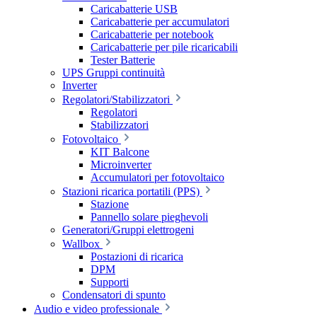
Caricabatterie USB
Caricabatterie per accumulatori
Caricabatterie per notebook
Caricabatterie per pile ricaricabili
Tester Batterie
UPS Gruppi continuità
Inverter
Regolatori/Stabilizzatori
Regolatori
Stabilizzatori
Fotovoltaico
KIT Balcone
Microinverter
Accumulatori per fotovoltaico
Stazioni ricarica portatili (PPS)
Stazione
Pannello solare pieghevoli
Generatori/Gruppi elettrogeni
Wallbox
Postazioni di ricarica
DPM
Supporti
Condensatori di spunto
Audio e video professionale