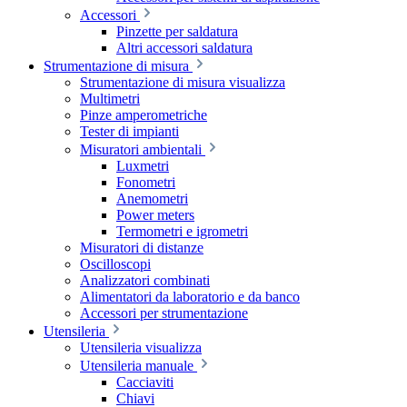
Accessori
Pinzette per saldatura
Altri accessori saldatura
Strumentazione di misura
Strumentazione di misura visualizza
Multimetri
Pinze amperometriche
Tester di impianti
Misuratori ambientali
Luxmetri
Fonometri
Anemometri
Power meters
Termometri e igrometri
Misuratori di distanze
Oscilloscopi
Analizzatori combinati
Alimentatori da laboratorio e da banco
Accessori per strumentazione
Utensileria
Utensileria visualizza
Utensileria manuale
Cacciaviti
Chiavi