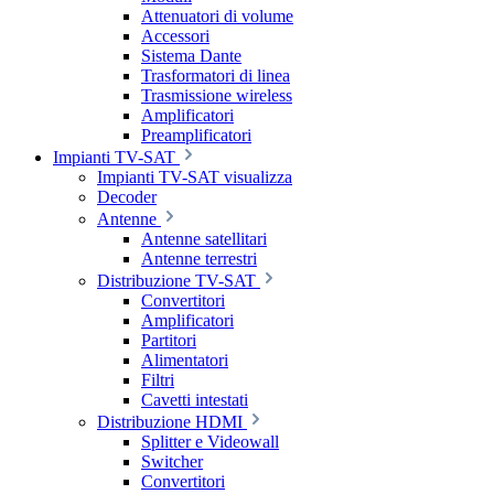
Attenuatori di volume
Accessori
Sistema Dante
Trasformatori di linea
Trasmissione wireless
Amplificatori
Preamplificatori
Impianti TV-SAT
Impianti TV-SAT visualizza
Decoder
Antenne
Antenne satellitari
Antenne terrestri
Distribuzione TV-SAT
Convertitori
Amplificatori
Partitori
Alimentatori
Filtri
Cavetti intestati
Distribuzione HDMI
Splitter e Videowall
Switcher
Convertitori