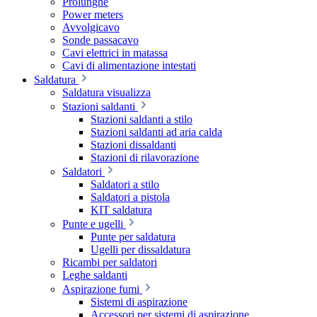
Prolunghe
Power meters
Avvolgicavo
Sonde passacavo
Cavi elettrici in matassa
Cavi di alimentazione intestati
Saldatura
Saldatura visualizza
Stazioni saldanti
Stazioni saldanti a stilo
Stazioni saldanti ad aria calda
Stazioni dissaldanti
Stazioni di rilavorazione
Saldatori
Saldatori a stilo
Saldatori a pistola
KIT saldatura
Punte e ugelli
Punte per saldatura
Ugelli per dissaldatura
Ricambi per saldatori
Leghe saldanti
Aspirazione fumi
Sistemi di aspirazione
Accessori per sistemi di aspirazione