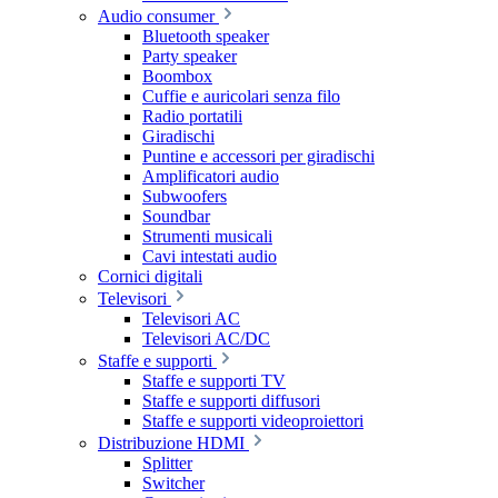
Audio consumer
Bluetooth speaker
Party speaker
Boombox
Cuffie e auricolari senza filo
Radio portatili
Giradischi
Puntine e accessori per giradischi
Amplificatori audio
Subwoofers
Soundbar
Strumenti musicali
Cavi intestati audio
Cornici digitali
Televisori
Televisori AC
Televisori AC/DC
Staffe e supporti
Staffe e supporti TV
Staffe e supporti diffusori
Staffe e supporti videoproiettori
Distribuzione HDMI
Splitter
Switcher