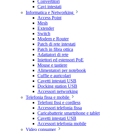
Convertitori
Cavi intestati
Informatica e Networking
Access Point
Mesh
Extender
Switch
Modem e Router
Patch di rete intestati
Patch in fibra ottica
Adattatori di rete
Iniettori ed estensori PoE
Mouse e tastiere
Alimentatori per notebook
Cuffie e auricolari
Cavetti intestati USB
Docking station USB
Accessori networking
Telefonia fissa e mobile
Telefoni fissi e cordless
Accessori telefonia fissa
Caricabatterie smartphone e tablet
Cavetti intestati USB
Accessori telefonia mobile
Video consumer