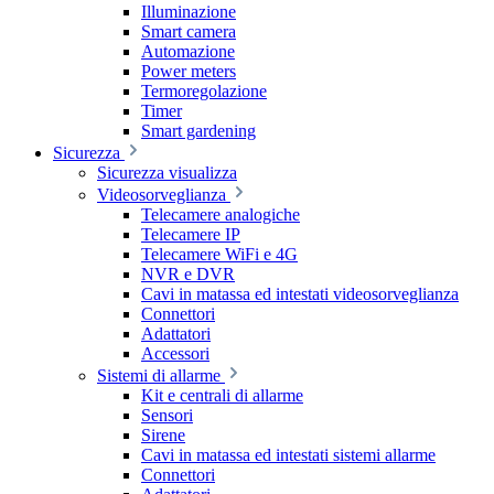
Illuminazione
Smart camera
Automazione
Power meters
Termoregolazione
Timer
Smart gardening
Sicurezza
Sicurezza visualizza
Videosorveglianza
Telecamere analogiche
Telecamere IP
Telecamere WiFi e 4G
NVR e DVR
Cavi in matassa ed intestati videosorveglianza
Connettori
Adattatori
Accessori
Sistemi di allarme
Kit e centrali di allarme
Sensori
Sirene
Cavi in matassa ed intestati sistemi allarme
Connettori