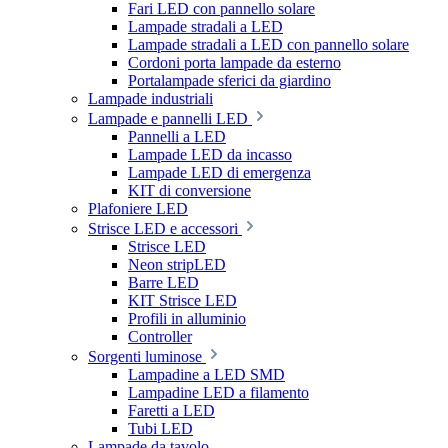
Fari LED con pannello solare
Lampade stradali a LED
Lampade stradali a LED con pannello solare
Cordoni porta lampade da esterno
Portalampade sferici da giardino
Lampade industriali
Lampade e pannelli LED
Pannelli a LED
Lampade LED da incasso
Lampade LED di emergenza
KIT di conversione
Plafoniere LED
Strisce LED e accessori
Strisce LED
Neon stripLED
Barre LED
KIT Strisce LED
Profili in alluminio
Controller
Sorgenti luminose
Lampadine a LED SMD
Lampadine LED a filamento
Faretti a LED
Tubi LED
Lampade da tavolo