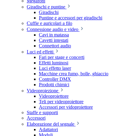
Megafoni
Giradischi e puntine
Giradischi
Puntine e accessori per giradischi
Cuffie e auricolari a filo
Connessione audio e video
Cavi in matassa
Cavetti intestati
Connettori audio
Luci ed effetti
Fari per stage e concerti
Effetti luminosi
Luci effetto laser
Macchine crea fumo, bolle, ghiaccio
Controller DMX
Prodotti chimici
Videoproiezione
Videoproiettore
Teli per videoproiettore
Accessori per vidoproiettore
Staffe e supporti
Accessori
Elaborazione del segnale
Adattatori
Moduli