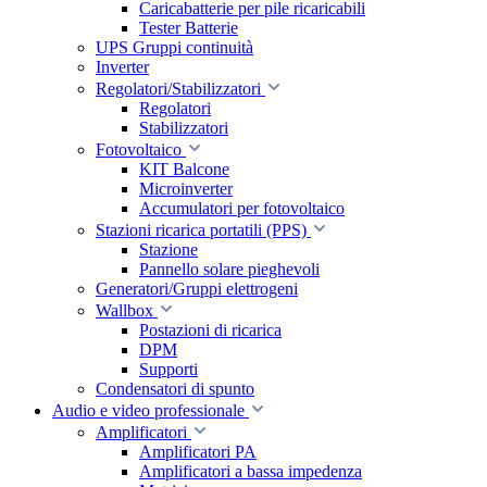
Caricabatterie per pile ricaricabili
Tester Batterie
UPS Gruppi continuità
Inverter
Regolatori/Stabilizzatori
Regolatori
Stabilizzatori
Fotovoltaico
KIT Balcone
Microinverter
Accumulatori per fotovoltaico
Stazioni ricarica portatili (PPS)
Stazione
Pannello solare pieghevoli
Generatori/Gruppi elettrogeni
Wallbox
Postazioni di ricarica
DPM
Supporti
Condensatori di spunto
Audio e video professionale
Amplificatori
Amplificatori PA
Amplificatori a bassa impedenza