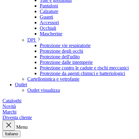
Tute e grembiuli
Pantaloni
Calzature
Guanti
Accessori
Occhiali
Mascherine
DPI
Protezione vie respiratorie
Protezione degli occhi
Protezione dell'udito
Protezione dalle intemperie
Protezione contro le cadute e rischi meccanici
Protezione da agenti chimici e batteriologici
Cartellonistica e vetrofanie
Outlet
Outlet visualizza
Cataloghi
Novità
Marchi
Diventa cliente
Menu
Italiano