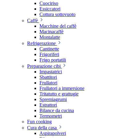
Cuociriso
Essiccatori
Cottura sottovuoto
Caffè
Macchine del caffè
Macinacaffè
Montalatte
Refrigerazione
Cantinette
Frigoriferi
Frigo portatili
Preparazione cibi
Impastatrici
Sbattitori
Frullatori
Frullatori a immersione
Tritatutto e grattugie
Spremiagrumi
Estrattori
Bilance da cucina
Termometri
Fun cooking
Cura della casa
Aspirapolveri