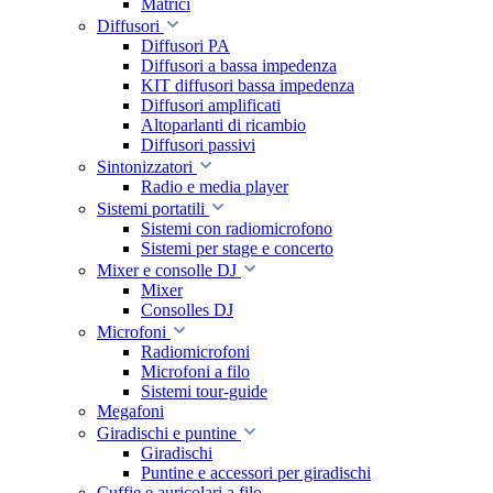
Matrici
Diffusori
Diffusori PA
Diffusori a bassa impedenza
KIT diffusori bassa impedenza
Diffusori amplificati
Altoparlanti di ricambio
Diffusori passivi
Sintonizzatori
Radio e media player
Sistemi portatili
Sistemi con radiomicrofono
Sistemi per stage e concerto
Mixer e consolle DJ
Mixer
Consolles DJ
Microfoni
Radiomicrofoni
Microfoni a filo
Sistemi tour-guide
Megafoni
Giradischi e puntine
Giradischi
Puntine e accessori per giradischi
Cuffie e auricolari a filo