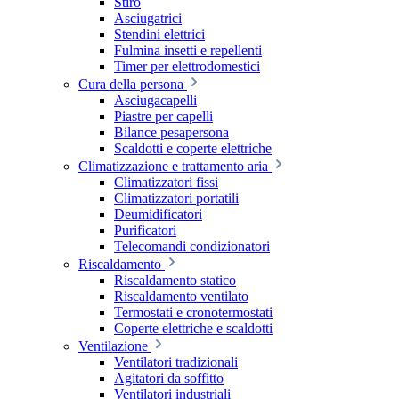
Stiro
Asciugatrici
Stendini elettrici
Fulmina insetti e repellenti
Timer per elettrodomestici
Cura della persona
Asciugacapelli
Piastre per capelli
Bilance pesapersona
Scaldotti e coperte elettriche
Climatizzazione e trattamento aria
Climatizzatori fissi
Climatizzatori portatili
Deumidificatori
Purificatori
Telecomandi condizionatori
Riscaldamento
Riscaldamento statico
Riscaldamento ventilato
Termostati e cronotermostati
Coperte elettriche e scaldotti
Ventilazione
Ventilatori tradizionali
Agitatori da soffitto
Ventilatori industriali