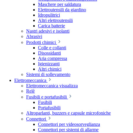
Maschere per saldatura
Elettroutensili da giardino
Idropulitrici
Altri elettroutensili
Carica batterie
Nastri adesivi e isolanti
Abrasivi
Prodotti chimici
Colle e collanti
Disossidanti
Aria compressa
Igienizzanti
Altri chimici
Sistemi di sollevamento
Elettromeccanica
Elettromeccanica visualizza
Relè
Fusibili e portafusibili
Fusibili
Portafusibili
Altroparlanti, buzzers e capsule microfoniche
Connettori
Connettori per videosorveglianza
Connettori per sistemi di allarme