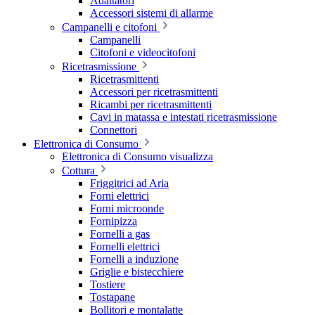
Adattatori
Accessori sistemi di allarme
Campanelli e citofoni
Campanelli
Citofoni e videocitofoni
Ricetrasmissione
Ricetrasmittenti
Accessori per ricetrasmittenti
Ricambi per ricetrasmittenti
Cavi in matassa e intestati ricetrasmissione
Connettori
Elettronica di Consumo
Elettronica di Consumo visualizza
Cottura
Friggitrici ad Aria
Forni elettrici
Forni microonde
Fornipizza
Fornelli a gas
Fornelli elettrici
Fornelli a induzione
Griglie e bistecchiere
Tostiere
Tostapane
Bollitori e montalatte