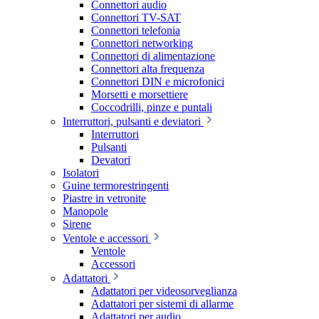
Connettori audio
Connettori TV-SAT
Connettori telefonia
Connettori networking
Connettori di alimentazione
Connettori alta frequenza
Connettori DIN e microfonici
Morsetti e morsettiere
Coccodrilli, pinze e puntali
Interruttori, pulsanti e deviatori
Interruttori
Pulsanti
Devatori
Isolatori
Guine termorestringenti
Piastre in vetronite
Manopole
Sirene
Ventole e accessori
Ventole
Accessori
Adattatori
Adattatori per videosorveglianza
Adattatori per sistemi di allarme
Adattatori per audio