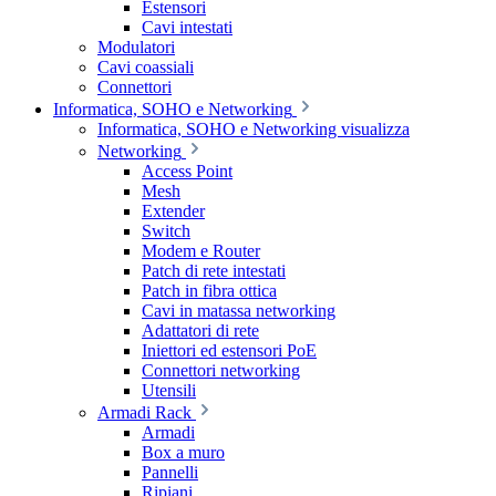
Estensori
Cavi intestati
Modulatori
Cavi coassiali
Connettori
Informatica, SOHO e Networking
Informatica, SOHO e Networking visualizza
Networking
Access Point
Mesh
Extender
Switch
Modem e Router
Patch di rete intestati
Patch in fibra ottica
Cavi in matassa networking
Adattatori di rete
Iniettori ed estensori PoE
Connettori networking
Utensili
Armadi Rack
Armadi
Box a muro
Pannelli
Ripiani