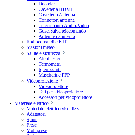
Decoder
Cavetteria HDMI
Cavetteria Antenna
Connettori antenna
Telecomandi Audio-Video
Gusci salva telecomando
Antenne da interno
Radiocomandi e KIT
Stazioni meteo
Salute e sicurezza
Alcol tester
Termometri
Igienizzanti
Mascherine FFP
Videoproiezione
Videoproiettore
Teli per videoproiettore
Accessori per vidoproiettore
Materiale elettrico
Materiale elettrico visualizza
Adattatori
Spine
Prese
Multiprese