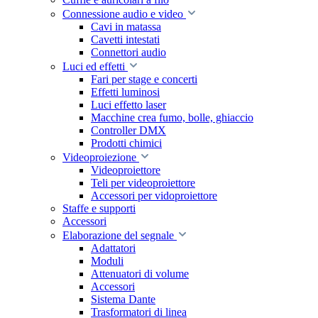
Connessione audio e video
Cavi in matassa
Cavetti intestati
Connettori audio
Luci ed effetti
Fari per stage e concerti
Effetti luminosi
Luci effetto laser
Macchine crea fumo, bolle, ghiaccio
Controller DMX
Prodotti chimici
Videoproiezione
Videoproiettore
Teli per videoproiettore
Accessori per vidoproiettore
Staffe e supporti
Accessori
Elaborazione del segnale
Adattatori
Moduli
Attenuatori di volume
Accessori
Sistema Dante
Trasformatori di linea