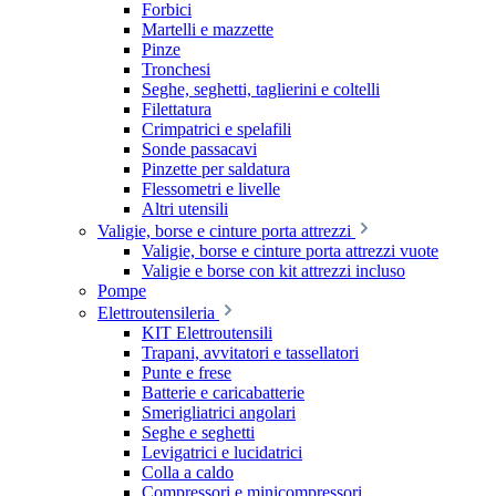
Forbici
Martelli e mazzette
Pinze
Tronchesi
Seghe, seghetti, taglierini e coltelli
Filettatura
Crimpatrici e spelafili
Sonde passacavi
Pinzette per saldatura
Flessometri e livelle
Altri utensili
Valigie, borse e cinture porta attrezzi
Valigie, borse e cinture porta attrezzi vuote
Valigie e borse con kit attrezzi incluso
Pompe
Elettroutensileria
KIT Elettroutensili
Trapani, avvitatori e tassellatori
Punte e frese
Batterie e caricabatterie
Smerigliatrici angolari
Seghe e seghetti
Levigatrici e lucidatrici
Colla a caldo
Compressori e minicompressori