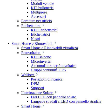
Moduli ventole
KIT bulloneria
Multiprese
Accessori
Forniture per ufficio
Etichettatura
KIT Etichettatrici
Etichettatrici
Nastri
Smart Home e Rinnovabili
Smart Home e Rinnovabili visualizza
Fotovoltaico
KIT Balcone
Microinverter
Accumulatori per fotovoltaico
Gruppi continuità UPS
Wallbox
Postazioni di ricarica
DPM
Supporti
Illuminazione Solare
Fari LED con pannello solare
Lampade stradali a LED con pannello stradale
Smart Home