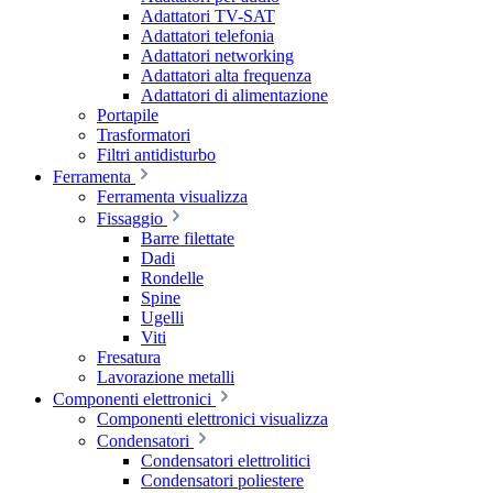
Adattatori TV-SAT
Adattatori telefonia
Adattatori networking
Adattatori alta frequenza
Adattatori di alimentazione
Portapile
Trasformatori
Filtri antidisturbo
Ferramenta
Ferramenta visualizza
Fissaggio
Barre filettate
Dadi
Rondelle
Spine
Ugelli
Viti
Fresatura
Lavorazione metalli
Componenti elettronici
Componenti elettronici visualizza
Condensatori
Condensatori elettrolitici
Condensatori poliestere