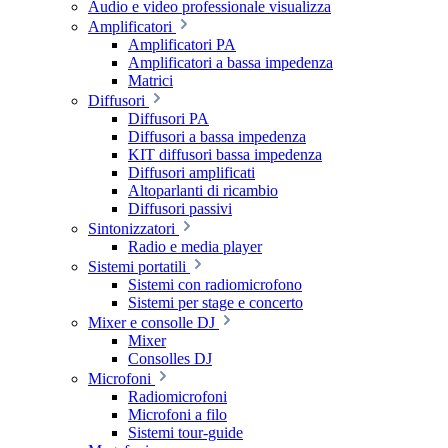
Audio e video professionale visualizza
Amplificatori
Amplificatori PA
Amplificatori a bassa impedenza
Matrici
Diffusori
Diffusori PA
Diffusori a bassa impedenza
KIT diffusori bassa impedenza
Diffusori amplificati
Altoparlanti di ricambio
Diffusori passivi
Sintonizzatori
Radio e media player
Sistemi portatili
Sistemi con radiomicrofono
Sistemi per stage e concerto
Mixer e consolle DJ
Mixer
Consolles DJ
Microfoni
Radiomicrofoni
Microfoni a filo
Sistemi tour-guide