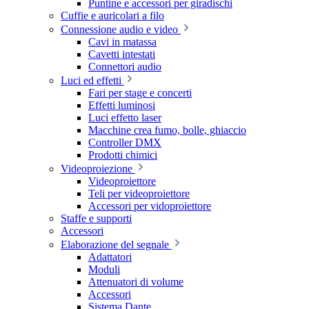
Puntine e accessori per giradischi
Cuffie e auricolari a filo
Connessione audio e video
Cavi in matassa
Cavetti intestati
Connettori audio
Luci ed effetti
Fari per stage e concerti
Effetti luminosi
Luci effetto laser
Macchine crea fumo, bolle, ghiaccio
Controller DMX
Prodotti chimici
Videoproiezione
Videoproiettore
Teli per videoproiettore
Accessori per vidoproiettore
Staffe e supporti
Accessori
Elaborazione del segnale
Adattatori
Moduli
Attenuatori di volume
Accessori
Sistema Dante