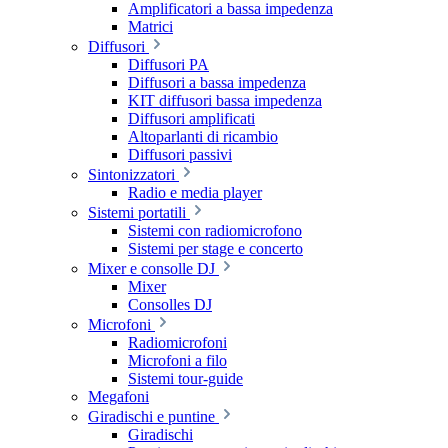
Amplificatori a bassa impedenza
Matrici
Diffusori
Diffusori PA
Diffusori a bassa impedenza
KIT diffusori bassa impedenza
Diffusori amplificati
Altoparlanti di ricambio
Diffusori passivi
Sintonizzatori
Radio e media player
Sistemi portatili
Sistemi con radiomicrofono
Sistemi per stage e concerto
Mixer e consolle DJ
Mixer
Consolles DJ
Microfoni
Radiomicrofoni
Microfoni a filo
Sistemi tour-guide
Megafoni
Giradischi e puntine
Giradischi