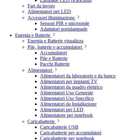
Lampade LED ricaricabili
Fari da lavoro
Alimentatori per LED
Accessori illuminazione
Sensori PIR e microonde
Adattatori portalampade
Energia e Batterie
Energia e Batterie visualizza
Pile, batterie e accumulatori
Accumulatori
Pile e Batterie
Pacchi Batterie
Alimentatori
Alimentatori da laboratorio e da banco
Alimentatori per impianti TV
Alimentatori da quadro elettrico
Alimentatori Uso Generale
Alimentatori Uso Specifico
Alimentatori da Installazione
Alimentatori per LED
Alimentatore per notebook
Caricabatterie
Caricabatterie USB
Caricabatterie per accumulatori
Caricabatterie per notebook