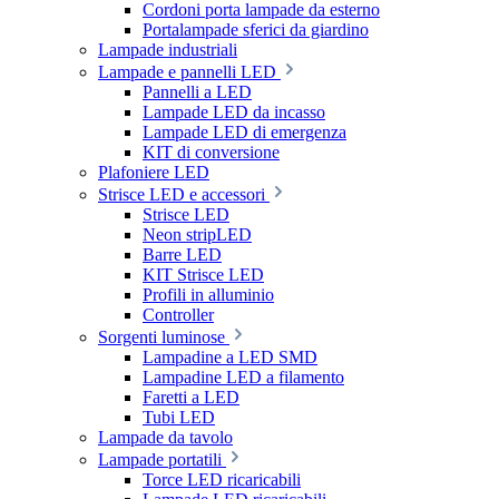
Cordoni porta lampade da esterno
Portalampade sferici da giardino
Lampade industriali
Lampade e pannelli LED
Pannelli a LED
Lampade LED da incasso
Lampade LED di emergenza
KIT di conversione
Plafoniere LED
Strisce LED e accessori
Strisce LED
Neon stripLED
Barre LED
KIT Strisce LED
Profili in alluminio
Controller
Sorgenti luminose
Lampadine a LED SMD
Lampadine LED a filamento
Faretti a LED
Tubi LED
Lampade da tavolo
Lampade portatili
Torce LED ricaricabili