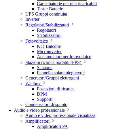
Caricabatterie per pile ricaricabili
Tester Batterie
UPS Gruppi continuità
Inverter
Regolatori/Stabilizzatori
Regolatori
Stabilizzatori
Fotovoltaico
KIT Balcone
Microinverter
Accumulatori per fotovoltaico
Stazioni ricarica portatili (PPS)
Stazione
Pannello solare pieghevoli
Generatori/Gruppi elettrogeni
Wallbox
Postazioni di ricarica
DPM
Supporti
Condensatori di spunto
Audio e video professionale
Audio e video professionale visualizza
Amplificatori
Amplificatori PA