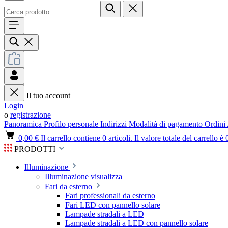
Il tuo account
Login
o
registrazione
Panoramica
Profilo personale
Indirizzi
Modalità di pagamento
Ordini
0,00 €
Il carrello contiene 0 articoli. Il valore totale del carrello è 
PRODOTTI
Illuminazione
Illuminazione visualizza
Fari da esterno
Fari professionali da esterno
Fari LED con pannello solare
Lampade stradali a LED
Lampade stradali a LED con pannello solare