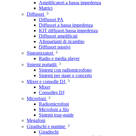
Amplificatori a bassa impedenza
Matrici
Diffusori
Diffusori PA
Diffusori a bassa impedenza
KIT diffusori bassa impedenza
Diffusori amplificati
Altoparlanti di ricambio
Diffusori passivi
Sintonizzatori
Radio e media player
Sistemi portatili
Sistemi con radiomicrofono
Sistemi per stage e concerto
Mixer e consolle DJ
Mixer
Consolles DJ
Microfoni
Radiomicrofoni
Microfoni a filo
Sistemi tour-guide
Megafoni
Giradischi e puntine
Giradischi