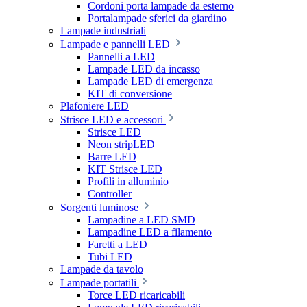
Cordoni porta lampade da esterno
Portalampade sferici da giardino
Lampade industriali
Lampade e pannelli LED
Pannelli a LED
Lampade LED da incasso
Lampade LED di emergenza
KIT di conversione
Plafoniere LED
Strisce LED e accessori
Strisce LED
Neon stripLED
Barre LED
KIT Strisce LED
Profili in alluminio
Controller
Sorgenti luminose
Lampadine a LED SMD
Lampadine LED a filamento
Faretti a LED
Tubi LED
Lampade da tavolo
Lampade portatili
Torce LED ricaricabili