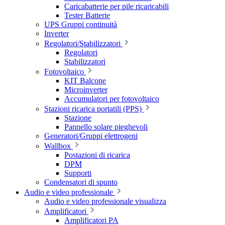
Caricabatterie per pile ricaricabili
Tester Batterie
UPS Gruppi continuità
Inverter
Regolatori/Stabilizzatori
Regolatori
Stabilizzatori
Fotovoltaico
KIT Balcone
Microinverter
Accumulatori per fotovoltaico
Stazioni ricarica portatili (PPS)
Stazione
Pannello solare pieghevoli
Generatori/Gruppi elettrogeni
Wallbox
Postazioni di ricarica
DPM
Supporti
Condensatori di spunto
Audio e video professionale
Audio e video professionale visualizza
Amplificatori
Amplificatori PA