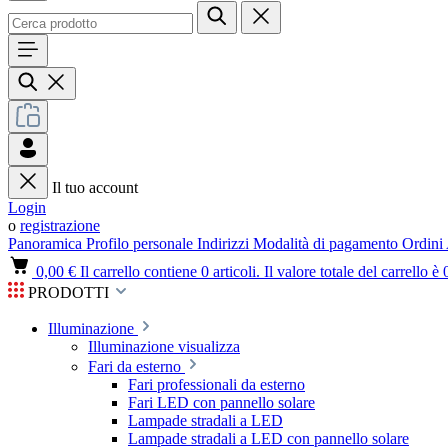
Il tuo account
Login
o
registrazione
Panoramica
Profilo personale
Indirizzi
Modalità di pagamento
Ordini
0,00 €
Il carrello contiene 0 articoli. Il valore totale del carrello è 
PRODOTTI
Illuminazione
Illuminazione visualizza
Fari da esterno
Fari professionali da esterno
Fari LED con pannello solare
Lampade stradali a LED
Lampade stradali a LED con pannello solare