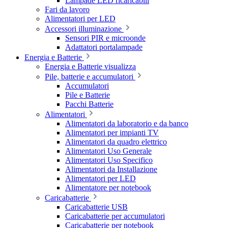
Lampade LED ricaricabili
Fari da lavoro
Alimentatori per LED
Accessori illuminazione
Sensori PIR e microonde
Adattatori portalampade
Energia e Batterie
Energia e Batterie visualizza
Pile, batterie e accumulatori
Accumulatori
Pile e Batterie
Pacchi Batterie
Alimentatori
Alimentatori da laboratorio e da banco
Alimentatori per impianti TV
Alimentatori da quadro elettrico
Alimentatori Uso Generale
Alimentatori Uso Specifico
Alimentatori da Installazione
Alimentatori per LED
Alimentatore per notebook
Caricabatterie
Caricabatterie USB
Caricabatterie per accumulatori
Caricabatterie per notebook