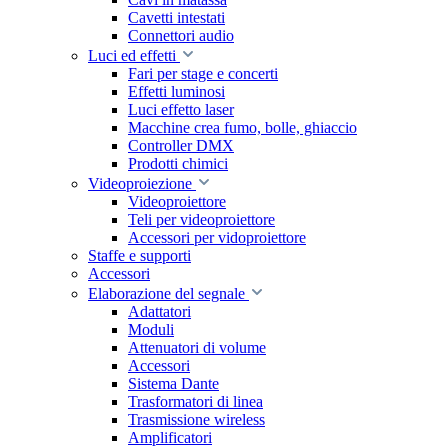
Cavetti intestati
Connettori audio
Luci ed effetti
Fari per stage e concerti
Effetti luminosi
Luci effetto laser
Macchine crea fumo, bolle, ghiaccio
Controller DMX
Prodotti chimici
Videoproiezione
Videoproiettore
Teli per videoproiettore
Accessori per vidoproiettore
Staffe e supporti
Accessori
Elaborazione del segnale
Adattatori
Moduli
Attenuatori di volume
Accessori
Sistema Dante
Trasformatori di linea
Trasmissione wireless
Amplificatori