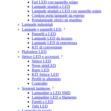
Fari LED con pannello solare
Lampade stradali a LED
Lampade stradali a LED con pannello solare
Cordoni porta lampade da esterno
Portalampade sferici da giardino
Lampade industriali
Lampade e pannelli LED
Pannelli a LED
Lampade LED da incasso
Lampade LED di emergenza
KIT di conversione
Plafoniere LED
Strisce LED e accessori
Strisce LED
Neon stripLED
Barre LED
KIT Strisce LED
Profili in alluminio
Controller
Sorgenti luminose
Lampadine a LED SMD
Lampadine LED a filamento
Faretti a LED
Tubi LED
Lampade da tavolo