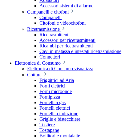
Adattatori
Accessori sistemi di allarme
Campanelli e citofoni
Campanelli
Citofoni e videocitofoni
Ricetrasmissione
Ricetrasmittenti
Accessori per ricetrasmittenti
Ricambi per ricetrasmittenti
Cavi in matassa e intestati ricetrasmissione
Connettori
Elettronica di Consumo
Elettronica di Consumo visualizza
Cottura
Friggitrici ad Aria
Forni elettrici
Forni microonde
Fornipizza
Fornelli a gas
Fornelli elettrici
Fornelli a induzione
Griglie e bistecchiere
Tostiere
Tostapane
Bollitori e montalatte