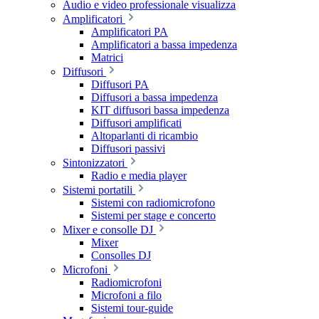
Audio e video professionale visualizza
Amplificatori
Amplificatori PA
Amplificatori a bassa impedenza
Matrici
Diffusori
Diffusori PA
Diffusori a bassa impedenza
KIT diffusori bassa impedenza
Diffusori amplificati
Altoparlanti di ricambio
Diffusori passivi
Sintonizzatori
Radio e media player
Sistemi portatili
Sistemi con radiomicrofono
Sistemi per stage e concerto
Mixer e consolle DJ
Mixer
Consolles DJ
Microfoni
Radiomicrofoni
Microfoni a filo
Sistemi tour-guide