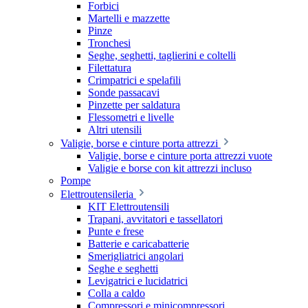
Forbici
Martelli e mazzette
Pinze
Tronchesi
Seghe, seghetti, taglierini e coltelli
Filettatura
Crimpatrici e spelafili
Sonde passacavi
Pinzette per saldatura
Flessometri e livelle
Altri utensili
Valigie, borse e cinture porta attrezzi
Valigie, borse e cinture porta attrezzi vuote
Valigie e borse con kit attrezzi incluso
Pompe
Elettroutensileria
KIT Elettroutensili
Trapani, avvitatori e tassellatori
Punte e frese
Batterie e caricabatterie
Smerigliatrici angolari
Seghe e seghetti
Levigatrici e lucidatrici
Colla a caldo
Compressori e minicompressori