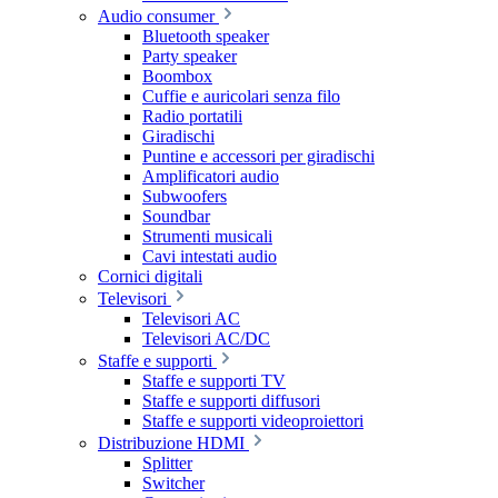
Audio consumer
Bluetooth speaker
Party speaker
Boombox
Cuffie e auricolari senza filo
Radio portatili
Giradischi
Puntine e accessori per giradischi
Amplificatori audio
Subwoofers
Soundbar
Strumenti musicali
Cavi intestati audio
Cornici digitali
Televisori
Televisori AC
Televisori AC/DC
Staffe e supporti
Staffe e supporti TV
Staffe e supporti diffusori
Staffe e supporti videoproiettori
Distribuzione HDMI
Splitter
Switcher