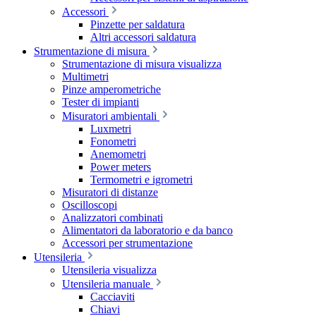
Accessori
Pinzette per saldatura
Altri accessori saldatura
Strumentazione di misura
Strumentazione di misura visualizza
Multimetri
Pinze amperometriche
Tester di impianti
Misuratori ambientali
Luxmetri
Fonometri
Anemometri
Power meters
Termometri e igrometri
Misuratori di distanze
Oscilloscopi
Analizzatori combinati
Alimentatori da laboratorio e da banco
Accessori per strumentazione
Utensileria
Utensileria visualizza
Utensileria manuale
Cacciaviti
Chiavi