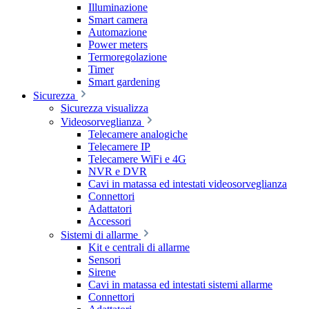
Illuminazione
Smart camera
Automazione
Power meters
Termoregolazione
Timer
Smart gardening
Sicurezza
Sicurezza visualizza
Videosorveglianza
Telecamere analogiche
Telecamere IP
Telecamere WiFi e 4G
NVR e DVR
Cavi in matassa ed intestati videosorveglianza
Connettori
Adattatori
Accessori
Sistemi di allarme
Kit e centrali di allarme
Sensori
Sirene
Cavi in matassa ed intestati sistemi allarme
Connettori