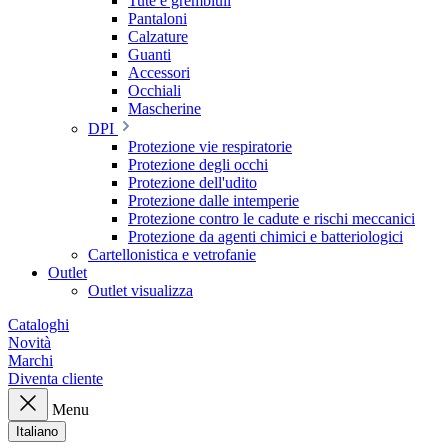
Tute e grembiuli
Pantaloni
Calzature
Guanti
Accessori
Occhiali
Mascherine
DPI
Protezione vie respiratorie
Protezione degli occhi
Protezione dell'udito
Protezione dalle intemperie
Protezione contro le cadute e rischi meccanici
Protezione da agenti chimici e batteriologici
Cartellonistica e vetrofanie
Outlet
Outlet visualizza
Cataloghi
Novità
Marchi
Diventa cliente
Menu
Italiano