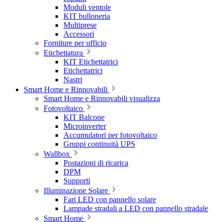
Moduli ventole
KIT bulloneria
Multiprese
Accessori
Forniture per ufficio
Etichettatura
KIT Etichettatrici
Etichettatrici
Nastri
Smart Home e Rinnovabili
Smart Home e Rinnovabili visualizza
Fotovoltaico
KIT Balcone
Microinverter
Accumulatori per fotovoltaico
Gruppi continuità UPS
Wallbox
Postazioni di ricarica
DPM
Supporti
Illuminazione Solare
Fari LED con pannello solare
Lampade stradali a LED con pannello stradale
Smart Home