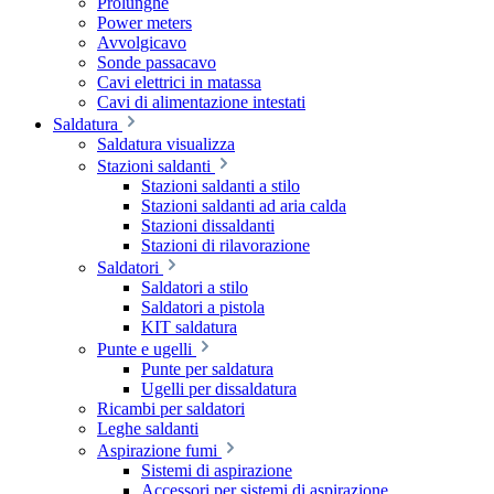
Prolunghe
Power meters
Avvolgicavo
Sonde passacavo
Cavi elettrici in matassa
Cavi di alimentazione intestati
Saldatura
Saldatura visualizza
Stazioni saldanti
Stazioni saldanti a stilo
Stazioni saldanti ad aria calda
Stazioni dissaldanti
Stazioni di rilavorazione
Saldatori
Saldatori a stilo
Saldatori a pistola
KIT saldatura
Punte e ugelli
Punte per saldatura
Ugelli per dissaldatura
Ricambi per saldatori
Leghe saldanti
Aspirazione fumi
Sistemi di aspirazione
Accessori per sistemi di aspirazione