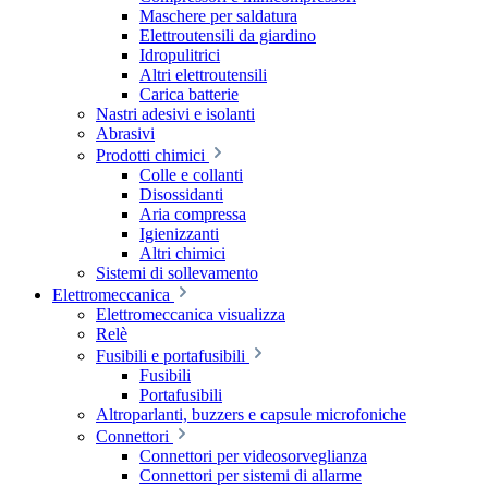
Maschere per saldatura
Elettroutensili da giardino
Idropulitrici
Altri elettroutensili
Carica batterie
Nastri adesivi e isolanti
Abrasivi
Prodotti chimici
Colle e collanti
Disossidanti
Aria compressa
Igienizzanti
Altri chimici
Sistemi di sollevamento
Elettromeccanica
Elettromeccanica visualizza
Relè
Fusibili e portafusibili
Fusibili
Portafusibili
Altroparlanti, buzzers e capsule microfoniche
Connettori
Connettori per videosorveglianza
Connettori per sistemi di allarme