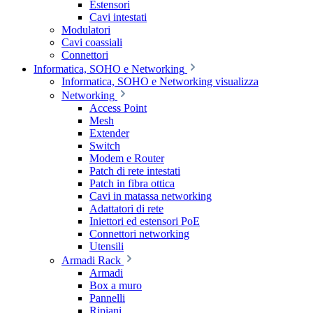
Estensori
Cavi intestati
Modulatori
Cavi coassiali
Connettori
Informatica, SOHO e Networking
Informatica, SOHO e Networking visualizza
Networking
Access Point
Mesh
Extender
Switch
Modem e Router
Patch di rete intestati
Patch in fibra ottica
Cavi in matassa networking
Adattatori di rete
Iniettori ed estensori PoE
Connettori networking
Utensili
Armadi Rack
Armadi
Box a muro
Pannelli
Ripiani