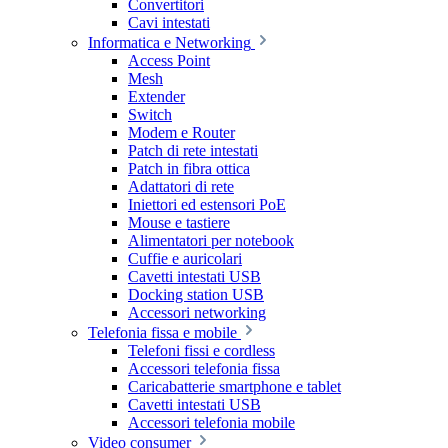
Convertitori
Cavi intestati
Informatica e Networking
Access Point
Mesh
Extender
Switch
Modem e Router
Patch di rete intestati
Patch in fibra ottica
Adattatori di rete
Iniettori ed estensori PoE
Mouse e tastiere
Alimentatori per notebook
Cuffie e auricolari
Cavetti intestati USB
Docking station USB
Accessori networking
Telefonia fissa e mobile
Telefoni fissi e cordless
Accessori telefonia fissa
Caricabatterie smartphone e tablet
Cavetti intestati USB
Accessori telefonia mobile
Video consumer