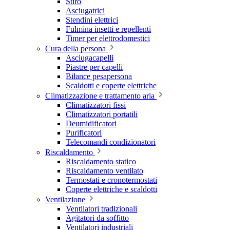
Stiro
Asciugatrici
Stendini elettrici
Fulmina insetti e repellenti
Timer per elettrodomestici
Cura della persona
Asciugacapelli
Piastre per capelli
Bilance pesapersona
Scaldotti e coperte elettriche
Climatizzazione e trattamento aria
Climatizzatori fissi
Climatizzatori portatili
Deumidificatori
Purificatori
Telecomandi condizionatori
Riscaldamento
Riscaldamento statico
Riscaldamento ventilato
Termostati e cronotermostati
Coperte elettriche e scaldotti
Ventilazione
Ventilatori tradizionali
Agitatori da soffitto
Ventilatori industriali