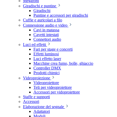
Megafoni
Giradischi e puntine
Giradischi
Puntine e accessori per giradischi
Cuffie e auricolari a filo
Connessione audio e video
Cavi in matassa
Cavetti intestati
Connettori audio
Luci ed effetti
Fari per stage e concerti
Effetti luminosi
Luci effetto laser
Macchine crea fumo, bolle, ghiaccio
Controller DMX
Prodotti chimici
Videoproiezione
Videoproiettore
Teli per videoproiettore
Accessori per vidoproiettore
Staffe e supporti
Accessori
Elaborazione del segnale
Adattatori
Moduli