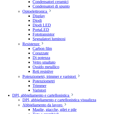
Condensatori ceramici
Condensatori di spunto
Optoelettronica
Display
Diodi
Diodi LED
PortaLED
Fototransistor
Segnalatori luminosi
Resistenze
Carbon film
Corazzate
Di potenza
Vetro smaltato
Ossido metallico
Reti resistive
Potenziometri, trimmer e varistori
Potenziometri
Trimmer
Varistori
DPI, abbigliamento e cartellonistica
DPI, abbigliamento e cartellonistica visualizza
Abbigliamento da lavoro
Maglie, giacche, gilet e pile