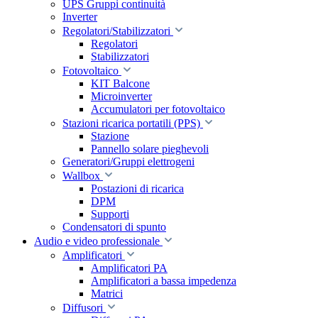
UPS Gruppi continuità
Inverter
Regolatori/Stabilizzatori
Regolatori
Stabilizzatori
Fotovoltaico
KIT Balcone
Microinverter
Accumulatori per fotovoltaico
Stazioni ricarica portatili (PPS)
Stazione
Pannello solare pieghevoli
Generatori/Gruppi elettrogeni
Wallbox
Postazioni di ricarica
DPM
Supporti
Condensatori di spunto
Audio e video professionale
Amplificatori
Amplificatori PA
Amplificatori a bassa impedenza
Matrici
Diffusori