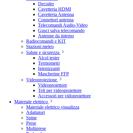
Decoder
Cavetteria HDMI
Cavetteria Antenna
Connettori antenna
Telecomandi Audio-Video
Gusci salva telecomando
Antenne da interno
Radiocomandi e KIT
Stazioni meteo
Salute e sicurezza
Alcol tester
Termometri
Igienizzanti
Mascherine FFP
Videoproiezione
Videoproiettore
Teli per videoproiettore
Accessori per vidoproiettore
Materiale elettrico
Materiale elettrico visualizza
Adattatori
Spine
Prese
Multiprese