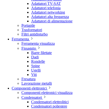
Adattatori TV-SAT
Adattatori telefonia
Adattatori networking
Adattatori alta frequenza
Adattatori di alimentazione
Portapile
Trasformatori
Filtri antidisturbo
Ferramenta
Ferramenta visualizza
Fissaggio
Barre filettate
Dadi
Rondelle
Spine
Ugelli
Viti
Fresatura
Lavorazione metalli
Componenti elettronici
Componenti elettronici visualizza
Condensatori
Condensatori elettrolitici
Condensatori poliestere