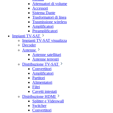
Attenuatori di volume
Accessori
Sistema Dante
Trasformatori di linea
Trasmissione wireless
Amplificatori
Preamplificatori
Impianti TV-SAT
Impianti TV-SAT visualizza
Decoder
Antenne
Antenne satellitari
Antenne terrestri
Distribuzione TV-SAT
Convertitori
Amplificatori
Partitori
Alimentatori
Filtri
Cavetti intestati
Distribuzione HDMI
Splitter e Videowall
Switcher
Convertitori