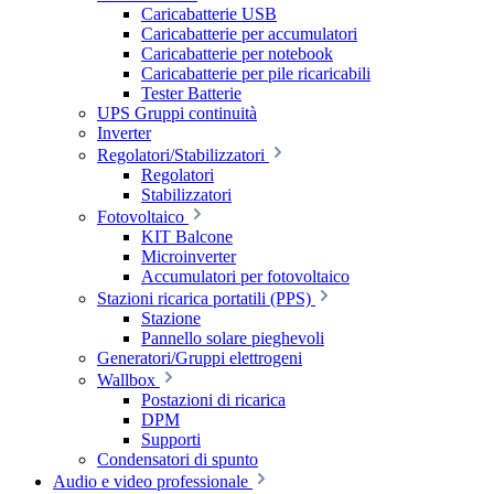
Caricabatterie USB
Caricabatterie per accumulatori
Caricabatterie per notebook
Caricabatterie per pile ricaricabili
Tester Batterie
UPS Gruppi continuità
Inverter
Regolatori/Stabilizzatori
Regolatori
Stabilizzatori
Fotovoltaico
KIT Balcone
Microinverter
Accumulatori per fotovoltaico
Stazioni ricarica portatili (PPS)
Stazione
Pannello solare pieghevoli
Generatori/Gruppi elettrogeni
Wallbox
Postazioni di ricarica
DPM
Supporti
Condensatori di spunto
Audio e video professionale