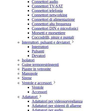
Connettori audio
Connettori TV-SAT
Connettori telefonia
Connettori networking
Connettori di alimentazione
Connettori alta frequenza
Connettori DIN e microfonici
Morsetti e morsettiere
Coccodrilli, pinze e puntali
Interruttori, pulsanti e deviatori
Interruttori
Pulsanti
Devatori
Isolatori
Guine termorestringenti
Piastre in vetronite
Manopole
Sirene
Ventole e accessori
Ventole
Accessori
Adattatori
Adattatori per videosorveglianza
Adattatori per sistemi di allarme
Adattatori per audio