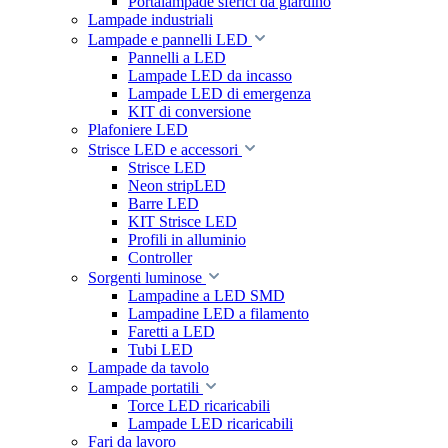
Portalampade sferici da giardino
Lampade industriali
Lampade e pannelli LED
Pannelli a LED
Lampade LED da incasso
Lampade LED di emergenza
KIT di conversione
Plafoniere LED
Strisce LED e accessori
Strisce LED
Neon stripLED
Barre LED
KIT Strisce LED
Profili in alluminio
Controller
Sorgenti luminose
Lampadine a LED SMD
Lampadine LED a filamento
Faretti a LED
Tubi LED
Lampade da tavolo
Lampade portatili
Torce LED ricaricabili
Lampade LED ricaricabili
Fari da lavoro