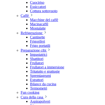
Cuociriso
Essiccatori
Cottura sottovuoto
Caffè
Macchine del caffè
Macinacaffè
Montalatte
Refrigerazione
Cantinette
Frigoriferi
Frigo portatili
Preparazione cibi
Impastatrici
Sbattitori
Frullatori
Frullatori a immersione
Tritatutto e grattugie
Spremiagrumi
Estrattori
Bilance da cucina
Termometri
Fun cooking
Cura della casa
Aspirapolveri