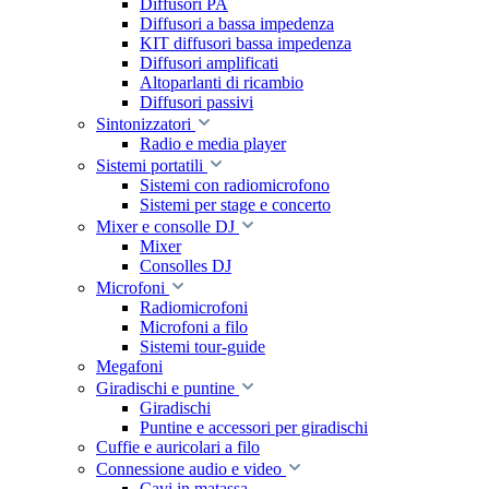
Diffusori PA
Diffusori a bassa impedenza
KIT diffusori bassa impedenza
Diffusori amplificati
Altoparlanti di ricambio
Diffusori passivi
Sintonizzatori
Radio e media player
Sistemi portatili
Sistemi con radiomicrofono
Sistemi per stage e concerto
Mixer e consolle DJ
Mixer
Consolles DJ
Microfoni
Radiomicrofoni
Microfoni a filo
Sistemi tour-guide
Megafoni
Giradischi e puntine
Giradischi
Puntine e accessori per giradischi
Cuffie e auricolari a filo
Connessione audio e video
Cavi in matassa