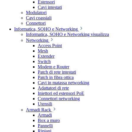
Estensori
Cavi intestati
Modulatori
Cavi coassiali
Connettori
Informatica, SOHO e Networking
Informatica, SOHO e Networking visualizza
Networking
Access Point
Mesh
Extender
Switch
Modem e Router
Patch di rete intestati
Patch in fibra ottica
Cavi in matassa networking
Adattatori di rete
Iniettori ed estensori PoE
Connettori networking
Utensili
Armadi Rack
Armadi
Box a muro
Pannelli
Ripiani