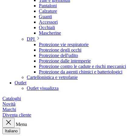
Tute e grembiuli
Pantaloni
Calzature
Guanti
Accessori
Occhiali
Mascherine
DPI
Protezione vie respiratorie
Protezione degli occhi
Protezione dell'udito
Protezione dalle intemperie
Protezione contro le cadute e rischi meccanici
Protezione da agenti chimici e batteriologici
Cartellonistica e vetrofanie
Outlet
Outlet visualizza
Cataloghi
Novità
Marchi
Diventa cliente
Menu
Italiano