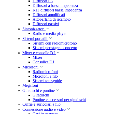
Diffusori PA
Diffusori a bassa impedenza
KIT diffusori bassa impedenza
Diffusori amplificati
Altoparlanti di ricambio
Diffusori passivi
Sintonizzatori
Radio e media player
Sistemi portatili
Sistemi con radiomicrofono
Sistemi per stage e concerto
Mixer e consolle DJ
Mixer
Consolles DJ
Microfoni
Radiomicrofoni
Microfoni a filo
Sistemi tour-guide
Megafoni
Giradischi e puntine
Giradischi
Puntine e accessori per giradischi
Cuffie e auricolari a filo
Connessione audio e video
Cavi in matassa