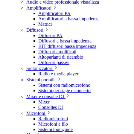
Audio e video professionale visualizza
Amplificatori
Amplificatori PA
Amplificatori a bassa impedenza
Matrici
Diffusori
Diffusori PA
Diffusori a bassa impedenza
KIT diffusori bassa impedenza
Diffusori amplificati
Altoparlanti di ricambio
Diffusori passivi
Sintonizzatori
Radio e media player
Sistemi portatili
Sistemi con radiomicrofono
Sistemi per stage e concerto
Mixer e consolle DJ
Mixer
Consolles DJ
Microfoni
Radiomicrofoni
Microfoni a filo
Sistemi tour-guide