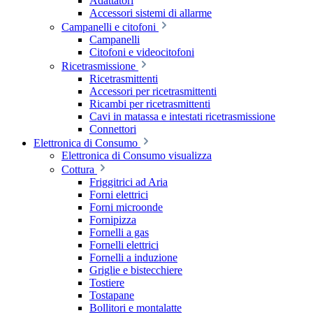
Adattatori
Accessori sistemi di allarme
Campanelli e citofoni
Campanelli
Citofoni e videocitofoni
Ricetrasmissione
Ricetrasmittenti
Accessori per ricetrasmittenti
Ricambi per ricetrasmittenti
Cavi in matassa e intestati ricetrasmissione
Connettori
Elettronica di Consumo
Elettronica di Consumo visualizza
Cottura
Friggitrici ad Aria
Forni elettrici
Forni microonde
Fornipizza
Fornelli a gas
Fornelli elettrici
Fornelli a induzione
Griglie e bistecchiere
Tostiere
Tostapane
Bollitori e montalatte