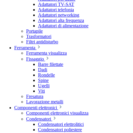
Adattatori TV-SAT
Adattatori telefonia
Adattatori networking
Adattatori alta frequenza
Adattatori di alimentazione
Portapile
Trasformatori
Filtri antidisturbo
Ferramenta
Ferramenta visualizza
Fissaggio
Barre filettate
Dadi
Rondelle
Spine
Ugelli
Viti
Fresatura
Lavorazione metalli
Componenti elettronici
Componenti elettronici visualizza
Condensatori
Condensatori elettrolitici
Condensatori poliestere