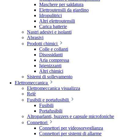
Maschere per saldatura
Elettroutensili da giardino
Idropulitrici
Altri elettroutensili
Carica batterie
Nastri adesivi e isolanti
Abrasivi
Prodotti chimici
Colle e collanti
Disossidanti
Aria compressa
Igienizzanti
Altri chimici
Sistemi di sollevamento
Elettromeccanica
Elettromeccanica visualizza
Relè
Fusibili e portafusibili
Fusibili
Portafusibili
Altroparlanti, buzzers e capsule microfoniche
Connettori
Connettori per videosorveglianza
Connettori per sistemi di allarme