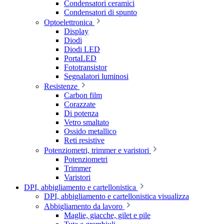
Condensatori ceramici
Condensatori di spunto
Optoelettronica
Display
Diodi
Diodi LED
PortaLED
Fototransistor
Segnalatori luminosi
Resistenze
Carbon film
Corazzate
Di potenza
Vetro smaltato
Ossido metallico
Reti resistive
Potenziometri, trimmer e varistori
Potenziometri
Trimmer
Varistori
DPI, abbigliamento e cartellonistica
DPI, abbigliamento e cartellonistica visualizza
Abbigliamento da lavoro
Maglie, giacche, gilet e pile