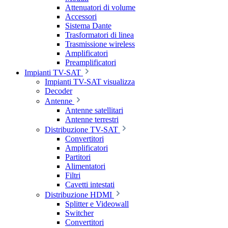
Attenuatori di volume
Accessori
Sistema Dante
Trasformatori di linea
Trasmissione wireless
Amplificatori
Preamplificatori
Impianti TV-SAT
Impianti TV-SAT visualizza
Decoder
Antenne
Antenne satellitari
Antenne terrestri
Distribuzione TV-SAT
Convertitori
Amplificatori
Partitori
Alimentatori
Filtri
Cavetti intestati
Distribuzione HDMI
Splitter e Videowall
Switcher
Convertitori