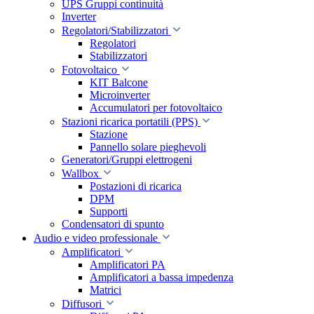
UPS Gruppi continuità
Inverter
Regolatori/Stabilizzatori
Regolatori
Stabilizzatori
Fotovoltaico
KIT Balcone
Microinverter
Accumulatori per fotovoltaico
Stazioni ricarica portatili (PPS)
Stazione
Pannello solare pieghevoli
Generatori/Gruppi elettrogeni
Wallbox
Postazioni di ricarica
DPM
Supporti
Condensatori di spunto
Audio e video professionale
Amplificatori
Amplificatori PA
Amplificatori a bassa impedenza
Matrici
Diffusori