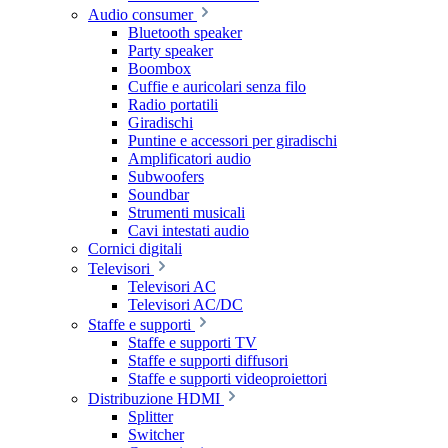
Audio consumer
Bluetooth speaker
Party speaker
Boombox
Cuffie e auricolari senza filo
Radio portatili
Giradischi
Puntine e accessori per giradischi
Amplificatori audio
Subwoofers
Soundbar
Strumenti musicali
Cavi intestati audio
Cornici digitali
Televisori
Televisori AC
Televisori AC/DC
Staffe e supporti
Staffe e supporti TV
Staffe e supporti diffusori
Staffe e supporti videoproiettori
Distribuzione HDMI
Splitter
Switcher