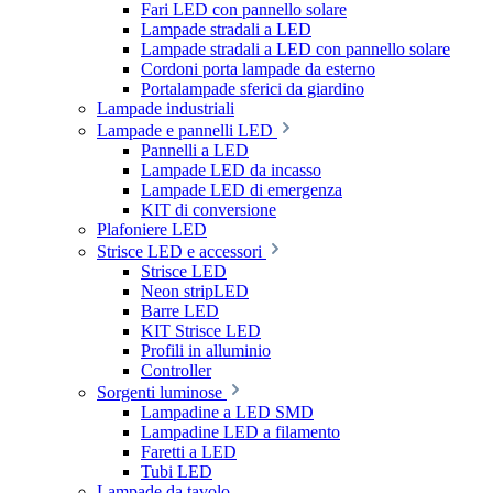
Fari LED con pannello solare
Lampade stradali a LED
Lampade stradali a LED con pannello solare
Cordoni porta lampade da esterno
Portalampade sferici da giardino
Lampade industriali
Lampade e pannelli LED
Pannelli a LED
Lampade LED da incasso
Lampade LED di emergenza
KIT di conversione
Plafoniere LED
Strisce LED e accessori
Strisce LED
Neon stripLED
Barre LED
KIT Strisce LED
Profili in alluminio
Controller
Sorgenti luminose
Lampadine a LED SMD
Lampadine LED a filamento
Faretti a LED
Tubi LED
Lampade da tavolo