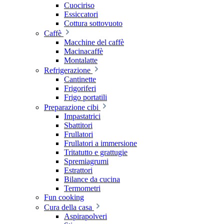
Cuociriso
Essiccatori
Cottura sottovuoto
Caffè
Macchine del caffè
Macinacaffè
Montalatte
Refrigerazione
Cantinette
Frigoriferi
Frigo portatili
Preparazione cibi
Impastatrici
Sbattitori
Frullatori
Frullatori a immersione
Tritatutto e grattugie
Spremiagrumi
Estrattori
Bilance da cucina
Termometri
Fun cooking
Cura della casa
Aspirapolveri