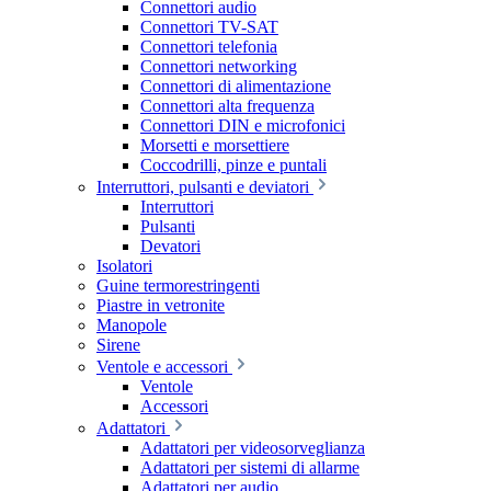
Connettori audio
Connettori TV-SAT
Connettori telefonia
Connettori networking
Connettori di alimentazione
Connettori alta frequenza
Connettori DIN e microfonici
Morsetti e morsettiere
Coccodrilli, pinze e puntali
Interruttori, pulsanti e deviatori
Interruttori
Pulsanti
Devatori
Isolatori
Guine termorestringenti
Piastre in vetronite
Manopole
Sirene
Ventole e accessori
Ventole
Accessori
Adattatori
Adattatori per videosorveglianza
Adattatori per sistemi di allarme
Adattatori per audio