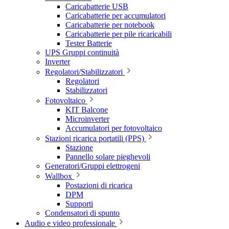
Caricabatterie USB
Caricabatterie per accumulatori
Caricabatterie per notebook
Caricabatterie per pile ricaricabili
Tester Batterie
UPS Gruppi continuità
Inverter
Regolatori/Stabilizzatori
Regolatori
Stabilizzatori
Fotovoltaico
KIT Balcone
Microinverter
Accumulatori per fotovoltaico
Stazioni ricarica portatili (PPS)
Stazione
Pannello solare pieghevoli
Generatori/Gruppi elettrogeni
Wallbox
Postazioni di ricarica
DPM
Supporti
Condensatori di spunto
Audio e video professionale