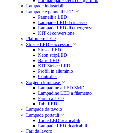
Portalampade sferici da giardino
Lampade industriali
Lampade e pannelli LED
Pannelli a LED
Lampade LED da incasso
Lampade LED di emergenza
KIT di conversione
Plafoniere LED
Strisce LED e accessori
Strisce LED
Neon stripLED
Barre LED
KIT Strisce LED
Profili in alluminio
Controller
Sorgenti luminose
Lampadine a LED SMD
Lampadine LED a filamento
Faretti a LED
Tubi LED
Lampade da tavolo
Lampade portatili
Torce LED ricaricabili
Lampade LED ricaricabili
Fari da lavoro