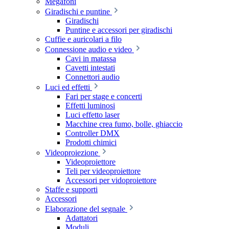
Megafoni
Giradischi e puntine
Giradischi
Puntine e accessori per giradischi
Cuffie e auricolari a filo
Connessione audio e video
Cavi in matassa
Cavetti intestati
Connettori audio
Luci ed effetti
Fari per stage e concerti
Effetti luminosi
Luci effetto laser
Macchine crea fumo, bolle, ghiaccio
Controller DMX
Prodotti chimici
Videoproiezione
Videoproiettore
Teli per videoproiettore
Accessori per vidoproiettore
Staffe e supporti
Accessori
Elaborazione del segnale
Adattatori
Moduli