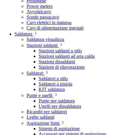
Prolunghe
Power meters
Avvolgicavo
Sonde passacavo
Cavi elettrici in matassa
Cavi di alimentazione intestati
Saldatura
Saldatura visualizza
Stazioni saldanti
Stazioni saldanti a stilo
Stazioni saldanti ad aria calda
Stazioni dissaldanti
Stazioni di rilavorazione
Saldatori
Saldatori a stilo
Saldatori a pistola
KIT saldatura
Punte e ugelli
Punte per saldatura
Ugelli per dissaldatura
Ricambi per saldatori
Leghe saldanti
Aspirazione fumi
Sistemi di aspirazione
Accessori per sistemi di aspirazione