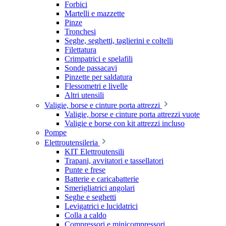
Forbici
Martelli e mazzette
Pinze
Tronchesi
Seghe, seghetti, taglierini e coltelli
Filettatura
Crimpatrici e spelafili
Sonde passacavi
Pinzette per saldatura
Flessometri e livelle
Altri utensili
Valigie, borse e cinture porta attrezzi
Valigie, borse e cinture porta attrezzi vuote
Valigie e borse con kit attrezzi incluso
Pompe
Elettroutensileria
KIT Elettroutensili
Trapani, avvitatori e tassellatori
Punte e frese
Batterie e caricabatterie
Smerigliatrici angolari
Seghe e seghetti
Levigatrici e lucidatrici
Colla a caldo
Compressori e minicompressori