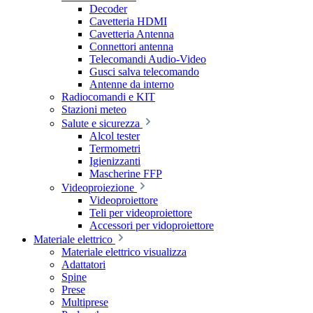
Decoder
Cavetteria HDMI
Cavetteria Antenna
Connettori antenna
Telecomandi Audio-Video
Gusci salva telecomando
Antenne da interno
Radiocomandi e KIT
Stazioni meteo
Salute e sicurezza
Alcol tester
Termometri
Igienizzanti
Mascherine FFP
Videoproiezione
Videoproiettore
Teli per videoproiettore
Accessori per vidoproiettore
Materiale elettrico
Materiale elettrico visualizza
Adattatori
Spine
Prese
Multiprese