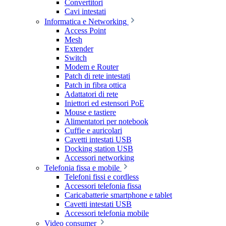
Convertitori
Cavi intestati
Informatica e Networking
Access Point
Mesh
Extender
Switch
Modem e Router
Patch di rete intestati
Patch in fibra ottica
Adattatori di rete
Iniettori ed estensori PoE
Mouse e tastiere
Alimentatori per notebook
Cuffie e auricolari
Cavetti intestati USB
Docking station USB
Accessori networking
Telefonia fissa e mobile
Telefoni fissi e cordless
Accessori telefonia fissa
Caricabatterie smartphone e tablet
Cavetti intestati USB
Accessori telefonia mobile
Video consumer