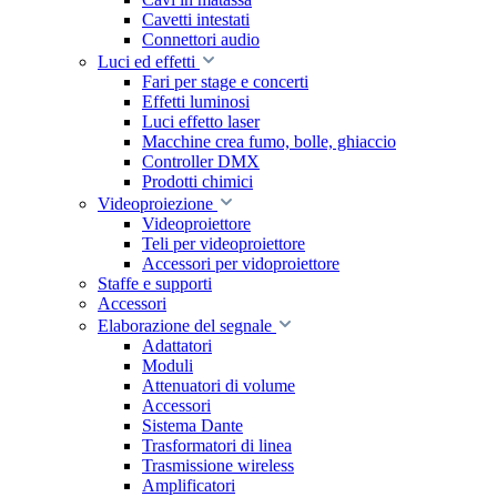
Cavetti intestati
Connettori audio
Luci ed effetti
Fari per stage e concerti
Effetti luminosi
Luci effetto laser
Macchine crea fumo, bolle, ghiaccio
Controller DMX
Prodotti chimici
Videoproiezione
Videoproiettore
Teli per videoproiettore
Accessori per vidoproiettore
Staffe e supporti
Accessori
Elaborazione del segnale
Adattatori
Moduli
Attenuatori di volume
Accessori
Sistema Dante
Trasformatori di linea
Trasmissione wireless
Amplificatori