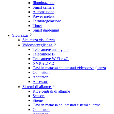
Illuminazione
Smart camera
Automazione
Power meters
Termoregolazione
Timer
Smart gardening
Sicurezza
Sicurezza visualizza
Videosorveglianza
Telecamere analogiche
Telecamere IP
Telecamere WiFi e 4G
NVR e DVR
Cavi in matassa ed intestati videosorveglianza
Connettori
Adattatori
Accessori
Sistemi di allarme
Kit e centrali di allarme
Sensori
Sirene
Cavi in matassa ed intestati sistemi allarme
Connettori