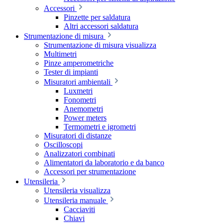
Accessori
Pinzette per saldatura
Altri accessori saldatura
Strumentazione di misura
Strumentazione di misura visualizza
Multimetri
Pinze amperometriche
Tester di impianti
Misuratori ambientali
Luxmetri
Fonometri
Anemometri
Power meters
Termometri e igrometri
Misuratori di distanze
Oscilloscopi
Analizzatori combinati
Alimentatori da laboratorio e da banco
Accessori per strumentazione
Utensileria
Utensileria visualizza
Utensileria manuale
Cacciaviti
Chiavi