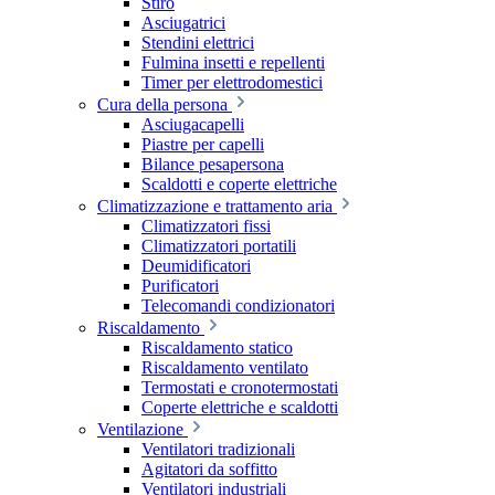
Stiro
Asciugatrici
Stendini elettrici
Fulmina insetti e repellenti
Timer per elettrodomestici
Cura della persona
Asciugacapelli
Piastre per capelli
Bilance pesapersona
Scaldotti e coperte elettriche
Climatizzazione e trattamento aria
Climatizzatori fissi
Climatizzatori portatili
Deumidificatori
Purificatori
Telecomandi condizionatori
Riscaldamento
Riscaldamento statico
Riscaldamento ventilato
Termostati e cronotermostati
Coperte elettriche e scaldotti
Ventilazione
Ventilatori tradizionali
Agitatori da soffitto
Ventilatori industriali