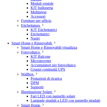
Moduli ventole
KIT bulloneria
Multiprese
Accessori
Forniture per ufficio
Etichettatura
KIT Etichettatrici
Etichettatrici
Nastri
Smart Home e Rinnovabili
Smart Home e Rinnovabili visualizza
Fotovoltaico
KIT Balcone
Microinverter
Accumulatori per fotovoltaico
Gruppi continuità UPS
Wallbox
Postazioni di ricarica
DPM
Supporti
Illuminazione Solare
Fari LED con pannello solare
Lampade stradali a LED con pannello stradale
Smart Home