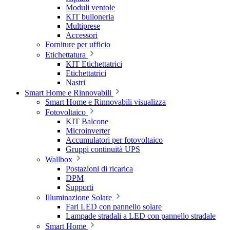
Moduli ventole
KIT bulloneria
Multiprese
Accessori
Forniture per ufficio
Etichettatura
KIT Etichettatrici
Etichettatrici
Nastri
Smart Home e Rinnovabili
Smart Home e Rinnovabili visualizza
Fotovoltaico
KIT Balcone
Microinverter
Accumulatori per fotovoltaico
Gruppi continuità UPS
Wallbox
Postazioni di ricarica
DPM
Supporti
Illuminazione Solare
Fari LED con pannello solare
Lampade stradali a LED con pannello stradale
Smart Home