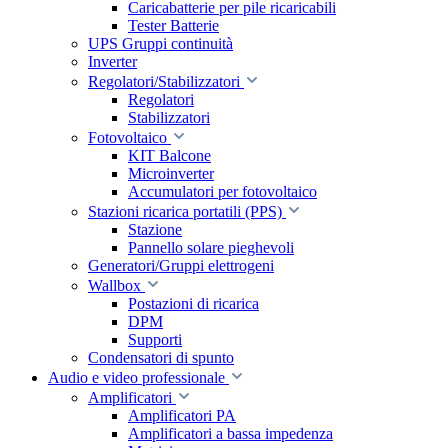
Caricabatterie per pile ricaricabili
Tester Batterie
UPS Gruppi continuità
Inverter
Regolatori/Stabilizzatori
Regolatori
Stabilizzatori
Fotovoltaico
KIT Balcone
Microinverter
Accumulatori per fotovoltaico
Stazioni ricarica portatili (PPS)
Stazione
Pannello solare pieghevoli
Generatori/Gruppi elettrogeni
Wallbox
Postazioni di ricarica
DPM
Supporti
Condensatori di spunto
Audio e video professionale
Amplificatori
Amplificatori PA
Amplificatori a bassa impedenza