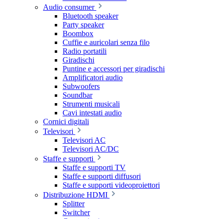
Audio consumer
Bluetooth speaker
Party speaker
Boombox
Cuffie e auricolari senza filo
Radio portatili
Giradischi
Puntine e accessori per giradischi
Amplificatori audio
Subwoofers
Soundbar
Strumenti musicali
Cavi intestati audio
Cornici digitali
Televisori
Televisori AC
Televisori AC/DC
Staffe e supporti
Staffe e supporti TV
Staffe e supporti diffusori
Staffe e supporti videoproiettori
Distribuzione HDMI
Splitter
Switcher