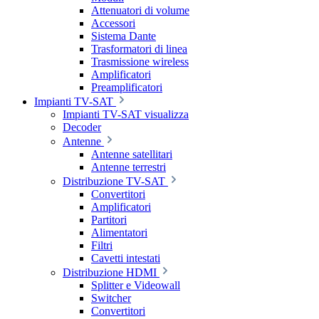
Attenuatori di volume
Accessori
Sistema Dante
Trasformatori di linea
Trasmissione wireless
Amplificatori
Preamplificatori
Impianti TV-SAT
Impianti TV-SAT visualizza
Decoder
Antenne
Antenne satellitari
Antenne terrestri
Distribuzione TV-SAT
Convertitori
Amplificatori
Partitori
Alimentatori
Filtri
Cavetti intestati
Distribuzione HDMI
Splitter e Videowall
Switcher
Convertitori