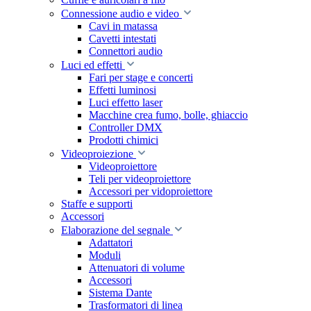
Connessione audio e video
Cavi in matassa
Cavetti intestati
Connettori audio
Luci ed effetti
Fari per stage e concerti
Effetti luminosi
Luci effetto laser
Macchine crea fumo, bolle, ghiaccio
Controller DMX
Prodotti chimici
Videoproiezione
Videoproiettore
Teli per videoproiettore
Accessori per vidoproiettore
Staffe e supporti
Accessori
Elaborazione del segnale
Adattatori
Moduli
Attenuatori di volume
Accessori
Sistema Dante
Trasformatori di linea