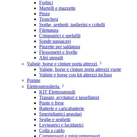
Forbici
Martelli e mazzette
Pinze
Tronchesi
Seghe, seghetti, taglierini e coltelli
Filettatura
Crimpatrici e spelafili
Sonde passacavi
Pinzette per saldatura
Flessometri e livelle
Altri utensili
Valigie, borse e cinture porta attrezzi
Valigie, borse e cinture porta attrezzi vuote
Valigie e borse con kit attrezzi incluso
Pompe
Elettroutensileria
KIT Elettroutensili
Trapani, avvitatori e tassellatori
Punte e frese
Batterie e caricabatterie
Smerigliatrici angolari
Seghe e seghetti
Levigatrici e lucidatrici
Colla a caldo
Compressori e minicompressori