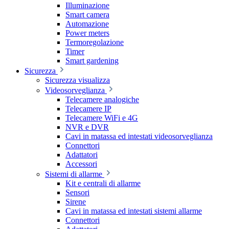
Illuminazione
Smart camera
Automazione
Power meters
Termoregolazione
Timer
Smart gardening
Sicurezza
Sicurezza visualizza
Videosorveglianza
Telecamere analogiche
Telecamere IP
Telecamere WiFi e 4G
NVR e DVR
Cavi in matassa ed intestati videosorveglianza
Connettori
Adattatori
Accessori
Sistemi di allarme
Kit e centrali di allarme
Sensori
Sirene
Cavi in matassa ed intestati sistemi allarme
Connettori