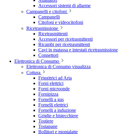
Adattatori
Accessori sistemi di allarme
Campanelli e citofoni
Campanelli
Citofoni e videocitofoni
Ricetrasmissione
Ricetrasmittenti
Accessori per ricetrasmittenti
Ricambi per ricetrasmittenti
Cavi in matassa e intestati ricetrasmissione
Connettori
Elettronica di Consumo
Elettronica di Consumo visualizza
Cottura
Friggitrici ad Aria
Forni elettrici
Forni microonde
Fornipizza
Fornelli a gas
Fornelli elettrici
Fornelli a induzione
Griglie e bistecchiere
Tostiere
Tostapane
Bollitori e montalatte