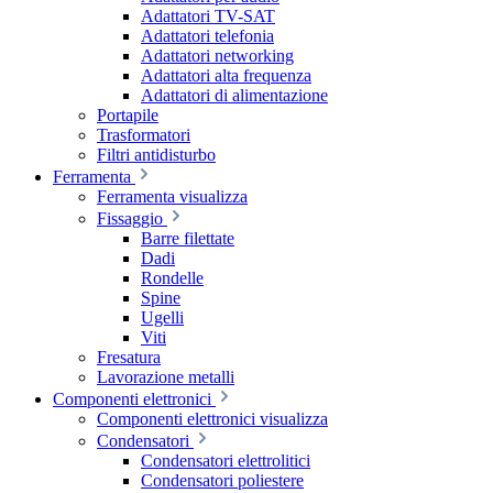
Adattatori TV-SAT
Adattatori telefonia
Adattatori networking
Adattatori alta frequenza
Adattatori di alimentazione
Portapile
Trasformatori
Filtri antidisturbo
Ferramenta
Ferramenta visualizza
Fissaggio
Barre filettate
Dadi
Rondelle
Spine
Ugelli
Viti
Fresatura
Lavorazione metalli
Componenti elettronici
Componenti elettronici visualizza
Condensatori
Condensatori elettrolitici
Condensatori poliestere