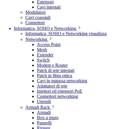
Estensori
Cavi intestati
Modulatori
Cavi coassiali
Connettori
Informatica, SOHO e Networking
Informatica, SOHO e Networking visualizza
Networking
Access Point
Mesh
Extender
Switch
Modem e Router
Patch di rete intestati
Patch in fibra ottica
Cavi in matassa networking
Adattatori di rete
Iniettori ed estensori PoE
Connettori networking
Utensili
Armadi Rack
Armadi
Box a muro
Pannelli
Ripiani