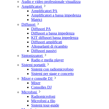
Audio e video professionale visualizza
Amplificatori
Amplificatori PA
Amplificatori a bassa impedenza
Matrici
Diffusori
Diffusori PA
Diffusori a bassa impedenza
KIT diffusori bassa impedenza
Diffusori amplificati
Altoparlanti di ricambio
Diffusori passivi
Sintonizzatori
Radio e media player
Sistemi portatili
Sistemi con radiomicrofono
Sistemi per stage e concerto
Mixer e consolle DJ
Mixer
Consolles DJ
Microfoni
Radiomicrofoni
Microfoni a filo
Sistemi tour-guide