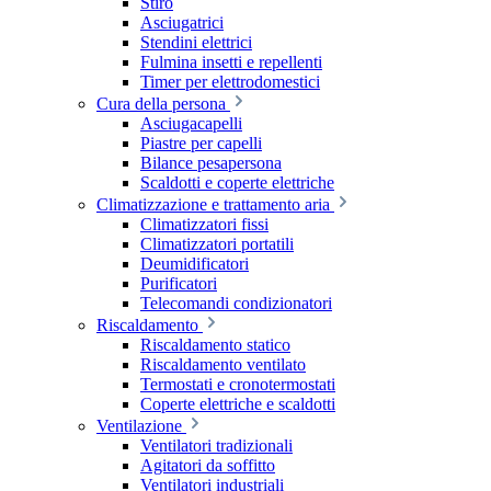
Stiro
Asciugatrici
Stendini elettrici
Fulmina insetti e repellenti
Timer per elettrodomestici
Cura della persona
Asciugacapelli
Piastre per capelli
Bilance pesapersona
Scaldotti e coperte elettriche
Climatizzazione e trattamento aria
Climatizzatori fissi
Climatizzatori portatili
Deumidificatori
Purificatori
Telecomandi condizionatori
Riscaldamento
Riscaldamento statico
Riscaldamento ventilato
Termostati e cronotermostati
Coperte elettriche e scaldotti
Ventilazione
Ventilatori tradizionali
Agitatori da soffitto
Ventilatori industriali