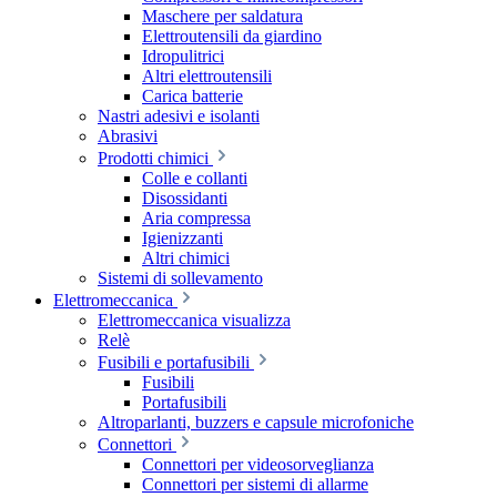
Maschere per saldatura
Elettroutensili da giardino
Idropulitrici
Altri elettroutensili
Carica batterie
Nastri adesivi e isolanti
Abrasivi
Prodotti chimici
Colle e collanti
Disossidanti
Aria compressa
Igienizzanti
Altri chimici
Sistemi di sollevamento
Elettromeccanica
Elettromeccanica visualizza
Relè
Fusibili e portafusibili
Fusibili
Portafusibili
Altroparlanti, buzzers e capsule microfoniche
Connettori
Connettori per videosorveglianza
Connettori per sistemi di allarme