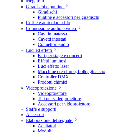
Megafoni
Giradischi e puntine
Giradischi
Puntine e accessori per giradischi
Cuffie e auricolari a filo
Connessione audio e video
Cavi in matassa
Cavetti intestati
Connettori audio
Luci ed effetti
Fari per stage e concerti
Effetti luminosi
Luci effetto laser
Macchine crea fumo, bolle, ghiaccio
Controller DMX
Prodotti chimici
Videoproiezione
Videoproiettore
Teli per videoproiettore
Accessori per vidoproiettore
Staffe e supporti
Accessori
Elaborazione del segnale
Adattatori
Moduli