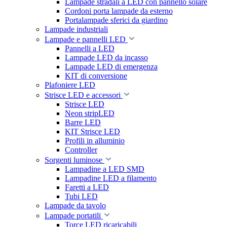
Lampade stradali a LED con pannello solare
Cordoni porta lampade da esterno
Portalampade sferici da giardino
Lampade industriali
Lampade e pannelli LED
Pannelli a LED
Lampade LED da incasso
Lampade LED di emergenza
KIT di conversione
Plafoniere LED
Strisce LED e accessori
Strisce LED
Neon stripLED
Barre LED
KIT Strisce LED
Profili in alluminio
Controller
Sorgenti luminose
Lampadine a LED SMD
Lampadine LED a filamento
Faretti a LED
Tubi LED
Lampade da tavolo
Lampade portatili
Torce LED ricaricabili