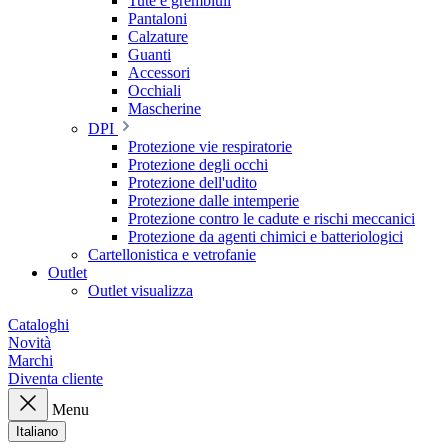
Tute e grembiuli
Pantaloni
Calzature
Guanti
Accessori
Occhiali
Mascherine
DPI
Protezione vie respiratorie
Protezione degli occhi
Protezione dell'udito
Protezione dalle intemperie
Protezione contro le cadute e rischi meccanici
Protezione da agenti chimici e batteriologici
Cartellonistica e vetrofanie
Outlet
Outlet visualizza
Cataloghi
Novità
Marchi
Diventa cliente
Menu
Italiano