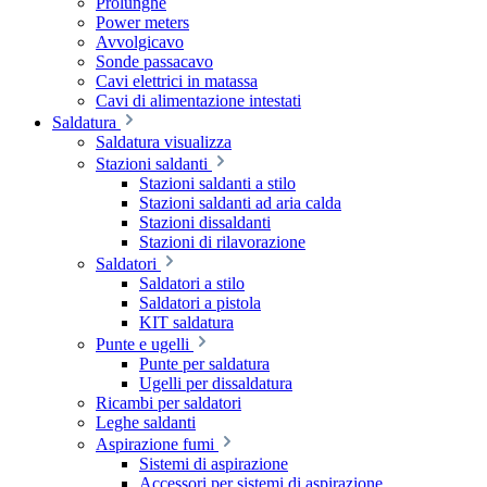
Prolunghe
Power meters
Avvolgicavo
Sonde passacavo
Cavi elettrici in matassa
Cavi di alimentazione intestati
Saldatura
Saldatura visualizza
Stazioni saldanti
Stazioni saldanti a stilo
Stazioni saldanti ad aria calda
Stazioni dissaldanti
Stazioni di rilavorazione
Saldatori
Saldatori a stilo
Saldatori a pistola
KIT saldatura
Punte e ugelli
Punte per saldatura
Ugelli per dissaldatura
Ricambi per saldatori
Leghe saldanti
Aspirazione fumi
Sistemi di aspirazione
Accessori per sistemi di aspirazione