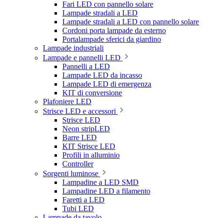
Fari LED con pannello solare
Lampade stradali a LED
Lampade stradali a LED con pannello solare
Cordoni porta lampade da esterno
Portalampade sferici da giardino
Lampade industriali
Lampade e pannelli LED
Pannelli a LED
Lampade LED da incasso
Lampade LED di emergenza
KIT di conversione
Plafoniere LED
Strisce LED e accessori
Strisce LED
Neon stripLED
Barre LED
KIT Strisce LED
Profili in alluminio
Controller
Sorgenti luminose
Lampadine a LED SMD
Lampadine LED a filamento
Faretti a LED
Tubi LED
Lampade da tavolo