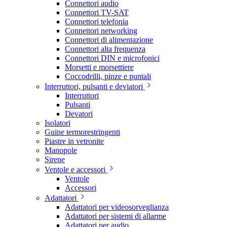
Connettori audio
Connettori TV-SAT
Connettori telefonia
Connettori networking
Connettori di alimentazione
Connettori alta frequenza
Connettori DIN e microfonici
Morsetti e morsettiere
Coccodrilli, pinze e puntali
Interruttori, pulsanti e deviatori
Interruttori
Pulsanti
Devatori
Isolatori
Guine termorestringenti
Piastre in vetronite
Manopole
Sirene
Ventole e accessori
Ventole
Accessori
Adattatori
Adattatori per videosorveglianza
Adattatori per sistemi di allarme
Adattatori per audio