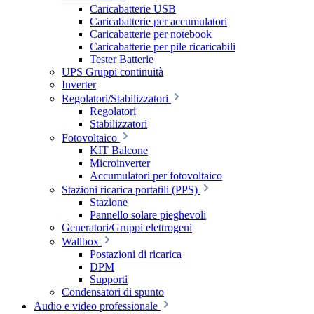
Caricabatterie USB
Caricabatterie per accumulatori
Caricabatterie per notebook
Caricabatterie per pile ricaricabili
Tester Batterie
UPS Gruppi continuità
Inverter
Regolatori/Stabilizzatori
Regolatori
Stabilizzatori
Fotovoltaico
KIT Balcone
Microinverter
Accumulatori per fotovoltaico
Stazioni ricarica portatili (PPS)
Stazione
Pannello solare pieghevoli
Generatori/Gruppi elettrogeni
Wallbox
Postazioni di ricarica
DPM
Supporti
Condensatori di spunto
Audio e video professionale