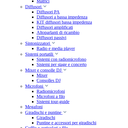
Matrici
Diffusori
Diffusori PA
Diffusori a bassa impedenza
KIT diffusori bassa impedenza
Diffusori amplificati
Altoparlanti di ricambio
Diffusori passivi
Sintonizzatori
Radio e media player
Sistemi portatili
Sistemi con radiomicrofono
Sistemi per stage e concerto
Mixer e consolle DJ
Mixer
Consolles DJ
Microfoni
Radiomicrofoni
Microfoni a filo
Sistemi tour-guide
Megafoni
Giradischi e puntine
Giradischi
Puntine e accessori per giradischi
Cuffie e auricolari a filo