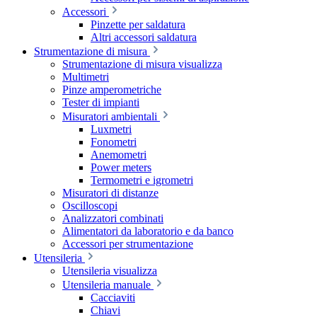
Accessori
Pinzette per saldatura
Altri accessori saldatura
Strumentazione di misura
Strumentazione di misura visualizza
Multimetri
Pinze amperometriche
Tester di impianti
Misuratori ambientali
Luxmetri
Fonometri
Anemometri
Power meters
Termometri e igrometri
Misuratori di distanze
Oscilloscopi
Analizzatori combinati
Alimentatori da laboratorio e da banco
Accessori per strumentazione
Utensileria
Utensileria visualizza
Utensileria manuale
Cacciaviti
Chiavi