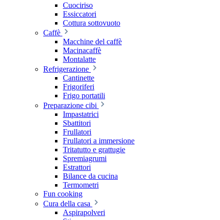
Cuociriso
Essiccatori
Cottura sottovuoto
Caffè
Macchine del caffè
Macinacaffè
Montalatte
Refrigerazione
Cantinette
Frigoriferi
Frigo portatili
Preparazione cibi
Impastatrici
Sbattitori
Frullatori
Frullatori a immersione
Tritatutto e grattugie
Spremiagrumi
Estrattori
Bilance da cucina
Termometri
Fun cooking
Cura della casa
Aspirapolveri