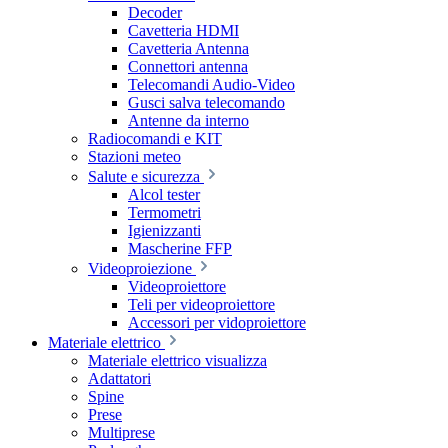
Decoder
Cavetteria HDMI
Cavetteria Antenna
Connettori antenna
Telecomandi Audio-Video
Gusci salva telecomando
Antenne da interno
Radiocomandi e KIT
Stazioni meteo
Salute e sicurezza
Alcol tester
Termometri
Igienizzanti
Mascherine FFP
Videoproiezione
Videoproiettore
Teli per videoproiettore
Accessori per vidoproiettore
Materiale elettrico
Materiale elettrico visualizza
Adattatori
Spine
Prese
Multiprese