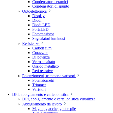
Condensatori ceramici
Condensatori di spunto
Optoelettronica
Display
Diodi
Diodi LED
PortaLED
Fototransistor
Segnalatori luminosi
Resistenze
Carbon film
Corazzate
Di potenza
Vetro smaltato
Ossido metallico
Reti resistive
Potenziometri, trimmer e varistori
Potenziometri
Trimmer
Varistori
DPI, abbigliamento e cartellonistica
DPI, abbigliamento e cartellonistica visualizza
Abbigliamento da lavoro
Maglie, giacche, gilet e pile