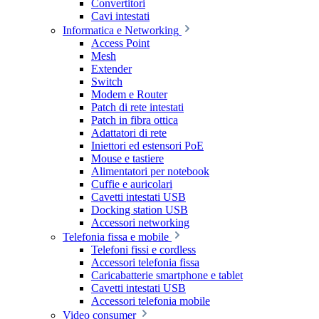
Convertitori
Cavi intestati
Informatica e Networking
Access Point
Mesh
Extender
Switch
Modem e Router
Patch di rete intestati
Patch in fibra ottica
Adattatori di rete
Iniettori ed estensori PoE
Mouse e tastiere
Alimentatori per notebook
Cuffie e auricolari
Cavetti intestati USB
Docking station USB
Accessori networking
Telefonia fissa e mobile
Telefoni fissi e cordless
Accessori telefonia fissa
Caricabatterie smartphone e tablet
Cavetti intestati USB
Accessori telefonia mobile
Video consumer