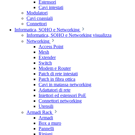
Estensori
Cavi intestati
Modulatori
Cavi coassiali
Connettori
Informatica, SOHO e Networking
Informatica, SOHO e Networking visualizza
Networking
Access Point
Mesh
Extender
Switch
Modem e Router
Patch di rete intestati
Patch in fibra ottica
Cavi in matassa networking
Adattatori di rete
Iniettori ed estensori PoE
Connettori networking
Utensili
Armadi Rack
Armadi
Box a muro
Pannelli
Ripiani