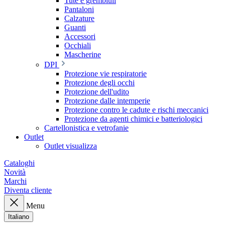
Tute e grembiuli
Pantaloni
Calzature
Guanti
Accessori
Occhiali
Mascherine
DPI
Protezione vie respiratorie
Protezione degli occhi
Protezione dell'udito
Protezione dalle intemperie
Protezione contro le cadute e rischi meccanici
Protezione da agenti chimici e batteriologici
Cartellonistica e vetrofanie
Outlet
Outlet visualizza
Cataloghi
Novità
Marchi
Diventa cliente
Menu
Italiano