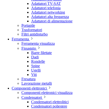
Adattatori TV-SAT
Adattatori telefonia
Adattatori networking
Adattatori alta frequenza
Adattatori di alimentazione
Portapile
Trasformatori
Filtri antidisturbo
Ferramenta
Ferramenta visualizza
Fissaggio
Barre filettate
Dadi
Rondelle
Spine
Ugelli
Viti
Fresatura
Lavorazione metalli
Componenti elettronici
Componenti elettronici visualizza
Condensatori
Condensatori elettrolitici
Condensatori poliestere