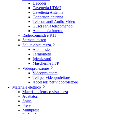
Decoder
Cavetteria HDMI
Cavetteria Antenna
Connettori antenna
Telecomandi Audio-Video
Gusci salva telecomando
Antenne da interno
Radiocomandi e KIT
Stazioni meteo
Salute e sicurezza
Alcol tester
Termometri
Igienizzanti
Mascherine FFP
Videoproiezione
Videoproiettore
Teli per videoproiettore
Accessori per vidoproiettore
Materiale elettrico
Materiale elettrico visualizza
Adattatori
Spine
Prese
Multiprese