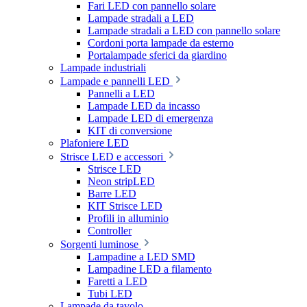
Fari LED con pannello solare
Lampade stradali a LED
Lampade stradali a LED con pannello solare
Cordoni porta lampade da esterno
Portalampade sferici da giardino
Lampade industriali
Lampade e pannelli LED
Pannelli a LED
Lampade LED da incasso
Lampade LED di emergenza
KIT di conversione
Plafoniere LED
Strisce LED e accessori
Strisce LED
Neon stripLED
Barre LED
KIT Strisce LED
Profili in alluminio
Controller
Sorgenti luminose
Lampadine a LED SMD
Lampadine LED a filamento
Faretti a LED
Tubi LED
Lampade da tavolo