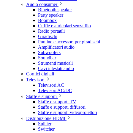
Audio consumer
Bluetooth speaker
Party speaker
Boombox
Cuffie e auricolari senza filo
Radio portatili
Giradischi
Puntine e accessori per giradischi
Amplificatori audio
Subwoofers
Soundbar
Strumenti musicali
Cavi intestati audio
Cornici digitali
Televisori
Televisori AC
Televisori AC/DC
Staffe e supporti
Staffe e supporti TV
Staffe e supporti diffusori
Staffe e supporti videoproiettori
Distribuzione HDMI
Splitter
Switcher