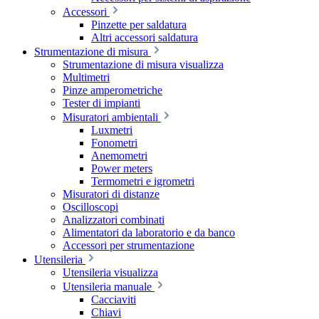
Accessori
Pinzette per saldatura
Altri accessori saldatura
Strumentazione di misura
Strumentazione di misura visualizza
Multimetri
Pinze amperometriche
Tester di impianti
Misuratori ambientali
Luxmetri
Fonometri
Anemometri
Power meters
Termometri e igrometri
Misuratori di distanze
Oscilloscopi
Analizzatori combinati
Alimentatori da laboratorio e da banco
Accessori per strumentazione
Utensileria
Utensileria visualizza
Utensileria manuale
Cacciaviti
Chiavi