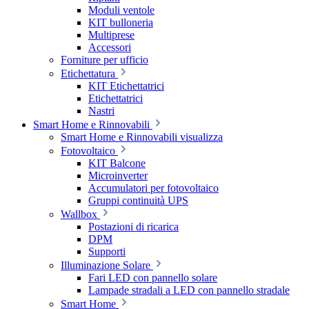
Moduli ventole
KIT bulloneria
Multiprese
Accessori
Forniture per ufficio
Etichettatura
KIT Etichettatrici
Etichettatrici
Nastri
Smart Home e Rinnovabili
Smart Home e Rinnovabili visualizza
Fotovoltaico
KIT Balcone
Microinverter
Accumulatori per fotovoltaico
Gruppi continuità UPS
Wallbox
Postazioni di ricarica
DPM
Supporti
Illuminazione Solare
Fari LED con pannello solare
Lampade stradali a LED con pannello stradale
Smart Home