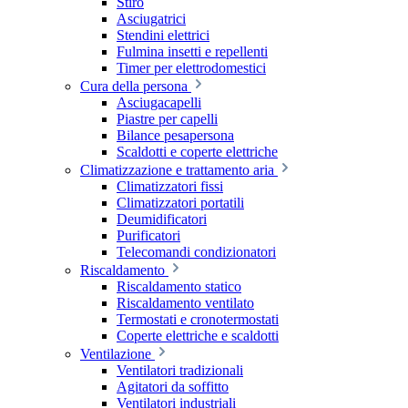
Stiro
Asciugatrici
Stendini elettrici
Fulmina insetti e repellenti
Timer per elettrodomestici
Cura della persona
Asciugacapelli
Piastre per capelli
Bilance pesapersona
Scaldotti e coperte elettriche
Climatizzazione e trattamento aria
Climatizzatori fissi
Climatizzatori portatili
Deumidificatori
Purificatori
Telecomandi condizionatori
Riscaldamento
Riscaldamento statico
Riscaldamento ventilato
Termostati e cronotermostati
Coperte elettriche e scaldotti
Ventilazione
Ventilatori tradizionali
Agitatori da soffitto
Ventilatori industriali