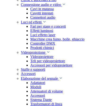
Connessione audio e video
Cavi in matassa
Cavetti intestati
Connettori audio
Luci ed effetti
Fari per stage e concerti
Effetti luminosi
Luci effetto laser
Macchine crea fumo, bolle, ghiaccio
Controller DMX
Prodotti chimici
Videoproiezione
Videoproiettore
Teli per videoproiettore
Accessori per vidoproiettore
Staffe e supporti
Accessori
Elaborazione del segnale
Adattatori
Moduli
Attenuatori di volume
Accessori
Sistema Dante
Trasformatori di linea