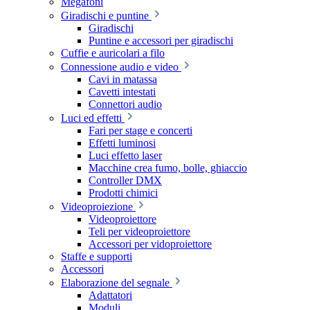
Megafoni
Giradischi e puntine
Giradischi
Puntine e accessori per giradischi
Cuffie e auricolari a filo
Connessione audio e video
Cavi in matassa
Cavetti intestati
Connettori audio
Luci ed effetti
Fari per stage e concerti
Effetti luminosi
Luci effetto laser
Macchine crea fumo, bolle, ghiaccio
Controller DMX
Prodotti chimici
Videoproiezione
Videoproiettore
Teli per videoproiettore
Accessori per vidoproiettore
Staffe e supporti
Accessori
Elaborazione del segnale
Adattatori
Moduli