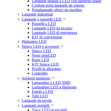
Lampade stradali a LED con pannello solare
Cordoni porta lampade da esterno
Portalampade sferici da giardino
Lampade industriali
Lampade e pannelli LED
Pannelli a LED
Lampade LED da incasso
Lampade LED di emergenza
KIT di conversione
Plafoniere LED
Strisce LED e accessori
Strisce LED
Neon stripLED
Barre LED
KIT Strisce LED
Profili in alluminio
Controller
Sorgenti luminose
Lampadine a LED SMD
Lampadine LED a filamento
Faretti a LED
Tubi LED
Lampade da tavolo
Lampade portatili
Torce LED ricaricabili