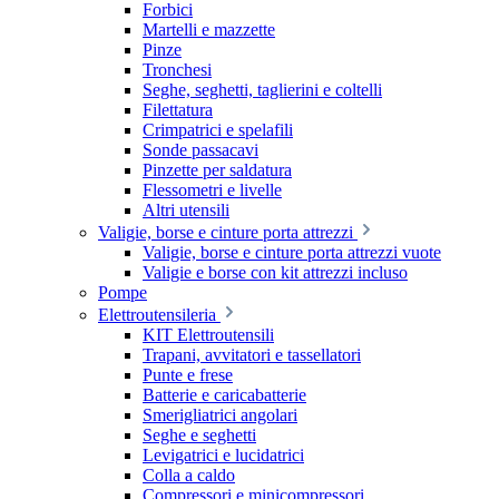
Forbici
Martelli e mazzette
Pinze
Tronchesi
Seghe, seghetti, taglierini e coltelli
Filettatura
Crimpatrici e spelafili
Sonde passacavi
Pinzette per saldatura
Flessometri e livelle
Altri utensili
Valigie, borse e cinture porta attrezzi
Valigie, borse e cinture porta attrezzi vuote
Valigie e borse con kit attrezzi incluso
Pompe
Elettroutensileria
KIT Elettroutensili
Trapani, avvitatori e tassellatori
Punte e frese
Batterie e caricabatterie
Smerigliatrici angolari
Seghe e seghetti
Levigatrici e lucidatrici
Colla a caldo
Compressori e minicompressori