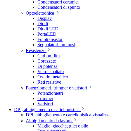
Condensatori ceramici
Condensatori di spunto
Optoelettronica
Display
Diodi
Diodi LED
PortaLED
Fototransistor
Segnalatori luminosi
Resistenze
Carbon film
Corazzate
Di potenza
Vetro smaltato
Ossido metallico
Reti resistive
Potenziometri, trimmer e varistori
Potenziometri
Trimmer
Varistori
DPI, abbigliamento e cartellonistica
DPI, abbigliamento e cartellonistica visualizza
Abbigliamento da lavoro
Maglie, giacche, gilet e pile