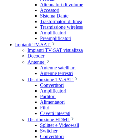
Attenuatori di volume
Accessori
Sistema Dante
Trasformatori di linea
Trasmissione wireless
Amplificatori
Preamplificatori
Impianti TV-SAT
Impianti TV-SAT visualizza
Decoder
Antenne
Antenne satellitari
Antenne terrestri
Distribuzione TV-SAT
Convertitori
Amplificatori
Partitori
Alimentatori
Filtri
Cavetti intestati
Distribuzione HDMI
Splitter e Videowall
Switcher
Convertitori