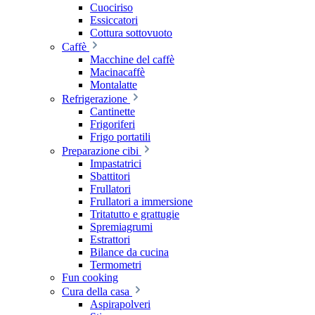
Cuociriso
Essiccatori
Cottura sottovuoto
Caffè
Macchine del caffè
Macinacaffè
Montalatte
Refrigerazione
Cantinette
Frigoriferi
Frigo portatili
Preparazione cibi
Impastatrici
Sbattitori
Frullatori
Frullatori a immersione
Tritatutto e grattugie
Spremiagrumi
Estrattori
Bilance da cucina
Termometri
Fun cooking
Cura della casa
Aspirapolveri