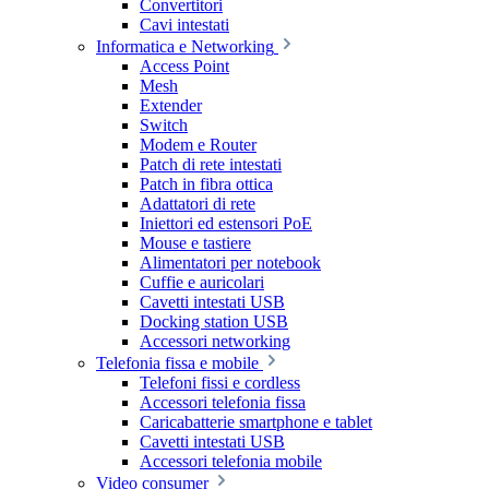
Convertitori
Cavi intestati
Informatica e Networking
Access Point
Mesh
Extender
Switch
Modem e Router
Patch di rete intestati
Patch in fibra ottica
Adattatori di rete
Iniettori ed estensori PoE
Mouse e tastiere
Alimentatori per notebook
Cuffie e auricolari
Cavetti intestati USB
Docking station USB
Accessori networking
Telefonia fissa e mobile
Telefoni fissi e cordless
Accessori telefonia fissa
Caricabatterie smartphone e tablet
Cavetti intestati USB
Accessori telefonia mobile
Video consumer