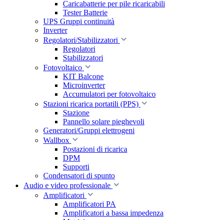
Caricabatterie per pile ricaricabili
Tester Batterie
UPS Gruppi continuità
Inverter
Regolatori/Stabilizzatori
Regolatori
Stabilizzatori
Fotovoltaico
KIT Balcone
Microinverter
Accumulatori per fotovoltaico
Stazioni ricarica portatili (PPS)
Stazione
Pannello solare pieghevoli
Generatori/Gruppi elettrogeni
Wallbox
Postazioni di ricarica
DPM
Supporti
Condensatori di spunto
Audio e video professionale
Amplificatori
Amplificatori PA
Amplificatori a bassa impedenza