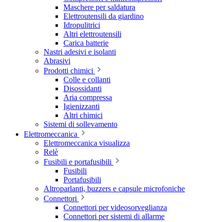
Maschere per saldatura
Elettroutensili da giardino
Idropulitrici
Altri elettroutensili
Carica batterie
Nastri adesivi e isolanti
Abrasivi
Prodotti chimici
Colle e collanti
Disossidanti
Aria compressa
Igienizzanti
Altri chimici
Sistemi di sollevamento
Elettromeccanica
Elettromeccanica visualizza
Relè
Fusibili e portafusibili
Fusibili
Portafusibili
Altroparlanti, buzzers e capsule microfoniche
Connettori
Connettori per videosorveglianza
Connettori per sistemi di allarme