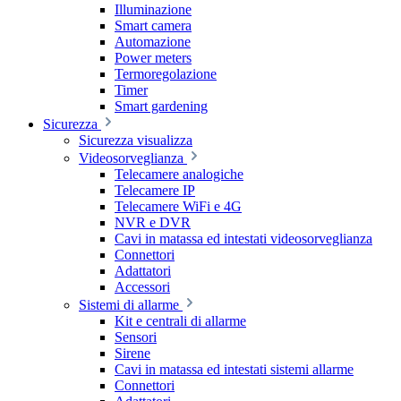
Illuminazione
Smart camera
Automazione
Power meters
Termoregolazione
Timer
Smart gardening
Sicurezza
Sicurezza visualizza
Videosorveglianza
Telecamere analogiche
Telecamere IP
Telecamere WiFi e 4G
NVR e DVR
Cavi in matassa ed intestati videosorveglianza
Connettori
Adattatori
Accessori
Sistemi di allarme
Kit e centrali di allarme
Sensori
Sirene
Cavi in matassa ed intestati sistemi allarme
Connettori