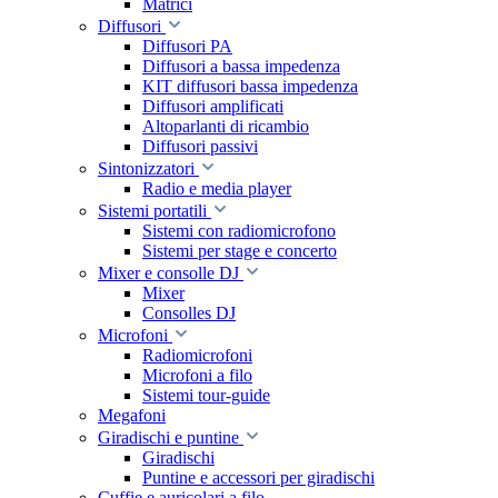
Matrici
Diffusori
Diffusori PA
Diffusori a bassa impedenza
KIT diffusori bassa impedenza
Diffusori amplificati
Altoparlanti di ricambio
Diffusori passivi
Sintonizzatori
Radio e media player
Sistemi portatili
Sistemi con radiomicrofono
Sistemi per stage e concerto
Mixer e consolle DJ
Mixer
Consolles DJ
Microfoni
Radiomicrofoni
Microfoni a filo
Sistemi tour-guide
Megafoni
Giradischi e puntine
Giradischi
Puntine e accessori per giradischi
Cuffie e auricolari a filo