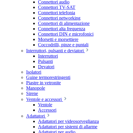
Connettori audio
Connettori TV-SAT
Connettori telefonia
Connettori networking
Connettori di alimentazione
Connettori alta frequenza
Connettori DIN e microfonici
Morsetti e morsettiere
Coccodrilli, pinze e puntali
Interruttori, pulsanti e deviatori
Interruttori
Pulsanti
Devatori
Isolatori
Guine termorestringenti
Piastre in vetronite
Manopole
Sirene
Ventole e accessori
Ventole
Accessori
Adattatori
Adattatori per videosorveglianza
Adattatori per sistemi di allarme
Adattatori per audio