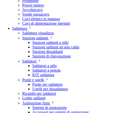
Prolunghe
Power meters
Avvolgicavo
Sonde passacavo
Cavi elettrici in matassa
Cavi di alimentazione intestati
Saldatura
Saldatura visualizza
Stazioni saldanti
Stazioni saldanti a stilo
Stazioni saldanti ad aria calda
Stazioni dissaldanti
Stazioni di rilavorazione
Saldatori
Saldatori a stilo
Saldatori a pistola
KIT saldatura
Punte e ugelli
Punte per saldatura
Ugelli per dissaldatura
Ricambi per saldatori
Leghe saldanti
Aspirazione fumi
Sistemi di aspirazione
Accessori per sistemi di aspirazione