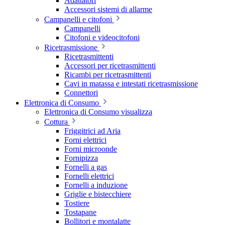
Adattatori
Accessori sistemi di allarme
Campanelli e citofoni
Campanelli
Citofoni e videocitofoni
Ricetrasmissione
Ricetrasmittenti
Accessori per ricetrasmittenti
Ricambi per ricetrasmittenti
Cavi in matassa e intestati ricetrasmissione
Connettori
Elettronica di Consumo
Elettronica di Consumo visualizza
Cottura
Friggitrici ad Aria
Forni elettrici
Forni microonde
Fornipizza
Fornelli a gas
Fornelli elettrici
Fornelli a induzione
Griglie e bistecchiere
Tostiere
Tostapane
Bollitori e montalatte