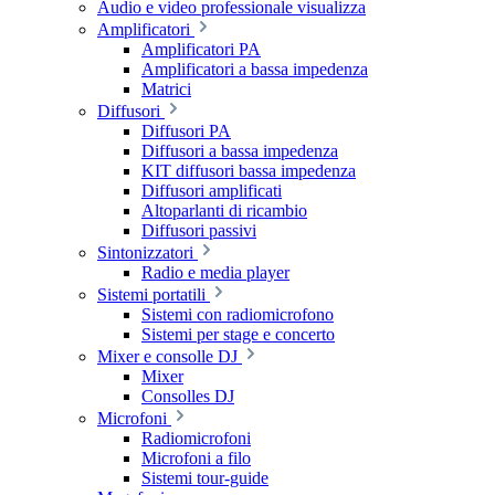
Audio e video professionale visualizza
Amplificatori
Amplificatori PA
Amplificatori a bassa impedenza
Matrici
Diffusori
Diffusori PA
Diffusori a bassa impedenza
KIT diffusori bassa impedenza
Diffusori amplificati
Altoparlanti di ricambio
Diffusori passivi
Sintonizzatori
Radio e media player
Sistemi portatili
Sistemi con radiomicrofono
Sistemi per stage e concerto
Mixer e consolle DJ
Mixer
Consolles DJ
Microfoni
Radiomicrofoni
Microfoni a filo
Sistemi tour-guide