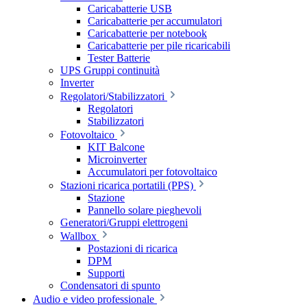
Caricabatterie USB
Caricabatterie per accumulatori
Caricabatterie per notebook
Caricabatterie per pile ricaricabili
Tester Batterie
UPS Gruppi continuità
Inverter
Regolatori/Stabilizzatori
Regolatori
Stabilizzatori
Fotovoltaico
KIT Balcone
Microinverter
Accumulatori per fotovoltaico
Stazioni ricarica portatili (PPS)
Stazione
Pannello solare pieghevoli
Generatori/Gruppi elettrogeni
Wallbox
Postazioni di ricarica
DPM
Supporti
Condensatori di spunto
Audio e video professionale