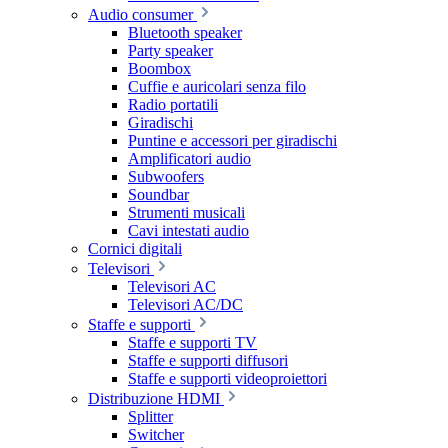
Audio consumer
Bluetooth speaker
Party speaker
Boombox
Cuffie e auricolari senza filo
Radio portatili
Giradischi
Puntine e accessori per giradischi
Amplificatori audio
Subwoofers
Soundbar
Strumenti musicali
Cavi intestati audio
Cornici digitali
Televisori
Televisori AC
Televisori AC/DC
Staffe e supporti
Staffe e supporti TV
Staffe e supporti diffusori
Staffe e supporti videoproiettori
Distribuzione HDMI
Splitter
Switcher