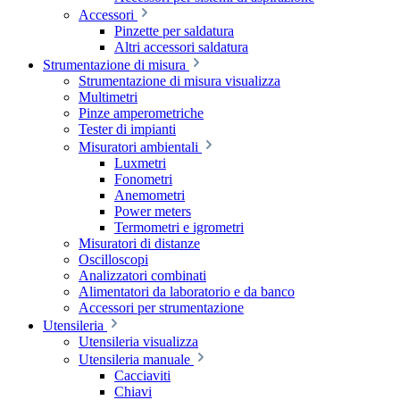
Accessori
Pinzette per saldatura
Altri accessori saldatura
Strumentazione di misura
Strumentazione di misura visualizza
Multimetri
Pinze amperometriche
Tester di impianti
Misuratori ambientali
Luxmetri
Fonometri
Anemometri
Power meters
Termometri e igrometri
Misuratori di distanze
Oscilloscopi
Analizzatori combinati
Alimentatori da laboratorio e da banco
Accessori per strumentazione
Utensileria
Utensileria visualizza
Utensileria manuale
Cacciaviti
Chiavi