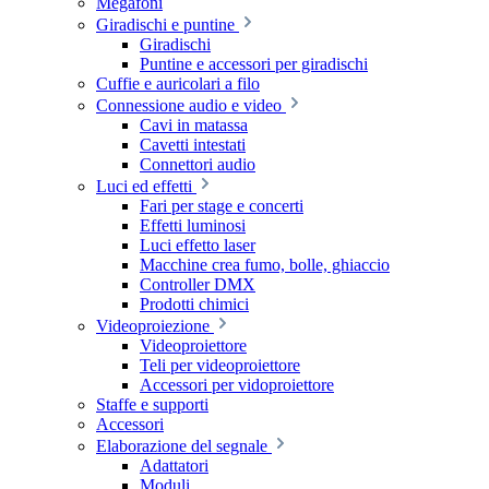
Megafoni
Giradischi e puntine
Giradischi
Puntine e accessori per giradischi
Cuffie e auricolari a filo
Connessione audio e video
Cavi in matassa
Cavetti intestati
Connettori audio
Luci ed effetti
Fari per stage e concerti
Effetti luminosi
Luci effetto laser
Macchine crea fumo, bolle, ghiaccio
Controller DMX
Prodotti chimici
Videoproiezione
Videoproiettore
Teli per videoproiettore
Accessori per vidoproiettore
Staffe e supporti
Accessori
Elaborazione del segnale
Adattatori
Moduli