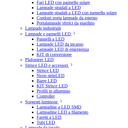
Fari LED con pannello solare
Lampade stradali a LED
Lampade stradali a LED con pannello solare
Cordoni porta lampade da esterno
Portalampade sferici da giardino
Lampade industriali
Lampade e pannelli LED
Pannelli a LED
Lampade LED da incasso
Lampade LED di emergenza
KIT di conversione
Plafoniere LED
Strisce LED e accessori
Strisce LED
Neon stripLED
Barre LED
KIT Strisce LED
Profili in alluminio
Controller
Sorgenti luminose
Lampadine a LED SMD
Lampadine LED a filamento
Faretti a LED
Tubi LED
Lampade da tavolo