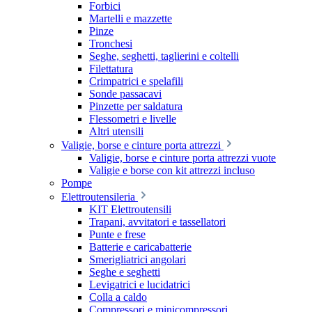
Forbici
Martelli e mazzette
Pinze
Tronchesi
Seghe, seghetti, taglierini e coltelli
Filettatura
Crimpatrici e spelafili
Sonde passacavi
Pinzette per saldatura
Flessometri e livelle
Altri utensili
Valigie, borse e cinture porta attrezzi
Valigie, borse e cinture porta attrezzi vuote
Valigie e borse con kit attrezzi incluso
Pompe
Elettroutensileria
KIT Elettroutensili
Trapani, avvitatori e tassellatori
Punte e frese
Batterie e caricabatterie
Smerigliatrici angolari
Seghe e seghetti
Levigatrici e lucidatrici
Colla a caldo
Compressori e minicompressori