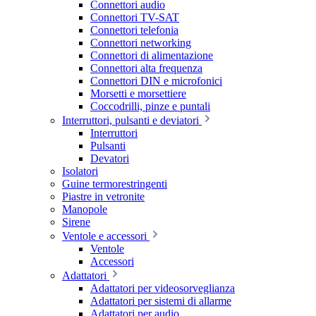
Connettori audio
Connettori TV-SAT
Connettori telefonia
Connettori networking
Connettori di alimentazione
Connettori alta frequenza
Connettori DIN e microfonici
Morsetti e morsettiere
Coccodrilli, pinze e puntali
Interruttori, pulsanti e deviatori
Interruttori
Pulsanti
Devatori
Isolatori
Guine termorestringenti
Piastre in vetronite
Manopole
Sirene
Ventole e accessori
Ventole
Accessori
Adattatori
Adattatori per videosorveglianza
Adattatori per sistemi di allarme
Adattatori per audio