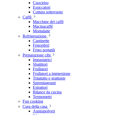
Cuociriso
Essiccatori
Cottura sottovuoto
Caffè
Macchine del caffè
Macinacaffè
Montalatte
Refrigerazione
Cantinette
Frigoriferi
Frigo portatili
Preparazione cibi
Impastatrici
Sbattitori
Frullatori
Frullatori a immersione
Tritatutto e grattugie
Spremiagrumi
Estrattori
Bilance da cucina
Termometri
Fun cooking
Cura della casa
Aspirapolveri