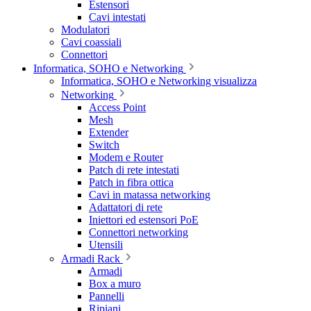
Estensori
Cavi intestati
Modulatori
Cavi coassiali
Connettori
Informatica, SOHO e Networking
Informatica, SOHO e Networking visualizza
Networking
Access Point
Mesh
Extender
Switch
Modem e Router
Patch di rete intestati
Patch in fibra ottica
Cavi in matassa networking
Adattatori di rete
Iniettori ed estensori PoE
Connettori networking
Utensili
Armadi Rack
Armadi
Box a muro
Pannelli
Ripiani