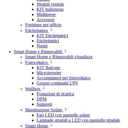
Moduli ventole
KIT bulloneria
Multiprese
Accessori
Forniture per ufficio
Etichettatura
KIT Etichettatrici
Etichettatrici
Nastri
Smart Home e Rinnovabili
Smart Home e Rinnovabili visualizza
Fotovoltaico
KIT Balcone
Microinverter
Accumulatori per fotovoltaico
Gruppi continuità UPS
Wallbox
Postazioni di ricarica
DPM
Supporti
Illuminazione Solare
Fari LED con pannello solare
Lampade stradali a LED con pannello stradale
Smart Home