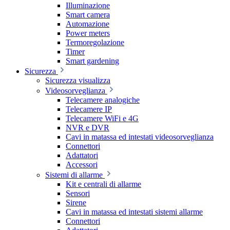
Illuminazione
Smart camera
Automazione
Power meters
Termoregolazione
Timer
Smart gardening
Sicurezza
Sicurezza visualizza
Videosorveglianza
Telecamere analogiche
Telecamere IP
Telecamere WiFi e 4G
NVR e DVR
Cavi in matassa ed intestati videosorveglianza
Connettori
Adattatori
Accessori
Sistemi di allarme
Kit e centrali di allarme
Sensori
Sirene
Cavi in matassa ed intestati sistemi allarme
Connettori