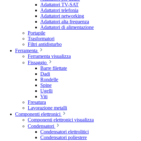
Adattatori TV-SAT
Adattatori telefonia
Adattatori networking
Adattatori alta frequenza
Adattatori di alimentazione
Portapile
Trasformatori
Filtri antidisturbo
Ferramenta
Ferramenta visualizza
Fissaggio
Barre filettate
Dadi
Rondelle
Spine
Ugelli
Viti
Fresatura
Lavorazione metalli
Componenti elettronici
Componenti elettronici visualizza
Condensatori
Condensatori elettrolitici
Condensatori poliestere