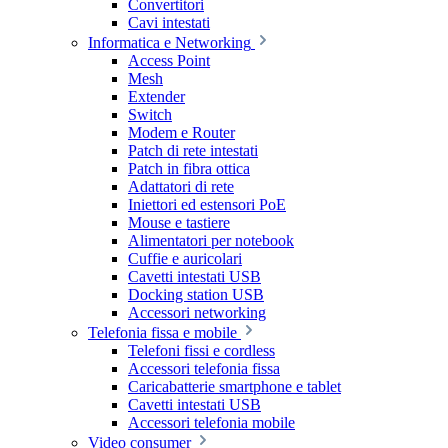
Convertitori
Cavi intestati
Informatica e Networking
Access Point
Mesh
Extender
Switch
Modem e Router
Patch di rete intestati
Patch in fibra ottica
Adattatori di rete
Iniettori ed estensori PoE
Mouse e tastiere
Alimentatori per notebook
Cuffie e auricolari
Cavetti intestati USB
Docking station USB
Accessori networking
Telefonia fissa e mobile
Telefoni fissi e cordless
Accessori telefonia fissa
Caricabatterie smartphone e tablet
Cavetti intestati USB
Accessori telefonia mobile
Video consumer