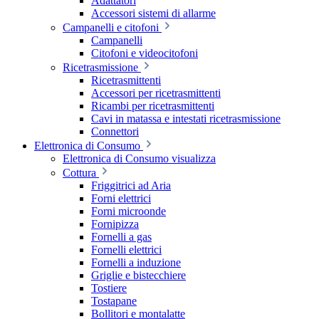
Adattatori
Accessori sistemi di allarme
Campanelli e citofoni
Campanelli
Citofoni e videocitofoni
Ricetrasmissione
Ricetrasmittenti
Accessori per ricetrasmittenti
Ricambi per ricetrasmittenti
Cavi in matassa e intestati ricetrasmissione
Connettori
Elettronica di Consumo
Elettronica di Consumo visualizza
Cottura
Friggitrici ad Aria
Forni elettrici
Forni microonde
Fornipizza
Fornelli a gas
Fornelli elettrici
Fornelli a induzione
Griglie e bistecchiere
Tostiere
Tostapane
Bollitori e montalatte