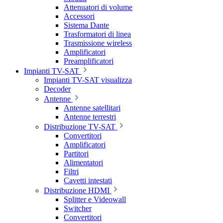
Attenuatori di volume
Accessori
Sistema Dante
Trasformatori di linea
Trasmissione wireless
Amplificatori
Preamplificatori
Impianti TV-SAT
Impianti TV-SAT visualizza
Decoder
Antenne
Antenne satellitari
Antenne terrestri
Distribuzione TV-SAT
Convertitori
Amplificatori
Partitori
Alimentatori
Filtri
Cavetti intestati
Distribuzione HDMI
Splitter e Videowall
Switcher
Convertitori