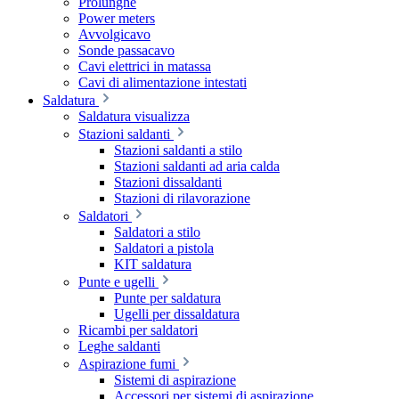
Prolunghe
Power meters
Avvolgicavo
Sonde passacavo
Cavi elettrici in matassa
Cavi di alimentazione intestati
Saldatura
Saldatura visualizza
Stazioni saldanti
Stazioni saldanti a stilo
Stazioni saldanti ad aria calda
Stazioni dissaldanti
Stazioni di rilavorazione
Saldatori
Saldatori a stilo
Saldatori a pistola
KIT saldatura
Punte e ugelli
Punte per saldatura
Ugelli per dissaldatura
Ricambi per saldatori
Leghe saldanti
Aspirazione fumi
Sistemi di aspirazione
Accessori per sistemi di aspirazione