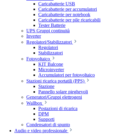
Caricabatterie USB
Caricabatterie per accumulatori
Caricabatterie per notebook
Caricabatterie per pile ricaricabili
Tester Batterie
UPS Gruppi continuità
Inverter
Regolatori/Stabilizzatori
Regolatori
Stabilizzatori
Fotovoltaico
KIT Balcone
Microinverter
Accumulatori per fotovoltaico
Stazioni ricarica portatili (PPS)
Stazione
Pannello solare pieghevoli
Generatori/Gruppi elettrogeni
Wallbox
Postazioni di ricarica
DPM
Supporti
Condensatori di spunto
Audio e video professionale