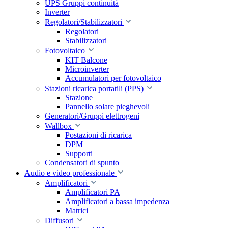
UPS Gruppi continuità
Inverter
Regolatori/Stabilizzatori
Regolatori
Stabilizzatori
Fotovoltaico
KIT Balcone
Microinverter
Accumulatori per fotovoltaico
Stazioni ricarica portatili (PPS)
Stazione
Pannello solare pieghevoli
Generatori/Gruppi elettrogeni
Wallbox
Postazioni di ricarica
DPM
Supporti
Condensatori di spunto
Audio e video professionale
Amplificatori
Amplificatori PA
Amplificatori a bassa impedenza
Matrici
Diffusori