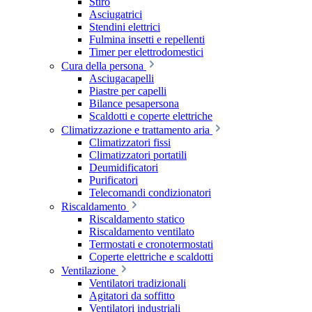
Stiro
Asciugatrici
Stendini elettrici
Fulmina insetti e repellenti
Timer per elettrodomestici
Cura della persona
Asciugacapelli
Piastre per capelli
Bilance pesapersona
Scaldotti e coperte elettriche
Climatizzazione e trattamento aria
Climatizzatori fissi
Climatizzatori portatili
Deumidificatori
Purificatori
Telecomandi condizionatori
Riscaldamento
Riscaldamento statico
Riscaldamento ventilato
Termostati e cronotermostati
Coperte elettriche e scaldotti
Ventilazione
Ventilatori tradizionali
Agitatori da soffitto
Ventilatori industriali