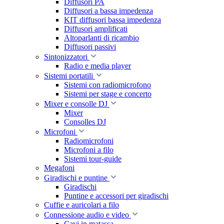
Diffusori PA
Diffusori a bassa impedenza
KIT diffusori bassa impedenza
Diffusori amplificati
Altoparlanti di ricambio
Diffusori passivi
Sintonizzatori
Radio e media player
Sistemi portatili
Sistemi con radiomicrofono
Sistemi per stage e concerto
Mixer e consolle DJ
Mixer
Consolles DJ
Microfoni
Radiomicrofoni
Microfoni a filo
Sistemi tour-guide
Megafoni
Giradischi e puntine
Giradischi
Puntine e accessori per giradischi
Cuffie e auricolari a filo
Connessione audio e video
Cavi in matassa