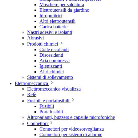
Maschere per saldatura
Elettroutensili da giardino
Idropulitrici
Altri elettroutensili
Carica batterie
Nastri adesivi e isolanti
Abrasivi
Prodotti chimici
Colle e collanti
Disossidanti
Aria compressa
Igienizzanti
Altri chimici
Sistemi di sollevamento
Elettromeccanica
Elettromeccanica visualizza
Relè
Fusibili e portafusibili
Fusibili
Portafusibili
Altroparlanti, buzzers e capsule microfoniche
Connettori
Connettori per videosorveglianza
Connettori per sistemi di allarme