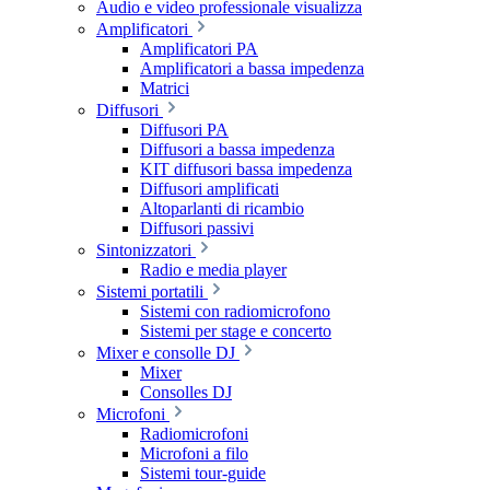
Audio e video professionale visualizza
Amplificatori
Amplificatori PA
Amplificatori a bassa impedenza
Matrici
Diffusori
Diffusori PA
Diffusori a bassa impedenza
KIT diffusori bassa impedenza
Diffusori amplificati
Altoparlanti di ricambio
Diffusori passivi
Sintonizzatori
Radio e media player
Sistemi portatili
Sistemi con radiomicrofono
Sistemi per stage e concerto
Mixer e consolle DJ
Mixer
Consolles DJ
Microfoni
Radiomicrofoni
Microfoni a filo
Sistemi tour-guide