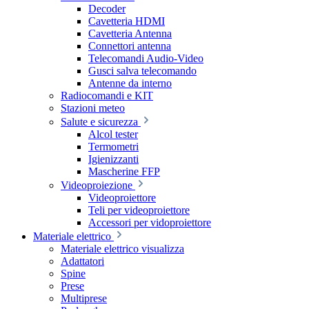
Decoder
Cavetteria HDMI
Cavetteria Antenna
Connettori antenna
Telecomandi Audio-Video
Gusci salva telecomando
Antenne da interno
Radiocomandi e KIT
Stazioni meteo
Salute e sicurezza
Alcol tester
Termometri
Igienizzanti
Mascherine FFP
Videoproiezione
Videoproiettore
Teli per videoproiettore
Accessori per vidoproiettore
Materiale elettrico
Materiale elettrico visualizza
Adattatori
Spine
Prese
Multiprese