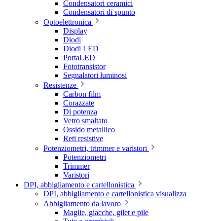
Condensatori ceramici
Condensatori di spunto
Optoelettronica
Display
Diodi
Diodi LED
PortaLED
Fototransistor
Segnalatori luminosi
Resistenze
Carbon film
Corazzate
Di potenza
Vetro smaltato
Ossido metallico
Reti resistive
Potenziometri, trimmer e varistori
Potenziometri
Trimmer
Varistori
DPI, abbigliamento e cartellonistica
DPI, abbigliamento e cartellonistica visualizza
Abbigliamento da lavoro
Maglie, giacche, gilet e pile