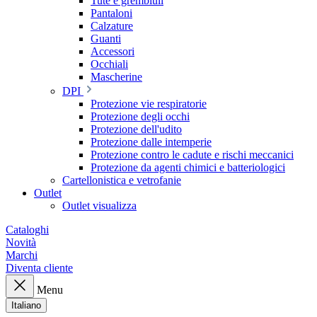
Tute e grembiuli
Pantaloni
Calzature
Guanti
Accessori
Occhiali
Mascherine
DPI
Protezione vie respiratorie
Protezione degli occhi
Protezione dell'udito
Protezione dalle intemperie
Protezione contro le cadute e rischi meccanici
Protezione da agenti chimici e batteriologici
Cartellonistica e vetrofanie
Outlet
Outlet visualizza
Cataloghi
Novità
Marchi
Diventa cliente
Menu
Italiano