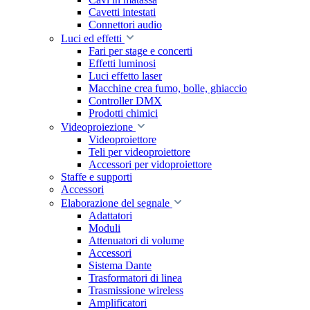
Cavetti intestati
Connettori audio
Luci ed effetti
Fari per stage e concerti
Effetti luminosi
Luci effetto laser
Macchine crea fumo, bolle, ghiaccio
Controller DMX
Prodotti chimici
Videoproiezione
Videoproiettore
Teli per videoproiettore
Accessori per vidoproiettore
Staffe e supporti
Accessori
Elaborazione del segnale
Adattatori
Moduli
Attenuatori di volume
Accessori
Sistema Dante
Trasformatori di linea
Trasmissione wireless
Amplificatori