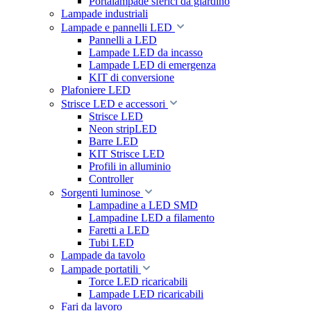
Portalampade sferici da giardino
Lampade industriali
Lampade e pannelli LED
Pannelli a LED
Lampade LED da incasso
Lampade LED di emergenza
KIT di conversione
Plafoniere LED
Strisce LED e accessori
Strisce LED
Neon stripLED
Barre LED
KIT Strisce LED
Profili in alluminio
Controller
Sorgenti luminose
Lampadine a LED SMD
Lampadine LED a filamento
Faretti a LED
Tubi LED
Lampade da tavolo
Lampade portatili
Torce LED ricaricabili
Lampade LED ricaricabili
Fari da lavoro