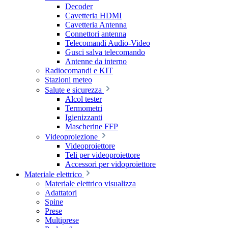
Decoder
Cavetteria HDMI
Cavetteria Antenna
Connettori antenna
Telecomandi Audio-Video
Gusci salva telecomando
Antenne da interno
Radiocomandi e KIT
Stazioni meteo
Salute e sicurezza
Alcol tester
Termometri
Igienizzanti
Mascherine FFP
Videoproiezione
Videoproiettore
Teli per videoproiettore
Accessori per vidoproiettore
Materiale elettrico
Materiale elettrico visualizza
Adattatori
Spine
Prese
Multiprese