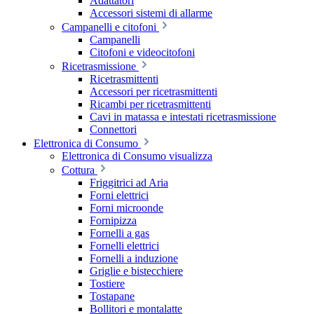
Adattatori
Accessori sistemi di allarme
Campanelli e citofoni
Campanelli
Citofoni e videocitofoni
Ricetrasmissione
Ricetrasmittenti
Accessori per ricetrasmittenti
Ricambi per ricetrasmittenti
Cavi in matassa e intestati ricetrasmissione
Connettori
Elettronica di Consumo
Elettronica di Consumo visualizza
Cottura
Friggitrici ad Aria
Forni elettrici
Forni microonde
Fornipizza
Fornelli a gas
Fornelli elettrici
Fornelli a induzione
Griglie e bistecchiere
Tostiere
Tostapane
Bollitori e montalatte