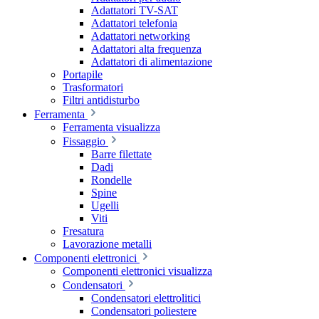
Adattatori TV-SAT
Adattatori telefonia
Adattatori networking
Adattatori alta frequenza
Adattatori di alimentazione
Portapile
Trasformatori
Filtri antidisturbo
Ferramenta
Ferramenta visualizza
Fissaggio
Barre filettate
Dadi
Rondelle
Spine
Ugelli
Viti
Fresatura
Lavorazione metalli
Componenti elettronici
Componenti elettronici visualizza
Condensatori
Condensatori elettrolitici
Condensatori poliestere