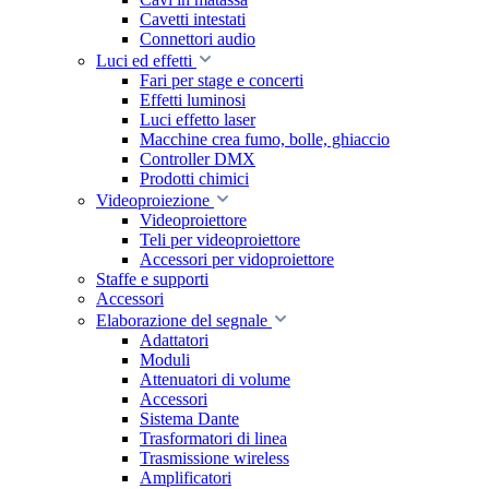
Cavetti intestati
Connettori audio
Luci ed effetti
Fari per stage e concerti
Effetti luminosi
Luci effetto laser
Macchine crea fumo, bolle, ghiaccio
Controller DMX
Prodotti chimici
Videoproiezione
Videoproiettore
Teli per videoproiettore
Accessori per vidoproiettore
Staffe e supporti
Accessori
Elaborazione del segnale
Adattatori
Moduli
Attenuatori di volume
Accessori
Sistema Dante
Trasformatori di linea
Trasmissione wireless
Amplificatori