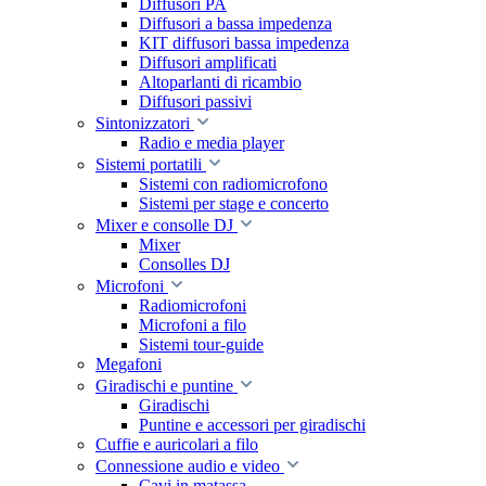
Diffusori PA
Diffusori a bassa impedenza
KIT diffusori bassa impedenza
Diffusori amplificati
Altoparlanti di ricambio
Diffusori passivi
Sintonizzatori
Radio e media player
Sistemi portatili
Sistemi con radiomicrofono
Sistemi per stage e concerto
Mixer e consolle DJ
Mixer
Consolles DJ
Microfoni
Radiomicrofoni
Microfoni a filo
Sistemi tour-guide
Megafoni
Giradischi e puntine
Giradischi
Puntine e accessori per giradischi
Cuffie e auricolari a filo
Connessione audio e video
Cavi in matassa