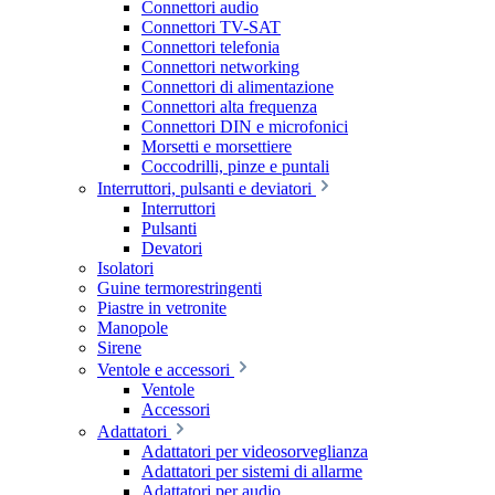
Connettori audio
Connettori TV-SAT
Connettori telefonia
Connettori networking
Connettori di alimentazione
Connettori alta frequenza
Connettori DIN e microfonici
Morsetti e morsettiere
Coccodrilli, pinze e puntali
Interruttori, pulsanti e deviatori
Interruttori
Pulsanti
Devatori
Isolatori
Guine termorestringenti
Piastre in vetronite
Manopole
Sirene
Ventole e accessori
Ventole
Accessori
Adattatori
Adattatori per videosorveglianza
Adattatori per sistemi di allarme
Adattatori per audio