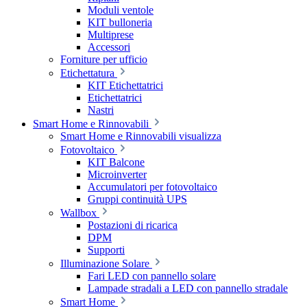
Moduli ventole
KIT bulloneria
Multiprese
Accessori
Forniture per ufficio
Etichettatura
KIT Etichettatrici
Etichettatrici
Nastri
Smart Home e Rinnovabili
Smart Home e Rinnovabili visualizza
Fotovoltaico
KIT Balcone
Microinverter
Accumulatori per fotovoltaico
Gruppi continuità UPS
Wallbox
Postazioni di ricarica
DPM
Supporti
Illuminazione Solare
Fari LED con pannello solare
Lampade stradali a LED con pannello stradale
Smart Home