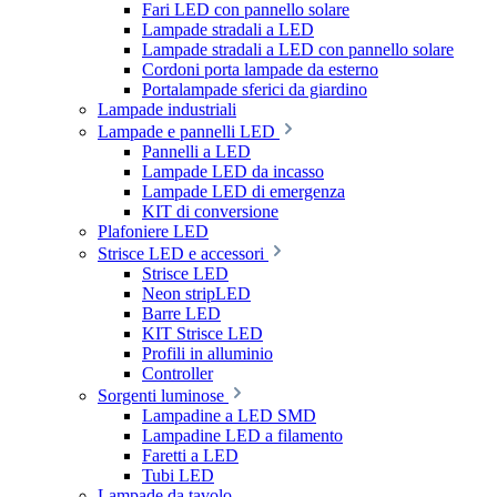
Fari LED con pannello solare
Lampade stradali a LED
Lampade stradali a LED con pannello solare
Cordoni porta lampade da esterno
Portalampade sferici da giardino
Lampade industriali
Lampade e pannelli LED
Pannelli a LED
Lampade LED da incasso
Lampade LED di emergenza
KIT di conversione
Plafoniere LED
Strisce LED e accessori
Strisce LED
Neon stripLED
Barre LED
KIT Strisce LED
Profili in alluminio
Controller
Sorgenti luminose
Lampadine a LED SMD
Lampadine LED a filamento
Faretti a LED
Tubi LED
Lampade da tavolo