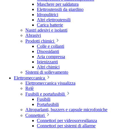
Maschere per saldatura
Elettroutensili da giardino
Idropulitrici
Altri elettroutensili
Carica batterie
Nastri adesivi e isolanti
Abrasivi
Prodotti chimici
Colle e collanti
Disossidanti
Aria compressa
Igienizzanti
Altri chimici
Sistemi di sollevamento
Elettromeccanica
Elettromeccanica visualizza
Relè
Fusibili e portafusibili
Fusibili
Portafusibili
Altroparlanti, buzzers e capsule microfoniche
Connettori
Connettori per videosorveglianza
Connettori per sistemi di allarme