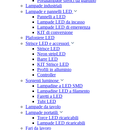
Portalampade sferici da giardino
Lampade industriali
Lampade e pannelli LED
Pannelli a LED
Lampade LED da incasso
Lampade LED di emergenza
KIT di conversione
Plafoniere LED
Strisce LED e accessori
Strisce LED
Neon stripLED
Barre LED
KIT Strisce LED
Profili in alluminio
Controller
Sorgenti luminose
Lampadine a LED SMD
Lampadine LED a filamento
Faretti a LED
Tubi LED
Lampade da tavolo
Lampade portatili
Torce LED ricaricabili
Lampade LED ricaricabili
Fari da lavoro