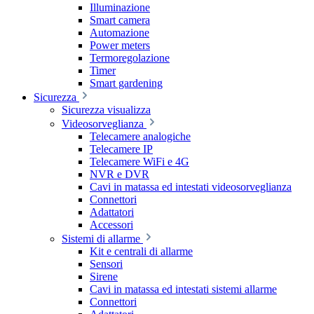
Illuminazione
Smart camera
Automazione
Power meters
Termoregolazione
Timer
Smart gardening
Sicurezza
Sicurezza visualizza
Videosorveglianza
Telecamere analogiche
Telecamere IP
Telecamere WiFi e 4G
NVR e DVR
Cavi in matassa ed intestati videosorveglianza
Connettori
Adattatori
Accessori
Sistemi di allarme
Kit e centrali di allarme
Sensori
Sirene
Cavi in matassa ed intestati sistemi allarme
Connettori