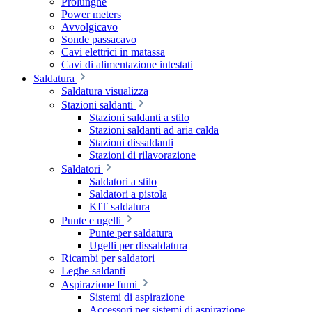
Prolunghe
Power meters
Avvolgicavo
Sonde passacavo
Cavi elettrici in matassa
Cavi di alimentazione intestati
Saldatura
Saldatura visualizza
Stazioni saldanti
Stazioni saldanti a stilo
Stazioni saldanti ad aria calda
Stazioni dissaldanti
Stazioni di rilavorazione
Saldatori
Saldatori a stilo
Saldatori a pistola
KIT saldatura
Punte e ugelli
Punte per saldatura
Ugelli per dissaldatura
Ricambi per saldatori
Leghe saldanti
Aspirazione fumi
Sistemi di aspirazione
Accessori per sistemi di aspirazione