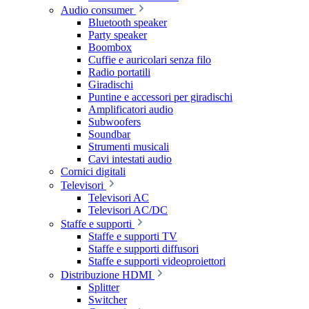
Audio consumer
Bluetooth speaker
Party speaker
Boombox
Cuffie e auricolari senza filo
Radio portatili
Giradischi
Puntine e accessori per giradischi
Amplificatori audio
Subwoofers
Soundbar
Strumenti musicali
Cavi intestati audio
Cornici digitali
Televisori
Televisori AC
Televisori AC/DC
Staffe e supporti
Staffe e supporti TV
Staffe e supporti diffusori
Staffe e supporti videoproiettori
Distribuzione HDMI
Splitter
Switcher