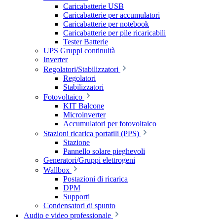
Caricabatterie USB
Caricabatterie per accumulatori
Caricabatterie per notebook
Caricabatterie per pile ricaricabili
Tester Batterie
UPS Gruppi continuità
Inverter
Regolatori/Stabilizzatori
Regolatori
Stabilizzatori
Fotovoltaico
KIT Balcone
Microinverter
Accumulatori per fotovoltaico
Stazioni ricarica portatili (PPS)
Stazione
Pannello solare pieghevoli
Generatori/Gruppi elettrogeni
Wallbox
Postazioni di ricarica
DPM
Supporti
Condensatori di spunto
Audio e video professionale