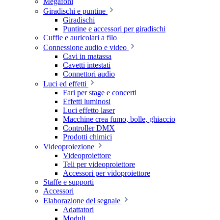
Megafoni
Giradischi e puntine
Giradischi
Puntine e accessori per giradischi
Cuffie e auricolari a filo
Connessione audio e video
Cavi in matassa
Cavetti intestati
Connettori audio
Luci ed effetti
Fari per stage e concerti
Effetti luminosi
Luci effetto laser
Macchine crea fumo, bolle, ghiaccio
Controller DMX
Prodotti chimici
Videoproiezione
Videoproiettore
Teli per videoproiettore
Accessori per vidoproiettore
Staffe e supporti
Accessori
Elaborazione del segnale
Adattatori
Moduli