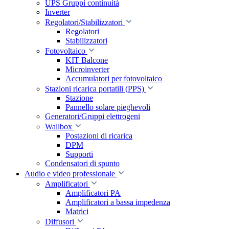
UPS Gruppi continuità
Inverter
Regolatori/Stabilizzatori
Regolatori
Stabilizzatori
Fotovoltaico
KIT Balcone
Microinverter
Accumulatori per fotovoltaico
Stazioni ricarica portatili (PPS)
Stazione
Pannello solare pieghevoli
Generatori/Gruppi elettrogeni
Wallbox
Postazioni di ricarica
DPM
Supporti
Condensatori di spunto
Audio e video professionale
Amplificatori
Amplificatori PA
Amplificatori a bassa impedenza
Matrici
Diffusori