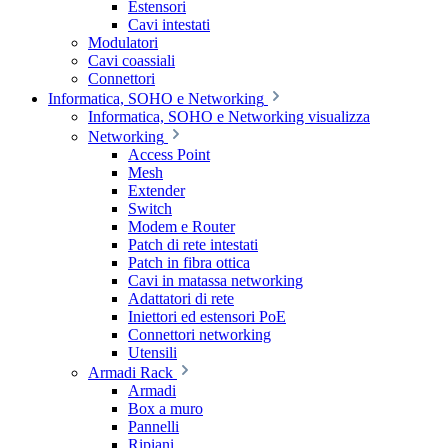
Estensori
Cavi intestati
Modulatori
Cavi coassiali
Connettori
Informatica, SOHO e Networking
Informatica, SOHO e Networking visualizza
Networking
Access Point
Mesh
Extender
Switch
Modem e Router
Patch di rete intestati
Patch in fibra ottica
Cavi in matassa networking
Adattatori di rete
Iniettori ed estensori PoE
Connettori networking
Utensili
Armadi Rack
Armadi
Box a muro
Pannelli
Ripiani