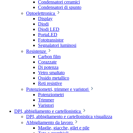
Condensatori ceramici
Condensatori di spunto
Optoelettronica
Display
Diodi
Diodi LED
PortaLED
Fototransistor
Segnalatori luminosi
Resistenze
Carbon film
Corazzate
Di potenza
Vetro smaltato
Ossido metallico
Reti resistive
Potenziometri, trimmer e varistori
Potenziometri
Trimmer
Varistori
DPI, abbigliamento e cartellonistica
DPI, abbigliamento e cartellonistica visualizza
Abbigliamento da lavoro
Maglie, giacche, gilet e pile