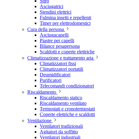
Stiro
Asciugatrici
Stendini elettrici
Fulmina insetti e repellenti
Timer per elettrodomestici
Cura della persona
Asciugacapelli
Piastre per capelli
Bilance pesapersona
Scaldotti e coperte elettriche
Climatizzazione e trattamento aria
Climatizzatori fissi
Climatizzatori portatili
Deumidificatori
Purificatori
Telecomandi condizionatori
Riscaldamento
Riscaldamento statico
Riscaldamento ventilato
Termostati e cronotermostati
Coperte elettriche e scaldotti
Ventilazione
Ventilatori tradizionali
Agitatori da soffitto
Ventilatori industriali