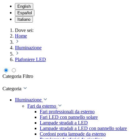
English
Español
Italiano
Dove sei:
Home
Illuminazione
Plafoniere LED
Categoria
Filtro
Categoria
Illuminazione
Fari da esterno
Fari professionali da esterno
Fari LED con pannello solare
Lampade stradali a LED
Lampade stradali a LED con pannello solare
Cordoni porta lampade da esterno