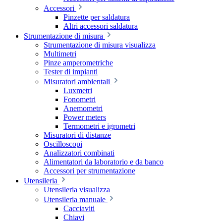
Accessori
Pinzette per saldatura
Altri accessori saldatura
Strumentazione di misura
Strumentazione di misura visualizza
Multimetri
Pinze amperometriche
Tester di impianti
Misuratori ambientali
Luxmetri
Fonometri
Anemometri
Power meters
Termometri e igrometri
Misuratori di distanze
Oscilloscopi
Analizzatori combinati
Alimentatori da laboratorio e da banco
Accessori per strumentazione
Utensileria
Utensileria visualizza
Utensileria manuale
Cacciaviti
Chiavi