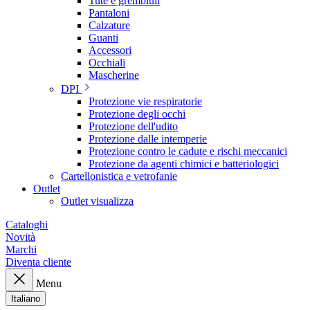
Tute e grembiuli
Pantaloni
Calzature
Guanti
Accessori
Occhiali
Mascherine
DPI
Protezione vie respiratorie
Protezione degli occhi
Protezione dell'udito
Protezione dalle intemperie
Protezione contro le cadute e rischi meccanici
Protezione da agenti chimici e batteriologici
Cartellonistica e vetrofanie
Outlet
Outlet visualizza
Cataloghi
Novità
Marchi
Diventa cliente
Menu
Italiano