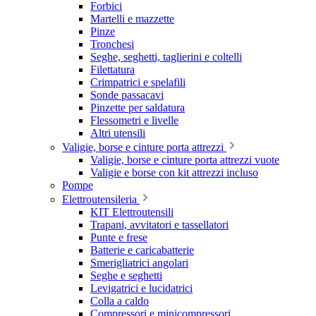
Forbici
Martelli e mazzette
Pinze
Tronchesi
Seghe, seghetti, taglierini e coltelli
Filettatura
Crimpatrici e spelafili
Sonde passacavi
Pinzette per saldatura
Flessometri e livelle
Altri utensili
Valigie, borse e cinture porta attrezzi
Valigie, borse e cinture porta attrezzi vuote
Valigie e borse con kit attrezzi incluso
Pompe
Elettroutensileria
KIT Elettroutensili
Trapani, avvitatori e tassellatori
Punte e frese
Batterie e caricabatterie
Smerigliatrici angolari
Seghe e seghetti
Levigatrici e lucidatrici
Colla a caldo
Compressori e minicompressori