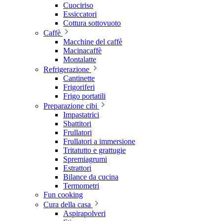
Cuociriso
Essiccatori
Cottura sottovuoto
Caffè
Macchine del caffè
Macinacaffè
Montalatte
Refrigerazione
Cantinette
Frigoriferi
Frigo portatili
Preparazione cibi
Impastatrici
Sbattitori
Frullatori
Frullatori a immersione
Tritatutto e grattugie
Spremiagrumi
Estrattori
Bilance da cucina
Termometri
Fun cooking
Cura della casa
Aspirapolveri