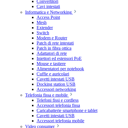
Convertitori
Cavi intestati
Informatica e Networking
Access Point
Mesh
Extender
Switch
Modem e Router
Patch di rete intestati
Patch in fibra ottica
Adattatori di rete
Iniettori ed estensori PoE
Mouse e tastiere
Alimentatori per notebook
Cuffie e auricolari
Cavetti intestati USB
Docking station USB
Accessori networking
Telefonia fissa e mobile
Telefoni fissi e cordless
Accessori telefonia fissa
Caricabatterie smartphone e tablet
Cavetti intestati USB
Accessori telefonia mobile
Video consumer