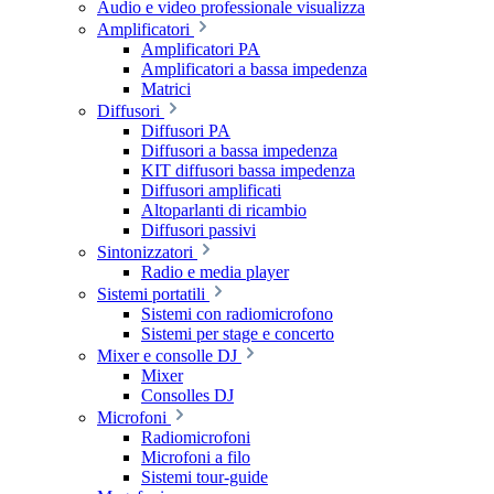
Audio e video professionale visualizza
Amplificatori
Amplificatori PA
Amplificatori a bassa impedenza
Matrici
Diffusori
Diffusori PA
Diffusori a bassa impedenza
KIT diffusori bassa impedenza
Diffusori amplificati
Altoparlanti di ricambio
Diffusori passivi
Sintonizzatori
Radio e media player
Sistemi portatili
Sistemi con radiomicrofono
Sistemi per stage e concerto
Mixer e consolle DJ
Mixer
Consolles DJ
Microfoni
Radiomicrofoni
Microfoni a filo
Sistemi tour-guide