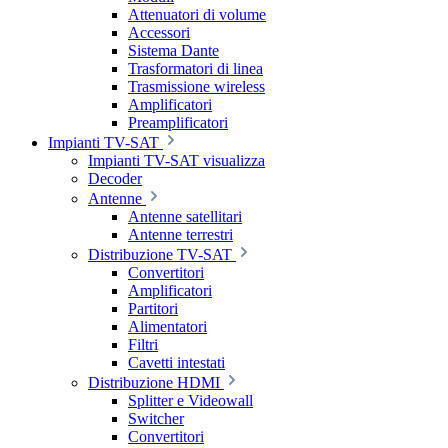
Attenuatori di volume
Accessori
Sistema Dante
Trasformatori di linea
Trasmissione wireless
Amplificatori
Preamplificatori
Impianti TV-SAT
Impianti TV-SAT visualizza
Decoder
Antenne
Antenne satellitari
Antenne terrestri
Distribuzione TV-SAT
Convertitori
Amplificatori
Partitori
Alimentatori
Filtri
Cavetti intestati
Distribuzione HDMI
Splitter e Videowall
Switcher
Convertitori