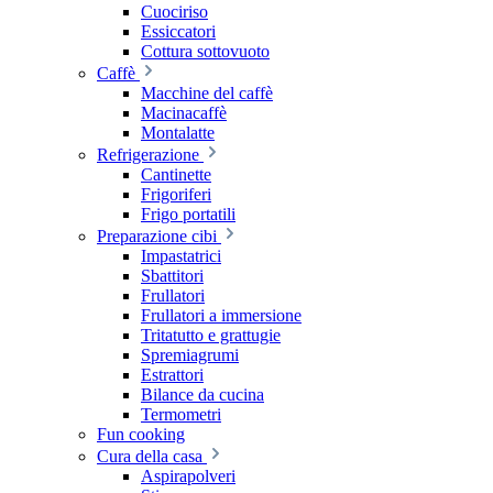
Cuociriso
Essiccatori
Cottura sottovuoto
Caffè
Macchine del caffè
Macinacaffè
Montalatte
Refrigerazione
Cantinette
Frigoriferi
Frigo portatili
Preparazione cibi
Impastatrici
Sbattitori
Frullatori
Frullatori a immersione
Tritatutto e grattugie
Spremiagrumi
Estrattori
Bilance da cucina
Termometri
Fun cooking
Cura della casa
Aspirapolveri