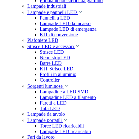
Portalampade sferici da giardino
Lampade industriali
Lampade e pannelli LED
Pannelli a LED
Lampade LED da incasso
Lampade LED di emergenza
KIT di conversione
Plafoniere LED
Strisce LED e accessori
Strisce LED
Neon stripLED
Barre LED
KIT Strisce LED
Profili in alluminio
Controller
Sorgenti luminose
Lampadine a LED SMD
Lampadine LED a filamento
Faretti a LED
Tubi LED
Lampade da tavolo
Lampade portatili
Torce LED ricaricabili
Lampade LED ricaricabili
Fari da lavoro