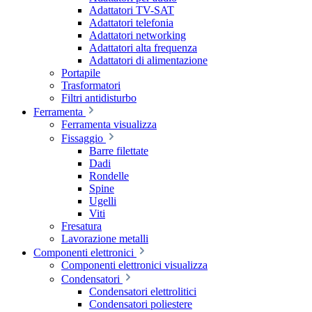
Adattatori TV-SAT
Adattatori telefonia
Adattatori networking
Adattatori alta frequenza
Adattatori di alimentazione
Portapile
Trasformatori
Filtri antidisturbo
Ferramenta
Ferramenta visualizza
Fissaggio
Barre filettate
Dadi
Rondelle
Spine
Ugelli
Viti
Fresatura
Lavorazione metalli
Componenti elettronici
Componenti elettronici visualizza
Condensatori
Condensatori elettrolitici
Condensatori poliestere