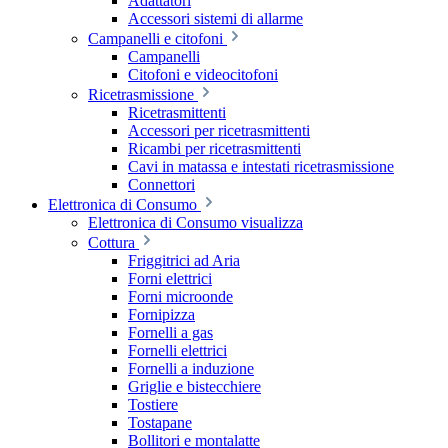
Adattatori
Accessori sistemi di allarme
Campanelli e citofoni
Campanelli
Citofoni e videocitofoni
Ricetrasmissione
Ricetrasmittenti
Accessori per ricetrasmittenti
Ricambi per ricetrasmittenti
Cavi in matassa e intestati ricetrasmissione
Connettori
Elettronica di Consumo
Elettronica di Consumo visualizza
Cottura
Friggitrici ad Aria
Forni elettrici
Forni microonde
Fornipizza
Fornelli a gas
Fornelli elettrici
Fornelli a induzione
Griglie e bistecchiere
Tostiere
Tostapane
Bollitori e montalatte