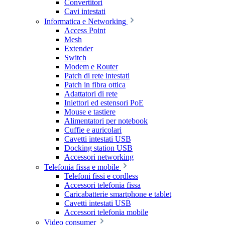
Convertitori
Cavi intestati
Informatica e Networking
Access Point
Mesh
Extender
Switch
Modem e Router
Patch di rete intestati
Patch in fibra ottica
Adattatori di rete
Iniettori ed estensori PoE
Mouse e tastiere
Alimentatori per notebook
Cuffie e auricolari
Cavetti intestati USB
Docking station USB
Accessori networking
Telefonia fissa e mobile
Telefoni fissi e cordless
Accessori telefonia fissa
Caricabatterie smartphone e tablet
Cavetti intestati USB
Accessori telefonia mobile
Video consumer