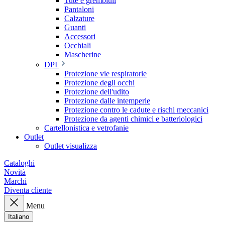
Tute e grembiuli
Pantaloni
Calzature
Guanti
Accessori
Occhiali
Mascherine
DPI
Protezione vie respiratorie
Protezione degli occhi
Protezione dell'udito
Protezione dalle intemperie
Protezione contro le cadute e rischi meccanici
Protezione da agenti chimici e batteriologici
Cartellonistica e vetrofanie
Outlet
Outlet visualizza
Cataloghi
Novità
Marchi
Diventa cliente
Menu
Italiano