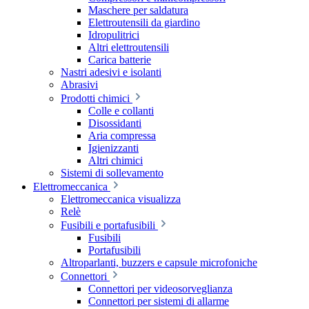
Maschere per saldatura
Elettroutensili da giardino
Idropulitrici
Altri elettroutensili
Carica batterie
Nastri adesivi e isolanti
Abrasivi
Prodotti chimici
Colle e collanti
Disossidanti
Aria compressa
Igienizzanti
Altri chimici
Sistemi di sollevamento
Elettromeccanica
Elettromeccanica visualizza
Relè
Fusibili e portafusibili
Fusibili
Portafusibili
Altroparlanti, buzzers e capsule microfoniche
Connettori
Connettori per videosorveglianza
Connettori per sistemi di allarme