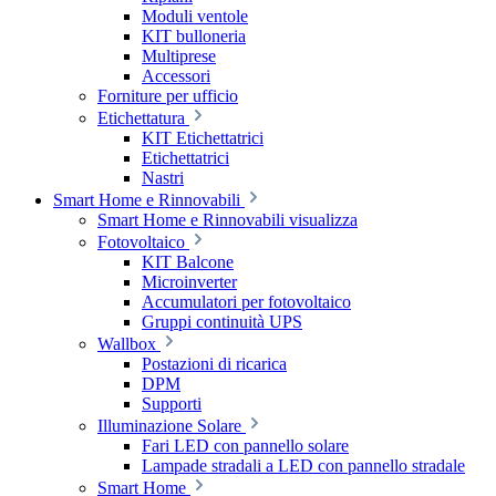
Moduli ventole
KIT bulloneria
Multiprese
Accessori
Forniture per ufficio
Etichettatura
KIT Etichettatrici
Etichettatrici
Nastri
Smart Home e Rinnovabili
Smart Home e Rinnovabili visualizza
Fotovoltaico
KIT Balcone
Microinverter
Accumulatori per fotovoltaico
Gruppi continuità UPS
Wallbox
Postazioni di ricarica
DPM
Supporti
Illuminazione Solare
Fari LED con pannello solare
Lampade stradali a LED con pannello stradale
Smart Home