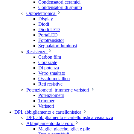
Condensatori ceramici
Condensatori di spunto
Optoelettronica
Display
Diodi
Diodi LED
PortaLED
Fototransistor
Segnalatori luminosi
Resistenze
Carbon film
Corazzate
Di potenza
Vetro smaltato
Ossido metallico
Reti resistive
Potenziometri, trimmer e varistori
Potenziometri
Trimmer
Varistori
DPI, abbigliamento e cartellonistica
DPI, abbigliamento e cartellonistica visualizza
Abbigliamento da lavoro
Maglie, giacche, gilet e pile