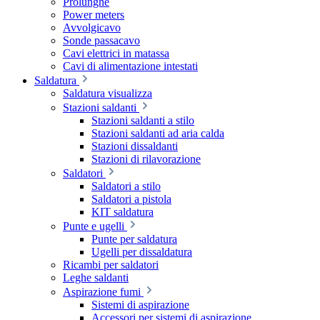
Prolunghe
Power meters
Avvolgicavo
Sonde passacavo
Cavi elettrici in matassa
Cavi di alimentazione intestati
Saldatura
Saldatura visualizza
Stazioni saldanti
Stazioni saldanti a stilo
Stazioni saldanti ad aria calda
Stazioni dissaldanti
Stazioni di rilavorazione
Saldatori
Saldatori a stilo
Saldatori a pistola
KIT saldatura
Punte e ugelli
Punte per saldatura
Ugelli per dissaldatura
Ricambi per saldatori
Leghe saldanti
Aspirazione fumi
Sistemi di aspirazione
Accessori per sistemi di aspirazione