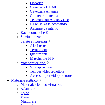
Decoder
Cavetteria HDMI
Cavetteria Antenna
Connettori antenna
Telecomandi Audio-Video
Gusci salva telecomando
Antenne da interno
Radiocomandi e KIT
Stazioni meteo
Salute e sicurezza
Alcol tester
Termometri
Igienizzanti
Mascherine FFP
Videoproiezione
Videoproiettore
Teli per videoproiettore
Accessori per vidoproiettore
Materiale elettrico
Materiale elettrico visualizza
Adattatori
Spine
Prese
Multiprese