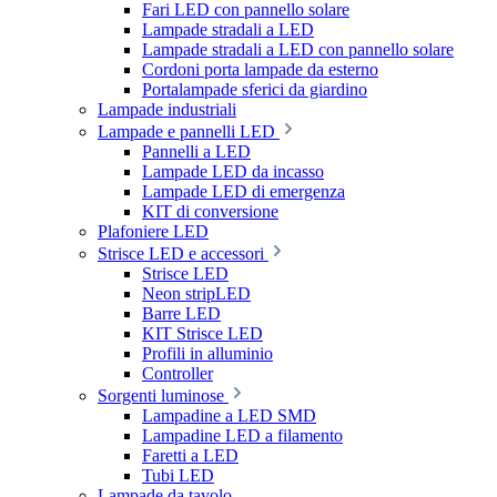
Fari LED con pannello solare
Lampade stradali a LED
Lampade stradali a LED con pannello solare
Cordoni porta lampade da esterno
Portalampade sferici da giardino
Lampade industriali
Lampade e pannelli LED
Pannelli a LED
Lampade LED da incasso
Lampade LED di emergenza
KIT di conversione
Plafoniere LED
Strisce LED e accessori
Strisce LED
Neon stripLED
Barre LED
KIT Strisce LED
Profili in alluminio
Controller
Sorgenti luminose
Lampadine a LED SMD
Lampadine LED a filamento
Faretti a LED
Tubi LED
Lampade da tavolo