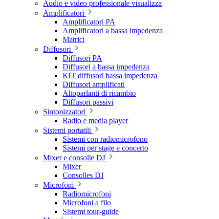
Audio e video professionale visualizza
Amplificatori
Amplificatori PA
Amplificatori a bassa impedenza
Matrici
Diffusori
Diffusori PA
Diffusori a bassa impedenza
KIT diffusori bassa impedenza
Diffusori amplificati
Altoparlanti di ricambio
Diffusori passivi
Sintonizzatori
Radio e media player
Sistemi portatili
Sistemi con radiomicrofono
Sistemi per stage e concerto
Mixer e consolle DJ
Mixer
Consolles DJ
Microfoni
Radiomicrofoni
Microfoni a filo
Sistemi tour-guide