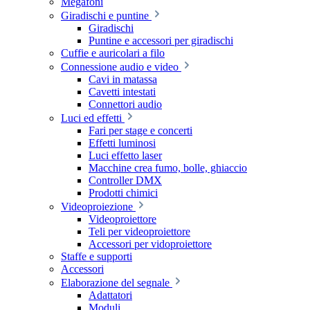
Megafoni
Giradischi e puntine
Giradischi
Puntine e accessori per giradischi
Cuffie e auricolari a filo
Connessione audio e video
Cavi in matassa
Cavetti intestati
Connettori audio
Luci ed effetti
Fari per stage e concerti
Effetti luminosi
Luci effetto laser
Macchine crea fumo, bolle, ghiaccio
Controller DMX
Prodotti chimici
Videoproiezione
Videoproiettore
Teli per videoproiettore
Accessori per vidoproiettore
Staffe e supporti
Accessori
Elaborazione del segnale
Adattatori
Moduli