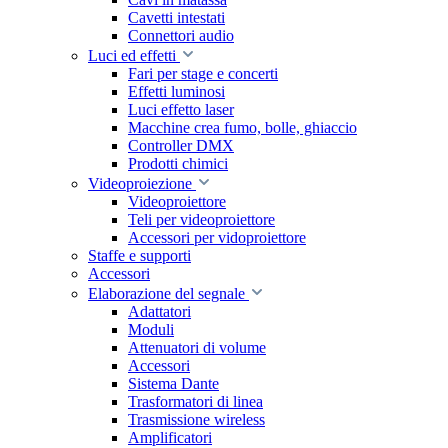
Cavetti intestati
Connettori audio
Luci ed effetti
Fari per stage e concerti
Effetti luminosi
Luci effetto laser
Macchine crea fumo, bolle, ghiaccio
Controller DMX
Prodotti chimici
Videoproiezione
Videoproiettore
Teli per videoproiettore
Accessori per vidoproiettore
Staffe e supporti
Accessori
Elaborazione del segnale
Adattatori
Moduli
Attenuatori di volume
Accessori
Sistema Dante
Trasformatori di linea
Trasmissione wireless
Amplificatori