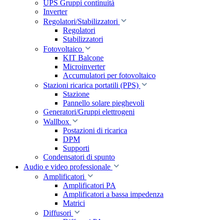
UPS Gruppi continuità
Inverter
Regolatori/Stabilizzatori
Regolatori
Stabilizzatori
Fotovoltaico
KIT Balcone
Microinverter
Accumulatori per fotovoltaico
Stazioni ricarica portatili (PPS)
Stazione
Pannello solare pieghevoli
Generatori/Gruppi elettrogeni
Wallbox
Postazioni di ricarica
DPM
Supporti
Condensatori di spunto
Audio e video professionale
Amplificatori
Amplificatori PA
Amplificatori a bassa impedenza
Matrici
Diffusori