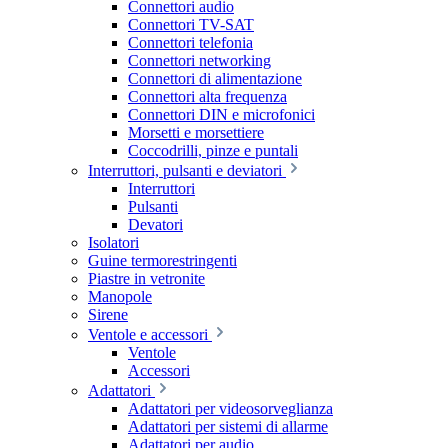
Connettori audio
Connettori TV-SAT
Connettori telefonia
Connettori networking
Connettori di alimentazione
Connettori alta frequenza
Connettori DIN e microfonici
Morsetti e morsettiere
Coccodrilli, pinze e puntali
Interruttori, pulsanti e deviatori
Interruttori
Pulsanti
Devatori
Isolatori
Guine termorestringenti
Piastre in vetronite
Manopole
Sirene
Ventole e accessori
Ventole
Accessori
Adattatori
Adattatori per videosorveglianza
Adattatori per sistemi di allarme
Adattatori per audio