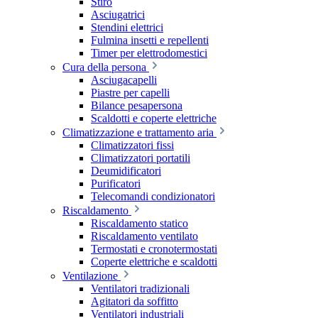
Stiro
Asciugatrici
Stendini elettrici
Fulmina insetti e repellenti
Timer per elettrodomestici
Cura della persona
Asciugacapelli
Piastre per capelli
Bilance pesapersona
Scaldotti e coperte elettriche
Climatizzazione e trattamento aria
Climatizzatori fissi
Climatizzatori portatili
Deumidificatori
Purificatori
Telecomandi condizionatori
Riscaldamento
Riscaldamento statico
Riscaldamento ventilato
Termostati e cronotermostati
Coperte elettriche e scaldotti
Ventilazione
Ventilatori tradizionali
Agitatori da soffitto
Ventilatori industriali