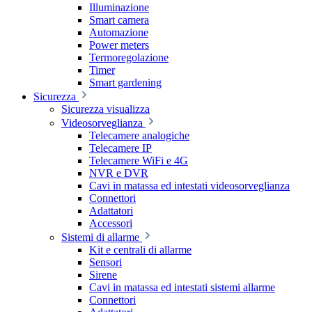
Illuminazione
Smart camera
Automazione
Power meters
Termoregolazione
Timer
Smart gardening
Sicurezza
Sicurezza visualizza
Videosorveglianza
Telecamere analogiche
Telecamere IP
Telecamere WiFi e 4G
NVR e DVR
Cavi in matassa ed intestati videosorveglianza
Connettori
Adattatori
Accessori
Sistemi di allarme
Kit e centrali di allarme
Sensori
Sirene
Cavi in matassa ed intestati sistemi allarme
Connettori