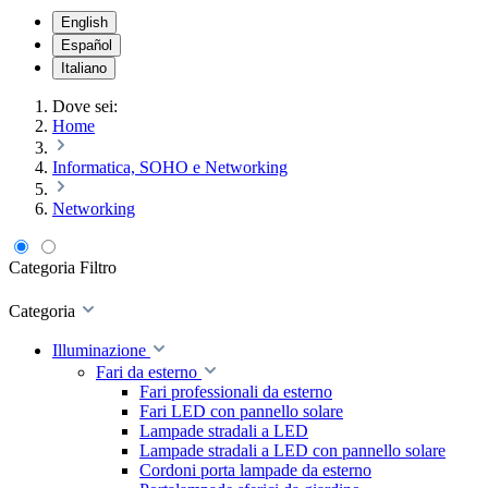
English
Español
Italiano
Dove sei:
Home
Informatica, SOHO e Networking
Networking
Categoria
Filtro
Categoria
Illuminazione
Fari da esterno
Fari professionali da esterno
Fari LED con pannello solare
Lampade stradali a LED
Lampade stradali a LED con pannello solare
Cordoni porta lampade da esterno