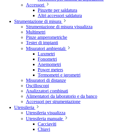
Accessori
Pinzette per saldatura
Altri accessori saldatura
Strumentazione di misura
Strumentazione di misura visualizza
Multimetri
Pinze amperometriche
Tester di impianti
Misuratori ambientali
Luxmetri
Fonometri
Anemometri
Power meters
Termometri e igrometri
Misuratori di distanze
Oscilloscopi
Analizzatori combinati
Alimentatori da laboratorio e da banco
Accessori per strumentazione
Utensileria
Utensileria visualizza
Utensileria manuale
Cacciaviti
Chiavi