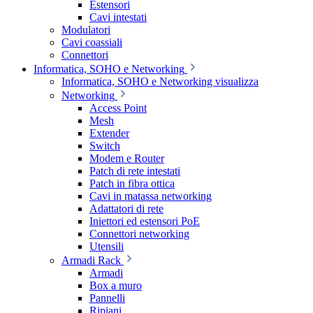
Estensori
Cavi intestati
Modulatori
Cavi coassiali
Connettori
Informatica, SOHO e Networking
Informatica, SOHO e Networking visualizza
Networking
Access Point
Mesh
Extender
Switch
Modem e Router
Patch di rete intestati
Patch in fibra ottica
Cavi in matassa networking
Adattatori di rete
Iniettori ed estensori PoE
Connettori networking
Utensili
Armadi Rack
Armadi
Box a muro
Pannelli
Ripiani