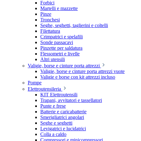
Forbici
Martelli e mazzette
Pinze
Tronchesi
Seghe, seghetti, taglierini e coltelli
Filettatura
Crimpatrici e spelafili
Sonde passacavi
Pinzette per saldatura
Flessometri e livelle
Altri utensili
Valigie, borse e cinture porta attrezzi
Valigie, borse e cinture porta attrezzi vuote
Valigie e borse con kit attrezzi incluso
Pompe
Elettroutensileria
KIT Elettroutensili
Trapani, avvitatori e tassellatori
Punte e frese
Batterie e caricabatterie
Smerigliatrici angolari
Seghe e seghetti
Levigatrici e lucidatrici
Colla a caldo
Compressori e minicompressori