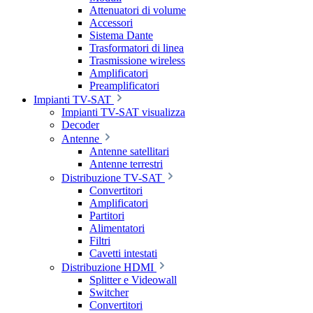
Attenuatori di volume
Accessori
Sistema Dante
Trasformatori di linea
Trasmissione wireless
Amplificatori
Preamplificatori
Impianti TV-SAT
Impianti TV-SAT visualizza
Decoder
Antenne
Antenne satellitari
Antenne terrestri
Distribuzione TV-SAT
Convertitori
Amplificatori
Partitori
Alimentatori
Filtri
Cavetti intestati
Distribuzione HDMI
Splitter e Videowall
Switcher
Convertitori