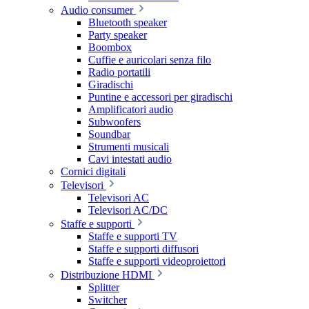
Audio consumer
Bluetooth speaker
Party speaker
Boombox
Cuffie e auricolari senza filo
Radio portatili
Giradischi
Puntine e accessori per giradischi
Amplificatori audio
Subwoofers
Soundbar
Strumenti musicali
Cavi intestati audio
Cornici digitali
Televisori
Televisori AC
Televisori AC/DC
Staffe e supporti
Staffe e supporti TV
Staffe e supporti diffusori
Staffe e supporti videoproiettori
Distribuzione HDMI
Splitter
Switcher