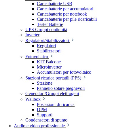
Caricabatterie USB
Caricabatterie per accumulatori
Caricabatterie per notebook
Caricabatterie per pile ricaricabili
Tester Batterie
UPS Gruppi continuità
Inverter
Regolatori/Stabilizzatori
Regolatori
Stabilizzatori
Fotovoltaico
KIT Balcone
Microinverter
Accumulatori per fotovoltaico
Stazioni ricarica portatili (PPS)
Stazione
Pannello solare pieghevoli
Generatori/Gruppi elettrogeni
Wallbox
Postazioni di ricarica
DPM
Supporti
Condensatori di spunto
Audio e video professionale