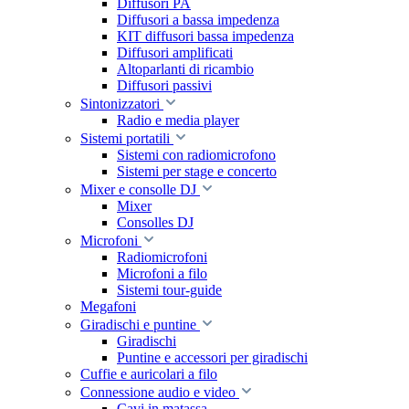
Diffusori PA
Diffusori a bassa impedenza
KIT diffusori bassa impedenza
Diffusori amplificati
Altoparlanti di ricambio
Diffusori passivi
Sintonizzatori
Radio e media player
Sistemi portatili
Sistemi con radiomicrofono
Sistemi per stage e concerto
Mixer e consolle DJ
Mixer
Consolles DJ
Microfoni
Radiomicrofoni
Microfoni a filo
Sistemi tour-guide
Megafoni
Giradischi e puntine
Giradischi
Puntine e accessori per giradischi
Cuffie e auricolari a filo
Connessione audio e video
Cavi in matassa