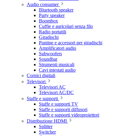
Audio consumer
Bluetooth speaker
Party speaker
Boombox
Cuffie e auricolari senza filo
Radio portatili
Giradischi
Puntine e accessori per giradischi
Amplificatori audio
Subwoofers
Soundbar
Strumenti musicali
Cavi intestati audio
Cornici digitali
Televisori
Televisori AC
Televisori AC/DC
Staffe e supporti
Staffe e supporti TV
Staffe e supporti diffusori
Staffe e supporti videoproiettori
Distribuzione HDMI
Splitter
Switcher