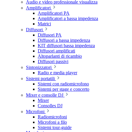
Audio e video professionale visualizza
Amplificatori
Amplificatori PA
Amplificatori a bassa impedenza
Matrici
Diffusori
Diffusori PA
Diffusori a bassa impedenza
KIT diffusori bassa impedenza
Diffusori amplificati
Altoparlanti di ricambio
Diffusori passivi
Sintonizzatori
Radio e media player
Sistemi portatili
Sistemi con radiomicrofono
Sistemi per stage e concerto
Mixer e consolle DJ
Mixer
Consolles DJ
Microfoni
Radiomicrofoni
Microfoni a filo
Sistemi tour-guide