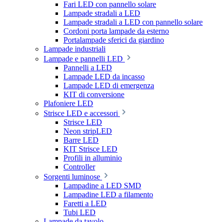
Fari LED con pannello solare
Lampade stradali a LED
Lampade stradali a LED con pannello solare
Cordoni porta lampade da esterno
Portalampade sferici da giardino
Lampade industriali
Lampade e pannelli LED
Pannelli a LED
Lampade LED da incasso
Lampade LED di emergenza
KIT di conversione
Plafoniere LED
Strisce LED e accessori
Strisce LED
Neon stripLED
Barre LED
KIT Strisce LED
Profili in alluminio
Controller
Sorgenti luminose
Lampadine a LED SMD
Lampadine LED a filamento
Faretti a LED
Tubi LED
Lampade da tavolo