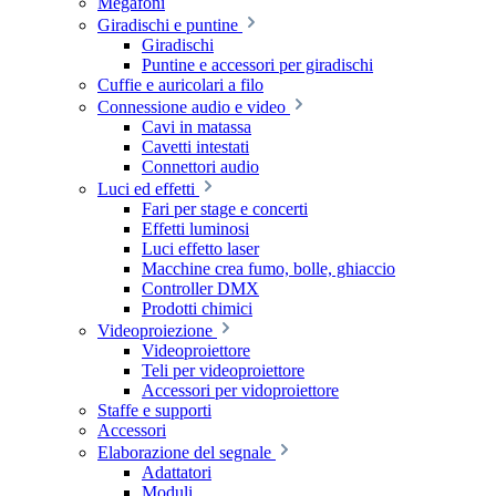
Megafoni
Giradischi e puntine
Giradischi
Puntine e accessori per giradischi
Cuffie e auricolari a filo
Connessione audio e video
Cavi in matassa
Cavetti intestati
Connettori audio
Luci ed effetti
Fari per stage e concerti
Effetti luminosi
Luci effetto laser
Macchine crea fumo, bolle, ghiaccio
Controller DMX
Prodotti chimici
Videoproiezione
Videoproiettore
Teli per videoproiettore
Accessori per vidoproiettore
Staffe e supporti
Accessori
Elaborazione del segnale
Adattatori
Moduli