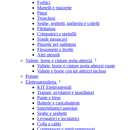
Forbici
Martelli e mazzette
Pinze
Tronchesi
Seghe, seghetti, taglierini e coltelli
Filettatura
Crimpatrici e spelafili
Sonde passacavi
Pinzette per saldatura
Flessometri e livelle
Altri utensili
Valigie, borse e cinture porta attrezzi
Valigie, borse e cinture porta attrezzi vuote
Valigie e borse con kit attrezzi incluso
Pompe
Elettroutensileria
KIT Elettroutensili
Trapani, avvitatori e tassellatori
Punte e frese
Batterie e caricabatterie
Smerigliatrici angolari
Seghe e seghetti
Levigatrici e lucidatrici
Colla a caldo
Compressori e minicompressori