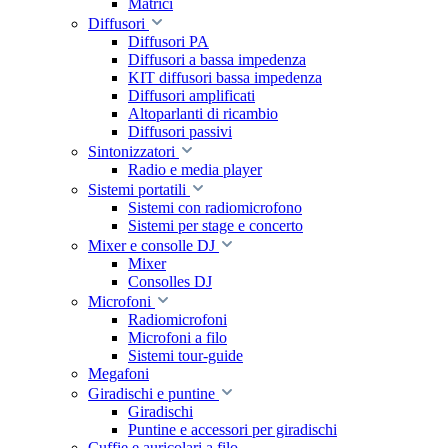
Matrici
Diffusori
Diffusori PA
Diffusori a bassa impedenza
KIT diffusori bassa impedenza
Diffusori amplificati
Altoparlanti di ricambio
Diffusori passivi
Sintonizzatori
Radio e media player
Sistemi portatili
Sistemi con radiomicrofono
Sistemi per stage e concerto
Mixer e consolle DJ
Mixer
Consolles DJ
Microfoni
Radiomicrofoni
Microfoni a filo
Sistemi tour-guide
Megafoni
Giradischi e puntine
Giradischi
Puntine e accessori per giradischi
Cuffie e auricolari a filo