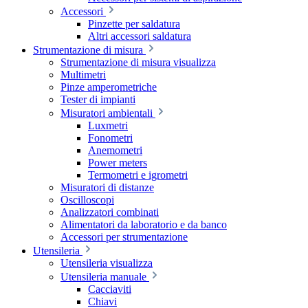
Accessori
Pinzette per saldatura
Altri accessori saldatura
Strumentazione di misura
Strumentazione di misura visualizza
Multimetri
Pinze amperometriche
Tester di impianti
Misuratori ambientali
Luxmetri
Fonometri
Anemometri
Power meters
Termometri e igrometri
Misuratori di distanze
Oscilloscopi
Analizzatori combinati
Alimentatori da laboratorio e da banco
Accessori per strumentazione
Utensileria
Utensileria visualizza
Utensileria manuale
Cacciaviti
Chiavi