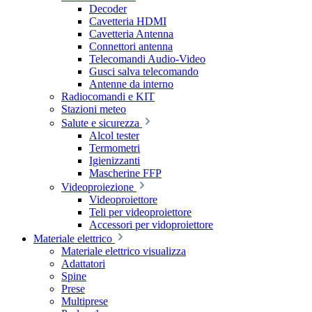
Decoder
Cavetteria HDMI
Cavetteria Antenna
Connettori antenna
Telecomandi Audio-Video
Gusci salva telecomando
Antenne da interno
Radiocomandi e KIT
Stazioni meteo
Salute e sicurezza
Alcol tester
Termometri
Igienizzanti
Mascherine FFP
Videoproiezione
Videoproiettore
Teli per videoproiettore
Accessori per vidoproiettore
Materiale elettrico
Materiale elettrico visualizza
Adattatori
Spine
Prese
Multiprese