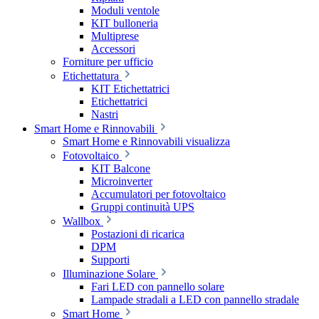
Moduli ventole
KIT bulloneria
Multiprese
Accessori
Forniture per ufficio
Etichettatura
KIT Etichettatrici
Etichettatrici
Nastri
Smart Home e Rinnovabili
Smart Home e Rinnovabili visualizza
Fotovoltaico
KIT Balcone
Microinverter
Accumulatori per fotovoltaico
Gruppi continuità UPS
Wallbox
Postazioni di ricarica
DPM
Supporti
Illuminazione Solare
Fari LED con pannello solare
Lampade stradali a LED con pannello stradale
Smart Home