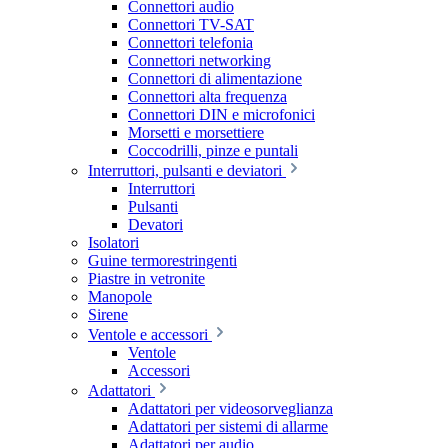
Connettori audio
Connettori TV-SAT
Connettori telefonia
Connettori networking
Connettori di alimentazione
Connettori alta frequenza
Connettori DIN e microfonici
Morsetti e morsettiere
Coccodrilli, pinze e puntali
Interruttori, pulsanti e deviatori
Interruttori
Pulsanti
Devatori
Isolatori
Guine termorestringenti
Piastre in vetronite
Manopole
Sirene
Ventole e accessori
Ventole
Accessori
Adattatori
Adattatori per videosorveglianza
Adattatori per sistemi di allarme
Adattatori per audio