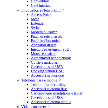
Convertitori
Cavi intestati
Informatica e Networking
Access Point
Mesh
Extender
Switch
Modem e Router
Patch di rete intestati
Patch in fibra ottica
Adattatori di rete
Iniettori ed estensori PoE
Mouse e tastiere
Alimentatori per notebook
Cuffie e auricolari
Cavetti intestati USB
Docking station USB
Accessori networking
Telefonia fissa e mobile
Telefoni fissi e cordless
Accessori telefonia fissa
Caricabatterie smartphone e tablet
Cavetti intestati USB
Accessori telefonia mobile
Video consumer