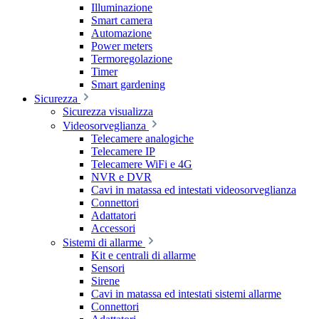
Illuminazione
Smart camera
Automazione
Power meters
Termoregolazione
Timer
Smart gardening
Sicurezza
Sicurezza visualizza
Videosorveglianza
Telecamere analogiche
Telecamere IP
Telecamere WiFi e 4G
NVR e DVR
Cavi in matassa ed intestati videosorveglianza
Connettori
Adattatori
Accessori
Sistemi di allarme
Kit e centrali di allarme
Sensori
Sirene
Cavi in matassa ed intestati sistemi allarme
Connettori