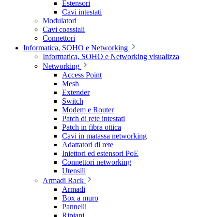
Estensori
Cavi intestati
Modulatori
Cavi coassiali
Connettori
Informatica, SOHO e Networking
Informatica, SOHO e Networking visualizza
Networking
Access Point
Mesh
Extender
Switch
Modem e Router
Patch di rete intestati
Patch in fibra ottica
Cavi in matassa networking
Adattatori di rete
Iniettori ed estensori PoE
Connettori networking
Utensili
Armadi Rack
Armadi
Box a muro
Pannelli
Ripiani