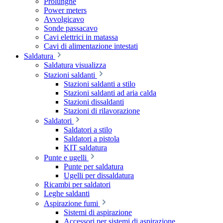
Prolunghe
Power meters
Avvolgicavo
Sonde passacavo
Cavi elettrici in matassa
Cavi di alimentazione intestati
Saldatura
Saldatura visualizza
Stazioni saldanti
Stazioni saldanti a stilo
Stazioni saldanti ad aria calda
Stazioni dissaldanti
Stazioni di rilavorazione
Saldatori
Saldatori a stilo
Saldatori a pistola
KIT saldatura
Punte e ugelli
Punte per saldatura
Ugelli per dissaldatura
Ricambi per saldatori
Leghe saldanti
Aspirazione fumi
Sistemi di aspirazione
Accessori per sistemi di aspirazione