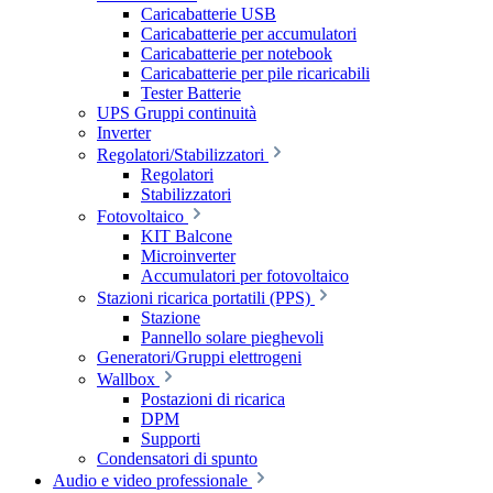
Caricabatterie USB
Caricabatterie per accumulatori
Caricabatterie per notebook
Caricabatterie per pile ricaricabili
Tester Batterie
UPS Gruppi continuità
Inverter
Regolatori/Stabilizzatori
Regolatori
Stabilizzatori
Fotovoltaico
KIT Balcone
Microinverter
Accumulatori per fotovoltaico
Stazioni ricarica portatili (PPS)
Stazione
Pannello solare pieghevoli
Generatori/Gruppi elettrogeni
Wallbox
Postazioni di ricarica
DPM
Supporti
Condensatori di spunto
Audio e video professionale