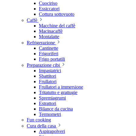
Cuociriso
Essiccatori
Cottura sottovuoto
Caffè
Macchine del caffè
Macinacaffè
Montalatte
Refrigerazione
Cantinette
Frigoriferi
Frigo portatili
Preparazione cibi
Impastatrici
Sbattitori
Frullatori
Frullatori a immersione
Tritatutto e grattugie
Spremiagrumi
Estrattori
Bilance da cucina
Termometri
Fun cooking
Cura della casa
Aspirapolveri