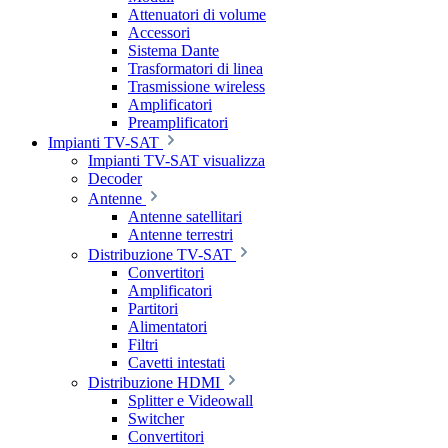
Attenuatori di volume
Accessori
Sistema Dante
Trasformatori di linea
Trasmissione wireless
Amplificatori
Preamplificatori
Impianti TV-SAT
Impianti TV-SAT visualizza
Decoder
Antenne
Antenne satellitari
Antenne terrestri
Distribuzione TV-SAT
Convertitori
Amplificatori
Partitori
Alimentatori
Filtri
Cavetti intestati
Distribuzione HDMI
Splitter e Videowall
Switcher
Convertitori