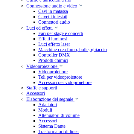
Connessione audio e video
Cavi in matassa
Cavetti intestati
Connettori audio
Luci ed effetti
Fari per stage e concerti
Effetti luminosi
Luci effetto laser
Macchine crea fumo, bolle, ghiaccio
Controller DMX
Prodotti chimici
Videoproiezione
Videoproiettore
Teli per videoproiettore
Accessori per vidoproiettore
Staffe e supporti
Accessori
Elaborazione del segnale
Adattatori
Moduli
Attenuatori di volume
Accessori
Sistema Dante
Trasformatori di linea