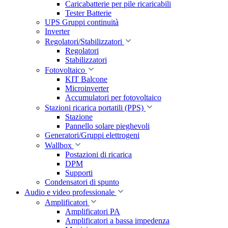
Caricabatterie per pile ricaricabili
Tester Batterie
UPS Gruppi continuità
Inverter
Regolatori/Stabilizzatori
Regolatori
Stabilizzatori
Fotovoltaico
KIT Balcone
Microinverter
Accumulatori per fotovoltaico
Stazioni ricarica portatili (PPS)
Stazione
Pannello solare pieghevoli
Generatori/Gruppi elettrogeni
Wallbox
Postazioni di ricarica
DPM
Supporti
Condensatori di spunto
Audio e video professionale
Amplificatori
Amplificatori PA
Amplificatori a bassa impedenza