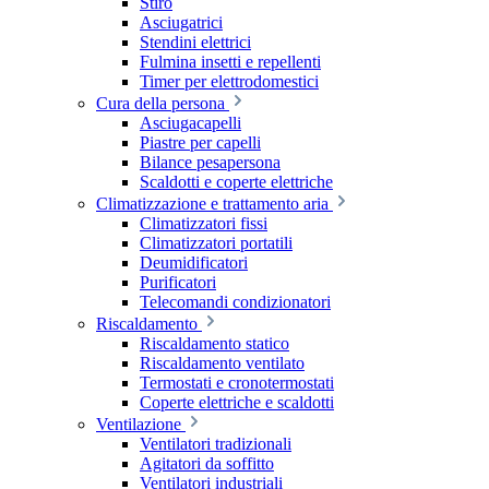
Stiro
Asciugatrici
Stendini elettrici
Fulmina insetti e repellenti
Timer per elettrodomestici
Cura della persona
Asciugacapelli
Piastre per capelli
Bilance pesapersona
Scaldotti e coperte elettriche
Climatizzazione e trattamento aria
Climatizzatori fissi
Climatizzatori portatili
Deumidificatori
Purificatori
Telecomandi condizionatori
Riscaldamento
Riscaldamento statico
Riscaldamento ventilato
Termostati e cronotermostati
Coperte elettriche e scaldotti
Ventilazione
Ventilatori tradizionali
Agitatori da soffitto
Ventilatori industriali