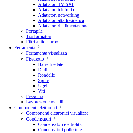
Adattatori TV-SAT
Adattatori telefonia
Adattatori networking
Adattatori alta frequenza
Adattatori di alimentazione
Portapile
Trasformatori
Filtri antidisturbo
Ferramenta
Ferramenta visualizza
Fissaggio
Barre filettate
Dadi
Rondelle
Spine
Ugelli
Viti
Fresatura
Lavorazione metalli
Componenti elettronici
Componenti elettronici visualizza
Condensatori
Condensatori elettrolitici
Condensatori poliestere