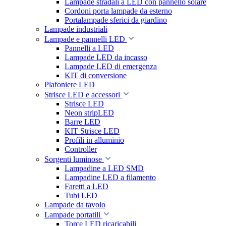
Lampade stradali a LED con pannello solare
Cordoni porta lampade da esterno
Portalampade sferici da giardino
Lampade industriali
Lampade e pannelli LED
Pannelli a LED
Lampade LED da incasso
Lampade LED di emergenza
KIT di conversione
Plafoniere LED
Strisce LED e accessori
Strisce LED
Neon stripLED
Barre LED
KIT Strisce LED
Profili in alluminio
Controller
Sorgenti luminose
Lampadine a LED SMD
Lampadine LED a filamento
Faretti a LED
Tubi LED
Lampade da tavolo
Lampade portatili
Torce LED ricaricabili