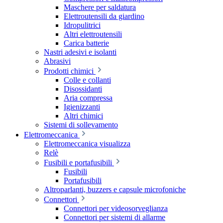
Maschere per saldatura
Elettroutensili da giardino
Idropulitrici
Altri elettroutensili
Carica batterie
Nastri adesivi e isolanti
Abrasivi
Prodotti chimici
Colle e collanti
Disossidanti
Aria compressa
Igienizzanti
Altri chimici
Sistemi di sollevamento
Elettromeccanica
Elettromeccanica visualizza
Relè
Fusibili e portafusibili
Fusibili
Portafusibili
Altroparlanti, buzzers e capsule microfoniche
Connettori
Connettori per videosorveglianza
Connettori per sistemi di allarme