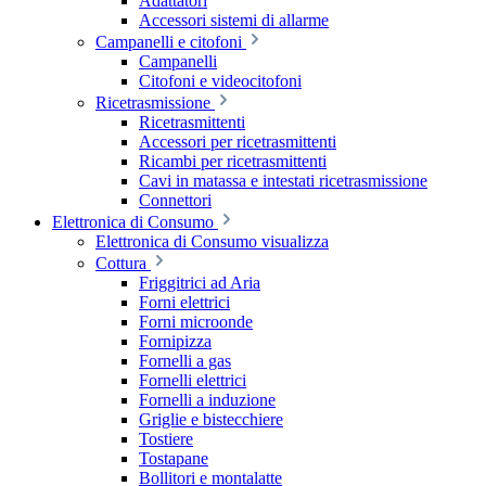
Adattatori
Accessori sistemi di allarme
Campanelli e citofoni
Campanelli
Citofoni e videocitofoni
Ricetrasmissione
Ricetrasmittenti
Accessori per ricetrasmittenti
Ricambi per ricetrasmittenti
Cavi in matassa e intestati ricetrasmissione
Connettori
Elettronica di Consumo
Elettronica di Consumo visualizza
Cottura
Friggitrici ad Aria
Forni elettrici
Forni microonde
Fornipizza
Fornelli a gas
Fornelli elettrici
Fornelli a induzione
Griglie e bistecchiere
Tostiere
Tostapane
Bollitori e montalatte