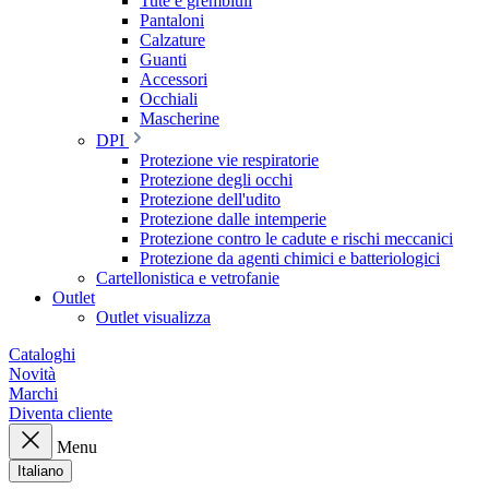
Tute e grembiuli
Pantaloni
Calzature
Guanti
Accessori
Occhiali
Mascherine
DPI
Protezione vie respiratorie
Protezione degli occhi
Protezione dell'udito
Protezione dalle intemperie
Protezione contro le cadute e rischi meccanici
Protezione da agenti chimici e batteriologici
Cartellonistica e vetrofanie
Outlet
Outlet visualizza
Cataloghi
Novità
Marchi
Diventa cliente
Menu
Italiano