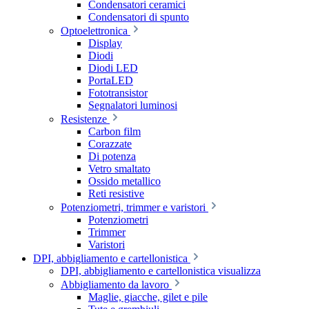
Condensatori ceramici
Condensatori di spunto
Optoelettronica
Display
Diodi
Diodi LED
PortaLED
Fototransistor
Segnalatori luminosi
Resistenze
Carbon film
Corazzate
Di potenza
Vetro smaltato
Ossido metallico
Reti resistive
Potenziometri, trimmer e varistori
Potenziometri
Trimmer
Varistori
DPI, abbigliamento e cartellonistica
DPI, abbigliamento e cartellonistica visualizza
Abbigliamento da lavoro
Maglie, giacche, gilet e pile