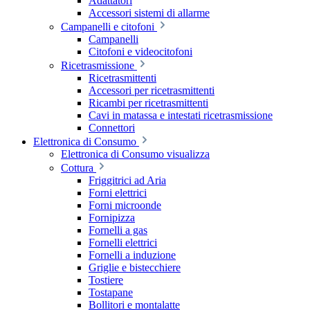
Adattatori
Accessori sistemi di allarme
Campanelli e citofoni
Campanelli
Citofoni e videocitofoni
Ricetrasmissione
Ricetrasmittenti
Accessori per ricetrasmittenti
Ricambi per ricetrasmittenti
Cavi in matassa e intestati ricetrasmissione
Connettori
Elettronica di Consumo
Elettronica di Consumo visualizza
Cottura
Friggitrici ad Aria
Forni elettrici
Forni microonde
Fornipizza
Fornelli a gas
Fornelli elettrici
Fornelli a induzione
Griglie e bistecchiere
Tostiere
Tostapane
Bollitori e montalatte