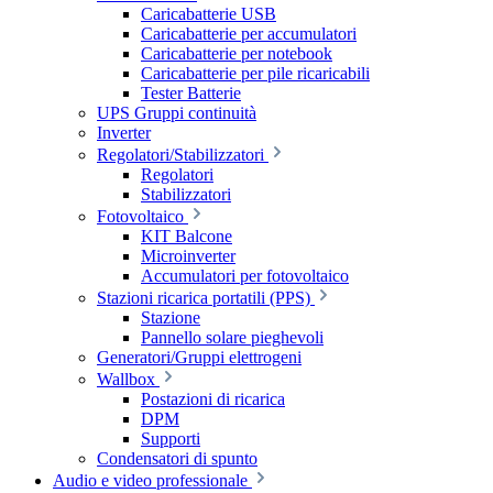
Caricabatterie USB
Caricabatterie per accumulatori
Caricabatterie per notebook
Caricabatterie per pile ricaricabili
Tester Batterie
UPS Gruppi continuità
Inverter
Regolatori/Stabilizzatori
Regolatori
Stabilizzatori
Fotovoltaico
KIT Balcone
Microinverter
Accumulatori per fotovoltaico
Stazioni ricarica portatili (PPS)
Stazione
Pannello solare pieghevoli
Generatori/Gruppi elettrogeni
Wallbox
Postazioni di ricarica
DPM
Supporti
Condensatori di spunto
Audio e video professionale