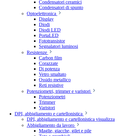
Condensatori ceramici
Condensatori di spunto
Optoelettronica
Display
Diodi
Diodi LED
PortaLED
Fototransistor
Segnalatori luminosi
Resistenze
Carbon film
Corazzate
Di potenza
Vetro smaltato
Ossido metallico
Reti resistive
Potenziometri, trimmer e varistori
Potenziometri
Trimmer
Varistori
DPI, abbigliamento e cartellonistica
DPI, abbigliamento e cartellonistica visualizza
Abbigliamento da lavoro
Maglie, giacche, gilet e pile