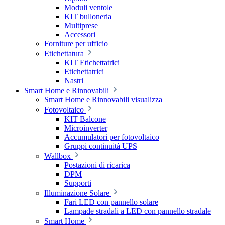
Moduli ventole
KIT bulloneria
Multiprese
Accessori
Forniture per ufficio
Etichettatura
KIT Etichettatrici
Etichettatrici
Nastri
Smart Home e Rinnovabili
Smart Home e Rinnovabili visualizza
Fotovoltaico
KIT Balcone
Microinverter
Accumulatori per fotovoltaico
Gruppi continuità UPS
Wallbox
Postazioni di ricarica
DPM
Supporti
Illuminazione Solare
Fari LED con pannello solare
Lampade stradali a LED con pannello stradale
Smart Home