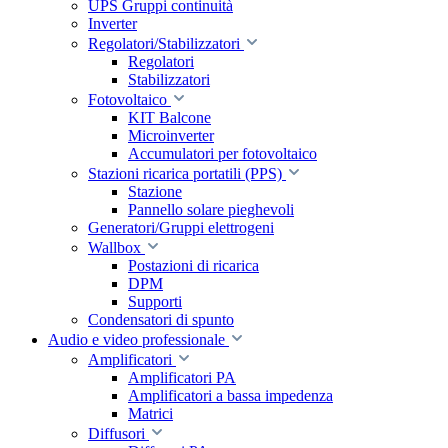
UPS Gruppi continuità
Inverter
Regolatori/Stabilizzatori
Regolatori
Stabilizzatori
Fotovoltaico
KIT Balcone
Microinverter
Accumulatori per fotovoltaico
Stazioni ricarica portatili (PPS)
Stazione
Pannello solare pieghevoli
Generatori/Gruppi elettrogeni
Wallbox
Postazioni di ricarica
DPM
Supporti
Condensatori di spunto
Audio e video professionale
Amplificatori
Amplificatori PA
Amplificatori a bassa impedenza
Matrici
Diffusori