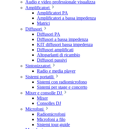
Audio e video professionale visualizza
Amplificatori
Amplificatori PA
Amplificatori a bassa impedenza
Matrici
Diffusori
Diffusori PA
Diffusori a bassa impedenza
KIT diffusori bassa impedenza
Diffusori amplificati
Altoparlanti di ricambio
Diffusori passivi
Sintonizzatori
Radio e media player
Sistemi portatili
Sistemi con radiomicrofono
Sistemi per stage e concerto
Mixer e consolle DJ
Mixer
Consolles DJ
Microfoni
Radiomicrofoni
Microfoni a filo
Sistemi tour-guide