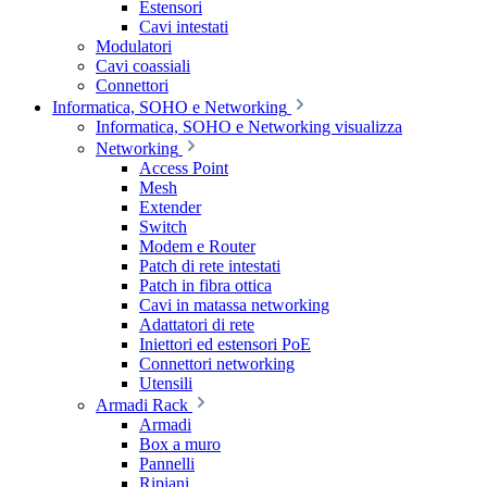
Estensori
Cavi intestati
Modulatori
Cavi coassiali
Connettori
Informatica, SOHO e Networking
Informatica, SOHO e Networking visualizza
Networking
Access Point
Mesh
Extender
Switch
Modem e Router
Patch di rete intestati
Patch in fibra ottica
Cavi in matassa networking
Adattatori di rete
Iniettori ed estensori PoE
Connettori networking
Utensili
Armadi Rack
Armadi
Box a muro
Pannelli
Ripiani