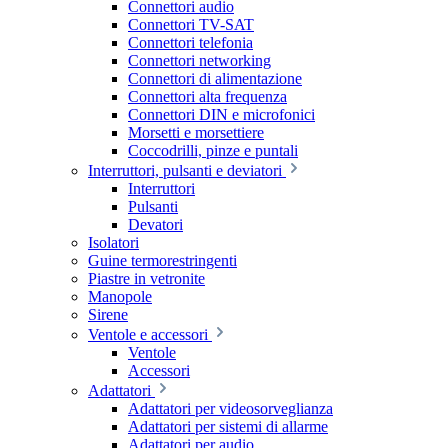
Connettori audio
Connettori TV-SAT
Connettori telefonia
Connettori networking
Connettori di alimentazione
Connettori alta frequenza
Connettori DIN e microfonici
Morsetti e morsettiere
Coccodrilli, pinze e puntali
Interruttori, pulsanti e deviatori
Interruttori
Pulsanti
Devatori
Isolatori
Guine termorestringenti
Piastre in vetronite
Manopole
Sirene
Ventole e accessori
Ventole
Accessori
Adattatori
Adattatori per videosorveglianza
Adattatori per sistemi di allarme
Adattatori per audio