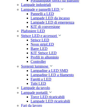
Portalampade sferici da giardino
Lampade industriali
Lampade e pannelli LED
Pannelli a LED
Lampade LED da incasso
Lampade LED di emergenza
KIT di conversione
Plafoniere LED
Strisce LED e accessori
Strisce LED
Neon stripLED
Barre LED
KIT Strisce LED
Profili in alluminio
Controller
Sorgenti luminose
Lampadine a LED SMD
Lampadine LED a filamento
Faretti a LED
Tubi LED
Lampade da tavolo
Lampade portatili
Torce LED ricaricabili
Lampade LED ricaricabili
Fari da lavoro