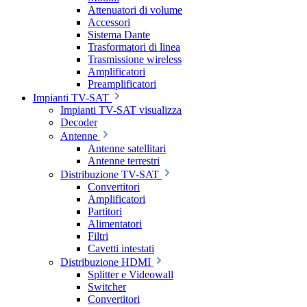
Attenuatori di volume
Accessori
Sistema Dante
Trasformatori di linea
Trasmissione wireless
Amplificatori
Preamplificatori
Impianti TV-SAT
Impianti TV-SAT visualizza
Decoder
Antenne
Antenne satellitari
Antenne terrestri
Distribuzione TV-SAT
Convertitori
Amplificatori
Partitori
Alimentatori
Filtri
Cavetti intestati
Distribuzione HDMI
Splitter e Videowall
Switcher
Convertitori