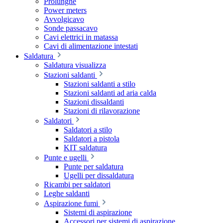
Prolunghe
Power meters
Avvolgicavo
Sonde passacavo
Cavi elettrici in matassa
Cavi di alimentazione intestati
Saldatura
Saldatura visualizza
Stazioni saldanti
Stazioni saldanti a stilo
Stazioni saldanti ad aria calda
Stazioni dissaldanti
Stazioni di rilavorazione
Saldatori
Saldatori a stilo
Saldatori a pistola
KIT saldatura
Punte e ugelli
Punte per saldatura
Ugelli per dissaldatura
Ricambi per saldatori
Leghe saldanti
Aspirazione fumi
Sistemi di aspirazione
Accessori per sistemi di aspirazione