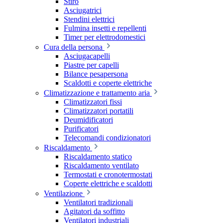
Stiro
Asciugatrici
Stendini elettrici
Fulmina insetti e repellenti
Timer per elettrodomestici
Cura della persona
Asciugacapelli
Piastre per capelli
Bilance pesapersona
Scaldotti e coperte elettriche
Climatizzazione e trattamento aria
Climatizzatori fissi
Climatizzatori portatili
Deumidificatori
Purificatori
Telecomandi condizionatori
Riscaldamento
Riscaldamento statico
Riscaldamento ventilato
Termostati e cronotermostati
Coperte elettriche e scaldotti
Ventilazione
Ventilatori tradizionali
Agitatori da soffitto
Ventilatori industriali