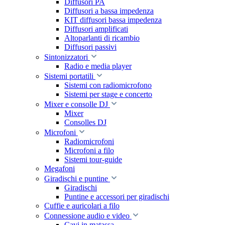
Diffusori PA
Diffusori a bassa impedenza
KIT diffusori bassa impedenza
Diffusori amplificati
Altoparlanti di ricambio
Diffusori passivi
Sintonizzatori
Radio e media player
Sistemi portatili
Sistemi con radiomicrofono
Sistemi per stage e concerto
Mixer e consolle DJ
Mixer
Consolles DJ
Microfoni
Radiomicrofoni
Microfoni a filo
Sistemi tour-guide
Megafoni
Giradischi e puntine
Giradischi
Puntine e accessori per giradischi
Cuffie e auricolari a filo
Connessione audio e video
Cavi in matassa