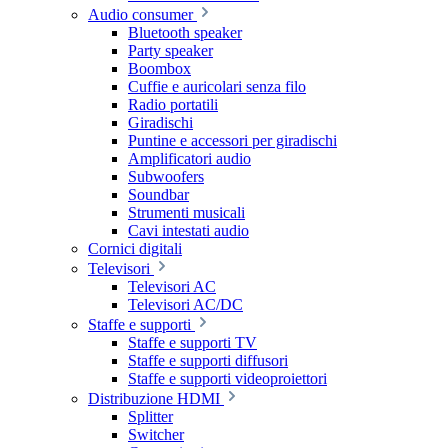
Audio consumer
Bluetooth speaker
Party speaker
Boombox
Cuffie e auricolari senza filo
Radio portatili
Giradischi
Puntine e accessori per giradischi
Amplificatori audio
Subwoofers
Soundbar
Strumenti musicali
Cavi intestati audio
Cornici digitali
Televisori
Televisori AC
Televisori AC/DC
Staffe e supporti
Staffe e supporti TV
Staffe e supporti diffusori
Staffe e supporti videoproiettori
Distribuzione HDMI
Splitter
Switcher