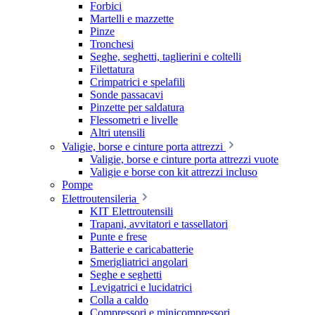
Forbici
Martelli e mazzette
Pinze
Tronchesi
Seghe, seghetti, taglierini e coltelli
Filettatura
Crimpatrici e spelafili
Sonde passacavi
Pinzette per saldatura
Flessometri e livelle
Altri utensili
Valigie, borse e cinture porta attrezzi
Valigie, borse e cinture porta attrezzi vuote
Valigie e borse con kit attrezzi incluso
Pompe
Elettroutensileria
KIT Elettroutensili
Trapani, avvitatori e tassellatori
Punte e frese
Batterie e caricabatterie
Smerigliatrici angolari
Seghe e seghetti
Levigatrici e lucidatrici
Colla a caldo
Compressori e minicompressori