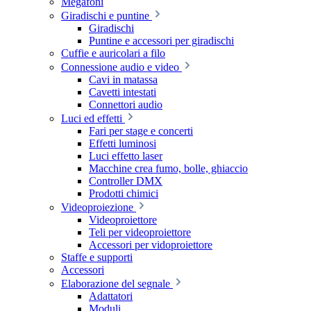
Megafoni
Giradischi e puntine
Giradischi
Puntine e accessori per giradischi
Cuffie e auricolari a filo
Connessione audio e video
Cavi in matassa
Cavetti intestati
Connettori audio
Luci ed effetti
Fari per stage e concerti
Effetti luminosi
Luci effetto laser
Macchine crea fumo, bolle, ghiaccio
Controller DMX
Prodotti chimici
Videoproiezione
Videoproiettore
Teli per videoproiettore
Accessori per vidoproiettore
Staffe e supporti
Accessori
Elaborazione del segnale
Adattatori
Moduli