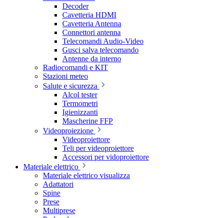
Decoder
Cavetteria HDMI
Cavetteria Antenna
Connettori antenna
Telecomandi Audio-Video
Gusci salva telecomando
Antenne da interno
Radiocomandi e KIT
Stazioni meteo
Salute e sicurezza
Alcol tester
Termometri
Igienizzanti
Mascherine FFP
Videoproiezione
Videoproiettore
Teli per videoproiettore
Accessori per vidoproiettore
Materiale elettrico
Materiale elettrico visualizza
Adattatori
Spine
Prese
Multiprese