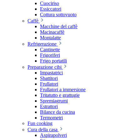
Cuociriso
Essiccatori
Cottura sottovuoto
Caffè
Macchine del caffè
Macinacaffè
Montalatte
Refrigerazione
Cantinette
Frigoriferi
Frigo portatili
Preparazione cibi
Impastatrici
Sbattitori
Frullatori
Frullatori a immersione
Tritatutto e grattugie
Spremiagrumi
Estrattori
Bilance da cucina
Termometri
Fun cooking
Cura della casa
Aspirapolveri