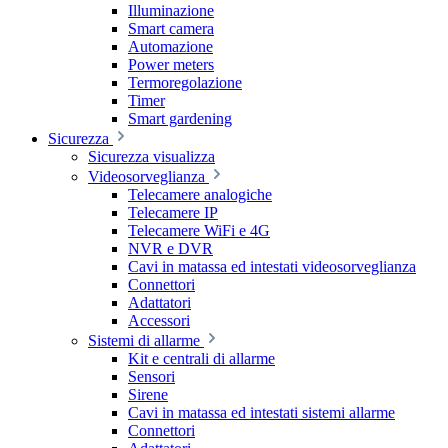
Illuminazione
Smart camera
Automazione
Power meters
Termoregolazione
Timer
Smart gardening
Sicurezza
Sicurezza visualizza
Videosorveglianza
Telecamere analogiche
Telecamere IP
Telecamere WiFi e 4G
NVR e DVR
Cavi in matassa ed intestati videosorveglianza
Connettori
Adattatori
Accessori
Sistemi di allarme
Kit e centrali di allarme
Sensori
Sirene
Cavi in matassa ed intestati sistemi allarme
Connettori