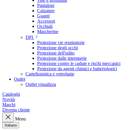
Tute e grembiuli
Pantaloni
Calzature
Guanti
Accessori
Occhiali
Mascherine
DPI
Protezione vie respiratorie
Protezione degli occhi
Protezione dell'udito
Protezione dalle intemperie
Protezione contro le cadute e rischi meccanici
Protezione da agenti chimici e batteriologici
Cartellonistica e vetrofanie
Outlet
Outlet visualizza
Cataloghi
Novità
Marchi
Diventa cliente
Menu
Italiano