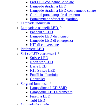
Fari LED con pannello solare
Lampade stradali a LED
Lampade stradali a LED con pannello solare
Cordoni porta lampade da esterno
Portalampade sferici da giardino
Lampade industriali
Lampade e pannelli LED
Pannelli a LED
Lampade LED da incasso
Lampade LED di emergenza
KIT di conversione
Plafoniere LED
Strisce LED e accessori
Strisce LED
Neon stripLED
Barre LED
KIT Strisce LED
Profili in alluminio
Controller
Sorgenti luminose
Lampadine a LED SMD
Lampadine LED a filamento
Faretti a LED
Tubi LED
Lampade da tavolo