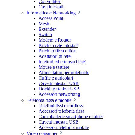
Convertitori
Cavi intestati
Informatica e Networking
Access Point
Mesh
Extender
Switch
Modem e Router
Patch di rete intestati
Patch in fibra ottica
Adattatori di rete
Iniettori ed estensori PoE
Mouse e tastiere
Alimentatori per notebook
Cuffie e auricolari
Cavetti intestati USB
Docking station USB
Accessori networking
Telefonia fissa e mobile
Telefoni fissi e cordless
Accessori telefonia fissa
Caricabatterie smartphone e tablet
Cavetti intestati USB
Accessori telefonia mobile
Video consumer