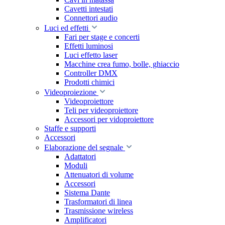
Cavetti intestati
Connettori audio
Luci ed effetti
Fari per stage e concerti
Effetti luminosi
Luci effetto laser
Macchine crea fumo, bolle, ghiaccio
Controller DMX
Prodotti chimici
Videoproiezione
Videoproiettore
Teli per videoproiettore
Accessori per vidoproiettore
Staffe e supporti
Accessori
Elaborazione del segnale
Adattatori
Moduli
Attenuatori di volume
Accessori
Sistema Dante
Trasformatori di linea
Trasmissione wireless
Amplificatori