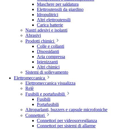
Maschere per saldatura
Elettroutensili da giardino
Idropulitrici
Altri elettroutensili
Carica batterie
Nastri adesivi e isolanti
Abrasivi
Prodotti chimici
Colle e collanti
Disossidanti
Aria compressa
Igienizzanti
Altri chimici
Sistemi di sollevamento
Elettromeccanica
Elettromeccanica visualizza
Relè
Fusibili e portafusibili
Fusibili
Portafusibili
Altroparlanti, buzzers e capsule microfoniche
Connettori
Connettori per videosorveglianza
Connettori per sistemi di allarme