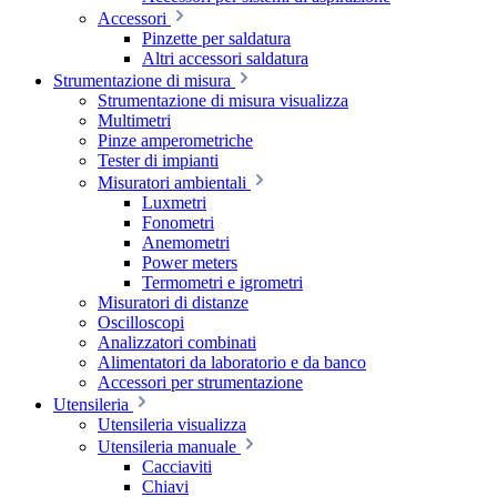
Accessori
Pinzette per saldatura
Altri accessori saldatura
Strumentazione di misura
Strumentazione di misura visualizza
Multimetri
Pinze amperometriche
Tester di impianti
Misuratori ambientali
Luxmetri
Fonometri
Anemometri
Power meters
Termometri e igrometri
Misuratori di distanze
Oscilloscopi
Analizzatori combinati
Alimentatori da laboratorio e da banco
Accessori per strumentazione
Utensileria
Utensileria visualizza
Utensileria manuale
Cacciaviti
Chiavi