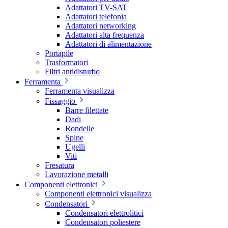
Adattatori TV-SAT
Adattatori telefonia
Adattatori networking
Adattatori alta frequenza
Adattatori di alimentazione
Portapile
Trasformatori
Filtri antidisturbo
Ferramenta
Ferramenta visualizza
Fissaggio
Barre filettate
Dadi
Rondelle
Spine
Ugelli
Viti
Fresatura
Lavorazione metalli
Componenti elettronici
Componenti elettronici visualizza
Condensatori
Condensatori elettrolitici
Condensatori poliestere