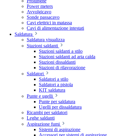
Prolunghe
Power meters
Avvolgicavo
Sonde passacavo
Cavi elettrici in matassa
Cavi di alimentazione intestati
Saldatura
Saldatura visualizza
Stazioni saldanti
Stazioni saldanti a stilo
Stazioni saldanti ad aria calda
Stazioni dissaldanti
Stazioni di rilavorazione
Saldatori
Saldatori a stilo
Saldatori a pistola
KIT saldatura
Punte e ugelli
Punte per saldatura
Ugelli per dissaldatura
Ricambi per saldatori
Leghe saldanti
Aspirazione fumi
Sistemi di aspirazione
Accessori per sistemi di aspirazione