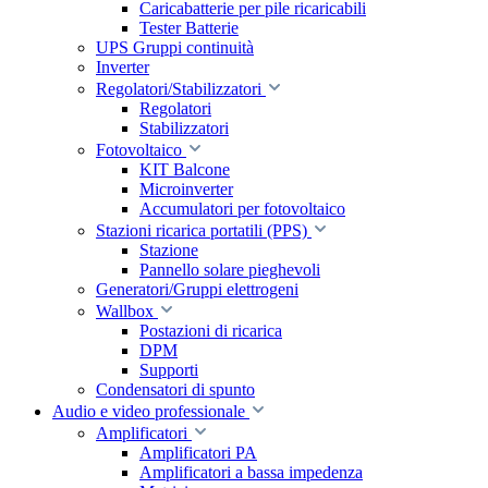
Caricabatterie per pile ricaricabili
Tester Batterie
UPS Gruppi continuità
Inverter
Regolatori/Stabilizzatori
Regolatori
Stabilizzatori
Fotovoltaico
KIT Balcone
Microinverter
Accumulatori per fotovoltaico
Stazioni ricarica portatili (PPS)
Stazione
Pannello solare pieghevoli
Generatori/Gruppi elettrogeni
Wallbox
Postazioni di ricarica
DPM
Supporti
Condensatori di spunto
Audio e video professionale
Amplificatori
Amplificatori PA
Amplificatori a bassa impedenza