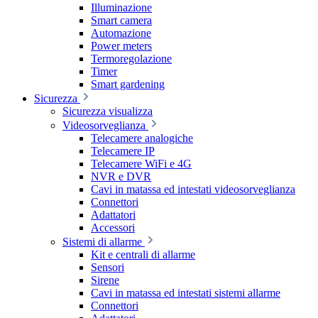
Illuminazione
Smart camera
Automazione
Power meters
Termoregolazione
Timer
Smart gardening
Sicurezza
Sicurezza visualizza
Videosorveglianza
Telecamere analogiche
Telecamere IP
Telecamere WiFi e 4G
NVR e DVR
Cavi in matassa ed intestati videosorveglianza
Connettori
Adattatori
Accessori
Sistemi di allarme
Kit e centrali di allarme
Sensori
Sirene
Cavi in matassa ed intestati sistemi allarme
Connettori