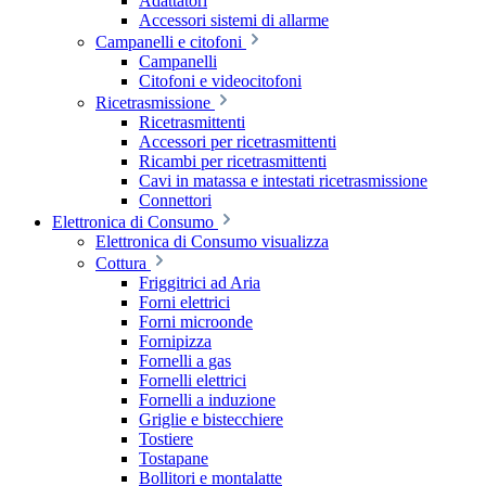
Adattatori
Accessori sistemi di allarme
Campanelli e citofoni
Campanelli
Citofoni e videocitofoni
Ricetrasmissione
Ricetrasmittenti
Accessori per ricetrasmittenti
Ricambi per ricetrasmittenti
Cavi in matassa e intestati ricetrasmissione
Connettori
Elettronica di Consumo
Elettronica di Consumo visualizza
Cottura
Friggitrici ad Aria
Forni elettrici
Forni microonde
Fornipizza
Fornelli a gas
Fornelli elettrici
Fornelli a induzione
Griglie e bistecchiere
Tostiere
Tostapane
Bollitori e montalatte