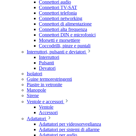
Connettori audio
Connettori TV-SAT
Connettori telefonia
Connettori networking
Connettori di alimentazione
Connettori alta frequenza
Connettori DIN e microfonici
Morsetti e morsettiere
Coccodrilli, pinze e puntali
Interruttori, pulsanti e deviatori
Interruttori
Pulsanti
Devatori
Isolatori
Guine termorestringenti
Piastre in vetronite
Manopole
Sirene
Ventole e accessori
Ventole
Accessori
Adattatori
Adattatori per videosorveglianza
Adattatori per sistemi di allarme
Adattatori per audio