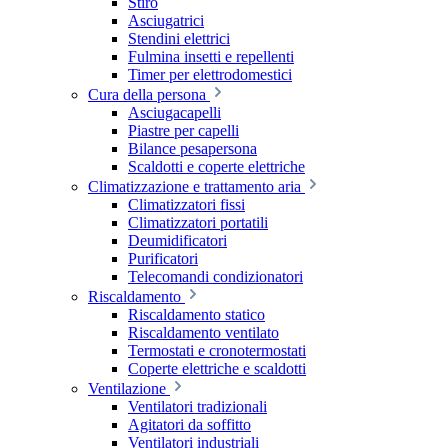
Stiro
Asciugatrici
Stendini elettrici
Fulmina insetti e repellenti
Timer per elettrodomestici
Cura della persona
Asciugacapelli
Piastre per capelli
Bilance pesapersona
Scaldotti e coperte elettriche
Climatizzazione e trattamento aria
Climatizzatori fissi
Climatizzatori portatili
Deumidificatori
Purificatori
Telecomandi condizionatori
Riscaldamento
Riscaldamento statico
Riscaldamento ventilato
Termostati e cronotermostati
Coperte elettriche e scaldotti
Ventilazione
Ventilatori tradizionali
Agitatori da soffitto
Ventilatori industriali