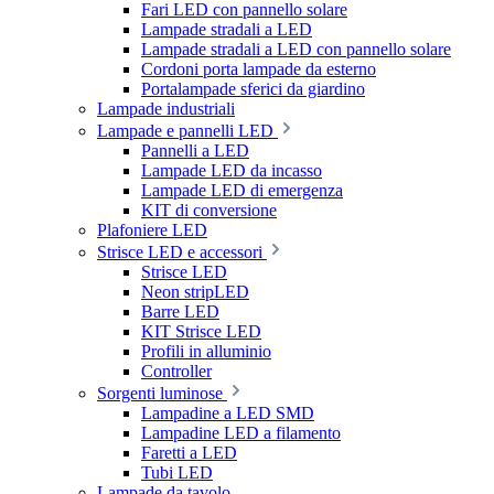
Fari LED con pannello solare
Lampade stradali a LED
Lampade stradali a LED con pannello solare
Cordoni porta lampade da esterno
Portalampade sferici da giardino
Lampade industriali
Lampade e pannelli LED
Pannelli a LED
Lampade LED da incasso
Lampade LED di emergenza
KIT di conversione
Plafoniere LED
Strisce LED e accessori
Strisce LED
Neon stripLED
Barre LED
KIT Strisce LED
Profili in alluminio
Controller
Sorgenti luminose
Lampadine a LED SMD
Lampadine LED a filamento
Faretti a LED
Tubi LED
Lampade da tavolo