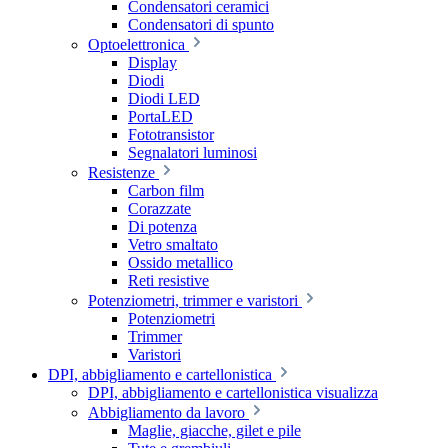
Condensatori ceramici
Condensatori di spunto
Optoelettronica
Display
Diodi
Diodi LED
PortaLED
Fototransistor
Segnalatori luminosi
Resistenze
Carbon film
Corazzate
Di potenza
Vetro smaltato
Ossido metallico
Reti resistive
Potenziometri, trimmer e varistori
Potenziometri
Trimmer
Varistori
DPI, abbigliamento e cartellonistica
DPI, abbigliamento e cartellonistica visualizza
Abbigliamento da lavoro
Maglie, giacche, gilet e pile