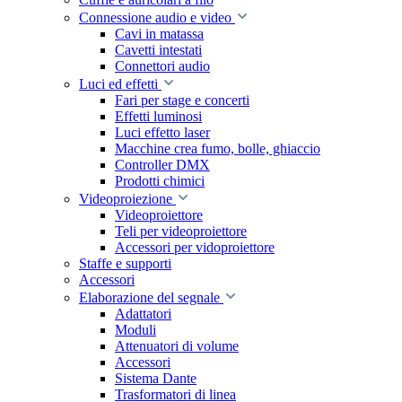
Connessione audio e video
Cavi in matassa
Cavetti intestati
Connettori audio
Luci ed effetti
Fari per stage e concerti
Effetti luminosi
Luci effetto laser
Macchine crea fumo, bolle, ghiaccio
Controller DMX
Prodotti chimici
Videoproiezione
Videoproiettore
Teli per videoproiettore
Accessori per vidoproiettore
Staffe e supporti
Accessori
Elaborazione del segnale
Adattatori
Moduli
Attenuatori di volume
Accessori
Sistema Dante
Trasformatori di linea