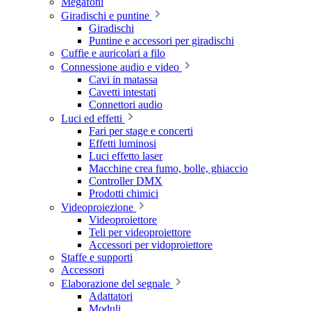
Megafoni
Giradischi e puntine
Giradischi
Puntine e accessori per giradischi
Cuffie e auricolari a filo
Connessione audio e video
Cavi in matassa
Cavetti intestati
Connettori audio
Luci ed effetti
Fari per stage e concerti
Effetti luminosi
Luci effetto laser
Macchine crea fumo, bolle, ghiaccio
Controller DMX
Prodotti chimici
Videoproiezione
Videoproiettore
Teli per videoproiettore
Accessori per vidoproiettore
Staffe e supporti
Accessori
Elaborazione del segnale
Adattatori
Moduli