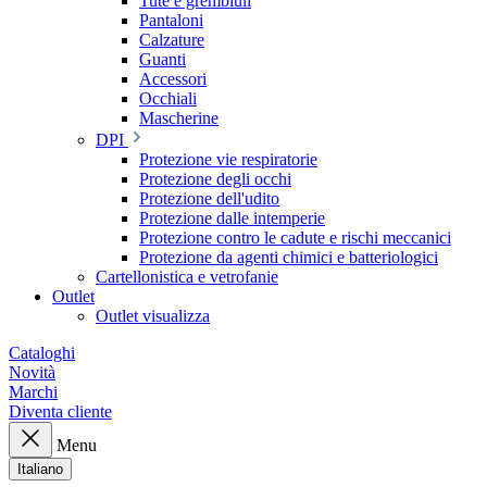
Tute e grembiuli
Pantaloni
Calzature
Guanti
Accessori
Occhiali
Mascherine
DPI
Protezione vie respiratorie
Protezione degli occhi
Protezione dell'udito
Protezione dalle intemperie
Protezione contro le cadute e rischi meccanici
Protezione da agenti chimici e batteriologici
Cartellonistica e vetrofanie
Outlet
Outlet visualizza
Cataloghi
Novità
Marchi
Diventa cliente
Menu
Italiano