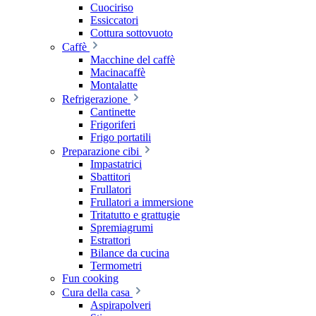
Cuociriso
Essiccatori
Cottura sottovuoto
Caffè
Macchine del caffè
Macinacaffè
Montalatte
Refrigerazione
Cantinette
Frigoriferi
Frigo portatili
Preparazione cibi
Impastatrici
Sbattitori
Frullatori
Frullatori a immersione
Tritatutto e grattugie
Spremiagrumi
Estrattori
Bilance da cucina
Termometri
Fun cooking
Cura della casa
Aspirapolveri