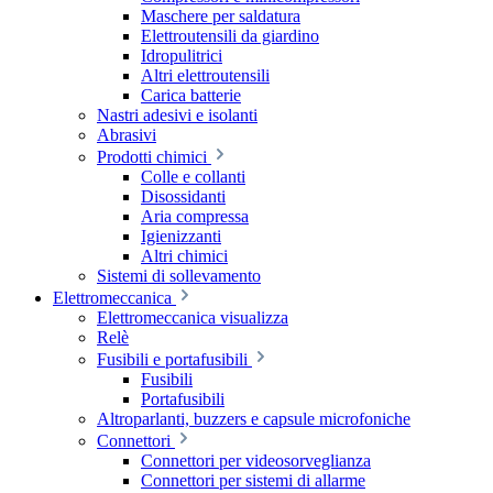
Maschere per saldatura
Elettroutensili da giardino
Idropulitrici
Altri elettroutensili
Carica batterie
Nastri adesivi e isolanti
Abrasivi
Prodotti chimici
Colle e collanti
Disossidanti
Aria compressa
Igienizzanti
Altri chimici
Sistemi di sollevamento
Elettromeccanica
Elettromeccanica visualizza
Relè
Fusibili e portafusibili
Fusibili
Portafusibili
Altroparlanti, buzzers e capsule microfoniche
Connettori
Connettori per videosorveglianza
Connettori per sistemi di allarme