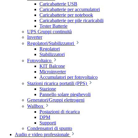
Caricabatterie USB
Caricabatterie per accumulatori
Caricabatterie per notebook
Caricabatterie per pile ricaricabili
Tester Batterie
UPS Gruppi continuità
Inverter
Regolatori/Stabilizzatori
Regolatori
Stabilizzatori
Fotovoltaico
KIT Balcone
Microinverter
Accumulatori per fotovoltaico
Stazioni ricarica portatili (PPS)
Stazione
Pannello solare pieghevoli
Generatori/Gruppi elettrogeni
Wallbox
Postazioni di ricarica
DPM
Supporti
Condensatori di spunto
Audio e video professionale