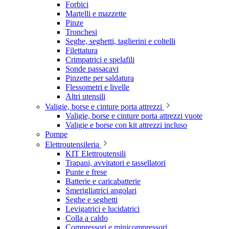
Forbici
Martelli e mazzette
Pinze
Tronchesi
Seghe, seghetti, taglierini e coltelli
Filettatura
Crimpatrici e spelafili
Sonde passacavi
Pinzette per saldatura
Flessometri e livelle
Altri utensili
Valigie, borse e cinture porta attrezzi
Valigie, borse e cinture porta attrezzi vuote
Valigie e borse con kit attrezzi incluso
Pompe
Elettroutensileria
KIT Elettroutensili
Trapani, avvitatori e tassellatori
Punte e frese
Batterie e caricabatterie
Smerigliatrici angolari
Seghe e seghetti
Levigatrici e lucidatrici
Colla a caldo
Compressori e minicompressori