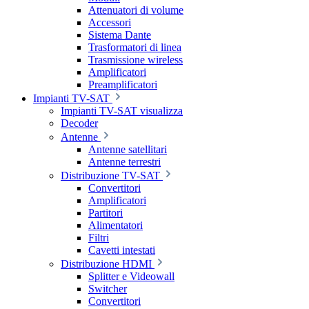
Attenuatori di volume
Accessori
Sistema Dante
Trasformatori di linea
Trasmissione wireless
Amplificatori
Preamplificatori
Impianti TV-SAT
Impianti TV-SAT visualizza
Decoder
Antenne
Antenne satellitari
Antenne terrestri
Distribuzione TV-SAT
Convertitori
Amplificatori
Partitori
Alimentatori
Filtri
Cavetti intestati
Distribuzione HDMI
Splitter e Videowall
Switcher
Convertitori