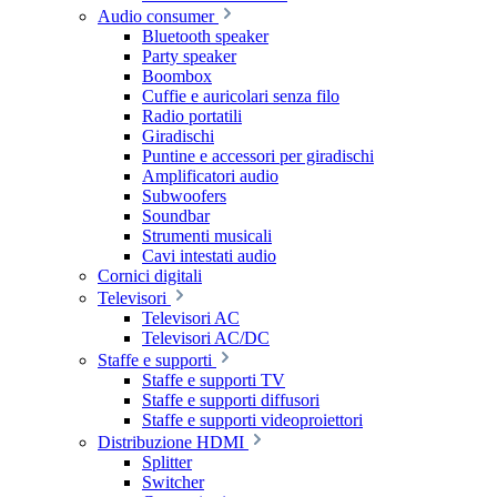
Audio consumer
Bluetooth speaker
Party speaker
Boombox
Cuffie e auricolari senza filo
Radio portatili
Giradischi
Puntine e accessori per giradischi
Amplificatori audio
Subwoofers
Soundbar
Strumenti musicali
Cavi intestati audio
Cornici digitali
Televisori
Televisori AC
Televisori AC/DC
Staffe e supporti
Staffe e supporti TV
Staffe e supporti diffusori
Staffe e supporti videoproiettori
Distribuzione HDMI
Splitter
Switcher