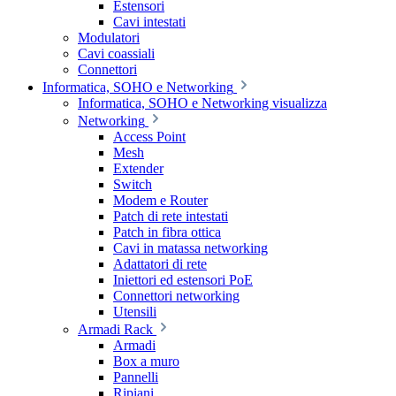
Estensori
Cavi intestati
Modulatori
Cavi coassiali
Connettori
Informatica, SOHO e Networking
Informatica, SOHO e Networking visualizza
Networking
Access Point
Mesh
Extender
Switch
Modem e Router
Patch di rete intestati
Patch in fibra ottica
Cavi in matassa networking
Adattatori di rete
Iniettori ed estensori PoE
Connettori networking
Utensili
Armadi Rack
Armadi
Box a muro
Pannelli
Ripiani