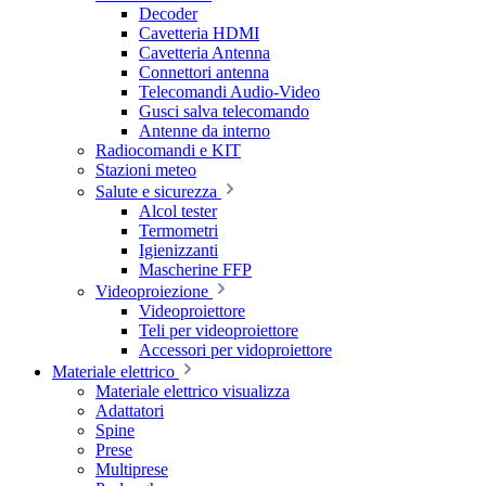
Decoder
Cavetteria HDMI
Cavetteria Antenna
Connettori antenna
Telecomandi Audio-Video
Gusci salva telecomando
Antenne da interno
Radiocomandi e KIT
Stazioni meteo
Salute e sicurezza
Alcol tester
Termometri
Igienizzanti
Mascherine FFP
Videoproiezione
Videoproiettore
Teli per videoproiettore
Accessori per vidoproiettore
Materiale elettrico
Materiale elettrico visualizza
Adattatori
Spine
Prese
Multiprese