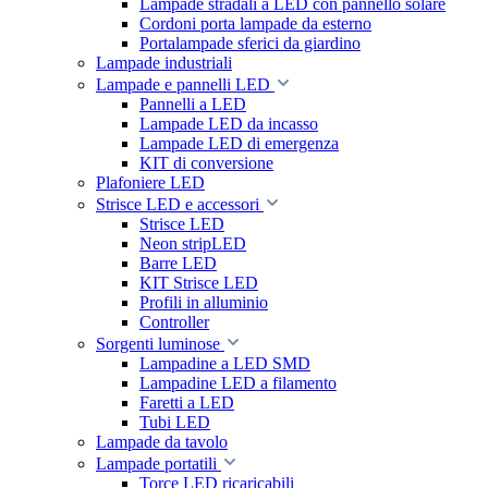
Lampade stradali a LED con pannello solare
Cordoni porta lampade da esterno
Portalampade sferici da giardino
Lampade industriali
Lampade e pannelli LED
Pannelli a LED
Lampade LED da incasso
Lampade LED di emergenza
KIT di conversione
Plafoniere LED
Strisce LED e accessori
Strisce LED
Neon stripLED
Barre LED
KIT Strisce LED
Profili in alluminio
Controller
Sorgenti luminose
Lampadine a LED SMD
Lampadine LED a filamento
Faretti a LED
Tubi LED
Lampade da tavolo
Lampade portatili
Torce LED ricaricabili