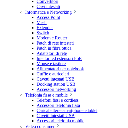
Convertitori
Cavi intestati
Informatica e Networking
Access Point
Mesh
Extender
Switch
Modem e Router
Patch di rete intestati
Patch in fibra ottica
Adattatori di rete
Iniettori ed estensori PoE
Mouse e tastiere
Alimentatori per notebook
Cuffie e auricolari
Cavetti intestati USB
Docking station USB
Accessori networking
Telefonia fissa e mobile
Telefoni fissi e cordless
Accessori telefonia fissa
Caricabatterie smartphone e tablet
Cavetti intestati USB
Accessori telefonia mobile
Video consumer