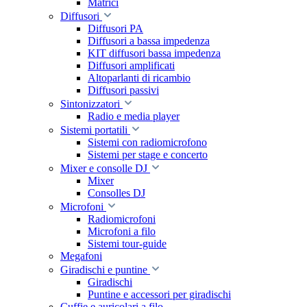
Matrici
Diffusori
Diffusori PA
Diffusori a bassa impedenza
KIT diffusori bassa impedenza
Diffusori amplificati
Altoparlanti di ricambio
Diffusori passivi
Sintonizzatori
Radio e media player
Sistemi portatili
Sistemi con radiomicrofono
Sistemi per stage e concerto
Mixer e consolle DJ
Mixer
Consolles DJ
Microfoni
Radiomicrofoni
Microfoni a filo
Sistemi tour-guide
Megafoni
Giradischi e puntine
Giradischi
Puntine e accessori per giradischi
Cuffie e auricolari a filo