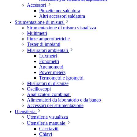
Accessori
Pinzette per saldatura
Altri accessori saldatura
Strumentazione di misura
Strumentazione di misura visualizza
Multimetri
Pinze amperometriche
Tester di impianti
Misuratori ambientali
Luxmetri
Fonometri
Anemometri
Power meters
Termometri e igrometri
Misuratori di distanze
Oscilloscopi
Analizzatori combinati
Alimentatori da laboratorio e da banco
Accessori per strumentazione
Utensileria
Utensileria visualizza
Utensileria manuale
Cacciaviti
Chiavi