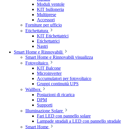
Moduli ventole
KIT bulloneria
Multiprese
Accessori
Forniture per ufficio
Etichettatura
KIT Etichettatrici
Etichettatrici
Nastri
Smart Home e Rinnovabili
Smart Home e Rinnovabili visualizza
Fotovoltaico
KIT Balcone
Microinverter
Accumulatori per fotovoltaico
Gruppi continuità UPS
Wallbox
Postazioni di ricarica
DPM
Supporti
Illuminazione Solare
Fari LED con pannello solare
Lampade stradali a LED con pannello stradale
Smart Home