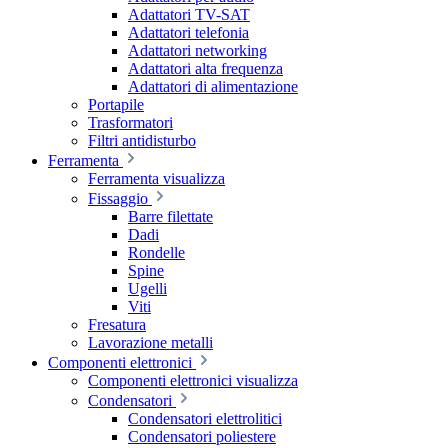
Adattatori TV-SAT
Adattatori telefonia
Adattatori networking
Adattatori alta frequenza
Adattatori di alimentazione
Portapile
Trasformatori
Filtri antidisturbo
Ferramenta
Ferramenta visualizza
Fissaggio
Barre filettate
Dadi
Rondelle
Spine
Ugelli
Viti
Fresatura
Lavorazione metalli
Componenti elettronici
Componenti elettronici visualizza
Condensatori
Condensatori elettrolitici
Condensatori poliestere