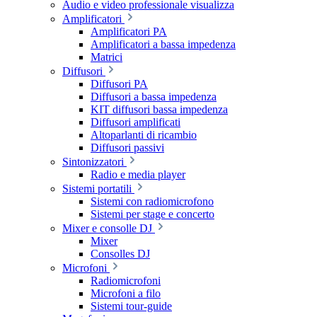
Audio e video professionale visualizza
Amplificatori
Amplificatori PA
Amplificatori a bassa impedenza
Matrici
Diffusori
Diffusori PA
Diffusori a bassa impedenza
KIT diffusori bassa impedenza
Diffusori amplificati
Altoparlanti di ricambio
Diffusori passivi
Sintonizzatori
Radio e media player
Sistemi portatili
Sistemi con radiomicrofono
Sistemi per stage e concerto
Mixer e consolle DJ
Mixer
Consolles DJ
Microfoni
Radiomicrofoni
Microfoni a filo
Sistemi tour-guide