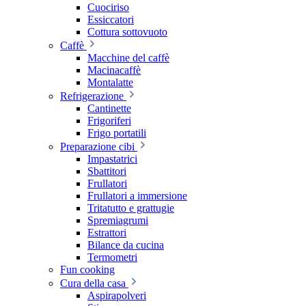
Cuociriso
Essiccatori
Cottura sottovuoto
Caffè
Macchine del caffè
Macinacaffè
Montalatte
Refrigerazione
Cantinette
Frigoriferi
Frigo portatili
Preparazione cibi
Impastatrici
Sbattitori
Frullatori
Frullatori a immersione
Tritatutto e grattugie
Spremiagrumi
Estrattori
Bilance da cucina
Termometri
Fun cooking
Cura della casa
Aspirapolveri