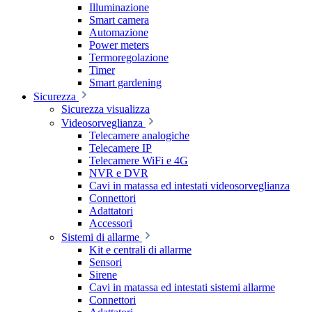
Illuminazione
Smart camera
Automazione
Power meters
Termoregolazione
Timer
Smart gardening
Sicurezza
Sicurezza visualizza
Videosorveglianza
Telecamere analogiche
Telecamere IP
Telecamere WiFi e 4G
NVR e DVR
Cavi in matassa ed intestati videosorveglianza
Connettori
Adattatori
Accessori
Sistemi di allarme
Kit e centrali di allarme
Sensori
Sirene
Cavi in matassa ed intestati sistemi allarme
Connettori