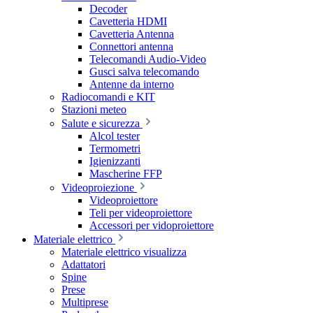
Decoder
Cavetteria HDMI
Cavetteria Antenna
Connettori antenna
Telecomandi Audio-Video
Gusci salva telecomando
Antenne da interno
Radiocomandi e KIT
Stazioni meteo
Salute e sicurezza
Alcol tester
Termometri
Igienizzanti
Mascherine FFP
Videoproiezione
Videoproiettore
Teli per videoproiettore
Accessori per vidoproiettore
Materiale elettrico
Materiale elettrico visualizza
Adattatori
Spine
Prese
Multiprese