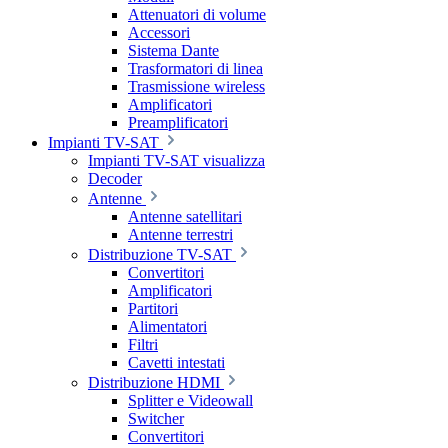
Attenuatori di volume
Accessori
Sistema Dante
Trasformatori di linea
Trasmissione wireless
Amplificatori
Preamplificatori
Impianti TV-SAT
Impianti TV-SAT visualizza
Decoder
Antenne
Antenne satellitari
Antenne terrestri
Distribuzione TV-SAT
Convertitori
Amplificatori
Partitori
Alimentatori
Filtri
Cavetti intestati
Distribuzione HDMI
Splitter e Videowall
Switcher
Convertitori