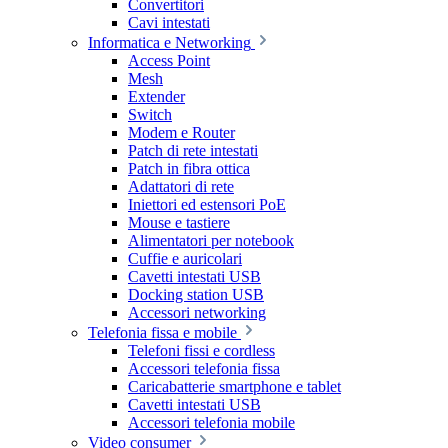
Convertitori
Cavi intestati
Informatica e Networking
Access Point
Mesh
Extender
Switch
Modem e Router
Patch di rete intestati
Patch in fibra ottica
Adattatori di rete
Iniettori ed estensori PoE
Mouse e tastiere
Alimentatori per notebook
Cuffie e auricolari
Cavetti intestati USB
Docking station USB
Accessori networking
Telefonia fissa e mobile
Telefoni fissi e cordless
Accessori telefonia fissa
Caricabatterie smartphone e tablet
Cavetti intestati USB
Accessori telefonia mobile
Video consumer