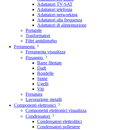
Adattatori TV-SAT
Adattatori telefonia
Adattatori networking
Adattatori alta frequenza
Adattatori di alimentazione
Portapile
Trasformatori
Filtri antidisturbo
Ferramenta
Ferramenta visualizza
Fissaggio
Barre filettate
Dadi
Rondelle
Spine
Ugelli
Viti
Fresatura
Lavorazione metalli
Componenti elettronici
Componenti elettronici visualizza
Condensatori
Condensatori elettrolitici
Condensatori poliestere