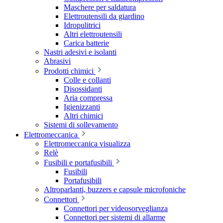
Maschere per saldatura
Elettroutensili da giardino
Idropulitrici
Altri elettroutensili
Carica batterie
Nastri adesivi e isolanti
Abrasivi
Prodotti chimici
Colle e collanti
Disossidanti
Aria compressa
Igienizzanti
Altri chimici
Sistemi di sollevamento
Elettromeccanica
Elettromeccanica visualizza
Relè
Fusibili e portafusibili
Fusibili
Portafusibili
Altroparlanti, buzzers e capsule microfoniche
Connettori
Connettori per videosorveglianza
Connettori per sistemi di allarme