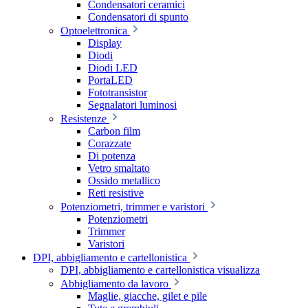
Condensatori ceramici
Condensatori di spunto
Optoelettronica
Display
Diodi
Diodi LED
PortaLED
Fototransistor
Segnalatori luminosi
Resistenze
Carbon film
Corazzate
Di potenza
Vetro smaltato
Ossido metallico
Reti resistive
Potenziometri, trimmer e varistori
Potenziometri
Trimmer
Varistori
DPI, abbigliamento e cartellonistica
DPI, abbigliamento e cartellonistica visualizza
Abbigliamento da lavoro
Maglie, giacche, gilet e pile