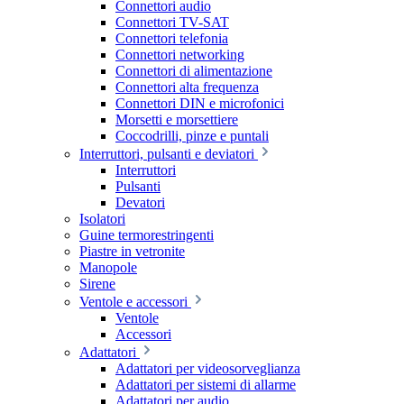
Connettori audio
Connettori TV-SAT
Connettori telefonia
Connettori networking
Connettori di alimentazione
Connettori alta frequenza
Connettori DIN e microfonici
Morsetti e morsettiere
Coccodrilli, pinze e puntali
Interruttori, pulsanti e deviatori
Interruttori
Pulsanti
Devatori
Isolatori
Guine termorestringenti
Piastre in vetronite
Manopole
Sirene
Ventole e accessori
Ventole
Accessori
Adattatori
Adattatori per videosorveglianza
Adattatori per sistemi di allarme
Adattatori per audio