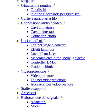
Megafoni
Giradischi e puntine
Giradischi
Puntine e accessori per giradischi
Cuffie e auricolari a filo
Connessione audio e video
Cavi in matassa
Cavetti intestati
Connettori audio
Luci ed effetti
Fari per stage e concerti
Effetti luminosi
Luci effetto laser
Macchine crea fumo, bolle, ghiaccio
Controller DMX
Prodotti chimici
Videoproiezione
Videoproiettore
Teli per videoproiettore
Accessori per vidoproiettore
Staffe e supporti
Accessori
Elaborazione del segnale
Adattatori
Moduli