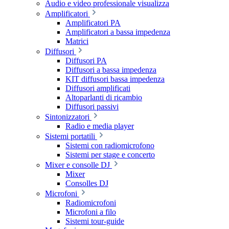
Audio e video professionale visualizza
Amplificatori
Amplificatori PA
Amplificatori a bassa impedenza
Matrici
Diffusori
Diffusori PA
Diffusori a bassa impedenza
KIT diffusori bassa impedenza
Diffusori amplificati
Altoparlanti di ricambio
Diffusori passivi
Sintonizzatori
Radio e media player
Sistemi portatili
Sistemi con radiomicrofono
Sistemi per stage e concerto
Mixer e consolle DJ
Mixer
Consolles DJ
Microfoni
Radiomicrofoni
Microfoni a filo
Sistemi tour-guide