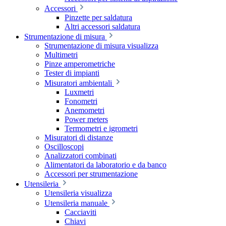
Accessori
Pinzette per saldatura
Altri accessori saldatura
Strumentazione di misura
Strumentazione di misura visualizza
Multimetri
Pinze amperometriche
Tester di impianti
Misuratori ambientali
Luxmetri
Fonometri
Anemometri
Power meters
Termometri e igrometri
Misuratori di distanze
Oscilloscopi
Analizzatori combinati
Alimentatori da laboratorio e da banco
Accessori per strumentazione
Utensileria
Utensileria visualizza
Utensileria manuale
Cacciaviti
Chiavi