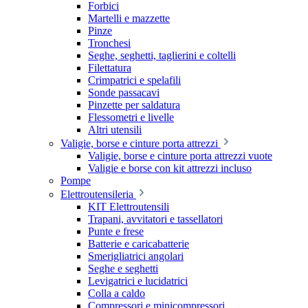
Forbici
Martelli e mazzette
Pinze
Tronchesi
Seghe, seghetti, taglierini e coltelli
Filettatura
Crimpatrici e spelafili
Sonde passacavi
Pinzette per saldatura
Flessometri e livelle
Altri utensili
Valigie, borse e cinture porta attrezzi
Valigie, borse e cinture porta attrezzi vuote
Valigie e borse con kit attrezzi incluso
Pompe
Elettroutensileria
KIT Elettroutensili
Trapani, avvitatori e tassellatori
Punte e frese
Batterie e caricabatterie
Smerigliatrici angolari
Seghe e seghetti
Levigatrici e lucidatrici
Colla a caldo
Compressori e minicompressori