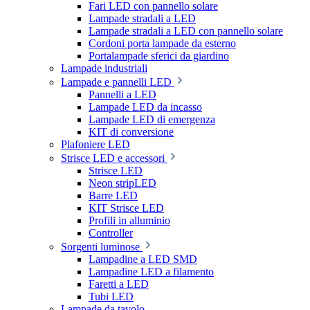
Fari LED con pannello solare
Lampade stradali a LED
Lampade stradali a LED con pannello solare
Cordoni porta lampade da esterno
Portalampade sferici da giardino
Lampade industriali
Lampade e pannelli LED
Pannelli a LED
Lampade LED da incasso
Lampade LED di emergenza
KIT di conversione
Plafoniere LED
Strisce LED e accessori
Strisce LED
Neon stripLED
Barre LED
KIT Strisce LED
Profili in alluminio
Controller
Sorgenti luminose
Lampadine a LED SMD
Lampadine LED a filamento
Faretti a LED
Tubi LED
Lampade da tavolo