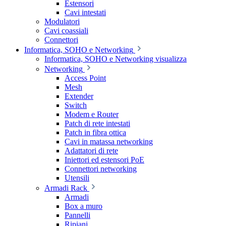
Estensori
Cavi intestati
Modulatori
Cavi coassiali
Connettori
Informatica, SOHO e Networking
Informatica, SOHO e Networking visualizza
Networking
Access Point
Mesh
Extender
Switch
Modem e Router
Patch di rete intestati
Patch in fibra ottica
Cavi in matassa networking
Adattatori di rete
Iniettori ed estensori PoE
Connettori networking
Utensili
Armadi Rack
Armadi
Box a muro
Pannelli
Ripiani