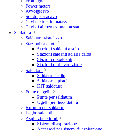
Prolunghe
Power meters
Avvolgicavo
Sonde passacavo
Cavi elettrici in matassa
Cavi di alimentazione intestati
Saldatura
Saldatura visualizza
Stazioni saldanti
Stazioni saldanti a stilo
Stazioni saldanti ad aria calda
Stazioni dissaldanti
Stazioni di rilavorazione
Saldatori
Saldatori a stilo
Saldatori a pistola
KIT saldatura
Punte e ugelli
Punte per saldatura
Ugelli per dissaldatura
Ricambi per saldatori
Leghe saldanti
Aspirazione fumi
Sistemi di aspirazione
Accessori per sistemi di aspirazione