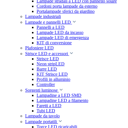
Lampade stradali a LED con pannello solare
Cordoni porta lampade da esterno
Portalampade sferici da giardino
Lampade industriali
Lampade e pannelli LED
Pannelli a LED
Lampade LED da incasso
Lampade LED di emergenza
KIT di conversione
Plafoniere LED
Strisce LED e accessori
Strisce LED
Neon stripLED
Barre LED
KIT Strisce LED
Profili in alluminio
Controller
Sorgenti luminose
Lampadine a LED SMD
Lampadine LED a filamento
Faretti a LED
Tubi LED
Lampade da tavolo
Lampade portatili
Torce LED ricaricabili