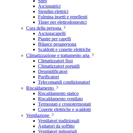
Stiro
Asciugatrici
Stendini elettrici
Fulmina insetti e repellenti
Timer per elettrodomestici
Cura della persona
Asciugacapelli
Piastre per capelli
Bilance pesapersona
Scaldotti e coperte elettriche
Climatizzazione e trattamento aria
Climatizzatori fissi
Climatizzatori portatili
Deumidificatori
Purificatori
Telecomandi condizionatori
Riscaldamento
Riscaldamento statico
Riscaldamento ventilato
Termostati e cronotermostati
Coperte elettriche e scaldotti
Ventilazione
Ventilatori tradizionali
Agitatori da soffitto
Ventilatori industriali