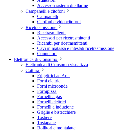
Adattatori
Accessori sistemi di allarme
Campanelli e citofoni
Campanelli
Citofoni e videocitofoni
Ricetrasmissione
Ricetrasmittenti
Accessori per ricetrasmittenti
Ricambi per ricetrasmittenti
Cavi in matassa e intestati ricetrasmissione
Connettori
Elettronica di Consumo
Elettronica di Consumo visualizza
Cottura
Friggitrici ad Aria
Forni elettrici
Forni microonde
Fornipizza
Fornelli a gas
Fornelli elettrici
Fornelli a induzione
Griglie e bistecchiere
Tostiere
Tostapane
Bollitori e montalatte