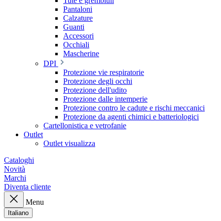
Tute e grembiuli
Pantaloni
Calzature
Guanti
Accessori
Occhiali
Mascherine
DPI
Protezione vie respiratorie
Protezione degli occhi
Protezione dell'udito
Protezione dalle intemperie
Protezione contro le cadute e rischi meccanici
Protezione da agenti chimici e batteriologici
Cartellonistica e vetrofanie
Outlet
Outlet visualizza
Cataloghi
Novità
Marchi
Diventa cliente
Menu
Italiano