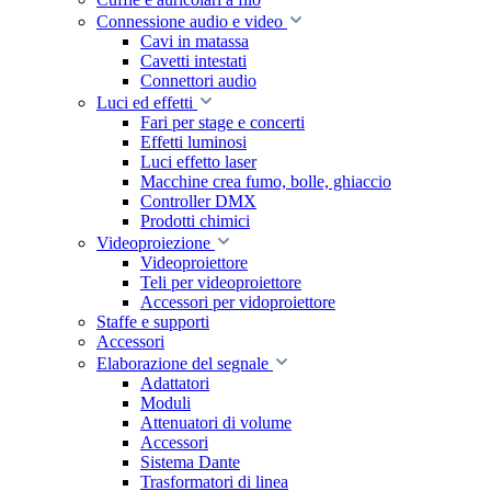
Connessione audio e video
Cavi in matassa
Cavetti intestati
Connettori audio
Luci ed effetti
Fari per stage e concerti
Effetti luminosi
Luci effetto laser
Macchine crea fumo, bolle, ghiaccio
Controller DMX
Prodotti chimici
Videoproiezione
Videoproiettore
Teli per videoproiettore
Accessori per vidoproiettore
Staffe e supporti
Accessori
Elaborazione del segnale
Adattatori
Moduli
Attenuatori di volume
Accessori
Sistema Dante
Trasformatori di linea