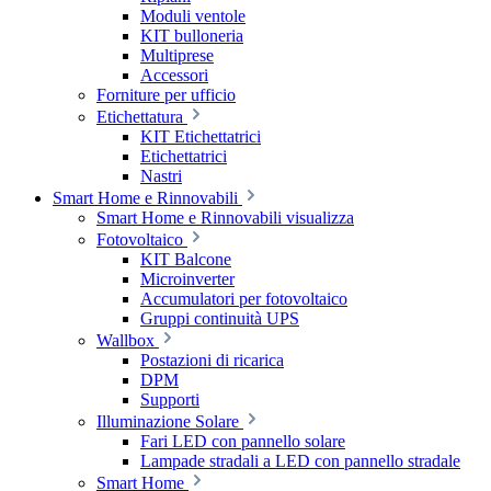
Moduli ventole
KIT bulloneria
Multiprese
Accessori
Forniture per ufficio
Etichettatura
KIT Etichettatrici
Etichettatrici
Nastri
Smart Home e Rinnovabili
Smart Home e Rinnovabili visualizza
Fotovoltaico
KIT Balcone
Microinverter
Accumulatori per fotovoltaico
Gruppi continuità UPS
Wallbox
Postazioni di ricarica
DPM
Supporti
Illuminazione Solare
Fari LED con pannello solare
Lampade stradali a LED con pannello stradale
Smart Home