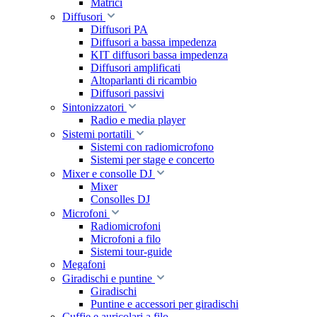
Matrici
Diffusori
Diffusori PA
Diffusori a bassa impedenza
KIT diffusori bassa impedenza
Diffusori amplificati
Altoparlanti di ricambio
Diffusori passivi
Sintonizzatori
Radio e media player
Sistemi portatili
Sistemi con radiomicrofono
Sistemi per stage e concerto
Mixer e consolle DJ
Mixer
Consolles DJ
Microfoni
Radiomicrofoni
Microfoni a filo
Sistemi tour-guide
Megafoni
Giradischi e puntine
Giradischi
Puntine e accessori per giradischi
Cuffie e auricolari a filo