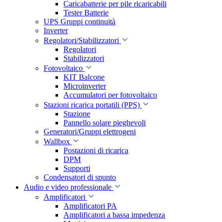
Caricabatterie per pile ricaricabili
Tester Batterie
UPS Gruppi continuità
Inverter
Regolatori/Stabilizzatori
Regolatori
Stabilizzatori
Fotovoltaico
KIT Balcone
Microinverter
Accumulatori per fotovoltaico
Stazioni ricarica portatili (PPS)
Stazione
Pannello solare pieghevoli
Generatori/Gruppi elettrogeni
Wallbox
Postazioni di ricarica
DPM
Supporti
Condensatori di spunto
Audio e video professionale
Amplificatori
Amplificatori PA
Amplificatori a bassa impedenza