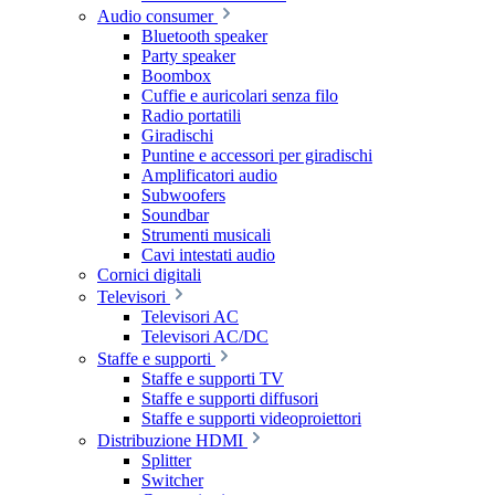
Audio consumer
Bluetooth speaker
Party speaker
Boombox
Cuffie e auricolari senza filo
Radio portatili
Giradischi
Puntine e accessori per giradischi
Amplificatori audio
Subwoofers
Soundbar
Strumenti musicali
Cavi intestati audio
Cornici digitali
Televisori
Televisori AC
Televisori AC/DC
Staffe e supporti
Staffe e supporti TV
Staffe e supporti diffusori
Staffe e supporti videoproiettori
Distribuzione HDMI
Splitter
Switcher