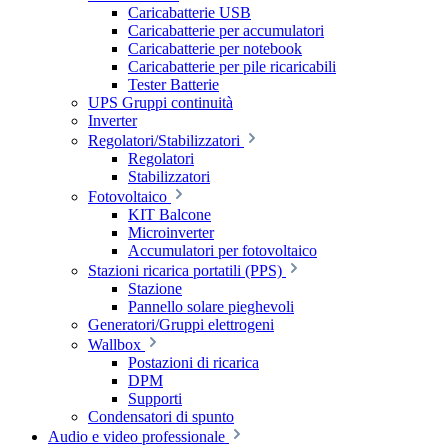
Caricabatterie USB
Caricabatterie per accumulatori
Caricabatterie per notebook
Caricabatterie per pile ricaricabili
Tester Batterie
UPS Gruppi continuità
Inverter
Regolatori/Stabilizzatori
Regolatori
Stabilizzatori
Fotovoltaico
KIT Balcone
Microinverter
Accumulatori per fotovoltaico
Stazioni ricarica portatili (PPS)
Stazione
Pannello solare pieghevoli
Generatori/Gruppi elettrogeni
Wallbox
Postazioni di ricarica
DPM
Supporti
Condensatori di spunto
Audio e video professionale