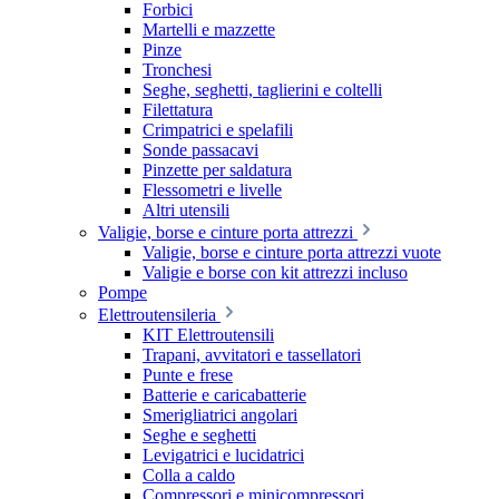
Forbici
Martelli e mazzette
Pinze
Tronchesi
Seghe, seghetti, taglierini e coltelli
Filettatura
Crimpatrici e spelafili
Sonde passacavi
Pinzette per saldatura
Flessometri e livelle
Altri utensili
Valigie, borse e cinture porta attrezzi
Valigie, borse e cinture porta attrezzi vuote
Valigie e borse con kit attrezzi incluso
Pompe
Elettroutensileria
KIT Elettroutensili
Trapani, avvitatori e tassellatori
Punte e frese
Batterie e caricabatterie
Smerigliatrici angolari
Seghe e seghetti
Levigatrici e lucidatrici
Colla a caldo
Compressori e minicompressori