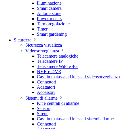
Illuminazione
Smart camera
Automazione
Power meters
Termoregolazione
Timer
Smart gardening
Sicurezza
Sicurezza visualizza
Videosorveglianza
Telecamere analogiche
Telecamere IP
Telecamere WiFi e 4G
NVR e DVR
Cavi in matassa ed intestati videosorveglianza
Connettori
Adattatori
Accessori
Sistemi di allarme
Kit e centrali di allarme
Sensori
Sirene
Cavi in matassa ed intestati sistemi allarme
Connettori