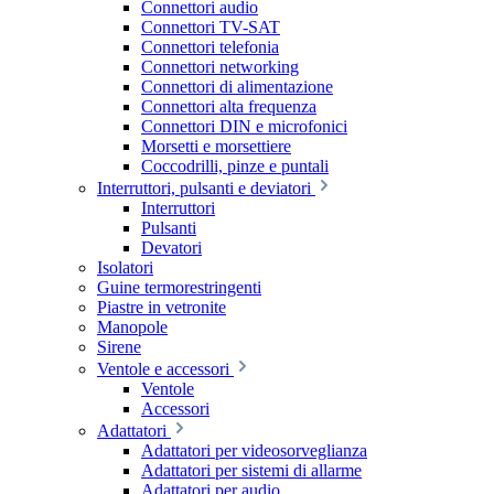
Connettori audio
Connettori TV-SAT
Connettori telefonia
Connettori networking
Connettori di alimentazione
Connettori alta frequenza
Connettori DIN e microfonici
Morsetti e morsettiere
Coccodrilli, pinze e puntali
Interruttori, pulsanti e deviatori
Interruttori
Pulsanti
Devatori
Isolatori
Guine termorestringenti
Piastre in vetronite
Manopole
Sirene
Ventole e accessori
Ventole
Accessori
Adattatori
Adattatori per videosorveglianza
Adattatori per sistemi di allarme
Adattatori per audio