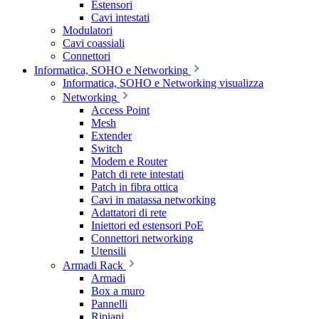
Estensori
Cavi intestati
Modulatori
Cavi coassiali
Connettori
Informatica, SOHO e Networking
Informatica, SOHO e Networking visualizza
Networking
Access Point
Mesh
Extender
Switch
Modem e Router
Patch di rete intestati
Patch in fibra ottica
Cavi in matassa networking
Adattatori di rete
Iniettori ed estensori PoE
Connettori networking
Utensili
Armadi Rack
Armadi
Box a muro
Pannelli
Ripiani