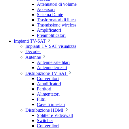
Attenuatori di volume
Accessori
Sistema Dante
Trasformatori di linea
Trasmissione wireless
Amplificatori
Preamplificatori
Impianti TV-SAT
Impianti TV-SAT visualizza
Decoder
Antenne
Antenne satellitari
Antenne terrestri
Distribuzione TV-SAT
Convertitori
Amplificatori
Partitori
Alimentatori
Filtri
Cavetti intestati
Distribuzione HDMI
Splitter e Videowall
Switcher
Convertitori