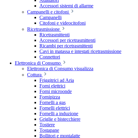
Adattatori
Accessori sistemi di allarme
Campanelli e citofoni
Campanelli
Citofoni e videocitofoni
Ricetrasmissione
Ricetrasmittenti
Accessori per ricetrasmittenti
Ricambi per ricetrasmittenti
Cavi in matassa e intestati ricetrasmissione
Connettori
Elettronica di Consumo
Elettronica di Consumo visualizza
Cottura
Friggitrici ad Aria
Forni elettrici
Forni microonde
Fornipizza
Fornelli a gas
Fornelli elettrici
Fornelli a induzione
Griglie e bistecchiere
Tostiere
Tostapane
Bollitori e montalatte