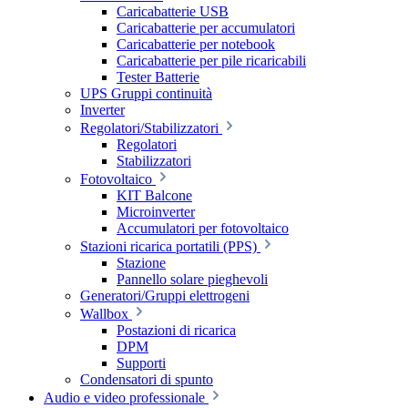
Caricabatterie USB
Caricabatterie per accumulatori
Caricabatterie per notebook
Caricabatterie per pile ricaricabili
Tester Batterie
UPS Gruppi continuità
Inverter
Regolatori/Stabilizzatori
Regolatori
Stabilizzatori
Fotovoltaico
KIT Balcone
Microinverter
Accumulatori per fotovoltaico
Stazioni ricarica portatili (PPS)
Stazione
Pannello solare pieghevoli
Generatori/Gruppi elettrogeni
Wallbox
Postazioni di ricarica
DPM
Supporti
Condensatori di spunto
Audio e video professionale