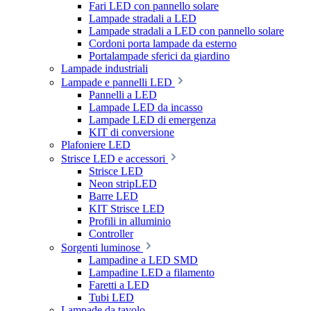
Fari LED con pannello solare
Lampade stradali a LED
Lampade stradali a LED con pannello solare
Cordoni porta lampade da esterno
Portalampade sferici da giardino
Lampade industriali
Lampade e pannelli LED
Pannelli a LED
Lampade LED da incasso
Lampade LED di emergenza
KIT di conversione
Plafoniere LED
Strisce LED e accessori
Strisce LED
Neon stripLED
Barre LED
KIT Strisce LED
Profili in alluminio
Controller
Sorgenti luminose
Lampadine a LED SMD
Lampadine LED a filamento
Faretti a LED
Tubi LED
Lampade da tavolo