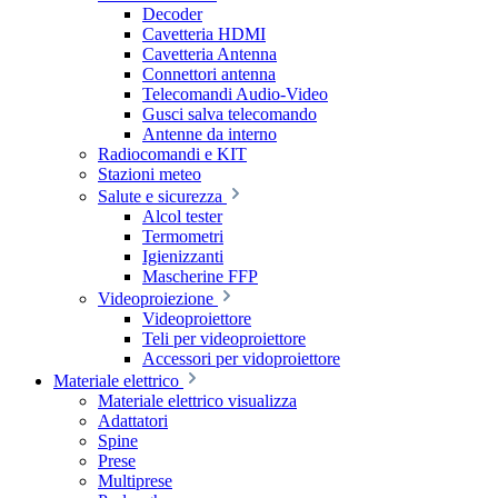
Decoder
Cavetteria HDMI
Cavetteria Antenna
Connettori antenna
Telecomandi Audio-Video
Gusci salva telecomando
Antenne da interno
Radiocomandi e KIT
Stazioni meteo
Salute e sicurezza
Alcol tester
Termometri
Igienizzanti
Mascherine FFP
Videoproiezione
Videoproiettore
Teli per videoproiettore
Accessori per vidoproiettore
Materiale elettrico
Materiale elettrico visualizza
Adattatori
Spine
Prese
Multiprese