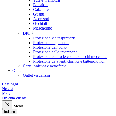
Tute e grembiuli
Pantaloni
Calzature
Guanti
Accessori
Occhiali
Mascherine
DPI
Protezione vie respiratorie
Protezione degli occhi
Protezione dell'udito
Protezione dalle intemperie
Protezione contro le cadute e rischi meccanici
Protezione da agenti chimici e batteriologici
Cartellonistica e vetrofanie
Outlet
Outlet visualizza
Cataloghi
Novità
Marchi
Diventa cliente
Menu
Italiano