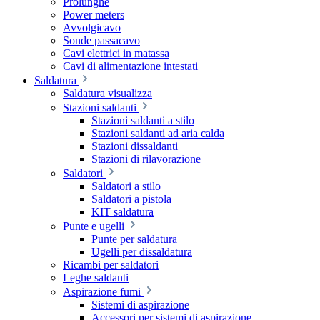
Prolunghe
Power meters
Avvolgicavo
Sonde passacavo
Cavi elettrici in matassa
Cavi di alimentazione intestati
Saldatura
Saldatura visualizza
Stazioni saldanti
Stazioni saldanti a stilo
Stazioni saldanti ad aria calda
Stazioni dissaldanti
Stazioni di rilavorazione
Saldatori
Saldatori a stilo
Saldatori a pistola
KIT saldatura
Punte e ugelli
Punte per saldatura
Ugelli per dissaldatura
Ricambi per saldatori
Leghe saldanti
Aspirazione fumi
Sistemi di aspirazione
Accessori per sistemi di aspirazione