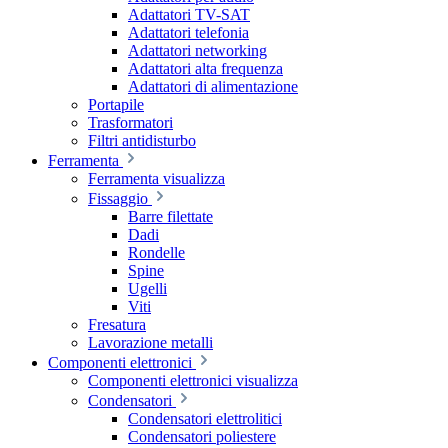
Adattatori TV-SAT
Adattatori telefonia
Adattatori networking
Adattatori alta frequenza
Adattatori di alimentazione
Portapile
Trasformatori
Filtri antidisturbo
Ferramenta
Ferramenta visualizza
Fissaggio
Barre filettate
Dadi
Rondelle
Spine
Ugelli
Viti
Fresatura
Lavorazione metalli
Componenti elettronici
Componenti elettronici visualizza
Condensatori
Condensatori elettrolitici
Condensatori poliestere