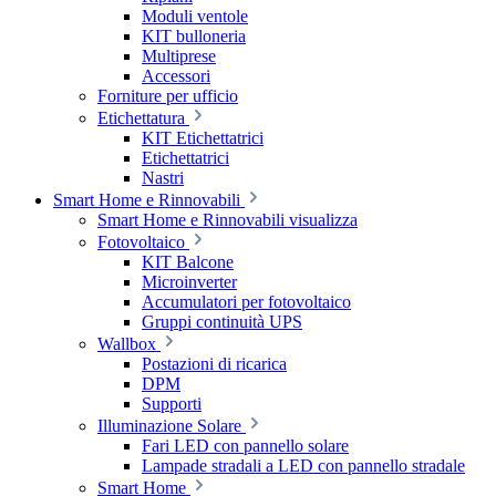
Moduli ventole
KIT bulloneria
Multiprese
Accessori
Forniture per ufficio
Etichettatura
KIT Etichettatrici
Etichettatrici
Nastri
Smart Home e Rinnovabili
Smart Home e Rinnovabili visualizza
Fotovoltaico
KIT Balcone
Microinverter
Accumulatori per fotovoltaico
Gruppi continuità UPS
Wallbox
Postazioni di ricarica
DPM
Supporti
Illuminazione Solare
Fari LED con pannello solare
Lampade stradali a LED con pannello stradale
Smart Home