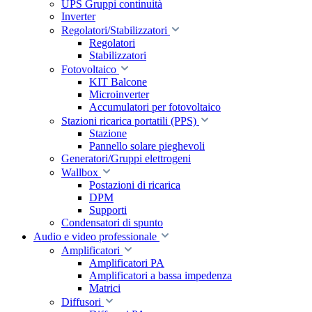
UPS Gruppi continuità
Inverter
Regolatori/Stabilizzatori
Regolatori
Stabilizzatori
Fotovoltaico
KIT Balcone
Microinverter
Accumulatori per fotovoltaico
Stazioni ricarica portatili (PPS)
Stazione
Pannello solare pieghevoli
Generatori/Gruppi elettrogeni
Wallbox
Postazioni di ricarica
DPM
Supporti
Condensatori di spunto
Audio e video professionale
Amplificatori
Amplificatori PA
Amplificatori a bassa impedenza
Matrici
Diffusori