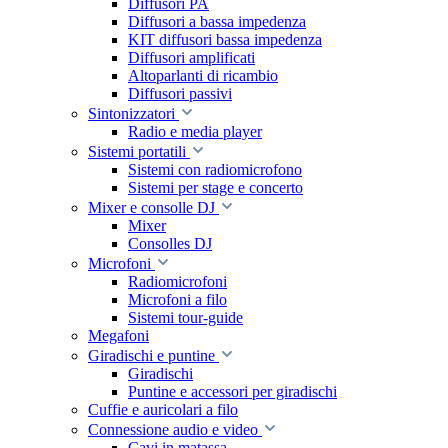
Diffusori PA
Diffusori a bassa impedenza
KIT diffusori bassa impedenza
Diffusori amplificati
Altoparlanti di ricambio
Diffusori passivi
Sintonizzatori
Radio e media player
Sistemi portatili
Sistemi con radiomicrofono
Sistemi per stage e concerto
Mixer e consolle DJ
Mixer
Consolles DJ
Microfoni
Radiomicrofoni
Microfoni a filo
Sistemi tour-guide
Megafoni
Giradischi e puntine
Giradischi
Puntine e accessori per giradischi
Cuffie e auricolari a filo
Connessione audio e video
Cavi in matassa