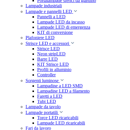
Portalampade sferici da giardino
Lampade industriali
Lampade e pannelli LED
Pannelli a LED
Lampade LED da incasso
Lampade LED di emergenza
KIT di conversione
Plafoniere LED
Strisce LED e accessori
Strisce LED
Neon stripLED
Barre LED
KIT Strisce LED
Profili in alluminio
Controller
Sorgenti luminose
Lampadine a LED SMD
Lampadine LED a filamento
Faretti a LED
Tubi LED
Lampade da tavolo
Lampade portatili
Torce LED ricaricabili
Lampade LED ricaricabili
Fari da lavoro