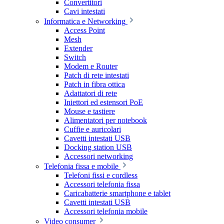
Convertitori
Cavi intestati
Informatica e Networking
Access Point
Mesh
Extender
Switch
Modem e Router
Patch di rete intestati
Patch in fibra ottica
Adattatori di rete
Iniettori ed estensori PoE
Mouse e tastiere
Alimentatori per notebook
Cuffie e auricolari
Cavetti intestati USB
Docking station USB
Accessori networking
Telefonia fissa e mobile
Telefoni fissi e cordless
Accessori telefonia fissa
Caricabatterie smartphone e tablet
Cavetti intestati USB
Accessori telefonia mobile
Video consumer