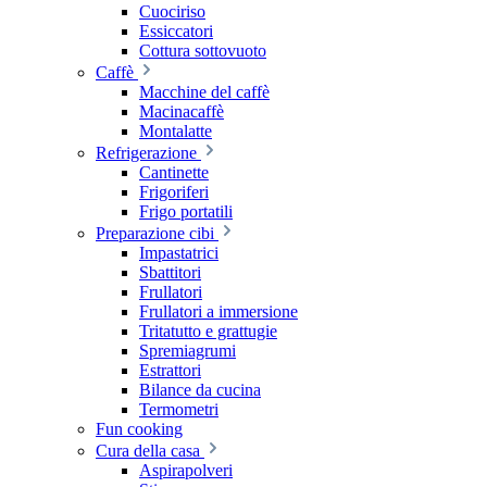
Cuociriso
Essiccatori
Cottura sottovuoto
Caffè
Macchine del caffè
Macinacaffè
Montalatte
Refrigerazione
Cantinette
Frigoriferi
Frigo portatili
Preparazione cibi
Impastatrici
Sbattitori
Frullatori
Frullatori a immersione
Tritatutto e grattugie
Spremiagrumi
Estrattori
Bilance da cucina
Termometri
Fun cooking
Cura della casa
Aspirapolveri