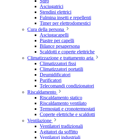
Stiro
Asciugatrici
Stendini elettrici
Fulmina insetti e repellenti
Timer per elettrodomestici
Cura della persona
Asciugacapelli
Piastre per capelli
Bilance pesapersona
Scaldotti e coperte elettriche
Climatizzazione e trattamento aria
Climatizzatori fissi
Climatizzatori portatili
Deumidificatori
Purificatori
Telecomandi condizionatori
Riscaldamento
Riscaldamento statico
Riscaldamento ventilato
Termostati e cronotermostati
Coperte elettriche e scaldotti
Ventilazione
Ventilatori tradizionali
Agitatori da soffitto
Ventilatori industriali