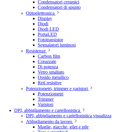
Condensatori ceramici
Condensatori di spunto
Optoelettronica
Display
Diodi
Diodi LED
PortaLED
Fototransistor
Segnalatori luminosi
Resistenze
Carbon film
Corazzate
Di potenza
Vetro smaltato
Ossido metallico
Reti resistive
Potenziometri, trimmer e varistori
Potenziometri
Trimmer
Varistori
DPI, abbigliamento e cartellonistica
DPI, abbigliamento e cartellonistica visualizza
Abbigliamento da lavoro
Maglie, giacche, gilet e pile