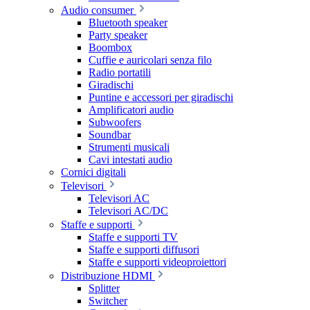
Audio consumer
Bluetooth speaker
Party speaker
Boombox
Cuffie e auricolari senza filo
Radio portatili
Giradischi
Puntine e accessori per giradischi
Amplificatori audio
Subwoofers
Soundbar
Strumenti musicali
Cavi intestati audio
Cornici digitali
Televisori
Televisori AC
Televisori AC/DC
Staffe e supporti
Staffe e supporti TV
Staffe e supporti diffusori
Staffe e supporti videoproiettori
Distribuzione HDMI
Splitter
Switcher