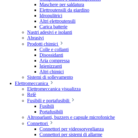
Maschere per saldatura
Elettroutensili da giardino
Idropulitrici
Altri elettroutensili
Carica batterie
Nastri adesivi e isolanti
Abrasivi
Prodotti chimici
Colle e collanti
Disossidanti
Aria compressa
Igienizzanti
Altri chimici
Sistemi di sollevamento
Elettromeccanica
Elettromeccanica visualizza
Relè
Fusibili e portafusibili
Fusibili
Portafusibili
Altroparlanti, buzzers e capsule microfoniche
Connettori
Connettori per videosorveglianza
Connettori per sistemi di allarme