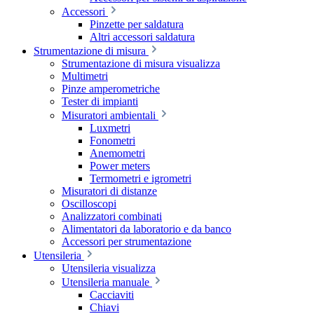
Accessori
Pinzette per saldatura
Altri accessori saldatura
Strumentazione di misura
Strumentazione di misura visualizza
Multimetri
Pinze amperometriche
Tester di impianti
Misuratori ambientali
Luxmetri
Fonometri
Anemometri
Power meters
Termometri e igrometri
Misuratori di distanze
Oscilloscopi
Analizzatori combinati
Alimentatori da laboratorio e da banco
Accessori per strumentazione
Utensileria
Utensileria visualizza
Utensileria manuale
Cacciaviti
Chiavi