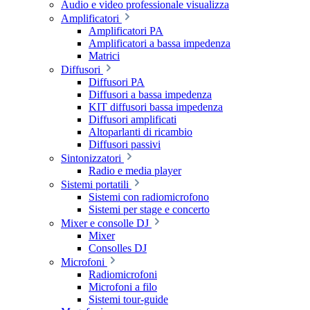
Audio e video professionale visualizza
Amplificatori
Amplificatori PA
Amplificatori a bassa impedenza
Matrici
Diffusori
Diffusori PA
Diffusori a bassa impedenza
KIT diffusori bassa impedenza
Diffusori amplificati
Altoparlanti di ricambio
Diffusori passivi
Sintonizzatori
Radio e media player
Sistemi portatili
Sistemi con radiomicrofono
Sistemi per stage e concerto
Mixer e consolle DJ
Mixer
Consolles DJ
Microfoni
Radiomicrofoni
Microfoni a filo
Sistemi tour-guide