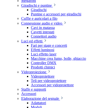
Megafoni
Giradischi e puntine
Giradischi
Puntine e accessori per giradischi
Cuffie e auricolari a filo
Connessione audio e video
Cavi in matassa
Cavetti intestati
Connettori audio
Luci ed effetti
Fari per stage e concerti
Effetti luminosi
Luci effetto laser
Macchine crea fumo, bolle, ghiaccio
Controller DMX
Prodotti chimici
Videoproiezione
Videoproiettore
Teli per videoproiettore
Accessori per vidoproiettore
Staffe e supporti
Accessori
Elaborazione del segnale
Adattatori
Moduli