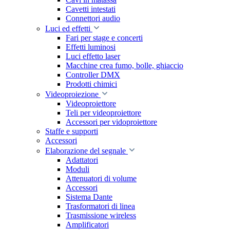
Cavetti intestati
Connettori audio
Luci ed effetti
Fari per stage e concerti
Effetti luminosi
Luci effetto laser
Macchine crea fumo, bolle, ghiaccio
Controller DMX
Prodotti chimici
Videoproiezione
Videoproiettore
Teli per videoproiettore
Accessori per vidoproiettore
Staffe e supporti
Accessori
Elaborazione del segnale
Adattatori
Moduli
Attenuatori di volume
Accessori
Sistema Dante
Trasformatori di linea
Trasmissione wireless
Amplificatori