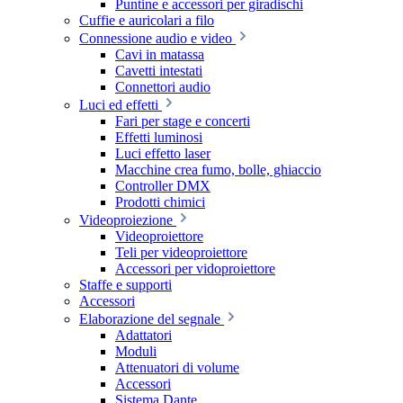
Puntine e accessori per giradischi
Cuffie e auricolari a filo
Connessione audio e video
Cavi in matassa
Cavetti intestati
Connettori audio
Luci ed effetti
Fari per stage e concerti
Effetti luminosi
Luci effetto laser
Macchine crea fumo, bolle, ghiaccio
Controller DMX
Prodotti chimici
Videoproiezione
Videoproiettore
Teli per videoproiettore
Accessori per vidoproiettore
Staffe e supporti
Accessori
Elaborazione del segnale
Adattatori
Moduli
Attenuatori di volume
Accessori
Sistema Dante