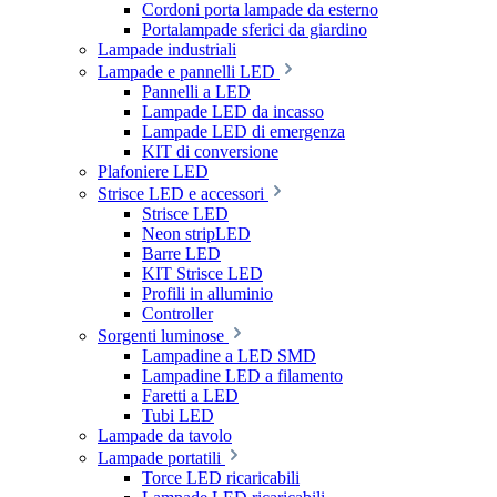
Cordoni porta lampade da esterno
Portalampade sferici da giardino
Lampade industriali
Lampade e pannelli LED
Pannelli a LED
Lampade LED da incasso
Lampade LED di emergenza
KIT di conversione
Plafoniere LED
Strisce LED e accessori
Strisce LED
Neon stripLED
Barre LED
KIT Strisce LED
Profili in alluminio
Controller
Sorgenti luminose
Lampadine a LED SMD
Lampadine LED a filamento
Faretti a LED
Tubi LED
Lampade da tavolo
Lampade portatili
Torce LED ricaricabili