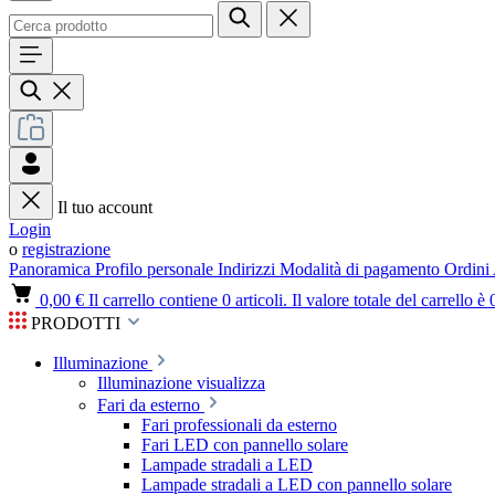
Il tuo account
Login
o
registrazione
Panoramica
Profilo personale
Indirizzi
Modalità di pagamento
Ordini
0,00 €
Il carrello contiene 0 articoli. Il valore totale del carrello è 
PRODOTTI
Illuminazione
Illuminazione visualizza
Fari da esterno
Fari professionali da esterno
Fari LED con pannello solare
Lampade stradali a LED
Lampade stradali a LED con pannello solare