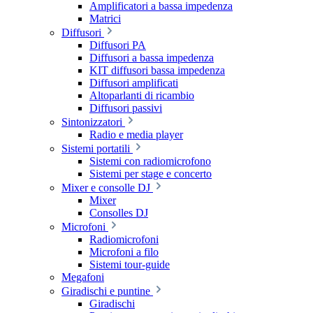
Amplificatori a bassa impedenza
Matrici
Diffusori
Diffusori PA
Diffusori a bassa impedenza
KIT diffusori bassa impedenza
Diffusori amplificati
Altoparlanti di ricambio
Diffusori passivi
Sintonizzatori
Radio e media player
Sistemi portatili
Sistemi con radiomicrofono
Sistemi per stage e concerto
Mixer e consolle DJ
Mixer
Consolles DJ
Microfoni
Radiomicrofoni
Microfoni a filo
Sistemi tour-guide
Megafoni
Giradischi e puntine
Giradischi