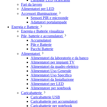
Lampade LED ricaricabili
Fari da lavoro
Alimentatori per LED
Accessori illuminazione
Sensori PIR e microonde
Adattatori portalampade
Energia e Batterie
Energia e Batterie visualizza
Pile, batterie e accumulatori
Accumulatori
Pile e Batterie
Pacchi Batterie
Alimentatori
Alimentatori da laboratorio e da banco
Alimentatori per impianti TV
Alimentatori da quadro elettrico
Alimentatori Uso Generale
Alimentatori Uso Specifico
Alimentatori da Installazione
Alimentatori per LED
Alimentatore per notebook
Caricabatterie
Caricabatterie USB
Caricabatterie per accumulatori
Caricabatterie per notebook