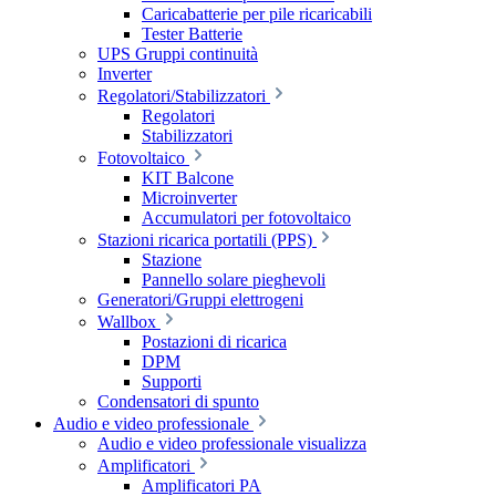
Caricabatterie per pile ricaricabili
Tester Batterie
UPS Gruppi continuità
Inverter
Regolatori/Stabilizzatori
Regolatori
Stabilizzatori
Fotovoltaico
KIT Balcone
Microinverter
Accumulatori per fotovoltaico
Stazioni ricarica portatili (PPS)
Stazione
Pannello solare pieghevoli
Generatori/Gruppi elettrogeni
Wallbox
Postazioni di ricarica
DPM
Supporti
Condensatori di spunto
Audio e video professionale
Audio e video professionale visualizza
Amplificatori
Amplificatori PA