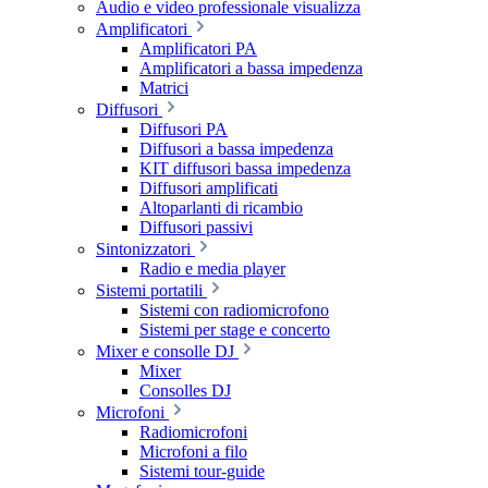
Audio e video professionale visualizza
Amplificatori
Amplificatori PA
Amplificatori a bassa impedenza
Matrici
Diffusori
Diffusori PA
Diffusori a bassa impedenza
KIT diffusori bassa impedenza
Diffusori amplificati
Altoparlanti di ricambio
Diffusori passivi
Sintonizzatori
Radio e media player
Sistemi portatili
Sistemi con radiomicrofono
Sistemi per stage e concerto
Mixer e consolle DJ
Mixer
Consolles DJ
Microfoni
Radiomicrofoni
Microfoni a filo
Sistemi tour-guide