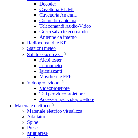
Decoder
Cavetteria HDMI
Cavetteria Antenna
Connettori antenna
Telecomandi Audio-Video
Gusci salva telecomando
Antenne da interno
Radiocomandi e KIT
Stazioni meteo
Salute e sicurezza
Alcol tester
Termometri
Igienizzanti
Mascherine FFP
Videoproiezione
Videoproiettore
Teli per videoproiettore
Accessori per vidoproiettore
Materiale elettrico
Materiale elettrico visualizza
Adattatori
Spine
Prese
Multiprese