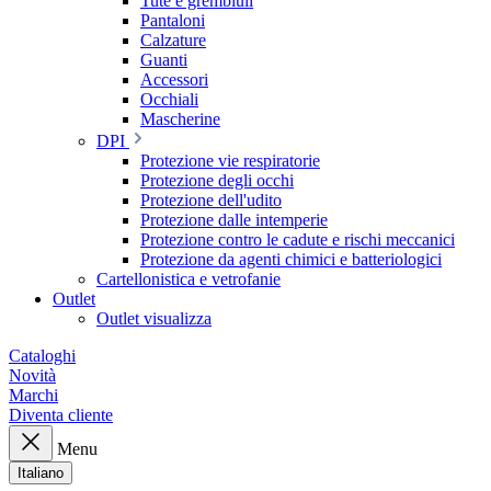
Tute e grembiuli
Pantaloni
Calzature
Guanti
Accessori
Occhiali
Mascherine
DPI
Protezione vie respiratorie
Protezione degli occhi
Protezione dell'udito
Protezione dalle intemperie
Protezione contro le cadute e rischi meccanici
Protezione da agenti chimici e batteriologici
Cartellonistica e vetrofanie
Outlet
Outlet visualizza
Cataloghi
Novità
Marchi
Diventa cliente
Menu
Italiano