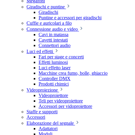
Megafoni
Giradischi e puntine
Giradischi
Puntine e accessori per giradischi
Cuffie e auricolari a filo
Connessione audio e video
Cavi in matassa
Cavetti intestati
Connettori audio
Luci ed effetti
Fari per stage e concerti
Effetti luminosi
Luci effetto laser
Macchine crea fumo, bolle, ghiaccio
Controller DMX
Prodotti chimici
Videoproiezione
Videoproiettore
Teli per videoproiettore
Accessori per vidoproiettore
Staffe e supporti
Accessori
Elaborazione del segnale
Adattatori
Moduli