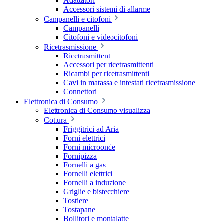
Adattatori
Accessori sistemi di allarme
Campanelli e citofoni
Campanelli
Citofoni e videocitofoni
Ricetrasmissione
Ricetrasmittenti
Accessori per ricetrasmittenti
Ricambi per ricetrasmittenti
Cavi in matassa e intestati ricetrasmissione
Connettori
Elettronica di Consumo
Elettronica di Consumo visualizza
Cottura
Friggitrici ad Aria
Forni elettrici
Forni microonde
Fornipizza
Fornelli a gas
Fornelli elettrici
Fornelli a induzione
Griglie e bistecchiere
Tostiere
Tostapane
Bollitori e montalatte