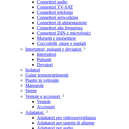
Connettori audio
Connettori TV-SAT
Connettori telefonia
Connettori networking
Connettori di alimentazione
Connettori alta frequenza
Connettori DIN e microfonici
Morsetti e morsettiere
Coccodrilli, pinze e puntali
Interruttori, pulsanti e deviatori
Interruttori
Pulsanti
Devatori
Isolatori
Guine termorestringenti
Piastre in vetronite
Manopole
Sirene
Ventole e accessori
Ventole
Accessori
Adattatori
Adattatori per videosorveglianza
Adattatori per sistemi di allarme
Adattatori per audio