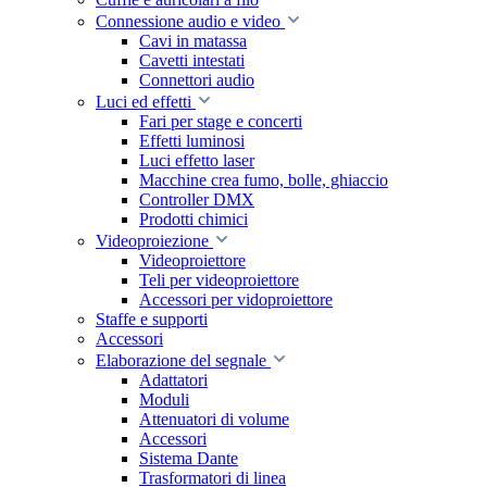
Connessione audio e video
Cavi in matassa
Cavetti intestati
Connettori audio
Luci ed effetti
Fari per stage e concerti
Effetti luminosi
Luci effetto laser
Macchine crea fumo, bolle, ghiaccio
Controller DMX
Prodotti chimici
Videoproiezione
Videoproiettore
Teli per videoproiettore
Accessori per vidoproiettore
Staffe e supporti
Accessori
Elaborazione del segnale
Adattatori
Moduli
Attenuatori di volume
Accessori
Sistema Dante
Trasformatori di linea