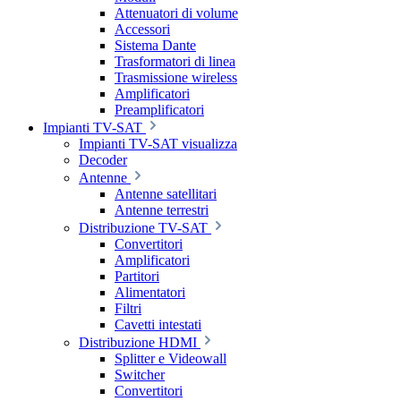
Attenuatori di volume
Accessori
Sistema Dante
Trasformatori di linea
Trasmissione wireless
Amplificatori
Preamplificatori
Impianti TV-SAT
Impianti TV-SAT visualizza
Decoder
Antenne
Antenne satellitari
Antenne terrestri
Distribuzione TV-SAT
Convertitori
Amplificatori
Partitori
Alimentatori
Filtri
Cavetti intestati
Distribuzione HDMI
Splitter e Videowall
Switcher
Convertitori