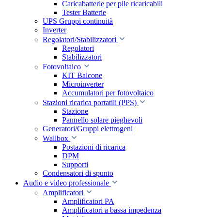
Caricabatterie per pile ricaricabili
Tester Batterie
UPS Gruppi continuità
Inverter
Regolatori/Stabilizzatori
Regolatori
Stabilizzatori
Fotovoltaico
KIT Balcone
Microinverter
Accumulatori per fotovoltaico
Stazioni ricarica portatili (PPS)
Stazione
Pannello solare pieghevoli
Generatori/Gruppi elettrogeni
Wallbox
Postazioni di ricarica
DPM
Supporti
Condensatori di spunto
Audio e video professionale
Amplificatori
Amplificatori PA
Amplificatori a bassa impedenza