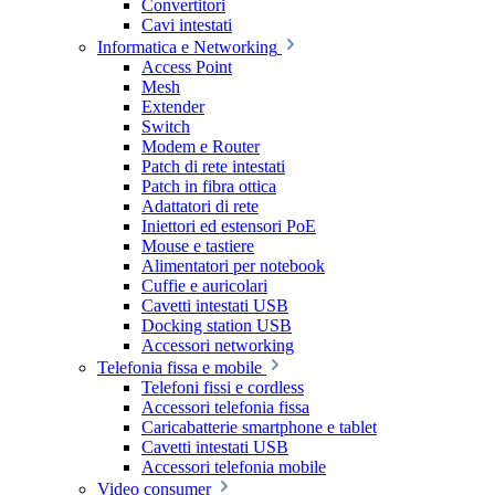
Convertitori
Cavi intestati
Informatica e Networking
Access Point
Mesh
Extender
Switch
Modem e Router
Patch di rete intestati
Patch in fibra ottica
Adattatori di rete
Iniettori ed estensori PoE
Mouse e tastiere
Alimentatori per notebook
Cuffie e auricolari
Cavetti intestati USB
Docking station USB
Accessori networking
Telefonia fissa e mobile
Telefoni fissi e cordless
Accessori telefonia fissa
Caricabatterie smartphone e tablet
Cavetti intestati USB
Accessori telefonia mobile
Video consumer