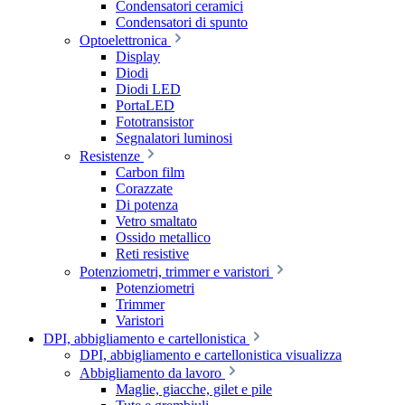
Condensatori ceramici
Condensatori di spunto
Optoelettronica
Display
Diodi
Diodi LED
PortaLED
Fototransistor
Segnalatori luminosi
Resistenze
Carbon film
Corazzate
Di potenza
Vetro smaltato
Ossido metallico
Reti resistive
Potenziometri, trimmer e varistori
Potenziometri
Trimmer
Varistori
DPI, abbigliamento e cartellonistica
DPI, abbigliamento e cartellonistica visualizza
Abbigliamento da lavoro
Maglie, giacche, gilet e pile