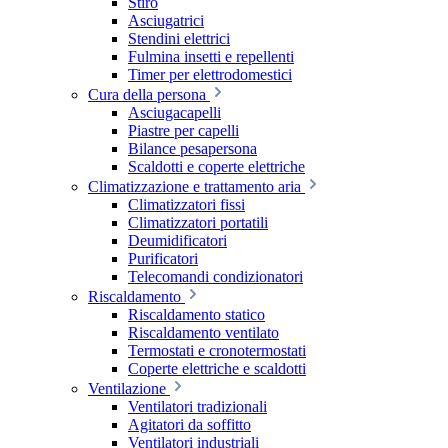
Stiro
Asciugatrici
Stendini elettrici
Fulmina insetti e repellenti
Timer per elettrodomestici
Cura della persona
Asciugacapelli
Piastre per capelli
Bilance pesapersona
Scaldotti e coperte elettriche
Climatizzazione e trattamento aria
Climatizzatori fissi
Climatizzatori portatili
Deumidificatori
Purificatori
Telecomandi condizionatori
Riscaldamento
Riscaldamento statico
Riscaldamento ventilato
Termostati e cronotermostati
Coperte elettriche e scaldotti
Ventilazione
Ventilatori tradizionali
Agitatori da soffitto
Ventilatori industriali