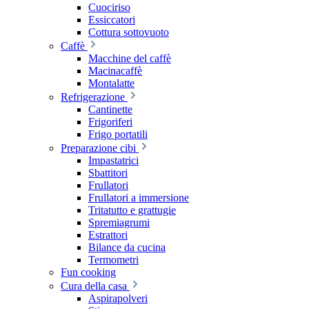
Cuociriso
Essiccatori
Cottura sottovuoto
Caffè
Macchine del caffè
Macinacaffè
Montalatte
Refrigerazione
Cantinette
Frigoriferi
Frigo portatili
Preparazione cibi
Impastatrici
Sbattitori
Frullatori
Frullatori a immersione
Tritatutto e grattugie
Spremiagrumi
Estrattori
Bilance da cucina
Termometri
Fun cooking
Cura della casa
Aspirapolveri