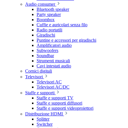
Audio consumer
Bluetooth speaker
Party speaker
Boombox
Cuffie e auricolari senza filo
Radio portatili
Giradischi
Puntine e accessori per giradischi
Amplificatori audio
Subwoofers
Soundbar
Strumenti musicali
Cavi intestati audio
Cornici digitali
Televisori
Televisori AC
Televisori AC/DC
Staffe e supporti
Staffe e supporti TV
Staffe e supporti diffusori
Staffe e supporti videoproiettori
Distribuzione HDMI
Splitter
Switcher