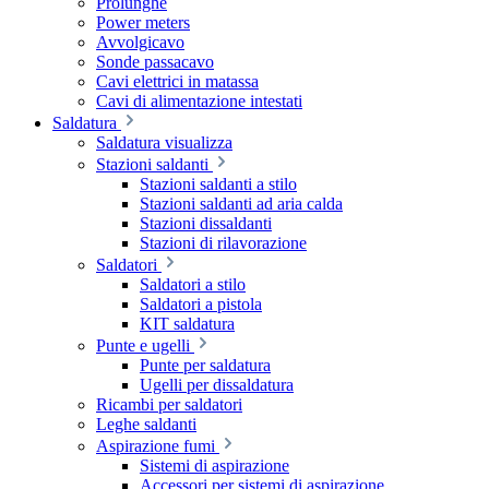
Prolunghe
Power meters
Avvolgicavo
Sonde passacavo
Cavi elettrici in matassa
Cavi di alimentazione intestati
Saldatura
Saldatura visualizza
Stazioni saldanti
Stazioni saldanti a stilo
Stazioni saldanti ad aria calda
Stazioni dissaldanti
Stazioni di rilavorazione
Saldatori
Saldatori a stilo
Saldatori a pistola
KIT saldatura
Punte e ugelli
Punte per saldatura
Ugelli per dissaldatura
Ricambi per saldatori
Leghe saldanti
Aspirazione fumi
Sistemi di aspirazione
Accessori per sistemi di aspirazione