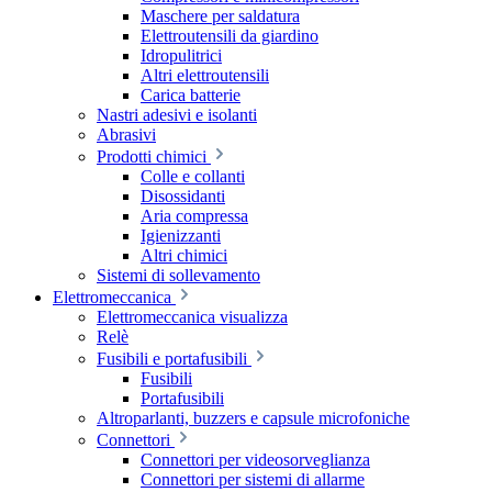
Maschere per saldatura
Elettroutensili da giardino
Idropulitrici
Altri elettroutensili
Carica batterie
Nastri adesivi e isolanti
Abrasivi
Prodotti chimici
Colle e collanti
Disossidanti
Aria compressa
Igienizzanti
Altri chimici
Sistemi di sollevamento
Elettromeccanica
Elettromeccanica visualizza
Relè
Fusibili e portafusibili
Fusibili
Portafusibili
Altroparlanti, buzzers e capsule microfoniche
Connettori
Connettori per videosorveglianza
Connettori per sistemi di allarme