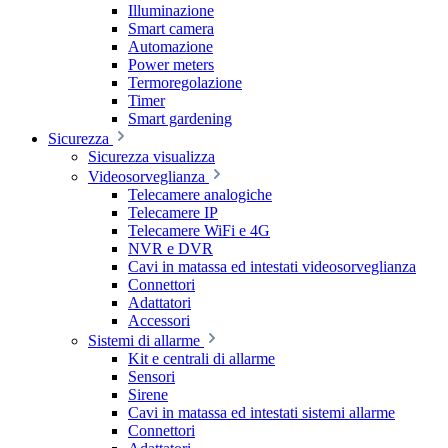
Illuminazione
Smart camera
Automazione
Power meters
Termoregolazione
Timer
Smart gardening
Sicurezza
Sicurezza visualizza
Videosorveglianza
Telecamere analogiche
Telecamere IP
Telecamere WiFi e 4G
NVR e DVR
Cavi in matassa ed intestati videosorveglianza
Connettori
Adattatori
Accessori
Sistemi di allarme
Kit e centrali di allarme
Sensori
Sirene
Cavi in matassa ed intestati sistemi allarme
Connettori