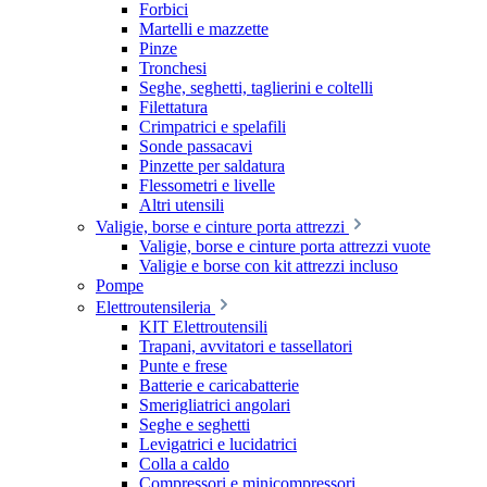
Forbici
Martelli e mazzette
Pinze
Tronchesi
Seghe, seghetti, taglierini e coltelli
Filettatura
Crimpatrici e spelafili
Sonde passacavi
Pinzette per saldatura
Flessometri e livelle
Altri utensili
Valigie, borse e cinture porta attrezzi
Valigie, borse e cinture porta attrezzi vuote
Valigie e borse con kit attrezzi incluso
Pompe
Elettroutensileria
KIT Elettroutensili
Trapani, avvitatori e tassellatori
Punte e frese
Batterie e caricabatterie
Smerigliatrici angolari
Seghe e seghetti
Levigatrici e lucidatrici
Colla a caldo
Compressori e minicompressori