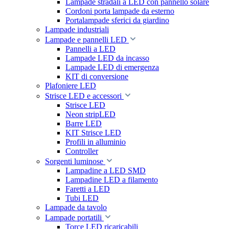
Lampade stradali a LED con pannello solare
Cordoni porta lampade da esterno
Portalampade sferici da giardino
Lampade industriali
Lampade e pannelli LED
Pannelli a LED
Lampade LED da incasso
Lampade LED di emergenza
KIT di conversione
Plafoniere LED
Strisce LED e accessori
Strisce LED
Neon stripLED
Barre LED
KIT Strisce LED
Profili in alluminio
Controller
Sorgenti luminose
Lampadine a LED SMD
Lampadine LED a filamento
Faretti a LED
Tubi LED
Lampade da tavolo
Lampade portatili
Torce LED ricaricabili