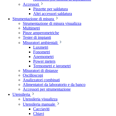
Accessori
Pinzette per saldatura
Altri accessori saldatura
Strumentazione di misura
Strumentazione di misura visualizza
Multimetri
Pinze amperometriche
Tester di impianti
Misuratori ambientali
Luxmetri
Fonometri
Anemometri
Power meters
Termometri e igrometri
Misuratori di distanze
Oscilloscopi
Analizzatori combinati
Alimentatori da laboratorio e da banco
Accessori per strumentazione
Utensileria
Utensileria visualizza
Utensileria manuale
Cacciaviti
Chiavi