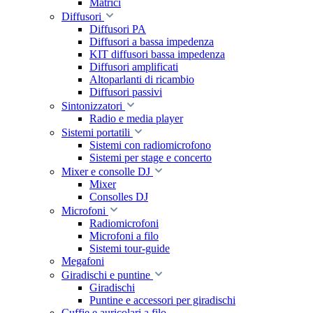
Matrici
Diffusori
Diffusori PA
Diffusori a bassa impedenza
KIT diffusori bassa impedenza
Diffusori amplificati
Altoparlanti di ricambio
Diffusori passivi
Sintonizzatori
Radio e media player
Sistemi portatili
Sistemi con radiomicrofono
Sistemi per stage e concerto
Mixer e consolle DJ
Mixer
Consolles DJ
Microfoni
Radiomicrofoni
Microfoni a filo
Sistemi tour-guide
Megafoni
Giradischi e puntine
Giradischi
Puntine e accessori per giradischi
Cuffie e auricolari a filo