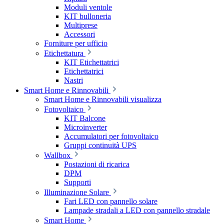
Moduli ventole
KIT bulloneria
Multiprese
Accessori
Forniture per ufficio
Etichettatura
KIT Etichettatrici
Etichettatrici
Nastri
Smart Home e Rinnovabili
Smart Home e Rinnovabili visualizza
Fotovoltaico
KIT Balcone
Microinverter
Accumulatori per fotovoltaico
Gruppi continuità UPS
Wallbox
Postazioni di ricarica
DPM
Supporti
Illuminazione Solare
Fari LED con pannello solare
Lampade stradali a LED con pannello stradale
Smart Home