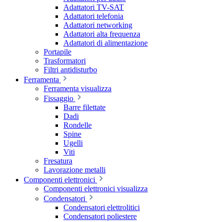
Adattatori TV-SAT
Adattatori telefonia
Adattatori networking
Adattatori alta frequenza
Adattatori di alimentazione
Portapile
Trasformatori
Filtri antidisturbo
Ferramenta
Ferramenta visualizza
Fissaggio
Barre filettate
Dadi
Rondelle
Spine
Ugelli
Viti
Fresatura
Lavorazione metalli
Componenti elettronici
Componenti elettronici visualizza
Condensatori
Condensatori elettrolitici
Condensatori poliestere