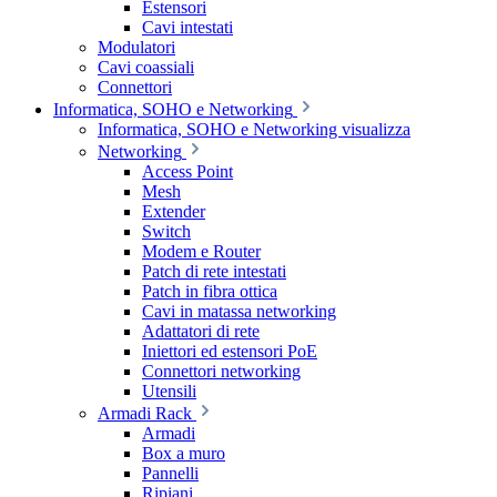
Estensori
Cavi intestati
Modulatori
Cavi coassiali
Connettori
Informatica, SOHO e Networking
Informatica, SOHO e Networking visualizza
Networking
Access Point
Mesh
Extender
Switch
Modem e Router
Patch di rete intestati
Patch in fibra ottica
Cavi in matassa networking
Adattatori di rete
Iniettori ed estensori PoE
Connettori networking
Utensili
Armadi Rack
Armadi
Box a muro
Pannelli
Ripiani