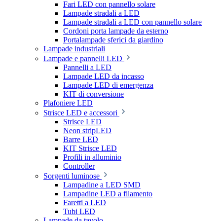
Fari LED con pannello solare
Lampade stradali a LED
Lampade stradali a LED con pannello solare
Cordoni porta lampade da esterno
Portalampade sferici da giardino
Lampade industriali
Lampade e pannelli LED
Pannelli a LED
Lampade LED da incasso
Lampade LED di emergenza
KIT di conversione
Plafoniere LED
Strisce LED e accessori
Strisce LED
Neon stripLED
Barre LED
KIT Strisce LED
Profili in alluminio
Controller
Sorgenti luminose
Lampadine a LED SMD
Lampadine LED a filamento
Faretti a LED
Tubi LED
Lampade da tavolo