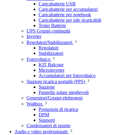
Caricabatterie USB
Caricabatterie per accumulatori
Caricabatterie per notebook
Caricabatterie per pile ricaricabili
Tester Batterie
UPS Gruppi continuità
Inverter
Regolatori/Stabilizzatori
Regolatori
Stabilizzatori
Fotovoltaico
KIT Balcone
Microinverter
Accumulatori per fotovoltaico
Stazioni ricarica portatili (PPS)
Stazione
Pannello solare pieghevoli
Generatori/Gruppi elettrogeni
Wallbox
Postazioni di ricarica
DPM
Supporti
Condensatori di spunto
Audio e video professionale