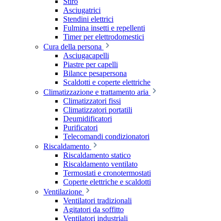
Stiro
Asciugatrici
Stendini elettrici
Fulmina insetti e repellenti
Timer per elettrodomestici
Cura della persona
Asciugacapelli
Piastre per capelli
Bilance pesapersona
Scaldotti e coperte elettriche
Climatizzazione e trattamento aria
Climatizzatori fissi
Climatizzatori portatili
Deumidificatori
Purificatori
Telecomandi condizionatori
Riscaldamento
Riscaldamento statico
Riscaldamento ventilato
Termostati e cronotermostati
Coperte elettriche e scaldotti
Ventilazione
Ventilatori tradizionali
Agitatori da soffitto
Ventilatori industriali