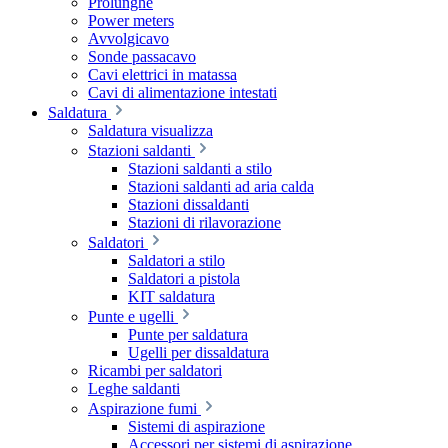
Prolunghe
Power meters
Avvolgicavo
Sonde passacavo
Cavi elettrici in matassa
Cavi di alimentazione intestati
Saldatura
Saldatura visualizza
Stazioni saldanti
Stazioni saldanti a stilo
Stazioni saldanti ad aria calda
Stazioni dissaldanti
Stazioni di rilavorazione
Saldatori
Saldatori a stilo
Saldatori a pistola
KIT saldatura
Punte e ugelli
Punte per saldatura
Ugelli per dissaldatura
Ricambi per saldatori
Leghe saldanti
Aspirazione fumi
Sistemi di aspirazione
Accessori per sistemi di aspirazione