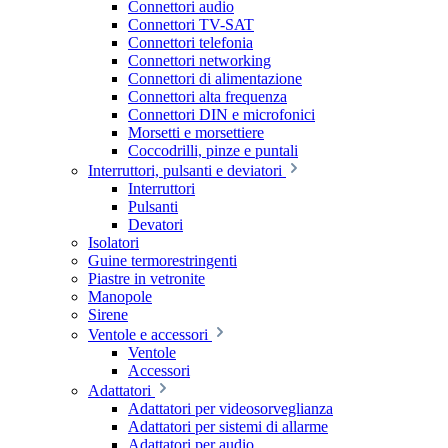
Connettori audio
Connettori TV-SAT
Connettori telefonia
Connettori networking
Connettori di alimentazione
Connettori alta frequenza
Connettori DIN e microfonici
Morsetti e morsettiere
Coccodrilli, pinze e puntali
Interruttori, pulsanti e deviatori
Interruttori
Pulsanti
Devatori
Isolatori
Guine termorestringenti
Piastre in vetronite
Manopole
Sirene
Ventole e accessori
Ventole
Accessori
Adattatori
Adattatori per videosorveglianza
Adattatori per sistemi di allarme
Adattatori per audio