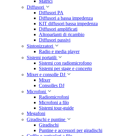
Matrici
Diffusori
Diffusori PA
Diffusori a bassa impedenza
KIT diffusori bassa impedenza
Diffusori amplificati
Altoparlanti di ricambio
Diffusori passivi
Sintonizzatori
Radio e media player
Sistemi portatili
Sistemi con radiomicrofono
Sistemi per stage e concerto
Mixer e consolle DJ
Mixer
Consolles DJ
Microfoni
Radiomicrofoni
Microfoni a filo
Sistemi tour-guide
Megafoni
Giradischi e puntine
Giradischi
Puntine e accessori per giradischi
Cuffie e auricolari a filo