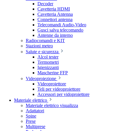
Decoder
Cavetteria HDMI
Cavetteria Antenna
Connettori antenna
Telecomandi Audio-Video
Gusci salva telecomando
Antenne da interno
Radiocomandi e KIT
Stazioni meteo
Salute e sicurezza
Alcol tester
Termometri
Igienizzanti
Mascherine FFP
Videoproiezione
Videoproiettore
Teli per videoproiettore
Accessori per vidoproiettore
Materiale elettrico
Materiale elettrico visualizza
Adattatori
Spine
Prese
Multiprese