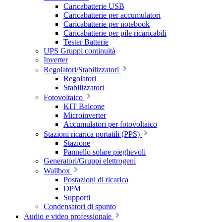
Caricabatterie USB
Caricabatterie per accumulatori
Caricabatterie per notebook
Caricabatterie per pile ricaricabili
Tester Batterie
UPS Gruppi continuità
Inverter
Regolatori/Stabilizzatori
Regolatori
Stabilizzatori
Fotovoltaico
KIT Balcone
Microinverter
Accumulatori per fotovoltaico
Stazioni ricarica portatili (PPS)
Stazione
Pannello solare pieghevoli
Generatori/Gruppi elettrogeni
Wallbox
Postazioni di ricarica
DPM
Supporti
Condensatori di spunto
Audio e video professionale