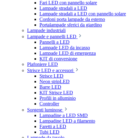
Fari LED con pannello solare
Lampade stradali a LED
Lampade stradali a LED con pannello solare
Cordoni porta lampade da esterno
Portalampade sferici da giardino
Lampade industriali
Lampade e pannelli LED
Pannelli a LED
Lampade LED da incasso
Lampade LED di emergenza
KIT di conversione
Plafoniere LED
Strisce LED e accessori
Strisce LED
Neon stripLED
Barre LED
KIT Strisce LED
Profili in alluminio
Controller
Sorgenti luminose
Lampadine a LED SMD
Lampadine LED a filamento
Faretti a LED
Tubi LED
Lampade da tavolo