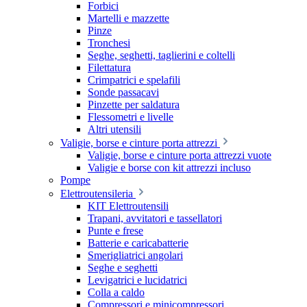
Forbici
Martelli e mazzette
Pinze
Tronchesi
Seghe, seghetti, taglierini e coltelli
Filettatura
Crimpatrici e spelafili
Sonde passacavi
Pinzette per saldatura
Flessometri e livelle
Altri utensili
Valigie, borse e cinture porta attrezzi
Valigie, borse e cinture porta attrezzi vuote
Valigie e borse con kit attrezzi incluso
Pompe
Elettroutensileria
KIT Elettroutensili
Trapani, avvitatori e tassellatori
Punte e frese
Batterie e caricabatterie
Smerigliatrici angolari
Seghe e seghetti
Levigatrici e lucidatrici
Colla a caldo
Compressori e minicompressori