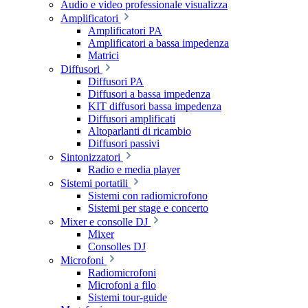
Audio e video professionale visualizza
Amplificatori
Amplificatori PA
Amplificatori a bassa impedenza
Matrici
Diffusori
Diffusori PA
Diffusori a bassa impedenza
KIT diffusori bassa impedenza
Diffusori amplificati
Altoparlanti di ricambio
Diffusori passivi
Sintonizzatori
Radio e media player
Sistemi portatili
Sistemi con radiomicrofono
Sistemi per stage e concerto
Mixer e consolle DJ
Mixer
Consolles DJ
Microfoni
Radiomicrofoni
Microfoni a filo
Sistemi tour-guide