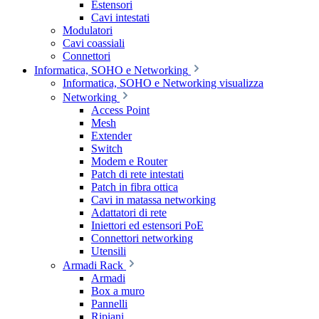
Estensori
Cavi intestati
Modulatori
Cavi coassiali
Connettori
Informatica, SOHO e Networking
Informatica, SOHO e Networking visualizza
Networking
Access Point
Mesh
Extender
Switch
Modem e Router
Patch di rete intestati
Patch in fibra ottica
Cavi in matassa networking
Adattatori di rete
Iniettori ed estensori PoE
Connettori networking
Utensili
Armadi Rack
Armadi
Box a muro
Pannelli
Ripiani