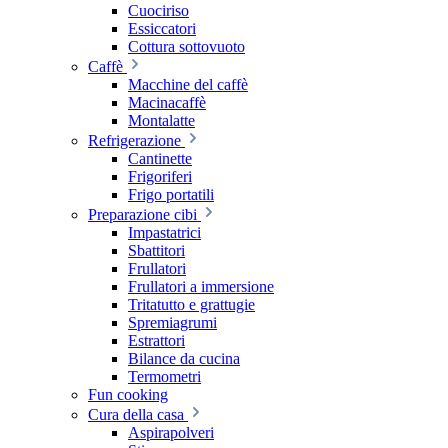
Cuociriso
Essiccatori
Cottura sottovuoto
Caffè
Macchine del caffè
Macinacaffè
Montalatte
Refrigerazione
Cantinette
Frigoriferi
Frigo portatili
Preparazione cibi
Impastatrici
Sbattitori
Frullatori
Frullatori a immersione
Tritatutto e grattugie
Spremiagrumi
Estrattori
Bilance da cucina
Termometri
Fun cooking
Cura della casa
Aspirapolveri