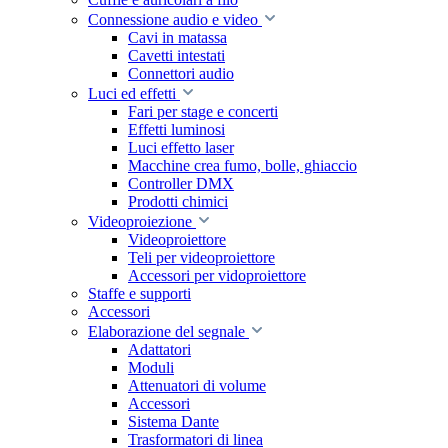
Connessione audio e video
Cavi in matassa
Cavetti intestati
Connettori audio
Luci ed effetti
Fari per stage e concerti
Effetti luminosi
Luci effetto laser
Macchine crea fumo, bolle, ghiaccio
Controller DMX
Prodotti chimici
Videoproiezione
Videoproiettore
Teli per videoproiettore
Accessori per vidoproiettore
Staffe e supporti
Accessori
Elaborazione del segnale
Adattatori
Moduli
Attenuatori di volume
Accessori
Sistema Dante
Trasformatori di linea