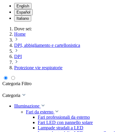
English
Español
Italiano
Dove sei:
Home
DPI, abbigliamento e cartellonistica
DPI
Protezione vie respiratorie
Categoria
Filtro
Categoria
Illuminazione
Fari da esterno
Fari professionali da esterno
Fari LED con pannello solare
Lampade stradali a LED