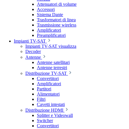
Attenuatori di volume
Accessori
Sistema Dante
Trasformatori di linea
Trasmissione wireless
Amplificatori
Preamplificatori
Impianti TV-SAT
Impianti TV-SAT visualizza
Decoder
Antenne
Antenne satellitari
Antenne terrestri
Distribuzione TV-SAT
Convertitori
Amplificatori
Partitori
Alimentatori
Filtri
Cavetti intestati
Distribuzione HDMI
Splitter e Videowall
Switcher
Convertitori