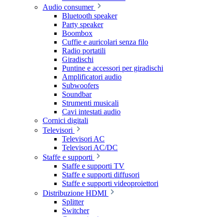
Audio consumer
Bluetooth speaker
Party speaker
Boombox
Cuffie e auricolari senza filo
Radio portatili
Giradischi
Puntine e accessori per giradischi
Amplificatori audio
Subwoofers
Soundbar
Strumenti musicali
Cavi intestati audio
Cornici digitali
Televisori
Televisori AC
Televisori AC/DC
Staffe e supporti
Staffe e supporti TV
Staffe e supporti diffusori
Staffe e supporti videoproiettori
Distribuzione HDMI
Splitter
Switcher