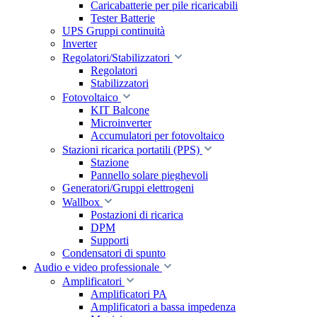
Caricabatterie per pile ricaricabili
Tester Batterie
UPS Gruppi continuità
Inverter
Regolatori/Stabilizzatori
Regolatori
Stabilizzatori
Fotovoltaico
KIT Balcone
Microinverter
Accumulatori per fotovoltaico
Stazioni ricarica portatili (PPS)
Stazione
Pannello solare pieghevoli
Generatori/Gruppi elettrogeni
Wallbox
Postazioni di ricarica
DPM
Supporti
Condensatori di spunto
Audio e video professionale
Amplificatori
Amplificatori PA
Amplificatori a bassa impedenza