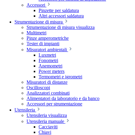
Accessori
Pinzette per saldatura
Altri accessori saldatura
Strumentazione di misura
Strumentazione di misura visualizza
Multimetri
Pinze amperometriche
Tester di impianti
Misuratori ambientali
Luxmetri
Fonometri
Anemometri
Power meters
Termometri e igrometri
Misuratori di distanze
Oscilloscopi
Analizzatori combinati
Alimentatori da laboratorio e da banco
Accessori per strumentazione
Utensileria
Utensileria visualizza
Utensileria manuale
Cacciaviti
Chiavi