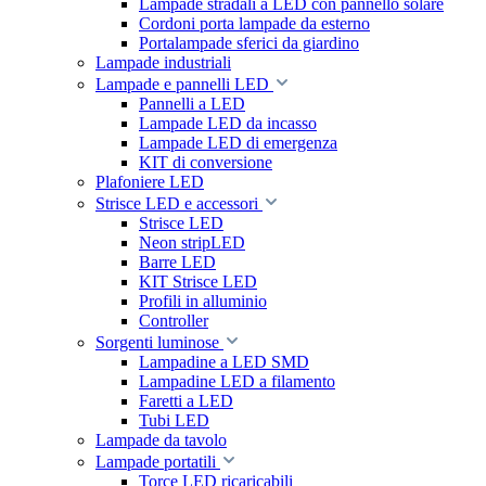
Lampade stradali a LED con pannello solare
Cordoni porta lampade da esterno
Portalampade sferici da giardino
Lampade industriali
Lampade e pannelli LED
Pannelli a LED
Lampade LED da incasso
Lampade LED di emergenza
KIT di conversione
Plafoniere LED
Strisce LED e accessori
Strisce LED
Neon stripLED
Barre LED
KIT Strisce LED
Profili in alluminio
Controller
Sorgenti luminose
Lampadine a LED SMD
Lampadine LED a filamento
Faretti a LED
Tubi LED
Lampade da tavolo
Lampade portatili
Torce LED ricaricabili