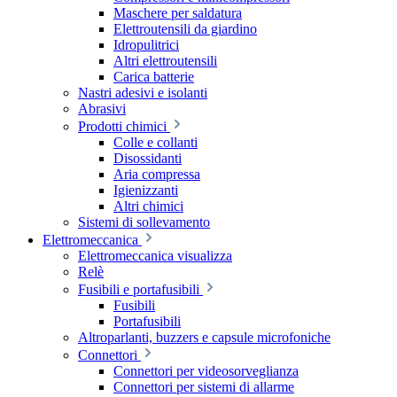
Maschere per saldatura
Elettroutensili da giardino
Idropulitrici
Altri elettroutensili
Carica batterie
Nastri adesivi e isolanti
Abrasivi
Prodotti chimici
Colle e collanti
Disossidanti
Aria compressa
Igienizzanti
Altri chimici
Sistemi di sollevamento
Elettromeccanica
Elettromeccanica visualizza
Relè
Fusibili e portafusibili
Fusibili
Portafusibili
Altroparlanti, buzzers e capsule microfoniche
Connettori
Connettori per videosorveglianza
Connettori per sistemi di allarme