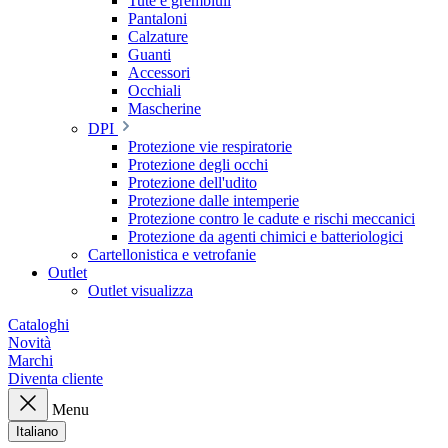
Tute e grembiuli
Pantaloni
Calzature
Guanti
Accessori
Occhiali
Mascherine
DPI
Protezione vie respiratorie
Protezione degli occhi
Protezione dell'udito
Protezione dalle intemperie
Protezione contro le cadute e rischi meccanici
Protezione da agenti chimici e batteriologici
Cartellonistica e vetrofanie
Outlet
Outlet visualizza
Cataloghi
Novità
Marchi
Diventa cliente
Menu
Italiano