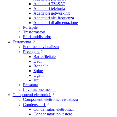
Adattatori TV-SAT
Adattatori telefonia
Adattatori networking
Adattatori alta frequenza
Adattatori di alimentazione
Portapile
Trasformatori
Filtri antidisturbo
Ferramenta
Ferramenta visualizza
Fissaggio
Barre filettate
Dadi
Rondelle
Spine
Ugelli
Viti
Fresatura
Lavorazione metalli
Componenti elettronici
Componenti elettronici visualizza
Condensatori
Condensatori elettrolitici
Condensatori poliestere