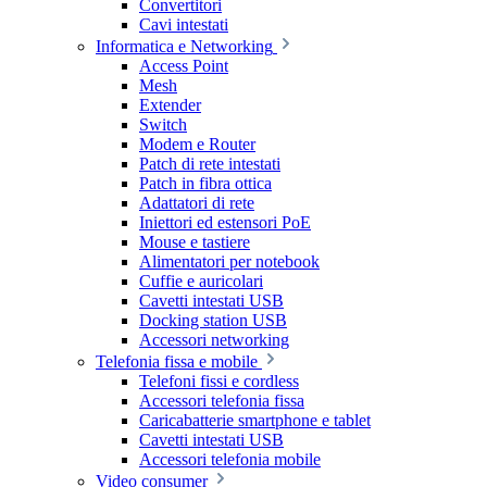
Convertitori
Cavi intestati
Informatica e Networking
Access Point
Mesh
Extender
Switch
Modem e Router
Patch di rete intestati
Patch in fibra ottica
Adattatori di rete
Iniettori ed estensori PoE
Mouse e tastiere
Alimentatori per notebook
Cuffie e auricolari
Cavetti intestati USB
Docking station USB
Accessori networking
Telefonia fissa e mobile
Telefoni fissi e cordless
Accessori telefonia fissa
Caricabatterie smartphone e tablet
Cavetti intestati USB
Accessori telefonia mobile
Video consumer