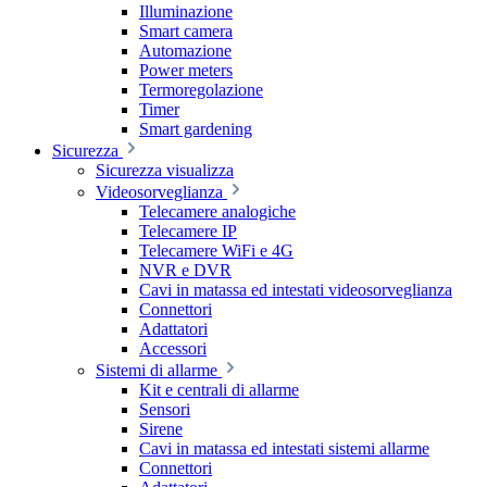
Illuminazione
Smart camera
Automazione
Power meters
Termoregolazione
Timer
Smart gardening
Sicurezza
Sicurezza visualizza
Videosorveglianza
Telecamere analogiche
Telecamere IP
Telecamere WiFi e 4G
NVR e DVR
Cavi in matassa ed intestati videosorveglianza
Connettori
Adattatori
Accessori
Sistemi di allarme
Kit e centrali di allarme
Sensori
Sirene
Cavi in matassa ed intestati sistemi allarme
Connettori