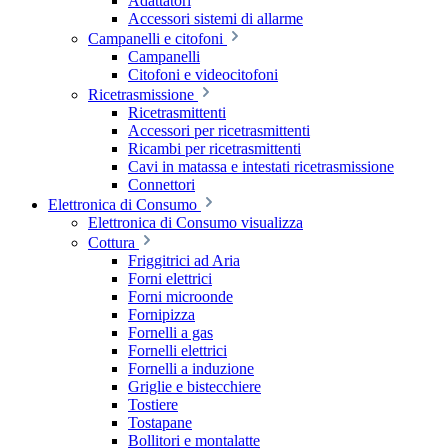
Adattatori
Accessori sistemi di allarme
Campanelli e citofoni
Campanelli
Citofoni e videocitofoni
Ricetrasmissione
Ricetrasmittenti
Accessori per ricetrasmittenti
Ricambi per ricetrasmittenti
Cavi in matassa e intestati ricetrasmissione
Connettori
Elettronica di Consumo
Elettronica di Consumo visualizza
Cottura
Friggitrici ad Aria
Forni elettrici
Forni microonde
Fornipizza
Fornelli a gas
Fornelli elettrici
Fornelli a induzione
Griglie e bistecchiere
Tostiere
Tostapane
Bollitori e montalatte