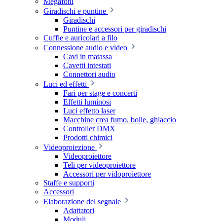
Megafoni
Giradischi e puntine
Giradischi
Puntine e accessori per giradischi
Cuffie e auricolari a filo
Connessione audio e video
Cavi in matassa
Cavetti intestati
Connettori audio
Luci ed effetti
Fari per stage e concerti
Effetti luminosi
Luci effetto laser
Macchine crea fumo, bolle, ghiaccio
Controller DMX
Prodotti chimici
Videoproiezione
Videoproiettore
Teli per videoproiettore
Accessori per vidoproiettore
Staffe e supporti
Accessori
Elaborazione del segnale
Adattatori
Moduli