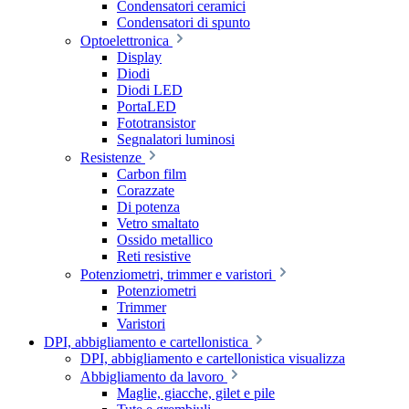
Condensatori ceramici
Condensatori di spunto
Optoelettronica
Display
Diodi
Diodi LED
PortaLED
Fototransistor
Segnalatori luminosi
Resistenze
Carbon film
Corazzate
Di potenza
Vetro smaltato
Ossido metallico
Reti resistive
Potenziometri, trimmer e varistori
Potenziometri
Trimmer
Varistori
DPI, abbigliamento e cartellonistica
DPI, abbigliamento e cartellonistica visualizza
Abbigliamento da lavoro
Maglie, giacche, gilet e pile