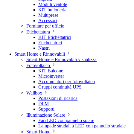
Moduli ventole
KIT bulloneria
Multiprese
Accessori
Forniture per ufficio
Etichettatura
KIT Etichettatrici
Etichettatrici
Nastri
Smart Home e Rinnovabili
Smart Home e Rinnovabili visualizza
Fotovoltaico
KIT Balcone
Microinverter
Accumulatori per fotovoltaico
Gruppi continuità UPS
Wallbox
Postazioni di ricarica
DPM
Supporti
Illuminazione Solare
Fari LED con pannello solare
Lampade stradali a LED con pannello stradale
Smart Home