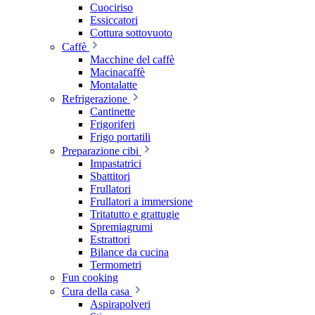
Cuociriso
Essiccatori
Cottura sottovuoto
Caffè
Macchine del caffè
Macinacaffè
Montalatte
Refrigerazione
Cantinette
Frigoriferi
Frigo portatili
Preparazione cibi
Impastatrici
Sbattitori
Frullatori
Frullatori a immersione
Tritatutto e grattugie
Spremiagrumi
Estrattori
Bilance da cucina
Termometri
Fun cooking
Cura della casa
Aspirapolveri