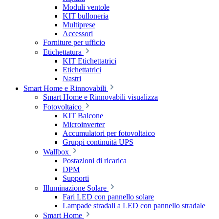
Moduli ventole
KIT bulloneria
Multiprese
Accessori
Forniture per ufficio
Etichettatura
KIT Etichettatrici
Etichettatrici
Nastri
Smart Home e Rinnovabili
Smart Home e Rinnovabili visualizza
Fotovoltaico
KIT Balcone
Microinverter
Accumulatori per fotovoltaico
Gruppi continuità UPS
Wallbox
Postazioni di ricarica
DPM
Supporti
Illuminazione Solare
Fari LED con pannello solare
Lampade stradali a LED con pannello stradale
Smart Home