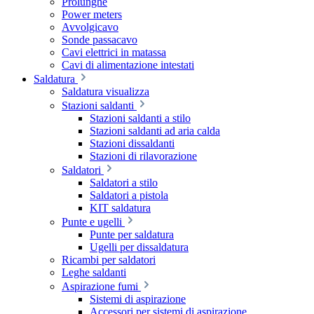
Prolunghe
Power meters
Avvolgicavo
Sonde passacavo
Cavi elettrici in matassa
Cavi di alimentazione intestati
Saldatura
Saldatura visualizza
Stazioni saldanti
Stazioni saldanti a stilo
Stazioni saldanti ad aria calda
Stazioni dissaldanti
Stazioni di rilavorazione
Saldatori
Saldatori a stilo
Saldatori a pistola
KIT saldatura
Punte e ugelli
Punte per saldatura
Ugelli per dissaldatura
Ricambi per saldatori
Leghe saldanti
Aspirazione fumi
Sistemi di aspirazione
Accessori per sistemi di aspirazione