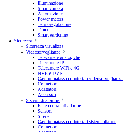
Illuminazione
Smart camera
Automazione
Power meters
Termoregolazione
Timer
Smart gardening
Sicurezza
Sicurezza visualizza
Videosorveglianza
Telecamere analogiche
Telecamere IP
Telecamere WiFi e 4G
NVR e DVR
Cavi in matassa ed intestati videosorveglianza
Connettori
Adattatori
Accessori
Sistemi di allarme
Kit e centrali di allarme
Sensori
Sirene
Cavi in matassa ed intestati sistemi allarme
Connettori