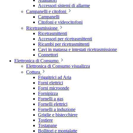
Adattatori
Accessori sistemi di allarme
Campanelli e citofoni
Campanelli
Citofoni e videocitofoni
Ricetrasmissione
Ricetrasmittenti
Accessori per ricetrasmittenti
Ricambi per ricetrasmittenti
Cavi in matassa e intestati ricetrasmissione
Connettori
Elettronica di Consumo
Elettronica di Consumo visualizza
Cottura
Friggitrici ad Aria
Forni elettrici
Forni microonde
Fornipizza
Fornelli a gas
Fornelli elettrici
Fornelli a induzione
Griglie e bistecchiere
Tostiere
Tostapane
Bollitori e montalatte