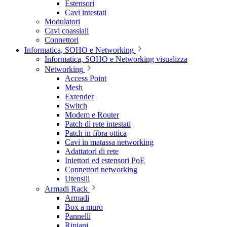
Estensori
Cavi intestati
Modulatori
Cavi coassiali
Connettori
Informatica, SOHO e Networking
Informatica, SOHO e Networking visualizza
Networking
Access Point
Mesh
Extender
Switch
Modem e Router
Patch di rete intestati
Patch in fibra ottica
Cavi in matassa networking
Adattatori di rete
Iniettori ed estensori PoE
Connettori networking
Utensili
Armadi Rack
Armadi
Box a muro
Pannelli
Ripiani