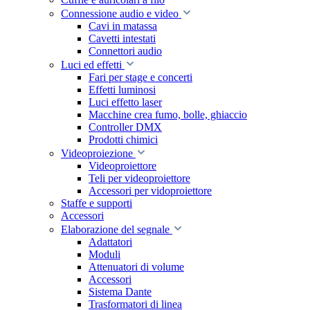
Connessione audio e video
Cavi in matassa
Cavetti intestati
Connettori audio
Luci ed effetti
Fari per stage e concerti
Effetti luminosi
Luci effetto laser
Macchine crea fumo, bolle, ghiaccio
Controller DMX
Prodotti chimici
Videoproiezione
Videoproiettore
Teli per videoproiettore
Accessori per vidoproiettore
Staffe e supporti
Accessori
Elaborazione del segnale
Adattatori
Moduli
Attenuatori di volume
Accessori
Sistema Dante
Trasformatori di linea