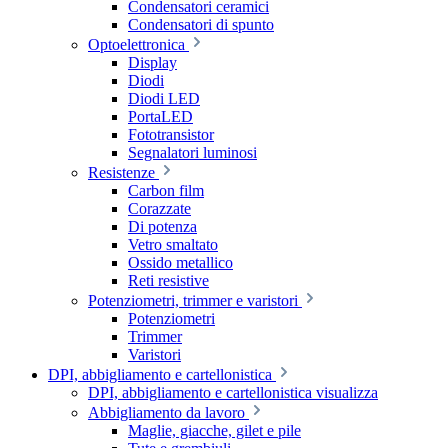
Condensatori ceramici
Condensatori di spunto
Optoelettronica
Display
Diodi
Diodi LED
PortaLED
Fototransistor
Segnalatori luminosi
Resistenze
Carbon film
Corazzate
Di potenza
Vetro smaltato
Ossido metallico
Reti resistive
Potenziometri, trimmer e varistori
Potenziometri
Trimmer
Varistori
DPI, abbigliamento e cartellonistica
DPI, abbigliamento e cartellonistica visualizza
Abbigliamento da lavoro
Maglie, giacche, gilet e pile