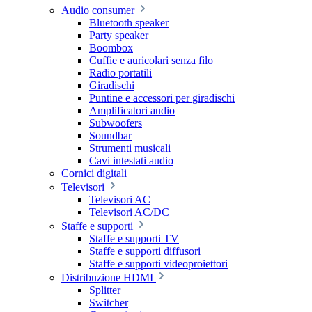
Audio consumer
Bluetooth speaker
Party speaker
Boombox
Cuffie e auricolari senza filo
Radio portatili
Giradischi
Puntine e accessori per giradischi
Amplificatori audio
Subwoofers
Soundbar
Strumenti musicali
Cavi intestati audio
Cornici digitali
Televisori
Televisori AC
Televisori AC/DC
Staffe e supporti
Staffe e supporti TV
Staffe e supporti diffusori
Staffe e supporti videoproiettori
Distribuzione HDMI
Splitter
Switcher