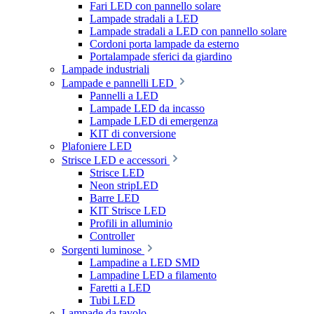
Fari LED con pannello solare
Lampade stradali a LED
Lampade stradali a LED con pannello solare
Cordoni porta lampade da esterno
Portalampade sferici da giardino
Lampade industriali
Lampade e pannelli LED
Pannelli a LED
Lampade LED da incasso
Lampade LED di emergenza
KIT di conversione
Plafoniere LED
Strisce LED e accessori
Strisce LED
Neon stripLED
Barre LED
KIT Strisce LED
Profili in alluminio
Controller
Sorgenti luminose
Lampadine a LED SMD
Lampadine LED a filamento
Faretti a LED
Tubi LED
Lampade da tavolo