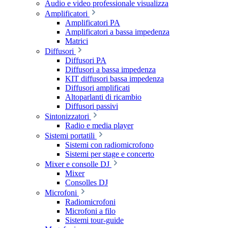
Audio e video professionale visualizza
Amplificatori
Amplificatori PA
Amplificatori a bassa impedenza
Matrici
Diffusori
Diffusori PA
Diffusori a bassa impedenza
KIT diffusori bassa impedenza
Diffusori amplificati
Altoparlanti di ricambio
Diffusori passivi
Sintonizzatori
Radio e media player
Sistemi portatili
Sistemi con radiomicrofono
Sistemi per stage e concerto
Mixer e consolle DJ
Mixer
Consolles DJ
Microfoni
Radiomicrofoni
Microfoni a filo
Sistemi tour-guide