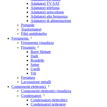
Adattatori TV-SAT
Adattatori telefonia
Adattatori networking
Adattatori alta frequenza
Adattatori di alimentazione
Portapile
Trasformatori
Filtri antidisturbo
Ferramenta
Ferramenta visualizza
Fissaggio
Barre filettate
Dadi
Rondelle
Spine
Ugelli
Viti
Fresatura
Lavorazione metalli
Componenti elettronici
Componenti elettronici visualizza
Condensatori
Condensatori elettrolitici
Condensatori poliestere