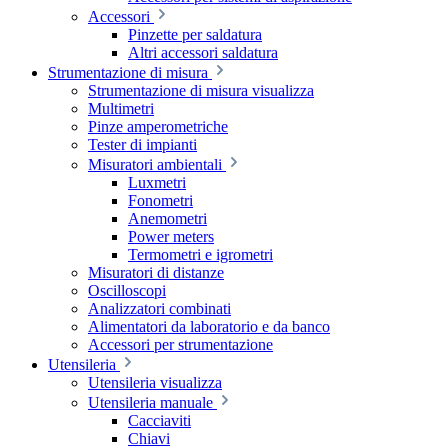
Accessori
Pinzette per saldatura
Altri accessori saldatura
Strumentazione di misura
Strumentazione di misura visualizza
Multimetri
Pinze amperometriche
Tester di impianti
Misuratori ambientali
Luxmetri
Fonometri
Anemometri
Power meters
Termometri e igrometri
Misuratori di distanze
Oscilloscopi
Analizzatori combinati
Alimentatori da laboratorio e da banco
Accessori per strumentazione
Utensileria
Utensileria visualizza
Utensileria manuale
Cacciaviti
Chiavi