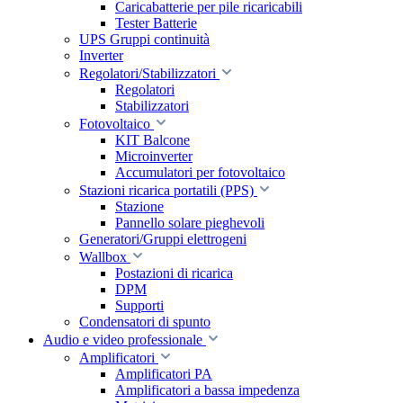
Caricabatterie per pile ricaricabili
Tester Batterie
UPS Gruppi continuità
Inverter
Regolatori/Stabilizzatori
Regolatori
Stabilizzatori
Fotovoltaico
KIT Balcone
Microinverter
Accumulatori per fotovoltaico
Stazioni ricarica portatili (PPS)
Stazione
Pannello solare pieghevoli
Generatori/Gruppi elettrogeni
Wallbox
Postazioni di ricarica
DPM
Supporti
Condensatori di spunto
Audio e video professionale
Amplificatori
Amplificatori PA
Amplificatori a bassa impedenza