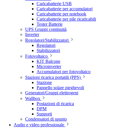
Caricabatterie USB
Caricabatterie per accumulatori
Caricabatterie per notebook
Caricabatterie per pile ricaricabili
Tester Batterie
UPS Gruppi continuità
Inverter
Regolatori/Stabilizzatori
Regolatori
Stabilizzatori
Fotovoltaico
KIT Balcone
Microinverter
Accumulatori per fotovoltaico
Stazioni ricarica portatili (PPS)
Stazione
Pannello solare pieghevoli
Generatori/Gruppi elettrogeni
Wallbox
Postazioni di ricarica
DPM
Supporti
Condensatori di spunto
Audio e video professionale