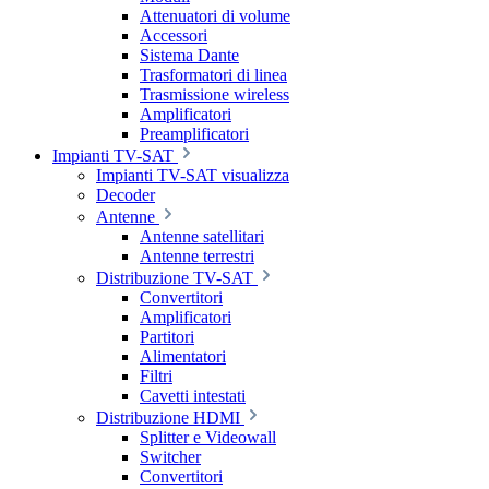
Attenuatori di volume
Accessori
Sistema Dante
Trasformatori di linea
Trasmissione wireless
Amplificatori
Preamplificatori
Impianti TV-SAT
Impianti TV-SAT visualizza
Decoder
Antenne
Antenne satellitari
Antenne terrestri
Distribuzione TV-SAT
Convertitori
Amplificatori
Partitori
Alimentatori
Filtri
Cavetti intestati
Distribuzione HDMI
Splitter e Videowall
Switcher
Convertitori