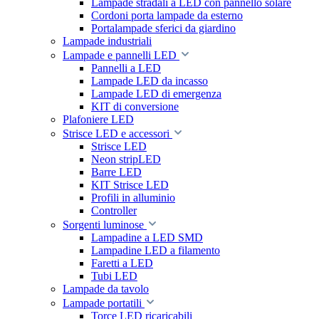
Lampade stradali a LED con pannello solare
Cordoni porta lampade da esterno
Portalampade sferici da giardino
Lampade industriali
Lampade e pannelli LED
Pannelli a LED
Lampade LED da incasso
Lampade LED di emergenza
KIT di conversione
Plafoniere LED
Strisce LED e accessori
Strisce LED
Neon stripLED
Barre LED
KIT Strisce LED
Profili in alluminio
Controller
Sorgenti luminose
Lampadine a LED SMD
Lampadine LED a filamento
Faretti a LED
Tubi LED
Lampade da tavolo
Lampade portatili
Torce LED ricaricabili