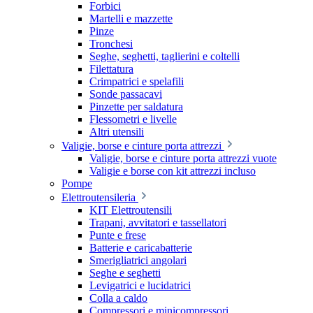
Forbici
Martelli e mazzette
Pinze
Tronchesi
Seghe, seghetti, taglierini e coltelli
Filettatura
Crimpatrici e spelafili
Sonde passacavi
Pinzette per saldatura
Flessometri e livelle
Altri utensili
Valigie, borse e cinture porta attrezzi
Valigie, borse e cinture porta attrezzi vuote
Valigie e borse con kit attrezzi incluso
Pompe
Elettroutensileria
KIT Elettroutensili
Trapani, avvitatori e tassellatori
Punte e frese
Batterie e caricabatterie
Smerigliatrici angolari
Seghe e seghetti
Levigatrici e lucidatrici
Colla a caldo
Compressori e minicompressori