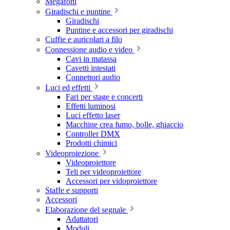
Megafoni
Giradischi e puntine
Giradischi
Puntine e accessori per giradischi
Cuffie e auricolari a filo
Connessione audio e video
Cavi in matassa
Cavetti intestati
Connettori audio
Luci ed effetti
Fari per stage e concerti
Effetti luminosi
Luci effetto laser
Macchine crea fumo, bolle, ghiaccio
Controller DMX
Prodotti chimici
Videoproiezione
Videoproiettore
Teli per videoproiettore
Accessori per vidoproiettore
Staffe e supporti
Accessori
Elaborazione del segnale
Adattatori
Moduli