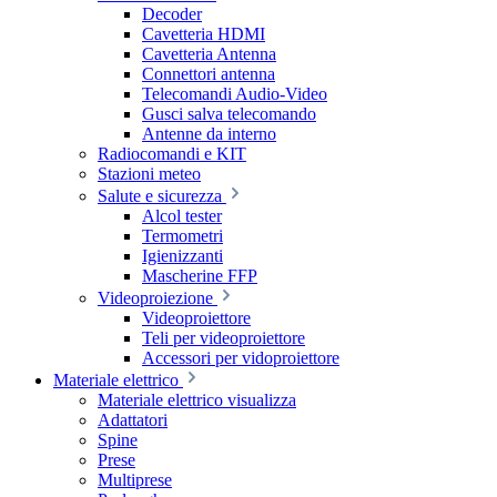
Decoder
Cavetteria HDMI
Cavetteria Antenna
Connettori antenna
Telecomandi Audio-Video
Gusci salva telecomando
Antenne da interno
Radiocomandi e KIT
Stazioni meteo
Salute e sicurezza
Alcol tester
Termometri
Igienizzanti
Mascherine FFP
Videoproiezione
Videoproiettore
Teli per videoproiettore
Accessori per vidoproiettore
Materiale elettrico
Materiale elettrico visualizza
Adattatori
Spine
Prese
Multiprese