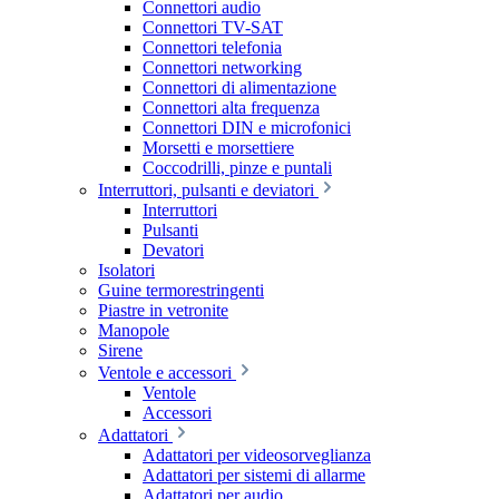
Connettori audio
Connettori TV-SAT
Connettori telefonia
Connettori networking
Connettori di alimentazione
Connettori alta frequenza
Connettori DIN e microfonici
Morsetti e morsettiere
Coccodrilli, pinze e puntali
Interruttori, pulsanti e deviatori
Interruttori
Pulsanti
Devatori
Isolatori
Guine termorestringenti
Piastre in vetronite
Manopole
Sirene
Ventole e accessori
Ventole
Accessori
Adattatori
Adattatori per videosorveglianza
Adattatori per sistemi di allarme
Adattatori per audio