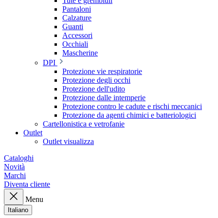
Tute e grembiuli
Pantaloni
Calzature
Guanti
Accessori
Occhiali
Mascherine
DPI
Protezione vie respiratorie
Protezione degli occhi
Protezione dell'udito
Protezione dalle intemperie
Protezione contro le cadute e rischi meccanici
Protezione da agenti chimici e batteriologici
Cartellonistica e vetrofanie
Outlet
Outlet visualizza
Cataloghi
Novità
Marchi
Diventa cliente
Menu
Italiano