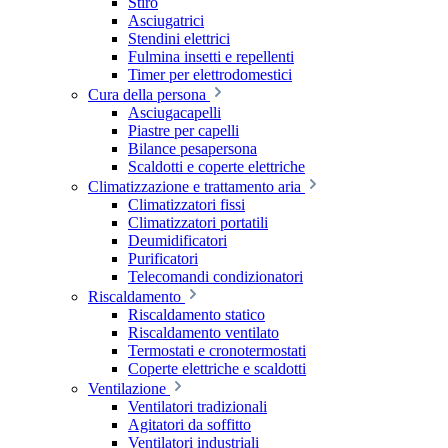
Stiro
Asciugatrici
Stendini elettrici
Fulmina insetti e repellenti
Timer per elettrodomestici
Cura della persona
Asciugacapelli
Piastre per capelli
Bilance pesapersona
Scaldotti e coperte elettriche
Climatizzazione e trattamento aria
Climatizzatori fissi
Climatizzatori portatili
Deumidificatori
Purificatori
Telecomandi condizionatori
Riscaldamento
Riscaldamento statico
Riscaldamento ventilato
Termostati e cronotermostati
Coperte elettriche e scaldotti
Ventilazione
Ventilatori tradizionali
Agitatori da soffitto
Ventilatori industriali