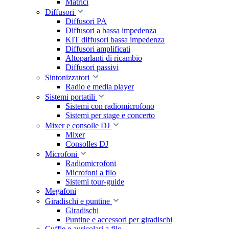
Matrici
Diffusori
Diffusori PA
Diffusori a bassa impedenza
KIT diffusori bassa impedenza
Diffusori amplificati
Altoparlanti di ricambio
Diffusori passivi
Sintonizzatori
Radio e media player
Sistemi portatili
Sistemi con radiomicrofono
Sistemi per stage e concerto
Mixer e consolle DJ
Mixer
Consolles DJ
Microfoni
Radiomicrofoni
Microfoni a filo
Sistemi tour-guide
Megafoni
Giradischi e puntine
Giradischi
Puntine e accessori per giradischi
Cuffie e auricolari a filo