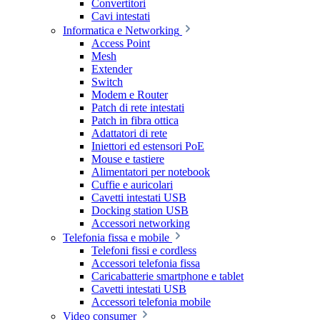
Convertitori
Cavi intestati
Informatica e Networking
Access Point
Mesh
Extender
Switch
Modem e Router
Patch di rete intestati
Patch in fibra ottica
Adattatori di rete
Iniettori ed estensori PoE
Mouse e tastiere
Alimentatori per notebook
Cuffie e auricolari
Cavetti intestati USB
Docking station USB
Accessori networking
Telefonia fissa e mobile
Telefoni fissi e cordless
Accessori telefonia fissa
Caricabatterie smartphone e tablet
Cavetti intestati USB
Accessori telefonia mobile
Video consumer