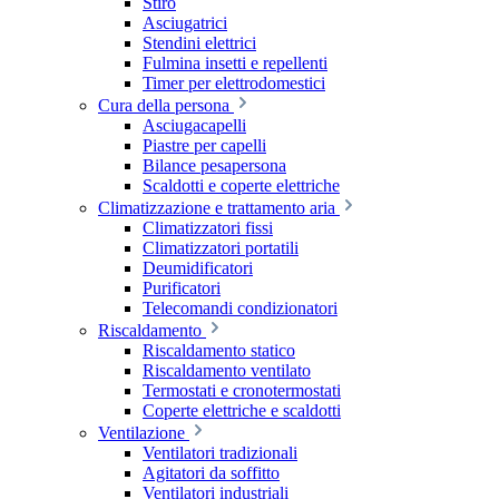
Stiro
Asciugatrici
Stendini elettrici
Fulmina insetti e repellenti
Timer per elettrodomestici
Cura della persona
Asciugacapelli
Piastre per capelli
Bilance pesapersona
Scaldotti e coperte elettriche
Climatizzazione e trattamento aria
Climatizzatori fissi
Climatizzatori portatili
Deumidificatori
Purificatori
Telecomandi condizionatori
Riscaldamento
Riscaldamento statico
Riscaldamento ventilato
Termostati e cronotermostati
Coperte elettriche e scaldotti
Ventilazione
Ventilatori tradizionali
Agitatori da soffitto
Ventilatori industriali