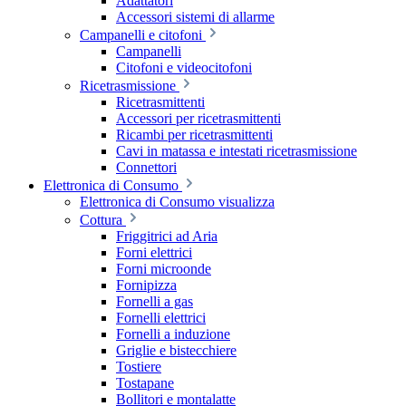
Adattatori
Accessori sistemi di allarme
Campanelli e citofoni
Campanelli
Citofoni e videocitofoni
Ricetrasmissione
Ricetrasmittenti
Accessori per ricetrasmittenti
Ricambi per ricetrasmittenti
Cavi in matassa e intestati ricetrasmissione
Connettori
Elettronica di Consumo
Elettronica di Consumo visualizza
Cottura
Friggitrici ad Aria
Forni elettrici
Forni microonde
Fornipizza
Fornelli a gas
Fornelli elettrici
Fornelli a induzione
Griglie e bistecchiere
Tostiere
Tostapane
Bollitori e montalatte