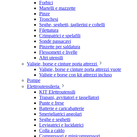
Forbici
Martelli e mazzette
Pinze
Tronchesi
Seghe, seghetti, taglierini e coltelli
Filettatura
Crimpatrici e spelafili
Sonde passacavi
Pinzette per saldatura
Flessometri e livelle
Altri utensili
Valigie, borse e cinture porta attrezzi
Valigie, borse e cinture porta attrezzi vuote
Valigie e borse con kit attrezzi incluso
Pompe
Elettroutensileria
KIT Elettroutensili
Trapani, avvitatori e tassellatori
Punte e frese
Batterie e caricabatterie
Smerigliatrici angolari
Seghe e seghetti
Levigatrici e lucidatrici
Colla a caldo
Compressori e minicompressori