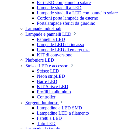
Fari LED con pannello solare
Lampade stradali a LED
Lampade stradali a LED con pannello solare
Cordoni porta lampade da esterno
Portalampade sferici da giardino
Lampade industriali
Lampade e pannelli LED
Pannelli a LED
Lampade LED da incasso
Lampade LED di emergenza
KIT di conversione
Plafoniere LED
Strisce LED e accessori
Strisce LED
Neon stripLED
Barre LED
KIT Strisce LED
Profili in alluminio
Controller
Sorgenti luminose
Lampadine a LED SMD
Lampadine LED a filamento
Faretti a LED
Tubi LED
Lampade da tavolo