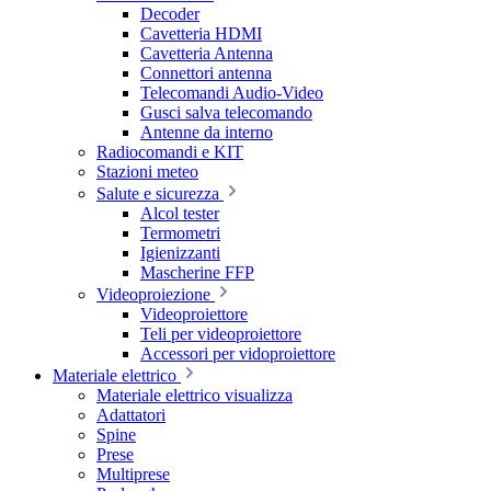
Decoder
Cavetteria HDMI
Cavetteria Antenna
Connettori antenna
Telecomandi Audio-Video
Gusci salva telecomando
Antenne da interno
Radiocomandi e KIT
Stazioni meteo
Salute e sicurezza
Alcol tester
Termometri
Igienizzanti
Mascherine FFP
Videoproiezione
Videoproiettore
Teli per videoproiettore
Accessori per vidoproiettore
Materiale elettrico
Materiale elettrico visualizza
Adattatori
Spine
Prese
Multiprese