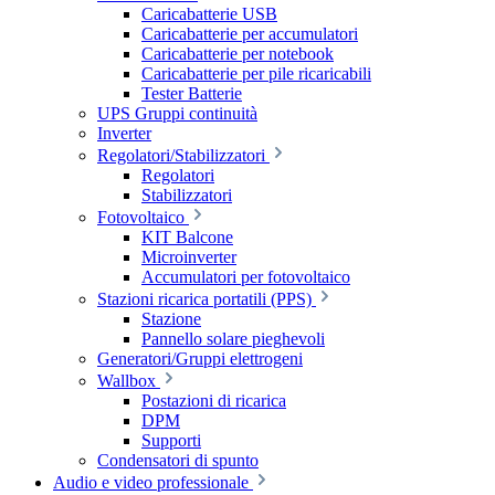
Caricabatterie USB
Caricabatterie per accumulatori
Caricabatterie per notebook
Caricabatterie per pile ricaricabili
Tester Batterie
UPS Gruppi continuità
Inverter
Regolatori/Stabilizzatori
Regolatori
Stabilizzatori
Fotovoltaico
KIT Balcone
Microinverter
Accumulatori per fotovoltaico
Stazioni ricarica portatili (PPS)
Stazione
Pannello solare pieghevoli
Generatori/Gruppi elettrogeni
Wallbox
Postazioni di ricarica
DPM
Supporti
Condensatori di spunto
Audio e video professionale