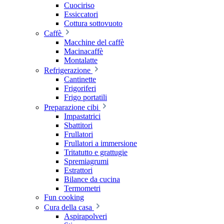
Cuociriso
Essiccatori
Cottura sottovuoto
Caffè
Macchine del caffè
Macinacaffè
Montalatte
Refrigerazione
Cantinette
Frigoriferi
Frigo portatili
Preparazione cibi
Impastatrici
Sbattitori
Frullatori
Frullatori a immersione
Tritatutto e grattugie
Spremiagrumi
Estrattori
Bilance da cucina
Termometri
Fun cooking
Cura della casa
Aspirapolveri