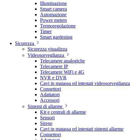
Illuminazione
Smart camera
Automazione
Power meters
Termoregolazione
Timer
Smart gardening
Sicurezza
Sicurezza visualizza
Videosorveglianza
Telecamere analogiche
Telecamere IP
Telecamere WiFi e 4G
NVR e DVR
Cavi in matassa ed intestati videosorveglianza
Connettori
Adattatori
Accessori
Sistemi di allarme
Kit e centrali di allarme
Sensori
Sirene
Cavi in matassa ed intestati sistemi allarme
Connettori