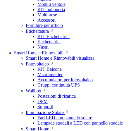
Moduli ventole
KIT bulloneria
Multiprese
Accessori
Forniture per ufficio
Etichettatura
KIT Etichettatrici
Etichettatrici
Nastri
Smart Home e Rinnovabili
Smart Home e Rinnovabili visualizza
Fotovoltaico
KIT Balcone
Microinverter
Accumulatori per fotovoltaico
Gruppi continuità UPS
Wallbox
Postazioni di ricarica
DPM
Supporti
Illuminazione Solare
Fari LED con pannello solare
Lampade stradali a LED con pannello stradale
Smart Home