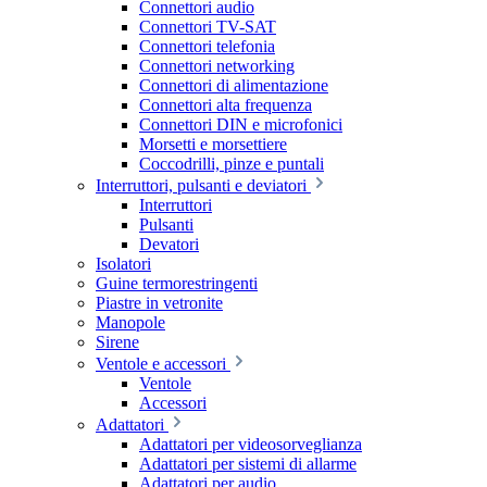
Connettori audio
Connettori TV-SAT
Connettori telefonia
Connettori networking
Connettori di alimentazione
Connettori alta frequenza
Connettori DIN e microfonici
Morsetti e morsettiere
Coccodrilli, pinze e puntali
Interruttori, pulsanti e deviatori
Interruttori
Pulsanti
Devatori
Isolatori
Guine termorestringenti
Piastre in vetronite
Manopole
Sirene
Ventole e accessori
Ventole
Accessori
Adattatori
Adattatori per videosorveglianza
Adattatori per sistemi di allarme
Adattatori per audio