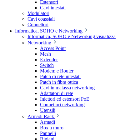
Estensori
Cavi intestati
Modulatori
Cavi coassiali
Connettori
Informatica, SOHO e Networking
Informatica, SOHO e Networking visualizza
Networking
Access Point
Mesh
Extender
Switch
Modem e Router
Patch di rete intestati
Patch in fibra ottica
Cavi in matassa networking
Adattatori di rete
Iniettori ed estensori PoE
Connettori networking
Utensili
Armadi Rack
Armadi
Box a muro
Pannelli
Ripiani