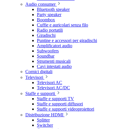
Audio consumer
Bluetooth speaker
Party speaker
Boombox
Cuffie e auricolari senza filo
Radio portatili
Giradischi
Puntine e accessori per giradischi
Amplificatori audio
Subwoofers
Soundbar
Strumenti musicali
Cavi intestati audio
Cornici digitali
Televisori
Televisori AC
Televisori AC/DC
Staffe e supporti
Staffe e supporti TV
Staffe e supporti diffusori
Staffe e supporti videoproiettori
Distribuzione HDMI
Splitter
Switcher