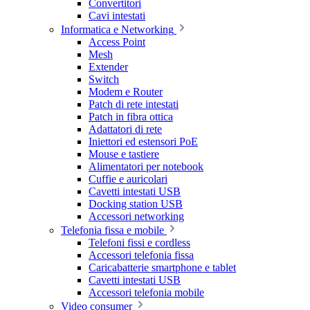
Convertitori
Cavi intestati
Informatica e Networking
Access Point
Mesh
Extender
Switch
Modem e Router
Patch di rete intestati
Patch in fibra ottica
Adattatori di rete
Iniettori ed estensori PoE
Mouse e tastiere
Alimentatori per notebook
Cuffie e auricolari
Cavetti intestati USB
Docking station USB
Accessori networking
Telefonia fissa e mobile
Telefoni fissi e cordless
Accessori telefonia fissa
Caricabatterie smartphone e tablet
Cavetti intestati USB
Accessori telefonia mobile
Video consumer