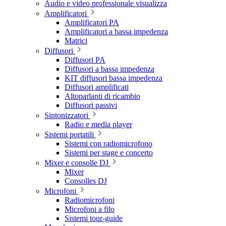
Audio e video professionale visualizza
Amplificatori
Amplificatori PA
Amplificatori a bassa impedenza
Matrici
Diffusori
Diffusori PA
Diffusori a bassa impedenza
KIT diffusori bassa impedenza
Diffusori amplificati
Altoparlanti di ricambio
Diffusori passivi
Sintonizzatori
Radio e media player
Sistemi portatili
Sistemi con radiomicrofono
Sistemi per stage e concerto
Mixer e consolle DJ
Mixer
Consolles DJ
Microfoni
Radiomicrofoni
Microfoni a filo
Sistemi tour-guide