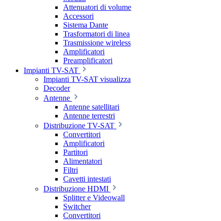
Attenuatori di volume
Accessori
Sistema Dante
Trasformatori di linea
Trasmissione wireless
Amplificatori
Preamplificatori
Impianti TV-SAT
Impianti TV-SAT visualizza
Decoder
Antenne
Antenne satellitari
Antenne terrestri
Distribuzione TV-SAT
Convertitori
Amplificatori
Partitori
Alimentatori
Filtri
Cavetti intestati
Distribuzione HDMI
Splitter e Videowall
Switcher
Convertitori