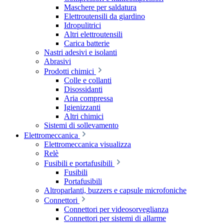
Maschere per saldatura
Elettroutensili da giardino
Idropulitrici
Altri elettroutensili
Carica batterie
Nastri adesivi e isolanti
Abrasivi
Prodotti chimici
Colle e collanti
Disossidanti
Aria compressa
Igienizzanti
Altri chimici
Sistemi di sollevamento
Elettromeccanica
Elettromeccanica visualizza
Relè
Fusibili e portafusibili
Fusibili
Portafusibili
Altroparlanti, buzzers e capsule microfoniche
Connettori
Connettori per videosorveglianza
Connettori per sistemi di allarme