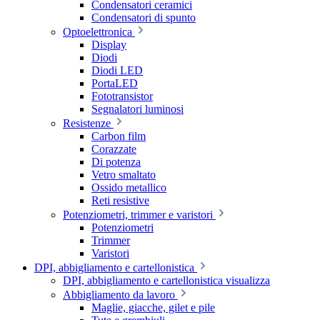
Condensatori ceramici
Condensatori di spunto
Optoelettronica
Display
Diodi
Diodi LED
PortaLED
Fototransistor
Segnalatori luminosi
Resistenze
Carbon film
Corazzate
Di potenza
Vetro smaltato
Ossido metallico
Reti resistive
Potenziometri, trimmer e varistori
Potenziometri
Trimmer
Varistori
DPI, abbigliamento e cartellonistica
DPI, abbigliamento e cartellonistica visualizza
Abbigliamento da lavoro
Maglie, giacche, gilet e pile