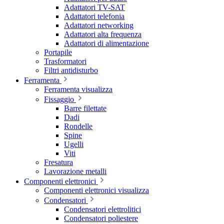
Adattatori TV-SAT
Adattatori telefonia
Adattatori networking
Adattatori alta frequenza
Adattatori di alimentazione
Portapile
Trasformatori
Filtri antidisturbo
Ferramenta
Ferramenta visualizza
Fissaggio
Barre filettate
Dadi
Rondelle
Spine
Ugelli
Viti
Fresatura
Lavorazione metalli
Componenti elettronici
Componenti elettronici visualizza
Condensatori
Condensatori elettrolitici
Condensatori poliestere