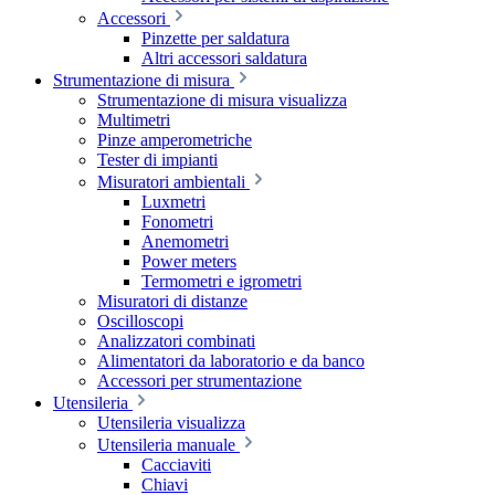
Accessori
Pinzette per saldatura
Altri accessori saldatura
Strumentazione di misura
Strumentazione di misura visualizza
Multimetri
Pinze amperometriche
Tester di impianti
Misuratori ambientali
Luxmetri
Fonometri
Anemometri
Power meters
Termometri e igrometri
Misuratori di distanze
Oscilloscopi
Analizzatori combinati
Alimentatori da laboratorio e da banco
Accessori per strumentazione
Utensileria
Utensileria visualizza
Utensileria manuale
Cacciaviti
Chiavi