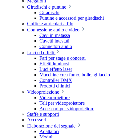
Megafoni
Giradischi e puntine
Giradischi
Puntine e accessori per giradischi
Cuffie e auricolari a filo
Connessione audio e video
Cavi in matassa
Cavetti intestati
Connettori audio
Luci ed effetti
Fari per stage e concerti
Effetti luminosi
Luci effetto laser
Macchine crea fumo, bolle, ghiaccio
Controller DMX
Prodotti chimici
Videoproiezione
Videoproiettore
Teli per videoproiettore
Accessori per vidoproiettore
Staffe e supporti
Accessori
Elaborazione del segnale
Adattatori
Moduli