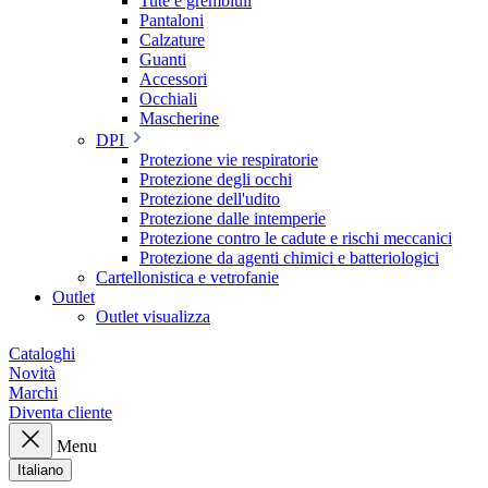
Tute e grembiuli
Pantaloni
Calzature
Guanti
Accessori
Occhiali
Mascherine
DPI
Protezione vie respiratorie
Protezione degli occhi
Protezione dell'udito
Protezione dalle intemperie
Protezione contro le cadute e rischi meccanici
Protezione da agenti chimici e batteriologici
Cartellonistica e vetrofanie
Outlet
Outlet visualizza
Cataloghi
Novità
Marchi
Diventa cliente
Menu
Italiano