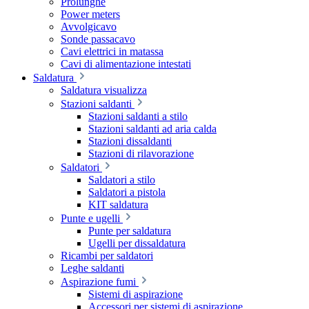
Prolunghe
Power meters
Avvolgicavo
Sonde passacavo
Cavi elettrici in matassa
Cavi di alimentazione intestati
Saldatura
Saldatura visualizza
Stazioni saldanti
Stazioni saldanti a stilo
Stazioni saldanti ad aria calda
Stazioni dissaldanti
Stazioni di rilavorazione
Saldatori
Saldatori a stilo
Saldatori a pistola
KIT saldatura
Punte e ugelli
Punte per saldatura
Ugelli per dissaldatura
Ricambi per saldatori
Leghe saldanti
Aspirazione fumi
Sistemi di aspirazione
Accessori per sistemi di aspirazione